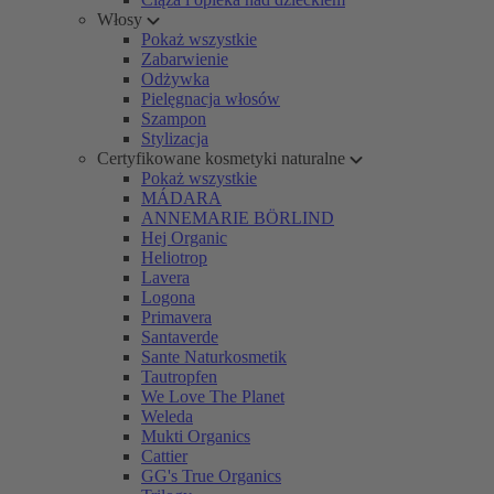
Włosy
Pokaż wszystkie
Zabarwienie
Odżywka
Pielęgnacja włosów
Szampon
Stylizacja
Certyfikowane kosmetyki naturalne
Pokaż wszystkie
MÁDARA
ANNEMARIE BÖRLIND
Hej Organic
Heliotrop
Lavera
Logona
Primavera
Santaverde
Sante Naturkosmetik
Tautropfen
We Love The Planet
Weleda
Mukti Organics
Cattier
GG's True Organics