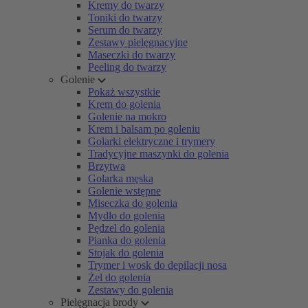
Kremy do twarzy
Toniki do twarzy
Serum do twarzy
Zestawy pielęgnacyjne
Maseczki do twarzy
Peeling do twarzy
Golenie
Pokaż wszystkie
Krem do golenia
Golenie na mokro
Krem i balsam po goleniu
Golarki elektryczne i trymery
Tradycyjne maszynki do golenia
Brzytwa
Golarka męska
Golenie wstępne
Miseczka do golenia
Mydło do golenia
Pędzel do golenia
Pianka do golenia
Stojak do golenia
Trymer i wosk do depilacji nosa
Żel do golenia
Zestawy do golenia
Pielęgnacja brody