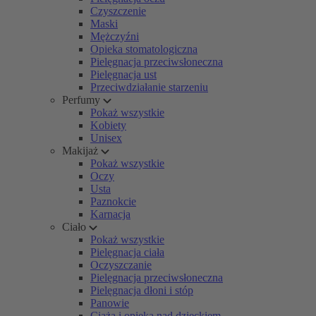
Czyszczenie
Maski
Mężczyźni
Opieka stomatologiczna
Pielęgnacja przeciwsłoneczna
Pielęgnacja ust
Przeciwdziałanie starzeniu
Perfumy
Pokaż wszystkie
Kobiety
Unisex
Makijaż
Pokaż wszystkie
Oczy
Usta
Paznokcie
Karnacja
Ciało
Pokaż wszystkie
Pielęgnacja ciała
Oczyszczanie
Pielęgnacja przeciwsłoneczna
Pielęgnacja dłoni i stóp
Panowie
Ciąża i opieka nad dzieckiem