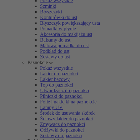
Pokaż wszystkie
Szminki
Błyszczyki
Konturówki do ust
Błyszczyk powiększający usta
Pomadki w płynie
Akcesoria do makijażu ust
Balsamy do ust
Matowa pomadka do ust
Podkład do ust
Zestawy do ust
Paznokcie
Pokaż wszystkie
Lakier do paznokci
Lakier bazowy
Top do paznokci
Utwardzacz do paznokci
Pilniczki do paznokci
Folie i naklejki na paznokcie
Lampy UV
Środek do usuwania skórek
Żelowy lakier do paznokci
Zmywacz do paznokci
Odżywki do paznokci
Zestawy do paznokci