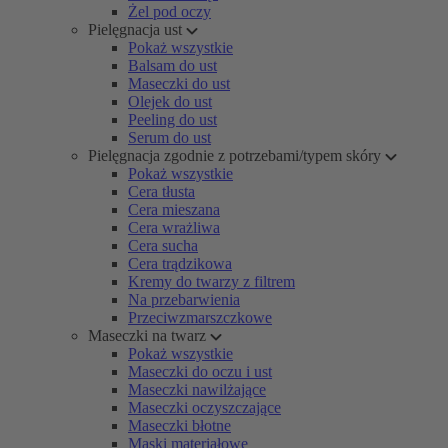
Żel pod oczy
Pielęgnacja ust
Pokaż wszystkie
Balsam do ust
Maseczki do ust
Olejek do ust
Peeling do ust
Serum do ust
Pielęgnacja zgodnie z potrzebami/typem skóry
Pokaż wszystkie
Cera tłusta
Cera mieszana
Cera wrażliwa
Cera sucha
Cera trądzikowa
Kremy do twarzy z filtrem
Na przebarwienia
Przeciwzmarszczkowe
Maseczki na twarz
Pokaż wszystkie
Maseczki do oczu i ust
Maseczki nawilżające
Maseczki oczyszczające
Maseczki błotne
Maski materiałowe