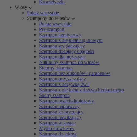
Kosmetyczki
Włosy
Pokaż wszystkie
Szampony do włosów
Pokaż wszystkie
Pre-szampon
Szampon keratynowy
Szampon z olejkiem arganowym
Szampon wygładzający
Szampon dodający objętości
Szampon dla mężczyzn
Naturalny szampon do włosów
Srebrny szampon
Szampon bez silikonów i parabenów
Szampon oczyszczający
Szampon z odżywką 2w1
Szampon z olejkiem z drzewa herbacianego
Suchy szampon
Szampon przeciwłupieżowy
Szampon naprawczy
Szampon koloryzujący
Szampon nawilżający
Szampon w kostce
Mydło do włosów
Szampon do loków