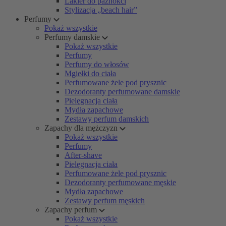
Lakier do paznokci
Stylizacja „beach hair”
Perfumy
Pokaż wszystkie
Perfumy damskie
Pokaż wszystkie
Perfumy
Perfumy do włosów
Mgiełki do ciała
Perfumowane żele pod prysznic
Dezodoranty perfumowane damskie
Pielęgnacja ciała
Mydła zapachowe
Zestawy perfum damskich
Zapachy dla mężczyzn
Pokaż wszystkie
Perfumy
After-shave
Pielęgnacja ciała
Perfumowane żele pod prysznic
Dezodoranty perfumowane męskie
Mydła zapachowe
Zestawy perfum męskich
Zapachy perfum
Pokaż wszystkie