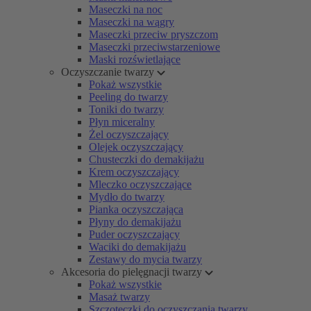
Maseczki na noc
Maseczki na wągry
Maseczki przeciw pryszczom
Maseczki przeciwstarzeniowe
Maski rozświetlające
Oczyszczanie twarzy
Pokaż wszystkie
Peeling do twarzy
Toniki do twarzy
Płyn miceralny
Żel oczyszczający
Olejek oczyszczający
Chusteczki do demakijażu
Krem oczyszczający
Mleczko oczyszczające
Mydło do twarzy
Pianka oczyszczająca
Płyny do demakijażu
Puder oczyszczający
Waciki do demakijażu
Zestawy do mycia twarzy
Akcesoria do pielęgnacji twarzy
Pokaż wszystkie
Masaż twarzy
Szczoteczki do oczyszczania twarzy