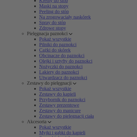
Kremy do stóp
Maski na stopy
Peeling do stóp
Na zrogowaciały naskórek
Spray do stóp
Zdrowe stopy
Pielęgnacja paznokci
Pokaż wszystkie
Pilniki do paznokci
Cążki do skórek
Obcinacze do paznokci
Olejki i sztyfty do paznokci
Nożyczki do paznokci
Lakiery do paznokci
Utwardzacz do paznokci
Zestawy do pielęgnacji
Pokaż wszystkie
Zestawy do kąpieli
Przybornik do paznokci
Zestawy prezentowe
Zestawy do manicure
Zestawy do pielęgnacji ciała
Akcesoria
Pokaż wszystkie
Myjki i gąbki do kąpieli