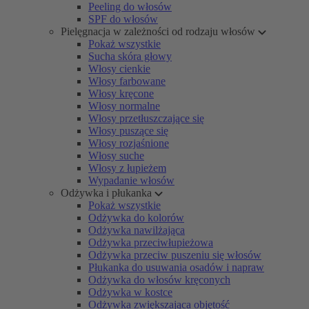
Peeling do włosów
SPF do włosów
Pielęgnacja w zależności od rodzaju włosów
Pokaż wszystkie
Sucha skóra głowy
Włosy cienkie
Włosy farbowane
Włosy kręcone
Włosy normalne
Włosy przetłuszczające się
Włosy puszące się
Włosy rozjaśnione
Włosy suche
Włosy z łupieżem
Wypadanie włosów
Odżywka i płukanka
Pokaż wszystkie
Odżywka do kolorów
Odżywka nawilżająca
Odżywka przeciwłupieżowa
Odżywka przeciw puszeniu się włosów
Płukanka do usuwania osadów i napraw
Odżywka do włosów kręconych
Odżywka w kostce
Odżywka zwiększająca objętość