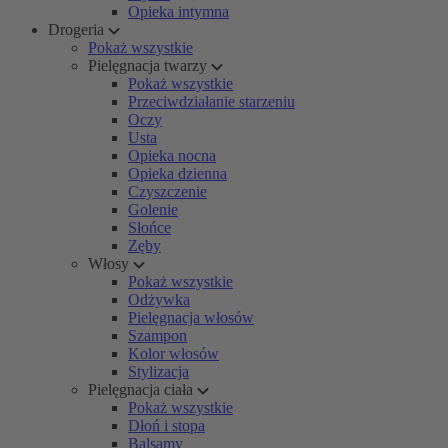
Opieka intymna
Drogeria
Pokaż wszystkie
Pielęgnacja twarzy
Pokaż wszystkie
Przeciwdziałanie starzeniu
Oczy
Usta
Opieka nocna
Opieka dzienna
Czyszczenie
Golenie
Słońce
Zęby
Włosy
Pokaż wszystkie
Odżywka
Pielęgnacja włosów
Szampon
Kolor włosów
Stylizacja
Pielęgnacja ciała
Pokaż wszystkie
Dłoń i stopa
Balsamy