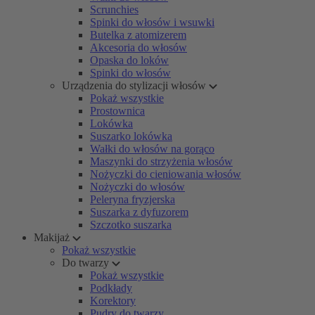
Scrunchies
Spinki do włosów i wsuwki
Butelka z atomizerem
Akcesoria do włosów
Opaska do loków
Spinki do włosów
Urządzenia do stylizacji włosów
Pokaż wszystkie
Prostownica
Lokówka
Suszarko lokówka
Wałki do włosów na gorąco
Maszynki do strzyżenia włosów
Nożyczki do cieniowania włosów
Nożyczki do włosów
Peleryna fryzjerska
Suszarka z dyfuzorem
Szczotko suszarka
Makijaż
Pokaż wszystkie
Do twarzy
Pokaż wszystkie
Podkłady
Korektory
Pudry do twarzy