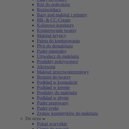
Róż do policzków
Rozświetlacz
Bazy pod makijaż i primery
BB- & CC-Cream
Kolorowe korektory
Konturowanie twarzy
Makijaż kryjący
Paleta do konturowania
Płyn do demakijażu
Puder mineralny
Utrwalacz do makijażu
Produkty pokrywające
Akcesoria
Makijaż przeciwstarzeniowy
Bronzer do twarzy
Podkład w kompakcie
Podkład w kremie
Produkty do makijażu
Podkład w płynie
Puder prasowany
Puder sypki
Zestaw kosmetyków do makijażu
Do oczu
Pokaż wszystkie
Cienie do powiek