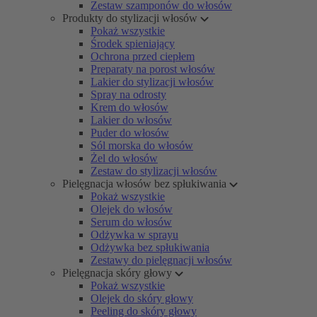
Zestaw szamponów do włosów
Produkty do stylizacji włosów
Pokaż wszystkie
Środek spieniający
Ochrona przed ciepłem
Preparaty na porost włosów
Lakier do stylizacji włosów
Spray na odrosty
Krem do włosów
Lakier do włosów
Puder do włosów
Sól morska do włosów
Żel do włosów
Zestaw do stylizacji włosów
Pielęgnacja włosów bez spłukiwania
Pokaż wszystkie
Olejek do włosów
Serum do włosów
Odżywka w sprayu
Odżywka bez spłukiwania
Zestawy do pielęgnacji włosów
Pielęgnacja skóry głowy
Pokaż wszystkie
Olejek do skóry głowy
Peeling do skóry głowy