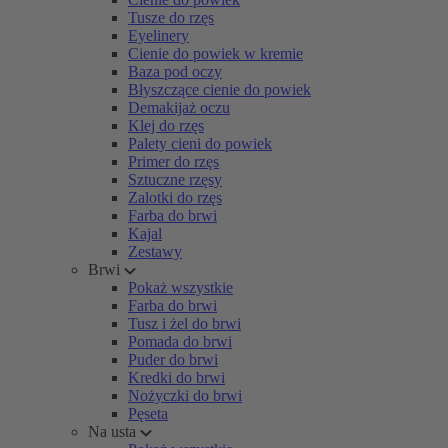
Tusze do rzęs
Eyelinery
Cienie do powiek w kremie
Baza pod oczy
Błyszczące cienie do powiek
Demakijaż oczu
Klej do rzęs
Palety cieni do powiek
Primer do rzęs
Sztuczne rzęsy
Zalotki do rzęs
Farba do brwi
Kajal
Zestawy
Brwi
Pokaż wszystkie
Farba do brwi
Tusz i żel do brwi
Pomada do brwi
Puder do brwi
Kredki do brwi
Nożyczki do brwi
Pęseta
Na usta