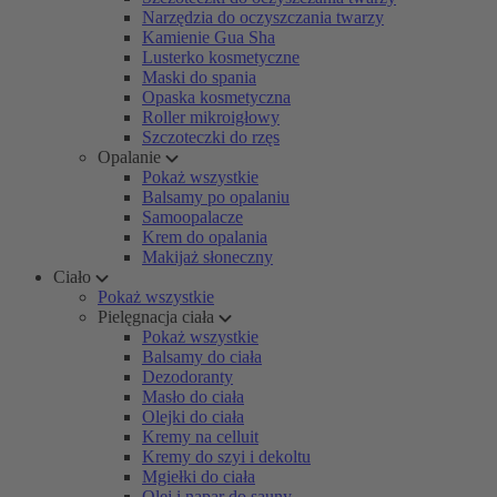
Narzędzia do oczyszczania twarzy
Kamienie Gua Sha
Lusterko kosmetyczne
Maski do spania
Opaska kosmetyczna
Roller mikroigłowy
Szczoteczki do rzęs
Opalanie
Pokaż wszystkie
Balsamy po opalaniu
Samoopalacze
Krem do opalania
Makijaż słoneczny
Ciało
Pokaż wszystkie
Pielęgnacja ciała
Pokaż wszystkie
Balsamy do ciała
Dezodoranty
Masło do ciała
Olejki do ciała
Kremy na celluit
Kremy do szyi i dekoltu
Mgiełki do ciała
Olej i napar do sauny