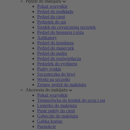
Pędzle do makijażu
Pokaż wszystkie
Pędzel do podkładu
Pędzel do cieni
Pędzelek do ust
Środek do czyszczenia szczotek
Pędzel do bronzera i różu
Aplikatory
Pędzel do korektora
Pędzel do maseczek
Pędzel do pudru
Pędzel do rozświetlacza
Pędzelek do eyelinera
Pudry sypkie
Szczoteczka do brwi
Worki na szczotki
Zestaw pędzli do makijażu
Akcesoria do makijażu
Pokaż wszystkie
Temperówka do kredek do oczu i ust
Lusterko do makijażu
Puste palety do cieni
Gąbeczki do makijażu
Gąbka konjac
Paznokcie