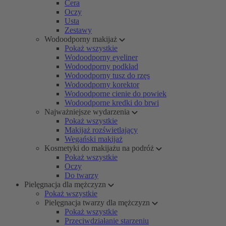
Cera
Oczy
Usta
Zestawy
Wodoodporny makijaż
Pokaż wszystkie
Wodoodporny eyeliner
Wodoodporny podkład
Wodoodporny tusz do rzęs
Wodoodporny korektor
Wodoodporne cienie do powiek
Wodoodporne kredki do brwi
Najważniejsze wydarzenia
Pokaż wszystkie
Makijaż rozświetlający
Wegański makijaż
Kosmetyki do makijażu na podróż
Pokaż wszystkie
Oczy
Do twarzy
Pielęgnacja dla mężczyzn
Pokaż wszystkie
Pielęgnacja twarzy dla mężczyzn
Pokaż wszystkie
Przeciwdziałanie starzeniu