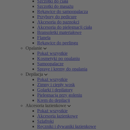
Szczotki do ciała
Szczotki do masażu
Rękawice do samoopalacza
Przybory do pedicure
Akcesoria do paznokci
Akcesoria do pielęgnacji ciała
Bransoletki materiałowe
Flanela
Rękawice do peelingu
Opalanie
Pokaż wszystkie
Kosmetyki po opalaniu
Samoopalacze
Spraye i kremy do opalania
Depilacja
Pokaż wszystkie
Zimny i ciepły wosk
Golarki i depilatory
Pielęgnacja przy goleniu
Krem do depilacji
Akcesoria łazienkowe
Pokaż wszystkie
Akcesoria łazienkowe
Szlafroki
Ręczniki i dywaniki łazienkowe