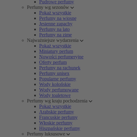
Pudrowe perfumy
Perfumy wg sezonów
Pokaż wszystkie
Perfumy na wiosnę
Jesienne zapachy
Perfumy na lato
Perfumy na zimę
Najważniejsze wydarzenia
Pokaż wszystkie
Miniatury perfum
Nowości perfumeryjne
Oferty perfum
Perfumy na rachunek
Perfumy unisex
Popularne perfumy
Wody kolońskie
Wody perfumowane
Wody toaletowe
Perfumy wg kraju pochodzenia
Pokaż wszystkie
Arabskie perfumy
Francuskie perfumy
Włoskie perfumy
Hiszpańskie perfumy
Perfumy luksusowe