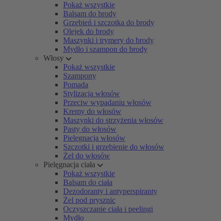
Pokaż wszystkie
Balsam do brody
Grzebień i szczotka do brody
Olejek do brody
Maszynki i trymery do brody
Mydło i szampon do brody
Włosy
Pokaż wszystkie
Szampony
Pomada
Stylizacja włosów
Przeciw wypadaniu włosów
Kremy do włosów
Maszynki do strzyżenia włosów
Pasty do włosów
Pielęgnacja włosów
Szczotki i grzebienie do włosów
Żel do włosów
Pielęgnacja ciała
Pokaż wszystkie
Balsam do ciała
Dezodoranty i antyperspiranty
Żel pod prysznic
Oczyszczanie ciała i peelingi
Mydło