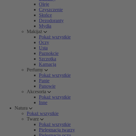
Oleje
Czyszczenie
Słońce
Dezodoranty
Mydła
Makijaż
Pokaż wszystkie
Oczy
Usta
Paznokcie
Szczotka
Karnacja
Perfumy
Pokaż wszystkie
Panie
Panowie
Akcesoria
Pokaż wszystkie
Inne
Natura
Pokaż wszystkie
Twarz
Pokaż wszystkie
Pielęgnacja twarzy
Pielęgnacja oczu