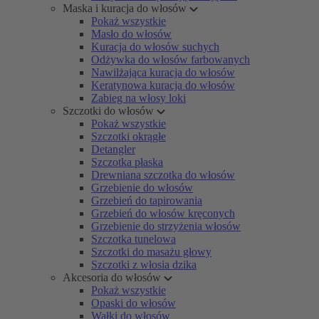
Maska i kuracja do włosów
Pokaż wszystkie
Masło do włosów
Kuracja do włosów suchych
Odżywka do włosów farbowanych
Nawilżająca kuracja do włosów
Keratynowa kuracja do włosów
Zabieg na włosy loki
Szczotki do włosów
Pokaż wszystkie
Szczotki okrągłe
Detangler
Szczotka płaska
Drewniana szczotka do włosów
Grzebienie do włosów
Grzebień do tapirowania
Grzebień do włosów kręconych
Grzebienie do strzyżenia włosów
Szczotka tunelowa
Szczotki do masażu głowy
Szczotki z włosia dzika
Akcesoria do włosów
Pokaż wszystkie
Opaski do włosów
Wałki do włosów