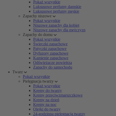
Pokaż wszystkie
Luksusowe perfumy damskie
Luksusowe perfumy męskie
Zapachy niszowe
Pokaż wszystkie
Niszowe zapachy dla kobiet
Niszowe zapachy dla mężczyzn
Zapachy do domu
Pokaż wszystkie
Świeczki zapachowe
Patyczki zapachowe
Dyfuzory zapachowe
Kamienie zapachowe
Odświeżacze powietrza
Zapachy do samochodu
Twarz
Pokaż wszystkie
Pielęgnacja twarzy
Pokaż wszystkie
Kremy do twarzy
Kremy przeciwzmarszczkowe
Kremy na dzień
Kremy na noc
Olejki do twarzy
24-godzinna pielęgnacja twarzy