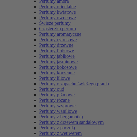
Perfumy ambra
Perfumy orientalne
Perfumy kwiatowe
Perfumy owocowe
Świeże perfumy
Cząsteczka perfum
Perfumy aromatyczne
Perfumy cytrusowe
Perfumy drzewne
Perfumy fiołkowe
Perfumy jabłkowe
Perfumy jaśminowe
Perfumy kokosowe
Perfumy korzenne
Perfumy liliowe
Perfumy o zapachu świeżego prania
Perfumy oud
Perfumy piżmowe
Perfumy różane
Perfumy szyprowe
Perfumy waniliowe
Perfumy z bergamotką
Perfumy z drzewem sandałowym
Perfumy z paczulą
Perfumy z wetiwerem