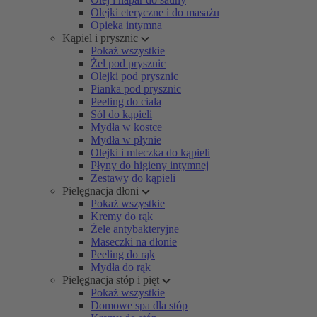
Olejki eteryczne i do masażu
Opieka intymna
Kąpiel i prysznic
Pokaż wszystkie
Żel pod prysznic
Olejki pod prysznic
Pianka pod prysznic
Peeling do ciała
Sól do kąpieli
Mydła w kostce
Mydła w płynie
Olejki i mleczka do kąpieli
Płyny do higieny intymnej
Zestawy do kąpieli
Pielęgnacja dłoni
Pokaż wszystkie
Kremy do rąk
Żele antybakteryjne
Maseczki na dłonie
Peeling do rąk
Mydła do rąk
Pielęgnacja stóp i pięt
Pokaż wszystkie
Domowe spa dla stóp