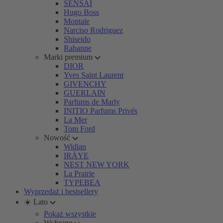
SENSAI
Hugo Boss
Montale
Narciso Rodriguez
Shiseido
Rabanne
Marki premium
DIOR
Yves Saint Laurent
GIVENCHY
GUERLAIN
Parfums de Marly
INITIO Parfums Privés
La Mer
Tom Ford
Nowość
Widian
IRÄYE
NEST NEW YORK
La Prairie
TYPEBEA
Wyprzedaż i bestsellery
☀️ Lato
Pokaż wszystkie
Wybrane