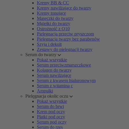
Kremy BB & CC
Kremy nawilżające do twarzy
Kremy tonujące
Maseczki do twarzy
Mgiełki do twarzy
Ostrożność z Q10
Pielęgnacja przeciw pryszczom
Pielęgnacja twarzy bez parabenów
Szyja i dekolt
Zestawy do pielęgnacji twarzy
Serum do twarzy
Pokaż wszystkie
Serum przeciwzmarszczkowe
Kolagen do twarzy
Serum nawilżające
Serum z kwasem hialuronowym
Serum z witaminą c
Ampułki
Pielęgnacja okolic oczu
Pokaż wszystkie
Serum do brwi
Krem pod oczy
Płatki pod oczy
Serum pod oczy
Serum do rzęs