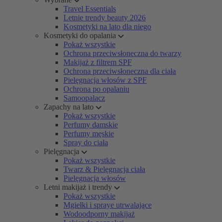
Travel Essentials
Letnie trendy beauty 2026
Kosmetyki na lato dla niego
Kosmetyki do opalania
Pokaż wszystkie
Ochrona przeciwsłoneczna do twarzy
Makijaż z filtrem SPF
Ochrona przeciwsłoneczna dla ciała
Pielęgnacja włosów z SPF
Ochrona po opalaniu
Samoopalacz
Zapachy na lato
Pokaż wszystkie
Perfumy damskie
Perfumy męskie
Spray do ciała
Pielęgnacja
Pokaż wszystkie
Twarz & Pielęgnacja ciała
Pielęgnacja włosów
Letni makijaż i trendy
Pokaż wszystkie
Mgiełki i spraye utrwalające
Wodoodporny makijaż