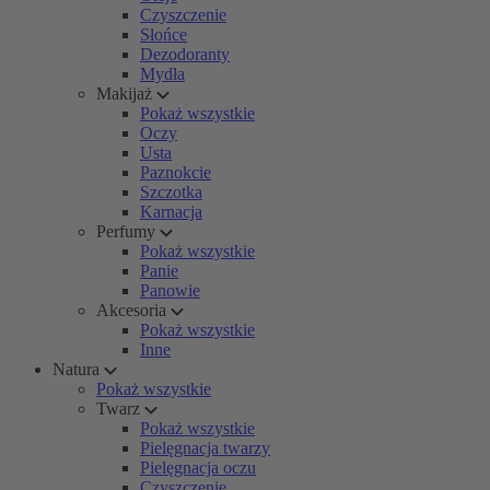
Czyszczenie
Słońce
Dezodoranty
Mydła
Makijaż
Pokaż wszystkie
Oczy
Usta
Paznokcie
Szczotka
Karnacja
Perfumy
Pokaż wszystkie
Panie
Panowie
Akcesoria
Pokaż wszystkie
Inne
Natura
Pokaż wszystkie
Twarz
Pokaż wszystkie
Pielęgnacja twarzy
Pielęgnacja oczu
Czyszczenie