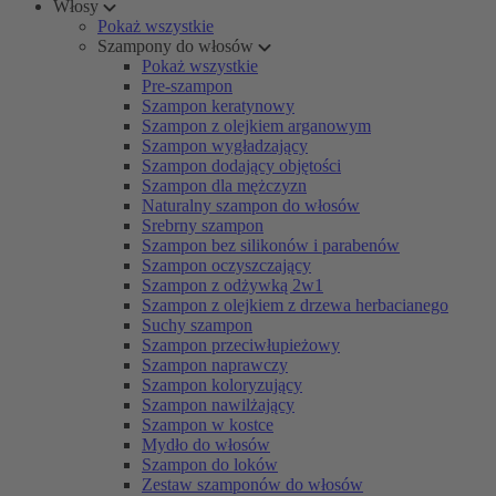
Włosy
Pokaż wszystkie
Szampony do włosów
Pokaż wszystkie
Pre-szampon
Szampon keratynowy
Szampon z olejkiem arganowym
Szampon wygładzający
Szampon dodający objętości
Szampon dla mężczyzn
Naturalny szampon do włosów
Srebrny szampon
Szampon bez silikonów i parabenów
Szampon oczyszczający
Szampon z odżywką 2w1
Szampon z olejkiem z drzewa herbacianego
Suchy szampon
Szampon przeciwłupieżowy
Szampon naprawczy
Szampon koloryzujący
Szampon nawilżający
Szampon w kostce
Mydło do włosów
Szampon do loków
Zestaw szamponów do włosów