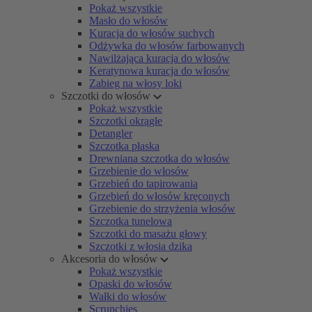
Pokaż wszystkie
Masło do włosów
Kuracja do włosów suchych
Odżywka do włosów farbowanych
Nawilżająca kuracja do włosów
Keratynowa kuracja do włosów
Zabieg na włosy loki
Szczotki do włosów
Pokaż wszystkie
Szczotki okrągłe
Detangler
Szczotka płaska
Drewniana szczotka do włosów
Grzebienie do włosów
Grzebień do tapirowania
Grzebień do włosów kręconych
Grzebienie do strzyżenia włosów
Szczotka tunelowa
Szczotki do masażu głowy
Szczotki z włosia dzika
Akcesoria do włosów
Pokaż wszystkie
Opaski do włosów
Wałki do włosów
Scrunchies