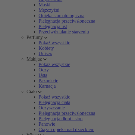
Maski
Mężczyźni
Opieka stomatologiczna
Pielęgnacja przeciwsłoneczna
Pielęgnacja ust
Przeciwdziałanie starzeniu
Perfumy
Pokaż wszystkie
Kobiety
Unisex
Makijaż
Pokaż wszystkie
Oczy
Usta
Paznokcie
Karnacja
Ciało
Pokaż wszystkie
Pielęgnacja ciała
Oczyszczanie
Pielęgnacja przeciwsłoneczna
Pielęgnacja dłoni i stóp
Panowie
Ciąża i opieka nad dzieckiem
Włosy