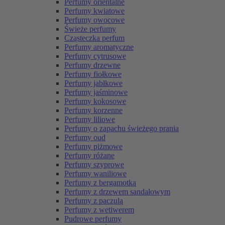
Perfumy orientalne
Perfumy kwiatowe
Perfumy owocowe
Świeże perfumy
Cząsteczka perfum
Perfumy aromatyczne
Perfumy cytrusowe
Perfumy drzewne
Perfumy fiołkowe
Perfumy jabłkowe
Perfumy jaśminowe
Perfumy kokosowe
Perfumy korzenne
Perfumy liliowe
Perfumy o zapachu świeżego prania
Perfumy oud
Perfumy piżmowe
Perfumy różane
Perfumy szyprowe
Perfumy waniliowe
Perfumy z bergamotką
Perfumy z drzewem sandałowym
Perfumy z paczulą
Perfumy z wetiwerem
Pudrowe perfumy