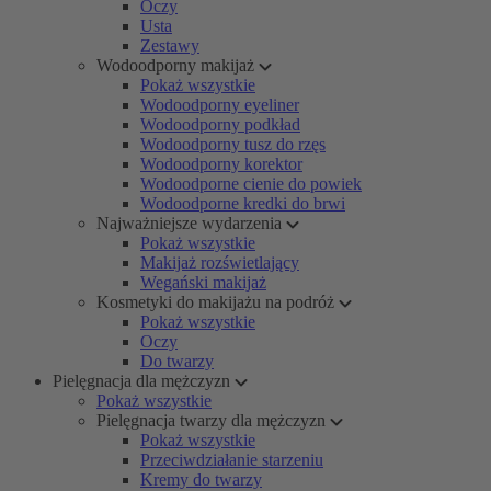
Oczy
Usta
Zestawy
Wodoodporny makijaż
Pokaż wszystkie
Wodoodporny eyeliner
Wodoodporny podkład
Wodoodporny tusz do rzęs
Wodoodporny korektor
Wodoodporne cienie do powiek
Wodoodporne kredki do brwi
Najważniejsze wydarzenia
Pokaż wszystkie
Makijaż rozświetlający
Wegański makijaż
Kosmetyki do makijażu na podróż
Pokaż wszystkie
Oczy
Do twarzy
Pielęgnacja dla mężczyzn
Pokaż wszystkie
Pielęgnacja twarzy dla mężczyzn
Pokaż wszystkie
Przeciwdziałanie starzeniu
Kremy do twarzy