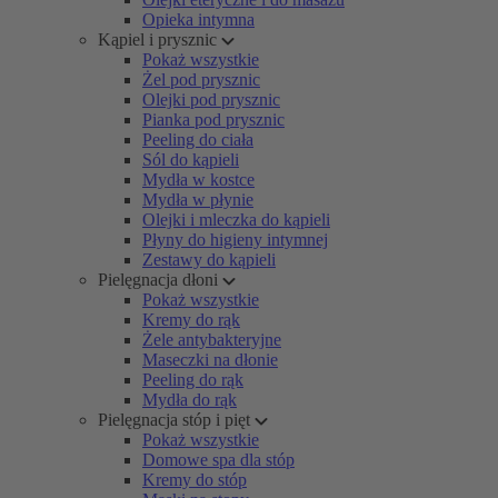
Opieka intymna
Kąpiel i prysznic
Pokaż wszystkie
Żel pod prysznic
Olejki pod prysznic
Pianka pod prysznic
Peeling do ciała
Sól do kąpieli
Mydła w kostce
Mydła w płynie
Olejki i mleczka do kąpieli
Płyny do higieny intymnej
Zestawy do kąpieli
Pielęgnacja dłoni
Pokaż wszystkie
Kremy do rąk
Żele antybakteryjne
Maseczki na dłonie
Peeling do rąk
Mydła do rąk
Pielęgnacja stóp i pięt
Pokaż wszystkie
Domowe spa dla stóp
Kremy do stóp