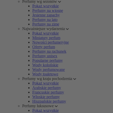
Perfumy wg sezonów
Pokaż wszystkie
Perfumy na wiosnę
Jesienne zapachy
Perfumy na lato
Perfumy na zimę
Najważniejsze wydarzenia
Pokaż wszystkie
Miniatury perfum
Nowości perfumeryjne
Oferty perfum
Perfumy na rachunek
Perfumy unisex
Popularne perfumy
Wody kolońskie
Wody perfumowane
Wody toaletowe
Perfumy wg kraju pochodzenia
Pokaż wszystkie
Arabskie perfumy
Francuskie perfumy
Włoskie perfumy
Hiszpańskie perfumy
Perfumy luksusowe
Pokaż wszystkie