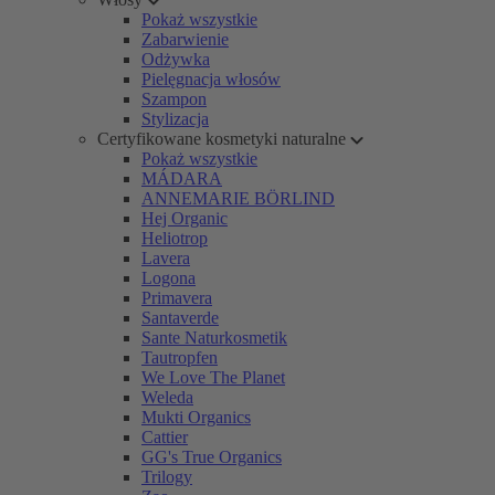
Pokaż wszystkie
Zabarwienie
Odżywka
Pielęgnacja włosów
Szampon
Stylizacja
Certyfikowane kosmetyki naturalne
Pokaż wszystkie
MÁDARA
ANNEMARIE BÖRLIND
Hej Organic
Heliotrop
Lavera
Logona
Primavera
Santaverde
Sante Naturkosmetik
Tautropfen
We Love The Planet
Weleda
Mukti Organics
Cattier
GG's True Organics
Trilogy