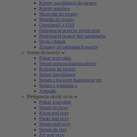
Kremy nawilżające do twarzy
Kremy tonujące
Maseczki do twarzy
Mgiełki do twarzy
Ostrożność z Q10
Pielęgnacja przeciw pryszczom
Pielęgnacja twarzy bez parabenów
Szyja i dekolt
Zestawy do pielęgnacji twarzy
Serum do twarzy
Pokaż wszystkie
Serum przeciwzmarszczkowe
Kolagen do twarzy
Serum nawilżające
Serum z kwasem hialuronowym
Serum z witaminą c
Ampułki
Pielęgnacja okolic oczu
Pokaż wszystkie
Serum do brwi
Krem pod oczy
Płatki pod oczy
Serum pod oczy
Serum do rzęs
Żel pod oczy