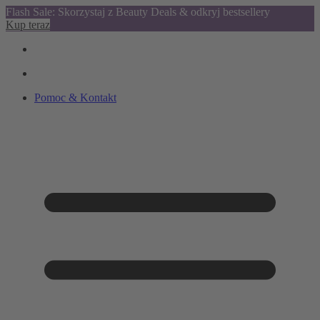
Flash Sale: Skorzystaj z Beauty Deals & odkryj bestsellery
Kup teraz
Pomoc & Kontakt