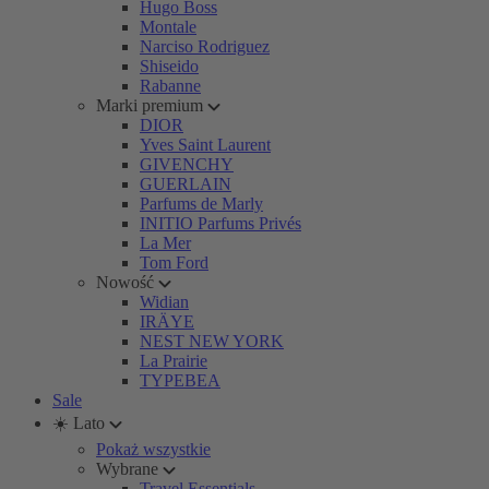
Hugo Boss
Montale
Narciso Rodriguez
Shiseido
Rabanne
Marki premium
DIOR
Yves Saint Laurent
GIVENCHY
GUERLAIN
Parfums de Marly
INITIO Parfums Privés
La Mer
Tom Ford
Nowość
Widian
IRÄYE
NEST NEW YORK
La Prairie
TYPEBEA
Sale
☀️ Lato
Pokaż wszystkie
Wybrane
Travel Essentials