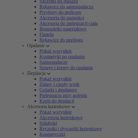
Szczotki do masażu
Rękawice do samoopalacza
Przybory do pedicure
Akcesoria do paznokci
Akcesoria do pielęgnacji ciała
Bransoletki materiałowe
Flanela
Rękawice do peelingu
Opalanie
Pokaż wszystkie
Kosmetyki po opalaniu
Samoopalacze
Spraye i kremy do opalania
Depilacja
Pokaż wszystkie
Zimny i ciepły wosk
Golarki i depilatory
Pielęgnacja przy goleniu
Krem do depilacji
Akcesoria łazienkowe
Pokaż wszystkie
Akcesoria łazienkowe
Szlafroki
Ręczniki i dywaniki łazienkowe
Kosmetyczki