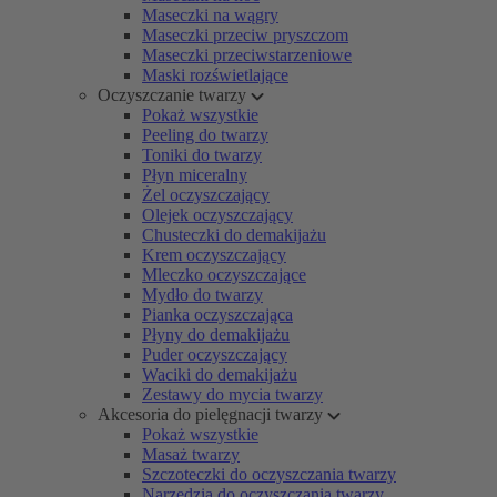
Maseczki na wągry
Maseczki przeciw pryszczom
Maseczki przeciwstarzeniowe
Maski rozświetlające
Oczyszczanie twarzy
Pokaż wszystkie
Peeling do twarzy
Toniki do twarzy
Płyn miceralny
Żel oczyszczający
Olejek oczyszczający
Chusteczki do demakijażu
Krem oczyszczający
Mleczko oczyszczające
Mydło do twarzy
Pianka oczyszczająca
Płyny do demakijażu
Puder oczyszczający
Waciki do demakijażu
Zestawy do mycia twarzy
Akcesoria do pielęgnacji twarzy
Pokaż wszystkie
Masaż twarzy
Szczoteczki do oczyszczania twarzy
Narzędzia do oczyszczania twarzy