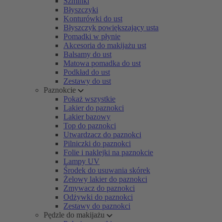
Szminki
Błyszczyki
Konturówki do ust
Błyszczyk powiększający usta
Pomadki w płynie
Akcesoria do makijażu ust
Balsamy do ust
Matowa pomadka do ust
Podkład do ust
Zestawy do ust
Paznokcie
Pokaż wszystkie
Lakier do paznokci
Lakier bazowy
Top do paznokci
Utwardzacz do paznokci
Pilniczki do paznokci
Folie i naklejki na paznokcie
Lampy UV
Środek do usuwania skórek
Żelowy lakier do paznokci
Zmywacz do paznokci
Odżywki do paznokci
Zestawy do paznokci
Pędzle do makijażu