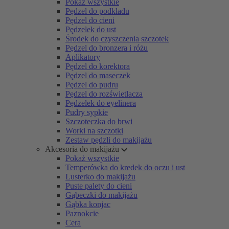
Pokaż wszystkie
Pędzel do podkładu
Pędzel do cieni
Pędzelek do ust
Środek do czyszczenia szczotek
Pędzel do bronzera i różu
Aplikatory
Pędzel do korektora
Pędzel do maseczek
Pędzel do pudru
Pędzel do rozświetlacza
Pędzelek do eyelinera
Pudry sypkie
Szczoteczka do brwi
Worki na szczotki
Zestaw pędzli do makijażu
Akcesoria do makijażu
Pokaż wszystkie
Temperówka do kredek do oczu i ust
Lusterko do makijażu
Puste palety do cieni
Gąbeczki do makijażu
Gąbka konjac
Paznokcie
Cera