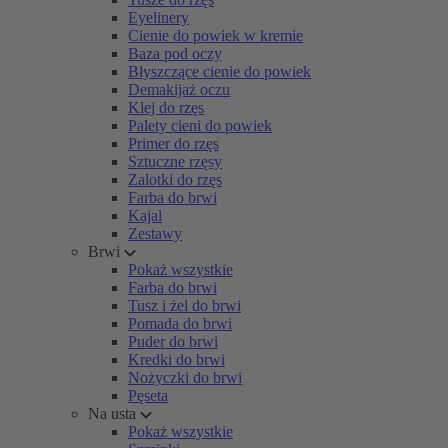
Eyelinery
Cienie do powiek w kremie
Baza pod oczy
Błyszczące cienie do powiek
Demakijaż oczu
Klej do rzęs
Palety cieni do powiek
Primer do rzęs
Sztuczne rzęsy
Zalotki do rzęs
Farba do brwi
Kajal
Zestawy
Brwi
Pokaż wszystkie
Farba do brwi
Tusz i żel do brwi
Pomada do brwi
Puder do brwi
Kredki do brwi
Nożyczki do brwi
Pęseta
Na usta
Pokaż wszystkie