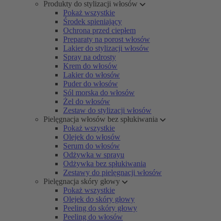
Produkty do stylizacji włosów
Pokaż wszystkie
Środek spieniający
Ochrona przed ciepłem
Preparaty na porost włosów
Lakier do stylizacji włosów
Spray na odrosty
Krem do włosów
Lakier do włosów
Puder do włosów
Sól morska do włosów
Żel do włosów
Zestaw do stylizacji włosów
Pielęgnacja włosów bez spłukiwania
Pokaż wszystkie
Olejek do włosów
Serum do włosów
Odżywka w sprayu
Odżywka bez spłukiwania
Zestawy do pielęgnacji włosów
Pielęgnacja skóry głowy
Pokaż wszystkie
Olejek do skóry głowy
Peeling do skóry głowy
Peeling do włosów