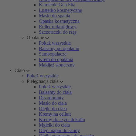
Kamienie Gua Sha
Lusterko kosmetyczne
Maski do spania
Opaska kosmetyczna
Roller mikroigłowy
Szczoteczki do rzęs
Opalanie
Pokaż wszystkie
Balsamy po opalaniu
Samoopalacze
Krem do opalania
Makijaż słoneczny
Ciało
Pokaż wszystkie
Pielęgnacja ciała
Pokaż wszystkie
Balsamy do ciała
Dezodoranty
Masło do ciała
Olejki do ciała
Kremy na celluit
Kremy do szyi i dekoltu
Mgiełki do ciała
Olej i napar do sauny
Olejki eteryczne i do masażu