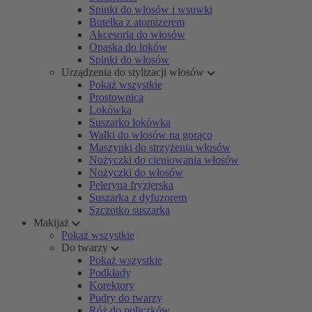
Spinki do włosów i wsuwki
Butelka z atomizerem
Akcesoria do włosów
Opaska do loków
Spinki do włosów
Urządzenia do stylizacji włosów
Pokaż wszystkie
Prostownica
Lokówka
Suszarko lokówka
Wałki do włosów na gorąco
Maszynki do strzyżenia włosów
Nożyczki do cieniowania włosów
Nożyczki do włosów
Peleryna fryzjerska
Suszarka z dyfuzorem
Szczotko suszarka
Makijaż
Pokaż wszystkie
Do twarzy
Pokaż wszystkie
Podkłady
Korektory
Pudry do twarzy
Róż do policzków