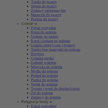
Toniki do twarzy
Serum do twarzy
Zestawy pielęgnacyjne
Maseczki do twarzy
Peeling do twarzy
Golenie
Pokaż wszystkie
Krem do golenia
Golenie na mokro
Krem i balsam po goleniu
Golarki elektryczne i trymery
Tradycyjne maszynki do golenia
Brzytwa
Golarka męska
Golenie wstępne
Miseczka do golenia
Mydło do golenia
Pędzel do golenia
Pianka do golenia
Stojak do golenia
Trymer i wosk do depilacji nosa
Żel do golenia
Zestawy do golenia
Pielęgnacja brody
Pokaż wszystkie