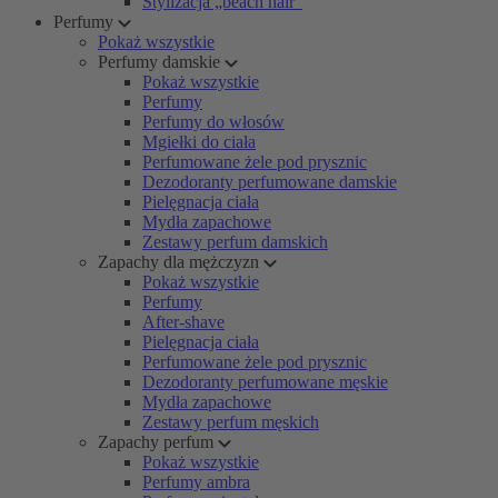
Stylizacja „beach hair”
Perfumy
Pokaż wszystkie
Perfumy damskie
Pokaż wszystkie
Perfumy
Perfumy do włosów
Mgiełki do ciała
Perfumowane żele pod prysznic
Dezodoranty perfumowane damskie
Pielęgnacja ciała
Mydła zapachowe
Zestawy perfum damskich
Zapachy dla mężczyzn
Pokaż wszystkie
Perfumy
After-shave
Pielęgnacja ciała
Perfumowane żele pod prysznic
Dezodoranty perfumowane męskie
Mydła zapachowe
Zestawy perfum męskich
Zapachy perfum
Pokaż wszystkie
Perfumy ambra