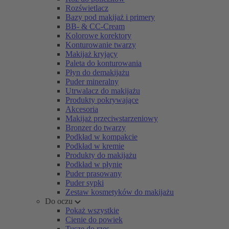
Rozświetlacz
Bazy pod makijaż i primery
BB- & CC-Cream
Kolorowe korektory
Konturowanie twarzy
Makijaż kryjący
Paleta do konturowania
Płyn do demakijażu
Puder mineralny
Utrwalacz do makijażu
Produkty pokrywające
Akcesoria
Makijaż przeciwstarzeniowy
Bronzer do twarzy
Podkład w kompakcie
Podkład w kremie
Produkty do makijażu
Podkład w płynie
Puder prasowany
Puder sypki
Zestaw kosmetyków do makijażu
Do oczu
Pokaż wszystkie
Cienie do powiek
Tusze do rzęs