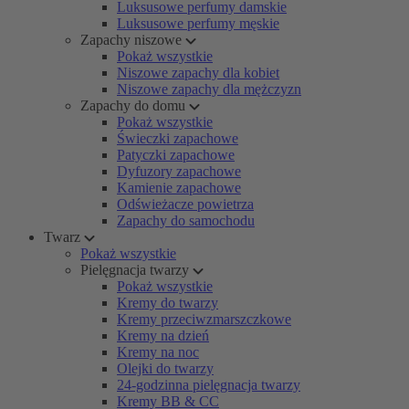
Luksusowe perfumy damskie
Luksusowe perfumy męskie
Zapachy niszowe
Pokaż wszystkie
Niszowe zapachy dla kobiet
Niszowe zapachy dla mężczyzn
Zapachy do domu
Pokaż wszystkie
Świeczki zapachowe
Patyczki zapachowe
Dyfuzory zapachowe
Kamienie zapachowe
Odświeżacze powietrza
Zapachy do samochodu
Twarz
Pokaż wszystkie
Pielęgnacja twarzy
Pokaż wszystkie
Kremy do twarzy
Kremy przeciwzmarszczkowe
Kremy na dzień
Kremy na noc
Olejki do twarzy
24-godzinna pielęgnacja twarzy
Kremy BB & CC