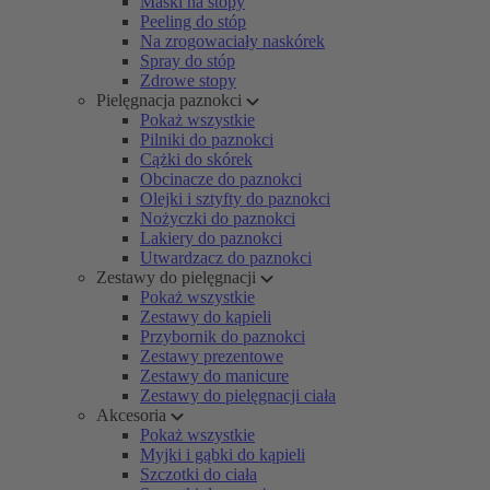
Maski na stopy
Peeling do stóp
Na zrogowaciały naskórek
Spray do stóp
Zdrowe stopy
Pielęgnacja paznokci
Pokaż wszystkie
Pilniki do paznokci
Cążki do skórek
Obcinacze do paznokci
Olejki i sztyfty do paznokci
Nożyczki do paznokci
Lakiery do paznokci
Utwardzacz do paznokci
Zestawy do pielęgnacji
Pokaż wszystkie
Zestawy do kąpieli
Przybornik do paznokci
Zestawy prezentowe
Zestawy do manicure
Zestawy do pielęgnacji ciała
Akcesoria
Pokaż wszystkie
Myjki i gąbki do kąpieli
Szczotki do ciała