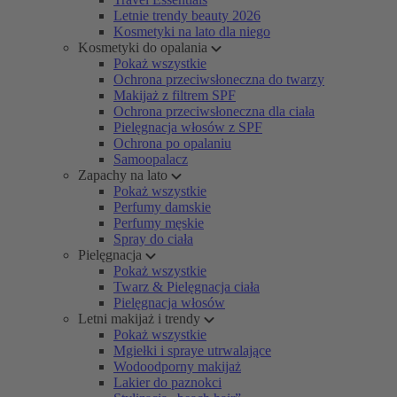
Letnie trendy beauty 2026
Kosmetyki na lato dla niego
Kosmetyki do opalania
Pokaż wszystkie
Ochrona przeciwsłoneczna do twarzy
Makijaż z filtrem SPF
Ochrona przeciwsłoneczna dla ciała
Pielęgnacja włosów z SPF
Ochrona po opalaniu
Samoopalacz
Zapachy na lato
Pokaż wszystkie
Perfumy damskie
Perfumy męskie
Spray do ciała
Pielęgnacja
Pokaż wszystkie
Twarz & Pielęgnacja ciała
Pielęgnacja włosów
Letni makijaż i trendy
Pokaż wszystkie
Mgiełki i spraye utrwalające
Wodoodporny makijaż
Lakier do paznokci