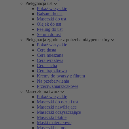
Pielęgnacja ust
Pokaż wszystkie
Balsam do ust
Maseczki do ust
Olejek do ust
Peeling do ust
Serum do ust
Pielęgnacja zgodnie z potrzebami/typem skóry
Pokaż wszystkie
Cera tłusta
Cera mieszana
Cera wrażliwa
Cera sucha
Cera trądzikowa
Kremy do twarzy z filtrem
Na przebarwienia
Przeciwzmarszczkowe
Maseczki na twarz
Pokaż wszystkie
Maseczki do oczu i ust
Maseczki nawilżające
Maseczki oczyszczające
Maseczki błotne
Maski materiałowe
Maseczki na noc