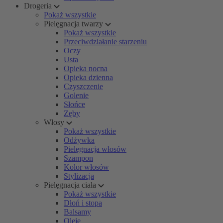
Drogeria
Pokaż wszystkie
Pielęgnacja twarzy
Pokaż wszystkie
Przeciwdziałanie starzeniu
Oczy
Usta
Opieka nocna
Opieka dzienna
Czyszczenie
Golenie
Słońce
Zęby
Włosy
Pokaż wszystkie
Odżywka
Pielęgnacja włosów
Szampon
Kolor włosów
Stylizacja
Pielęgnacja ciała
Pokaż wszystkie
Dłoń i stopa
Balsamy
Oleje