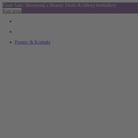
Flash Sale: Skorzystaj z Beauty Deals & odkryj bestsellery
Kup teraz
Pomoc & Kontakt