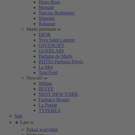
Hugo Boss
Montale
Narciso Rodriguez
Shiseido
Rabanne
Marki premium
DIOR
Yves Saint Laurent
GIVENCHY
GUERLAIN
Parfums de Marly
INITIO Parfums Privés
La Mer
Tom Ford
Nowość
Widian
IRÄYE
NEST NEW YORK
Farmacy Beauty
La Prairie
TYPEBEA
Sale
☀️ Lato
Pokaż wszystkie
Wybrane