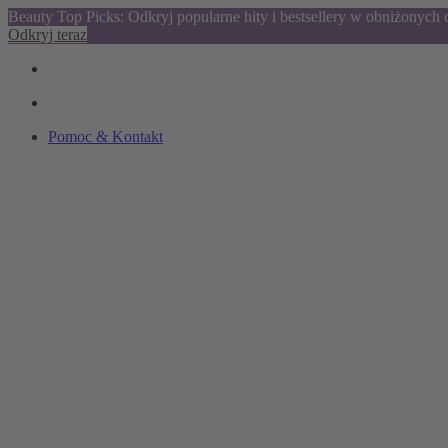
Beauty Top Picks: Odkryj popularne hity i bestsellery w obniżonych
Odkryj teraz
Pomoc & Kontakt