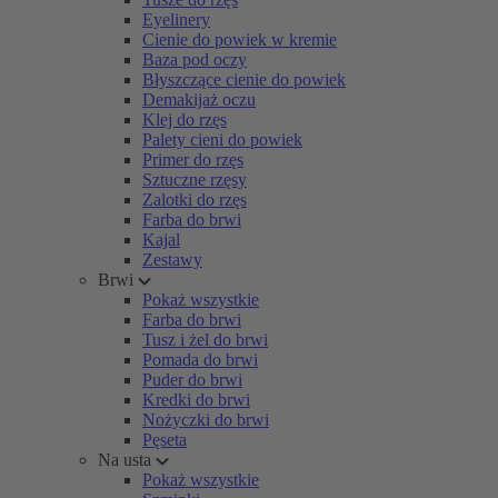
Eyelinery
Cienie do powiek w kremie
Baza pod oczy
Błyszczące cienie do powiek
Demakijaż oczu
Klej do rzęs
Palety cieni do powiek
Primer do rzęs
Sztuczne rzęsy
Zalotki do rzęs
Farba do brwi
Kajal
Zestawy
Brwi
Pokaż wszystkie
Farba do brwi
Tusz i żel do brwi
Pomada do brwi
Puder do brwi
Kredki do brwi
Nożyczki do brwi
Pęseta
Na usta
Pokaż wszystkie