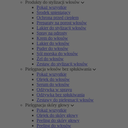
Produkty do stylizacji włosów
Pokaż wszystkie
Środek spieniający
Ochrona przed ciepłem
Preparaty na porost włosów
Lakier do stylizacji włosów
Spray na odrosty
Krem do włosów
Lakier do włosów
Puder do włosów
Sól morska do włosów
Żel do włosów
Zestaw do stylizacji włosów
Pielęgnacja włosów bez spłukiwania
Pokaż wszystkie
Olejek do włosów
Serum do włosów
Odżywka w sprayu
Odżywka bez spłukiwania
Zestawy do pielęgnacji włosów
Pielęgnacja skóry głowy
Pokaż wszystkie
Olejek do skóry głowy
Peeling do skóry głowy
Peeling do włosów