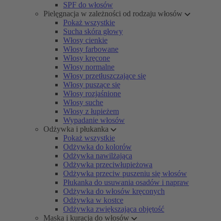
SPF do włosów
Pielęgnacja w zależności od rodzaju włosów
Pokaż wszystkie
Sucha skóra głowy
Włosy cienkie
Włosy farbowane
Włosy kręcone
Włosy normalne
Włosy przetłuszczające się
Włosy puszące się
Włosy rozjaśnione
Włosy suche
Włosy z łupieżem
Wypadanie włosów
Odżywka i płukanka
Pokaż wszystkie
Odżywka do kolorów
Odżywka nawilżająca
Odżywka przeciwłupieżowa
Odżywka przeciw puszeniu się włosów
Płukanka do usuwania osadów i napraw
Odżywka do włosów kręconych
Odżywka w kostce
Odżywka zwiększająca objętość
Maska i kuracja do włosów