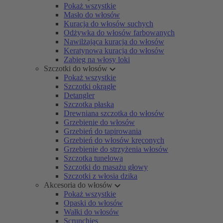
Pokaż wszystkie
Masło do włosów
Kuracja do włosów suchych
Odżywka do włosów farbowanych
Nawilżająca kuracja do włosów
Keratynowa kuracja do włosów
Zabieg na włosy loki
Szczotki do włosów
Pokaż wszystkie
Szczotki okrągłe
Detangler
Szczotka płaska
Drewniana szczotka do włosów
Grzebienie do włosów
Grzebień do tapirowania
Grzebień do włosów kręconych
Grzebienie do strzyżenia włosów
Szczotka tunelowa
Szczotki do masażu głowy
Szczotki z włosia dzika
Akcesoria do włosów
Pokaż wszystkie
Opaski do włosów
Wałki do włosów
Scrunchies