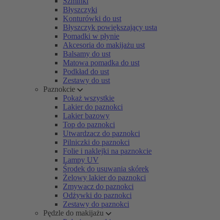
Szminki
Błyszczyki
Konturówki do ust
Błyszczyk powiększający usta
Pomadki w płynie
Akcesoria do makijażu ust
Balsamy do ust
Matowa pomadka do ust
Podkład do ust
Zestawy do ust
Paznokcie
Pokaż wszystkie
Lakier do paznokci
Lakier bazowy
Top do paznokci
Utwardzacz do paznokci
Pilniczki do paznokci
Folie i naklejki na paznokcie
Lampy UV
Środek do usuwania skórek
Żelowy lakier do paznokci
Zmywacz do paznokci
Odżywki do paznokci
Zestawy do paznokci
Pędzle do makijażu