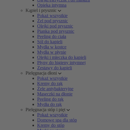
Opieka intymna
Kąpiel i prysznic
Pokaż wszystkie
Żel pod prysznic
Olejki pod prysznic
Pianka pod prysznic
Peeling do ciała
Sól do kąpieli
Mydła w kostce
Mydła w płynie
Olejki i mleczka do kąpieli
Płyny do higieny intymnej
Zestawy do kąpieli
Pielęgnacja dłoni
Pokaż wszystkie
Kremy do rąk
Żele antybakteryjne
Maseczki na dłonie
Peeling do rąk
Mydła do rąk
Pielęgnacja stóp i pięt
Pokaż wszystkie
Domowe spa dla stóp
Kremy do stóp