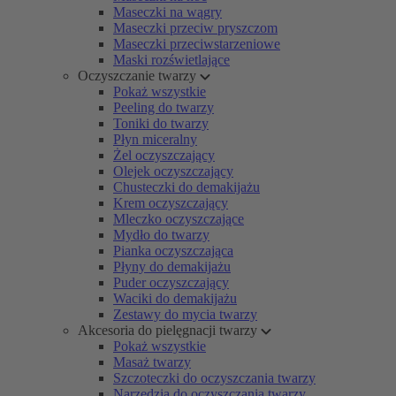
Maseczki na wągry
Maseczki przeciw pryszczom
Maseczki przeciwstarzeniowe
Maski rozświetlające
Oczyszczanie twarzy
Pokaż wszystkie
Peeling do twarzy
Toniki do twarzy
Płyn miceralny
Żel oczyszczający
Olejek oczyszczający
Chusteczki do demakijażu
Krem oczyszczający
Mleczko oczyszczające
Mydło do twarzy
Pianka oczyszczająca
Płyny do demakijażu
Puder oczyszczający
Waciki do demakijażu
Zestawy do mycia twarzy
Akcesoria do pielęgnacji twarzy
Pokaż wszystkie
Masaż twarzy
Szczoteczki do oczyszczania twarzy
Narzędzia do oczyszczania twarzy