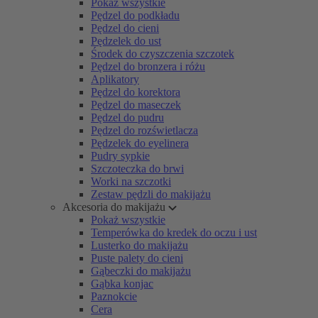
Pokaż wszystkie
Pędzel do podkładu
Pędzel do cieni
Pędzelek do ust
Środek do czyszczenia szczotek
Pędzel do bronzera i różu
Aplikatory
Pędzel do korektora
Pędzel do maseczek
Pędzel do pudru
Pędzel do rozświetlacza
Pędzelek do eyelinera
Pudry sypkie
Szczoteczka do brwi
Worki na szczotki
Zestaw pędzli do makijażu
Akcesoria do makijażu
Pokaż wszystkie
Temperówka do kredek do oczu i ust
Lusterko do makijażu
Puste palety do cieni
Gąbeczki do makijażu
Gąbka konjac
Paznokcie
Cera