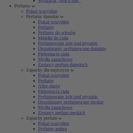
Stylizacja „beach hair”
Perfumy
Pokaż wszystkie
Perfumy damskie
Pokaż wszystkie
Perfumy
Perfumy do włosów
Mgiełki do ciała
Perfumowane żele pod prysznic
Dezodoranty perfumowane damskie
Pielęgnacja ciała
Mydła zapachowe
Zestawy perfum damskich
Zapachy dla mężczyzn
Pokaż wszystkie
Perfumy
After-shave
Pielęgnacja ciała
Perfumowane żele pod prysznic
Dezodoranty perfumowane męskie
Mydła zapachowe
Zestawy perfum męskich
Zapachy perfum
Pokaż wszystkie
Perfumy ambra