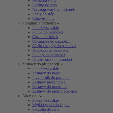
Maski na stopy
Peeling do stóp
Na zrogowaciały naskórek
Spray do stóp
Zdrowe stopy
Pielęgnacja paznokci
Pokaż wszystkie
Pilniki do paznokci
Cążki do skórek
Obcinacze do paznokci
Olejki i sztyfty do paznokci
Nożyczki do paznokci
Lakiery do paznokci
Utwardzacz do paznokci
Zestawy do pielęgnacji
Pokaż wszystkie
Zestawy do kąpieli
Przybornik do paznokci
Zestawy prezentowe
Zestawy do manicure
Zestawy do pielęgnacji ciała
Akcesoria
Pokaż wszystkie
Myjki i gąbki do kąpieli
Szczotki do ciała