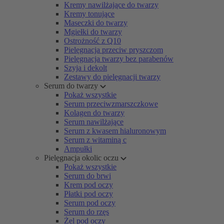
Kremy nawilżające do twarzy
Kremy tonujące
Maseczki do twarzy
Mgiełki do twarzy
Ostrożność z Q10
Pielęgnacja przeciw pryszczom
Pielęgnacja twarzy bez parabenów
Szyja i dekolt
Zestawy do pielęgnacji twarzy
Serum do twarzy
Pokaż wszystkie
Serum przeciwzmarszczkowe
Kolagen do twarzy
Serum nawilżające
Serum z kwasem hialuronowym
Serum z witaminą c
Ampułki
Pielęgnacja okolic oczu
Pokaż wszystkie
Serum do brwi
Krem pod oczy
Płatki pod oczy
Serum pod oczy
Serum do rzęs
Żel pod oczy