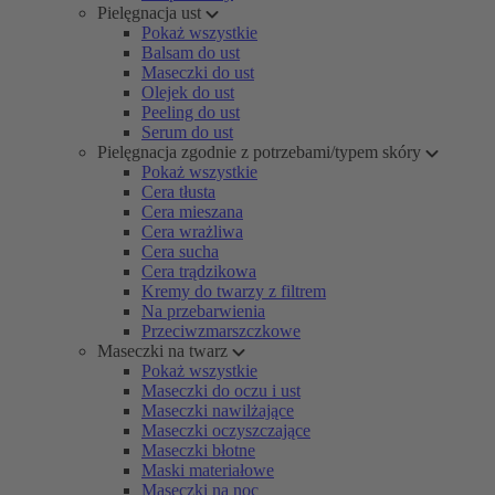
Pielęgnacja ust
Pokaż wszystkie
Balsam do ust
Maseczki do ust
Olejek do ust
Peeling do ust
Serum do ust
Pielęgnacja zgodnie z potrzebami/typem skóry
Pokaż wszystkie
Cera tłusta
Cera mieszana
Cera wrażliwa
Cera sucha
Cera trądzikowa
Kremy do twarzy z filtrem
Na przebarwienia
Przeciwzmarszczkowe
Maseczki na twarz
Pokaż wszystkie
Maseczki do oczu i ust
Maseczki nawilżające
Maseczki oczyszczające
Maseczki błotne
Maski materiałowe
Maseczki na noc