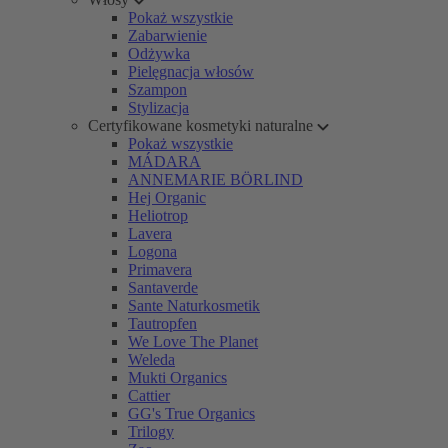
Pokaż wszystkie
Zabarwienie
Odżywka
Pielęgnacja włosów
Szampon
Stylizacja
Certyfikowane kosmetyki naturalne
Pokaż wszystkie
MÁDARA
ANNEMARIE BÖRLIND
Hej Organic
Heliotrop
Lavera
Logona
Primavera
Santaverde
Sante Naturkosmetik
Tautropfen
We Love The Planet
Weleda
Mukti Organics
Cattier
GG's True Organics
Trilogy