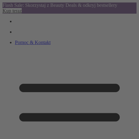
Flash Sale: Skorzystaj z Beauty Deals & odkryj bestsellery
Kup teraz
Pomoc & Kontakt