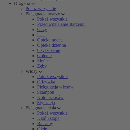
Drogeria
Pokaż wszystkie
Pielęgnacja twarzy
Pokaż wszystkie
Przeciwdziałanie starzeniu
Oczy
Usta
Opieka nocna
Opieka dzienna
Czyszczenie
Golenie
Słońce
Zęby
Włosy
Pokaż wszystkie
Odżywka
Pielęgnacja włosów
Szampon
Kolor włosów
Stylizacja
Pielęgnacja ciała
Pokaż wszystkie
Dłoń i stopa
Balsamy
Oleje