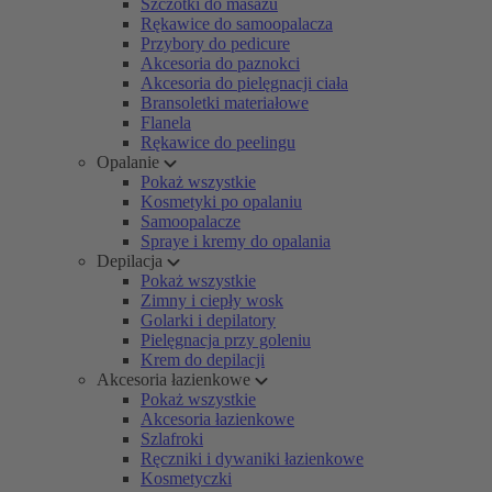
Szczotki do masażu
Rękawice do samoopalacza
Przybory do pedicure
Akcesoria do paznokci
Akcesoria do pielęgnacji ciała
Bransoletki materiałowe
Flanela
Rękawice do peelingu
Opalanie
Pokaż wszystkie
Kosmetyki po opalaniu
Samoopalacze
Spraye i kremy do opalania
Depilacja
Pokaż wszystkie
Zimny i ciepły wosk
Golarki i depilatory
Pielęgnacja przy goleniu
Krem do depilacji
Akcesoria łazienkowe
Pokaż wszystkie
Akcesoria łazienkowe
Szlafroki
Ręczniki i dywaniki łazienkowe
Kosmetyczki