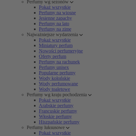
Perfumy wg sezonów
Pokaż wszystkie
Perfumy na wiosnę
Jesienne zapachy
Perfumy na lato
Perfumy na zimę
Najważniejsze wydarzenia
Pokaż wszystkie
Miniatury perfum
Nowości perfumeryjne
Oferty perfum
Perfumy na rachunek
Perfumy unisex
Popularne perfumy
Wody kolońskie
Wody perfumowane
Wody toaletowe
Perfumy wg kraju pochodzenia
Pokaż wszystkie
Arabskie perfumy
Francuskie perfumy
Włoskie perfumy
Hiszpańskie perfumy
Perfumy luksusowe
Pokaż wszystkie