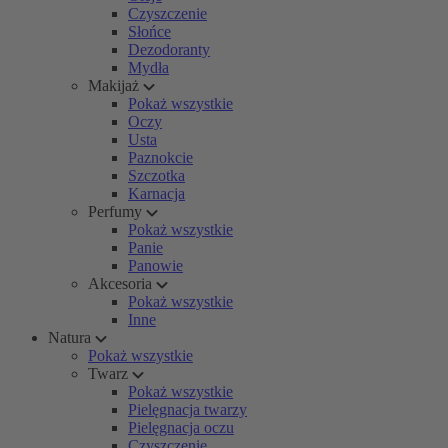
Czyszczenie
Słońce
Dezodoranty
Mydła
Makijaż
Pokaż wszystkie
Oczy
Usta
Paznokcie
Szczotka
Karnacja
Perfumy
Pokaż wszystkie
Panie
Panowie
Akcesoria
Pokaż wszystkie
Inne
Natura
Pokaż wszystkie
Twarz
Pokaż wszystkie
Pielęgnacja twarzy
Pielęgnacja oczu
Czyszczenie