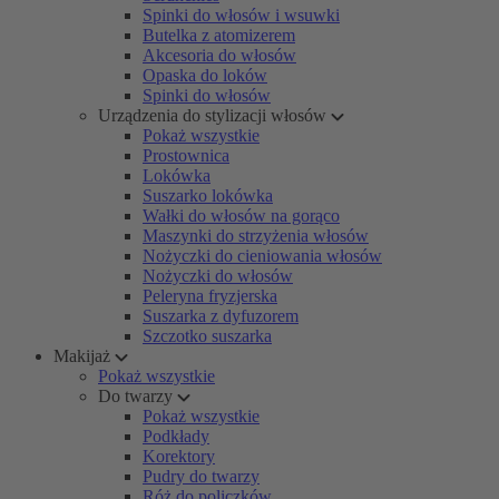
Spinki do włosów i wsuwki
Butelka z atomizerem
Akcesoria do włosów
Opaska do loków
Spinki do włosów
Urządzenia do stylizacji włosów
Pokaż wszystkie
Prostownica
Lokówka
Suszarko lokówka
Wałki do włosów na gorąco
Maszynki do strzyżenia włosów
Nożyczki do cieniowania włosów
Nożyczki do włosów
Peleryna fryzjerska
Suszarka z dyfuzorem
Szczotko suszarka
Makijaż
Pokaż wszystkie
Do twarzy
Pokaż wszystkie
Podkłady
Korektory
Pudry do twarzy
Róż do policzków