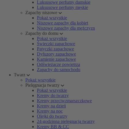
Luksusowe perfumy damskie
Luksusowe perfumy męskie
Zapachy niszowe
Pokaż wszystkie
Niszowe zapachy dla kobiet
Niszowe zapachy dla mężczyzn
Zapachy do domu
Pokaż wszystkie
Świeczki zapachowe
Patyczki zapachowe
Dyfuzory zapachowe
Kamienie zapachowe
Odświeżacze powietrza
Zapachy do samochodu
Twarz
Pokaż wszystkie
Pielęgnacja twarzy
Pokaż wszystkie
Kremy do twarzy
Kremy przeciwzmarszczkowe
Kremy na dzień
Kremy na noc
Olejki do twarzy
24-godzinna pielęgnacja twarzy
Kremy BB & CC