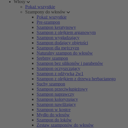
Włosy
Pokaż wszystkie
Szampony do włosów
Pokaż wszystkie
Pre-szampon
Szampon keratynowy
Szampon z olejkiem arganowym
Szampon wygładzający
Szampon dodający objętości
Szampon dla mężczyzn
Naturalny szampon do włosów
Srebrny szampon
Szampon bez silikonów i parabenów
Szampon oczyszczający
Szampon z odżywką 2w1
Szampon z olejkiem z drzewa herbacianego
Suchy szampon
Szampon przeciwłupieżowy
Szampon naprawczy
Szampon koloryzujący
Szampon nawilżający
Szampon w kostce
Mydło do włosów
Szampon do loków
Zestaw szamponów do włosów