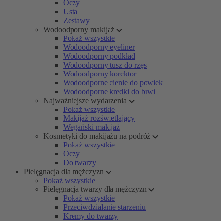
Oczy
Usta
Zestawy
Wodoodporny makijaż
Pokaż wszystkie
Wodoodporny eyeliner
Wodoodporny podkład
Wodoodporny tusz do rzęs
Wodoodporny korektor
Wodoodporne cienie do powiek
Wodoodporne kredki do brwi
Najważniejsze wydarzenia
Pokaż wszystkie
Makijaż rozświetlający
Wegański makijaż
Kosmetyki do makijażu na podróż
Pokaż wszystkie
Oczy
Do twarzy
Pielęgnacja dla mężczyzn
Pokaż wszystkie
Pielęgnacja twarzy dla mężczyzn
Pokaż wszystkie
Przeciwdziałanie starzeniu
Kremy do twarzy