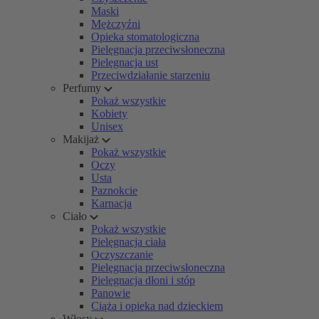
Maski
Mężczyźni
Opieka stomatologiczna
Pielęgnacja przeciwsłoneczna
Pielęgnacja ust
Przeciwdziałanie starzeniu
Perfumy
Pokaż wszystkie
Kobiety
Unisex
Makijaż
Pokaż wszystkie
Oczy
Usta
Paznokcie
Karnacja
Ciało
Pokaż wszystkie
Pielęgnacja ciała
Oczyszczanie
Pielęgnacja przeciwsłoneczna
Pielęgnacja dłoni i stóp
Panowie
Ciąża i opieka nad dzieckiem
Włosy