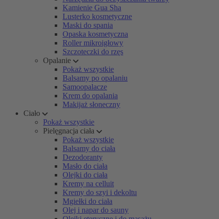
Kamienie Gua Sha
Lusterko kosmetyczne
Maski do spania
Opaska kosmetyczna
Roller mikroigłowy
Szczoteczki do rzęs
Opalanie
Pokaż wszystkie
Balsamy po opalaniu
Samoopalacze
Krem do opalania
Makijaż słoneczny
Ciało
Pokaż wszystkie
Pielęgnacja ciała
Pokaż wszystkie
Balsamy do ciała
Dezodoranty
Masło do ciała
Olejki do ciała
Kremy na celluit
Kremy do szyi i dekoltu
Mgiełki do ciała
Olej i napar do sauny
Olejki eteryczne i do masażu