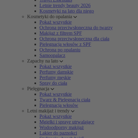
Letnie trendy beauty 2026
Kosmetyki na lato dla niego
Kosmetyki do opalania
Pokaż wszystkie
Ochrona przeciwsłoneczna do twarzy
Makijaż z filtrem SPF
Ochrona przeciwsłoneczna dla ciała
Pielęgnacja włosów z SPF
Ochrona po opalaniu
Samoopalacz
Zapachy na lato
Pokaż wszystkie
Perfumy damskie
Perfumy męskie
Spray do ciała
Pielęgnacja
Pokaż wszystkie
Twarz & Pielęgnacja ciała
Pielęgnacja włosów
Letni makijaż i trendy
Pokaż wszystkie
Mgiełki i spraye utrwalające
Wodoodporny makijaż
Lakier do paznokci