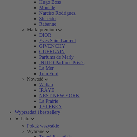
Hugo Boss
Montale
Narciso Rodriguez
Shiseido
Rabanne
Marki premium
DIOR
Yves Saint Laurent
GIVENCHY
GUERLAIN
Parfums de Marly
INITIO Parfums Privés
La Mer
Tom Ford
Nowość
Widian
IRÄYE
NEST NEW YORK
La Prairie
TYPEBEA
Wyprzedaż i bestsellery
☀️ Lato
Pokaż wszystkie
Wybrane
Travel Essentials