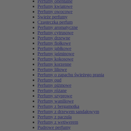
Perfumy orientalne
Perfumy kwiatowe
Perfumy owocowe
Świeże perfumy
Cząsteczka perfum
Perfumy aromatyczne
Perfumy cytrusowe
Perfumy drzewne
Perfumy fiołkowe
Perfumy jabłkowe
Perfumy jaśminowe
Perfumy kokosowe
Perfumy korzenne
Perfumy liliowe
Perfumy o zapachu świeżego prania
Perfumy oud
Perfumy piżmowe
Perfumy różane
Perfumy szyprowe
Perfumy waniliowe
Perfumy z bergamotką
Perfumy z drzewem sandałowym
Perfumy z paczulą
Perfumy z wetiwerem
Pudrowe perfumy