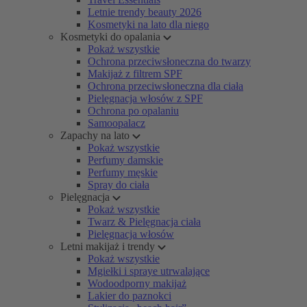
Letnie trendy beauty 2026
Kosmetyki na lato dla niego
Kosmetyki do opalania
Pokaż wszystkie
Ochrona przeciwsłoneczna do twarzy
Makijaż z filtrem SPF
Ochrona przeciwsłoneczna dla ciała
Pielęgnacja włosów z SPF
Ochrona po opalaniu
Samoopalacz
Zapachy na lato
Pokaż wszystkie
Perfumy damskie
Perfumy męskie
Spray do ciała
Pielęgnacja
Pokaż wszystkie
Twarz & Pielęgnacja ciała
Pielęgnacja włosów
Letni makijaż i trendy
Pokaż wszystkie
Mgiełki i spraye utrwalające
Wodoodporny makijaż
Lakier do paznokci