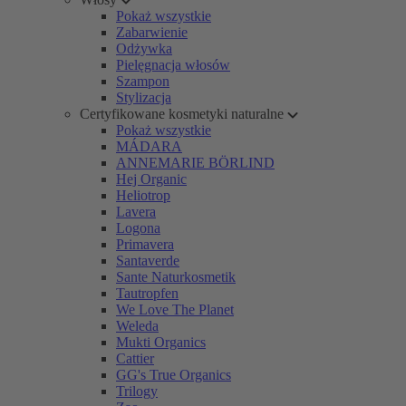
Pokaż wszystkie
Zabarwienie
Odżywka
Pielęgnacja włosów
Szampon
Stylizacja
Certyfikowane kosmetyki naturalne
Pokaż wszystkie
MÁDARA
ANNEMARIE BÖRLIND
Hej Organic
Heliotrop
Lavera
Logona
Primavera
Santaverde
Sante Naturkosmetik
Tautropfen
We Love The Planet
Weleda
Mukti Organics
Cattier
GG's True Organics
Trilogy