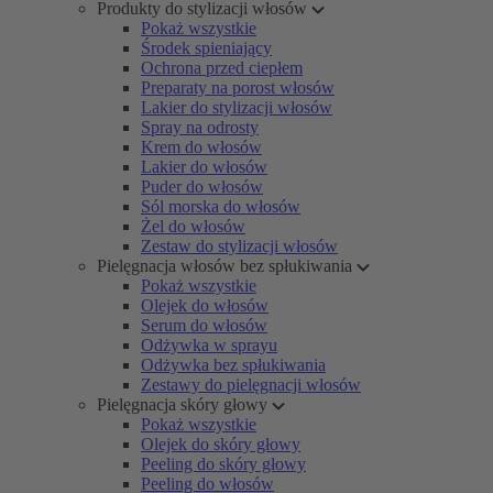
Produkty do stylizacji włosów
Pokaż wszystkie
Środek spieniający
Ochrona przed ciepłem
Preparaty na porost włosów
Lakier do stylizacji włosów
Spray na odrosty
Krem do włosów
Lakier do włosów
Puder do włosów
Sól morska do włosów
Żel do włosów
Zestaw do stylizacji włosów
Pielęgnacja włosów bez spłukiwania
Pokaż wszystkie
Olejek do włosów
Serum do włosów
Odżywka w sprayu
Odżywka bez spłukiwania
Zestawy do pielęgnacji włosów
Pielęgnacja skóry głowy
Pokaż wszystkie
Olejek do skóry głowy
Peeling do skóry głowy
Peeling do włosów