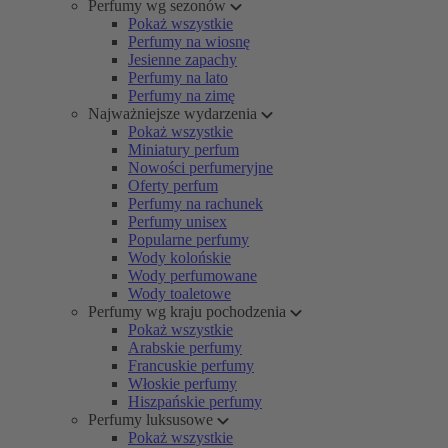
Perfumy wg sezonów
Pokaż wszystkie
Perfumy na wiosnę
Jesienne zapachy
Perfumy na lato
Perfumy na zimę
Najważniejsze wydarzenia
Pokaż wszystkie
Miniatury perfum
Nowości perfumeryjne
Oferty perfum
Perfumy na rachunek
Perfumy unisex
Popularne perfumy
Wody kolońskie
Wody perfumowane
Wody toaletowe
Perfumy wg kraju pochodzenia
Pokaż wszystkie
Arabskie perfumy
Francuskie perfumy
Włoskie perfumy
Hiszpańskie perfumy
Perfumy luksusowe
Pokaż wszystkie