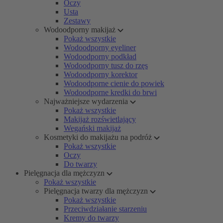
Oczy
Usta
Zestawy
Wodoodporny makijaż
Pokaż wszystkie
Wodoodporny eyeliner
Wodoodporny podkład
Wodoodporny tusz do rzęs
Wodoodporny korektor
Wodoodporne cienie do powiek
Wodoodporne kredki do brwi
Najważniejsze wydarzenia
Pokaż wszystkie
Makijaż rozświetlający
Wegański makijaż
Kosmetyki do makijażu na podróż
Pokaż wszystkie
Oczy
Do twarzy
Pielęgnacja dla mężczyzn
Pokaż wszystkie
Pielęgnacja twarzy dla mężczyzn
Pokaż wszystkie
Przeciwdziałanie starzeniu
Kremy do twarzy