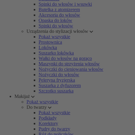
Spinki do włosów i wsuwki
Butelka z atomizerem
Akcesoria do włosów
Opaska do loków
Spinki do włosów
Urządzenia do stylizacji włosów
Pokaż wszystkie
Prostownica
Lokówka
Suszarko lokówka
Wałki do włosów na gorąco
Maszynki do strzyżenia włosów
Nożyczki do cieniowania włosów
Nożyczki do włosów
Peleryna fryzjerska
Suszarka z dyfuzorem
Szczotko suszarka
Makijaż
Pokaż wszystkie
Do twarzy
Pokaż wszystkie
Podkłady
Korektory
Pudry do twarzy
Róż do policzków