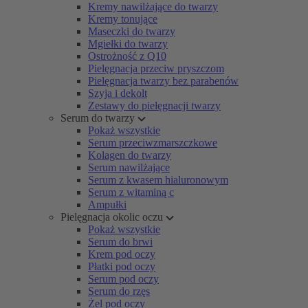
Kremy nawilżające do twarzy
Kremy tonujące
Maseczki do twarzy
Mgiełki do twarzy
Ostrożność z Q10
Pielęgnacja przeciw pryszczom
Pielęgnacja twarzy bez parabenów
Szyja i dekolt
Zestawy do pielęgnacji twarzy
Serum do twarzy
Pokaż wszystkie
Serum przeciwzmarszczkowe
Kolagen do twarzy
Serum nawilżające
Serum z kwasem hialuronowym
Serum z witaminą c
Ampułki
Pielęgnacja okolic oczu
Pokaż wszystkie
Serum do brwi
Krem pod oczy
Płatki pod oczy
Serum pod oczy
Serum do rzęs
Żel pod oczy