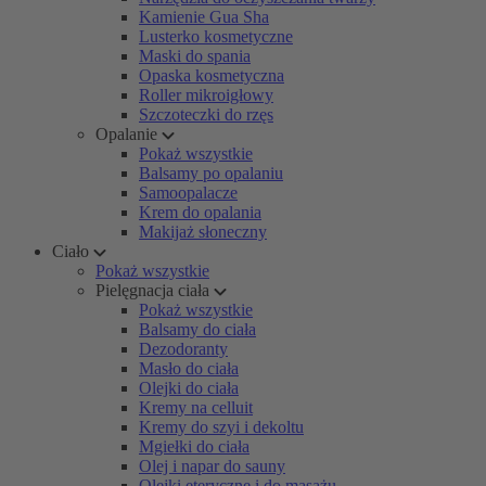
Kamienie Gua Sha
Lusterko kosmetyczne
Maski do spania
Opaska kosmetyczna
Roller mikroigłowy
Szczoteczki do rzęs
Opalanie
Pokaż wszystkie
Balsamy po opalaniu
Samoopalacze
Krem do opalania
Makijaż słoneczny
Ciało
Pokaż wszystkie
Pielęgnacja ciała
Pokaż wszystkie
Balsamy do ciała
Dezodoranty
Masło do ciała
Olejki do ciała
Kremy na celluit
Kremy do szyi i dekoltu
Mgiełki do ciała
Olej i napar do sauny
Olejki eteryczne i do masażu