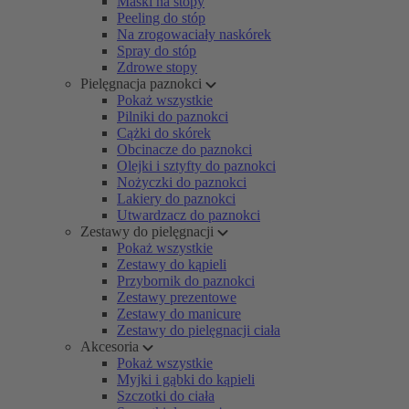
Maski na stopy
Peeling do stóp
Na zrogowaciały naskórek
Spray do stóp
Zdrowe stopy
Pielęgnacja paznokci
Pokaż wszystkie
Pilniki do paznokci
Cążki do skórek
Obcinacze do paznokci
Olejki i sztyfty do paznokci
Nożyczki do paznokci
Lakiery do paznokci
Utwardzacz do paznokci
Zestawy do pielęgnacji
Pokaż wszystkie
Zestawy do kąpieli
Przybornik do paznokci
Zestawy prezentowe
Zestawy do manicure
Zestawy do pielęgnacji ciała
Akcesoria
Pokaż wszystkie
Myjki i gąbki do kąpieli
Szczotki do ciała