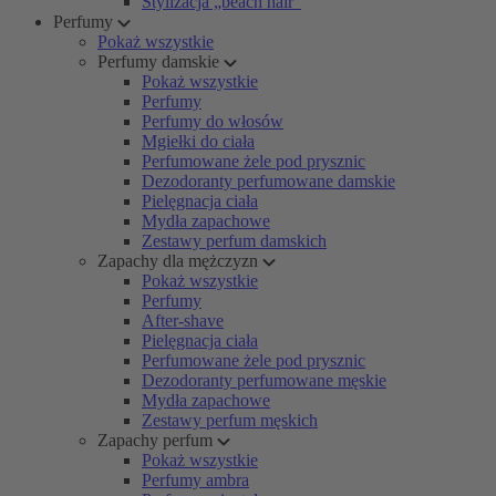
Stylizacja „beach hair”
Perfumy
Pokaż wszystkie
Perfumy damskie
Pokaż wszystkie
Perfumy
Perfumy do włosów
Mgiełki do ciała
Perfumowane żele pod prysznic
Dezodoranty perfumowane damskie
Pielęgnacja ciała
Mydła zapachowe
Zestawy perfum damskich
Zapachy dla mężczyzn
Pokaż wszystkie
Perfumy
After-shave
Pielęgnacja ciała
Perfumowane żele pod prysznic
Dezodoranty perfumowane męskie
Mydła zapachowe
Zestawy perfum męskich
Zapachy perfum
Pokaż wszystkie
Perfumy ambra