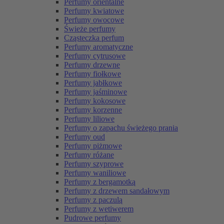
Perfumy orientalne
Perfumy kwiatowe
Perfumy owocowe
Świeże perfumy
Cząsteczka perfum
Perfumy aromatyczne
Perfumy cytrusowe
Perfumy drzewne
Perfumy fiołkowe
Perfumy jabłkowe
Perfumy jaśminowe
Perfumy kokosowe
Perfumy korzenne
Perfumy liliowe
Perfumy o zapachu świeżego prania
Perfumy oud
Perfumy piżmowe
Perfumy różane
Perfumy szyprowe
Perfumy waniliowe
Perfumy z bergamotką
Perfumy z drzewem sandałowym
Perfumy z paczulą
Perfumy z wetiwerem
Pudrowe perfumy