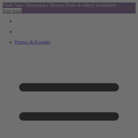
Flash Sale: Skorzystaj z Beauty Deals & odkryj bestsellery
Kup teraz
Pomoc & Kontakt