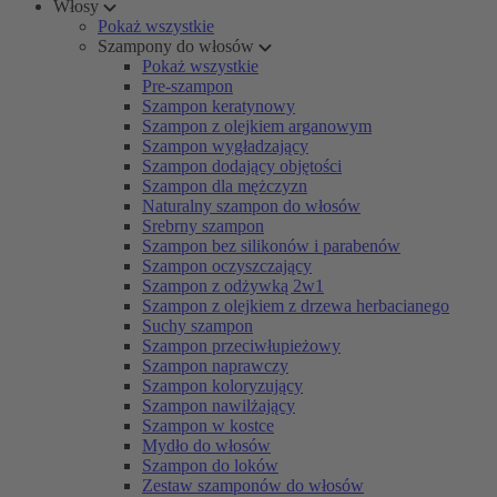
Włosy
Pokaż wszystkie
Szampony do włosów
Pokaż wszystkie
Pre-szampon
Szampon keratynowy
Szampon z olejkiem arganowym
Szampon wygładzający
Szampon dodający objętości
Szampon dla mężczyzn
Naturalny szampon do włosów
Srebrny szampon
Szampon bez silikonów i parabenów
Szampon oczyszczający
Szampon z odżywką 2w1
Szampon z olejkiem z drzewa herbacianego
Suchy szampon
Szampon przeciwłupieżowy
Szampon naprawczy
Szampon koloryzujący
Szampon nawilżający
Szampon w kostce
Mydło do włosów
Szampon do loków
Zestaw szamponów do włosów