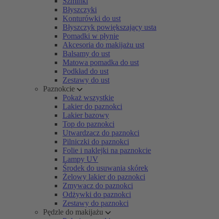
Szminki
Błyszczyki
Konturówki do ust
Błyszczyk powiększający usta
Pomadki w płynie
Akcesoria do makijażu ust
Balsamy do ust
Matowa pomadka do ust
Podkład do ust
Zestawy do ust
Paznokcie
Pokaż wszystkie
Lakier do paznokci
Lakier bazowy
Top do paznokci
Utwardzacz do paznokci
Pilniczki do paznokci
Folie i naklejki na paznokcie
Lampy UV
Środek do usuwania skórek
Żelowy lakier do paznokci
Zmywacz do paznokci
Odżywki do paznokci
Zestawy do paznokci
Pędzle do makijażu