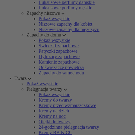
Luksusowe perfumy damskie
Luksusowe perfumy męskie
Zapachy niszowe
Pokaż wszystkie
Niszowe zapachy dla kobiet
Niszowe zapachy dla mężczyzn
Zapachy do domu
Pokaż wszystkie
Świeczki zapachowe
Patyczki zapachowe
Dyfuzory zapachowe
Kamienie zapachowe
Odświeżacze powietrza
Zapachy do samochodu
Twarz
Pokaż wszystkie
Pielęgnacja twarzy
Pokaż wszystkie
Kremy do twarzy
Kremy przeciwzmarszczkowe
Kremy na dzień
Kremy na noc
Olejki do twarzy
24-godzinna pielęgnacja twarzy
Kremy BB & CC