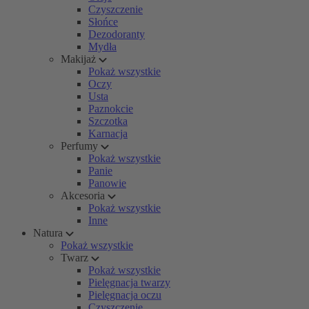
Czyszczenie
Słońce
Dezodoranty
Mydła
Makijaż
Pokaż wszystkie
Oczy
Usta
Paznokcie
Szczotka
Karnacja
Perfumy
Pokaż wszystkie
Panie
Panowie
Akcesoria
Pokaż wszystkie
Inne
Natura
Pokaż wszystkie
Twarz
Pokaż wszystkie
Pielęgnacja twarzy
Pielęgnacja oczu
Czyszczenie