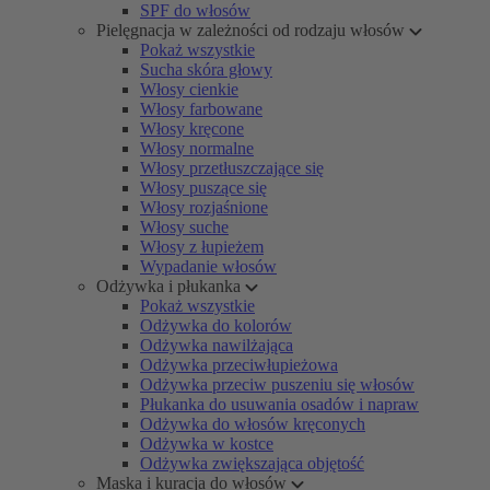
SPF do włosów
Pielęgnacja w zależności od rodzaju włosów
Pokaż wszystkie
Sucha skóra głowy
Włosy cienkie
Włosy farbowane
Włosy kręcone
Włosy normalne
Włosy przetłuszczające się
Włosy puszące się
Włosy rozjaśnione
Włosy suche
Włosy z łupieżem
Wypadanie włosów
Odżywka i płukanka
Pokaż wszystkie
Odżywka do kolorów
Odżywka nawilżająca
Odżywka przeciwłupieżowa
Odżywka przeciw puszeniu się włosów
Płukanka do usuwania osadów i napraw
Odżywka do włosów kręconych
Odżywka w kostce
Odżywka zwiększająca objętość
Maska i kuracja do włosów