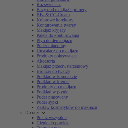
Rozświetlacz
Bazy pod makijaż i primery
BB- & CC-Cream
Kolorowe korektory
Konturowanie twarzy
Makijaż kryjący
Paleta do konturowania
Płyn do demakijażu
Puder mineralny
Utrwalacz do makijażu
Produkty pokrywające
Akcesoria
Makijaż przeciwstarzeniowy
Bronzer do twarzy
Podkład w kompakcie
Podkład w kremie
Produkty do makijażu
Podkład w płynie
Puder prasowany
Puder sypki
Zestaw kosmetyków do makijażu
Do oczu
Pokaż wszystkie
Cienie do powiek
Tusze do rzęs