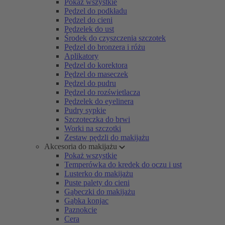
Pokaż wszystkie
Pędzel do podkładu
Pędzel do cieni
Pędzelek do ust
Środek do czyszczenia szczotek
Pędzel do bronzera i różu
Aplikatory
Pędzel do korektora
Pędzel do maseczek
Pędzel do pudru
Pędzel do rozświetlacza
Pędzelek do eyelinera
Pudry sypkie
Szczoteczka do brwi
Worki na szczotki
Zestaw pędzli do makijażu
Akcesoria do makijażu
Pokaż wszystkie
Temperówka do kredek do oczu i ust
Lusterko do makijażu
Puste palety do cieni
Gąbeczki do makijażu
Gąbka konjac
Paznokcie
Cera