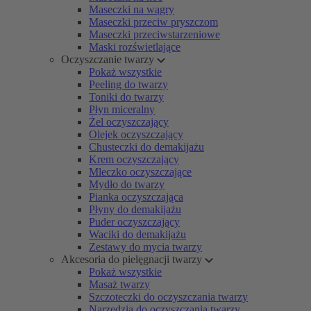
Maseczki na wągry
Maseczki przeciw pryszczom
Maseczki przeciwstarzeniowe
Maski rozświetlające
Oczyszczanie twarzy
Pokaż wszystkie
Peeling do twarzy
Toniki do twarzy
Płyn miceralny
Żel oczyszczający
Olejek oczyszczający
Chusteczki do demakijażu
Krem oczyszczający
Mleczko oczyszczające
Mydło do twarzy
Pianka oczyszczająca
Płyny do demakijażu
Puder oczyszczający
Waciki do demakijażu
Zestawy do mycia twarzy
Akcesoria do pielęgnacji twarzy
Pokaż wszystkie
Masaż twarzy
Szczoteczki do oczyszczania twarzy
Narzędzia do oczyszczania twarzy