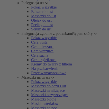
Pielęgnacja ust
Pokaż wszystkie
Balsam do ust
Maseczki do ust
Olejek do ust
Peeling do ust
Serum do ust
Pielęgnacja zgodnie z potrzebami/typem skóry
Pokaż wszystkie
Cera tłusta
Cera mieszana
Cera wrażliwa
Cera sucha
Cera trądzikowa
Kremy do twarzy z filtrem
Na przebarwienia
Przeciwzmarszczkowe
Maseczki na twarz
Pokaż wszystkie
Maseczki do oczu i ust
Maseczki nawilżające
Maseczki oczyszczające
Maseczki błotne
Maski materiałowe
Maseczki na noc