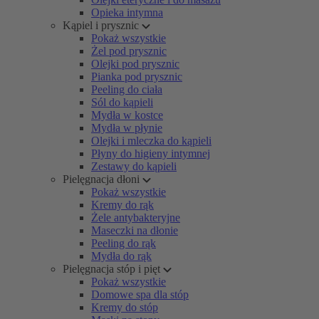
Opieka intymna
Kąpiel i prysznic
Pokaż wszystkie
Żel pod prysznic
Olejki pod prysznic
Pianka pod prysznic
Peeling do ciała
Sól do kąpieli
Mydła w kostce
Mydła w płynie
Olejki i mleczka do kąpieli
Płyny do higieny intymnej
Zestawy do kąpieli
Pielęgnacja dłoni
Pokaż wszystkie
Kremy do rąk
Żele antybakteryjne
Maseczki na dłonie
Peeling do rąk
Mydła do rąk
Pielęgnacja stóp i pięt
Pokaż wszystkie
Domowe spa dla stóp
Kremy do stóp