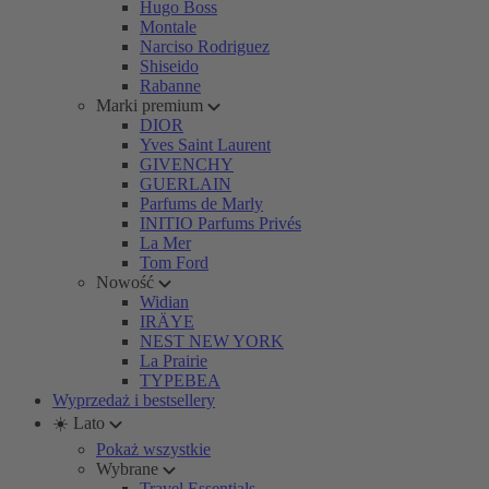
Hugo Boss
Montale
Narciso Rodriguez
Shiseido
Rabanne
Marki premium
DIOR
Yves Saint Laurent
GIVENCHY
GUERLAIN
Parfums de Marly
INITIO Parfums Privés
La Mer
Tom Ford
Nowość
Widian
IRÄYE
NEST NEW YORK
La Prairie
TYPEBEA
Wyprzedaż i bestsellery
☀️ Lato
Pokaż wszystkie
Wybrane
Travel Essentials