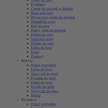
Eyelinery
Cienie do powiek w kremie
Baza pod oczy
Błyszczące cienie do powiek
Demakijaż oczu
Klej do rzęs
Palety cieni do powiek
Primer do rzęs
Sztuczne rzęsy
Zalotki do rzęs
Farba do brwi
Kajal
Zestawy
Brwi
Pokaż wszystkie
Farba do brwi
Tusz i żel do brwi
Pomada do brwi
Puder do brwi
Kredki do brwi
Nożyczki do brwi
Pęseta
Na usta
Pokaż wszystkie