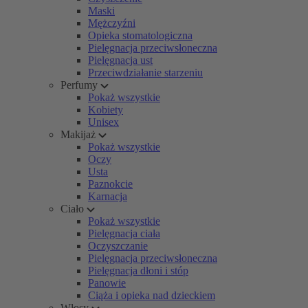
Maski
Mężczyźni
Opieka stomatologiczna
Pielęgnacja przeciwsłoneczna
Pielęgnacja ust
Przeciwdziałanie starzeniu
Perfumy
Pokaż wszystkie
Kobiety
Unisex
Makijaż
Pokaż wszystkie
Oczy
Usta
Paznokcie
Karnacja
Ciało
Pokaż wszystkie
Pielęgnacja ciała
Oczyszczanie
Pielęgnacja przeciwsłoneczna
Pielęgnacja dłoni i stóp
Panowie
Ciąża i opieka nad dzieckiem
Włosy