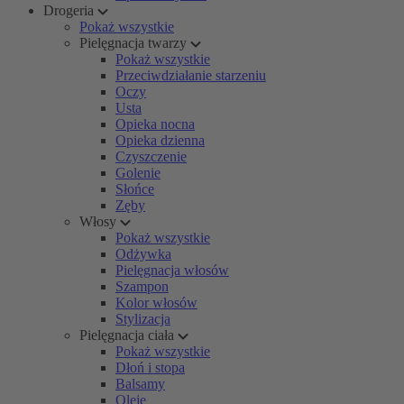
Drogeria
Pokaż wszystkie
Pielęgnacja twarzy
Pokaż wszystkie
Przeciwdziałanie starzeniu
Oczy
Usta
Opieka nocna
Opieka dzienna
Czyszczenie
Golenie
Słońce
Zęby
Włosy
Pokaż wszystkie
Odżywka
Pielęgnacja włosów
Szampon
Kolor włosów
Stylizacja
Pielęgnacja ciała
Pokaż wszystkie
Dłoń i stopa
Balsamy
Oleje