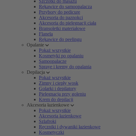
Szczotki do masażu
Rękawice do samoopalacza
Przybory do pedicure
Akcesoria do paznokci
Akcesoria do pielęgnacji ciała
Bransoletki materiałowe
Flanela
Rękawice do peelingu
Opalanie
Pokaż wszystkie
Kosmetyki po opalaniu
Samoopalacze
Spraye i kremy do opalania
Depilacja
Pokaż wszystkie
Zimny i ciepły wosk
Golarki i depilatory
Pielęgnacja przy goleniu
Krem do depilacji
Akcesoria łazienkowe
Pokaż wszystkie
Akcesoria łazienkowe
Szlafroki
Ręczniki i dywaniki łazienkowe
Kosmetyczki