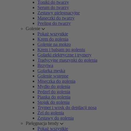
Toniki do twarzy
Serum do twarzy
Zestawy pielęgnacyjne
Maseczki do twarzy
Peeling do twarzy
Golenie
Pokaż wszystkie
Krem do golenia
Golenie na mokro
Krem i balsam po goleniu
Golarki elektryczne i trymery
Tradycyjne maszynki do golenia
Brzytwa
Golarka męska
Golenie wstępne
Miseczka do golenia
Mydło do golenia
Pędzel do golenia
Pianka do golenia
Stojak do golenia
Trymer i wosk do depilacji nosa
Żel do golenia
Zestawy do golenia
Pielęgnacja brody
Pokaż wszystkie