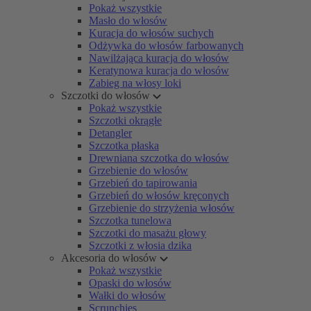
Pokaż wszystkie
Masło do włosów
Kuracja do włosów suchych
Odżywka do włosów farbowanych
Nawilżająca kuracja do włosów
Keratynowa kuracja do włosów
Zabieg na włosy loki
Szczotki do włosów
Pokaż wszystkie
Szczotki okrągłe
Detangler
Szczotka płaska
Drewniana szczotka do włosów
Grzebienie do włosów
Grzebień do tapirowania
Grzebień do włosów kręconych
Grzebienie do strzyżenia włosów
Szczotka tunelowa
Szczotki do masażu głowy
Szczotki z włosia dzika
Akcesoria do włosów
Pokaż wszystkie
Opaski do włosów
Wałki do włosów
Scrunchies