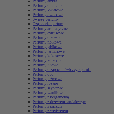
Perfumy ambra
Perfumy orientalne
Perfumy kwiatowe
Perfumy owocowe
Świeże perfumy
Cząsteczka perfum
Perfumy aromatyczne
Perfumy cytrusowe
Perfumy drzewne
Perfumy fiołkowe
Perfumy jabłkowe
Perfumy jaśminowe
Perfumy kokosowe
Perfumy korzenne
Perfumy liliowe
Perfumy o zapachu świeżego prania
Perfumy oud
Perfumy piżmowe
Perfumy różane
Perfumy szyprowe
Perfumy waniliowe
Perfumy z bergamotką
Perfumy z drzewem sandałowym
Perfumy z paczulą
Perfumy z wetiwerem