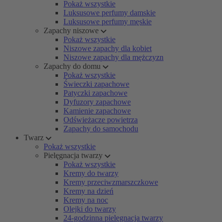
Pokaż wszystkie
Luksusowe perfumy damskie
Luksusowe perfumy męskie
Zapachy niszowe
Pokaż wszystkie
Niszowe zapachy dla kobiet
Niszowe zapachy dla mężczyzn
Zapachy do domu
Pokaż wszystkie
Świeczki zapachowe
Patyczki zapachowe
Dyfuzory zapachowe
Kamienie zapachowe
Odświeżacze powietrza
Zapachy do samochodu
Twarz
Pokaż wszystkie
Pielęgnacja twarzy
Pokaż wszystkie
Kremy do twarzy
Kremy przeciwzmarszczkowe
Kremy na dzień
Kremy na noc
Olejki do twarzy
24-godzinna pielęgnacja twarzy