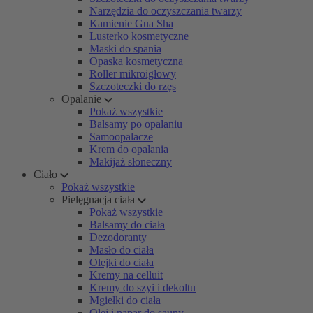
Narzędzia do oczyszczania twarzy
Kamienie Gua Sha
Lusterko kosmetyczne
Maski do spania
Opaska kosmetyczna
Roller mikroigłowy
Szczoteczki do rzęs
Opalanie
Pokaż wszystkie
Balsamy po opalaniu
Samoopalacze
Krem do opalania
Makijaż słoneczny
Ciało
Pokaż wszystkie
Pielęgnacja ciała
Pokaż wszystkie
Balsamy do ciała
Dezodoranty
Masło do ciała
Olejki do ciała
Kremy na celluit
Kremy do szyi i dekoltu
Mgiełki do ciała
Olej i napar do sauny