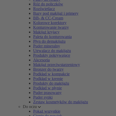
Róż do policzków
Rozświetlacz
Bazy pod makijaż i primery
BB- & CC-Cream
Kolorowe korektory
Konturowanie twarzy
Makijaż kryjący
Paleta do konturowania
Płyn do demakijażu
Puder mineralny
Utrwalacz do makijażu
Produkty pokrywające
Akcesoria
Makijaż przeciwstarzeniowy
Bronzer do twarzy
Podkład w kompakcie
Podkład w kremie
Produkty do makijażu
Podkład w płynie
Puder prasowany
Puder sypki
Zestaw kosmetyków do makijażu
Do oczu
Pokaż wszystkie
Cienie do powiek