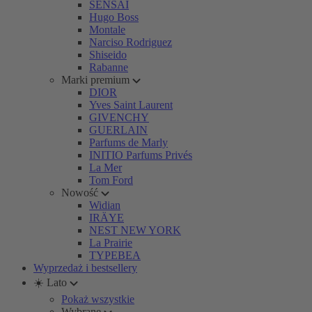
SENSAI
Hugo Boss
Montale
Narciso Rodriguez
Shiseido
Rabanne
Marki premium
DIOR
Yves Saint Laurent
GIVENCHY
GUERLAIN
Parfums de Marly
INITIO Parfums Privés
La Mer
Tom Ford
Nowość
Widian
IRÄYE
NEST NEW YORK
La Prairie
TYPEBEA
Wyprzedaż i bestsellery
☀️ Lato
Pokaż wszystkie
Wybrane