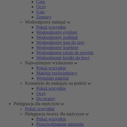
Cera
Oczy
Usta
Zestawy
Wodoodporny makijaż
Pokaż wszystkie
Wodoodporny eyeliner
Wodoodporny podkład
Wodoodporny tusz do rzęs
Wodoodporny korektor
Wodoodporne cienie do powiek
Wodoodporne kredki do brwi
Najważniejsze wydarzenia
Pokaż wszystkie
Makijaż rozświetlający
Wegański makijaż
Kosmetyki do makijażu na podróż
Pokaż wszystkie
Oczy
Do twarzy
Pielęgnacja dla mężczyzn
Pokaż wszystkie
Pielęgnacja twarzy dla mężczyzn
Pokaż wszystkie
Przeciwdziałanie starzeniu