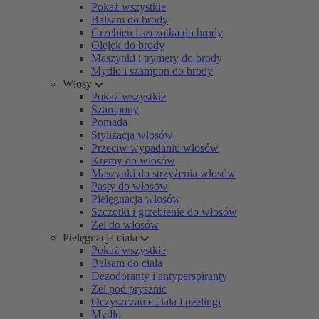
Pokaż wszystkie
Balsam do brody
Grzebień i szczotka do brody
Olejek do brody
Maszynki i trymery do brody
Mydło i szampon do brody
Włosy
Pokaż wszystkie
Szampony
Pomada
Stylizacja włosów
Przeciw wypadaniu włosów
Kremy do włosów
Maszynki do strzyżenia włosów
Pasty do włosów
Pielęgnacja włosów
Szczotki i grzebienie do włosów
Żel do włosów
Pielęgnacja ciała
Pokaż wszystkie
Balsam do ciała
Dezodoranty i antyperspiranty
Żel pod prysznic
Oczyszczanie ciała i peelingi
Mydło