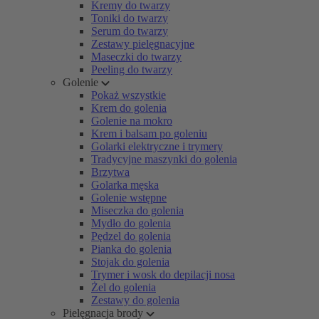
Kremy do twarzy
Toniki do twarzy
Serum do twarzy
Zestawy pielęgnacyjne
Maseczki do twarzy
Peeling do twarzy
Golenie
Pokaż wszystkie
Krem do golenia
Golenie na mokro
Krem i balsam po goleniu
Golarki elektryczne i trymery
Tradycyjne maszynki do golenia
Brzytwa
Golarka męska
Golenie wstępne
Miseczka do golenia
Mydło do golenia
Pędzel do golenia
Pianka do golenia
Stojak do golenia
Trymer i wosk do depilacji nosa
Żel do golenia
Zestawy do golenia
Pielęgnacja brody