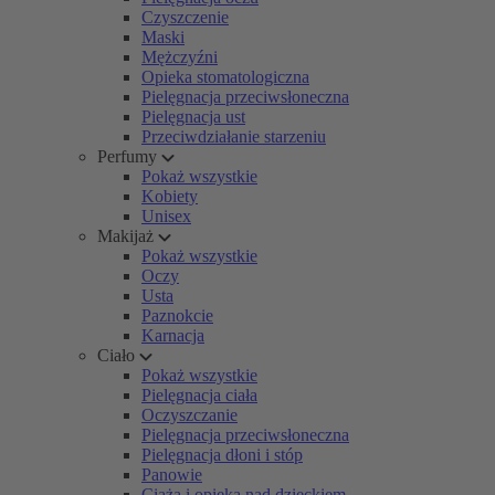
Czyszczenie
Maski
Mężczyźni
Opieka stomatologiczna
Pielęgnacja przeciwsłoneczna
Pielęgnacja ust
Przeciwdziałanie starzeniu
Perfumy
Pokaż wszystkie
Kobiety
Unisex
Makijaż
Pokaż wszystkie
Oczy
Usta
Paznokcie
Karnacja
Ciało
Pokaż wszystkie
Pielęgnacja ciała
Oczyszczanie
Pielęgnacja przeciwsłoneczna
Pielęgnacja dłoni i stóp
Panowie
Ciąża i opieka nad dzieckiem