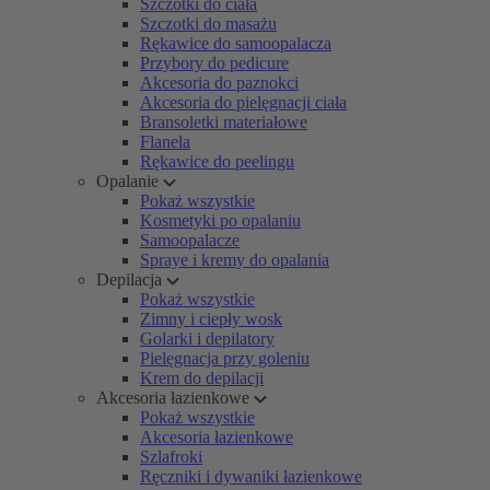
Szczotki do ciała
Szczotki do masażu
Rękawice do samoopalacza
Przybory do pedicure
Akcesoria do paznokci
Akcesoria do pielęgnacji ciała
Bransoletki materiałowe
Flanela
Rękawice do peelingu
Opalanie
Pokaż wszystkie
Kosmetyki po opalaniu
Samoopalacze
Spraye i kremy do opalania
Depilacja
Pokaż wszystkie
Zimny i ciepły wosk
Golarki i depilatory
Pielęgnacja przy goleniu
Krem do depilacji
Akcesoria łazienkowe
Pokaż wszystkie
Akcesoria łazienkowe
Szlafroki
Ręczniki i dywaniki łazienkowe