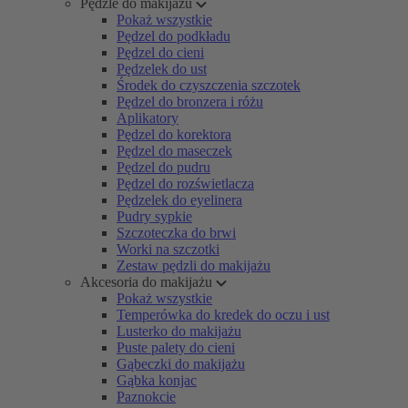
Pędzle do makijażu
Pokaż wszystkie
Pędzel do podkładu
Pędzel do cieni
Pędzelek do ust
Środek do czyszczenia szczotek
Pędzel do bronzera i różu
Aplikatory
Pędzel do korektora
Pędzel do maseczek
Pędzel do pudru
Pędzel do rozświetlacza
Pędzelek do eyelinera
Pudry sypkie
Szczoteczka do brwi
Worki na szczotki
Zestaw pędzli do makijażu
Akcesoria do makijażu
Pokaż wszystkie
Temperówka do kredek do oczu i ust
Lusterko do makijażu
Puste palety do cieni
Gąbeczki do makijażu
Gąbka konjac
Paznokcie