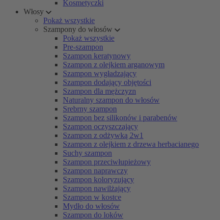
Kosmetyczki
Włosy
Pokaż wszystkie
Szampony do włosów
Pokaż wszystkie
Pre-szampon
Szampon keratynowy
Szampon z olejkiem arganowym
Szampon wygładzający
Szampon dodający objętości
Szampon dla mężczyzn
Naturalny szampon do włosów
Srebrny szampon
Szampon bez silikonów i parabenów
Szampon oczyszczający
Szampon z odżywką 2w1
Szampon z olejkiem z drzewa herbacianego
Suchy szampon
Szampon przeciwłupieżowy
Szampon naprawczy
Szampon koloryzujący
Szampon nawilżający
Szampon w kostce
Mydło do włosów
Szampon do loków