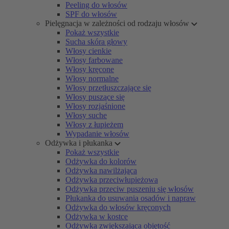
Peeling do włosów
SPF do włosów
Pielęgnacja w zależności od rodzaju włosów
Pokaż wszystkie
Sucha skóra głowy
Włosy cienkie
Włosy farbowane
Włosy kręcone
Włosy normalne
Włosy przetłuszczające się
Włosy puszące się
Włosy rozjaśnione
Włosy suche
Włosy z łupieżem
Wypadanie włosów
Odżywka i płukanka
Pokaż wszystkie
Odżywka do kolorów
Odżywka nawilżająca
Odżywka przeciwłupieżowa
Odżywka przeciw puszeniu się włosów
Płukanka do usuwania osadów i napraw
Odżywka do włosów kręconych
Odżywka w kostce
Odżywka zwiększająca objętość