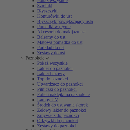
Pokaż wszystkie
Szminki
Błyszczyki
Konturówki do ust
Błyszczyk powiększający usta
Pomadki w płynie
Akcesoria do makijażu ust
Balsamy do ust
Matowa pomadka do ust
Podkład do ust
Zestawy do ust
Paznokcie
Pokaż wszystkie
Lakier do paznokci
Lakier bazowy
Top do paznokci
Utwardzacz do paznokci
Pilniczki do paznokci
Folie i naklejki na paznokcie
Lampy UV
Środek do usuwania skórek
Żelowy lakier do paznokci
Zmywacz do paznokci
Odżywki do paznokci
Zestawy do paznokci