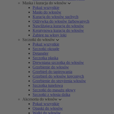
Maska i kuracja do włosów
Pokaż wszystkie
Masło do włosów
Kuracja do włosów suchych
Odżywka do włosów farbowanych
Nawilżająca kuracja do włosów
Keratynowa kuracja do włosów
Zabieg na włosy loki
Szczotki do włosów
Pokaż wszystkie
Szczotki okrągłe
Detangler
Szczotka płaska
Drewniana szczotka do włosów
Grzebienie do włosów
Grzebień do tapirowania
Grzebień do włosów kręconych
Grzebienie do strzyżenia włosów
Szczotka tunelowa
Szczotki do masażu głowy
Szczotki z włosia dzika
Akcesoria do włosów
Pokaż wszystkie
Opaski do włosów
Wałki do włosów