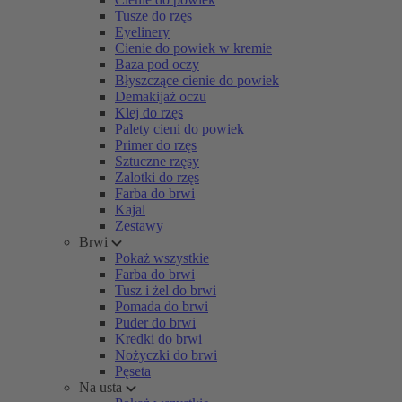
Tusze do rzęs
Eyelinery
Cienie do powiek w kremie
Baza pod oczy
Błyszczące cienie do powiek
Demakijaż oczu
Klej do rzęs
Palety cieni do powiek
Primer do rzęs
Sztuczne rzęsy
Zalotki do rzęs
Farba do brwi
Kajal
Zestawy
Brwi
Pokaż wszystkie
Farba do brwi
Tusz i żel do brwi
Pomada do brwi
Puder do brwi
Kredki do brwi
Nożyczki do brwi
Pęseta
Na usta