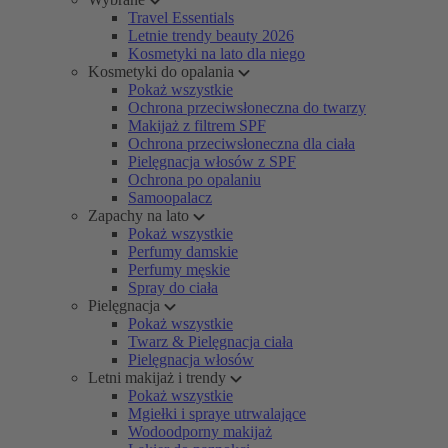
Travel Essentials
Letnie trendy beauty 2026
Kosmetyki na lato dla niego
Kosmetyki do opalania
Pokaż wszystkie
Ochrona przeciwsłoneczna do twarzy
Makijaż z filtrem SPF
Ochrona przeciwsłoneczna dla ciała
Pielęgnacja włosów z SPF
Ochrona po opalaniu
Samoopalacz
Zapachy na lato
Pokaż wszystkie
Perfumy damskie
Perfumy męskie
Spray do ciała
Pielęgnacja
Pokaż wszystkie
Twarz & Pielęgnacja ciała
Pielęgnacja włosów
Letni makijaż i trendy
Pokaż wszystkie
Mgiełki i spraye utrwalające
Wodoodporny makijaż