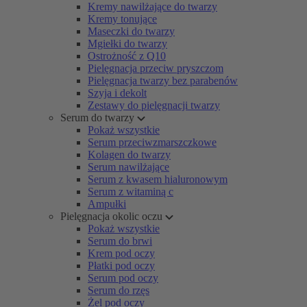
Kremy nawilżające do twarzy
Kremy tonujące
Maseczki do twarzy
Mgiełki do twarzy
Ostrożność z Q10
Pielęgnacja przeciw pryszczom
Pielęgnacja twarzy bez parabenów
Szyja i dekolt
Zestawy do pielęgnacji twarzy
Serum do twarzy
Pokaż wszystkie
Serum przeciwzmarszczkowe
Kolagen do twarzy
Serum nawilżające
Serum z kwasem hialuronowym
Serum z witaminą c
Ampułki
Pielęgnacja okolic oczu
Pokaż wszystkie
Serum do brwi
Krem pod oczy
Płatki pod oczy
Serum pod oczy
Serum do rzęs
Żel pod oczy