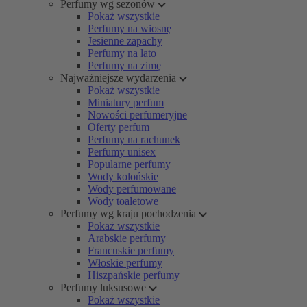
Perfumy wg sezonów
Pokaż wszystkie
Perfumy na wiosnę
Jesienne zapachy
Perfumy na lato
Perfumy na zimę
Najważniejsze wydarzenia
Pokaż wszystkie
Miniatury perfum
Nowości perfumeryjne
Oferty perfum
Perfumy na rachunek
Perfumy unisex
Popularne perfumy
Wody kolońskie
Wody perfumowane
Wody toaletowe
Perfumy wg kraju pochodzenia
Pokaż wszystkie
Arabskie perfumy
Francuskie perfumy
Włoskie perfumy
Hiszpańskie perfumy
Perfumy luksusowe
Pokaż wszystkie