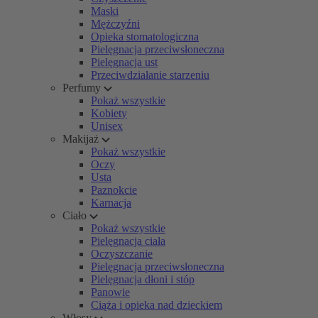
Maski
Mężczyźni
Opieka stomatologiczna
Pielęgnacja przeciwsłoneczna
Pielęgnacja ust
Przeciwdziałanie starzeniu
Perfumy
Pokaż wszystkie
Kobiety
Unisex
Makijaż
Pokaż wszystkie
Oczy
Usta
Paznokcie
Karnacja
Ciało
Pokaż wszystkie
Pielęgnacja ciała
Oczyszczanie
Pielęgnacja przeciwsłoneczna
Pielęgnacja dłoni i stóp
Panowie
Ciąża i opieka nad dzieckiem
Włosy