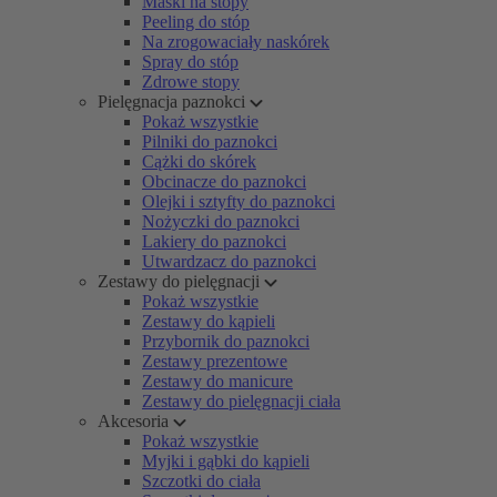
Maski na stopy
Peeling do stóp
Na zrogowaciały naskórek
Spray do stóp
Zdrowe stopy
Pielęgnacja paznokci
Pokaż wszystkie
Pilniki do paznokci
Cążki do skórek
Obcinacze do paznokci
Olejki i sztyfty do paznokci
Nożyczki do paznokci
Lakiery do paznokci
Utwardzacz do paznokci
Zestawy do pielęgnacji
Pokaż wszystkie
Zestawy do kąpieli
Przybornik do paznokci
Zestawy prezentowe
Zestawy do manicure
Zestawy do pielęgnacji ciała
Akcesoria
Pokaż wszystkie
Myjki i gąbki do kąpieli
Szczotki do ciała