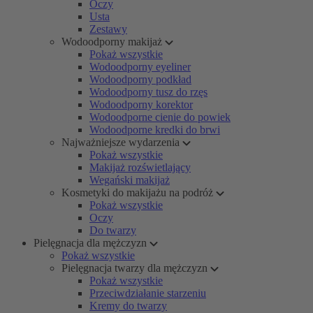
Oczy
Usta
Zestawy
Wodoodporny makijaż
Pokaż wszystkie
Wodoodporny eyeliner
Wodoodporny podkład
Wodoodporny tusz do rzęs
Wodoodporny korektor
Wodoodporne cienie do powiek
Wodoodporne kredki do brwi
Najważniejsze wydarzenia
Pokaż wszystkie
Makijaż rozświetlający
Wegański makijaż
Kosmetyki do makijażu na podróż
Pokaż wszystkie
Oczy
Do twarzy
Pielęgnacja dla mężczyzn
Pokaż wszystkie
Pielęgnacja twarzy dla mężczyzn
Pokaż wszystkie
Przeciwdziałanie starzeniu
Kremy do twarzy