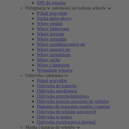
SPF do włosów
Pielęgnacja w zależności od rodzaju włosów
Pokaż wszystkie
Sucha skóra głowy
Włosy cienkie
Włosy farbowane
Włosy kręcone
Włosy normalne
Włosy przetłuszczające się
Włosy puszące się
Włosy rozjaśnione
Włosy suche
Włosy z łupieżem
Wypadanie włosów
Odżywka i płukanka
Pokaż wszystkie
Odżywka do kolorów
Odżywka nawilżająca
Odżywka przeciwłupieżowa
Odżywka przeciw puszeniu się włosów
Płukanka do usuwania osadów i napraw
Odżywka do włosów kręconych
Odżywka w kostce
Odżywka zwiększająca objętość
Maska i kuracja do włosów