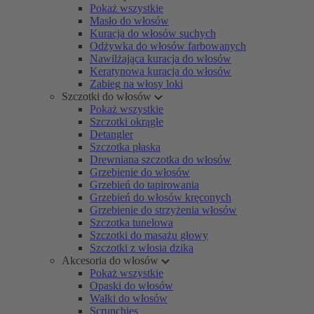
Pokaż wszystkie
Masło do włosów
Kuracja do włosów suchych
Odżywka do włosów farbowanych
Nawilżająca kuracja do włosów
Keratynowa kuracja do włosów
Zabieg na włosy loki
Szczotki do włosów
Pokaż wszystkie
Szczotki okrągłe
Detangler
Szczotka płaska
Drewniana szczotka do włosów
Grzebienie do włosów
Grzebień do tapirowania
Grzebień do włosów kręconych
Grzebienie do strzyżenia włosów
Szczotka tunelowa
Szczotki do masażu głowy
Szczotki z włosia dzika
Akcesoria do włosów
Pokaż wszystkie
Opaski do włosów
Wałki do włosów
Scrunchies