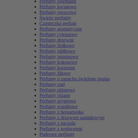
Perfumy orientalne
Perfumy kwiatowe
Perfumy owocowe
Świeże perfumy
Cząsteczka perfum
Perfumy aromatyczne
Perfumy cytrusowe
Perfumy drzewne
Perfumy fiołkowe
Perfumy jabłkowe
Perfumy jaśminowe
Perfumy kokosowe
Perfumy korzenne
Perfumy liliowe
Perfumy o zapachu świeżego prania
Perfumy oud
Perfumy piżmowe
Perfumy różane
Perfumy szyprowe
Perfumy waniliowe
Perfumy z bergamotką
Perfumy z drzewem sandałowym
Perfumy z paczulą
Perfumy z wetiwerem
Pudrowe perfumy