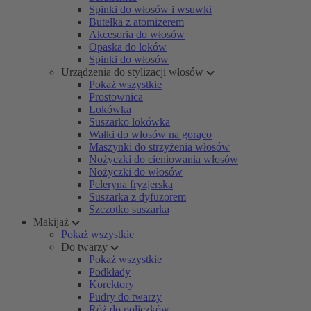
Spinki do włosów i wsuwki
Butelka z atomizerem
Akcesoria do włosów
Opaska do loków
Spinki do włosów
Urządzenia do stylizacji włosów
Pokaż wszystkie
Prostownica
Lokówka
Suszarko lokówka
Wałki do włosów na gorąco
Maszynki do strzyżenia włosów
Nożyczki do cieniowania włosów
Nożyczki do włosów
Peleryna fryzjerska
Suszarka z dyfuzorem
Szczotko suszarka
Makijaż
Pokaż wszystkie
Do twarzy
Pokaż wszystkie
Podkłady
Korektory
Pudry do twarzy
Róż do policzków