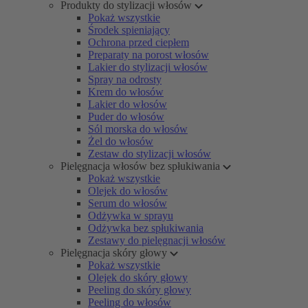
Produkty do stylizacji włosów
Pokaż wszystkie
Środek spieniający
Ochrona przed ciepłem
Preparaty na porost włosów
Lakier do stylizacji włosów
Spray na odrosty
Krem do włosów
Lakier do włosów
Puder do włosów
Sól morska do włosów
Żel do włosów
Zestaw do stylizacji włosów
Pielęgnacja włosów bez spłukiwania
Pokaż wszystkie
Olejek do włosów
Serum do włosów
Odżywka w sprayu
Odżywka bez spłukiwania
Zestawy do pielęgnacji włosów
Pielęgnacja skóry głowy
Pokaż wszystkie
Olejek do skóry głowy
Peeling do skóry głowy
Peeling do włosów