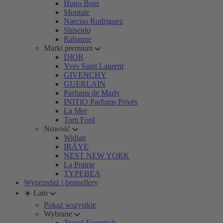
Hugo Boss
Montale
Narciso Rodriguez
Shiseido
Rabanne
Marki premium
DIOR
Yves Saint Laurent
GIVENCHY
GUERLAIN
Parfums de Marly
INITIO Parfums Privés
La Mer
Tom Ford
Nowość
Widian
IRÄYE
NEST NEW YORK
La Prairie
TYPEBEA
Wyprzedaż i bestsellery
☀️ Lato
Pokaż wszystkie
Wybrane
Travel Essentials