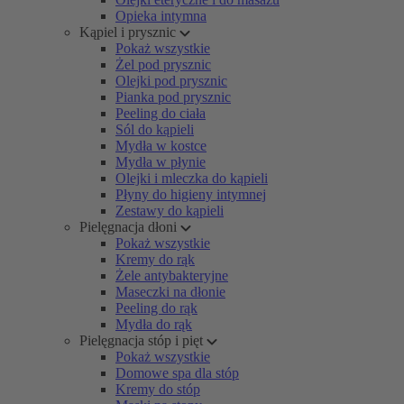
Opieka intymna
Kąpiel i prysznic
Pokaż wszystkie
Żel pod prysznic
Olejki pod prysznic
Pianka pod prysznic
Peeling do ciała
Sól do kąpieli
Mydła w kostce
Mydła w płynie
Olejki i mleczka do kąpieli
Płyny do higieny intymnej
Zestawy do kąpieli
Pielęgnacja dłoni
Pokaż wszystkie
Kremy do rąk
Żele antybakteryjne
Maseczki na dłonie
Peeling do rąk
Mydła do rąk
Pielęgnacja stóp i pięt
Pokaż wszystkie
Domowe spa dla stóp
Kremy do stóp