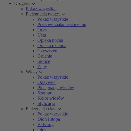
Drogeria
Pokaż wszystkie
Pielęgnacja twarzy
Pokaż wszystkie
Przeciwdziałanie starzeniu
Oczy
Usta
Opieka nocna
Opieka dzienna
Czyszczenie
Golenie
Słońce
Zęby
Włosy
Pokaż wszystkie
Odżywka
Pielęgnacja włosów
Szampon
Kolor włosów
Stylizacja
Pielęgnacja ciała
Pokaż wszystkie
Dłoń i stopa
Balsamy
Oleje