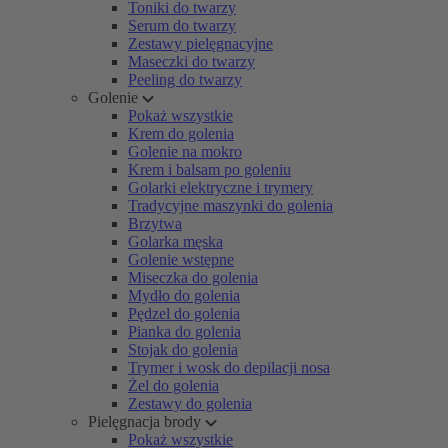
Toniki do twarzy
Serum do twarzy
Zestawy pielęgnacyjne
Maseczki do twarzy
Peeling do twarzy
Golenie
Pokaż wszystkie
Krem do golenia
Golenie na mokro
Krem i balsam po goleniu
Golarki elektryczne i trymery
Tradycyjne maszynki do golenia
Brzytwa
Golarka męska
Golenie wstępne
Miseczka do golenia
Mydło do golenia
Pędzel do golenia
Pianka do golenia
Stojak do golenia
Trymer i wosk do depilacji nosa
Żel do golenia
Zestawy do golenia
Pielęgnacja brody
Pokaż wszystkie