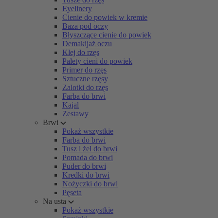
Eyelinery
Cienie do powiek w kremie
Baza pod oczy
Błyszczące cienie do powiek
Demakijaż oczu
Klej do rzęs
Palety cieni do powiek
Primer do rzęs
Sztuczne rzęsy
Zalotki do rzęs
Farba do brwi
Kajal
Zestawy
Brwi
Pokaż wszystkie
Farba do brwi
Tusz i żel do brwi
Pomada do brwi
Puder do brwi
Kredki do brwi
Nożyczki do brwi
Pęseta
Na usta
Pokaż wszystkie