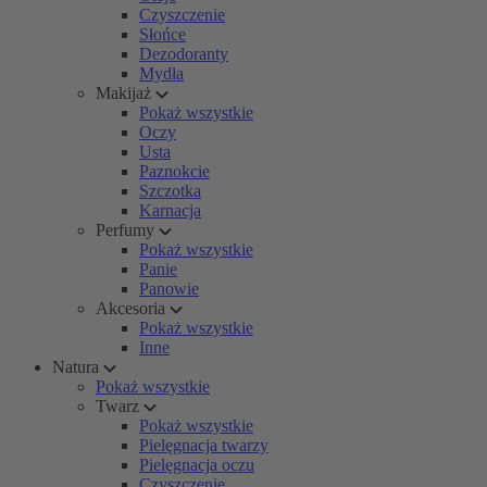
Czyszczenie
Słońce
Dezodoranty
Mydła
Makijaż
Pokaż wszystkie
Oczy
Usta
Paznokcie
Szczotka
Karnacja
Perfumy
Pokaż wszystkie
Panie
Panowie
Akcesoria
Pokaż wszystkie
Inne
Natura
Pokaż wszystkie
Twarz
Pokaż wszystkie
Pielęgnacja twarzy
Pielęgnacja oczu
Czyszczenie