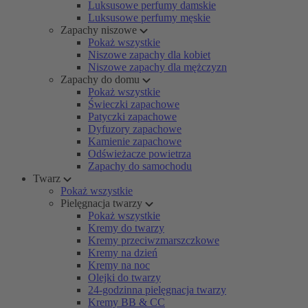
Luksusowe perfumy damskie
Luksusowe perfumy męskie
Zapachy niszowe
Pokaż wszystkie
Niszowe zapachy dla kobiet
Niszowe zapachy dla mężczyzn
Zapachy do domu
Pokaż wszystkie
Świeczki zapachowe
Patyczki zapachowe
Dyfuzory zapachowe
Kamienie zapachowe
Odświeżacze powietrza
Zapachy do samochodu
Twarz
Pokaż wszystkie
Pielęgnacja twarzy
Pokaż wszystkie
Kremy do twarzy
Kremy przeciwzmarszczkowe
Kremy na dzień
Kremy na noc
Olejki do twarzy
24-godzinna pielęgnacja twarzy
Kremy BB & CC