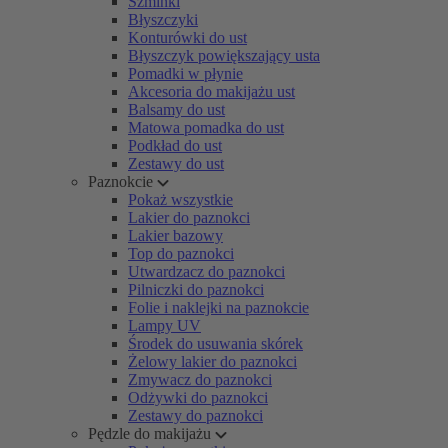
Szminki
Błyszczyki
Konturówki do ust
Błyszczyk powiększający usta
Pomadki w płynie
Akcesoria do makijażu ust
Balsamy do ust
Matowa pomadka do ust
Podkład do ust
Zestawy do ust
Paznokcie
Pokaż wszystkie
Lakier do paznokci
Lakier bazowy
Top do paznokci
Utwardzacz do paznokci
Pilniczki do paznokci
Folie i naklejki na paznokcie
Lampy UV
Środek do usuwania skórek
Żelowy lakier do paznokci
Zmywacz do paznokci
Odżywki do paznokci
Zestawy do paznokci
Pędzle do makijażu