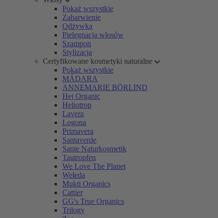
Pokaż wszystkie
Zabarwienie
Odżywka
Pielęgnacja włosów
Szampon
Stylizacja
Certyfikowane kosmetyki naturalne
Pokaż wszystkie
MÁDARA
ANNEMARIE BÖRLIND
Hej Organic
Heliotrop
Lavera
Logona
Primavera
Santaverde
Sante Naturkosmetik
Tautropfen
We Love The Planet
Weleda
Mukti Organics
Cattier
GG's True Organics
Trilogy