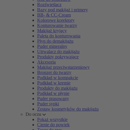
Rozświetlacz
Bazy pod makijaż i primery
BB- & CC-Cream
Kolorowe korektory
Konturowanie twarzy
Makijaż kryjący
Paleta do konturowania
Płyn do demakijażu
Puder mineralny
Utrwalacz do makijażu
Produkty pokrywające
Akcesoria
Makijaż przeciwstarzeniowy
Bronzer do twarzy
Podkład w kompakcie
Podkład w kremie
Produkty do makijażu
Podkład w płynie
Puder prasowany
Puder sypki
Zestaw kosmetyków do makijażu
Do oczu
Pokaż wszystkie
Cienie do powiek
Tusze do rzęs