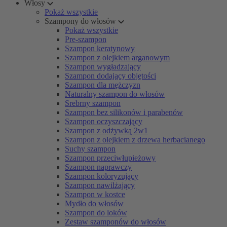
Włosy
Pokaż wszystkie
Szampony do włosów
Pokaż wszystkie
Pre-szampon
Szampon keratynowy
Szampon z olejkiem arganowym
Szampon wygładzający
Szampon dodający objętości
Szampon dla mężczyzn
Naturalny szampon do włosów
Srebrny szampon
Szampon bez silikonów i parabenów
Szampon oczyszczający
Szampon z odżywką 2w1
Szampon z olejkiem z drzewa herbacianego
Suchy szampon
Szampon przeciwłupieżowy
Szampon naprawczy
Szampon koloryzujący
Szampon nawilżający
Szampon w kostce
Mydło do włosów
Szampon do loków
Zestaw szamponów do włosów