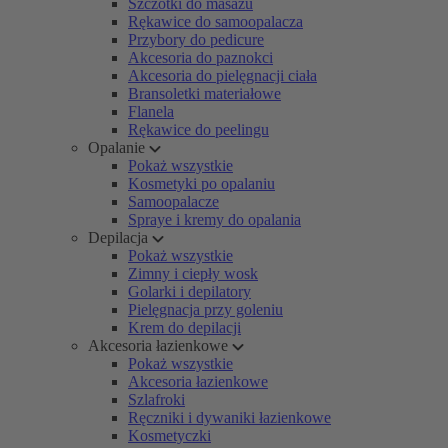
Szczotki do masażu
Rękawice do samoopalacza
Przybory do pedicure
Akcesoria do paznokci
Akcesoria do pielęgnacji ciała
Bransoletki materiałowe
Flanela
Rękawice do peelingu
Opalanie
Pokaż wszystkie
Kosmetyki po opalaniu
Samoopalacze
Spraye i kremy do opalania
Depilacja
Pokaż wszystkie
Zimny i ciepły wosk
Golarki i depilatory
Pielęgnacja przy goleniu
Krem do depilacji
Akcesoria łazienkowe
Pokaż wszystkie
Akcesoria łazienkowe
Szlafroki
Ręczniki i dywaniki łazienkowe
Kosmetyczki