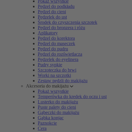
Pokaż wszystkie
Pędzel do podkładu
Pędzel do cieni
Pędzelek do ust
Środek do czyszczenia szczotek
Pędzel do bronzera i różu
Aplikatory
Pędzel do korektora
Pędzel do maseczek
Pędzel do pudru
Pędzel do rozświetlacza
Pędzelek do eyelinera
Pudry sypkie
Szczoteczka do brwi
Worki na szczotki
Zestaw pędzli do makijażu
Akcesoria do makijażu
Pokaż wszystkie
Temperówka do kredek do oczu i ust
Lusterko do makijażu
Puste palety do cieni
Gąbeczki do makijażu
Gąbka konjac
Paznokcie
Cera