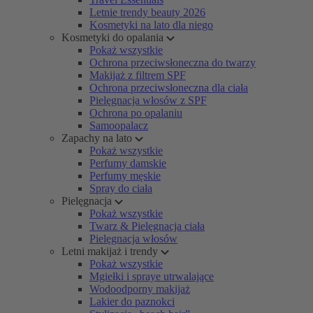
Letnie trendy beauty 2026
Kosmetyki na lato dla niego
Kosmetyki do opalania
Pokaż wszystkie
Ochrona przeciwsłoneczna do twarzy
Makijaż z filtrem SPF
Ochrona przeciwsłoneczna dla ciała
Pielęgnacja włosów z SPF
Ochrona po opalaniu
Samoopalacz
Zapachy na lato
Pokaż wszystkie
Perfumy damskie
Perfumy męskie
Spray do ciała
Pielęgnacja
Pokaż wszystkie
Twarz & Pielęgnacja ciała
Pielęgnacja włosów
Letni makijaż i trendy
Pokaż wszystkie
Mgiełki i spraye utrwalające
Wodoodporny makijaż
Lakier do paznokci