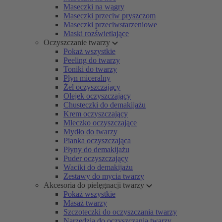
Maseczki na wągry
Maseczki przeciw pryszczom
Maseczki przeciwstarzeniowe
Maski rozświetlające
Oczyszczanie twarzy
Pokaż wszystkie
Peeling do twarzy
Toniki do twarzy
Płyn miceralny
Żel oczyszczający
Olejek oczyszczający
Chusteczki do demakijażu
Krem oczyszczający
Mleczko oczyszczające
Mydło do twarzy
Pianka oczyszczająca
Płyny do demakijażu
Puder oczyszczający
Waciki do demakijażu
Zestawy do mycia twarzy
Akcesoria do pielęgnacji twarzy
Pokaż wszystkie
Masaż twarzy
Szczoteczki do oczyszczania twarzy
Narzędzia do oczyszczania twarzy