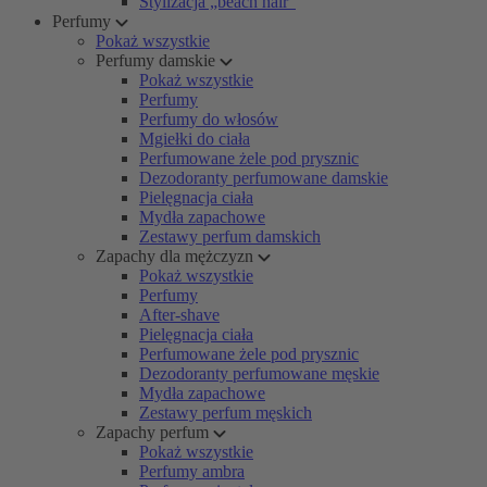
Stylizacja „beach hair”
Perfumy
Pokaż wszystkie
Perfumy damskie
Pokaż wszystkie
Perfumy
Perfumy do włosów
Mgiełki do ciała
Perfumowane żele pod prysznic
Dezodoranty perfumowane damskie
Pielęgnacja ciała
Mydła zapachowe
Zestawy perfum damskich
Zapachy dla mężczyzn
Pokaż wszystkie
Perfumy
After-shave
Pielęgnacja ciała
Perfumowane żele pod prysznic
Dezodoranty perfumowane męskie
Mydła zapachowe
Zestawy perfum męskich
Zapachy perfum
Pokaż wszystkie
Perfumy ambra