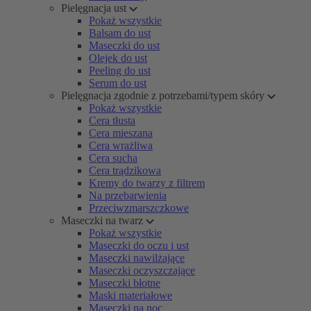
Pielęgnacja ust
Pokaż wszystkie
Balsam do ust
Maseczki do ust
Olejek do ust
Peeling do ust
Serum do ust
Pielęgnacja zgodnie z potrzebami/typem skóry
Pokaż wszystkie
Cera tłusta
Cera mieszana
Cera wrażliwa
Cera sucha
Cera trądzikowa
Kremy do twarzy z filtrem
Na przebarwienia
Przeciwzmarszczkowe
Maseczki na twarz
Pokaż wszystkie
Maseczki do oczu i ust
Maseczki nawilżające
Maseczki oczyszczające
Maseczki błotne
Maski materiałowe
Maseczki na noc