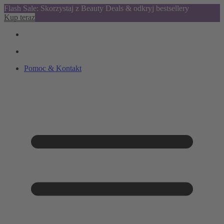
Flash Sale: Skorzystaj z Beauty Deals & odkryj bestsellery
Kup teraz
Pomoc & Kontakt