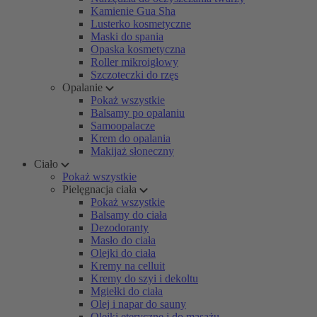
Kamienie Gua Sha
Lusterko kosmetyczne
Maski do spania
Opaska kosmetyczna
Roller mikroigłowy
Szczoteczki do rzęs
Opalanie
Pokaż wszystkie
Balsamy po opalaniu
Samoopalacze
Krem do opalania
Makijaż słoneczny
Ciało
Pokaż wszystkie
Pielęgnacja ciała
Pokaż wszystkie
Balsamy do ciała
Dezodoranty
Masło do ciała
Olejki do ciała
Kremy na celluit
Kremy do szyi i dekoltu
Mgiełki do ciała
Olej i napar do sauny
Olejki eteryczne i do masażu