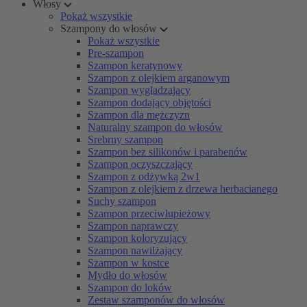
Włosy
Pokaż wszystkie
Szampony do włosów
Pokaż wszystkie
Pre-szampon
Szampon keratynowy
Szampon z olejkiem arganowym
Szampon wygładzający
Szampon dodający objętości
Szampon dla mężczyzn
Naturalny szampon do włosów
Srebrny szampon
Szampon bez silikonów i parabenów
Szampon oczyszczający
Szampon z odżywką 2w1
Szampon z olejkiem z drzewa herbacianego
Suchy szampon
Szampon przeciwłupieżowy
Szampon naprawczy
Szampon koloryzujący
Szampon nawilżający
Szampon w kostce
Mydło do włosów
Szampon do loków
Zestaw szamponów do włosów