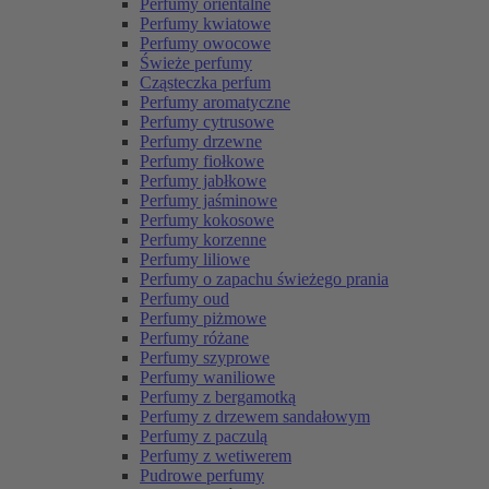
Perfumy orientalne
Perfumy kwiatowe
Perfumy owocowe
Świeże perfumy
Cząsteczka perfum
Perfumy aromatyczne
Perfumy cytrusowe
Perfumy drzewne
Perfumy fiołkowe
Perfumy jabłkowe
Perfumy jaśminowe
Perfumy kokosowe
Perfumy korzenne
Perfumy liliowe
Perfumy o zapachu świeżego prania
Perfumy oud
Perfumy piżmowe
Perfumy różane
Perfumy szyprowe
Perfumy waniliowe
Perfumy z bergamotką
Perfumy z drzewem sandałowym
Perfumy z paczulą
Perfumy z wetiwerem
Pudrowe perfumy