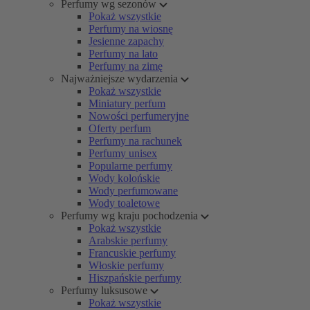
Perfumy wg sezonów
Pokaż wszystkie
Perfumy na wiosnę
Jesienne zapachy
Perfumy na lato
Perfumy na zimę
Najważniejsze wydarzenia
Pokaż wszystkie
Miniatury perfum
Nowości perfumeryjne
Oferty perfum
Perfumy na rachunek
Perfumy unisex
Popularne perfumy
Wody kolońskie
Wody perfumowane
Wody toaletowe
Perfumy wg kraju pochodzenia
Pokaż wszystkie
Arabskie perfumy
Francuskie perfumy
Włoskie perfumy
Hiszpańskie perfumy
Perfumy luksusowe
Pokaż wszystkie