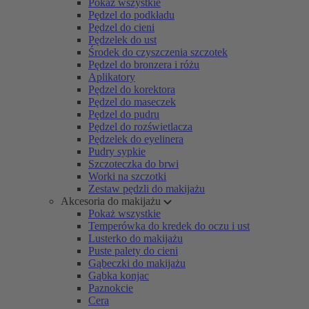
Pokaż wszystkie
Pędzel do podkładu
Pędzel do cieni
Pędzelek do ust
Środek do czyszczenia szczotek
Pędzel do bronzera i różu
Aplikatory
Pędzel do korektora
Pędzel do maseczek
Pędzel do pudru
Pędzel do rozświetlacza
Pędzelek do eyelinera
Pudry sypkie
Szczoteczka do brwi
Worki na szczotki
Zestaw pędzli do makijażu
Akcesoria do makijażu
Pokaż wszystkie
Temperówka do kredek do oczu i ust
Lusterko do makijażu
Puste palety do cieni
Gąbeczki do makijażu
Gąbka konjac
Paznokcie
Cera