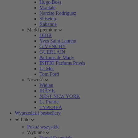
Hugo Boss
Montale
Narciso Rodriguez
Shiseido
Rabanne
Marki premium
DIOR
Yves Saint Laurent
GIVENCHY
GUERLAIN
Parfums de Marly
INITIO Parfums Privés
La Mer
Tom Ford
Nowość
Widian
IRÄYE
NEST NEW YORK
La Prairie
TYPEBEA
Wyprzedaż i bestsellery
☀️ Lato
Pokaż wszystkie
Wybrane
Travel Essentials