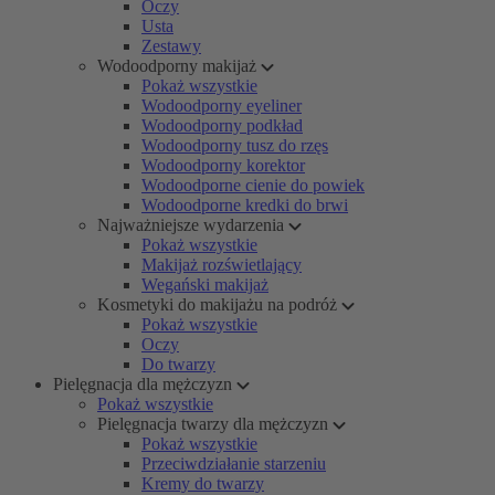
Oczy
Usta
Zestawy
Wodoodporny makijaż
Pokaż wszystkie
Wodoodporny eyeliner
Wodoodporny podkład
Wodoodporny tusz do rzęs
Wodoodporny korektor
Wodoodporne cienie do powiek
Wodoodporne kredki do brwi
Najważniejsze wydarzenia
Pokaż wszystkie
Makijaż rozświetlający
Wegański makijaż
Kosmetyki do makijażu na podróż
Pokaż wszystkie
Oczy
Do twarzy
Pielęgnacja dla mężczyzn
Pokaż wszystkie
Pielęgnacja twarzy dla mężczyzn
Pokaż wszystkie
Przeciwdziałanie starzeniu
Kremy do twarzy