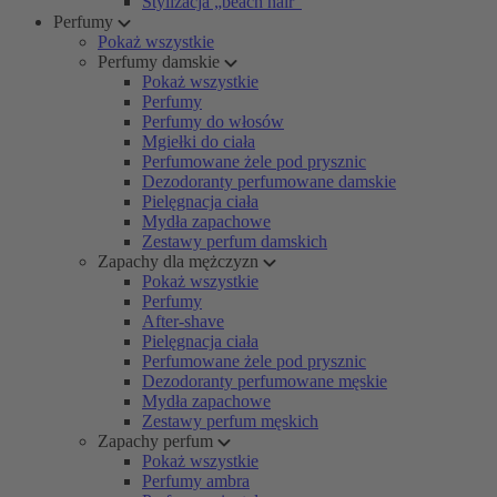
Stylizacja „beach hair”
Perfumy
Pokaż wszystkie
Perfumy damskie
Pokaż wszystkie
Perfumy
Perfumy do włosów
Mgiełki do ciała
Perfumowane żele pod prysznic
Dezodoranty perfumowane damskie
Pielęgnacja ciała
Mydła zapachowe
Zestawy perfum damskich
Zapachy dla mężczyzn
Pokaż wszystkie
Perfumy
After-shave
Pielęgnacja ciała
Perfumowane żele pod prysznic
Dezodoranty perfumowane męskie
Mydła zapachowe
Zestawy perfum męskich
Zapachy perfum
Pokaż wszystkie
Perfumy ambra