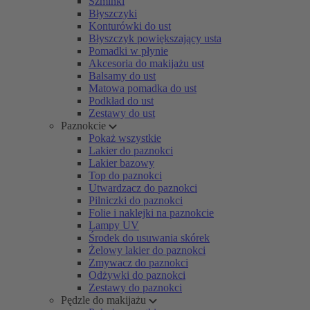
Szminki
Błyszczyki
Konturówki do ust
Błyszczyk powiększający usta
Pomadki w płynie
Akcesoria do makijażu ust
Balsamy do ust
Matowa pomadka do ust
Podkład do ust
Zestawy do ust
Paznokcie
Pokaż wszystkie
Lakier do paznokci
Lakier bazowy
Top do paznokci
Utwardzacz do paznokci
Pilniczki do paznokci
Folie i naklejki na paznokcie
Lampy UV
Środek do usuwania skórek
Żelowy lakier do paznokci
Zmywacz do paznokci
Odżywki do paznokci
Zestawy do paznokci
Pędzle do makijażu