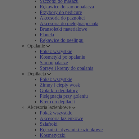
Szczotki do masażu
Rękawice do samoopalacza
Przybory do pedicure
Akcesoria do paznokci
Akcesoria do pielęgnacji ciała
Bransoletki materiałowe
Flanela
Rękawice do peelingu
Opalanie
Pokaż wszystkie
Kosmetyki po opalaniu
Samoopalacze
Spraye i kremy do opalania
Depilacja
Pokaż wszystkie
Zimny i ciepły wosk
Golarki i depilatory
Pielęgnacja przy goleniu
Krem do depilacji
Akcesoria łazienkowe
Pokaż wszystkie
Akcesoria łazienkowe
Szlafroki
Ręczniki i dywaniki łazienkowe
Kosmetyczki