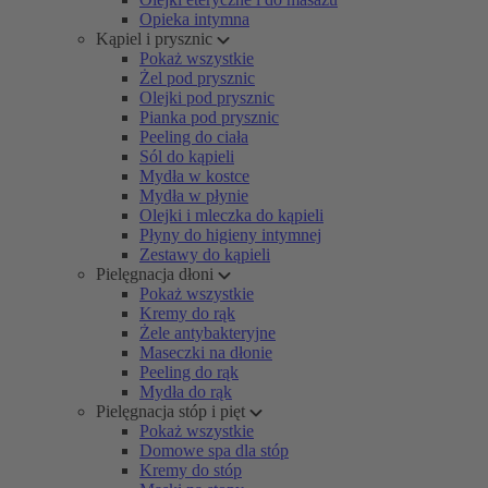
Opieka intymna
Kąpiel i prysznic
Pokaż wszystkie
Żel pod prysznic
Olejki pod prysznic
Pianka pod prysznic
Peeling do ciała
Sól do kąpieli
Mydła w kostce
Mydła w płynie
Olejki i mleczka do kąpieli
Płyny do higieny intymnej
Zestawy do kąpieli
Pielęgnacja dłoni
Pokaż wszystkie
Kremy do rąk
Żele antybakteryjne
Maseczki na dłonie
Peeling do rąk
Mydła do rąk
Pielęgnacja stóp i pięt
Pokaż wszystkie
Domowe spa dla stóp
Kremy do stóp