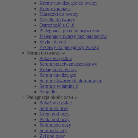
Kremy nawilżające do twarzy
Kremy tonujące
Maseczki do twarzy
Mgiełki do twarzy
Ostrożność z Q10
Pielęgnacja przeciw pryszczom
Pielęgnacja twarzy bez parabenów
Szyja i dekolt
Zestawy do pielęgnacji twarzy
Serum do twarzy
Pokaż wszystkie
Serum przeciwzmarszczkowe
Kolagen do twarzy
Serum nawilżające
Serum z kwasem hialuronowym
Serum z witaminą c
Ampułki
Pielęgnacja okolic oczu
Pokaż wszystkie
Serum do brwi
Krem pod oczy
Płatki pod oczy
Serum pod oczy
Serum do rzęs
Żel pod oczy