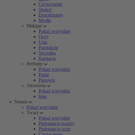
Czyszczenie
Słońce
Dezodoranty
Mydła
Makijaż
Pokaż wszystkie
Oczy
Usta
Paznokcie
Szczotka
Karnacja
Perfumy
Pokaż wszystkie
Panie
Panowie
Akcesoria
Pokaż wszystkie
Inne
Natura
Pokaż wszystkie
Twarz
Pokaż wszystkie
Pielęgnacja twarzy
Pielęgnacja oczu
Czyszczenie