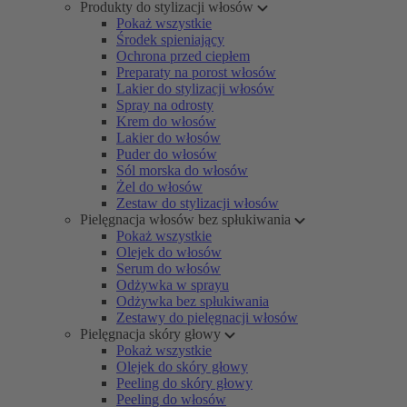
Produkty do stylizacji włosów
Pokaż wszystkie
Środek spieniający
Ochrona przed ciepłem
Preparaty na porost włosów
Lakier do stylizacji włosów
Spray na odrosty
Krem do włosów
Lakier do włosów
Puder do włosów
Sól morska do włosów
Żel do włosów
Zestaw do stylizacji włosów
Pielęgnacja włosów bez spłukiwania
Pokaż wszystkie
Olejek do włosów
Serum do włosów
Odżywka w sprayu
Odżywka bez spłukiwania
Zestawy do pielęgnacji włosów
Pielęgnacja skóry głowy
Pokaż wszystkie
Olejek do skóry głowy
Peeling do skóry głowy
Peeling do włosów