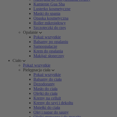
Kamienie Gua Sha
Lusterko kosmetyczne
Maski do spania
Opaska kosmetyczna
Roller mikroigłowy
Szczoteczki do rzęs
Opalanie
Pokaż wszystkie
Balsamy po opalaniu
Samoopalacze
Krem do opalania
Makijaż słoneczny
Ciało
Pokaż wszystkie
Pielęgnacja ciała
Pokaż wszystkie
Balsamy do ciała
Dezodoranty
Masło do ciała
Olejki do ciała
Kremy na celluit
Kremy do szyi i dekoltu
Mgiełki do ciała
Olej i napar do sauny
Olejki eteryczne i do masażu