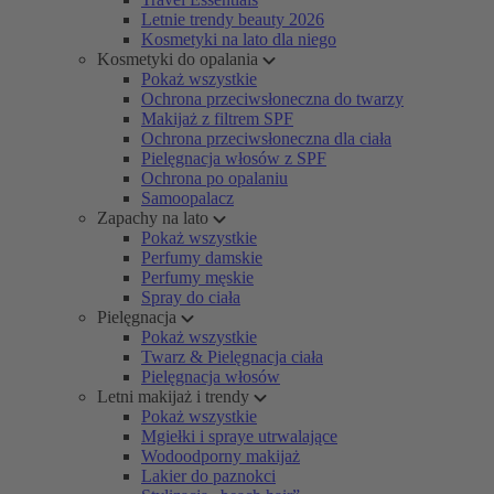
Letnie trendy beauty 2026
Kosmetyki na lato dla niego
Kosmetyki do opalania
Pokaż wszystkie
Ochrona przeciwsłoneczna do twarzy
Makijaż z filtrem SPF
Ochrona przeciwsłoneczna dla ciała
Pielęgnacja włosów z SPF
Ochrona po opalaniu
Samoopalacz
Zapachy na lato
Pokaż wszystkie
Perfumy damskie
Perfumy męskie
Spray do ciała
Pielęgnacja
Pokaż wszystkie
Twarz & Pielęgnacja ciała
Pielęgnacja włosów
Letni makijaż i trendy
Pokaż wszystkie
Mgiełki i spraye utrwalające
Wodoodporny makijaż
Lakier do paznokci