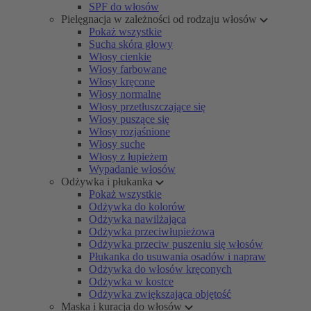
SPF do włosów
Pielęgnacja w zależności od rodzaju włosów
Pokaż wszystkie
Sucha skóra głowy
Włosy cienkie
Włosy farbowane
Włosy kręcone
Włosy normalne
Włosy przetłuszczające się
Włosy puszące się
Włosy rozjaśnione
Włosy suche
Włosy z łupieżem
Wypadanie włosów
Odżywka i płukanka
Pokaż wszystkie
Odżywka do kolorów
Odżywka nawilżająca
Odżywka przeciwłupieżowa
Odżywka przeciw puszeniu się włosów
Płukanka do usuwania osadów i napraw
Odżywka do włosów kręconych
Odżywka w kostce
Odżywka zwiększająca objętość
Maska i kuracja do włosów