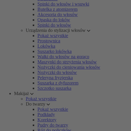
Spinki do włosów i wsuwki
Butelka z atomizerem
Akcesoria do włosów
Opaska do loków
Spinki do włosów
Urządzenia do stylizacji włosów
Pokaż wszystkie
Prostownica
Lokówka
Suszarko lokówka
Wałki do włosów na gorąco
Maszynki do strzyżenia włosów
Nożyczki do cieniowania włosów
Nożyczki do włosów
Peleryna fryzjerska
Suszarka z dyfuzorem
Szczotko suszarka
Makijaż
Pokaż wszystkie
Do twarzy
Pokaż wszystkie
Podkłady
Korektory
Pudry do twarzy
Róż do policzków