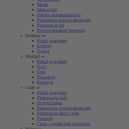
Maski
Mężczyźni
Opieka stomatologiczna
Pielęgnacja przeciwsłoneczna
Pielęgnacja ust
Przeciwdziałanie starzeniu
Perfumy
Pokaż wszystkie
Kobiety
Unisex
Makijaż
Pokaż wszystkie
Oczy
Usta
Paznokcie
Karnacja
Ciało
Pokaż wszystkie
Pielęgnacja ciała
Oczyszczanie
Pielęgnacja przeciwsłoneczna
Pielęgnacja dłoni i stóp
Panowie
Ciąża i opieka nad dzieckiem
Włosy