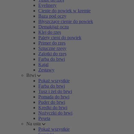
Eyelinery
Cienie do powiek w kremie
Baza pod oczy
Błyszczące cienie do powiek
Demakijaż oczu
Klej do rzęs
Palety cieni do powiek
Primer do rzęs
Sztuczne rzęsy
Zalotki do rzęs
Farba do brwi
Kajal
Zestawy
Brwi
Pokaż wszystkie
Farba do brwi
Tusz i żel do brwi
Pomada do brwi
Puder do brwi
Kredki do brwi
Nożyczki do brwi
Pęseta
Na usta
Pokaż wszystkie