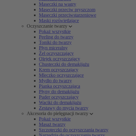
Maseczki na wągry
Maseczki przeciw pryszczom
Maseczki przeciwstarzeniowe
Maski rozświetlające
Oczyszczanie twarzy
Pokaż wszystkie
Peeling do twarzy
Toniki do twarzy
Płyn miceralny
Żel oczyszczający
Olejek oczyszczający
Chusteczki do demakijażu
Krem oczyszczający
Mleczko oczyszczające
Mydło do twarzy
Pianka oczyszczająca
Płyny do demakijażu
Puder oczyszczający
Waciki do demakijażu
Zestawy do mycia twarzy
Akcesoria do pielęgnacji twarzy
Pokaż wszystkie
Masaż twarzy
Szczoteczki do oczyszczania twarzy
Narzędzia do oczyszczania twarzy