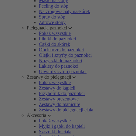
Maski na stopy
Peeling do stóp
Na zrogowaciały naskórek
Spray do stóp
Zdrowe stopy
Pielęgnacja paznokci
Pokaż wszystkie
Pilniki do paznokci
Cążki do skórek
Obcinacze do paznokci
Olejki i sztyfty do paznokci
Nożyczki do paznokci
Lakiery do paznokci
Utwardzacz do paznokci
Zestawy do pielęgnacji
Pokaż wszystkie
Zestawy do kąpieli
Przybornik do paznokci
Zestawy prezentowe
Zestawy do manicure
Zestawy do pielęgnacji ciała
Akcesoria
Pokaż wszystkie
Myjki i gąbki do kąpieli
Szczotki do ciała