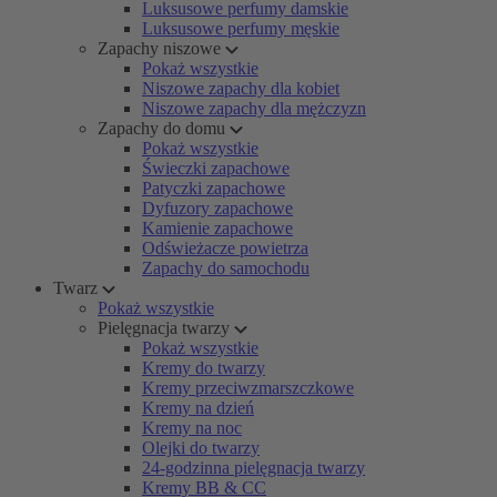
Luksusowe perfumy damskie
Luksusowe perfumy męskie
Zapachy niszowe
Pokaż wszystkie
Niszowe zapachy dla kobiet
Niszowe zapachy dla mężczyzn
Zapachy do domu
Pokaż wszystkie
Świeczki zapachowe
Patyczki zapachowe
Dyfuzory zapachowe
Kamienie zapachowe
Odświeżacze powietrza
Zapachy do samochodu
Twarz
Pokaż wszystkie
Pielęgnacja twarzy
Pokaż wszystkie
Kremy do twarzy
Kremy przeciwzmarszczkowe
Kremy na dzień
Kremy na noc
Olejki do twarzy
24-godzinna pielęgnacja twarzy
Kremy BB & CC