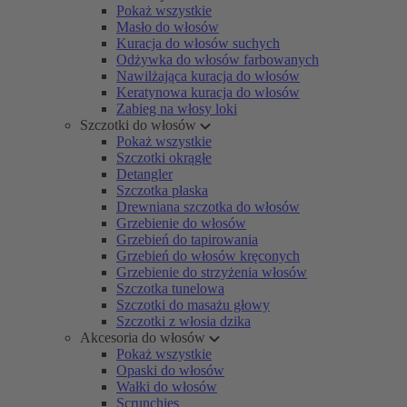
Pokaż wszystkie
Masło do włosów
Kuracja do włosów suchych
Odżywka do włosów farbowanych
Nawilżająca kuracja do włosów
Keratynowa kuracja do włosów
Zabieg na włosy loki
Szczotki do włosów
Pokaż wszystkie
Szczotki okrągłe
Detangler
Szczotka płaska
Drewniana szczotka do włosów
Grzebienie do włosów
Grzebień do tapirowania
Grzebień do włosów kręconych
Grzebienie do strzyżenia włosów
Szczotka tunelowa
Szczotki do masażu głowy
Szczotki z włosia dzika
Akcesoria do włosów
Pokaż wszystkie
Opaski do włosów
Wałki do włosów
Scrunchies