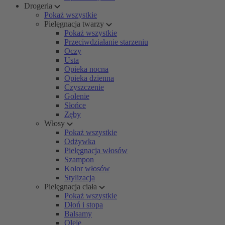
Drogeria
Pokaż wszystkie
Pielęgnacja twarzy
Pokaż wszystkie
Przeciwdziałanie starzeniu
Oczy
Usta
Opieka nocna
Opieka dzienna
Czyszczenie
Golenie
Słońce
Zęby
Włosy
Pokaż wszystkie
Odżywka
Pielęgnacja włosów
Szampon
Kolor włosów
Stylizacja
Pielęgnacja ciała
Pokaż wszystkie
Dłoń i stopa
Balsamy
Oleje