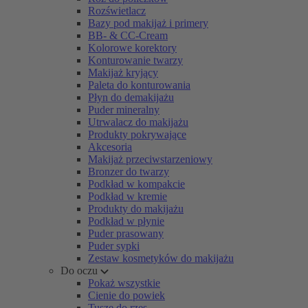
Rozświetlacz
Bazy pod makijaż i primery
BB- & CC-Cream
Kolorowe korektory
Konturowanie twarzy
Makijaż kryjący
Paleta do konturowania
Płyn do demakijażu
Puder mineralny
Utrwalacz do makijażu
Produkty pokrywające
Akcesoria
Makijaż przeciwstarzeniowy
Bronzer do twarzy
Podkład w kompakcie
Podkład w kremie
Produkty do makijażu
Podkład w płynie
Puder prasowany
Puder sypki
Zestaw kosmetyków do makijażu
Do oczu
Pokaż wszystkie
Cienie do powiek
Tusze do rzęs