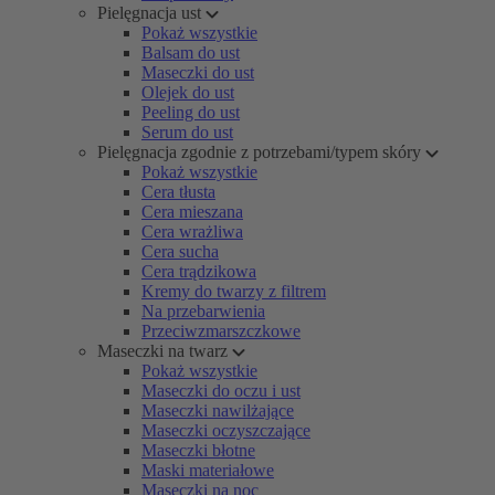
Pielęgnacja ust
Pokaż wszystkie
Balsam do ust
Maseczki do ust
Olejek do ust
Peeling do ust
Serum do ust
Pielęgnacja zgodnie z potrzebami/typem skóry
Pokaż wszystkie
Cera tłusta
Cera mieszana
Cera wrażliwa
Cera sucha
Cera trądzikowa
Kremy do twarzy z filtrem
Na przebarwienia
Przeciwzmarszczkowe
Maseczki na twarz
Pokaż wszystkie
Maseczki do oczu i ust
Maseczki nawilżające
Maseczki oczyszczające
Maseczki błotne
Maski materiałowe
Maseczki na noc