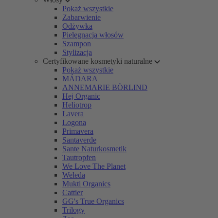
Pokaż wszystkie
Zabarwienie
Odżywka
Pielęgnacja włosów
Szampon
Stylizacja
Certyfikowane kosmetyki naturalne
Pokaż wszystkie
MÁDARA
ANNEMARIE BÖRLIND
Hej Organic
Heliotrop
Lavera
Logona
Primavera
Santaverde
Sante Naturkosmetik
Tautropfen
We Love The Planet
Weleda
Mukti Organics
Cattier
GG's True Organics
Trilogy