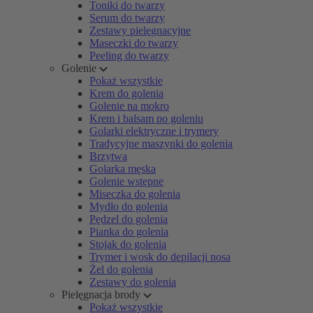
Toniki do twarzy
Serum do twarzy
Zestawy pielęgnacyjne
Maseczki do twarzy
Peeling do twarzy
Golenie
Pokaż wszystkie
Krem do golenia
Golenie na mokro
Krem i balsam po goleniu
Golarki elektryczne i trymery
Tradycyjne maszynki do golenia
Brzytwa
Golarka męska
Golenie wstępne
Miseczka do golenia
Mydło do golenia
Pędzel do golenia
Pianka do golenia
Stojak do golenia
Trymer i wosk do depilacji nosa
Żel do golenia
Zestawy do golenia
Pielęgnacja brody
Pokaż wszystkie