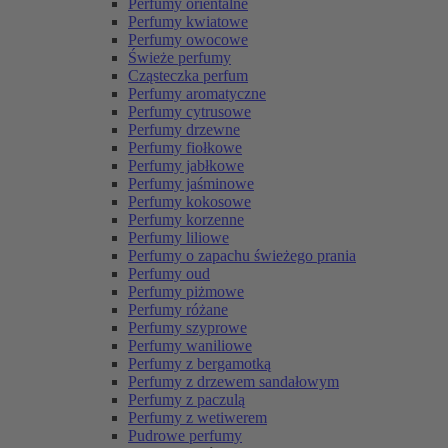
Perfumy orientalne
Perfumy kwiatowe
Perfumy owocowe
Świeże perfumy
Cząsteczka perfum
Perfumy aromatyczne
Perfumy cytrusowe
Perfumy drzewne
Perfumy fiołkowe
Perfumy jabłkowe
Perfumy jaśminowe
Perfumy kokosowe
Perfumy korzenne
Perfumy liliowe
Perfumy o zapachu świeżego prania
Perfumy oud
Perfumy piżmowe
Perfumy różane
Perfumy szyprowe
Perfumy waniliowe
Perfumy z bergamotką
Perfumy z drzewem sandałowym
Perfumy z paczulą
Perfumy z wetiwerem
Pudrowe perfumy