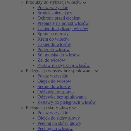
Produkty do stylizacji włosów
Pokaż wszystkie
Środek spieniający
Ochrona przed ciepłem
Preparaty na porost włosów
Lakier do stylizacji włosów
Spray na odrosty
Krem do włosów
Lakier do włosów
Puder do włosów
Sól morska do włosów
Żel do włosów
Zestaw do stylizacji włosów
Pielęgnacja włosów bez spłukiwania
Pokaż wszystkie
Olejek do włosów
Serum do włosów
Odżywka w sprayu
Odżywka bez spłukiwania
Zestawy do pielęgnacji włosów
Pielęgnacja skóry głowy
Pokaż wszystkie
Olejek do skóry głowy
Peeling do skóry głowy
Peeling do włosów