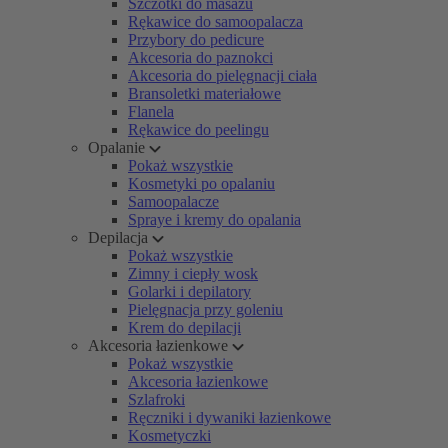
Szczotki do masażu
Rękawice do samoopalacza
Przybory do pedicure
Akcesoria do paznokci
Akcesoria do pielęgnacji ciała
Bransoletki materiałowe
Flanela
Rękawice do peelingu
Opalanie
Pokaż wszystkie
Kosmetyki po opalaniu
Samoopalacze
Spraye i kremy do opalania
Depilacja
Pokaż wszystkie
Zimny i ciepły wosk
Golarki i depilatory
Pielęgnacja przy goleniu
Krem do depilacji
Akcesoria łazienkowe
Pokaż wszystkie
Akcesoria łazienkowe
Szlafroki
Ręczniki i dywaniki łazienkowe
Kosmetyczki