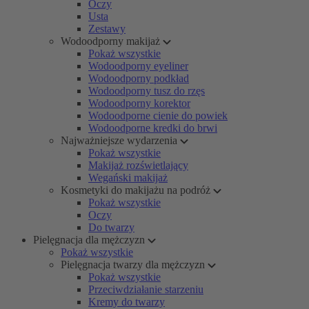
Oczy
Usta
Zestawy
Wodoodporny makijaż
Pokaż wszystkie
Wodoodporny eyeliner
Wodoodporny podkład
Wodoodporny tusz do rzęs
Wodoodporny korektor
Wodoodporne cienie do powiek
Wodoodporne kredki do brwi
Najważniejsze wydarzenia
Pokaż wszystkie
Makijaż rozświetlający
Wegański makijaż
Kosmetyki do makijażu na podróż
Pokaż wszystkie
Oczy
Do twarzy
Pielęgnacja dla mężczyzn
Pokaż wszystkie
Pielęgnacja twarzy dla mężczyzn
Pokaż wszystkie
Przeciwdziałanie starzeniu
Kremy do twarzy