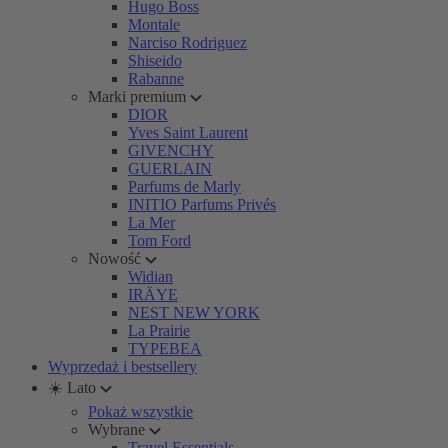
Hugo Boss
Montale
Narciso Rodriguez
Shiseido
Rabanne
Marki premium
DIOR
Yves Saint Laurent
GIVENCHY
GUERLAIN
Parfums de Marly
INITIO Parfums Privés
La Mer
Tom Ford
Nowość
Widian
IRÄYE
NEST NEW YORK
La Prairie
TYPEBEA
Wyprzedaż i bestsellery
☀️ Lato
Pokaż wszystkie
Wybrane
Travel Essentials