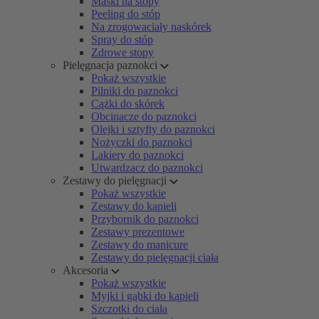
Maski na stopy
Peeling do stóp
Na zrogowaciały naskórek
Spray do stóp
Zdrowe stopy
Pielęgnacja paznokci
Pokaż wszystkie
Pilniki do paznokci
Cążki do skórek
Obcinacze do paznokci
Olejki i sztyfty do paznokci
Nożyczki do paznokci
Lakiery do paznokci
Utwardzacz do paznokci
Zestawy do pielęgnacji
Pokaż wszystkie
Zestawy do kąpieli
Przybornik do paznokci
Zestawy prezentowe
Zestawy do manicure
Zestawy do pielęgnacji ciała
Akcesoria
Pokaż wszystkie
Myjki i gąbki do kąpieli
Szczotki do ciała