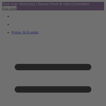
Flash Sale: Skorzystaj z Beauty Deals & odkryj bestsellery
Kup teraz
Pomoc & Kontakt