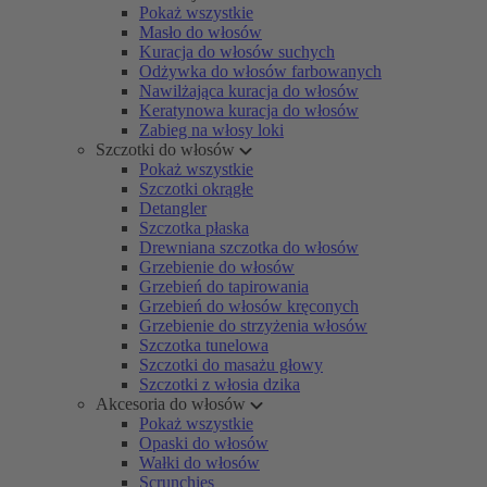
Pokaż wszystkie
Masło do włosów
Kuracja do włosów suchych
Odżywka do włosów farbowanych
Nawilżająca kuracja do włosów
Keratynowa kuracja do włosów
Zabieg na włosy loki
Szczotki do włosów
Pokaż wszystkie
Szczotki okrągłe
Detangler
Szczotka płaska
Drewniana szczotka do włosów
Grzebienie do włosów
Grzebień do tapirowania
Grzebień do włosów kręconych
Grzebienie do strzyżenia włosów
Szczotka tunelowa
Szczotki do masażu głowy
Szczotki z włosia dzika
Akcesoria do włosów
Pokaż wszystkie
Opaski do włosów
Wałki do włosów
Scrunchies