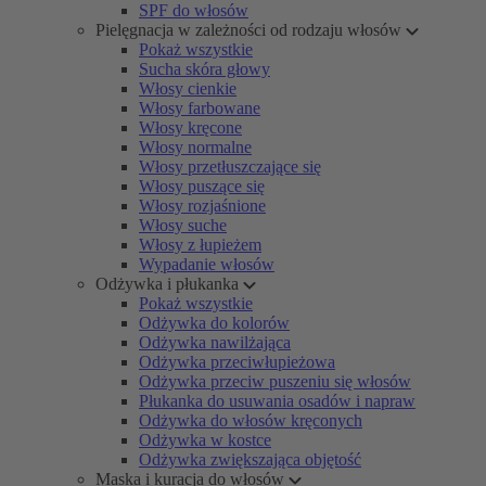
SPF do włosów
Pielęgnacja w zależności od rodzaju włosów
Pokaż wszystkie
Sucha skóra głowy
Włosy cienkie
Włosy farbowane
Włosy kręcone
Włosy normalne
Włosy przetłuszczające się
Włosy puszące się
Włosy rozjaśnione
Włosy suche
Włosy z łupieżem
Wypadanie włosów
Odżywka i płukanka
Pokaż wszystkie
Odżywka do kolorów
Odżywka nawilżająca
Odżywka przeciwłupieżowa
Odżywka przeciw puszeniu się włosów
Płukanka do usuwania osadów i napraw
Odżywka do włosów kręconych
Odżywka w kostce
Odżywka zwiększająca objętość
Maska i kuracja do włosów