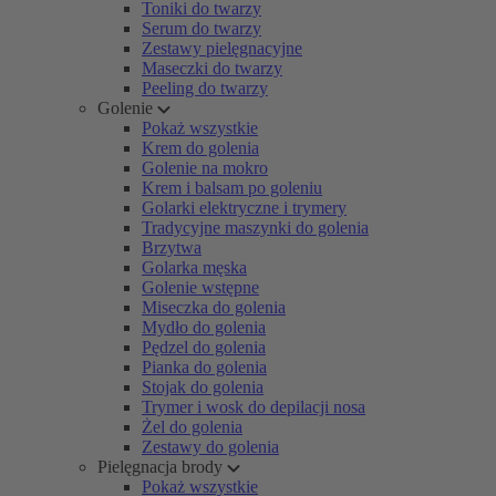
Toniki do twarzy
Serum do twarzy
Zestawy pielęgnacyjne
Maseczki do twarzy
Peeling do twarzy
Golenie
Pokaż wszystkie
Krem do golenia
Golenie na mokro
Krem i balsam po goleniu
Golarki elektryczne i trymery
Tradycyjne maszynki do golenia
Brzytwa
Golarka męska
Golenie wstępne
Miseczka do golenia
Mydło do golenia
Pędzel do golenia
Pianka do golenia
Stojak do golenia
Trymer i wosk do depilacji nosa
Żel do golenia
Zestawy do golenia
Pielęgnacja brody
Pokaż wszystkie