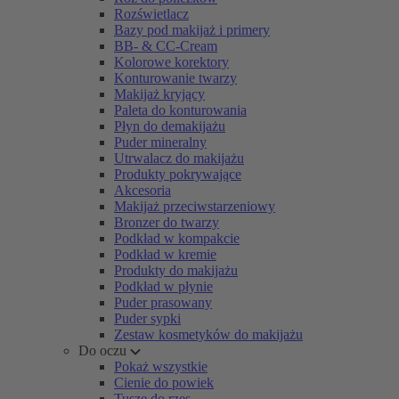
Rozświetlacz
Bazy pod makijaż i primery
BB- & CC-Cream
Kolorowe korektory
Konturowanie twarzy
Makijaż kryjący
Paleta do konturowania
Płyn do demakijażu
Puder mineralny
Utrwalacz do makijażu
Produkty pokrywające
Akcesoria
Makijaż przeciwstarzeniowy
Bronzer do twarzy
Podkład w kompakcie
Podkład w kremie
Produkty do makijażu
Podkład w płynie
Puder prasowany
Puder sypki
Zestaw kosmetyków do makijażu
Do oczu
Pokaż wszystkie
Cienie do powiek
Tusze do rzęs