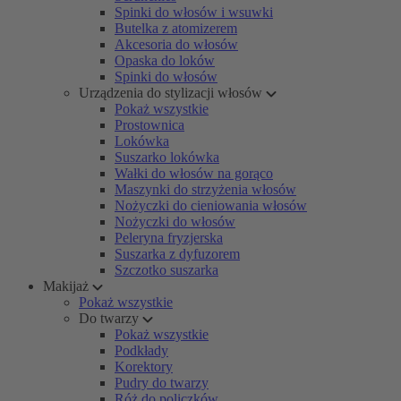
Spinki do włosów i wsuwki
Butelka z atomizerem
Akcesoria do włosów
Opaska do loków
Spinki do włosów
Urządzenia do stylizacji włosów
Pokaż wszystkie
Prostownica
Lokówka
Suszarko lokówka
Wałki do włosów na gorąco
Maszynki do strzyżenia włosów
Nożyczki do cieniowania włosów
Nożyczki do włosów
Peleryna fryzjerska
Suszarka z dyfuzorem
Szczotko suszarka
Makijaż
Pokaż wszystkie
Do twarzy
Pokaż wszystkie
Podkłady
Korektory
Pudry do twarzy
Róż do policzków