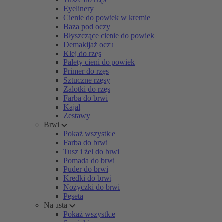
Eyelinery
Cienie do powiek w kremie
Baza pod oczy
Błyszczące cienie do powiek
Demakijaż oczu
Klej do rzęs
Palety cieni do powiek
Primer do rzęs
Sztuczne rzęsy
Zalotki do rzęs
Farba do brwi
Kajal
Zestawy
Brwi
Pokaż wszystkie
Farba do brwi
Tusz i żel do brwi
Pomada do brwi
Puder do brwi
Kredki do brwi
Nożyczki do brwi
Pęseta
Na usta
Pokaż wszystkie