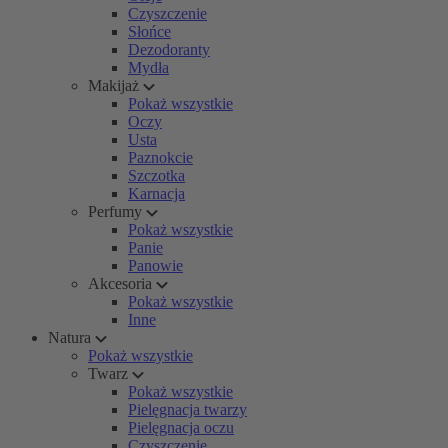
Czyszczenie
Słońce
Dezodoranty
Mydła
Makijaż
Pokaż wszystkie
Oczy
Usta
Paznokcie
Szczotka
Karnacja
Perfumy
Pokaż wszystkie
Panie
Panowie
Akcesoria
Pokaż wszystkie
Inne
Natura
Pokaż wszystkie
Twarz
Pokaż wszystkie
Pielęgnacja twarzy
Pielęgnacja oczu
Czyszczenie