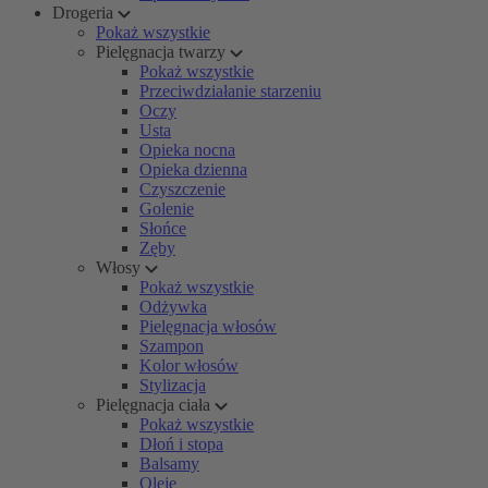
Drogeria
Pokaż wszystkie
Pielęgnacja twarzy
Pokaż wszystkie
Przeciwdziałanie starzeniu
Oczy
Usta
Opieka nocna
Opieka dzienna
Czyszczenie
Golenie
Słońce
Zęby
Włosy
Pokaż wszystkie
Odżywka
Pielęgnacja włosów
Szampon
Kolor włosów
Stylizacja
Pielęgnacja ciała
Pokaż wszystkie
Dłoń i stopa
Balsamy
Oleje