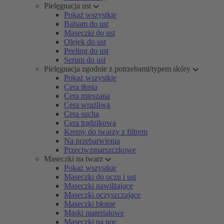
Pielęgnacja ust
Pokaż wszystkie
Balsam do ust
Maseczki do ust
Olejek do ust
Peeling do ust
Serum do ust
Pielęgnacja zgodnie z potrzebami/typem skóry
Pokaż wszystkie
Cera tłusta
Cera mieszana
Cera wrażliwa
Cera sucha
Cera trądzikowa
Kremy do twarzy z filtrem
Na przebarwienia
Przeciwzmarszczkowe
Maseczki na twarz
Pokaż wszystkie
Maseczki do oczu i ust
Maseczki nawilżające
Maseczki oczyszczające
Maseczki błotne
Maski materiałowe
Maseczki na noc