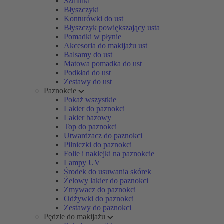
Szminki
Błyszczyki
Konturówki do ust
Błyszczyk powiększający usta
Pomadki w płynie
Akcesoria do makijażu ust
Balsamy do ust
Matowa pomadka do ust
Podkład do ust
Zestawy do ust
Paznokcie
Pokaż wszystkie
Lakier do paznokci
Lakier bazowy
Top do paznokci
Utwardzacz do paznokci
Pilniczki do paznokci
Folie i naklejki na paznokcie
Lampy UV
Środek do usuwania skórek
Żelowy lakier do paznokci
Zmywacz do paznokci
Odżywki do paznokci
Zestawy do paznokci
Pędzle do makijażu