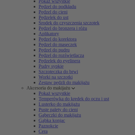
Pokaż wszystkie
Pędzel do podkładu
Pędzel do cieni
Pędzelek do ust
Środek do czyszczenia szczotek
Pędzel do bronzera i różu
Aplikatory
Pędzel do korektora
Pędzel do maseczek
Pędzel do pudru
Pędzel do rozświetlacza
Pędzelek do eyelinera
Pudry sypkie
Szczoteczka do brwi
Worki na szczotki
Zestaw pędzli do makijażu
Akcesoria do makijażu
Pokaż wszystkie
Temperówka do kredek do oczu i ust
Lusterko do makijażu
Puste palety do cieni
Gąbeczki do makijażu
Gąbka konjac
Paznokcie
Cera