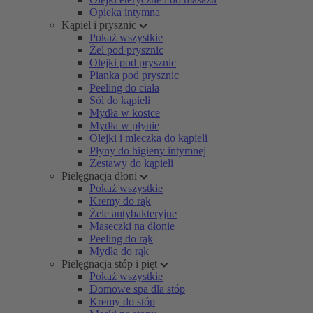
Opieka intymna
Kąpiel i prysznic
Pokaż wszystkie
Żel pod prysznic
Olejki pod prysznic
Pianka pod prysznic
Peeling do ciała
Sól do kąpieli
Mydła w kostce
Mydła w płynie
Olejki i mleczka do kąpieli
Płyny do higieny intymnej
Zestawy do kąpieli
Pielęgnacja dłoni
Pokaż wszystkie
Kremy do rąk
Żele antybakteryjne
Maseczki na dłonie
Peeling do rąk
Mydła do rąk
Pielęgnacja stóp i pięt
Pokaż wszystkie
Domowe spa dla stóp
Kremy do stóp