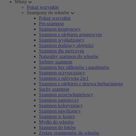
Włosy
Pokaż wszystkie
Szampony do włosów
Pokaż wszystkie
Pre-szampon
Szampon keratynowy
Szampon z olejkiem arganowym
Szampon wygładzający
Szampon dodający objętości
Szampon dla mężczyzn
Naturalny szampon do włosów
Srebrny szampon
Szampon bez silikonów i parabenów
Szampon oczyszczający
Szampon z odżywką 2w1
Szampon z olejkiem z drzewa herbacianego
Suchy szampon
Szampon przeciwłupieżowy
Szampon naprawczy
Szampon koloryzujący
Szampon nawilżający
Szampon w kostce
Mydło do włosów
Szampon do loków
Zestaw szamponów do włosów