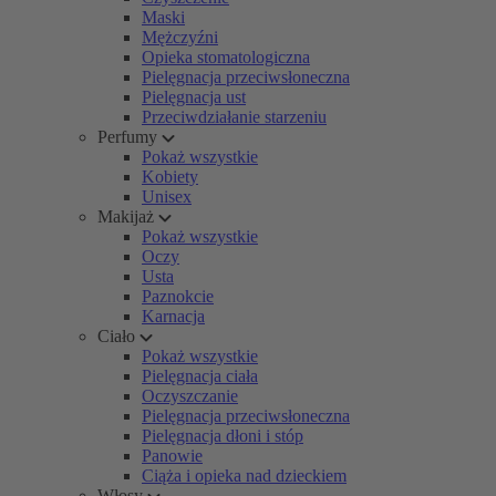
Maski
Mężczyźni
Opieka stomatologiczna
Pielęgnacja przeciwsłoneczna
Pielęgnacja ust
Przeciwdziałanie starzeniu
Perfumy
Pokaż wszystkie
Kobiety
Unisex
Makijaż
Pokaż wszystkie
Oczy
Usta
Paznokcie
Karnacja
Ciało
Pokaż wszystkie
Pielęgnacja ciała
Oczyszczanie
Pielęgnacja przeciwsłoneczna
Pielęgnacja dłoni i stóp
Panowie
Ciąża i opieka nad dzieckiem
Włosy