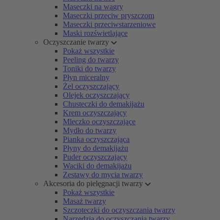
Maseczki na wągry
Maseczki przeciw pryszczom
Maseczki przeciwstarzeniowe
Maski rozświetlające
Oczyszczanie twarzy
Pokaż wszystkie
Peeling do twarzy
Toniki do twarzy
Płyn miceralny
Żel oczyszczający
Olejek oczyszczający
Chusteczki do demakijażu
Krem oczyszczający
Mleczko oczyszczające
Mydło do twarzy
Pianka oczyszczająca
Płyny do demakijażu
Puder oczyszczający
Waciki do demakijażu
Zestawy do mycia twarzy
Akcesoria do pielęgnacji twarzy
Pokaż wszystkie
Masaż twarzy
Szczoteczki do oczyszczania twarzy
Narzędzia do oczyszczania twarzy