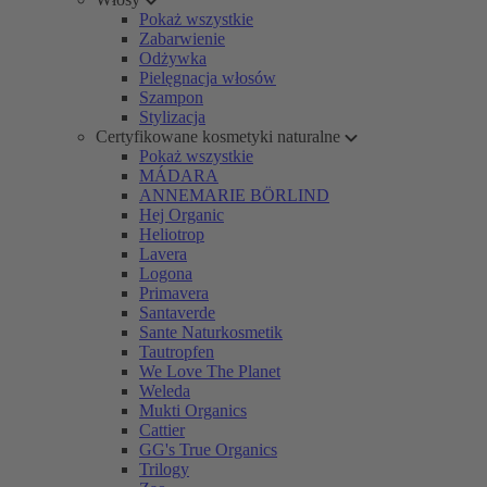
Pokaż wszystkie
Zabarwienie
Odżywka
Pielęgnacja włosów
Szampon
Stylizacja
Certyfikowane kosmetyki naturalne
Pokaż wszystkie
MÁDARA
ANNEMARIE BÖRLIND
Hej Organic
Heliotrop
Lavera
Logona
Primavera
Santaverde
Sante Naturkosmetik
Tautropfen
We Love The Planet
Weleda
Mukti Organics
Cattier
GG's True Organics
Trilogy