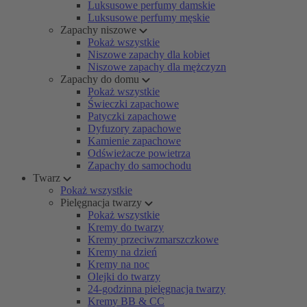
Luksusowe perfumy damskie
Luksusowe perfumy męskie
Zapachy niszowe
Pokaż wszystkie
Niszowe zapachy dla kobiet
Niszowe zapachy dla mężczyzn
Zapachy do domu
Pokaż wszystkie
Świeczki zapachowe
Patyczki zapachowe
Dyfuzory zapachowe
Kamienie zapachowe
Odświeżacze powietrza
Zapachy do samochodu
Twarz
Pokaż wszystkie
Pielęgnacja twarzy
Pokaż wszystkie
Kremy do twarzy
Kremy przeciwzmarszczkowe
Kremy na dzień
Kremy na noc
Olejki do twarzy
24-godzinna pielęgnacja twarzy
Kremy BB & CC