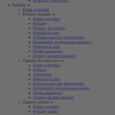
Stylizacja „beach hair”
Perfumy
Pokaż wszystkie
Perfumy damskie
Pokaż wszystkie
Perfumy
Perfumy do włosów
Mgiełki do ciała
Perfumowane żele pod prysznic
Dezodoranty perfumowane damskie
Pielęgnacja ciała
Mydła zapachowe
Zestawy perfum damskich
Zapachy dla mężczyzn
Pokaż wszystkie
Perfumy
After-shave
Pielęgnacja ciała
Perfumowane żele pod prysznic
Dezodoranty perfumowane męskie
Mydła zapachowe
Zestawy perfum męskich
Zapachy perfum
Pokaż wszystkie
Perfumy ambra