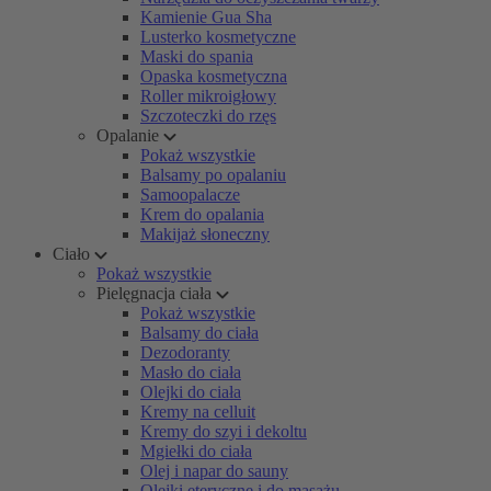
Kamienie Gua Sha
Lusterko kosmetyczne
Maski do spania
Opaska kosmetyczna
Roller mikroigłowy
Szczoteczki do rzęs
Opalanie
Pokaż wszystkie
Balsamy po opalaniu
Samoopalacze
Krem do opalania
Makijaż słoneczny
Ciało
Pokaż wszystkie
Pielęgnacja ciała
Pokaż wszystkie
Balsamy do ciała
Dezodoranty
Masło do ciała
Olejki do ciała
Kremy na celluit
Kremy do szyi i dekoltu
Mgiełki do ciała
Olej i napar do sauny
Olejki eteryczne i do masażu