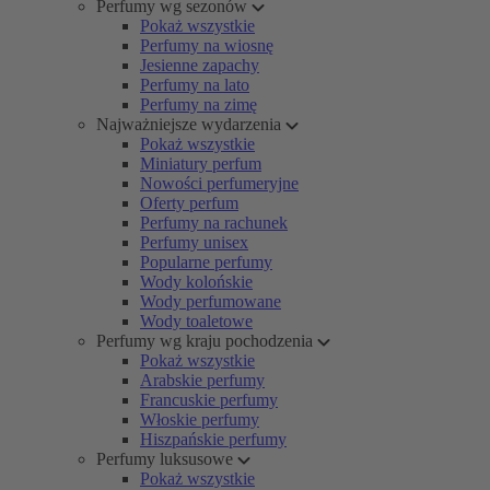
Perfumy wg sezonów
Pokaż wszystkie
Perfumy na wiosnę
Jesienne zapachy
Perfumy na lato
Perfumy na zimę
Najważniejsze wydarzenia
Pokaż wszystkie
Miniatury perfum
Nowości perfumeryjne
Oferty perfum
Perfumy na rachunek
Perfumy unisex
Popularne perfumy
Wody kolońskie
Wody perfumowane
Wody toaletowe
Perfumy wg kraju pochodzenia
Pokaż wszystkie
Arabskie perfumy
Francuskie perfumy
Włoskie perfumy
Hiszpańskie perfumy
Perfumy luksusowe
Pokaż wszystkie