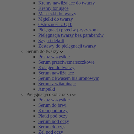
Kremy nawilżające do twarzy
Kremy tonujące
Maseczki do twarzy
Mgiełki do twarzy
Ostrożność z Q10
Pielęgnacja przeciw pryszczom
Pielęgnacja twarzy bez parabenów
Szyja i dekolt
Zestawy do pielęgnacji twarzy
Serum do twarzy
Pokaż wszystkie
Serum przeciwzmarszczkowe
Kolagen do twarzy
Serum nawilżające
Serum z kwasem hialuronowym
Serum z witaminą c
Ampułki
Pielęgnacja okolic oczu
Pokaż wszystkie
Serum do brwi
Krem pod oczy
Płatki pod oczy
Serum pod oczy
Serum do rzęs
Żel pod oczy