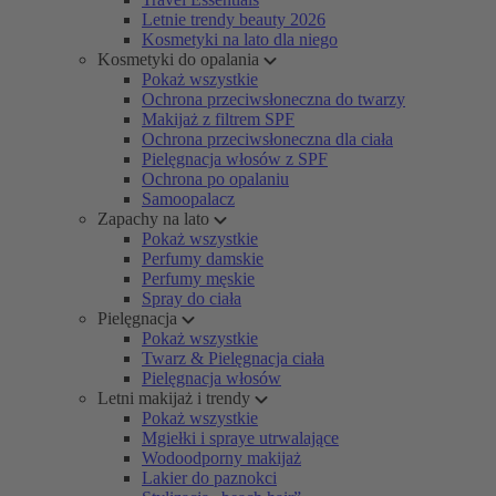
Letnie trendy beauty 2026
Kosmetyki na lato dla niego
Kosmetyki do opalania
Pokaż wszystkie
Ochrona przeciwsłoneczna do twarzy
Makijaż z filtrem SPF
Ochrona przeciwsłoneczna dla ciała
Pielęgnacja włosów z SPF
Ochrona po opalaniu
Samoopalacz
Zapachy na lato
Pokaż wszystkie
Perfumy damskie
Perfumy męskie
Spray do ciała
Pielęgnacja
Pokaż wszystkie
Twarz & Pielęgnacja ciała
Pielęgnacja włosów
Letni makijaż i trendy
Pokaż wszystkie
Mgiełki i spraye utrwalające
Wodoodporny makijaż
Lakier do paznokci