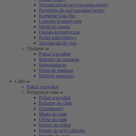
Szczoteczki do oczyszczania twarzy
Narzędzia do oczyszczania twarzy
Kamienie Gua Sha
Lusterko kosmetyczne
Maski do spania
Opaska kosmetyczna
Roller mikroigłowy
Szczoteczki do rzęs
Opalanie
Pokaż wszystkie
Balsamy po opalaniu
Samoopalacze
Krem do opalania
Makijaż słoneczny
Ciało
Pokaż wszystkie
Pielęgnacja ciała
Pokaż wszystkie
Balsamy do ciała
Dezodoranty
Masło do ciała
Olejki do ciała
Kremy na celluit
Kremy do szyi i dekoltu
Mgiełki do ciała