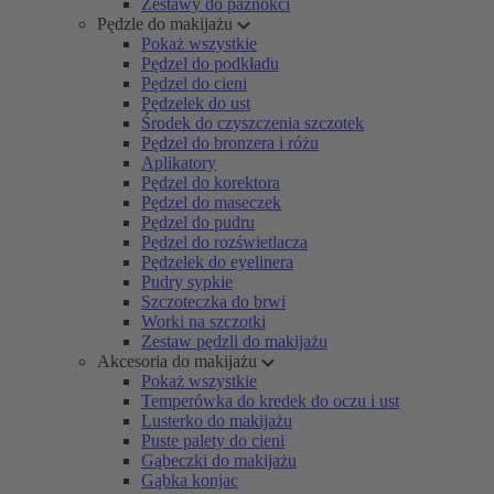
Zestawy do paznokci
Pędzle do makijażu
Pokaż wszystkie
Pędzel do podkładu
Pędzel do cieni
Pędzelek do ust
Środek do czyszczenia szczotek
Pędzel do bronzera i różu
Aplikatory
Pędzel do korektora
Pędzel do maseczek
Pędzel do pudru
Pędzel do rozświetlacza
Pędzelek do eyelinera
Pudry sypkie
Szczoteczka do brwi
Worki na szczotki
Zestaw pędzli do makijażu
Akcesoria do makijażu
Pokaż wszystkie
Temperówka do kredek do oczu i ust
Lusterko do makijażu
Puste palety do cieni
Gąbeczki do makijażu
Gąbka konjac