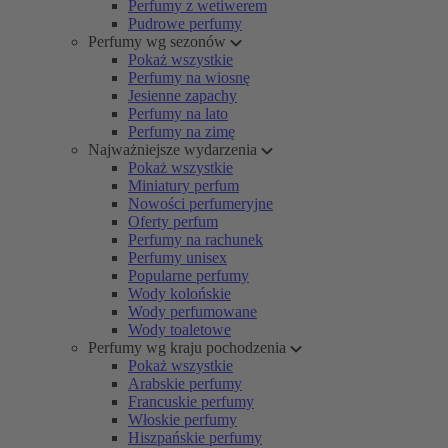
Perfumy z wetiwerem
Pudrowe perfumy
Perfumy wg sezonów
Pokaż wszystkie
Perfumy na wiosnę
Jesienne zapachy
Perfumy na lato
Perfumy na zimę
Najważniejsze wydarzenia
Pokaż wszystkie
Miniatury perfum
Nowości perfumeryjne
Oferty perfum
Perfumy na rachunek
Perfumy unisex
Popularne perfumy
Wody kolońskie
Wody perfumowane
Wody toaletowe
Perfumy wg kraju pochodzenia
Pokaż wszystkie
Arabskie perfumy
Francuskie perfumy
Włoskie perfumy
Hiszpańskie perfumy