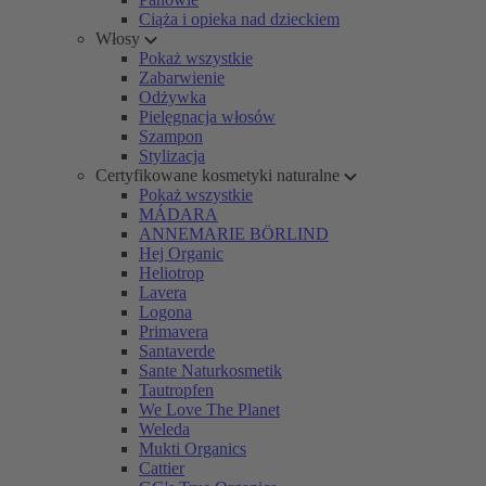
Ciąża i opieka nad dzieckiem
Włosy
Pokaż wszystkie
Zabarwienie
Odżywka
Pielęgnacja włosów
Szampon
Stylizacja
Certyfikowane kosmetyki naturalne
Pokaż wszystkie
MÁDARA
ANNEMARIE BÖRLIND
Hej Organic
Heliotrop
Lavera
Logona
Primavera
Santaverde
Sante Naturkosmetik
Tautropfen
We Love The Planet
Weleda
Mukti Organics
Cattier