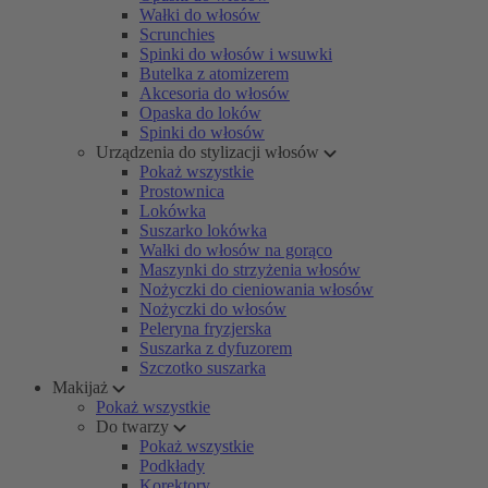
Wałki do włosów
Scrunchies
Spinki do włosów i wsuwki
Butelka z atomizerem
Akcesoria do włosów
Opaska do loków
Spinki do włosów
Urządzenia do stylizacji włosów
Pokaż wszystkie
Prostownica
Lokówka
Suszarko lokówka
Wałki do włosów na gorąco
Maszynki do strzyżenia włosów
Nożyczki do cieniowania włosów
Nożyczki do włosów
Peleryna fryzjerska
Suszarka z dyfuzorem
Szczotko suszarka
Makijaż
Pokaż wszystkie
Do twarzy
Pokaż wszystkie
Podkłady
Korektory