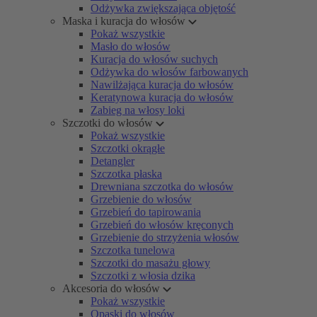
Odżywka zwiększająca objętość
Maska i kuracja do włosów
Pokaż wszystkie
Masło do włosów
Kuracja do włosów suchych
Odżywka do włosów farbowanych
Nawilżająca kuracja do włosów
Keratynowa kuracja do włosów
Zabieg na włosy loki
Szczotki do włosów
Pokaż wszystkie
Szczotki okrągłe
Detangler
Szczotka płaska
Drewniana szczotka do włosów
Grzebienie do włosów
Grzebień do tapirowania
Grzebień do włosów kręconych
Grzebienie do strzyżenia włosów
Szczotka tunelowa
Szczotki do masażu głowy
Szczotki z włosia dzika
Akcesoria do włosów
Pokaż wszystkie
Opaski do włosów