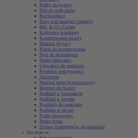
Pudry do twarzy
Róż do policzków
Rozświetlacz
Bazy pod makijaż i primery
BB- & CC-Cream
Kolorowe korektory
Konturowanie twarzy
Makijaż kryjący
Paleta do konturowania
Płyn do demakijażu
Puder mineralny
Utrwalacz do makijażu
Produkty pokrywające
Akcesoria
Makijaż przeciwstarzeniowy
Bronzer do twarzy
Podkład w kompakcie
Podkład w kremie
Produkty do makijażu
Podkład w płynie
Puder prasowany
Puder sypki
Zestaw kosmetyków do makijażu
Do oczu
Pokaż wszystkie