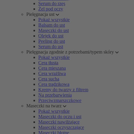
Serum do rzęs
Żel pod oczy
Pielęgnacja ust
Pokaż wszystkie
Balsam do ust
Maseczki do ust
Olejek do ust
Peeling do ust
Serum do ust
Pielęgnacja zgodnie z potrzebami/typem skóry
Pokaż wszystkie
Cera tłusta
Cera mieszana
Cera wrażliwa
Cera sucha
Cera trądzikowa
Kremy do twarzy z filtrem
Na przebarwienia
Przeciwzmarszczkowe
Maseczki na twarz
Pokaż wszystkie
Maseczki do oczu i ust
Maseczki nawilżające
Maseczki oczyszczające
Maseczki błotne