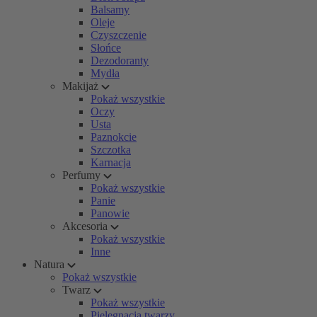
Balsamy
Oleje
Czyszczenie
Słońce
Dezodoranty
Mydła
Makijaż
Pokaż wszystkie
Oczy
Usta
Paznokcie
Szczotka
Karnacja
Perfumy
Pokaż wszystkie
Panie
Panowie
Akcesoria
Pokaż wszystkie
Inne
Natura
Pokaż wszystkie
Twarz
Pokaż wszystkie
Pielęgnacja twarzy