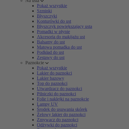
Na usta
Pokaż wszystkie
Szminki
Błyszczyki
Konturówki do ust
Błyszczyk powiększający usta
Pomadki w płynie
Akcesoria do makijażu ust
Balsamy do ust
Matowa pomadka do ust
Podkład do ust
Zestawy do ust
Paznokcie
Pokaż wszystkie
Lakier do paznokci
Lakier bazowy
Top do paznokci
Utwardzacz do paznokci
Pilniczki do paznokci
Folie i naklejki na paznokcie
Lampy UV
Środek do usuwania skórek
Żelowy lakier do paznokci
Zmywacz do paznokci
Odżywki do paznokci