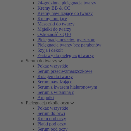
24-godzinna pielęgnacja twarzy
Kremy BB & CC
Kremy nawilżające do twarzy
Kremy tonujące
Maseczki do twarzy
Mgiełki do twarzy
Ostrożność z Q10
Pielęgnacja przeciw pryszczom
Pielęgnacja twarzy bez parabenów
Szyja i dekolt
Zestawy do pielęgnacji twarzy
Serum do twarzy
Pokaż wszystkie
Serum przeciwzmarszczkowe
Kolagen do twarzy
Serum nawilżające
Serum z kwasem hialuronowym
Serum z witaminą c
Ampułki
Pielęgnacja okolic oczu
Pokaż wszystkie
Serum do brwi
Krem pod oczy
Płatki pod oczy
Serum pod oczy