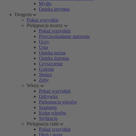
Mydło
Opieka intymna
Drogeria
Pokaż wszystkie
Pielęgnacja twarzy
Pokaż wszystkie
Przeciwdziałanie starzeniu
Oczy
Usta
Opieka nocna
Opieka dzienna
Czyszczenie
Golenie
Słońce
Zęby
Włosy
Pokaż wszystkie
Odżywka
Pielęgnacja włosów
Szampon
Kolor włosów
Stylizacja
Pielęgnacja ciała
Pokaż wszystkie
Dłoń i stopa