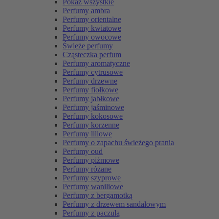
Pokaż wszystkie
Perfumy ambra
Perfumy orientalne
Perfumy kwiatowe
Perfumy owocowe
Świeże perfumy
Cząsteczka perfum
Perfumy aromatyczne
Perfumy cytrusowe
Perfumy drzewne
Perfumy fiołkowe
Perfumy jabłkowe
Perfumy jaśminowe
Perfumy kokosowe
Perfumy korzenne
Perfumy liliowe
Perfumy o zapachu świeżego prania
Perfumy oud
Perfumy piżmowe
Perfumy różane
Perfumy szyprowe
Perfumy waniliowe
Perfumy z bergamotką
Perfumy z drzewem sandałowym
Perfumy z paczulą