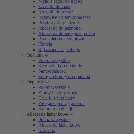
Myjki i gąbki do kąpieli
Szczotki do ciała
Szczotki do masażu
Rękawice do samoopalacza
Przybory do pedicure
Akcesoria do paznokci
Akcesoria do pielęgnacji ciała
Bransoletki materiałowe
Flanela
Rękawice do peelingu
Opalanie
Pokaż wszystkie
Kosmetyki po opalaniu
Samoopalacze
Spraye i kremy do opalania
Depilacja
Pokaż wszystkie
Zimny i ciepły wosk
Golarki i depilatory
Pielęgnacja przy goleniu
Krem do depilacji
Akcesoria łazienkowe
Pokaż wszystkie
Akcesoria łazienkowe
Szlafroki