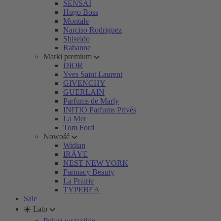
SENSAI
Hugo Boss
Montale
Narciso Rodriguez
Shiseido
Rabanne
Marki premium
DIOR
Yves Saint Laurent
GIVENCHY
GUERLAIN
Parfums de Marly
INITIO Parfums Privés
La Mer
Tom Ford
Nowość
Widian
IRÄYE
NEST NEW YORK
Farmacy Beauty
La Prairie
TYPEBEA
Sale
☀️ Lato
Pokaż wszystkie