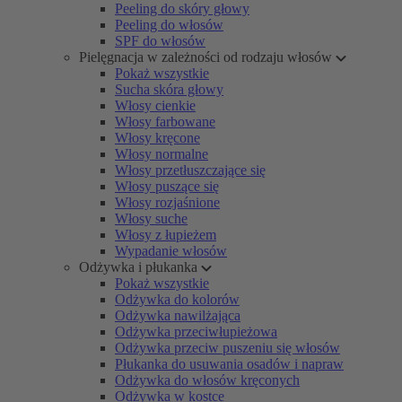
Peeling do skóry głowy
Peeling do włosów
SPF do włosów
Pielęgnacja w zależności od rodzaju włosów
Pokaż wszystkie
Sucha skóra głowy
Włosy cienkie
Włosy farbowane
Włosy kręcone
Włosy normalne
Włosy przetłuszczające się
Włosy puszące się
Włosy rozjaśnione
Włosy suche
Włosy z łupieżem
Wypadanie włosów
Odżywka i płukanka
Pokaż wszystkie
Odżywka do kolorów
Odżywka nawilżająca
Odżywka przeciwłupieżowa
Odżywka przeciw puszeniu się włosów
Płukanka do usuwania osadów i napraw
Odżywka do włosów kręconych
Odżywka w kostce