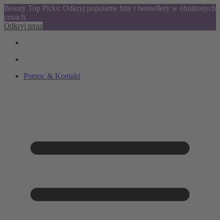
Beauty Top Picks: Odkryj popularne hity i bestsellery w obniżonych
cenach
Odkryj teraz
Pomoc & Kontakt