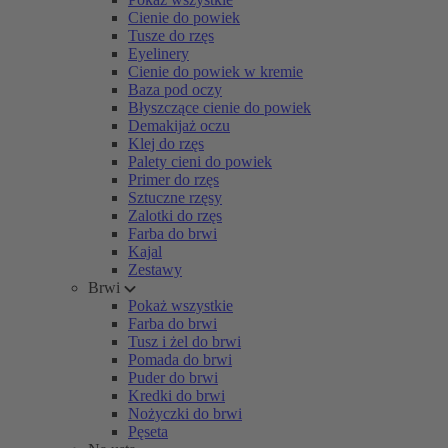
Cienie do powiek
Tusze do rzęs
Eyelinery
Cienie do powiek w kremie
Baza pod oczy
Błyszczące cienie do powiek
Demakijaż oczu
Klej do rzęs
Palety cieni do powiek
Primer do rzęs
Sztuczne rzęsy
Zalotki do rzęs
Farba do brwi
Kajal
Zestawy
Brwi
Pokaż wszystkie
Farba do brwi
Tusz i żel do brwi
Pomada do brwi
Puder do brwi
Kredki do brwi
Nożyczki do brwi
Pęseta