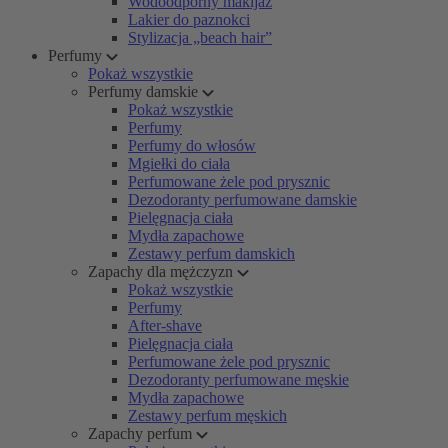
Wodoodporny makijaż
Lakier do paznokci
Stylizacja „beach hair”
Perfumy
Pokaż wszystkie
Perfumy damskie
Pokaż wszystkie
Perfumy
Perfumy do włosów
Mgiełki do ciała
Perfumowane żele pod prysznic
Dezodoranty perfumowane damskie
Pielęgnacja ciała
Mydła zapachowe
Zestawy perfum damskich
Zapachy dla mężczyzn
Pokaż wszystkie
Perfumy
After-shave
Pielęgnacja ciała
Perfumowane żele pod prysznic
Dezodoranty perfumowane męskie
Mydła zapachowe
Zestawy perfum męskich
Zapachy perfum