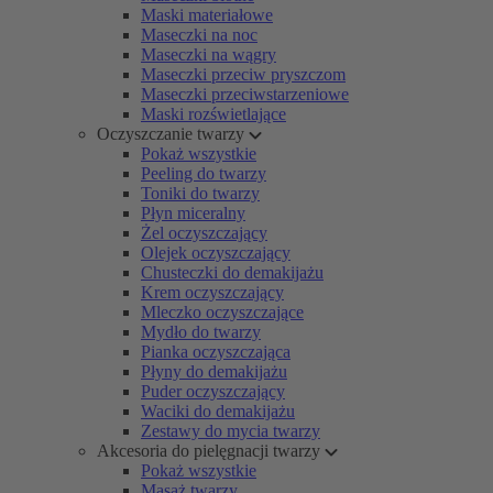
Maski materiałowe
Maseczki na noc
Maseczki na wągry
Maseczki przeciw pryszczom
Maseczki przeciwstarzeniowe
Maski rozświetlające
Oczyszczanie twarzy
Pokaż wszystkie
Peeling do twarzy
Toniki do twarzy
Płyn miceralny
Żel oczyszczający
Olejek oczyszczający
Chusteczki do demakijażu
Krem oczyszczający
Mleczko oczyszczające
Mydło do twarzy
Pianka oczyszczająca
Płyny do demakijażu
Puder oczyszczający
Waciki do demakijażu
Zestawy do mycia twarzy
Akcesoria do pielęgnacji twarzy
Pokaż wszystkie
Masaż twarzy