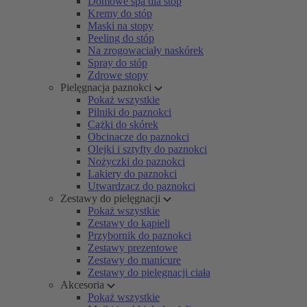
Domowe spa dla stóp
Kremy do stóp
Maski na stopy
Peeling do stóp
Na zrogowaciały naskórek
Spray do stóp
Zdrowe stopy
Pielęgnacja paznokci
Pokaż wszystkie
Pilniki do paznokci
Cążki do skórek
Obcinacze do paznokci
Olejki i sztyfty do paznokci
Nożyczki do paznokci
Lakiery do paznokci
Utwardzacz do paznokci
Zestawy do pielęgnacji
Pokaż wszystkie
Zestawy do kąpieli
Przybornik do paznokci
Zestawy prezentowe
Zestawy do manicure
Zestawy do pielęgnacji ciała
Akcesoria
Pokaż wszystkie