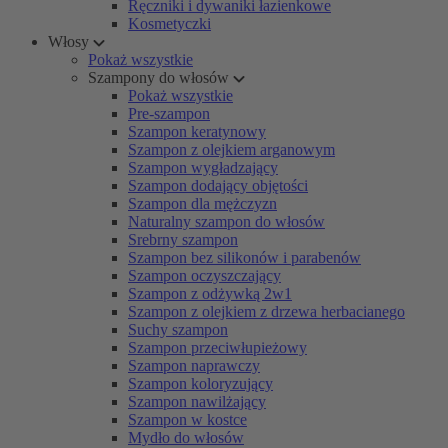
Ręczniki i dywaniki łazienkowe
Kosmetyczki
Włosy
Pokaż wszystkie
Szampony do włosów
Pokaż wszystkie
Pre-szampon
Szampon keratynowy
Szampon z olejkiem arganowym
Szampon wygładzający
Szampon dodający objętości
Szampon dla mężczyzn
Naturalny szampon do włosów
Srebrny szampon
Szampon bez silikonów i parabenów
Szampon oczyszczający
Szampon z odżywką 2w1
Szampon z olejkiem z drzewa herbacianego
Suchy szampon
Szampon przeciwłupieżowy
Szampon naprawczy
Szampon koloryzujący
Szampon nawilżający
Szampon w kostce
Mydło do włosów