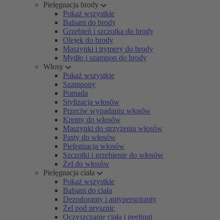
Pielęgnacja brody
Pokaż wszystkie
Balsam do brody
Grzebień i szczotka do brody
Olejek do brody
Maszynki i trymery do brody
Mydło i szampon do brody
Włosy
Pokaż wszystkie
Szampony
Pomada
Stylizacja włosów
Przeciw wypadaniu włosów
Kremy do włosów
Maszynki do strzyżenia włosów
Pasty do włosów
Pielęgnacja włosów
Szczotki i grzebienie do włosów
Żel do włosów
Pielęgnacja ciała
Pokaż wszystkie
Balsam do ciała
Dezodoranty i antyperspiranty
Żel pod prysznic
Oczyszczanie ciała i peelingi