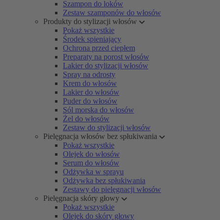
Szampon do loków
Zestaw szamponów do włosów
Produkty do stylizacji włosów
Pokaż wszystkie
Środek spieniający
Ochrona przed ciepłem
Preparaty na porost włosów
Lakier do stylizacji włosów
Spray na odrosty
Krem do włosów
Lakier do włosów
Puder do włosów
Sól morska do włosów
Żel do włosów
Zestaw do stylizacji włosów
Pielęgnacja włosów bez spłukiwania
Pokaż wszystkie
Olejek do włosów
Serum do włosów
Odżywka w sprayu
Odżywka bez spłukiwania
Zestawy do pielęgnacji włosów
Pielęgnacja skóry głowy
Pokaż wszystkie
Olejek do skóry głowy