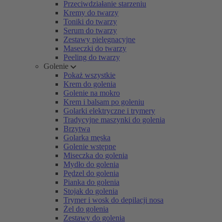
Przeciwdziałanie starzeniu
Kremy do twarzy
Toniki do twarzy
Serum do twarzy
Zestawy pielęgnacyjne
Maseczki do twarzy
Peeling do twarzy
Golenie
Pokaż wszystkie
Krem do golenia
Golenie na mokro
Krem i balsam po goleniu
Golarki elektryczne i trymery
Tradycyjne maszynki do golenia
Brzytwa
Golarka męska
Golenie wstępne
Miseczka do golenia
Mydło do golenia
Pędzel do golenia
Pianka do golenia
Stojak do golenia
Trymer i wosk do depilacji nosa
Żel do golenia
Zestawy do golenia