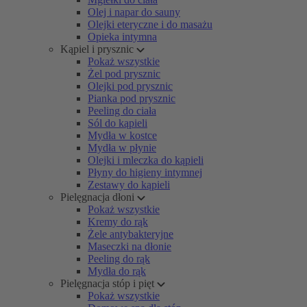
Olej i napar do sauny
Olejki eteryczne i do masażu
Opieka intymna
Kąpiel i prysznic
Pokaż wszystkie
Żel pod prysznic
Olejki pod prysznic
Pianka pod prysznic
Peeling do ciała
Sól do kąpieli
Mydła w kostce
Mydła w płynie
Olejki i mleczka do kąpieli
Płyny do higieny intymnej
Zestawy do kąpieli
Pielęgnacja dłoni
Pokaż wszystkie
Kremy do rąk
Żele antybakteryjne
Maseczki na dłonie
Peeling do rąk
Mydła do rąk
Pielęgnacja stóp i pięt
Pokaż wszystkie