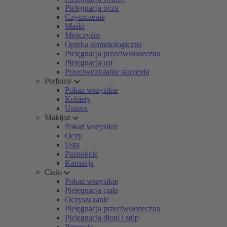
Pielęgnacja oczu
Czyszczenie
Maski
Mężczyźni
Opieka stomatologiczna
Pielęgnacja przeciwsłoneczna
Pielęgnacja ust
Przeciwdziałanie starzeniu
Perfumy
Pokaż wszystkie
Kobiety
Unisex
Makijaż
Pokaż wszystkie
Oczy
Usta
Paznokcie
Karnacja
Ciało
Pokaż wszystkie
Pielęgnacja ciała
Oczyszczanie
Pielęgnacja przeciwsłoneczna
Pielęgnacja dłoni i stóp
Panowie