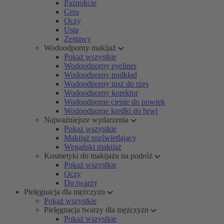
Paznokcie
Cera
Oczy
Usta
Zestawy
Wodoodporny makijaż
Pokaż wszystkie
Wodoodporny eyeliner
Wodoodporny podkład
Wodoodporny tusz do rzęs
Wodoodporny korektor
Wodoodporne cienie do powiek
Wodoodporne kredki do brwi
Najważniejsze wydarzenia
Pokaż wszystkie
Makijaż rozświetlający
Wegański makijaż
Kosmetyki do makijażu na podróż
Pokaż wszystkie
Oczy
Do twarzy
Pielęgnacja dla mężczyzn
Pokaż wszystkie
Pielęgnacja twarzy dla mężczyzn
Pokaż wszystkie