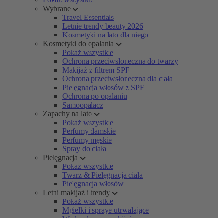
Wybrane
Travel Essentials
Letnie trendy beauty 2026
Kosmetyki na lato dla niego
Kosmetyki do opalania
Pokaż wszystkie
Ochrona przeciwsłoneczna do twarzy
Makijaż z filtrem SPF
Ochrona przeciwsłoneczna dla ciała
Pielęgnacja włosów z SPF
Ochrona po opalaniu
Samoopalacz
Zapachy na lato
Pokaż wszystkie
Perfumy damskie
Perfumy męskie
Spray do ciała
Pielęgnacja
Pokaż wszystkie
Twarz & Pielęgnacja ciała
Pielęgnacja włosów
Letni makijaż i trendy
Pokaż wszystkie
Mgiełki i spraye utrwalające