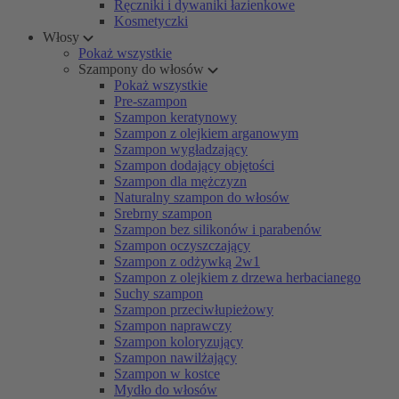
Ręczniki i dywaniki łazienkowe
Kosmetyczki
Włosy
Pokaż wszystkie
Szampony do włosów
Pokaż wszystkie
Pre-szampon
Szampon keratynowy
Szampon z olejkiem arganowym
Szampon wygładzający
Szampon dodający objętości
Szampon dla mężczyzn
Naturalny szampon do włosów
Srebrny szampon
Szampon bez silikonów i parabenów
Szampon oczyszczający
Szampon z odżywką 2w1
Szampon z olejkiem z drzewa herbacianego
Suchy szampon
Szampon przeciwłupieżowy
Szampon naprawczy
Szampon koloryzujący
Szampon nawilżający
Szampon w kostce
Mydło do włosów