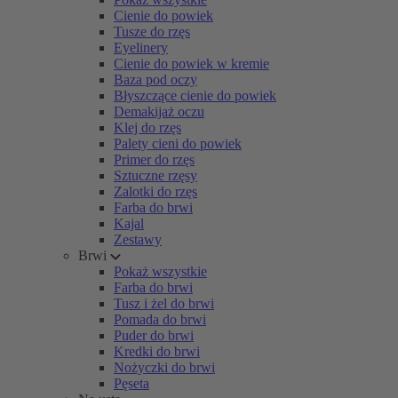
Cienie do powiek
Tusze do rzęs
Eyelinery
Cienie do powiek w kremie
Baza pod oczy
Błyszczące cienie do powiek
Demakijaż oczu
Klej do rzęs
Palety cieni do powiek
Primer do rzęs
Sztuczne rzęsy
Zalotki do rzęs
Farba do brwi
Kajal
Zestawy
Brwi
Pokaż wszystkie
Farba do brwi
Tusz i żel do brwi
Pomada do brwi
Puder do brwi
Kredki do brwi
Nożyczki do brwi
Pęseta