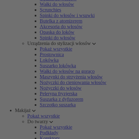
Wałki do włosów
Scrunchies
Spinki do włosów i wsuwki
Butelka z atomizerem
Akcesoria do włosów
Opaska do loków
Spinki do włosów
Urządzenia do stylizacji włosów
Pokaż wszystkie
Prostownica
Lokówka
Suszarko lokówka
Wałki do włosów na gorąco
Maszynki do strzyżenia włosów
Nożyczki do cieniowania włosów
Nożyczki do włosów
Peleryna fryzjerska
Suszarka z dyfuzorem
Szczotko suszarka
Makijaż
Pokaż wszystkie
Do twarzy
Pokaż wszystkie
Podkłady
Korektory