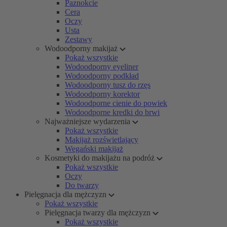
Paznokcie
Cera
Oczy
Usta
Zestawy
Wodoodporny makijaż
Pokaż wszystkie
Wodoodporny eyeliner
Wodoodporny podkład
Wodoodporny tusz do rzęs
Wodoodporny korektor
Wodoodporne cienie do powiek
Wodoodporne kredki do brwi
Najważniejsze wydarzenia
Pokaż wszystkie
Makijaż rozświetlający
Wegański makijaż
Kosmetyki do makijażu na podróż
Pokaż wszystkie
Oczy
Do twarzy
Pielęgnacja dla mężczyzn
Pokaż wszystkie
Pielęgnacja twarzy dla mężczyzn
Pokaż wszystkie