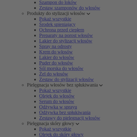
Szampon do loków
Zestaw szamponów do włosów
Produkty do stylizacji włosów
Pokaż wszystkie
Środek spieniający
Ochrona przed ciepłem
Preparaty na porost włosów
Lakier do stylizacji włosów
Spray na odrosty
Krem do włosów
Lakier do włosów
Puder do włosów
Sól morska do włosów
Żel do włosów
Zestaw do stylizacji włosów
Pielęgnacja włosów bez spłukiwania
Pokaż wszystkie
Olejek do włosów
Serum do włosów
Odżywka w sprayu
Odżywka bez spłukiwania
Zestawy do pielęgnacji włosów
Pielęgnacja skóry głowy
Pokaż wszystkie
Olejek do skóry głowy