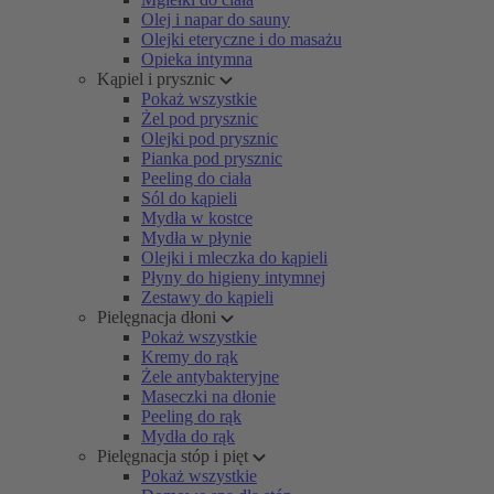
Olej i napar do sauny
Olejki eteryczne i do masażu
Opieka intymna
Kąpiel i prysznic
Pokaż wszystkie
Żel pod prysznic
Olejki pod prysznic
Pianka pod prysznic
Peeling do ciała
Sól do kąpieli
Mydła w kostce
Mydła w płynie
Olejki i mleczka do kąpieli
Płyny do higieny intymnej
Zestawy do kąpieli
Pielęgnacja dłoni
Pokaż wszystkie
Kremy do rąk
Żele antybakteryjne
Maseczki na dłonie
Peeling do rąk
Mydła do rąk
Pielęgnacja stóp i pięt
Pokaż wszystkie