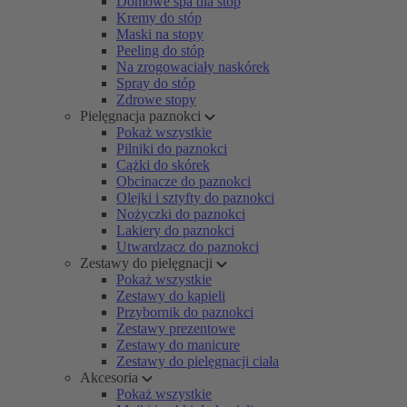
Domowe spa dla stóp
Kremy do stóp
Maski na stopy
Peeling do stóp
Na zrogowaciały naskórek
Spray do stóp
Zdrowe stopy
Pielęgnacja paznokci
Pokaż wszystkie
Pilniki do paznokci
Cążki do skórek
Obcinacze do paznokci
Olejki i sztyfty do paznokci
Nożyczki do paznokci
Lakiery do paznokci
Utwardzacz do paznokci
Zestawy do pielęgnacji
Pokaż wszystkie
Zestawy do kąpieli
Przybornik do paznokci
Zestawy prezentowe
Zestawy do manicure
Zestawy do pielęgnacji ciała
Akcesoria
Pokaż wszystkie