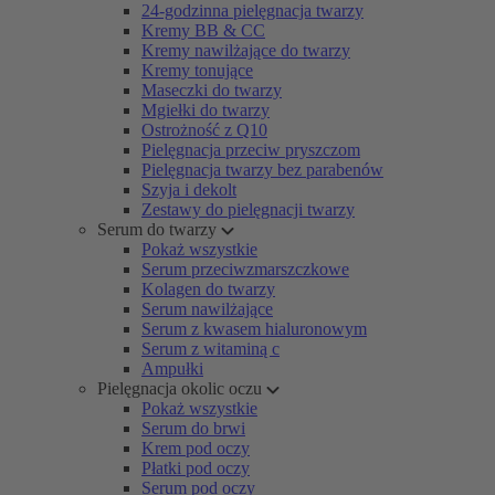
24-godzinna pielęgnacja twarzy
Kremy BB & CC
Kremy nawilżające do twarzy
Kremy tonujące
Maseczki do twarzy
Mgiełki do twarzy
Ostrożność z Q10
Pielęgnacja przeciw pryszczom
Pielęgnacja twarzy bez parabenów
Szyja i dekolt
Zestawy do pielęgnacji twarzy
Serum do twarzy
Pokaż wszystkie
Serum przeciwzmarszczkowe
Kolagen do twarzy
Serum nawilżające
Serum z kwasem hialuronowym
Serum z witaminą c
Ampułki
Pielęgnacja okolic oczu
Pokaż wszystkie
Serum do brwi
Krem pod oczy
Płatki pod oczy
Serum pod oczy