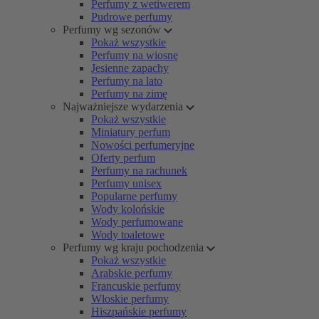
Perfumy z wetiwerem
Pudrowe perfumy
Perfumy wg sezonów
Pokaż wszystkie
Perfumy na wiosnę
Jesienne zapachy
Perfumy na lato
Perfumy na zimę
Najważniejsze wydarzenia
Pokaż wszystkie
Miniatury perfum
Nowości perfumeryjne
Oferty perfum
Perfumy na rachunek
Perfumy unisex
Popularne perfumy
Wody kolońskie
Wody perfumowane
Wody toaletowe
Perfumy wg kraju pochodzenia
Pokaż wszystkie
Arabskie perfumy
Francuskie perfumy
Włoskie perfumy
Hiszpańskie perfumy