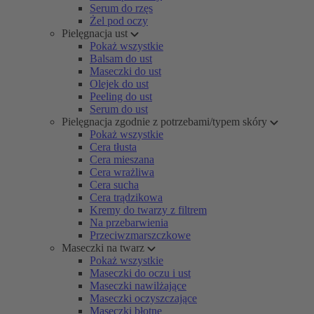
Serum do rzęs
Żel pod oczy
Pielęgnacja ust
Pokaż wszystkie
Balsam do ust
Maseczki do ust
Olejek do ust
Peeling do ust
Serum do ust
Pielęgnacja zgodnie z potrzebami/typem skóry
Pokaż wszystkie
Cera tłusta
Cera mieszana
Cera wrażliwa
Cera sucha
Cera trądzikowa
Kremy do twarzy z filtrem
Na przebarwienia
Przeciwzmarszczkowe
Maseczki na twarz
Pokaż wszystkie
Maseczki do oczu i ust
Maseczki nawilżające
Maseczki oczyszczające
Maseczki błotne