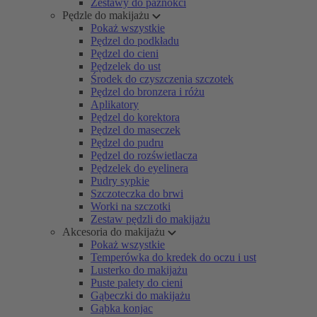
Zestawy do paznokci
Pędzle do makijażu
Pokaż wszystkie
Pędzel do podkładu
Pędzel do cieni
Pędzelek do ust
Środek do czyszczenia szczotek
Pędzel do bronzera i różu
Aplikatory
Pędzel do korektora
Pędzel do maseczek
Pędzel do pudru
Pędzel do rozświetlacza
Pędzelek do eyelinera
Pudry sypkie
Szczoteczka do brwi
Worki na szczotki
Zestaw pędzli do makijażu
Akcesoria do makijażu
Pokaż wszystkie
Temperówka do kredek do oczu i ust
Lusterko do makijażu
Puste palety do cieni
Gąbeczki do makijażu
Gąbka konjac