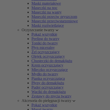
Maski materiałowe
Maseczki na noc
Maseczki na wągry
Maseczki przeciw pryszczom
Maseczki przeciwstarzeniowe
Maski rozświetlające
Oczyszczanie twarzy
Pokaż wszystkie
Peeling do twarzy
Toniki do twarzy
Płyn miceralny
Żel oczyszczający
Olejek oczyszczający
Chusteczki do demakijażu
Krem oczyszczający
Mleczko oczyszczające
Mydło do twarzy
Pianka oczyszczająca
Płyny do demakijażu
Puder oczyszczający
Waciki do demakijażu
Zestawy do mycia twarzy
Akcesoria do pielęgnacji twarzy
Pokaż wszystkie
Masaż twarzy