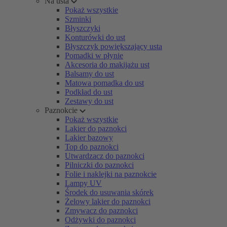
Na usta
Pokaż wszystkie
Szminki
Błyszczyki
Konturówki do ust
Błyszczyk powiększający usta
Pomadki w płynie
Akcesoria do makijażu ust
Balsamy do ust
Matowa pomadka do ust
Podkład do ust
Zestawy do ust
Paznokcie
Pokaż wszystkie
Lakier do paznokci
Lakier bazowy
Top do paznokci
Utwardzacz do paznokci
Pilniczki do paznokci
Folie i naklejki na paznokcie
Lampy UV
Środek do usuwania skórek
Żelowy lakier do paznokci
Zmywacz do paznokci
Odżywki do paznokci