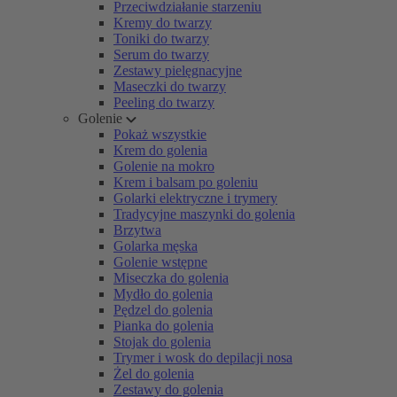
Przeciwdziałanie starzeniu
Kremy do twarzy
Toniki do twarzy
Serum do twarzy
Zestawy pielęgnacyjne
Maseczki do twarzy
Peeling do twarzy
Golenie
Pokaż wszystkie
Krem do golenia
Golenie na mokro
Krem i balsam po goleniu
Golarki elektryczne i trymery
Tradycyjne maszynki do golenia
Brzytwa
Golarka męska
Golenie wstępne
Miseczka do golenia
Mydło do golenia
Pędzel do golenia
Pianka do golenia
Stojak do golenia
Trymer i wosk do depilacji nosa
Żel do golenia
Zestawy do golenia