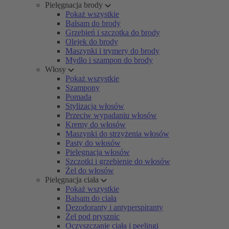
Pielęgnacja brody
Pokaż wszystkie
Balsam do brody
Grzebień i szczotka do brody
Olejek do brody
Maszynki i trymery do brody
Mydło i szampon do brody
Włosy
Pokaż wszystkie
Szampony
Pomada
Stylizacja włosów
Przeciw wypadaniu włosów
Kremy do włosów
Maszynki do strzyżenia włosów
Pasty do włosów
Pielęgnacja włosów
Szczotki i grzebienie do włosów
Żel do włosów
Pielęgnacja ciała
Pokaż wszystkie
Balsam do ciała
Dezodoranty i antyperspiranty
Żel pod prysznic
Oczyszczanie ciała i peelingi