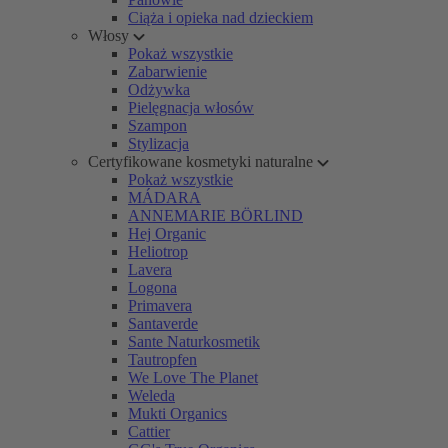
Ciąża i opieka nad dzieckiem
Włosy
Pokaż wszystkie
Zabarwienie
Odżywka
Pielęgnacja włosów
Szampon
Stylizacja
Certyfikowane kosmetyki naturalne
Pokaż wszystkie
MÁDARA
ANNEMARIE BÖRLIND
Hej Organic
Heliotrop
Lavera
Logona
Primavera
Santaverde
Sante Naturkosmetik
Tautropfen
We Love The Planet
Weleda
Mukti Organics
Cattier