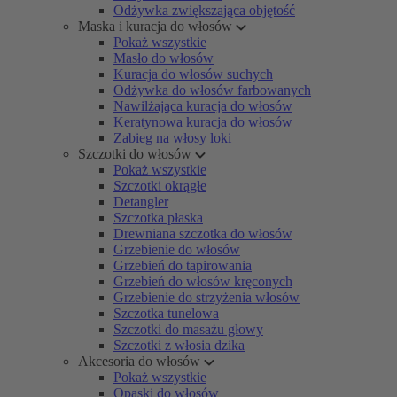
Odżywka zwiększająca objętość
Maska i kuracja do włosów
Pokaż wszystkie
Masło do włosów
Kuracja do włosów suchych
Odżywka do włosów farbowanych
Nawilżająca kuracja do włosów
Keratynowa kuracja do włosów
Zabieg na włosy loki
Szczotki do włosów
Pokaż wszystkie
Szczotki okrągłe
Detangler
Szczotka płaska
Drewniana szczotka do włosów
Grzebienie do włosów
Grzebień do tapirowania
Grzebień do włosów kręconych
Grzebienie do strzyżenia włosów
Szczotka tunelowa
Szczotki do masażu głowy
Szczotki z włosia dzika
Akcesoria do włosów
Pokaż wszystkie
Opaski do włosów