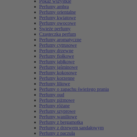
Pokaż wszystkie
Perfumy ambra
Perfumy orientalne
Perfumy kwiatowe
Perfumy owocowe
Świeże perfumy
Cząsteczka perfum
Perfumy aromatyczne
Perfumy cytrusowe
Perfumy drzewne
Perfumy fiołkowe
Perfumy jabłkowe
Perfumy jaśminowe
Perfumy kokosowe
Perfumy korzenne
Perfumy liliowe
Perfumy o zapachu świeżego prania
Perfumy oud
Perfumy piżmowe
Perfumy różane
Perfumy szyprowe
Perfumy waniliowe
Perfumy z bergamotką
Perfumy z drzewem sandałowym
Perfumy z paczulą