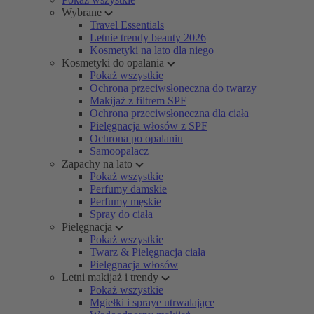
Wybrane
Travel Essentials
Letnie trendy beauty 2026
Kosmetyki na lato dla niego
Kosmetyki do opalania
Pokaż wszystkie
Ochrona przeciwsłoneczna do twarzy
Makijaż z filtrem SPF
Ochrona przeciwsłoneczna dla ciała
Pielęgnacja włosów z SPF
Ochrona po opalaniu
Samoopalacz
Zapachy na lato
Pokaż wszystkie
Perfumy damskie
Perfumy męskie
Spray do ciała
Pielęgnacja
Pokaż wszystkie
Twarz & Pielęgnacja ciała
Pielęgnacja włosów
Letni makijaż i trendy
Pokaż wszystkie
Mgiełki i spraye utrwalające