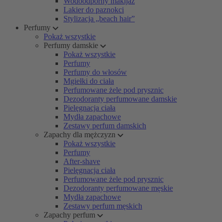
Wodoodporny makijaż
Lakier do paznokci
Stylizacja „beach hair”
Perfumy
Pokaż wszystkie
Perfumy damskie
Pokaż wszystkie
Perfumy
Perfumy do włosów
Mgiełki do ciała
Perfumowane żele pod prysznic
Dezodoranty perfumowane damskie
Pielęgnacja ciała
Mydła zapachowe
Zestawy perfum damskich
Zapachy dla mężczyzn
Pokaż wszystkie
Perfumy
After-shave
Pielęgnacja ciała
Perfumowane żele pod prysznic
Dezodoranty perfumowane męskie
Mydła zapachowe
Zestawy perfum męskich
Zapachy perfum