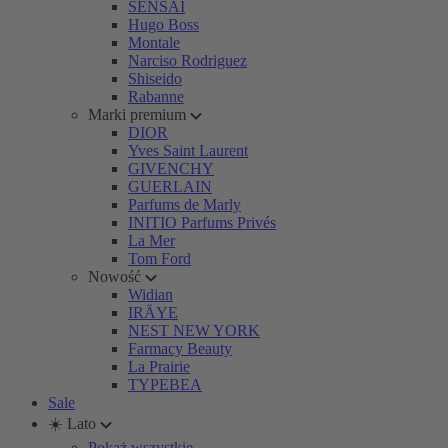
SENSAI
Hugo Boss
Montale
Narciso Rodriguez
Shiseido
Rabanne
Marki premium
DIOR
Yves Saint Laurent
GIVENCHY
GUERLAIN
Parfums de Marly
INITIO Parfums Privés
La Mer
Tom Ford
Nowość
Widian
IRÄYE
NEST NEW YORK
Farmacy Beauty
La Prairie
TYPEBEA
Sale
☀️ Lato
Pokaż wszystkie