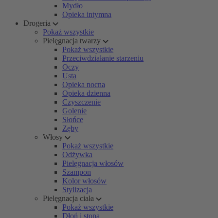
Mydło
Opieka intymna
Drogeria
Pokaż wszystkie
Pielęgnacja twarzy
Pokaż wszystkie
Przeciwdziałanie starzeniu
Oczy
Usta
Opieka nocna
Opieka dzienna
Czyszczenie
Golenie
Słońce
Zęby
Włosy
Pokaż wszystkie
Odżywka
Pielęgnacja włosów
Szampon
Kolor włosów
Stylizacja
Pielęgnacja ciała
Pokaż wszystkie
Dłoń i stopa