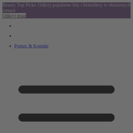
Beauty Top Picks: Odkryj popularne hity i bestsellery w obniżonych
cenach
Odkryj teraz
Pomoc & Kontakt