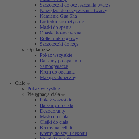
Szczoteczki do oczyszczania twarzy
Narzędzia do oczyszczania twarzy
Kamienie Gua Sha
Lusterko kosmetyczne
Maski do spania
Opaska kosmetyczna
Roller mikroigłowy
Szczoteczki do rzęs
Opalanie
Pokaż wszystkie
Balsamy po opalaniu
Samoopalacze
Krem do opalania
Makijaż słoneczny
Ciało
Pokaż wszystkie
Pielęgnacja ciała
Pokaż wszystkie
Balsamy do ciała
Dezodoranty
Masło do ciała
Olejki do ciała
Kremy na celluit
Kremy do szyi i dekoltu
Mgiełki do ciała