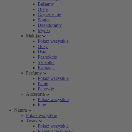
Balsamy
Oleje
Czyszczenie
Słońce
Dezodoranty
Mydła
Makijaż
Pokaż wszystkie
Oczy
Usta
Paznokcie
Szczotka
Karnacja
Perfumy
Pokaż wszystkie
Panie
Panowie
Akcesoria
Pokaż wszystkie
Inne
Natura
Pokaż wszystkie
Twarz
Pokaż wszystkie
Pielęgnacja twarzy