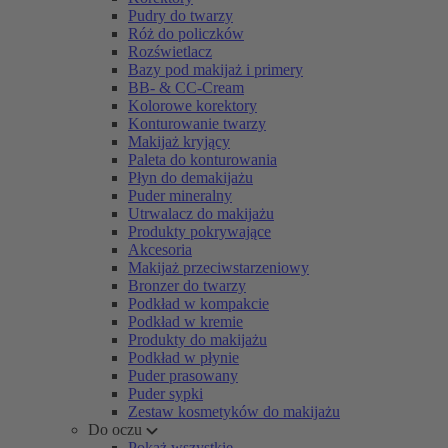
Pudry do twarzy
Róż do policzków
Rozświetlacz
Bazy pod makijaż i primery
BB- & CC-Cream
Kolorowe korektory
Konturowanie twarzy
Makijaż kryjący
Paleta do konturowania
Płyn do demakijażu
Puder mineralny
Utrwalacz do makijażu
Produkty pokrywające
Akcesoria
Makijaż przeciwstarzeniowy
Bronzer do twarzy
Podkład w kompakcie
Podkład w kremie
Produkty do makijażu
Podkład w płynie
Puder prasowany
Puder sypki
Zestaw kosmetyków do makijażu
Do oczu
Pokaż wszystkie