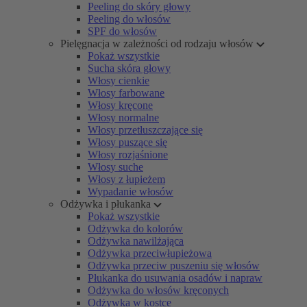
Peeling do skóry głowy
Peeling do włosów
SPF do włosów
Pielęgnacja w zależności od rodzaju włosów
Pokaż wszystkie
Sucha skóra głowy
Włosy cienkie
Włosy farbowane
Włosy kręcone
Włosy normalne
Włosy przetłuszczające się
Włosy puszące się
Włosy rozjaśnione
Włosy suche
Włosy z łupieżem
Wypadanie włosów
Odżywka i płukanka
Pokaż wszystkie
Odżywka do kolorów
Odżywka nawilżająca
Odżywka przeciwłupieżowa
Odżywka przeciw puszeniu się włosów
Płukanka do usuwania osadów i napraw
Odżywka do włosów kręconych
Odżywka w kostce