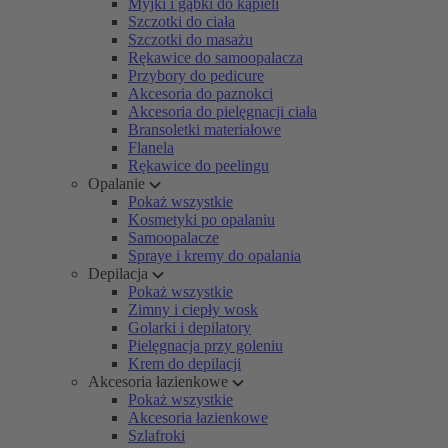
Myjki i gąbki do kąpieli
Szczotki do ciała
Szczotki do masażu
Rękawice do samoopalacza
Przybory do pedicure
Akcesoria do paznokci
Akcesoria do pielęgnacji ciała
Bransoletki materiałowe
Flanela
Rękawice do peelingu
Opalanie
Pokaż wszystkie
Kosmetyki po opalaniu
Samoopalacze
Spraye i kremy do opalania
Depilacja
Pokaż wszystkie
Zimny i ciepły wosk
Golarki i depilatory
Pielęgnacja przy goleniu
Krem do depilacji
Akcesoria łazienkowe
Pokaż wszystkie
Akcesoria łazienkowe
Szlafroki