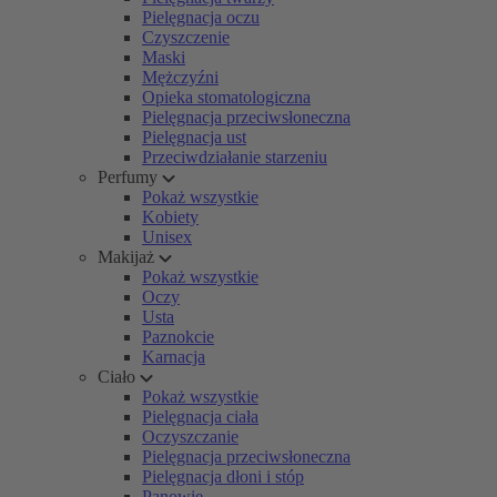
Pielęgnacja oczu
Czyszczenie
Maski
Mężczyźni
Opieka stomatologiczna
Pielęgnacja przeciwsłoneczna
Pielęgnacja ust
Przeciwdziałanie starzeniu
Perfumy
Pokaż wszystkie
Kobiety
Unisex
Makijaż
Pokaż wszystkie
Oczy
Usta
Paznokcie
Karnacja
Ciało
Pokaż wszystkie
Pielęgnacja ciała
Oczyszczanie
Pielęgnacja przeciwsłoneczna
Pielęgnacja dłoni i stóp
Panowie