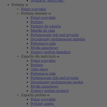
Stylizacja „beach hair”
Perfumy
Pokaż wszystkie
Perfumy damskie
Pokaż wszystkie
Perfumy
Perfumy do włosów
Mgiełki do ciała
Perfumowane żele pod prysznic
Dezodoranty perfumowane damskie
Pielęgnacja ciała
Mydła zapachowe
Zestawy perfum damskich
Zapachy dla mężczyzn
Pokaż wszystkie
Perfumy
After-shave
Pielęgnacja ciała
Perfumowane żele pod prysznic
Dezodoranty perfumowane męskie
Mydła zapachowe
Zestawy perfum męskich
Zapachy perfum
Pokaż wszystkie
Perfumy ambra