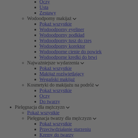
Oczy
Usta
Zestawy
Wodoodporny makijaż
Pokaż wszystkie
Wodoodporny eyeliner
Wodoodporny podkład
Wodoodporny tusz do rzęs
Wodoodporny korektor
Wodoodporne cienie do powiek
Wodoodporne kredki do brwi
Najważniejsze wydarzenia
Pokaż wszystkie
Makijaż rozświetlający
Wegański makijaż
Kosmetyki do makijażu na podróż
Pokaż wszystkie
Oczy
Do twarzy
Pielęgnacja dla mężczyzn
Pokaż wszystkie
Pielęgnacja twarzy dla mężczyzn
Pokaż wszystkie
Przeciwdziałanie starzeniu
Kremy do twarzy