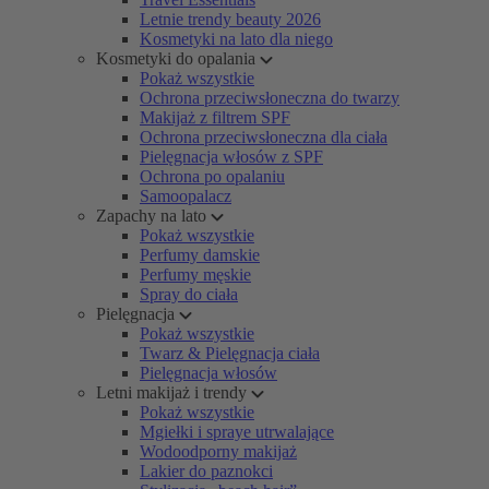
Letnie trendy beauty 2026
Kosmetyki na lato dla niego
Kosmetyki do opalania
Pokaż wszystkie
Ochrona przeciwsłoneczna do twarzy
Makijaż z filtrem SPF
Ochrona przeciwsłoneczna dla ciała
Pielęgnacja włosów z SPF
Ochrona po opalaniu
Samoopalacz
Zapachy na lato
Pokaż wszystkie
Perfumy damskie
Perfumy męskie
Spray do ciała
Pielęgnacja
Pokaż wszystkie
Twarz & Pielęgnacja ciała
Pielęgnacja włosów
Letni makijaż i trendy
Pokaż wszystkie
Mgiełki i spraye utrwalające
Wodoodporny makijaż
Lakier do paznokci