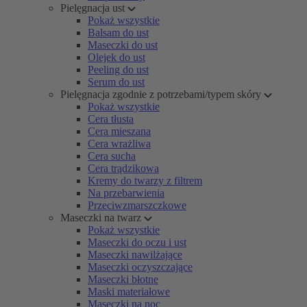
Pielęgnacja ust
Pokaż wszystkie
Balsam do ust
Maseczki do ust
Olejek do ust
Peeling do ust
Serum do ust
Pielęgnacja zgodnie z potrzebami/typem skóry
Pokaż wszystkie
Cera tłusta
Cera mieszana
Cera wrażliwa
Cera sucha
Cera trądzikowa
Kremy do twarzy z filtrem
Na przebarwienia
Przeciwzmarszczkowe
Maseczki na twarz
Pokaż wszystkie
Maseczki do oczu i ust
Maseczki nawilżające
Maseczki oczyszczające
Maseczki błotne
Maski materiałowe
Maseczki na noc