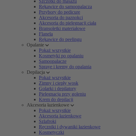
Szczotki do masażu
Rękawice do samoopalacza
Przybory do pedicure
Akcesoria do paznokci
Akcesoria do pielęgnacji ciała
Bransoletki materiałowe
Flanela
Rękawice do peelingu
Opalanie
Pokaż wszystkie
Kosmetyki po opalaniu
Samoopalacze
Spraye i kremy do opalania
Depilacja
Pokaż wszystkie
Zimny i ciepły wosk
Golarki i depilatory
Pielęgnacja przy goleniu
Krem do depilacji
Akcesoria łazienkowe
Pokaż wszystkie
Akcesoria łazienkowe
Szlafroki
Ręczniki i dywaniki łazienkowe
Kosmetyczki