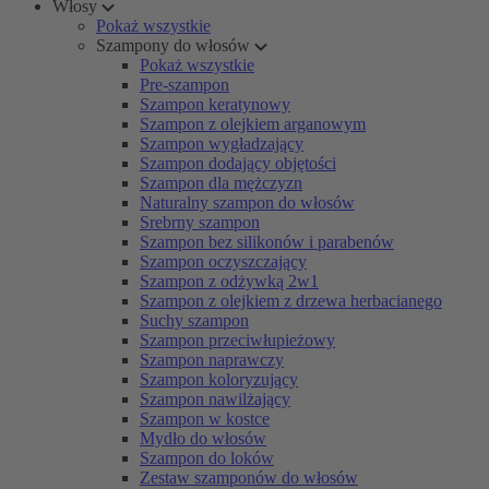
Włosy
Pokaż wszystkie
Szampony do włosów
Pokaż wszystkie
Pre-szampon
Szampon keratynowy
Szampon z olejkiem arganowym
Szampon wygładzający
Szampon dodający objętości
Szampon dla mężczyzn
Naturalny szampon do włosów
Srebrny szampon
Szampon bez silikonów i parabenów
Szampon oczyszczający
Szampon z odżywką 2w1
Szampon z olejkiem z drzewa herbacianego
Suchy szampon
Szampon przeciwłupieżowy
Szampon naprawczy
Szampon koloryzujący
Szampon nawilżający
Szampon w kostce
Mydło do włosów
Szampon do loków
Zestaw szamponów do włosów