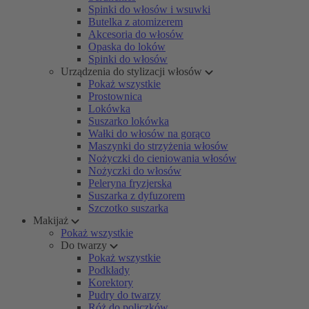
Spinki do włosów i wsuwki
Butelka z atomizerem
Akcesoria do włosów
Opaska do loków
Spinki do włosów
Urządzenia do stylizacji włosów
Pokaż wszystkie
Prostownica
Lokówka
Suszarko lokówka
Wałki do włosów na gorąco
Maszynki do strzyżenia włosów
Nożyczki do cieniowania włosów
Nożyczki do włosów
Peleryna fryzjerska
Suszarka z dyfuzorem
Szczotko suszarka
Makijaż
Pokaż wszystkie
Do twarzy
Pokaż wszystkie
Podkłady
Korektory
Pudry do twarzy
Róż do policzków