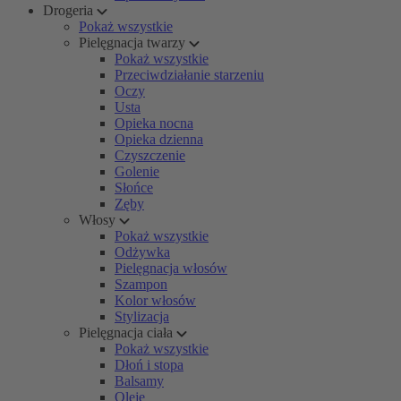
Drogeria
Pokaż wszystkie
Pielęgnacja twarzy
Pokaż wszystkie
Przeciwdziałanie starzeniu
Oczy
Usta
Opieka nocna
Opieka dzienna
Czyszczenie
Golenie
Słońce
Zęby
Włosy
Pokaż wszystkie
Odżywka
Pielęgnacja włosów
Szampon
Kolor włosów
Stylizacja
Pielęgnacja ciała
Pokaż wszystkie
Dłoń i stopa
Balsamy
Oleje