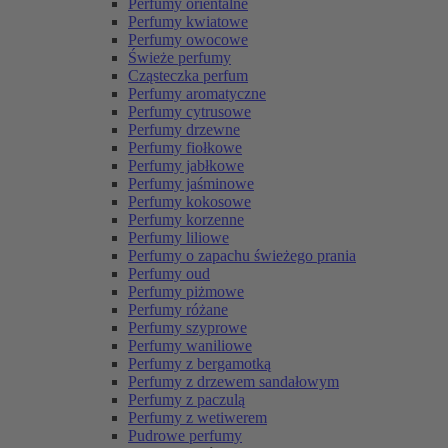
Perfumy orientalne
Perfumy kwiatowe
Perfumy owocowe
Świeże perfumy
Cząsteczka perfum
Perfumy aromatyczne
Perfumy cytrusowe
Perfumy drzewne
Perfumy fiołkowe
Perfumy jabłkowe
Perfumy jaśminowe
Perfumy kokosowe
Perfumy korzenne
Perfumy liliowe
Perfumy o zapachu świeżego prania
Perfumy oud
Perfumy piżmowe
Perfumy różane
Perfumy szyprowe
Perfumy waniliowe
Perfumy z bergamotką
Perfumy z drzewem sandałowym
Perfumy z paczulą
Perfumy z wetiwerem
Pudrowe perfumy