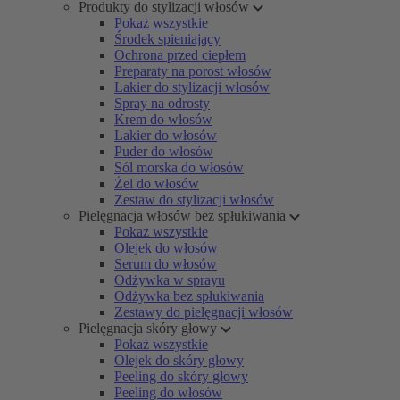
Produkty do stylizacji włosów
Pokaż wszystkie
Środek spieniający
Ochrona przed ciepłem
Preparaty na porost włosów
Lakier do stylizacji włosów
Spray na odrosty
Krem do włosów
Lakier do włosów
Puder do włosów
Sól morska do włosów
Żel do włosów
Zestaw do stylizacji włosów
Pielęgnacja włosów bez spłukiwania
Pokaż wszystkie
Olejek do włosów
Serum do włosów
Odżywka w sprayu
Odżywka bez spłukiwania
Zestawy do pielęgnacji włosów
Pielęgnacja skóry głowy
Pokaż wszystkie
Olejek do skóry głowy
Peeling do skóry głowy
Peeling do włosów