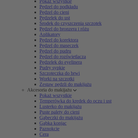
Pokaż wszystkie
Pędzel do podkładu
Pędzel do cieni
Pędzelek do ust
Środek do czyszczenia szczotek
Pędzel do bronzera i różu
Aplikatory
Pędzel do korektora
Pędzel do maseczek
Pędzel do pudru
Pędzel do rozświetlacza
Pędzelek do eyelinera
Pudry sypkie
Szczoteczka do brwi
Worki na szczotki
Zestaw pędzli do makijażu
Akcesoria do makijażu
Pokaż wszystkie
Temperówka do kredek do oczu i ust
Lusterko do makijażu
Puste palety do cieni
Gąbeczki do makijażu
Gąbka konjac
Paznokcie
Cera