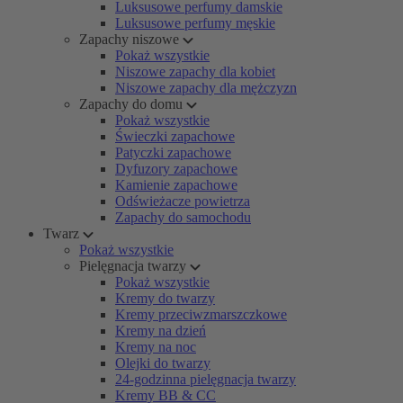
Luksusowe perfumy damskie
Luksusowe perfumy męskie
Zapachy niszowe
Pokaż wszystkie
Niszowe zapachy dla kobiet
Niszowe zapachy dla mężczyzn
Zapachy do domu
Pokaż wszystkie
Świeczki zapachowe
Patyczki zapachowe
Dyfuzory zapachowe
Kamienie zapachowe
Odświeżacze powietrza
Zapachy do samochodu
Twarz
Pokaż wszystkie
Pielęgnacja twarzy
Pokaż wszystkie
Kremy do twarzy
Kremy przeciwzmarszczkowe
Kremy na dzień
Kremy na noc
Olejki do twarzy
24-godzinna pielęgnacja twarzy
Kremy BB & CC