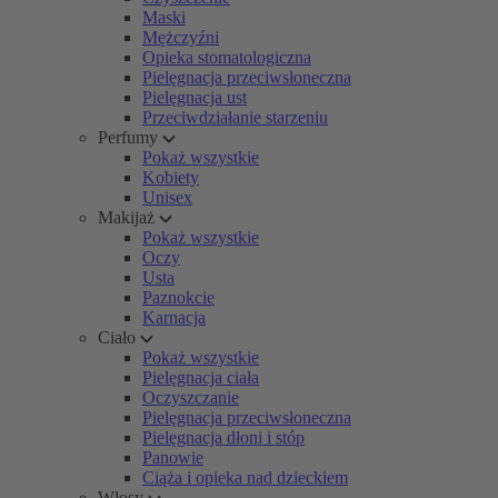
Maski
Mężczyźni
Opieka stomatologiczna
Pielęgnacja przeciwsłoneczna
Pielęgnacja ust
Przeciwdziałanie starzeniu
Perfumy
Pokaż wszystkie
Kobiety
Unisex
Makijaż
Pokaż wszystkie
Oczy
Usta
Paznokcie
Karnacja
Ciało
Pokaż wszystkie
Pielęgnacja ciała
Oczyszczanie
Pielęgnacja przeciwsłoneczna
Pielęgnacja dłoni i stóp
Panowie
Ciąża i opieka nad dzieckiem
Włosy