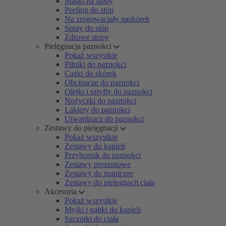
Maski na stopy
Peeling do stóp
Na zrogowaciały naskórek
Spray do stóp
Zdrowe stopy
Pielęgnacja paznokci
Pokaż wszystkie
Pilniki do paznokci
Cążki do skórek
Obcinacze do paznokci
Olejki i sztyfty do paznokci
Nożyczki do paznokci
Lakiery do paznokci
Utwardzacz do paznokci
Zestawy do pielęgnacji
Pokaż wszystkie
Zestawy do kąpieli
Przybornik do paznokci
Zestawy prezentowe
Zestawy do manicure
Zestawy do pielęgnacji ciała
Akcesoria
Pokaż wszystkie
Myjki i gąbki do kąpieli
Szczotki do ciała