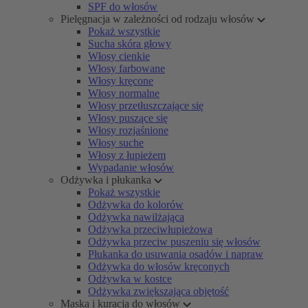
SPF do włosów
Pielęgnacja w zależności od rodzaju włosów
Pokaż wszystkie
Sucha skóra głowy
Włosy cienkie
Włosy farbowane
Włosy kręcone
Włosy normalne
Włosy przetłuszczające się
Włosy puszące się
Włosy rozjaśnione
Włosy suche
Włosy z łupieżem
Wypadanie włosów
Odżywka i płukanka
Pokaż wszystkie
Odżywka do kolorów
Odżywka nawilżająca
Odżywka przeciwłupieżowa
Odżywka przeciw puszeniu się włosów
Płukanka do usuwania osadów i napraw
Odżywka do włosów kręconych
Odżywka w kostce
Odżywka zwiększająca objętość
Maska i kuracja do włosów