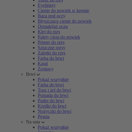
Eyelinery
Cienie do powiek w kremie
Baza pod oczy
Błyszczące cienie do powiek
Demakijaż oczu
Klej do rzęs
Palety cieni do powiek
Primer do rzęs
Sztuczne rzęsy
Zalotki do rzęs
Farba do brwi
Kajal
Zestawy
Brwi
Pokaż wszystkie
Farba do brwi
Tusz i żel do brwi
Pomada do brwi
Puder do brwi
Kredki do brwi
Nożyczki do brwi
Pęseta
Na usta
Pokaż wszystkie