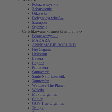
Pokaż wszystkie
Zabarwienie
Odżywka
Pielęgnacja włosów
Szampon
Stylizacja
Certyfikowane kosmetyki naturalne
Pokaż wszystkie
MÁDARA
ANNEMARIE BÖRLIND
Hej Organic
Heliotrop
Lavera
Logona
Primavera
Santaverde
Sante Naturkosmetik
Tautropfen
We Love The Planet
Weleda
Mukti Organics
Cattier
GG's True Organics
Trilogy