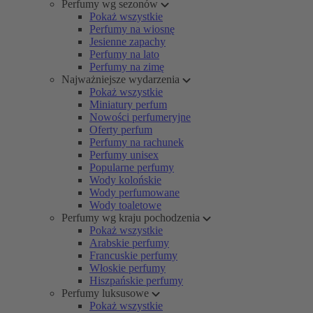
Perfumy wg sezonów
Pokaż wszystkie
Perfumy na wiosnę
Jesienne zapachy
Perfumy na lato
Perfumy na zimę
Najważniejsze wydarzenia
Pokaż wszystkie
Miniatury perfum
Nowości perfumeryjne
Oferty perfum
Perfumy na rachunek
Perfumy unisex
Popularne perfumy
Wody kolońskie
Wody perfumowane
Wody toaletowe
Perfumy wg kraju pochodzenia
Pokaż wszystkie
Arabskie perfumy
Francuskie perfumy
Włoskie perfumy
Hiszpańskie perfumy
Perfumy luksusowe
Pokaż wszystkie