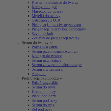
Kremy nawilżające do twarzy
Kremy tonujące
Maseczki do twarzy
Mgiełki do twarzy
Ostrożność z Q10
Pielęgnacja przeciw pryszczom
Pielęgnacja twarzy bez parabenów
Szyja i dekolt
Zestawy do pielęgnacji twarzy
Serum do twarzy
Pokaż wszystkie
Serum przeciwzmarszczkowe
Kolagen do twarzy
Serum nawilżające
Serum z kwasem hialuronowym
Serum z witaminą c
Ampułki
Pielęgnacja okolic oczu
Pokaż wszystkie
Serum do brwi
Krem pod oczy
Płatki pod oczy
Serum pod oczy
Serum do rzęs
Żel pod oczy