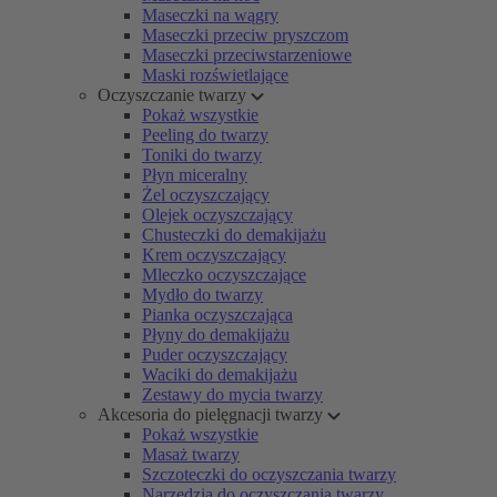
Maseczki na wągry
Maseczki przeciw pryszczom
Maseczki przeciwstarzeniowe
Maski rozświetlające
Oczyszczanie twarzy
Pokaż wszystkie
Peeling do twarzy
Toniki do twarzy
Płyn miceralny
Żel oczyszczający
Olejek oczyszczający
Chusteczki do demakijażu
Krem oczyszczający
Mleczko oczyszczające
Mydło do twarzy
Pianka oczyszczająca
Płyny do demakijażu
Puder oczyszczający
Waciki do demakijażu
Zestawy do mycia twarzy
Akcesoria do pielęgnacji twarzy
Pokaż wszystkie
Masaż twarzy
Szczoteczki do oczyszczania twarzy
Narzędzia do oczyszczania twarzy