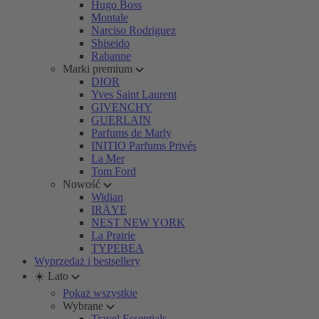
Hugo Boss
Montale
Narciso Rodriguez
Shiseido
Rabanne
Marki premium
DIOR
Yves Saint Laurent
GIVENCHY
GUERLAIN
Parfums de Marly
INITIO Parfums Privés
La Mer
Tom Ford
Nowość
Widian
IRÄYE
NEST NEW YORK
La Prairie
TYPEBEA
Wyprzedaż i bestsellery
☀️ Lato
Pokaż wszystkie
Wybrane
Travel Essentials