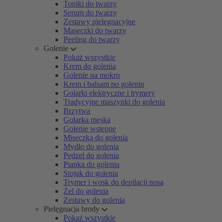
Toniki do twarzy
Serum do twarzy
Zestawy pielęgnacyjne
Maseczki do twarzy
Peeling do twarzy
Golenie
Pokaż wszystkie
Krem do golenia
Golenie na mokro
Krem i balsam po goleniu
Golarki elektryczne i trymery
Tradycyjne maszynki do golenia
Brzytwa
Golarka męska
Golenie wstępne
Miseczka do golenia
Mydło do golenia
Pędzel do golenia
Pianka do golenia
Stojak do golenia
Trymer i wosk do depilacji nosa
Żel do golenia
Zestawy do golenia
Pielęgnacja brody
Pokaż wszystkie