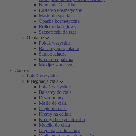
Kamienie Gua Sha
Lusterko kosmetyczne
Maski do spania
Opaska kosmetyczna
Roller mikroigłowy
Szczoteczki do rzęs
Opalanie
Pokaż wszystkie
Balsamy po opalaniu
Samoopalacze
Krem do opalania
Makijaż słoneczny
Ciało
Pokaż wszystkie
Pielęgnacja ciała
Pokaż wszystkie
Balsamy do ciała
Dezodoranty
Masło do ciała
Olejki do ciała
Kremy na celluit
Kremy do szyi i dekoltu
Mgiełki do ciała
Olej i napar do sauny
Olejki eteryczne i do masażu