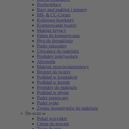
Rozświetlacz
Bazy pod makijaż i primery
BB- & CC-Cream
Kolorowe korektory
Konturowanie twarzy
Makijaż kryjący
Paleta do konturowania
Płyn do demakijażu
Puder mineralny
Utrwalacz do makijażu
Produkty pokrywające
Akcesoria
Makijaż przeciwstarzeniowy
Bronzer do twarzy
Podkład w kompakcie
Podkład w kremie
Produkty do makijażu
Podkład w płynie
Puder prasowany
Puder sypki
Zestaw kosmetyków do makijażu
Do oczu
Pokaż wszystkie
Cienie do powiek
Tusze do rzęs