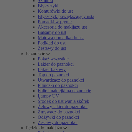
Szminki
Błyszczyki
Konturówki do ust
Błyszczyk powiększający usta
Pomadki w płynie
Akcesoria do makijażu ust
Balsamy do ust
Matowa pomadka do ust
Podkład do ust
Zestawy do ust
Paznokcie
Pokaż wszystkie
Lakier do paznokci
Lakier bazowy
Top do paznokci
Utwardzacz do paznokci
Pilniczki do paznokci
Folie i naklejki na paznokcie
Lampy UV
Środek do usuwania skórek
Żelowy lakier do paznokci
Zmywacz do paznokci
Odżywki do paznokci
Zestawy do paznokci
Pędzle do makijażu