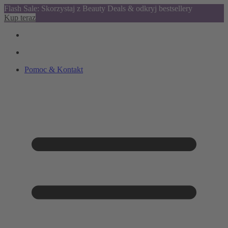
Flash Sale: Skorzystaj z Beauty Deals & odkryj bestsellery
Kup teraz
Pomoc & Kontakt