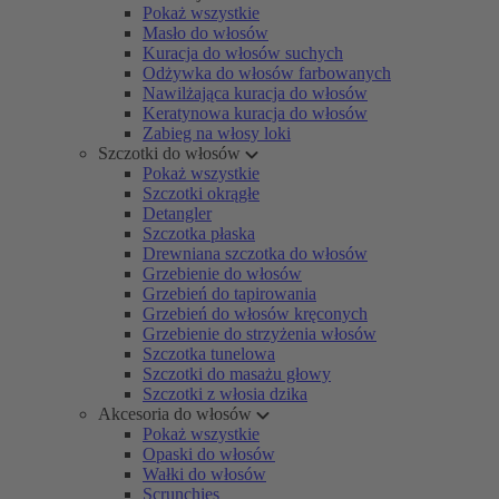
Pokaż wszystkie
Masło do włosów
Kuracja do włosów suchych
Odżywka do włosów farbowanych
Nawilżająca kuracja do włosów
Keratynowa kuracja do włosów
Zabieg na włosy loki
Szczotki do włosów
Pokaż wszystkie
Szczotki okrągłe
Detangler
Szczotka płaska
Drewniana szczotka do włosów
Grzebienie do włosów
Grzebień do tapirowania
Grzebień do włosów kręconych
Grzebienie do strzyżenia włosów
Szczotka tunelowa
Szczotki do masażu głowy
Szczotki z włosia dzika
Akcesoria do włosów
Pokaż wszystkie
Opaski do włosów
Wałki do włosów
Scrunchies