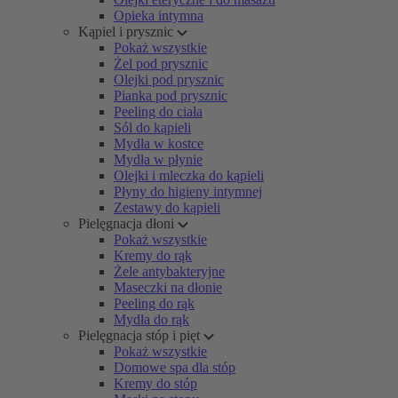
Opieka intymna
Kąpiel i prysznic
Pokaż wszystkie
Żel pod prysznic
Olejki pod prysznic
Pianka pod prysznic
Peeling do ciała
Sól do kąpieli
Mydła w kostce
Mydła w płynie
Olejki i mleczka do kąpieli
Płyny do higieny intymnej
Zestawy do kąpieli
Pielęgnacja dłoni
Pokaż wszystkie
Kremy do rąk
Żele antybakteryjne
Maseczki na dłonie
Peeling do rąk
Mydła do rąk
Pielęgnacja stóp i pięt
Pokaż wszystkie
Domowe spa dla stóp
Kremy do stóp