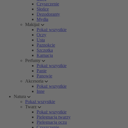
Czyszczenie
Słońce
Dezodoranty
Mydła
Makijaż
Pokaż wszystkie
Oczy
Usta
Paznokcie
Szczotka
Karnacja
Perfumy
Pokaż wszystkie
Panie
Panowie
Akcesoria
Pokaż wszystkie
Inne
Natura
Pokaż wszystkie
Twarz
Pokaż wszystkie
Pielęgnacja twarzy
Pielęgnacja oczu
Czyszczenie