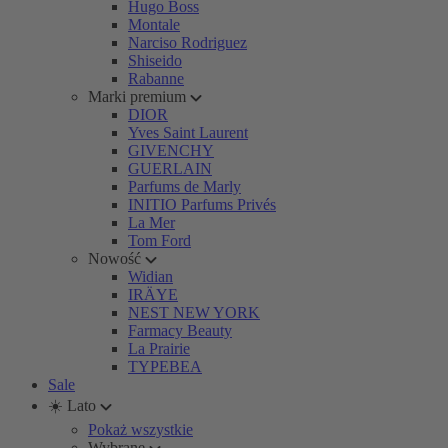
Hugo Boss
Montale
Narciso Rodriguez
Shiseido
Rabanne
Marki premium
DIOR
Yves Saint Laurent
GIVENCHY
GUERLAIN
Parfums de Marly
INITIO Parfums Privés
La Mer
Tom Ford
Nowość
Widian
IRÄYE
NEST NEW YORK
Farmacy Beauty
La Prairie
TYPEBEA
Sale
☀️ Lato
Pokaż wszystkie
Wybrane