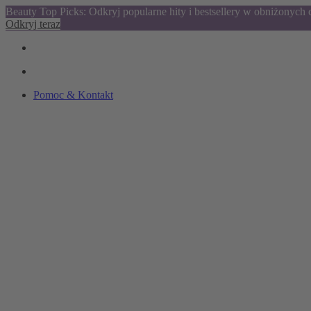
Beauty Top Picks: Odkryj popularne hity i bestsellery w obniżonych
Odkryj teraz
Pomoc & Kontakt