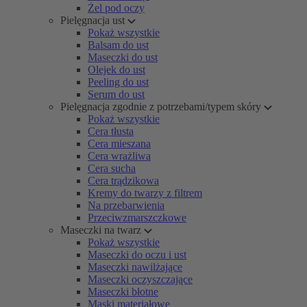
Żel pod oczy
Pielęgnacja ust
Pokaż wszystkie
Balsam do ust
Maseczki do ust
Olejek do ust
Peeling do ust
Serum do ust
Pielęgnacja zgodnie z potrzebami/typem skóry
Pokaż wszystkie
Cera tłusta
Cera mieszana
Cera wrażliwa
Cera sucha
Cera trądzikowa
Kremy do twarzy z filtrem
Na przebarwienia
Przeciwzmarszczkowe
Maseczki na twarz
Pokaż wszystkie
Maseczki do oczu i ust
Maseczki nawilżające
Maseczki oczyszczające
Maseczki błotne
Maski materiałowe