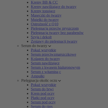
Kremy BB & CC
Kremy nawilżające do twarzy
Kremy tonujące
Maseczki do twarzy
Mgiełki do twarzy
Ostrożność z Q10
Pielęgnacja przeciw pryszczom
Pielęgnacja twarzy bez parabenów
Szyja i dekolt
Zestawy do pielęgnacji twarzy
Serum do twarzy
Pokaż wszystkie
Serum przeciwzmarszczkowe
Kolagen do twarzy
Serum nawilżające
Serum z kwasem hialuronowym
Serum z witaminą c
Ampułki
Pielęgnacja okolic oczu
Pokaż wszystkie
Serum do brwi
Krem pod oczy
Płatki pod oczy
Serum pod oczy
Serum do rzęs