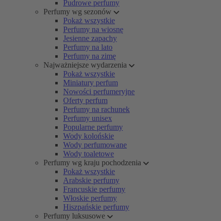
Pudrowe perfumy
Perfumy wg sezonów
Pokaż wszystkie
Perfumy na wiosnę
Jesienne zapachy
Perfumy na lato
Perfumy na zimę
Najważniejsze wydarzenia
Pokaż wszystkie
Miniatury perfum
Nowości perfumeryjne
Oferty perfum
Perfumy na rachunek
Perfumy unisex
Popularne perfumy
Wody kolońskie
Wody perfumowane
Wody toaletowe
Perfumy wg kraju pochodzenia
Pokaż wszystkie
Arabskie perfumy
Francuskie perfumy
Włoskie perfumy
Hiszpańskie perfumy
Perfumy luksusowe