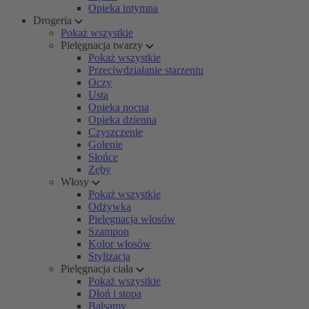
Opieka intymna
Drogeria
Pokaż wszystkie
Pielęgnacja twarzy
Pokaż wszystkie
Przeciwdziałanie starzeniu
Oczy
Usta
Opieka nocna
Opieka dzienna
Czyszczenie
Golenie
Słońce
Zęby
Włosy
Pokaż wszystkie
Odżywka
Pielęgnacja włosów
Szampon
Kolor włosów
Stylizacja
Pielęgnacja ciała
Pokaż wszystkie
Dłoń i stopa
Balsamy