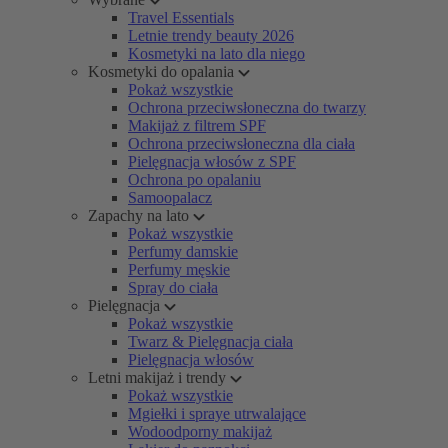
Travel Essentials
Letnie trendy beauty 2026
Kosmetyki na lato dla niego
Kosmetyki do opalania
Pokaż wszystkie
Ochrona przeciwsłoneczna do twarzy
Makijaż z filtrem SPF
Ochrona przeciwsłoneczna dla ciała
Pielęgnacja włosów z SPF
Ochrona po opalaniu
Samoopalacz
Zapachy na lato
Pokaż wszystkie
Perfumy damskie
Perfumy męskie
Spray do ciała
Pielęgnacja
Pokaż wszystkie
Twarz & Pielęgnacja ciała
Pielęgnacja włosów
Letni makijaż i trendy
Pokaż wszystkie
Mgiełki i spraye utrwalające
Wodoodporny makijaż