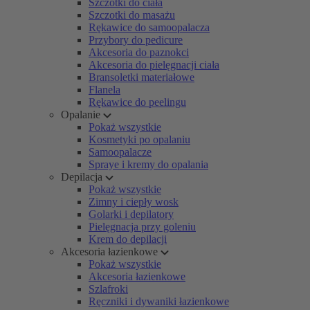
Szczotki do ciała
Szczotki do masażu
Rękawice do samoopalacza
Przybory do pedicure
Akcesoria do paznokci
Akcesoria do pielęgnacji ciała
Bransoletki materiałowe
Flanela
Rękawice do peelingu
Opalanie
Pokaż wszystkie
Kosmetyki po opalaniu
Samoopalacze
Spraye i kremy do opalania
Depilacja
Pokaż wszystkie
Zimny i ciepły wosk
Golarki i depilatory
Pielęgnacja przy goleniu
Krem do depilacji
Akcesoria łazienkowe
Pokaż wszystkie
Akcesoria łazienkowe
Szlafroki
Ręczniki i dywaniki łazienkowe