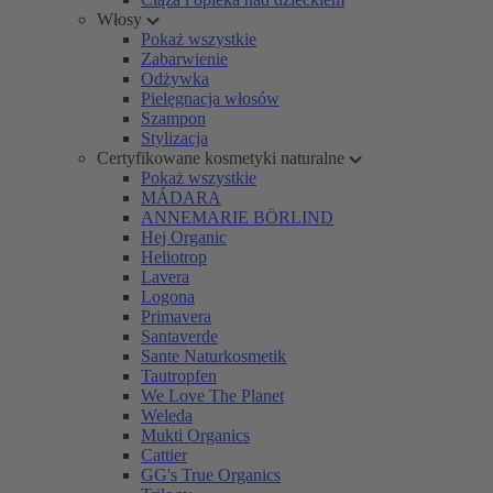
Włosy
Pokaż wszystkie
Zabarwienie
Odżywka
Pielęgnacja włosów
Szampon
Stylizacja
Certyfikowane kosmetyki naturalne
Pokaż wszystkie
MÁDARA
ANNEMARIE BÖRLIND
Hej Organic
Heliotrop
Lavera
Logona
Primavera
Santaverde
Sante Naturkosmetik
Tautropfen
We Love The Planet
Weleda
Mukti Organics
Cattier
GG's True Organics