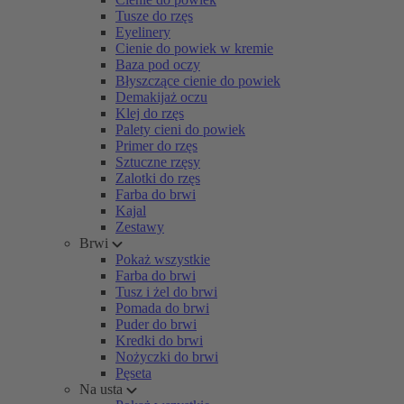
Tusze do rzęs
Eyelinery
Cienie do powiek w kremie
Baza pod oczy
Błyszczące cienie do powiek
Demakijaż oczu
Klej do rzęs
Palety cieni do powiek
Primer do rzęs
Sztuczne rzęsy
Zalotki do rzęs
Farba do brwi
Kajal
Zestawy
Brwi
Pokaż wszystkie
Farba do brwi
Tusz i żel do brwi
Pomada do brwi
Puder do brwi
Kredki do brwi
Nożyczki do brwi
Pęseta
Na usta