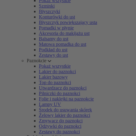
Pokaż wszystkie
Szminki
Błyszczyki
Konturówki do ust
Błyszczyk powiększający usta
Pomadki w płynie
Akcesoria do makijażu ust
Balsamy do ust
Matowa pomadka do ust
Podkład do ust
Zestawy do ust
Paznokcie
Pokaż wszystkie
Lakier do paznokci
Lakier bazowy
Top do paznokci
Utwardzacz do paznokci
Pilniczki do paznokci
Folie i naklejki na paznokcie
Lampy UV
Środek do usuwania skórek
Żelowy lakier do paznokci
Zmywacz do paznokci
Odżywki do paznokci
Zestawy do paznokci