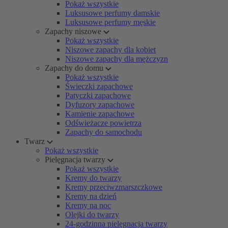
Pokaż wszystkie
Luksusowe perfumy damskie
Luksusowe perfumy męskie
Zapachy niszowe
Pokaż wszystkie
Niszowe zapachy dla kobiet
Niszowe zapachy dla mężczyzn
Zapachy do domu
Pokaż wszystkie
Świeczki zapachowe
Patyczki zapachowe
Dyfuzory zapachowe
Kamienie zapachowe
Odświeżacze powietrza
Zapachy do samochodu
Twarz
Pokaż wszystkie
Pielęgnacja twarzy
Pokaż wszystkie
Kremy do twarzy
Kremy przeciwzmarszczkowe
Kremy na dzień
Kremy na noc
Olejki do twarzy
24-godzinna pielęgnacja twarzy