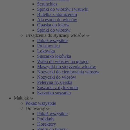
Scrunchies
Spinki do włosów i wsuwki
Butelka z atomizerem
Akcesoria do włosów
Opaska do loków
Spinki do włosów
Urządzenia do stylizacji włosów
Pokaż wszystkie
Prostownica
Lokówka
Suszarko lokówka
Wałki do włosów na gorąco
Maszynki do strzyżenia włosów
Nożyczki do cieniowania włosów
Nożyczki do włosów
Peleryna fryzjerska
Suszarka z dyfuzorem
Szczotko suszarka
Makijaż
Pokaż wszystkie
Do twarzy
Pokaż wszystkie
Podkłady
Korektory
Pudry do twarzy