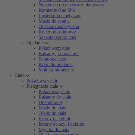
Narzędzia do oczyszczania twarzy
Kamienie Gua Sha
Lusterko kosmetyczne
Maski do spania
Opaska kosmetyczna
Roller mikroigłowy
Szczoteczki do rzęs
Opalanie
Pokaż wszystkie
Balsamy po opalaniu
Samoopalacze
Krem do opalania
Makijaż słoneczny
Ciało
Pokaż wszystkie
Pielęgnacja ciała
Pokaż wszystkie
Balsamy do ciała
Dezodoranty
Masło do ciała
Olejki do ciała
Kremy na celluit
Kremy do szyi i dekoltu
Mgiełki do ciała
Olej i napar do sauny