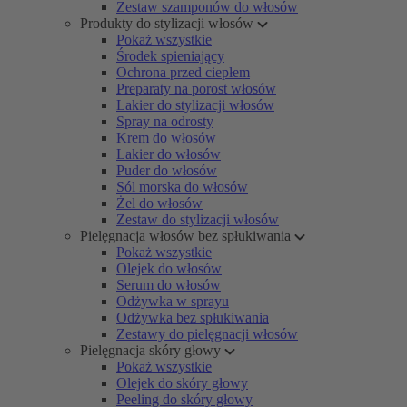
Zestaw szamponów do włosów
Produkty do stylizacji włosów
Pokaż wszystkie
Środek spieniający
Ochrona przed ciepłem
Preparaty na porost włosów
Lakier do stylizacji włosów
Spray na odrosty
Krem do włosów
Lakier do włosów
Puder do włosów
Sól morska do włosów
Żel do włosów
Zestaw do stylizacji włosów
Pielęgnacja włosów bez spłukiwania
Pokaż wszystkie
Olejek do włosów
Serum do włosów
Odżywka w sprayu
Odżywka bez spłukiwania
Zestawy do pielęgnacji włosów
Pielęgnacja skóry głowy
Pokaż wszystkie
Olejek do skóry głowy
Peeling do skóry głowy