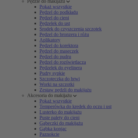
Pędzle do makijażu
Pokaż wszystkie
Pędzel do podkładu
Pędzel do cieni
Pędzelek do ust
Środek do czyszczenia szczotek
Pędzel do bronzera i różu
Aplikatory
Pędzel do korektora
Pędzel do maseczek
Pędzel do pudru
Pędzel do rozświetlacza
Pędzelek do eyelinera
Pudry sypkie
Szczoteczka do brwi
Worki na szczotki
Zestaw pędzli do makijażu
Akcesoria do makijażu
Pokaż wszystkie
Temperówka do kredek do oczu i ust
Lusterko do makijażu
Puste palety do cieni
Gąbeczki do makijażu
Gąbka konjac
Paznokcie