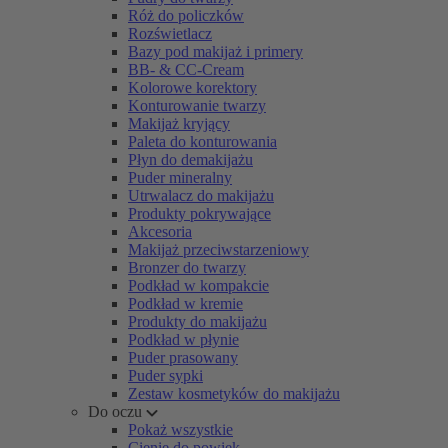
Róż do policzków
Rozświetlacz
Bazy pod makijaż i primery
BB- & CC-Cream
Kolorowe korektory
Konturowanie twarzy
Makijaż kryjący
Paleta do konturowania
Płyn do demakijażu
Puder mineralny
Utrwalacz do makijażu
Produkty pokrywające
Akcesoria
Makijaż przeciwstarzeniowy
Bronzer do twarzy
Podkład w kompakcie
Podkład w kremie
Produkty do makijażu
Podkład w płynie
Puder prasowany
Puder sypki
Zestaw kosmetyków do makijażu
Do oczu
Pokaż wszystkie
Cienie do powiek