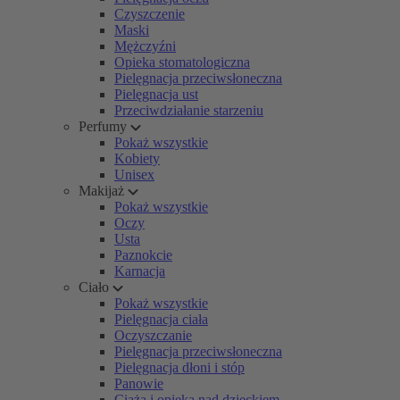
Czyszczenie
Maski
Mężczyźni
Opieka stomatologiczna
Pielęgnacja przeciwsłoneczna
Pielęgnacja ust
Przeciwdziałanie starzeniu
Perfumy
Pokaż wszystkie
Kobiety
Unisex
Makijaż
Pokaż wszystkie
Oczy
Usta
Paznokcie
Karnacja
Ciało
Pokaż wszystkie
Pielęgnacja ciała
Oczyszczanie
Pielęgnacja przeciwsłoneczna
Pielęgnacja dłoni i stóp
Panowie
Ciąża i opieka nad dzieckiem