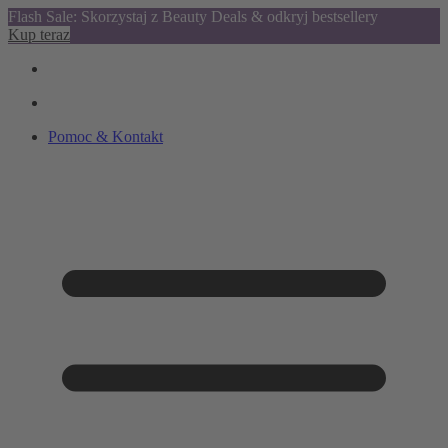
Flash Sale: Skorzystaj z Beauty Deals & odkryj bestsellery
Kup teraz
Pomoc & Kontakt