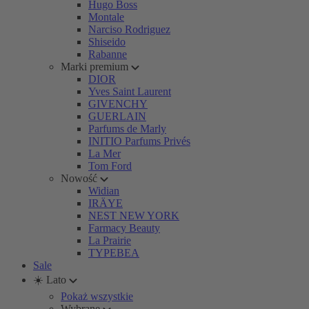
Hugo Boss
Montale
Narciso Rodriguez
Shiseido
Rabanne
Marki premium
DIOR
Yves Saint Laurent
GIVENCHY
GUERLAIN
Parfums de Marly
INITIO Parfums Privés
La Mer
Tom Ford
Nowość
Widian
IRÄYE
NEST NEW YORK
Farmacy Beauty
La Prairie
TYPEBEA
Sale
☀️ Lato
Pokaż wszystkie
Wybrane