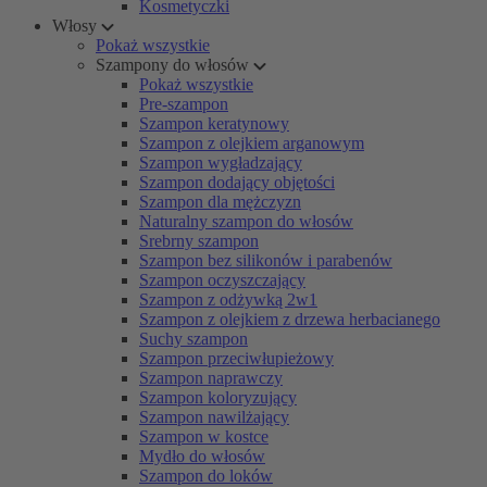
Kosmetyczki
Włosy
Pokaż wszystkie
Szampony do włosów
Pokaż wszystkie
Pre-szampon
Szampon keratynowy
Szampon z olejkiem arganowym
Szampon wygładzający
Szampon dodający objętości
Szampon dla mężczyzn
Naturalny szampon do włosów
Srebrny szampon
Szampon bez silikonów i parabenów
Szampon oczyszczający
Szampon z odżywką 2w1
Szampon z olejkiem z drzewa herbacianego
Suchy szampon
Szampon przeciwłupieżowy
Szampon naprawczy
Szampon koloryzujący
Szampon nawilżający
Szampon w kostce
Mydło do włosów
Szampon do loków