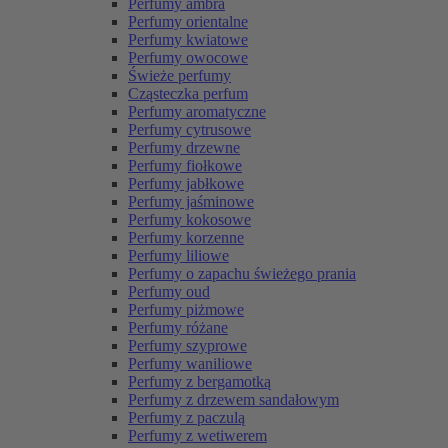
Perfumy ambra
Perfumy orientalne
Perfumy kwiatowe
Perfumy owocowe
Świeże perfumy
Cząsteczka perfum
Perfumy aromatyczne
Perfumy cytrusowe
Perfumy drzewne
Perfumy fiołkowe
Perfumy jabłkowe
Perfumy jaśminowe
Perfumy kokosowe
Perfumy korzenne
Perfumy liliowe
Perfumy o zapachu świeżego prania
Perfumy oud
Perfumy piżmowe
Perfumy różane
Perfumy szyprowe
Perfumy waniliowe
Perfumy z bergamotką
Perfumy z drzewem sandałowym
Perfumy z paczulą
Perfumy z wetiwerem