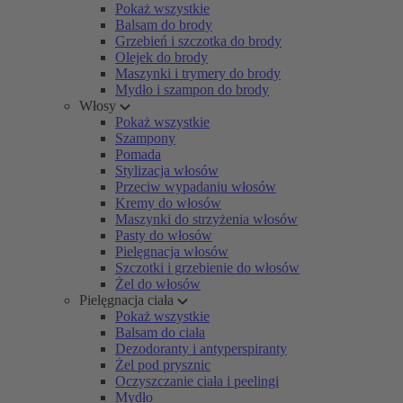
Pokaż wszystkie
Balsam do brody
Grzebień i szczotka do brody
Olejek do brody
Maszynki i trymery do brody
Mydło i szampon do brody
Włosy
Pokaż wszystkie
Szampony
Pomada
Stylizacja włosów
Przeciw wypadaniu włosów
Kremy do włosów
Maszynki do strzyżenia włosów
Pasty do włosów
Pielęgnacja włosów
Szczotki i grzebienie do włosów
Żel do włosów
Pielęgnacja ciała
Pokaż wszystkie
Balsam do ciała
Dezodoranty i antyperspiranty
Żel pod prysznic
Oczyszczanie ciała i peelingi
Mydło