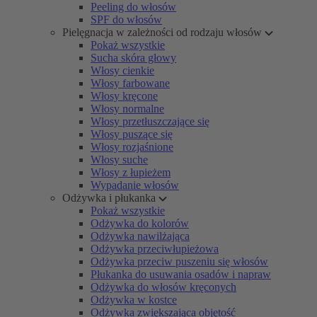
Peeling do włosów
SPF do włosów
Pielęgnacja w zależności od rodzaju włosów
Pokaż wszystkie
Sucha skóra głowy
Włosy cienkie
Włosy farbowane
Włosy kręcone
Włosy normalne
Włosy przetłuszczające się
Włosy puszące się
Włosy rozjaśnione
Włosy suche
Włosy z łupieżem
Wypadanie włosów
Odżywka i płukanka
Pokaż wszystkie
Odżywka do kolorów
Odżywka nawilżająca
Odżywka przeciwłupieżowa
Odżywka przeciw puszeniu się włosów
Płukanka do usuwania osadów i napraw
Odżywka do włosów kręconych
Odżywka w kostce
Odżywka zwiększająca objętość