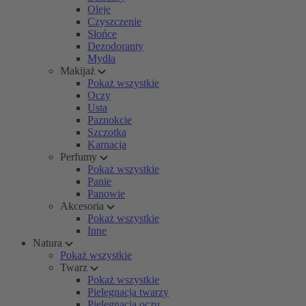
Oleje
Czyszczenie
Słońce
Dezodoranty
Mydła
Makijaż
Pokaż wszystkie
Oczy
Usta
Paznokcie
Szczotka
Karnacja
Perfumy
Pokaż wszystkie
Panie
Panowie
Akcesoria
Pokaż wszystkie
Inne
Natura
Pokaż wszystkie
Twarz
Pokaż wszystkie
Pielęgnacja twarzy
Pielęgnacja oczu