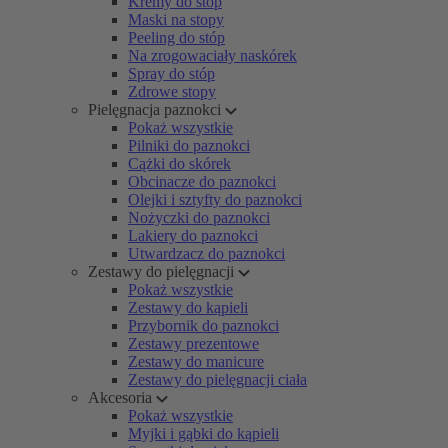
Kremy do stóp
Maski na stopy
Peeling do stóp
Na zrogowaciały naskórek
Spray do stóp
Zdrowe stopy
Pielęgnacja paznokci
Pokaż wszystkie
Pilniki do paznokci
Cążki do skórek
Obcinacze do paznokci
Olejki i sztyfty do paznokci
Nożyczki do paznokci
Lakiery do paznokci
Utwardzacz do paznokci
Zestawy do pielęgnacji
Pokaż wszystkie
Zestawy do kąpieli
Przybornik do paznokci
Zestawy prezentowe
Zestawy do manicure
Zestawy do pielęgnacji ciała
Akcesoria
Pokaż wszystkie
Myjki i gąbki do kąpieli