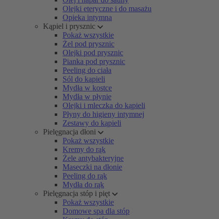
Olejki eteryczne i do masażu
Opieka intymna
Kąpiel i prysznic
Pokaż wszystkie
Żel pod prysznic
Olejki pod prysznic
Pianka pod prysznic
Peeling do ciała
Sól do kąpieli
Mydła w kostce
Mydła w płynie
Olejki i mleczka do kąpieli
Płyny do higieny intymnej
Zestawy do kąpieli
Pielęgnacja dłoni
Pokaż wszystkie
Kremy do rąk
Żele antybakteryjne
Maseczki na dłonie
Peeling do rąk
Mydła do rąk
Pielęgnacja stóp i pięt
Pokaż wszystkie
Domowe spa dla stóp