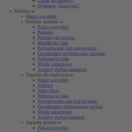
Lakier do paznokci
Stylizacja „beach hair”
Perfumy
Pokaż wszystkie
Perfumy damskie
Pokaż wszystkie
Perfumy
Perfumy do włosów
Mgiełki do ciała
Perfumowane żele pod prysznic
Dezodoranty perfumowane damskie
Pielęgnacja ciała
Mydła zapachowe
Zestawy perfum damskich
Zapachy dla mężczyzn
Pokaż wszystkie
Perfumy
After-shave
Pielęgnacja ciała
Perfumowane żele pod prysznic
Dezodoranty perfumowane męskie
Mydła zapachowe
Zestawy perfum męskich
Zapachy perfum
Pokaż wszystkie