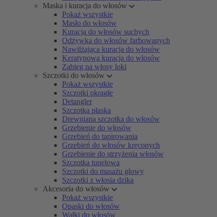
Maska i kuracja do włosów
Pokaż wszystkie
Masło do włosów
Kuracja do włosów suchych
Odżywka do włosów farbowanych
Nawilżająca kuracja do włosów
Keratynowa kuracja do włosów
Zabieg na włosy loki
Szczotki do włosów
Pokaż wszystkie
Szczotki okrągłe
Detangler
Szczotka płaska
Drewniana szczotka do włosów
Grzebienie do włosów
Grzebień do tapirowania
Grzebień do włosów kręconych
Grzebienie do strzyżenia włosów
Szczotka tunelowa
Szczotki do masażu głowy
Szczotki z włosia dzika
Akcesoria do włosów
Pokaż wszystkie
Opaski do włosów
Wałki do włosów