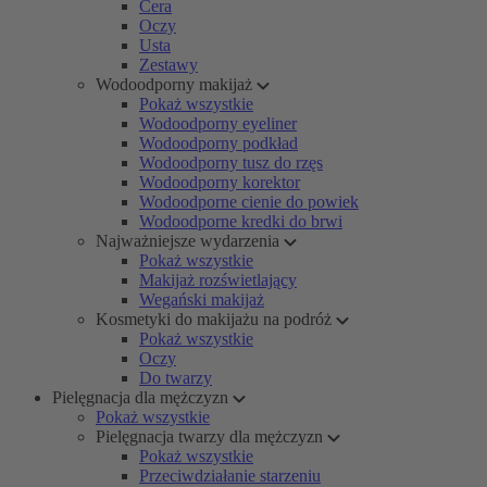
Cera
Oczy
Usta
Zestawy
Wodoodporny makijaż
Pokaż wszystkie
Wodoodporny eyeliner
Wodoodporny podkład
Wodoodporny tusz do rzęs
Wodoodporny korektor
Wodoodporne cienie do powiek
Wodoodporne kredki do brwi
Najważniejsze wydarzenia
Pokaż wszystkie
Makijaż rozświetlający
Wegański makijaż
Kosmetyki do makijażu na podróż
Pokaż wszystkie
Oczy
Do twarzy
Pielęgnacja dla mężczyzn
Pokaż wszystkie
Pielęgnacja twarzy dla mężczyzn
Pokaż wszystkie
Przeciwdziałanie starzeniu