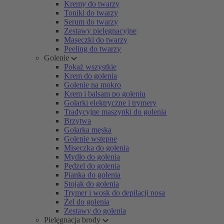
Kremy do twarzy
Toniki do twarzy
Serum do twarzy
Zestawy pielęgnacyjne
Maseczki do twarzy
Peeling do twarzy
Golenie
Pokaż wszystkie
Krem do golenia
Golenie na mokro
Krem i balsam po goleniu
Golarki elektryczne i trymery
Tradycyjne maszynki do golenia
Brzytwa
Golarka męska
Golenie wstępne
Miseczka do golenia
Mydło do golenia
Pędzel do golenia
Pianka do golenia
Stojak do golenia
Trymer i wosk do depilacji nosa
Żel do golenia
Zestawy do golenia
Pielęgnacja brody