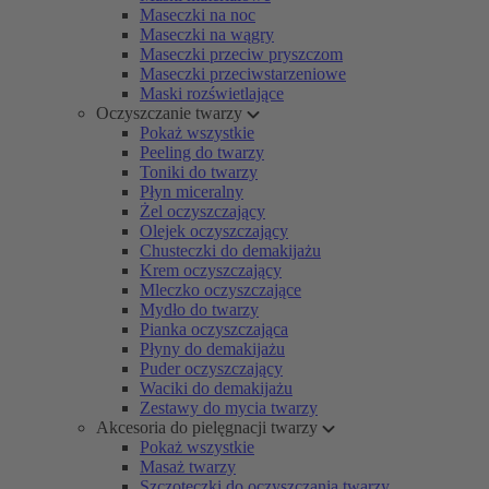
Maseczki na noc
Maseczki na wągry
Maseczki przeciw pryszczom
Maseczki przeciwstarzeniowe
Maski rozświetlające
Oczyszczanie twarzy
Pokaż wszystkie
Peeling do twarzy
Toniki do twarzy
Płyn miceralny
Żel oczyszczający
Olejek oczyszczający
Chusteczki do demakijażu
Krem oczyszczający
Mleczko oczyszczające
Mydło do twarzy
Pianka oczyszczająca
Płyny do demakijażu
Puder oczyszczający
Waciki do demakijażu
Zestawy do mycia twarzy
Akcesoria do pielęgnacji twarzy
Pokaż wszystkie
Masaż twarzy
Szczoteczki do oczyszczania twarzy