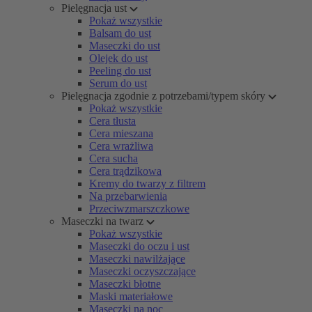
Pielęgnacja ust
Pokaż wszystkie
Balsam do ust
Maseczki do ust
Olejek do ust
Peeling do ust
Serum do ust
Pielęgnacja zgodnie z potrzebami/typem skóry
Pokaż wszystkie
Cera tłusta
Cera mieszana
Cera wrażliwa
Cera sucha
Cera trądzikowa
Kremy do twarzy z filtrem
Na przebarwienia
Przeciwzmarszczkowe
Maseczki na twarz
Pokaż wszystkie
Maseczki do oczu i ust
Maseczki nawilżające
Maseczki oczyszczające
Maseczki błotne
Maski materiałowe
Maseczki na noc