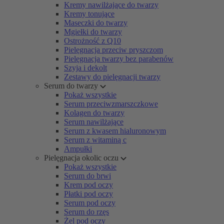
Kremy nawilżające do twarzy
Kremy tonujące
Maseczki do twarzy
Mgiełki do twarzy
Ostrożność z Q10
Pielęgnacja przeciw pryszczom
Pielęgnacja twarzy bez parabenów
Szyja i dekolt
Zestawy do pielęgnacji twarzy
Serum do twarzy
Pokaż wszystkie
Serum przeciwzmarszczkowe
Kolagen do twarzy
Serum nawilżające
Serum z kwasem hialuronowym
Serum z witaminą c
Ampułki
Pielęgnacja okolic oczu
Pokaż wszystkie
Serum do brwi
Krem pod oczy
Płatki pod oczy
Serum pod oczy
Serum do rzęs
Żel pod oczy