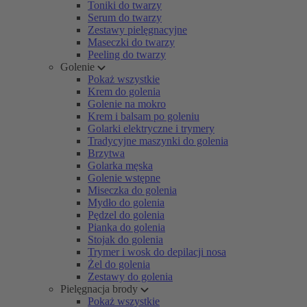
Toniki do twarzy
Serum do twarzy
Zestawy pielęgnacyjne
Maseczki do twarzy
Peeling do twarzy
Golenie
Pokaż wszystkie
Krem do golenia
Golenie na mokro
Krem i balsam po goleniu
Golarki elektryczne i trymery
Tradycyjne maszynki do golenia
Brzytwa
Golarka męska
Golenie wstępne
Miseczka do golenia
Mydło do golenia
Pędzel do golenia
Pianka do golenia
Stojak do golenia
Trymer i wosk do depilacji nosa
Żel do golenia
Zestawy do golenia
Pielęgnacja brody
Pokaż wszystkie