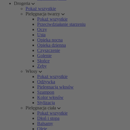
Drogeria
Pokaż wszystkie
Pielęgnacja twarzy
Pokaż wszystkie
Przeciwdziałanie starzeniu
Oczy
Usta
Opieka nocna
Opieka dzienna
Czyszczenie
Golenie
Słońce
Zęby
Włosy
Pokaż wszystkie
Odżywka
Pielęgnacja włosów
Szampon
Kolor włosów
Stylizacja
Pielęgnacja ciała
Pokaż wszystkie
Dłoń i stopa
Balsamy
Oleje