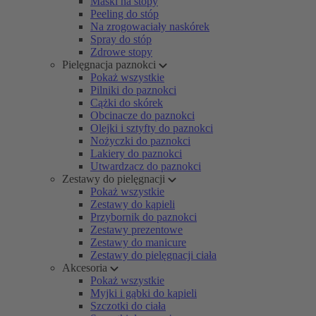
Maski na stopy
Peeling do stóp
Na zrogowaciały naskórek
Spray do stóp
Zdrowe stopy
Pielęgnacja paznokci
Pokaż wszystkie
Pilniki do paznokci
Cążki do skórek
Obcinacze do paznokci
Olejki i sztyfty do paznokci
Nożyczki do paznokci
Lakiery do paznokci
Utwardzacz do paznokci
Zestawy do pielęgnacji
Pokaż wszystkie
Zestawy do kąpieli
Przybornik do paznokci
Zestawy prezentowe
Zestawy do manicure
Zestawy do pielęgnacji ciała
Akcesoria
Pokaż wszystkie
Myjki i gąbki do kąpieli
Szczotki do ciała