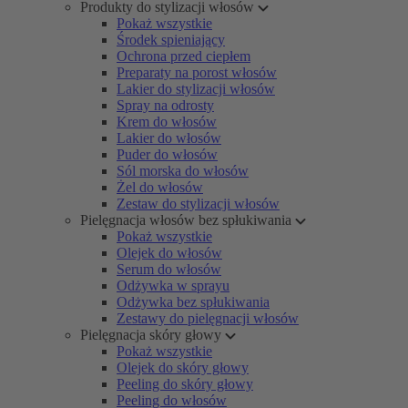
Produkty do stylizacji włosów
Pokaż wszystkie
Środek spieniający
Ochrona przed ciepłem
Preparaty na porost włosów
Lakier do stylizacji włosów
Spray na odrosty
Krem do włosów
Lakier do włosów
Puder do włosów
Sól morska do włosów
Żel do włosów
Zestaw do stylizacji włosów
Pielęgnacja włosów bez spłukiwania
Pokaż wszystkie
Olejek do włosów
Serum do włosów
Odżywka w sprayu
Odżywka bez spłukiwania
Zestawy do pielęgnacji włosów
Pielęgnacja skóry głowy
Pokaż wszystkie
Olejek do skóry głowy
Peeling do skóry głowy
Peeling do włosów