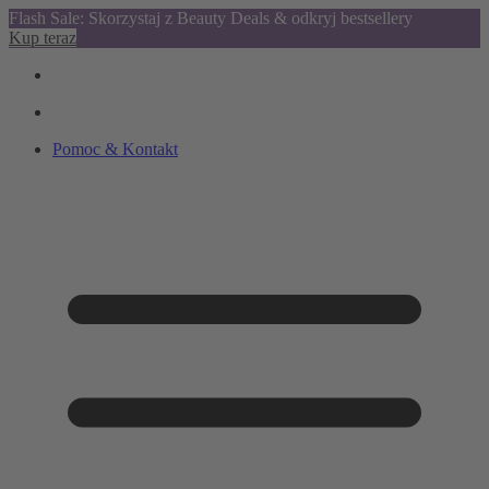
Flash Sale: Skorzystaj z Beauty Deals & odkryj bestsellery
Kup teraz
Pomoc & Kontakt