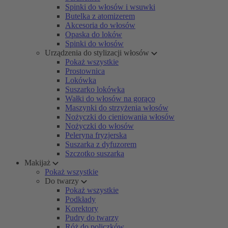
Spinki do włosów i wsuwki
Butelka z atomizerem
Akcesoria do włosów
Opaska do loków
Spinki do włosów
Urządzenia do stylizacji włosów
Pokaż wszystkie
Prostownica
Lokówka
Suszarko lokówka
Wałki do włosów na gorąco
Maszynki do strzyżenia włosów
Nożyczki do cieniowania włosów
Nożyczki do włosów
Peleryna fryzjerska
Suszarka z dyfuzorem
Szczotko suszarka
Makijaż
Pokaż wszystkie
Do twarzy
Pokaż wszystkie
Podkłady
Korektory
Pudry do twarzy
Róż do policzków