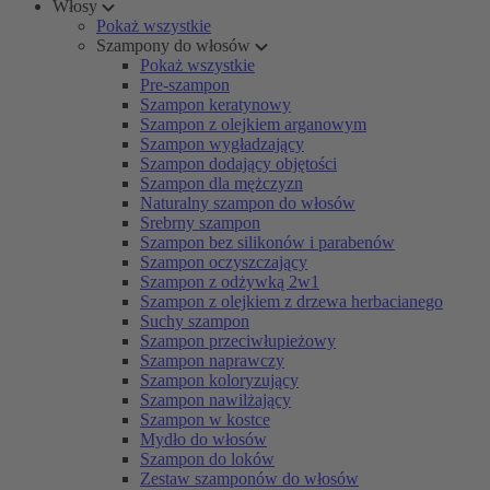
Włosy
Pokaż wszystkie
Szampony do włosów
Pokaż wszystkie
Pre-szampon
Szampon keratynowy
Szampon z olejkiem arganowym
Szampon wygładzający
Szampon dodający objętości
Szampon dla mężczyzn
Naturalny szampon do włosów
Srebrny szampon
Szampon bez silikonów i parabenów
Szampon oczyszczający
Szampon z odżywką 2w1
Szampon z olejkiem z drzewa herbacianego
Suchy szampon
Szampon przeciwłupieżowy
Szampon naprawczy
Szampon koloryzujący
Szampon nawilżający
Szampon w kostce
Mydło do włosów
Szampon do loków
Zestaw szamponów do włosów