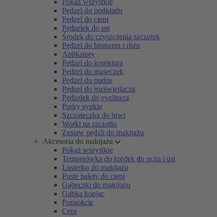
Pokaż wszystkie
Pędzel do podkładu
Pędzel do cieni
Pędzelek do ust
Środek do czyszczenia szczotek
Pędzel do bronzera i różu
Aplikatory
Pędzel do korektora
Pędzel do maseczek
Pędzel do pudru
Pędzel do rozświetlacza
Pędzelek do eyelinera
Pudry sypkie
Szczoteczka do brwi
Worki na szczotki
Zestaw pędzli do makijażu
Akcesoria do makijażu
Pokaż wszystkie
Temperówka do kredek do oczu i ust
Lusterko do makijażu
Puste palety do cieni
Gąbeczki do makijażu
Gąbka konjac
Paznokcie
Cera