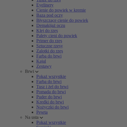
Eyelinery
Cienie do powiek w kremie
Baza pod oczy
Błyszczące cienie do powiek
Demakijaż oczu
Klej do rzęs
Palety cieni do powiek
Primer do rzęs
Sztuczne rzęsy
Zalotki do rzęs
Farba do brwi
Kajal
Zestawy
Brwi
Pokaż wszystkie
Farba do brwi
Tusz i żel do brwi
Pomada do brwi
Puder do brwi
Kredki do brwi
Nożyczki do brwi
Pęseta
Na usta
Pokaż wszystkie