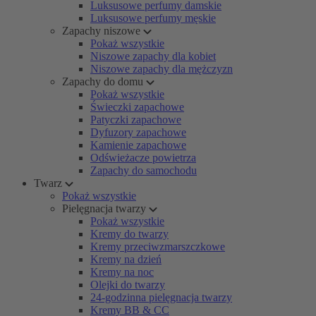
Luksusowe perfumy damskie
Luksusowe perfumy męskie
Zapachy niszowe
Pokaż wszystkie
Niszowe zapachy dla kobiet
Niszowe zapachy dla mężczyzn
Zapachy do domu
Pokaż wszystkie
Świeczki zapachowe
Patyczki zapachowe
Dyfuzory zapachowe
Kamienie zapachowe
Odświeżacze powietrza
Zapachy do samochodu
Twarz
Pokaż wszystkie
Pielęgnacja twarzy
Pokaż wszystkie
Kremy do twarzy
Kremy przeciwzmarszczkowe
Kremy na dzień
Kremy na noc
Olejki do twarzy
24-godzinna pielęgnacja twarzy
Kremy BB & CC