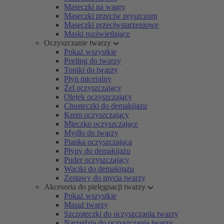
Maseczki na wągry
Maseczki przeciw pryszczom
Maseczki przeciwstarzeniowe
Maski rozświetlające
Oczyszczanie twarzy
Pokaż wszystkie
Peeling do twarzy
Toniki do twarzy
Płyn miceralny
Żel oczyszczający
Olejek oczyszczający
Chusteczki do demakijażu
Krem oczyszczający
Mleczko oczyszczające
Mydło do twarzy
Pianka oczyszczająca
Płyny do demakijażu
Puder oczyszczający
Waciki do demakijażu
Zestawy do mycia twarzy
Akcesoria do pielęgnacji twarzy
Pokaż wszystkie
Masaż twarzy
Szczoteczki do oczyszczania twarzy
Narzędzia do oczyszczania twarzy