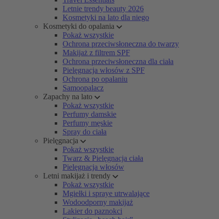
Letnie trendy beauty 2026
Kosmetyki na lato dla niego
Kosmetyki do opalania
Pokaż wszystkie
Ochrona przeciwsłoneczna do twarzy
Makijaż z filtrem SPF
Ochrona przeciwsłoneczna dla ciała
Pielęgnacja włosów z SPF
Ochrona po opalaniu
Samoopalacz
Zapachy na lato
Pokaż wszystkie
Perfumy damskie
Perfumy męskie
Spray do ciała
Pielęgnacja
Pokaż wszystkie
Twarz & Pielęgnacja ciała
Pielęgnacja włosów
Letni makijaż i trendy
Pokaż wszystkie
Mgiełki i spraye utrwalające
Wodoodporny makijaż
Lakier do paznokci