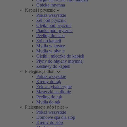
Opieka intymna
Kąpiel i prysznic
Pokaż wszystkie
Żel pod prysznic
Olejki pod prysznic
Pianka pod prysznic
Peeling do ciała
Sól do kąpieli
Mydła w kostce
Mydła w płynie
Olejki i mleczka do kąpieli
Płyny do higieny intymnej
Zestawy do kąpieli
Pielęgnacja dłoni
Pokaż wszystkie
Kremy do rąk
Żele antybakteryjne
Maseczki na dłonie
Peeling do rąk
Mydła do rąk
Pielęgnacja stóp i pięt
Pokaż wszystkie
Domowe spa dla stóp
Kremy do stóp