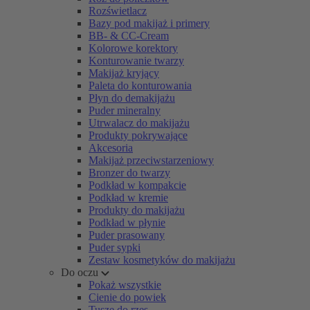
Rozświetlacz
Bazy pod makijaż i primery
BB- & CC-Cream
Kolorowe korektory
Konturowanie twarzy
Makijaż kryjący
Paleta do konturowania
Płyn do demakijażu
Puder mineralny
Utrwalacz do makijażu
Produkty pokrywające
Akcesoria
Makijaż przeciwstarzeniowy
Bronzer do twarzy
Podkład w kompakcie
Podkład w kremie
Produkty do makijażu
Podkład w płynie
Puder prasowany
Puder sypki
Zestaw kosmetyków do makijażu
Do oczu
Pokaż wszystkie
Cienie do powiek
Tusze do rzęs