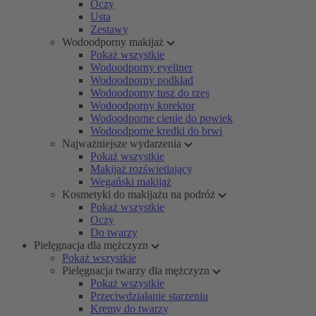
Oczy
Usta
Zestawy
Wodoodporny makijaż
Pokaż wszystkie
Wodoodporny eyeliner
Wodoodporny podkład
Wodoodporny tusz do rzęs
Wodoodporny korektor
Wodoodporne cienie do powiek
Wodoodporne kredki do brwi
Najważniejsze wydarzenia
Pokaż wszystkie
Makijaż rozświetlający
Wegański makijaż
Kosmetyki do makijażu na podróż
Pokaż wszystkie
Oczy
Do twarzy
Pielęgnacja dla mężczyzn
Pokaż wszystkie
Pielęgnacja twarzy dla mężczyzn
Pokaż wszystkie
Przeciwdziałanie starzeniu
Kremy do twarzy