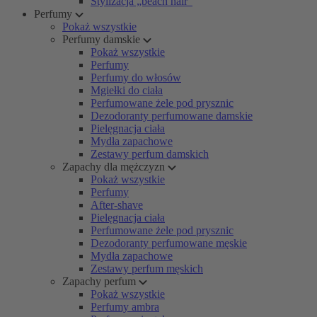
Stylizacja „beach hair”
Perfumy
Pokaż wszystkie
Perfumy damskie
Pokaż wszystkie
Perfumy
Perfumy do włosów
Mgiełki do ciała
Perfumowane żele pod prysznic
Dezodoranty perfumowane damskie
Pielęgnacja ciała
Mydła zapachowe
Zestawy perfum damskich
Zapachy dla mężczyzn
Pokaż wszystkie
Perfumy
After-shave
Pielęgnacja ciała
Perfumowane żele pod prysznic
Dezodoranty perfumowane męskie
Mydła zapachowe
Zestawy perfum męskich
Zapachy perfum
Pokaż wszystkie
Perfumy ambra