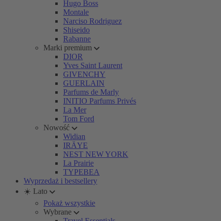
Hugo Boss
Montale
Narciso Rodriguez
Shiseido
Rabanne
Marki premium
DIOR
Yves Saint Laurent
GIVENCHY
GUERLAIN
Parfums de Marly
INITIO Parfums Privés
La Mer
Tom Ford
Nowość
Widian
IRÄYE
NEST NEW YORK
La Prairie
TYPEBEA
Wyprzedaż i bestsellery
☀️ Lato
Pokaż wszystkie
Wybrane
Travel Essentials