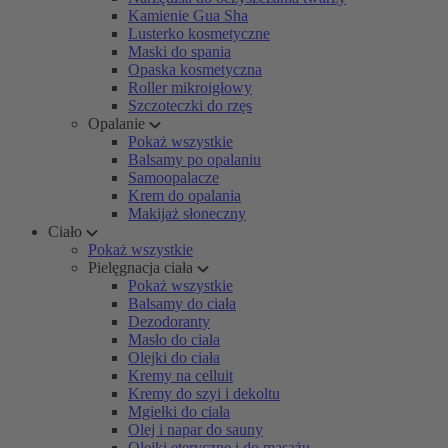
Kamienie Gua Sha
Lusterko kosmetyczne
Maski do spania
Opaska kosmetyczna
Roller mikroigłowy
Szczoteczki do rzęs
Opalanie
Pokaż wszystkie
Balsamy po opalaniu
Samoopalacze
Krem do opalania
Makijaż słoneczny
Ciało
Pokaż wszystkie
Pielęgnacja ciała
Pokaż wszystkie
Balsamy do ciała
Dezodoranty
Masło do ciała
Olejki do ciała
Kremy na celluit
Kremy do szyi i dekoltu
Mgiełki do ciała
Olej i napar do sauny
Olejki eteryczne i do masażu