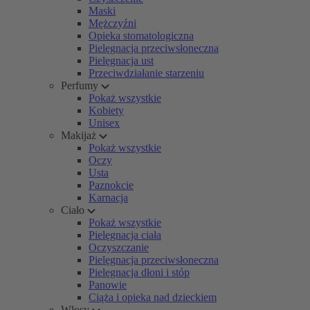
Maski
Mężczyźni
Opieka stomatologiczna
Pielęgnacja przeciwsłoneczna
Pielęgnacja ust
Przeciwdziałanie starzeniu
Perfumy
Pokaż wszystkie
Kobiety
Unisex
Makijaż
Pokaż wszystkie
Oczy
Usta
Paznokcie
Karnacja
Ciało
Pokaż wszystkie
Pielęgnacja ciała
Oczyszczanie
Pielęgnacja przeciwsłoneczna
Pielęgnacja dłoni i stóp
Panowie
Ciąża i opieka nad dzieckiem
Włosy