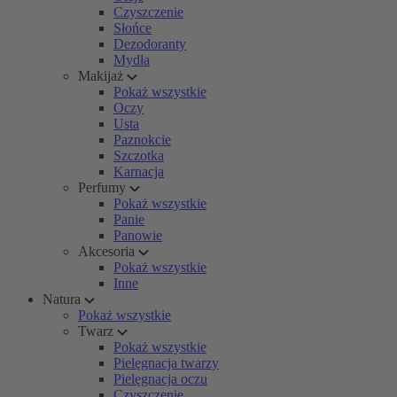
Czyszczenie
Słońce
Dezodoranty
Mydła
Makijaż
Pokaż wszystkie
Oczy
Usta
Paznokcie
Szczotka
Karnacja
Perfumy
Pokaż wszystkie
Panie
Panowie
Akcesoria
Pokaż wszystkie
Inne
Natura
Pokaż wszystkie
Twarz
Pokaż wszystkie
Pielęgnacja twarzy
Pielęgnacja oczu
Czyszczenie