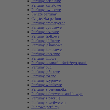
Perfumy orientalne
Perfumy kwiatowe
Perfumy owocowe
Świeże perfumy
Cząsteczka perfum
Perfumy aromatyczne
Perfumy cytrusowe
Perfumy drzewne
Perfumy fiołkowe
Perfumy jabłkowe
Perfumy jaśminowe
Perfumy kokosowe
Perfumy korzenne
Perfumy liliowe
Perfumy o zapachu świeżego prania
Perfumy oud
Perfumy piżmowe
Perfumy różane
Perfumy szyprowe
Perfumy waniliowe
Perfumy z bergamotką
Perfumy z drzewem sandałowym
Perfumy z paczulą
Perfumy z wetiwerem
Pudrowe perfumy