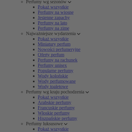
Perfumy wg sezonów
Pokaż wszystkie
Perfumy na wiosnę
Jesienne zapachy
Perfumy na lato
Perfumy na zimę
Najważniejsze wydarzenia
Pokaż wszystkie
Miniatury perfum
Nowości perfumeryjne
Oferty perfum
Perfumy na rachunek
Perfumy unisex
Popularne perfumy
Wody kolońskie
Wody perfumowane
Wody toaletowe
Perfumy wg kraju pochodzenia
Pokaż wszystkie
Arabskie perfumy
Francuskie perfumy
Włoskie perfumy
Hiszpańskie perfumy
Perfumy luksusowe
Pokaż wszystkie