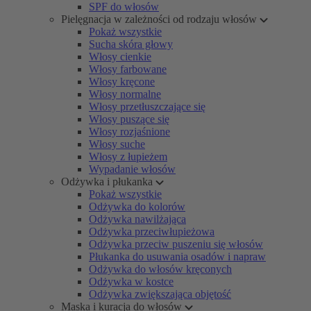
SPF do włosów
Pielęgnacja w zależności od rodzaju włosów
Pokaż wszystkie
Sucha skóra głowy
Włosy cienkie
Włosy farbowane
Włosy kręcone
Włosy normalne
Włosy przetłuszczające się
Włosy puszące się
Włosy rozjaśnione
Włosy suche
Włosy z łupieżem
Wypadanie włosów
Odżywka i płukanka
Pokaż wszystkie
Odżywka do kolorów
Odżywka nawilżająca
Odżywka przeciwłupieżowa
Odżywka przeciw puszeniu się włosów
Płukanka do usuwania osadów i napraw
Odżywka do włosów kręconych
Odżywka w kostce
Odżywka zwiększająca objętość
Maska i kuracja do włosów