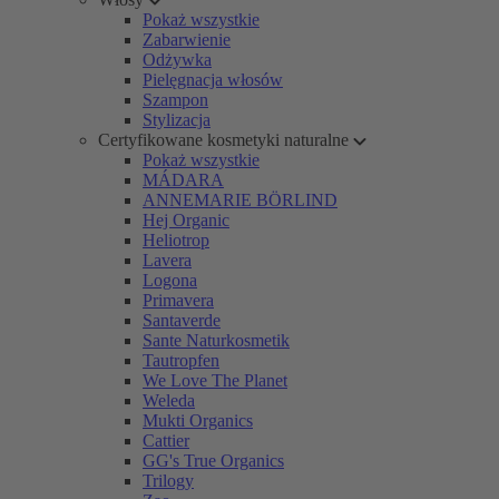
Pokaż wszystkie
Zabarwienie
Odżywka
Pielęgnacja włosów
Szampon
Stylizacja
Certyfikowane kosmetyki naturalne
Pokaż wszystkie
MÁDARA
ANNEMARIE BÖRLIND
Hej Organic
Heliotrop
Lavera
Logona
Primavera
Santaverde
Sante Naturkosmetik
Tautropfen
We Love The Planet
Weleda
Mukti Organics
Cattier
GG's True Organics
Trilogy