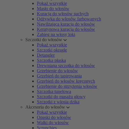
Pokaż wszystkie
Masło do włosów
Kuracja do włosów suchych
Odżywka do włosów farbowanych
Nawilżająca kuracja do włosów
Keratynowa kuracja do włosów
Zabieg na włosy loki
Szczotki do włosów
Pokaż wszystkie
Szczotki okrągłe
Detangler
Szczotka płaska
Drewniana szczotka do włosów
Grzebienie do włosów
Grzebień do tapirowania
Grzebień do włosów kręconych
Grzebienie do strzyżenia włosów
Szczotka tunelowa
Szczotki do masażu głowy
Szczotki z włosia dzika
Akcesoria do włosów
Pokaż wszystkie
Opaski do włosów
Wałki do włosów
Scrunchies