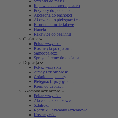
Szczotki do masażu
Rękawice do samoopalacza
Przybory do pedicure
Akcesoria do paznokci
Akcesoria do pielęgnacji ciała
Bransoletki materiałowe
Flanela
Rękawice do peelingu
Opalanie
Pokaż wszystkie
Kosmetyki po opalaniu
Samoopalacze
Spraye i kremy do opalania
Depilacja
Pokaż wszystkie
Zimny i ciepły wosk
Golarki i depilatory
Pielęgnacja przy goleniu
Krem do depilacji
Akcesoria łazienkowe
Pokaż wszystkie
Akcesoria łazienkowe
Szlafroki
Ręczniki i dywaniki łazienkowe
Kosmetyczki