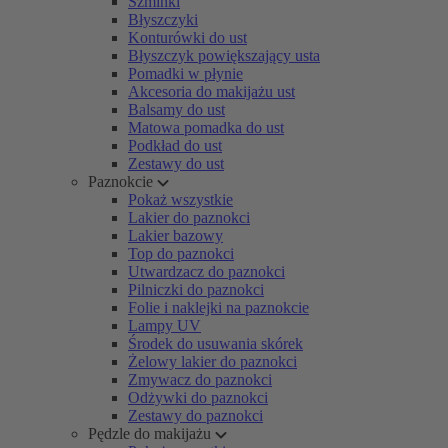
Szminki
Błyszczyki
Konturówki do ust
Błyszczyk powiększający usta
Pomadki w płynie
Akcesoria do makijażu ust
Balsamy do ust
Matowa pomadka do ust
Podkład do ust
Zestawy do ust
Paznokcie
Pokaż wszystkie
Lakier do paznokci
Lakier bazowy
Top do paznokci
Utwardzacz do paznokci
Pilniczki do paznokci
Folie i naklejki na paznokcie
Lampy UV
Środek do usuwania skórek
Żelowy lakier do paznokci
Zmywacz do paznokci
Odżywki do paznokci
Zestawy do paznokci
Pędzle do makijażu