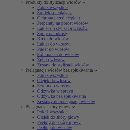
Produkty do stylizacji włosów
Pokaż wszystkie
Środek spieniający
Ochrona przed ciepłem
Preparaty na porost włosów
Lakier do stylizacji włosów
Spray na odrosty
Krem do włosów
Lakier do włosów
Puder do włosów
Sól morska do włosów
Żel do włosów
Zestaw do stylizacji włosów
Pielęgnacja włosów bez spłukiwania
Pokaż wszystkie
Olejek do włosów
Serum do włosów
Odżywka w sprayu
Odżywka bez spłukiwania
Zestawy do pielęgnacji włosów
Pielęgnacja skóry głowy
Pokaż wszystkie
Olejek do skóry głowy
Peeling do skóry głowy
Peeling do włosów