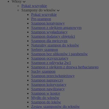
Włosy
Pokaż wszystkie
Szampony do włosów
Pokaż wszystkie
Pre-szampon
Szampon keratynowy
Szampon z olejkiem arganowym
Szampon wygładzający
Szampon dodający objętości
Szampon dla mężczyzn
Naturalny szampon do włosów
Srebrny szampon
Szampon bez silikonów i parabenów
Szampon oczyszczający
Szampon z odżywką 2w1
Szampon z olejkiem z drzewa herbacianego
Suchy szampon
Szampon przeciwłupieżowy
Szampon naprawczy
Szampon koloryzujący
Szampon nawilżający
Szampon w kostce
Mydło do włosów
Szampon do loków
Zestaw szamponów do włosów