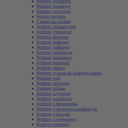
Perfumy orientalne
Perfumy kwiatowe
Perfumy owocowe
Świeże perfumy
Cząsteczka perfum
Perfumy aromatyczne
Perfumy cytrusowe
Perfumy drzewne
Perfumy fiołkowe
Perfumy jabłkowe
Perfumy jaśminowe
Perfumy kokosowe
Perfumy korzenne
Perfumy liliowe
Perfumy o zapachu świeżego prania
Perfumy oud
Perfumy piżmowe
Perfumy różane
Perfumy szyprowe
Perfumy waniliowe
Perfumy z bergamotką
Perfumy z drzewem sandałowym
Perfumy z paczulą
Perfumy z wetiwerem
Pudrowe perfumy