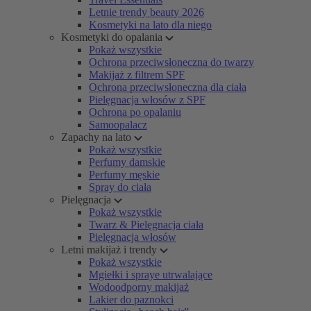
Letnie trendy beauty 2026
Kosmetyki na lato dla niego
Kosmetyki do opalania
Pokaż wszystkie
Ochrona przeciwsłoneczna do twarzy
Makijaż z filtrem SPF
Ochrona przeciwsłoneczna dla ciała
Pielęgnacja włosów z SPF
Ochrona po opalaniu
Samoopalacz
Zapachy na lato
Pokaż wszystkie
Perfumy damskie
Perfumy męskie
Spray do ciała
Pielęgnacja
Pokaż wszystkie
Twarz & Pielęgnacja ciała
Pielęgnacja włosów
Letni makijaż i trendy
Pokaż wszystkie
Mgiełki i spraye utrwalające
Wodoodporny makijaż
Lakier do paznokci