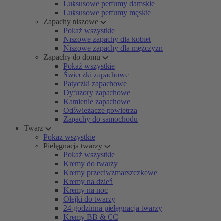
Luksusowe perfumy damskie
Luksusowe perfumy męskie
Zapachy niszowe
Pokaż wszystkie
Niszowe zapachy dla kobiet
Niszowe zapachy dla mężczyzn
Zapachy do domu
Pokaż wszystkie
Świeczki zapachowe
Patyczki zapachowe
Dyfuzory zapachowe
Kamienie zapachowe
Odświeżacze powietrza
Zapachy do samochodu
Twarz
Pokaż wszystkie
Pielęgnacja twarzy
Pokaż wszystkie
Kremy do twarzy
Kremy przeciwzmarszczkowe
Kremy na dzień
Kremy na noc
Olejki do twarzy
24-godzinna pielęgnacja twarzy
Kremy BB & CC