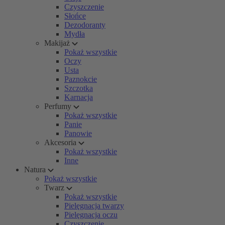
Czyszczenie
Słońce
Dezodoranty
Mydła
Makijaż
Pokaż wszystkie
Oczy
Usta
Paznokcie
Szczotka
Karnacja
Perfumy
Pokaż wszystkie
Panie
Panowie
Akcesoria
Pokaż wszystkie
Inne
Natura
Pokaż wszystkie
Twarz
Pokaż wszystkie
Pielęgnacja twarzy
Pielęgnacja oczu
Czyszczenie