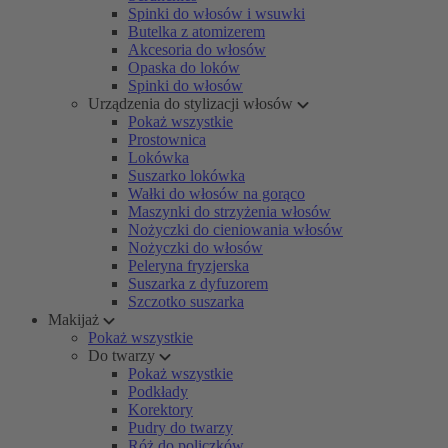
Spinki do włosów i wsuwki
Butelka z atomizerem
Akcesoria do włosów
Opaska do loków
Spinki do włosów
Urządzenia do stylizacji włosów
Pokaż wszystkie
Prostownica
Lokówka
Suszarko lokówka
Wałki do włosów na gorąco
Maszynki do strzyżenia włosów
Nożyczki do cieniowania włosów
Nożyczki do włosów
Peleryna fryzjerska
Suszarka z dyfuzorem
Szczotko suszarka
Makijaż
Pokaż wszystkie
Do twarzy
Pokaż wszystkie
Podkłady
Korektory
Pudry do twarzy
Róż do policzków