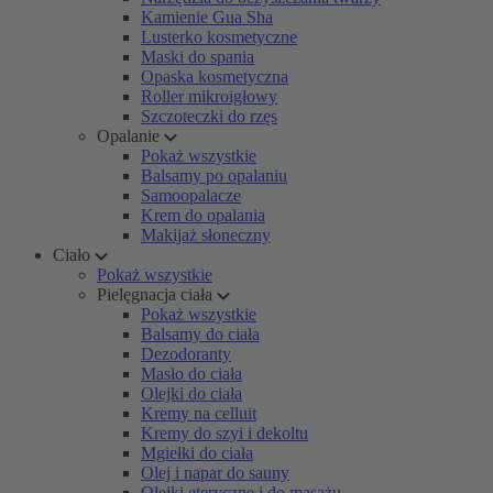
Kamienie Gua Sha
Lusterko kosmetyczne
Maski do spania
Opaska kosmetyczna
Roller mikroigłowy
Szczoteczki do rzęs
Opalanie
Pokaż wszystkie
Balsamy po opalaniu
Samoopalacze
Krem do opalania
Makijaż słoneczny
Ciało
Pokaż wszystkie
Pielęgnacja ciała
Pokaż wszystkie
Balsamy do ciała
Dezodoranty
Masło do ciała
Olejki do ciała
Kremy na celluit
Kremy do szyi i dekoltu
Mgiełki do ciała
Olej i napar do sauny
Olejki eteryczne i do masażu