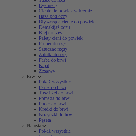
Eyelinery
Cienie do powiek w kremie
Baza pod oczy
Błyszczące cienie do powiek
Demakijaż oczu
Klej do rzęs
Palety cieni do powiek
Primer do rzęs
Sztuczne rzęsy
Zalotki do rzęs
Farba do brwi
Kajal
Zestawy
Brwi
Pokaż wszystkie
Farba do brwi
Tusz i żel do brwi
Pomada do brwi
Puder do brwi
Kredki do brwi
Nożyczki do brwi
Pęseta
Na usta
Pokaż wszystkie