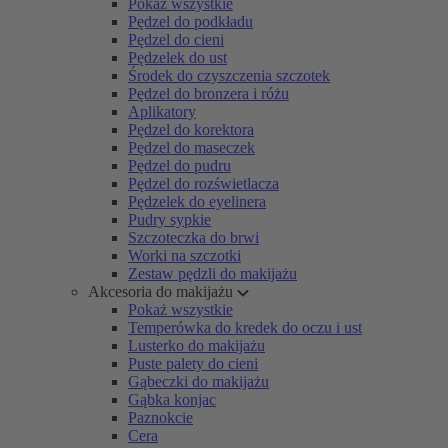
Pokaż wszystkie
Pędzel do podkładu
Pędzel do cieni
Pędzelek do ust
Środek do czyszczenia szczotek
Pędzel do bronzera i różu
Aplikatory
Pędzel do korektora
Pędzel do maseczek
Pędzel do pudru
Pędzel do rozświetlacza
Pędzelek do eyelinera
Pudry sypkie
Szczoteczka do brwi
Worki na szczotki
Zestaw pędzli do makijażu
Akcesoria do makijażu
Pokaż wszystkie
Temperówka do kredek do oczu i ust
Lusterko do makijażu
Puste palety do cieni
Gąbeczki do makijażu
Gąbka konjac
Paznokcie
Cera