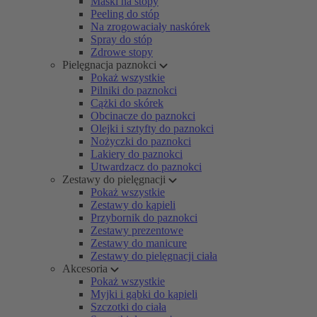
Maski na stopy
Peeling do stóp
Na zrogowaciały naskórek
Spray do stóp
Zdrowe stopy
Pielęgnacja paznokci
Pokaż wszystkie
Pilniki do paznokci
Cążki do skórek
Obcinacze do paznokci
Olejki i sztyfty do paznokci
Nożyczki do paznokci
Lakiery do paznokci
Utwardzacz do paznokci
Zestawy do pielęgnacji
Pokaż wszystkie
Zestawy do kąpieli
Przybornik do paznokci
Zestawy prezentowe
Zestawy do manicure
Zestawy do pielęgnacji ciała
Akcesoria
Pokaż wszystkie
Myjki i gąbki do kąpieli
Szczotki do ciała