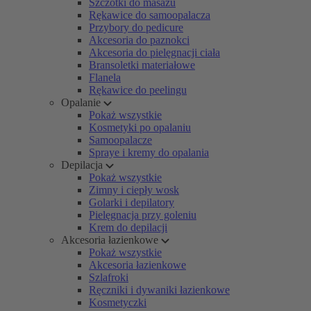
Szczotki do masażu
Rękawice do samoopalacza
Przybory do pedicure
Akcesoria do paznokci
Akcesoria do pielęgnacji ciała
Bransoletki materiałowe
Flanela
Rękawice do peelingu
Opalanie
Pokaż wszystkie
Kosmetyki po opalaniu
Samoopalacze
Spraye i kremy do opalania
Depilacja
Pokaż wszystkie
Zimny i ciepły wosk
Golarki i depilatory
Pielęgnacja przy goleniu
Krem do depilacji
Akcesoria łazienkowe
Pokaż wszystkie
Akcesoria łazienkowe
Szlafroki
Ręczniki i dywaniki łazienkowe
Kosmetyczki