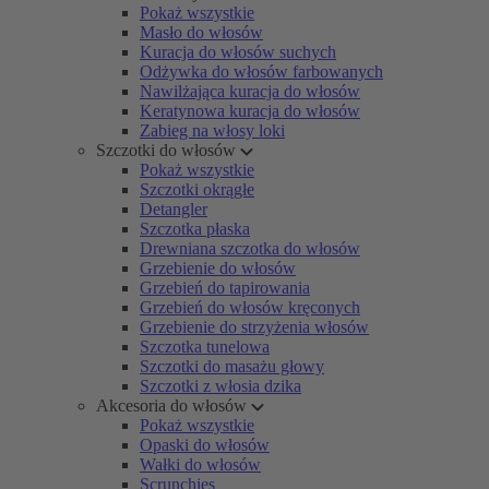
Pokaż wszystkie
Masło do włosów
Kuracja do włosów suchych
Odżywka do włosów farbowanych
Nawilżająca kuracja do włosów
Keratynowa kuracja do włosów
Zabieg na włosy loki
Szczotki do włosów
Pokaż wszystkie
Szczotki okrągłe
Detangler
Szczotka płaska
Drewniana szczotka do włosów
Grzebienie do włosów
Grzebień do tapirowania
Grzebień do włosów kręconych
Grzebienie do strzyżenia włosów
Szczotka tunelowa
Szczotki do masażu głowy
Szczotki z włosia dzika
Akcesoria do włosów
Pokaż wszystkie
Opaski do włosów
Wałki do włosów
Scrunchies