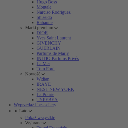
Hugo Boss
Montale
Narciso Rodriguez
Shiseido
Rabanne
Marki premium
DIOR
Yves Saint Laurent
GIVENCHY
GUERLAIN
Parfums de Marly
INITIO Parfums Privés
La Mer
Tom Ford
Nowość
Widian
IRÄYE
NEST NEW YORK
La Prairie
TYPEBEA
Wyprzedaż i bestsellery
☀️ Lato
Pokaż wszystkie
Wybrane
Travel Essentials