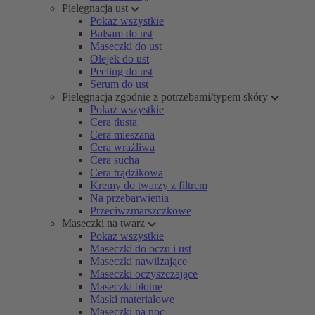
Pielęgnacja ust
Pokaż wszystkie
Balsam do ust
Maseczki do ust
Olejek do ust
Peeling do ust
Serum do ust
Pielęgnacja zgodnie z potrzebami/typem skóry
Pokaż wszystkie
Cera tłusta
Cera mieszana
Cera wrażliwa
Cera sucha
Cera trądzikowa
Kremy do twarzy z filtrem
Na przebarwienia
Przeciwzmarszczkowe
Maseczki na twarz
Pokaż wszystkie
Maseczki do oczu i ust
Maseczki nawilżające
Maseczki oczyszczające
Maseczki błotne
Maski materiałowe
Maseczki na noc