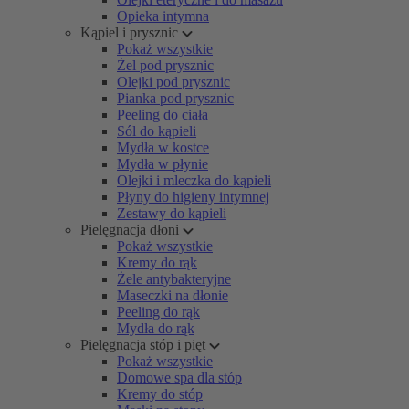
Opieka intymna
Kąpiel i prysznic
Pokaż wszystkie
Żel pod prysznic
Olejki pod prysznic
Pianka pod prysznic
Peeling do ciała
Sól do kąpieli
Mydła w kostce
Mydła w płynie
Olejki i mleczka do kąpieli
Płyny do higieny intymnej
Zestawy do kąpieli
Pielęgnacja dłoni
Pokaż wszystkie
Kremy do rąk
Żele antybakteryjne
Maseczki na dłonie
Peeling do rąk
Mydła do rąk
Pielęgnacja stóp i pięt
Pokaż wszystkie
Domowe spa dla stóp
Kremy do stóp