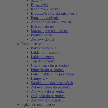
Szminki
Błyszczyki
Konturówki do ust
Błyszczyk powiększający usta
Pomadki w płynie
Akcesoria do makijażu ust
Balsamy do ust
Matowa pomadka do ust
Podkład do ust
Zestawy do ust
Paznokcie
Pokaż wszystkie
Lakier do paznokci
Lakier bazowy
Top do paznokci
Utwardzacz do paznokci
Pilniczki do paznokci
Folie i naklejki na paznokcie
Lampy UV
Środek do usuwania skórek
Żelowy lakier do paznokci
Zmywacz do paznokci
Odżywki do paznokci
Zestawy do paznokci
Pędzle do makijażu