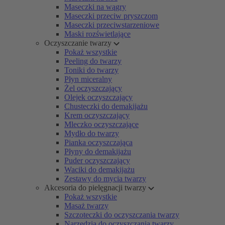
Maseczki na wągry
Maseczki przeciw pryszczom
Maseczki przeciwstarzeniowe
Maski rozświetlające
Oczyszczanie twarzy
Pokaż wszystkie
Peeling do twarzy
Toniki do twarzy
Płyn miceralny
Żel oczyszczający
Olejek oczyszczający
Chusteczki do demakijażu
Krem oczyszczający
Mleczko oczyszczające
Mydło do twarzy
Pianka oczyszczająca
Płyny do demakijażu
Puder oczyszczający
Waciki do demakijażu
Zestawy do mycia twarzy
Akcesoria do pielęgnacji twarzy
Pokaż wszystkie
Masaż twarzy
Szczoteczki do oczyszczania twarzy
Narzędzia do oczyszczania twarzy