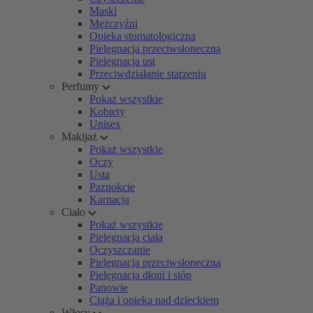
Maski
Mężczyźni
Opieka stomatologiczna
Pielęgnacja przeciwsłoneczna
Pielęgnacja ust
Przeciwdziałanie starzeniu
Perfumy
Pokaż wszystkie
Kobiety
Unisex
Makijaż
Pokaż wszystkie
Oczy
Usta
Paznokcie
Karnacja
Ciało
Pokaż wszystkie
Pielęgnacja ciała
Oczyszczanie
Pielęgnacja przeciwsłoneczna
Pielęgnacja dłoni i stóp
Panowie
Ciąża i opieka nad dzieckiem
Włosy