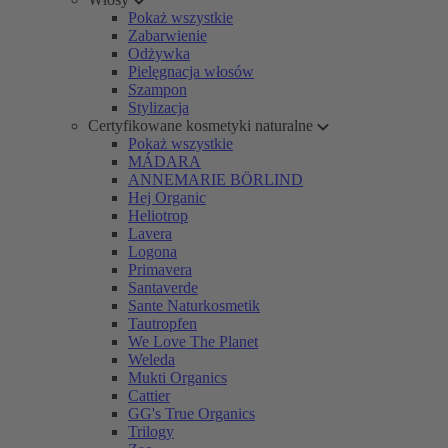
Pokaż wszystkie
Zabarwienie
Odżywka
Pielęgnacja włosów
Szampon
Stylizacja
Certyfikowane kosmetyki naturalne
Pokaż wszystkie
MÁDARA
ANNEMARIE BÖRLIND
Hej Organic
Heliotrop
Lavera
Logona
Primavera
Santaverde
Sante Naturkosmetik
Tautropfen
We Love The Planet
Weleda
Mukti Organics
Cattier
GG's True Organics
Trilogy