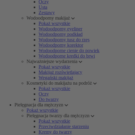
Oczy
Usta
Zestawy
Wodoodporny makijaż
Pokaż wszystkie
Wodoodporny eyeliner
Wodoodporny podkład
Wodoodporny tusz do rzęs
Wodoodporny korektor
Wodoodporne cienie do powiek
Wodoodporne kredki do brwi
Najważniejsze wydarzenia
Pokaż wszystkie
Makijaż rozświetlający
Wegański makijaż
Kosmetyki do makijażu na podróż
Pokaż wszystkie
Oczy
Do twarzy
Pielęgnacja dla mężczyzn
Pokaż wszystkie
Pielęgnacja twarzy dla mężczyzn
Pokaż wszystkie
Przeciwdziałanie starzeniu
Kremy do twarzy