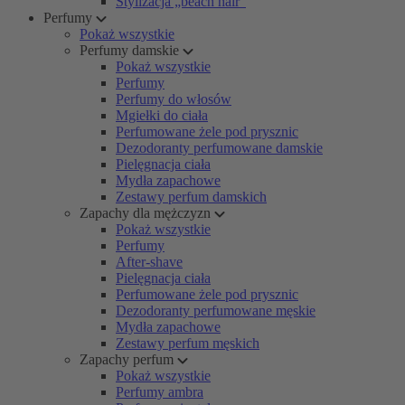
Stylizacja „beach hair”
Perfumy
Pokaż wszystkie
Perfumy damskie
Pokaż wszystkie
Perfumy
Perfumy do włosów
Mgiełki do ciała
Perfumowane żele pod prysznic
Dezodoranty perfumowane damskie
Pielęgnacja ciała
Mydła zapachowe
Zestawy perfum damskich
Zapachy dla mężczyzn
Pokaż wszystkie
Perfumy
After-shave
Pielęgnacja ciała
Perfumowane żele pod prysznic
Dezodoranty perfumowane męskie
Mydła zapachowe
Zestawy perfum męskich
Zapachy perfum
Pokaż wszystkie
Perfumy ambra