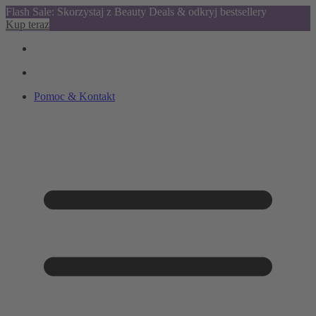
Flash Sale: Skorzystaj z Beauty Deals & odkryj bestsellery
Kup teraz
Pomoc & Kontakt