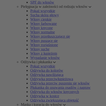
SPF do włosów
Pielęgnacja w zależności od rodzaju włosów
Pokaż wszystkie
Sucha skóra głowy
Włosy cienkie
Włosy farbowane
Włosy kręcone
Włosy normalne
Włosy przetłuszczające się
Włosy puszące się
Włosy rozjaśnione
Włosy suche
Włosy z łupieżem
Wypadanie włosów
Odżywka i płukanka
Pokaż wszystkie
Odżywka do kolorów
Odżywka nawilżająca
Odżywka przeciwłupieżowa
Odżywka przeciw puszeniu się włosów
Płukanka do usuwania osadów i napraw
Odżywka do włosów kręconych
Odżywka w kostce
Odżywka zwiększająca objętość
Maska i kuracja do włosów