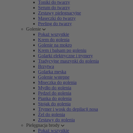
Toniki do twarzy
Serum do twarzy
Zestawy pielęgnacyjne
Maseczki do twarzy
Peeling do twarzy
Golenie
Pokaż wszystkie
Krem do golenia
Golenie na mokro
Krem i balsam po goleniu
Golarki elektryczne i trymery
Tradycyjne maszynki do golenia
Brzytwa
Golarka męska
Golenie wstępne
Miseczka do golenia
Mydło do golenia
Pędzel do golenia
Pianka do golenia
Stojak do golenia
Trymer i wosk do depilacji nosa
Żel do golenia
Zestawy do golenia
Pielęgnacja brody
Pokaż wszystkie