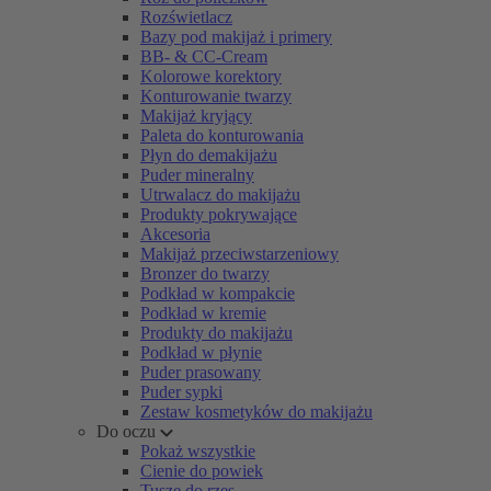
Rozświetlacz
Bazy pod makijaż i primery
BB- & CC-Cream
Kolorowe korektory
Konturowanie twarzy
Makijaż kryjący
Paleta do konturowania
Płyn do demakijażu
Puder mineralny
Utrwalacz do makijażu
Produkty pokrywające
Akcesoria
Makijaż przeciwstarzeniowy
Bronzer do twarzy
Podkład w kompakcie
Podkład w kremie
Produkty do makijażu
Podkład w płynie
Puder prasowany
Puder sypki
Zestaw kosmetyków do makijażu
Do oczu
Pokaż wszystkie
Cienie do powiek
Tusze do rzęs