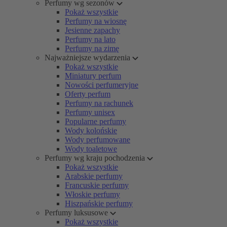
Perfumy wg sezonów
Pokaż wszystkie
Perfumy na wiosnę
Jesienne zapachy
Perfumy na lato
Perfumy na zimę
Najważniejsze wydarzenia
Pokaż wszystkie
Miniatury perfum
Nowości perfumeryjne
Oferty perfum
Perfumy na rachunek
Perfumy unisex
Popularne perfumy
Wody kolońskie
Wody perfumowane
Wody toaletowe
Perfumy wg kraju pochodzenia
Pokaż wszystkie
Arabskie perfumy
Francuskie perfumy
Włoskie perfumy
Hiszpańskie perfumy
Perfumy luksusowe
Pokaż wszystkie