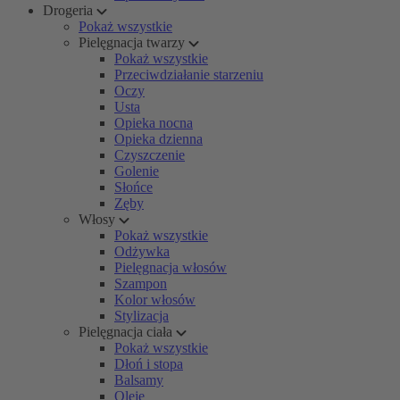
Drogeria
Pokaż wszystkie
Pielęgnacja twarzy
Pokaż wszystkie
Przeciwdziałanie starzeniu
Oczy
Usta
Opieka nocna
Opieka dzienna
Czyszczenie
Golenie
Słońce
Zęby
Włosy
Pokaż wszystkie
Odżywka
Pielęgnacja włosów
Szampon
Kolor włosów
Stylizacja
Pielęgnacja ciała
Pokaż wszystkie
Dłoń i stopa
Balsamy
Oleje