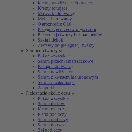
Kremy nawilżające do twarzy
Kremy tonujące
Maseczki do twarzy
Mgiełki do twarzy
Ostrożność z Q10
Pielęgnacja przeciw pryszczom
Pielęgnacja twarzy bez parabenów
Szyja i dekolt
Zestawy do pielęgnacji twarzy
Serum do twarzy
Pokaż wszystkie
Serum przeciwzmarszczkowe
Kolagen do twarzy
Serum nawilżające
Serum z kwasem hialuronowym
Serum z witaminą c
Ampułki
Pielęgnacja okolic oczu
Pokaż wszystkie
Serum do brwi
Krem pod oczy
Płatki pod oczy
Serum pod oczy
Serum do rzęs
Żel pod oczy