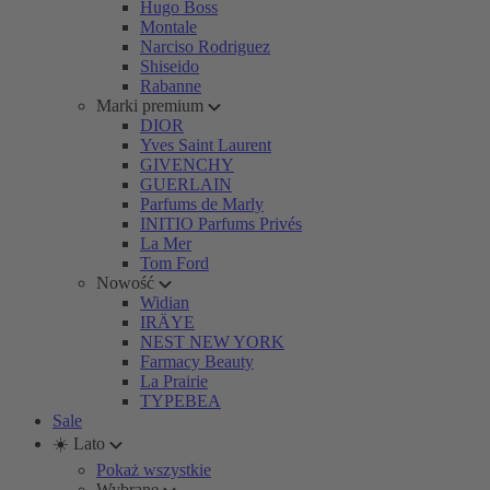
Hugo Boss
Montale
Narciso Rodriguez
Shiseido
Rabanne
Marki premium
DIOR
Yves Saint Laurent
GIVENCHY
GUERLAIN
Parfums de Marly
INITIO Parfums Privés
La Mer
Tom Ford
Nowość
Widian
IRÄYE
NEST NEW YORK
Farmacy Beauty
La Prairie
TYPEBEA
Sale
☀️ Lato
Pokaż wszystkie
Wybrane