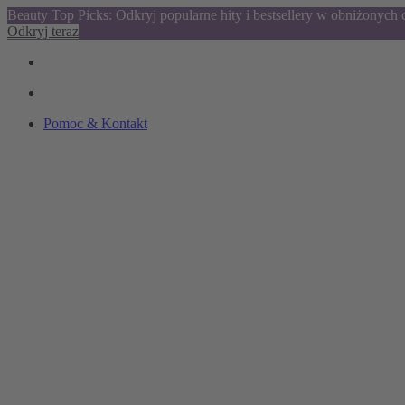
Beauty Top Picks: Odkryj popularne hity i bestsellery w obniżonych
Odkryj teraz
Pomoc & Kontakt