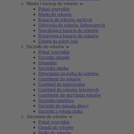
Maska i kuracja do włosów
Pokaż wszystkie
Masło do włosów
Kuracja do włosów suchych
Odżywka do włosów farbowanych
Nawilżająca kuracja do włosów
Keratynowa kuracja do włosów
Zabieg na włosy loki
Szczotki do włosów
Pokaż wszystkie
Szczotki okrągłe
Detangler
Szczotka płaska
Drewniana szczotka do włosów
Grzebienie do włosów
Grzebień do tapirowania
Grzebień do włosów kręconych
Grzebienie do strzyżenia włosów
Szczotka tunelowa
Szczotki do masażu głowy
Szczotki z włosia dzika
Akcesoria do włosów
Pokaż wszystkie
Opaski do włosów
Wałki do włosów