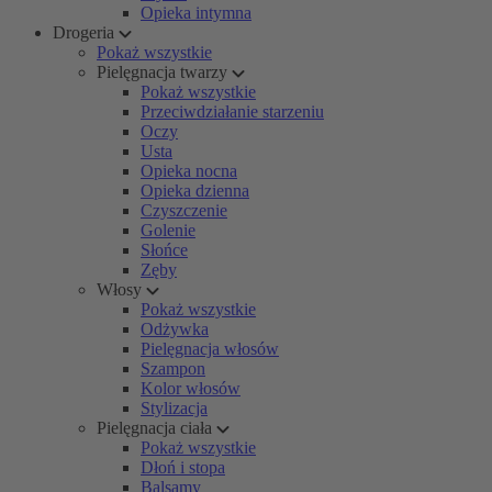
Opieka intymna
Drogeria
Pokaż wszystkie
Pielęgnacja twarzy
Pokaż wszystkie
Przeciwdziałanie starzeniu
Oczy
Usta
Opieka nocna
Opieka dzienna
Czyszczenie
Golenie
Słońce
Zęby
Włosy
Pokaż wszystkie
Odżywka
Pielęgnacja włosów
Szampon
Kolor włosów
Stylizacja
Pielęgnacja ciała
Pokaż wszystkie
Dłoń i stopa
Balsamy