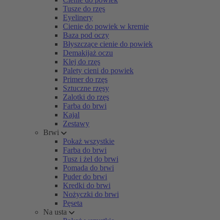
Tusze do rzęs
Eyelinery
Cienie do powiek w kremie
Baza pod oczy
Błyszczące cienie do powiek
Demakijaż oczu
Klej do rzęs
Palety cieni do powiek
Primer do rzęs
Sztuczne rzęsy
Zalotki do rzęs
Farba do brwi
Kajal
Zestawy
Brwi
Pokaż wszystkie
Farba do brwi
Tusz i żel do brwi
Pomada do brwi
Puder do brwi
Kredki do brwi
Nożyczki do brwi
Pęseta
Na usta