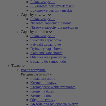
Pokaż wszystkie
Luksusowe perfumy damskie
Luksusowe perfumy męskie
Zapachy niszowe
Pokaż wszystkie
Niszowe zapachy dla kobiet
Niszowe zapachy dla mężczyzn
Zapachy do domu
Pokaż wszystkie
Świeczki zapachowe
Patyczki zapachowe
Dyfuzory zapachowe
Kamienie zapachowe
Odświeżacze powietrza
Zapachy do samochodu
Twarz
Pokaż wszystkie
Pielęgnacja twarzy
Pokaż wszystkie
Kremy do twarzy
Kremy przeciwzmarszczkowe
Kremy na dzień
Kremy na noc
Olejki do twarzy
24-godzinna pielęgnacja twarzy