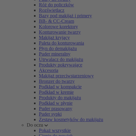
Róż do policzków
Rozświetlacz
Bazy pod makijaż i primery
BB- & CC-Cream
Kolorowe korektory
Konturowanie twarzy
Makijaż kryjący
Paleta do konturowania
Płyn do demakijażu
Puder mineralny
Utrwalacz do makijażu
Produkty pokrywające
Akcesoria
Makijaż przeciwstarzeniowy
Bronzer do twarzy
Podkład w kompakcie
Podkład w kremie
Produkty do makijażu
Podkład w płynie
Puder prasowany
Puder sypki
Zestaw kosmetyków do makijażu
Do oczu
Pokaż wszystkie
Cienie do powiek