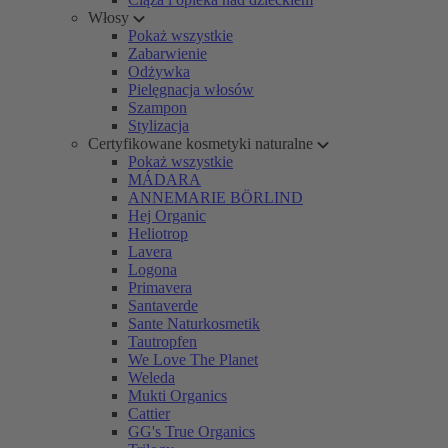
Włosy
Pokaż wszystkie
Zabarwienie
Odżywka
Pielęgnacja włosów
Szampon
Stylizacja
Certyfikowane kosmetyki naturalne
Pokaż wszystkie
MÁDARA
ANNEMARIE BÖRLIND
Hej Organic
Heliotrop
Lavera
Logona
Primavera
Santaverde
Sante Naturkosmetik
Tautropfen
We Love The Planet
Weleda
Mukti Organics
Cattier
GG's True Organics