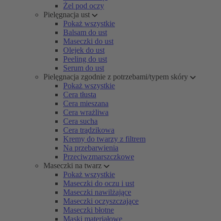
Żel pod oczy
Pielęgnacja ust
Pokaż wszystkie
Balsam do ust
Maseczki do ust
Olejek do ust
Peeling do ust
Serum do ust
Pielęgnacja zgodnie z potrzebami/typem skóry
Pokaż wszystkie
Cera tłusta
Cera mieszana
Cera wrażliwa
Cera sucha
Cera trądzikowa
Kremy do twarzy z filtrem
Na przebarwienia
Przeciwzmarszczkowe
Maseczki na twarz
Pokaż wszystkie
Maseczki do oczu i ust
Maseczki nawilżające
Maseczki oczyszczające
Maseczki błotne
Maski materiałowe