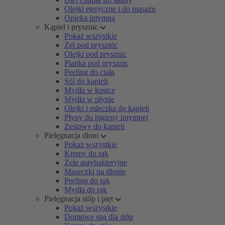
Olejki eteryczne i do masażu
Opieka intymna
Kąpiel i prysznic
Pokaż wszystkie
Żel pod prysznic
Olejki pod prysznic
Pianka pod prysznic
Peeling do ciała
Sól do kąpieli
Mydła w kostce
Mydła w płynie
Olejki i mleczka do kąpieli
Płyny do higieny intymnej
Zestawy do kąpieli
Pielęgnacja dłoni
Pokaż wszystkie
Kremy do rąk
Żele antybakteryjne
Maseczki na dłonie
Peeling do rąk
Mydła do rąk
Pielęgnacja stóp i pięt
Pokaż wszystkie
Domowe spa dla stóp