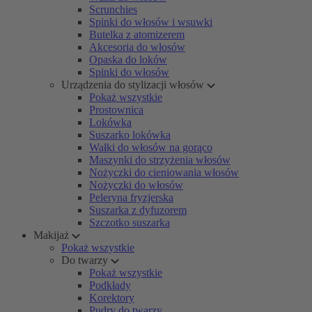
Scrunchies
Spinki do włosów i wsuwki
Butelka z atomizerem
Akcesoria do włosów
Opaska do loków
Spinki do włosów
Urządzenia do stylizacji włosów
Pokaż wszystkie
Prostownica
Lokówka
Suszarko lokówka
Wałki do włosów na gorąco
Maszynki do strzyżenia włosów
Nożyczki do cieniowania włosów
Nożyczki do włosów
Peleryna fryzjerska
Suszarka z dyfuzorem
Szczotko suszarka
Makijaż
Pokaż wszystkie
Do twarzy
Pokaż wszystkie
Podkłady
Korektory
Pudry do twarzy