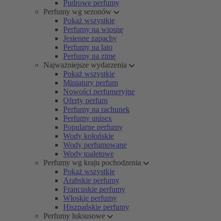
Pudrowe perfumy
Perfumy wg sezonów
Pokaż wszystkie
Perfumy na wiosnę
Jesienne zapachy
Perfumy na lato
Perfumy na zimę
Najważniejsze wydarzenia
Pokaż wszystkie
Miniatury perfum
Nowości perfumeryjne
Oferty perfum
Perfumy na rachunek
Perfumy unisex
Popularne perfumy
Wody kolońskie
Wody perfumowane
Wody toaletowe
Perfumy wg kraju pochodzenia
Pokaż wszystkie
Arabskie perfumy
Francuskie perfumy
Włoskie perfumy
Hiszpańskie perfumy
Perfumy luksusowe