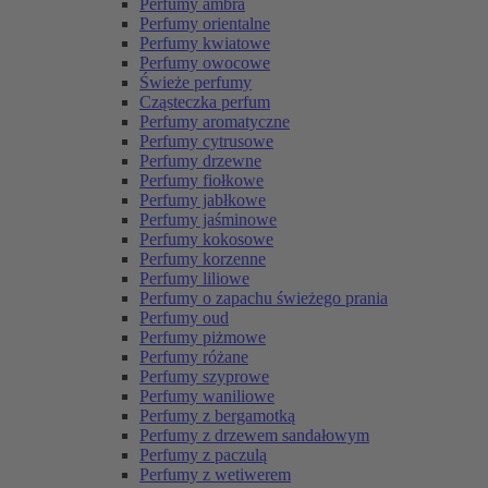
Perfumy ambra
Perfumy orientalne
Perfumy kwiatowe
Perfumy owocowe
Świeże perfumy
Cząsteczka perfum
Perfumy aromatyczne
Perfumy cytrusowe
Perfumy drzewne
Perfumy fiołkowe
Perfumy jabłkowe
Perfumy jaśminowe
Perfumy kokosowe
Perfumy korzenne
Perfumy liliowe
Perfumy o zapachu świeżego prania
Perfumy oud
Perfumy piżmowe
Perfumy różane
Perfumy szyprowe
Perfumy waniliowe
Perfumy z bergamotką
Perfumy z drzewem sandałowym
Perfumy z paczulą
Perfumy z wetiwerem