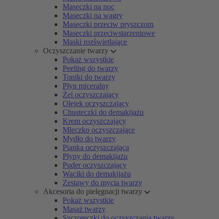
Maseczki na noc
Maseczki na wągry
Maseczki przeciw pryszczom
Maseczki przeciwstarzeniowe
Maski rozświetlające
Oczyszczanie twarzy
Pokaż wszystkie
Peeling do twarzy
Toniki do twarzy
Płyn miceralny
Żel oczyszczający
Olejek oczyszczający
Chusteczki do demakijażu
Krem oczyszczający
Mleczko oczyszczające
Mydło do twarzy
Pianka oczyszczająca
Płyny do demakijażu
Puder oczyszczający
Waciki do demakijażu
Zestawy do mycia twarzy
Akcesoria do pielęgnacji twarzy
Pokaż wszystkie
Masaż twarzy
Szczoteczki do oczyszczania twarzy