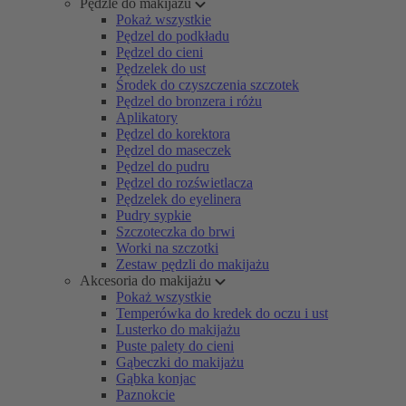
Pędzle do makijażu
Pokaż wszystkie
Pędzel do podkładu
Pędzel do cieni
Pędzelek do ust
Środek do czyszczenia szczotek
Pędzel do bronzera i różu
Aplikatory
Pędzel do korektora
Pędzel do maseczek
Pędzel do pudru
Pędzel do rozświetlacza
Pędzelek do eyelinera
Pudry sypkie
Szczoteczka do brwi
Worki na szczotki
Zestaw pędzli do makijażu
Akcesoria do makijażu
Pokaż wszystkie
Temperówka do kredek do oczu i ust
Lusterko do makijażu
Puste palety do cieni
Gąbeczki do makijażu
Gąbka konjac
Paznokcie