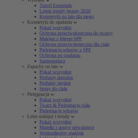
Travel Essentials
Letnie trendy beauty 2026
Kosmetyki na lato dla niego
Kosmetyki do opalania
Pokaż wszystkie
Ochrona przeciwsłoneczna do twarzy
Makijaż z filtrem SPF
Ochrona przeciwsłoneczna dla ciała
Pielęgnacja włosów z SPF
Ochrona po opalaniu
Samoopalacz
Zapachy na lato
Pokaż wszystkie
Perfumy damskie
Perfumy męskie
Spray do ciała
Pielęgnacja
Pokaż wszystkie
Twarz & Pielęgnacja ciała
Pielęgnacja włosów
Letni makijaż i trendy
Pokaż wszystkie
Mgiełki i spraye utrwalające
Wodoodporny makijaż