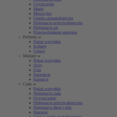
Czyszczenie
Maski
Mężczyźni
Opieka stomatologiczna
Pielęgnacja przeciwsłoneczna
Pielęgnacja ust
Przeciwdziałanie starzeniu
Perfumy
Pokaż wszystkie
Kobiety
Unisex
Makijaż
Pokaż wszystkie
Oczy
Usta
Paznokcie
Karnacja
Ciało
Pokaż wszystkie
Pielęgnacja ciała
Oczyszczanie
Pielęgnacja przeciwsłoneczna
Pielęgnacja dłoni i stóp
Panowie
Ciąża i opieka nad dzieckiem