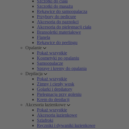
Szczotki do ciała
Szczotki do masażu
Rękawice do samoopalacza
Przybory do pedicure
Akcesoria do paznokci
Akcesoria do pielęgnacji ciała
Bransoletki materiałowe
Flanela
Rękawice do peelingu
Opalanie
Pokaż wszystkie
Kosmetyki po opalaniu
Samoopalacze
Spraye i kremy do opalania
Depilacja
Pokaż wszystkie
Zimny i ciepły wosk
Golarki i depilatory
Pielęgnacja przy goleniu
Krem do depilacji
Akcesoria łazienkowe
Pokaż wszystkie
Akcesoria łazienkowe
Szlafroki
Ręczniki i dywaniki łazienkowe