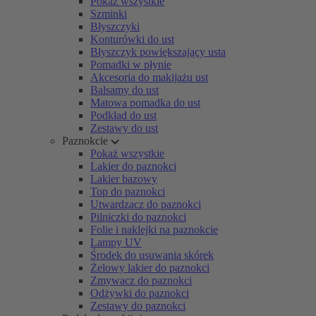
Pokaż wszystkie
Szminki
Błyszczyki
Konturówki do ust
Błyszczyk powiększający usta
Pomadki w płynie
Akcesoria do makijażu ust
Balsamy do ust
Matowa pomadka do ust
Podkład do ust
Zestawy do ust
Paznokcie
Pokaż wszystkie
Lakier do paznokci
Lakier bazowy
Top do paznokci
Utwardzacz do paznokci
Pilniczki do paznokci
Folie i naklejki na paznokcie
Lampy UV
Środek do usuwania skórek
Żelowy lakier do paznokci
Zmywacz do paznokci
Odżywki do paznokci
Zestawy do paznokci