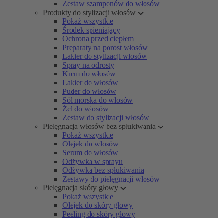
Zestaw szamponów do włosów
Produkty do stylizacji włosów
Pokaż wszystkie
Środek spieniający
Ochrona przed ciepłem
Preparaty na porost włosów
Lakier do stylizacji włosów
Spray na odrosty
Krem do włosów
Lakier do włosów
Puder do włosów
Sól morska do włosów
Żel do włosów
Zestaw do stylizacji włosów
Pielęgnacja włosów bez spłukiwania
Pokaż wszystkie
Olejek do włosów
Serum do włosów
Odżywka w sprayu
Odżywka bez spłukiwania
Zestawy do pielęgnacji włosów
Pielęgnacja skóry głowy
Pokaż wszystkie
Olejek do skóry głowy
Peeling do skóry głowy