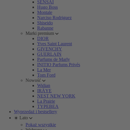
SENSAI
Hugo Boss
Montale
Narciso Rodriguez
Shiseido
Rabanne
Marki premium
DIOR
Yves Saint Laurent
GIVENCHY
GUERLAIN
Parfums de Marly
INITIO Parfums Privés
La Mer
Tom Ford
Nowość
Widian
IRÄYE
NEST NEW YORK
La Prairie
TYPEBEA
Wyprzedaż i bestsellery
☀️ Lato
Pokaż wszystkie
Wybrane