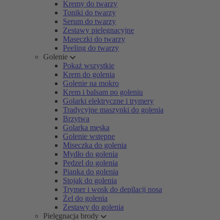
Kremy do twarzy
Toniki do twarzy
Serum do twarzy
Zestawy pielęgnacyjne
Maseczki do twarzy
Peeling do twarzy
Golenie
Pokaż wszystkie
Krem do golenia
Golenie na mokro
Krem i balsam po goleniu
Golarki elektryczne i trymery
Tradycyjne maszynki do golenia
Brzytwa
Golarka męska
Golenie wstępne
Miseczka do golenia
Mydło do golenia
Pędzel do golenia
Pianka do golenia
Stojak do golenia
Trymer i wosk do depilacji nosa
Żel do golenia
Zestawy do golenia
Pielęgnacja brody