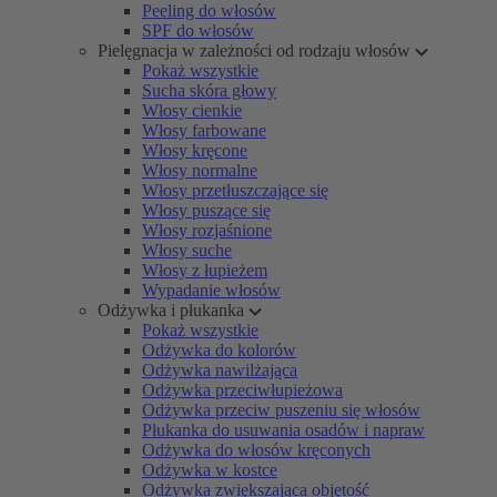
Peeling do włosów
SPF do włosów
Pielęgnacja w zależności od rodzaju włosów
Pokaż wszystkie
Sucha skóra głowy
Włosy cienkie
Włosy farbowane
Włosy kręcone
Włosy normalne
Włosy przetłuszczające się
Włosy puszące się
Włosy rozjaśnione
Włosy suche
Włosy z łupieżem
Wypadanie włosów
Odżywka i płukanka
Pokaż wszystkie
Odżywka do kolorów
Odżywka nawilżająca
Odżywka przeciwłupieżowa
Odżywka przeciw puszeniu się włosów
Płukanka do usuwania osadów i napraw
Odżywka do włosów kręconych
Odżywka w kostce
Odżywka zwiększająca objętość