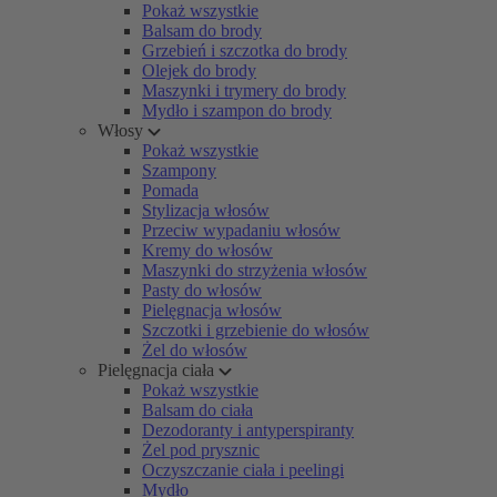
Pokaż wszystkie
Balsam do brody
Grzebień i szczotka do brody
Olejek do brody
Maszynki i trymery do brody
Mydło i szampon do brody
Włosy
Pokaż wszystkie
Szampony
Pomada
Stylizacja włosów
Przeciw wypadaniu włosów
Kremy do włosów
Maszynki do strzyżenia włosów
Pasty do włosów
Pielęgnacja włosów
Szczotki i grzebienie do włosów
Żel do włosów
Pielęgnacja ciała
Pokaż wszystkie
Balsam do ciała
Dezodoranty i antyperspiranty
Żel pod prysznic
Oczyszczanie ciała i peelingi
Mydło