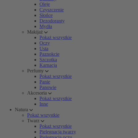
Oleje
Czyszczenie
Słońce
Dezodoranty
Mydła
Makijaż
Pokaż wszystkie
Oczy
Usta
Paznokcie
Szczotka
Karnacja
Perfumy
Pokaż wszystkie
Panie
Panowie
Akcesoria
Pokaż wszystkie
Inne
Natura
Pokaż wszystkie
Twarz
Pokaż wszystkie
Pielęgnacja twarzy
Pielęgnacja oczu