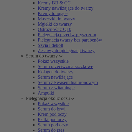
Kremy BB & CC
Kremy nawilżające do twarzy
Kremy tonujące
Maseczki do twarzy
Mgiełki do twarzy
Ostrożność z Q10
Pielęgnacja przeciw pryszczom
Pielęgnacja twarzy bez parabenów
Szyja i dekolt
Zestawy do pielęgnacji twarzy
Serum do twarzy
Pokaż wszystkie
Serum przeciwzmarszczkowe
Kolagen do twarzy
Serum nawilżające
Serum z kwasem hialuronowym
Serum z witaminą c
Ampułki
Pielęgnacja okolic oczu
Pokaż wszystkie
Serum do brwi
Krem pod oczy
Płatki pod oczy
Serum pod oczy
Serum do rzęs