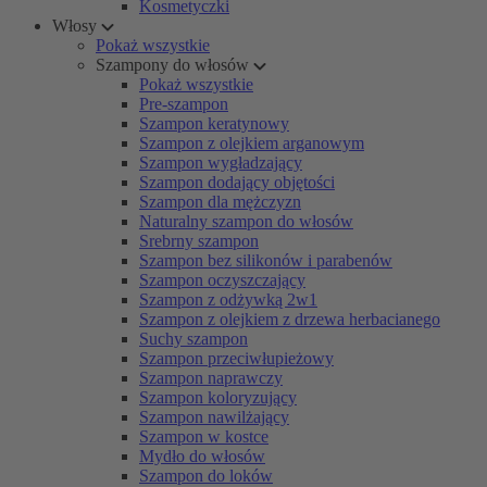
Kosmetyczki
Włosy
Pokaż wszystkie
Szampony do włosów
Pokaż wszystkie
Pre-szampon
Szampon keratynowy
Szampon z olejkiem arganowym
Szampon wygładzający
Szampon dodający objętości
Szampon dla mężczyzn
Naturalny szampon do włosów
Srebrny szampon
Szampon bez silikonów i parabenów
Szampon oczyszczający
Szampon z odżywką 2w1
Szampon z olejkiem z drzewa herbacianego
Suchy szampon
Szampon przeciwłupieżowy
Szampon naprawczy
Szampon koloryzujący
Szampon nawilżający
Szampon w kostce
Mydło do włosów
Szampon do loków