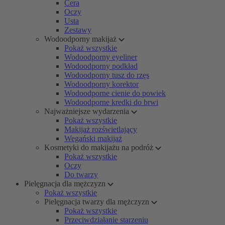
Cera
Oczy
Usta
Zestawy
Wodoodporny makijaż
Pokaż wszystkie
Wodoodporny eyeliner
Wodoodporny podkład
Wodoodporny tusz do rzęs
Wodoodporny korektor
Wodoodporne cienie do powiek
Wodoodporne kredki do brwi
Najważniejsze wydarzenia
Pokaż wszystkie
Makijaż rozświetlający
Wegański makijaż
Kosmetyki do makijażu na podróż
Pokaż wszystkie
Oczy
Do twarzy
Pielęgnacja dla mężczyzn
Pokaż wszystkie
Pielęgnacja twarzy dla mężczyzn
Pokaż wszystkie
Przeciwdziałanie starzeniu