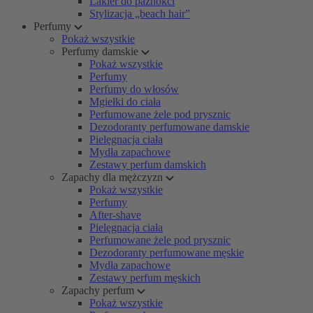
Lakier do paznokci
Stylizacja „beach hair”
Perfumy
Pokaż wszystkie
Perfumy damskie
Pokaż wszystkie
Perfumy
Perfumy do włosów
Mgiełki do ciała
Perfumowane żele pod prysznic
Dezodoranty perfumowane damskie
Pielęgnacja ciała
Mydła zapachowe
Zestawy perfum damskich
Zapachy dla mężczyzn
Pokaż wszystkie
Perfumy
After-shave
Pielęgnacja ciała
Perfumowane żele pod prysznic
Dezodoranty perfumowane męskie
Mydła zapachowe
Zestawy perfum męskich
Zapachy perfum
Pokaż wszystkie