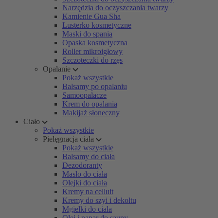
Narzędzia do oczyszczania twarzy
Kamienie Gua Sha
Lusterko kosmetyczne
Maski do spania
Opaska kosmetyczna
Roller mikroigłowy
Szczoteczki do rzęs
Opalanie
Pokaż wszystkie
Balsamy po opalaniu
Samoopalacze
Krem do opalania
Makijaż słoneczny
Ciało
Pokaż wszystkie
Pielęgnacja ciała
Pokaż wszystkie
Balsamy do ciała
Dezodoranty
Masło do ciała
Olejki do ciała
Kremy na celluit
Kremy do szyi i dekoltu
Mgiełki do ciała
Olej i napar do sauny