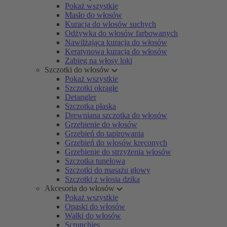
Pokaż wszystkie
Masło do włosów
Kuracja do włosów suchych
Odżywka do włosów farbowanych
Nawilżająca kuracja do włosów
Keratynowa kuracja do włosów
Zabieg na włosy loki
Szczotki do włosów
Pokaż wszystkie
Szczotki okrągłe
Detangler
Szczotka płaska
Drewniana szczotka do włosów
Grzebienie do włosów
Grzebień do tapirowania
Grzebień do włosów kręconych
Grzebienie do strzyżenia włosów
Szczotka tunelowa
Szczotki do masażu głowy
Szczotki z włosia dzika
Akcesoria do włosów
Pokaż wszystkie
Opaski do włosów
Wałki do włosów
Scrunchies