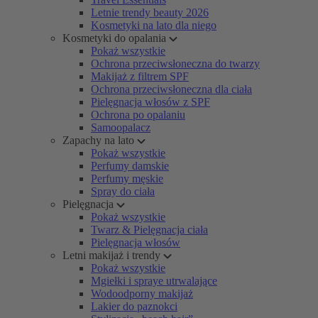
Letnie trendy beauty 2026
Kosmetyki na lato dla niego
Kosmetyki do opalania
Pokaż wszystkie
Ochrona przeciwsłoneczna do twarzy
Makijaż z filtrem SPF
Ochrona przeciwsłoneczna dla ciała
Pielęgnacja włosów z SPF
Ochrona po opalaniu
Samoopalacz
Zapachy na lato
Pokaż wszystkie
Perfumy damskie
Perfumy męskie
Spray do ciała
Pielęgnacja
Pokaż wszystkie
Twarz & Pielęgnacja ciała
Pielęgnacja włosów
Letni makijaż i trendy
Pokaż wszystkie
Mgiełki i spraye utrwalające
Wodoodporny makijaż
Lakier do paznokci