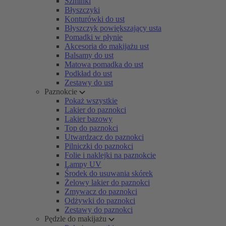
Szminki
Błyszczyki
Konturówki do ust
Błyszczyk powiększający usta
Pomadki w płynie
Akcesoria do makijażu ust
Balsamy do ust
Matowa pomadka do ust
Podkład do ust
Zestawy do ust
Paznokcie
Pokaż wszystkie
Lakier do paznokci
Lakier bazowy
Top do paznokci
Utwardzacz do paznokci
Pilniczki do paznokci
Folie i naklejki na paznokcie
Lampy UV
Środek do usuwania skórek
Żelowy lakier do paznokci
Zmywacz do paznokci
Odżywki do paznokci
Zestawy do paznokci
Pędzle do makijażu