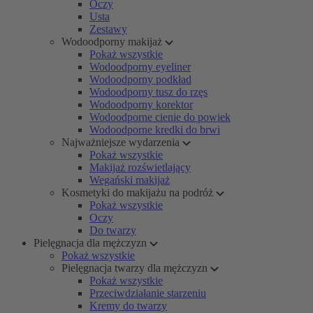
Oczy
Usta
Zestawy
Wodoodporny makijaż
Pokaż wszystkie
Wodoodporny eyeliner
Wodoodporny podkład
Wodoodporny tusz do rzęs
Wodoodporny korektor
Wodoodporne cienie do powiek
Wodoodporne kredki do brwi
Najważniejsze wydarzenia
Pokaż wszystkie
Makijaż rozświetlający
Wegański makijaż
Kosmetyki do makijażu na podróż
Pokaż wszystkie
Oczy
Do twarzy
Pielęgnacja dla mężczyzn
Pokaż wszystkie
Pielęgnacja twarzy dla mężczyzn
Pokaż wszystkie
Przeciwdziałanie starzeniu
Kremy do twarzy