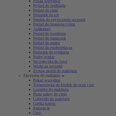
Pokaż wszystkie
Pędzel do podkładu
Pędzel do cieni
Pędzelek do ust
Środek do czyszczenia szczotek
Pędzel do bronzera i różu
Aplikatory
Pędzel do korektora
Pędzel do maseczek
Pędzel do pudru
Pędzel do rozświetlacza
Pędzelek do eyelinera
Pudry sypkie
Szczoteczka do brwi
Worki na szczotki
Zestaw pędzli do makijażu
Akcesoria do makijażu
Pokaż wszystkie
Temperówka do kredek do oczu i ust
Lusterko do makijażu
Puste palety do cieni
Gąbeczki do makijażu
Gąbka konjac
Paznokcie
Cera