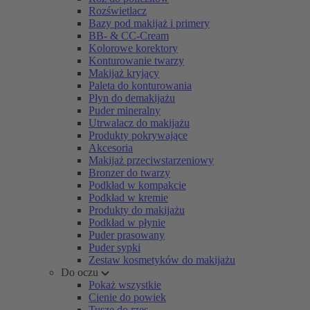
Rozświetlacz
Bazy pod makijaż i primery
BB- & CC-Cream
Kolorowe korektory
Konturowanie twarzy
Makijaż kryjący
Paleta do konturowania
Płyn do demakijażu
Puder mineralny
Utrwalacz do makijażu
Produkty pokrywające
Akcesoria
Makijaż przeciwstarzeniowy
Bronzer do twarzy
Podkład w kompakcie
Podkład w kremie
Produkty do makijażu
Podkład w płynie
Puder prasowany
Puder sypki
Zestaw kosmetyków do makijażu
Do oczu
Pokaż wszystkie
Cienie do powiek
Tusze do rzęs