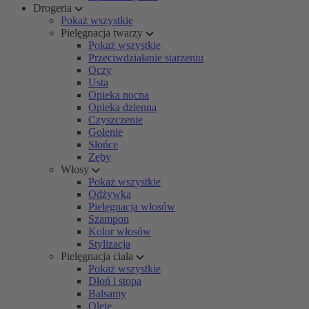
Drogeria
Pokaż wszystkie
Pielęgnacja twarzy
Pokaż wszystkie
Przeciwdziałanie starzeniu
Oczy
Usta
Opieka nocna
Opieka dzienna
Czyszczenie
Golenie
Słońce
Zęby
Włosy
Pokaż wszystkie
Odżywka
Pielęgnacja włosów
Szampon
Kolor włosów
Stylizacja
Pielęgnacja ciała
Pokaż wszystkie
Dłoń i stopa
Balsamy
Oleje