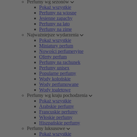
Perfumy wg sezonów
Pokaż wszystkie
Perfumy na wiosnę
Jesienne zapachy
Perfumy na lato
Perfumy na zimę
Najważniejsze wydarzenia
Pokaż wszystkie
Miniatury perfum
Nowości perfumeryjne
Oferty perfum
Perfumy na rachunek
Perfumy unisex
Popularne perfumy
Wody kolońskie
Wody perfumowane
Wody toaletowe
Perfumy wg kraju pochodzenia
Pokaż wszystkie
Arabskie perfumy
Francuskie perfumy
Włoskie perfumy
Hiszpańskie perfumy
Perfumy luksusowe
Pokaż wszystkie