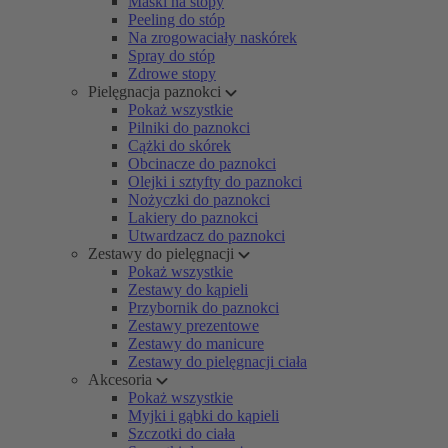
Maski na stopy
Peeling do stóp
Na zrogowaciały naskórek
Spray do stóp
Zdrowe stopy
Pielęgnacja paznokci
Pokaż wszystkie
Pilniki do paznokci
Cążki do skórek
Obcinacze do paznokci
Olejki i sztyfty do paznokci
Nożyczki do paznokci
Lakiery do paznokci
Utwardzacz do paznokci
Zestawy do pielęgnacji
Pokaż wszystkie
Zestawy do kąpieli
Przybornik do paznokci
Zestawy prezentowe
Zestawy do manicure
Zestawy do pielęgnacji ciała
Akcesoria
Pokaż wszystkie
Myjki i gąbki do kąpieli
Szczotki do ciała