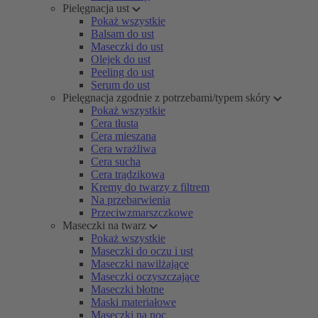
Pielęgnacja ust
Pokaż wszystkie
Balsam do ust
Maseczki do ust
Olejek do ust
Peeling do ust
Serum do ust
Pielęgnacja zgodnie z potrzebami/typem skóry
Pokaż wszystkie
Cera tłusta
Cera mieszana
Cera wrażliwa
Cera sucha
Cera trądzikowa
Kremy do twarzy z filtrem
Na przebarwienia
Przeciwzmarszczkowe
Maseczki na twarz
Pokaż wszystkie
Maseczki do oczu i ust
Maseczki nawilżające
Maseczki oczyszczające
Maseczki błotne
Maski materiałowe
Maseczki na noc