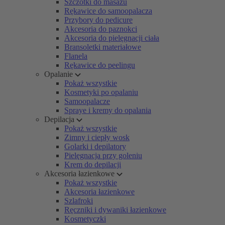
Szczotki do masażu
Rękawice do samoopalacza
Przybory do pedicure
Akcesoria do paznokci
Akcesoria do pielęgnacji ciała
Bransoletki materiałowe
Flanela
Rękawice do peelingu
Opalanie
Pokaż wszystkie
Kosmetyki po opalaniu
Samoopalacze
Spraye i kremy do opalania
Depilacja
Pokaż wszystkie
Zimny i ciepły wosk
Golarki i depilatory
Pielęgnacja przy goleniu
Krem do depilacji
Akcesoria łazienkowe
Pokaż wszystkie
Akcesoria łazienkowe
Szlafroki
Ręczniki i dywaniki łazienkowe
Kosmetyczki