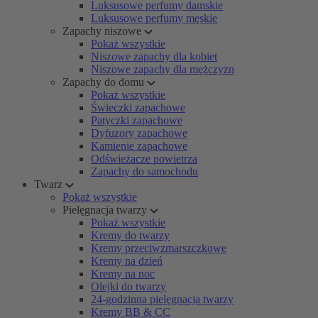
Luksusowe perfumy damskie
Luksusowe perfumy męskie
Zapachy niszowe
Pokaż wszystkie
Niszowe zapachy dla kobiet
Niszowe zapachy dla mężczyzn
Zapachy do domu
Pokaż wszystkie
Świeczki zapachowe
Patyczki zapachowe
Dyfuzory zapachowe
Kamienie zapachowe
Odświeżacze powietrza
Zapachy do samochodu
Twarz
Pokaż wszystkie
Pielęgnacja twarzy
Pokaż wszystkie
Kremy do twarzy
Kremy przeciwzmarszczkowe
Kremy na dzień
Kremy na noc
Olejki do twarzy
24-godzinna pielęgnacja twarzy
Kremy BB & CC