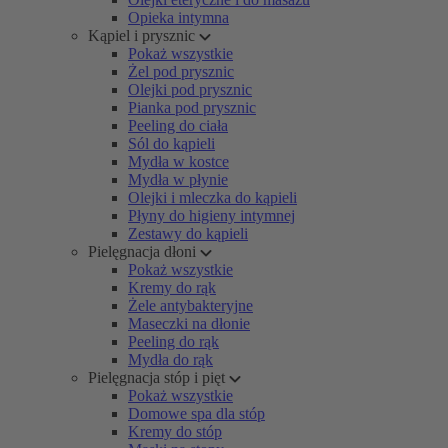
Opieka intymna
Kąpiel i prysznic
Pokaż wszystkie
Żel pod prysznic
Olejki pod prysznic
Pianka pod prysznic
Peeling do ciała
Sól do kąpieli
Mydła w kostce
Mydła w płynie
Olejki i mleczka do kąpieli
Płyny do higieny intymnej
Zestawy do kąpieli
Pielęgnacja dłoni
Pokaż wszystkie
Kremy do rąk
Żele antybakteryjne
Maseczki na dłonie
Peeling do rąk
Mydła do rąk
Pielęgnacja stóp i pięt
Pokaż wszystkie
Domowe spa dla stóp
Kremy do stóp