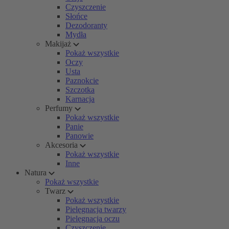
Czyszczenie
Słońce
Dezodoranty
Mydła
Makijaż
Pokaż wszystkie
Oczy
Usta
Paznokcie
Szczotka
Karnacja
Perfumy
Pokaż wszystkie
Panie
Panowie
Akcesoria
Pokaż wszystkie
Inne
Natura
Pokaż wszystkie
Twarz
Pokaż wszystkie
Pielęgnacja twarzy
Pielęgnacja oczu
Czyszczenie