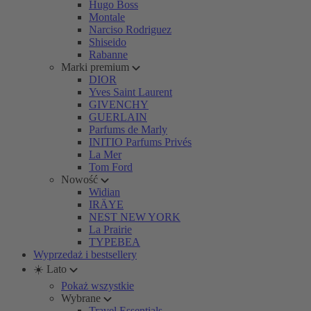
Hugo Boss
Montale
Narciso Rodriguez
Shiseido
Rabanne
Marki premium
DIOR
Yves Saint Laurent
GIVENCHY
GUERLAIN
Parfums de Marly
INITIO Parfums Privés
La Mer
Tom Ford
Nowość
Widian
IRÄYE
NEST NEW YORK
La Prairie
TYPEBEA
Wyprzedaż i bestsellery
☀️ Lato
Pokaż wszystkie
Wybrane
Travel Essentials