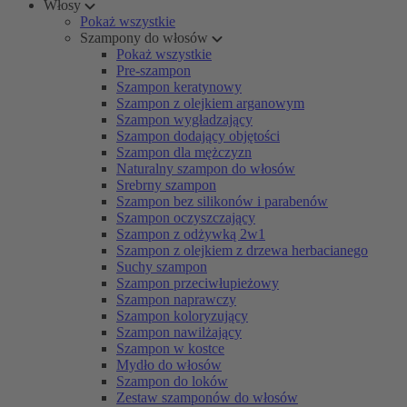
Włosy
Pokaż wszystkie
Szampony do włosów
Pokaż wszystkie
Pre-szampon
Szampon keratynowy
Szampon z olejkiem arganowym
Szampon wygładzający
Szampon dodający objętości
Szampon dla mężczyzn
Naturalny szampon do włosów
Srebrny szampon
Szampon bez silikonów i parabenów
Szampon oczyszczający
Szampon z odżywką 2w1
Szampon z olejkiem z drzewa herbacianego
Suchy szampon
Szampon przeciwłupieżowy
Szampon naprawczy
Szampon koloryzujący
Szampon nawilżający
Szampon w kostce
Mydło do włosów
Szampon do loków
Zestaw szamponów do włosów