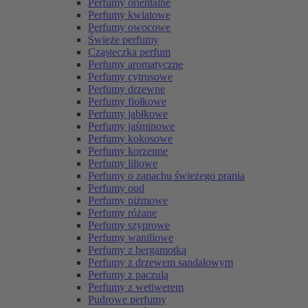
Perfumy orientalne
Perfumy kwiatowe
Perfumy owocowe
Świeże perfumy
Cząsteczka perfum
Perfumy aromatyczne
Perfumy cytrusowe
Perfumy drzewne
Perfumy fiołkowe
Perfumy jabłkowe
Perfumy jaśminowe
Perfumy kokosowe
Perfumy korzenne
Perfumy liliowe
Perfumy o zapachu świeżego prania
Perfumy oud
Perfumy piżmowe
Perfumy różane
Perfumy szyprowe
Perfumy waniliowe
Perfumy z bergamotką
Perfumy z drzewem sandałowym
Perfumy z paczulą
Perfumy z wetiwerem
Pudrowe perfumy