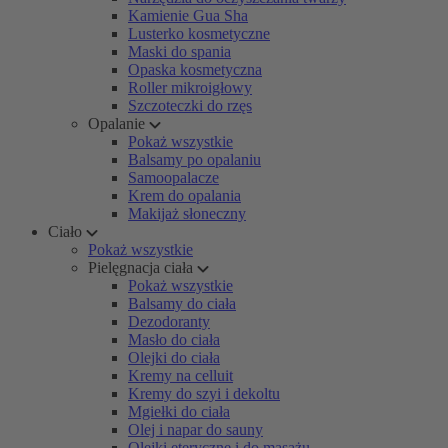
Kamienie Gua Sha
Lusterko kosmetyczne
Maski do spania
Opaska kosmetyczna
Roller mikroigłowy
Szczoteczki do rzęs
Opalanie
Pokaż wszystkie
Balsamy po opalaniu
Samoopalacze
Krem do opalania
Makijaż słoneczny
Ciało
Pokaż wszystkie
Pielęgnacja ciała
Pokaż wszystkie
Balsamy do ciała
Dezodoranty
Masło do ciała
Olejki do ciała
Kremy na celluit
Kremy do szyi i dekoltu
Mgiełki do ciała
Olej i napar do sauny
Olejki eteryczne i do masażu