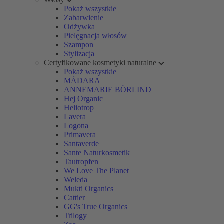
Pokaż wszystkie
Zabarwienie
Odżywka
Pielęgnacja włosów
Szampon
Stylizacja
Certyfikowane kosmetyki naturalne
Pokaż wszystkie
MÁDARA
ANNEMARIE BÖRLIND
Hej Organic
Heliotrop
Lavera
Logona
Primavera
Santaverde
Sante Naturkosmetik
Tautropfen
We Love The Planet
Weleda
Mukti Organics
Cattier
GG's True Organics
Trilogy