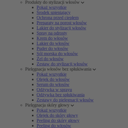
Produkty do stylizacji włosów
Pokaż wszystkie
Środek spieniający
Ochrona przed ciepłem
Preparaty na porost włosów
Lakier do stylizacji włosów
Spray na odrosty
Krem do włosów
Lakier do włosów
Puder do włosów
Sól morska do włosów
Żel do włosów
Zestaw do stylizacji włosów
Pielęgnacja włosów bez spłukiwania
Pokaż wszystkie
Olejek do włosów
Serum do włosów
Odżywka w sprayu
Odżywka bez spłukiwania
Zestawy do pielęgnacji włosów
Pielęgnacja skóry głowy
Pokaż wszystkie
Olejek do skóry głowy
Peeling do skóry głowy
Peeling do włosów