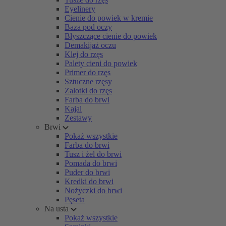
Eyelinery
Cienie do powiek w kremie
Baza pod oczy
Błyszczące cienie do powiek
Demakijaż oczu
Klej do rzęs
Palety cieni do powiek
Primer do rzęs
Sztuczne rzęsy
Zalotki do rzęs
Farba do brwi
Kajal
Zestawy
Brwi
Pokaż wszystkie
Farba do brwi
Tusz i żel do brwi
Pomada do brwi
Puder do brwi
Kredki do brwi
Nożyczki do brwi
Pęseta
Na usta
Pokaż wszystkie