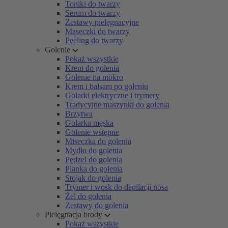
Toniki do twarzy
Serum do twarzy
Zestawy pielęgnacyjne
Maseczki do twarzy
Peeling do twarzy
Golenie
Pokaż wszystkie
Krem do golenia
Golenie na mokro
Krem i balsam po goleniu
Golarki elektryczne i trymery
Tradycyjne maszynki do golenia
Brzytwa
Golarka męska
Golenie wstępne
Miseczka do golenia
Mydło do golenia
Pędzel do golenia
Pianka do golenia
Stojak do golenia
Trymer i wosk do depilacji nosa
Żel do golenia
Zestawy do golenia
Pielęgnacja brody
Pokaż wszystkie