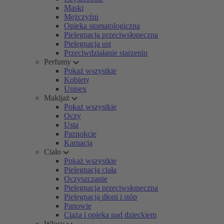
Maski
Mężczyźni
Opieka stomatologiczna
Pielęgnacja przeciwsłoneczna
Pielęgnacja ust
Przeciwdziałanie starzeniu
Perfumy
Pokaż wszystkie
Kobiety
Unisex
Makijaż
Pokaż wszystkie
Oczy
Usta
Paznokcie
Karnacja
Ciało
Pokaż wszystkie
Pielęgnacja ciała
Oczyszczanie
Pielęgnacja przeciwsłoneczna
Pielęgnacja dłoni i stóp
Panowie
Ciąża i opieka nad dzieckiem
Włosy