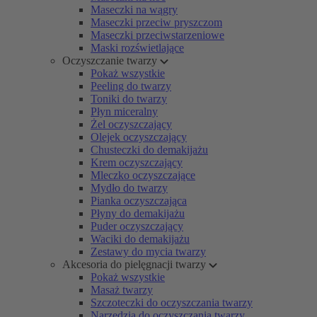
Maseczki na wągry
Maseczki przeciw pryszczom
Maseczki przeciwstarzeniowe
Maski rozświetlające
Oczyszczanie twarzy
Pokaż wszystkie
Peeling do twarzy
Toniki do twarzy
Płyn miceralny
Żel oczyszczający
Olejek oczyszczający
Chusteczki do demakijażu
Krem oczyszczający
Mleczko oczyszczające
Mydło do twarzy
Pianka oczyszczająca
Płyny do demakijażu
Puder oczyszczający
Waciki do demakijażu
Zestawy do mycia twarzy
Akcesoria do pielęgnacji twarzy
Pokaż wszystkie
Masaż twarzy
Szczoteczki do oczyszczania twarzy
Narzędzia do oczyszczania twarzy