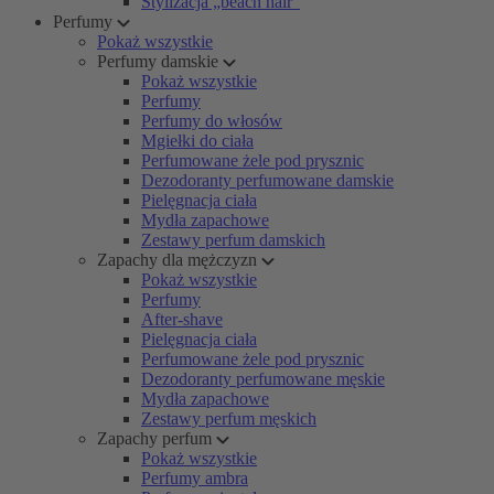
Stylizacja „beach hair”
Perfumy
Pokaż wszystkie
Perfumy damskie
Pokaż wszystkie
Perfumy
Perfumy do włosów
Mgiełki do ciała
Perfumowane żele pod prysznic
Dezodoranty perfumowane damskie
Pielęgnacja ciała
Mydła zapachowe
Zestawy perfum damskich
Zapachy dla mężczyzn
Pokaż wszystkie
Perfumy
After-shave
Pielęgnacja ciała
Perfumowane żele pod prysznic
Dezodoranty perfumowane męskie
Mydła zapachowe
Zestawy perfum męskich
Zapachy perfum
Pokaż wszystkie
Perfumy ambra