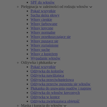
SPF do włosów
Pielęgnacja w zależności od rodzaju włosów
Pokaż wszystkie
Sucha skóra głowy
Włosy cienkie
Włosy farbowane
Włosy kręcone
Włosy normalne
Włosy przetłuszczające się
Włosy puszące się
Włosy rozjaśnione
Włosy suche
Włosy z łupieżem
Wypadanie włosów
Odżywka i płukanka
Pokaż wszystkie
Odżywka do kolorów
Odżywka nawilżająca
Odżywka przeciwłupieżowa
Odżywka przeciw puszeniu się włosów
Płukanka do usuwania osadów i napraw
Odżywka do włosów kręconych
Odżywka w kostce
Odżywka zwiększająca objętość
Maska i kuracja do włosów