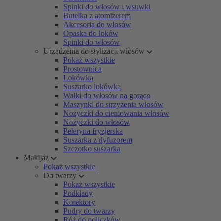
Spinki do włosów i wsuwki
Butelka z atomizerem
Akcesoria do włosów
Opaska do loków
Spinki do włosów
Urządzenia do stylizacji włosów
Pokaż wszystkie
Prostownica
Lokówka
Suszarko lokówka
Wałki do włosów na gorąco
Maszynki do strzyżenia włosów
Nożyczki do cieniowania włosów
Nożyczki do włosów
Peleryna fryzjerska
Suszarka z dyfuzorem
Szczotko suszarka
Makijaż
Pokaż wszystkie
Do twarzy
Pokaż wszystkie
Podkłady
Korektory
Pudry do twarzy
Róż do policzków