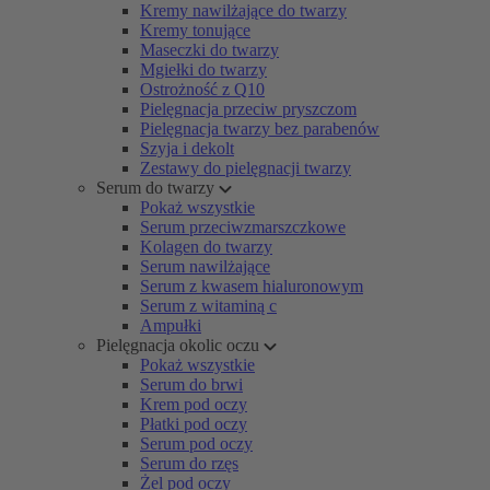
Kremy nawilżające do twarzy
Kremy tonujące
Maseczki do twarzy
Mgiełki do twarzy
Ostrożność z Q10
Pielęgnacja przeciw pryszczom
Pielęgnacja twarzy bez parabenów
Szyja i dekolt
Zestawy do pielęgnacji twarzy
Serum do twarzy
Pokaż wszystkie
Serum przeciwzmarszczkowe
Kolagen do twarzy
Serum nawilżające
Serum z kwasem hialuronowym
Serum z witaminą c
Ampułki
Pielęgnacja okolic oczu
Pokaż wszystkie
Serum do brwi
Krem pod oczy
Płatki pod oczy
Serum pod oczy
Serum do rzęs
Żel pod oczy