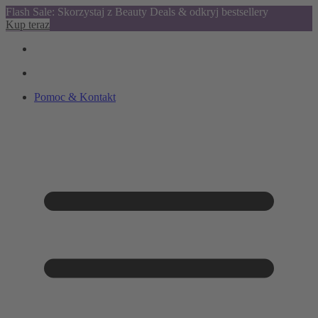
Flash Sale: Skorzystaj z Beauty Deals & odkryj bestsellery
Kup teraz
Pomoc & Kontakt