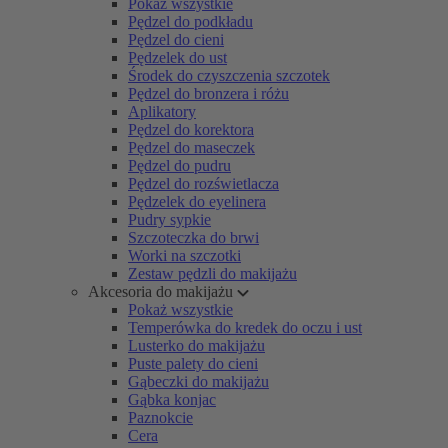
Pokaż wszystkie
Pędzel do podkładu
Pędzel do cieni
Pędzelek do ust
Środek do czyszczenia szczotek
Pędzel do bronzera i różu
Aplikatory
Pędzel do korektora
Pędzel do maseczek
Pędzel do pudru
Pędzel do rozświetlacza
Pędzelek do eyelinera
Pudry sypkie
Szczoteczka do brwi
Worki na szczotki
Zestaw pędzli do makijażu
Akcesoria do makijażu
Pokaż wszystkie
Temperówka do kredek do oczu i ust
Lusterko do makijażu
Puste palety do cieni
Gąbeczki do makijażu
Gąbka konjac
Paznokcie
Cera