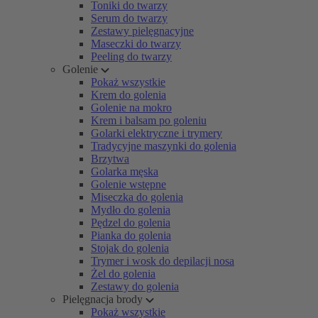
Toniki do twarzy
Serum do twarzy
Zestawy pielęgnacyjne
Maseczki do twarzy
Peeling do twarzy
Golenie
Pokaż wszystkie
Krem do golenia
Golenie na mokro
Krem i balsam po goleniu
Golarki elektryczne i trymery
Tradycyjne maszynki do golenia
Brzytwa
Golarka męska
Golenie wstępne
Miseczka do golenia
Mydło do golenia
Pędzel do golenia
Pianka do golenia
Stojak do golenia
Trymer i wosk do depilacji nosa
Żel do golenia
Zestawy do golenia
Pielęgnacja brody
Pokaż wszystkie