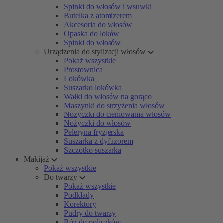
Spinki do włosów i wsuwki
Butelka z atomizerem
Akcesoria do włosów
Opaska do loków
Spinki do włosów
Urządzenia do stylizacji włosów
Pokaż wszystkie
Prostownica
Lokówka
Suszarko lokówka
Wałki do włosów na gorąco
Maszynki do strzyżenia włosów
Nożyczki do cieniowania włosów
Nożyczki do włosów
Peleryna fryzjerska
Suszarka z dyfuzorem
Szczotko suszarka
Makijaż
Pokaż wszystkie
Do twarzy
Pokaż wszystkie
Podkłady
Korektory
Pudry do twarzy
Róż do policzków