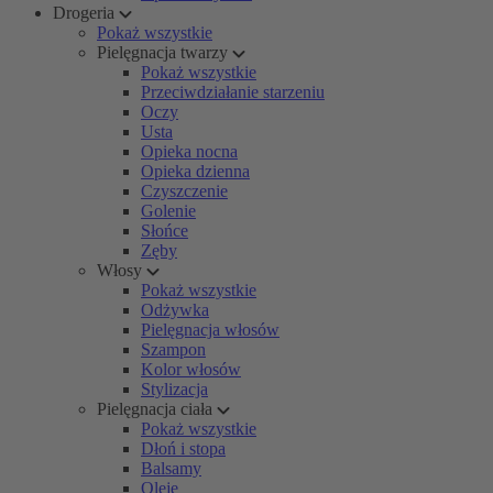
Drogeria
Pokaż wszystkie
Pielęgnacja twarzy
Pokaż wszystkie
Przeciwdziałanie starzeniu
Oczy
Usta
Opieka nocna
Opieka dzienna
Czyszczenie
Golenie
Słońce
Zęby
Włosy
Pokaż wszystkie
Odżywka
Pielęgnacja włosów
Szampon
Kolor włosów
Stylizacja
Pielęgnacja ciała
Pokaż wszystkie
Dłoń i stopa
Balsamy
Oleje