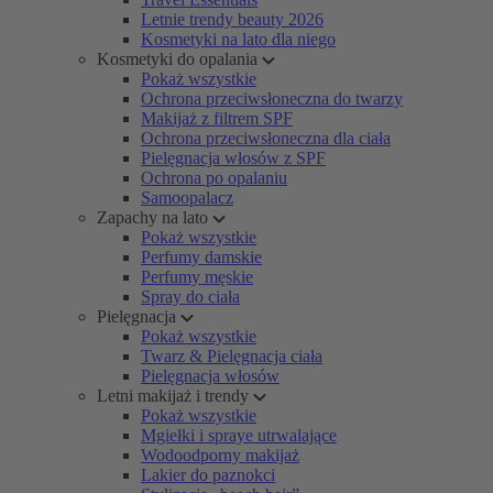
Letnie trendy beauty 2026
Kosmetyki na lato dla niego
Kosmetyki do opalania
Pokaż wszystkie
Ochrona przeciwsłoneczna do twarzy
Makijaż z filtrem SPF
Ochrona przeciwsłoneczna dla ciała
Pielęgnacja włosów z SPF
Ochrona po opalaniu
Samoopalacz
Zapachy na lato
Pokaż wszystkie
Perfumy damskie
Perfumy męskie
Spray do ciała
Pielęgnacja
Pokaż wszystkie
Twarz & Pielęgnacja ciała
Pielęgnacja włosów
Letni makijaż i trendy
Pokaż wszystkie
Mgiełki i spraye utrwalające
Wodoodporny makijaż
Lakier do paznokci