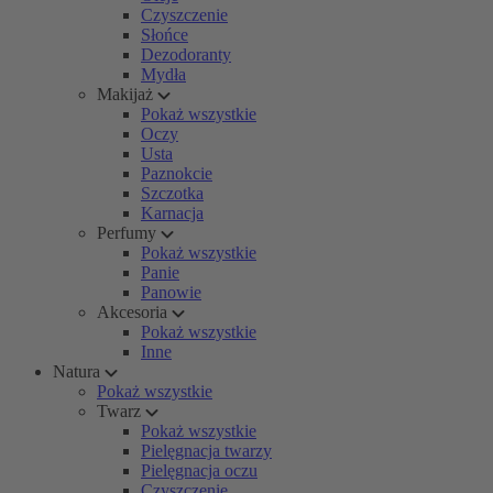
Czyszczenie
Słońce
Dezodoranty
Mydła
Makijaż
Pokaż wszystkie
Oczy
Usta
Paznokcie
Szczotka
Karnacja
Perfumy
Pokaż wszystkie
Panie
Panowie
Akcesoria
Pokaż wszystkie
Inne
Natura
Pokaż wszystkie
Twarz
Pokaż wszystkie
Pielęgnacja twarzy
Pielęgnacja oczu
Czyszczenie