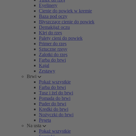
Eyelinery
Cienie do powiek w kremie
Baza pod oczy
Błyszczące cienie do powiek
Demakijaż oczu
Klej do rzęs
Palety cieni do powiek
Primer do rzęs
Sztuczne rzęsy
Zalotki do rzęs
Farba do brwi
Kajal
Zestawy
Brwi
Pokaż wszystkie
Farba do brwi
Tusz i żel do brwi
Pomada do brwi
Puder do brwi
Kredki do brwi
Nożyczki do brwi
Pęseta
Na usta
Pokaż wszystkie