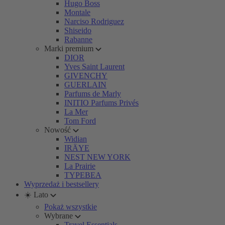
Hugo Boss
Montale
Narciso Rodriguez
Shiseido
Rabanne
Marki premium
DIOR
Yves Saint Laurent
GIVENCHY
GUERLAIN
Parfums de Marly
INITIO Parfums Privés
La Mer
Tom Ford
Nowość
Widian
IRÄYE
NEST NEW YORK
La Prairie
TYPEBEA
Wyprzedaż i bestsellery
☀️ Lato
Pokaż wszystkie
Wybrane
Travel Essentials