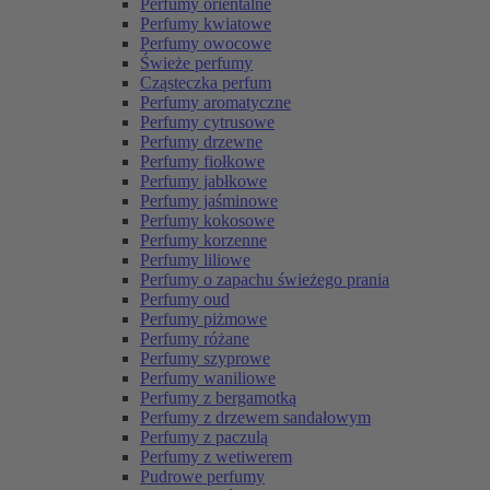
Perfumy orientalne
Perfumy kwiatowe
Perfumy owocowe
Świeże perfumy
Cząsteczka perfum
Perfumy aromatyczne
Perfumy cytrusowe
Perfumy drzewne
Perfumy fiołkowe
Perfumy jabłkowe
Perfumy jaśminowe
Perfumy kokosowe
Perfumy korzenne
Perfumy liliowe
Perfumy o zapachu świeżego prania
Perfumy oud
Perfumy piżmowe
Perfumy różane
Perfumy szyprowe
Perfumy waniliowe
Perfumy z bergamotką
Perfumy z drzewem sandałowym
Perfumy z paczulą
Perfumy z wetiwerem
Pudrowe perfumy