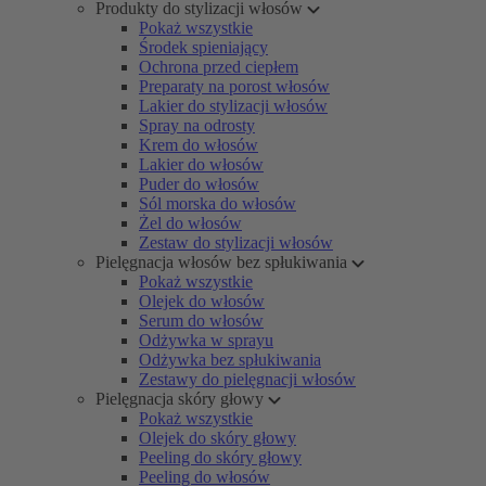
Produkty do stylizacji włosów
Pokaż wszystkie
Środek spieniający
Ochrona przed ciepłem
Preparaty na porost włosów
Lakier do stylizacji włosów
Spray na odrosty
Krem do włosów
Lakier do włosów
Puder do włosów
Sól morska do włosów
Żel do włosów
Zestaw do stylizacji włosów
Pielęgnacja włosów bez spłukiwania
Pokaż wszystkie
Olejek do włosów
Serum do włosów
Odżywka w sprayu
Odżywka bez spłukiwania
Zestawy do pielęgnacji włosów
Pielęgnacja skóry głowy
Pokaż wszystkie
Olejek do skóry głowy
Peeling do skóry głowy
Peeling do włosów