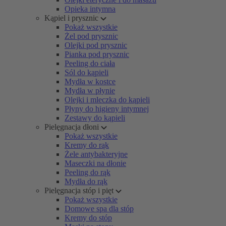
Opieka intymna
Kąpiel i prysznic
Pokaż wszystkie
Żel pod prysznic
Olejki pod prysznic
Pianka pod prysznic
Peeling do ciała
Sól do kąpieli
Mydła w kostce
Mydła w płynie
Olejki i mleczka do kąpieli
Płyny do higieny intymnej
Zestawy do kąpieli
Pielęgnacja dłoni
Pokaż wszystkie
Kremy do rąk
Żele antybakteryjne
Maseczki na dłonie
Peeling do rąk
Mydła do rąk
Pielęgnacja stóp i pięt
Pokaż wszystkie
Domowe spa dla stóp
Kremy do stóp