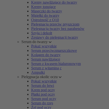
Kremy nawilżające do twarzy
Kremy tonujące
Maseczki do twarzy
Mgiełki do twarzy
Ostrożność z Q10
Pielęgnacja przeciw pryszczom
Pielęgnacja twarzy bez parabenów
Szyja i dekolt
Zestawy do pielęgnacji twarzy
Serum do twarzy
Pokaż wszystkie
Serum przeciwzmarszczkowe
Kolagen do twarzy
Serum nawilżające
Serum z kwasem hialuronowym
Serum z witaminą c
Ampułki
Pielęgnacja okolic oczu
Pokaż wszystkie
Serum do brwi
Krem pod oczy
Płatki pod oczy
Serum pod oczy
Serum do rzęs
Żel pod oczy