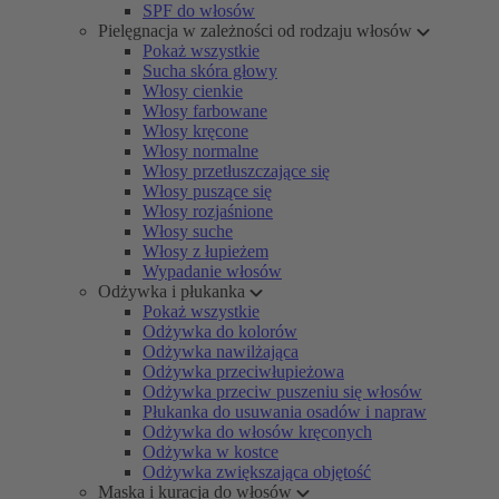
SPF do włosów
Pielęgnacja w zależności od rodzaju włosów
Pokaż wszystkie
Sucha skóra głowy
Włosy cienkie
Włosy farbowane
Włosy kręcone
Włosy normalne
Włosy przetłuszczające się
Włosy puszące się
Włosy rozjaśnione
Włosy suche
Włosy z łupieżem
Wypadanie włosów
Odżywka i płukanka
Pokaż wszystkie
Odżywka do kolorów
Odżywka nawilżająca
Odżywka przeciwłupieżowa
Odżywka przeciw puszeniu się włosów
Płukanka do usuwania osadów i napraw
Odżywka do włosów kręconych
Odżywka w kostce
Odżywka zwiększająca objętość
Maska i kuracja do włosów