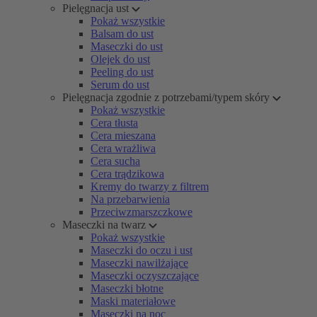
Pielęgnacja ust
Pokaż wszystkie
Balsam do ust
Maseczki do ust
Olejek do ust
Peeling do ust
Serum do ust
Pielęgnacja zgodnie z potrzebami/typem skóry
Pokaż wszystkie
Cera tłusta
Cera mieszana
Cera wrażliwa
Cera sucha
Cera trądzikowa
Kremy do twarzy z filtrem
Na przebarwienia
Przeciwzmarszczkowe
Maseczki na twarz
Pokaż wszystkie
Maseczki do oczu i ust
Maseczki nawilżające
Maseczki oczyszczające
Maseczki błotne
Maski materiałowe
Maseczki na noc