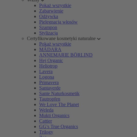
Pokaż wszystkie
Zabarwienie
Odżywka
Pielęgnacja włosów
Szampon
Stylizacja
Certyfikowane kosmetyki naturalne
Pokaż wszystkie
MÁDARA
ANNEMARIE BÖRLIND
Hej Organic
Heliotrop
Lavera
Logona
Primavera
Santaverde
Sante Naturkosmetik
Tautropfen
We Love The Planet
Weleda
Mukti Organics
Cattier
GG's True Organics
Trilogy