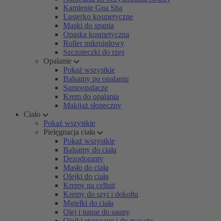
Kamienie Gua Sha
Lusterko kosmetyczne
Maski do spania
Opaska kosmetyczna
Roller mikroigłowy
Szczoteczki do rzęs
Opalanie
Pokaż wszystkie
Balsamy po opalaniu
Samoopalacze
Krem do opalania
Makijaż słoneczny
Ciało
Pokaż wszystkie
Pielęgnacja ciała
Pokaż wszystkie
Balsamy do ciała
Dezodoranty
Masło do ciała
Olejki do ciała
Kremy na celluit
Kremy do szyi i dekoltu
Mgiełki do ciała
Olej i napar do sauny
Olejki eteryczne i do masażu