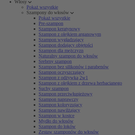
Włosy
Pokaż wszystkie
Szampony do włosów
Pokaż wszystkie
Pre-szampon
Szampon keratynowy
Szampon z olejkiem arganowym
Szampon wygładzający
Szampon dodający objętości
Szampon dla mężczyzn
Naturalny szampon do włosów
Srebrny szampon
Szampon bez silikonów i parabenów
Szampon oczyszczający
Szampon z odżywką 2w1
Szampon z olejkiem z drzewa herbacianego
Suchy szampon
Szampon przeciwłupieżowy
Szampon naprawczy
Szampon koloryzujący
Szampon nawilżający
Szampon w kostce
Mydło do włosów
Szampon do loków
Zestaw szamponów do włosów