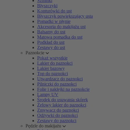
Szminki
Błyszczyki
Konturówki do ust
Błyszczyk powiększający usta
Pomadki w płynie
Akcesoria do makijażu ust
Balsamy do ust
Matowa pomadka do ust
Podkład do ust
Zestawy do ust
Paznokcie
Pokaż wszystkie
Lakier do paznokci
Lakier bazowy
Top do paznokci
Utwardzacz do paznokci
Pilniczki do paznokci
Folie i naklejki na paznokcie
Lampy UV
Środek do usuwania skórek
Żelowy lakier do paznokci
Zmywacz do paznokci
Odżywki do paznokci
Zestawy do paznokci
Pędzle do makijażu