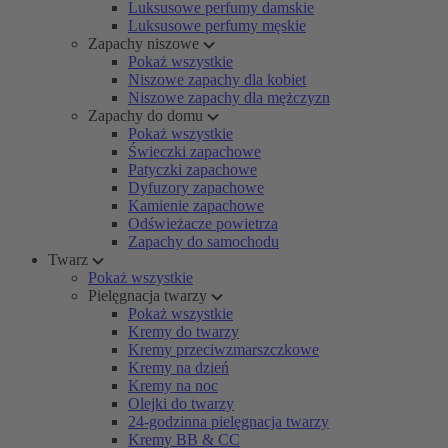
Luksusowe perfumy damskie
Luksusowe perfumy męskie
Zapachy niszowe
Pokaż wszystkie
Niszowe zapachy dla kobiet
Niszowe zapachy dla mężczyzn
Zapachy do domu
Pokaż wszystkie
Świeczki zapachowe
Patyczki zapachowe
Dyfuzory zapachowe
Kamienie zapachowe
Odświeżacze powietrza
Zapachy do samochodu
Twarz
Pokaż wszystkie
Pielęgnacja twarzy
Pokaż wszystkie
Kremy do twarzy
Kremy przeciwzmarszczkowe
Kremy na dzień
Kremy na noc
Olejki do twarzy
24-godzinna pielęgnacja twarzy
Kremy BB & CC