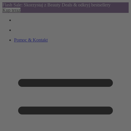
Flash Sale: Skorzystaj z Beauty Deals & odkryj bestsellery
Kup teraz
Pomoc & Kontakt