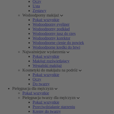
Oczy
Usta
Zestawy
Wodoodporny makijaż
Pokaż wszystkie
Wodoodporny eyeliner
Wodoodporny podkład
Wodoodporny tusz do rzęs
Wodoodporny korektor
Wodoodporne cienie do powiek
Wodoodporne kredki do brwi
Najważniejsze wydarzenia
Pokaż wszystkie
Makijaż rozświetlający
Wegański makijaż
Kosmetyki do makijażu na podróż
Pokaż wszystkie
Oczy
Do twarzy
Pielęgnacja dla mężczyzn
Pokaż wszystkie
Pielęgnacja twarzy dla mężczyzn
Pokaż wszystkie
Przeciwdziałanie starzeniu
Kremy do twarzy