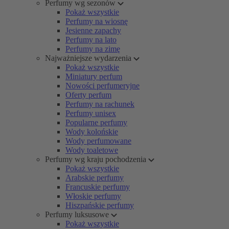
Perfumy wg sezonów
Pokaż wszystkie
Perfumy na wiosnę
Jesienne zapachy
Perfumy na lato
Perfumy na zimę
Najważniejsze wydarzenia
Pokaż wszystkie
Miniatury perfum
Nowości perfumeryjne
Oferty perfum
Perfumy na rachunek
Perfumy unisex
Popularne perfumy
Wody kolońskie
Wody perfumowane
Wody toaletowe
Perfumy wg kraju pochodzenia
Pokaż wszystkie
Arabskie perfumy
Francuskie perfumy
Włoskie perfumy
Hiszpańskie perfumy
Perfumy luksusowe
Pokaż wszystkie