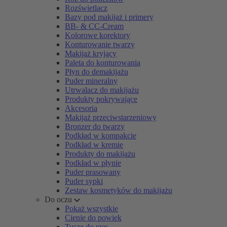
Rozświetlacz
Bazy pod makijaż i primery
BB- & CC-Cream
Kolorowe korektory
Konturowanie twarzy
Makijaż kryjący
Paleta do konturowania
Płyn do demakijażu
Puder mineralny
Utrwalacz do makijażu
Produkty pokrywające
Akcesoria
Makijaż przeciwstarzeniowy
Bronzer do twarzy
Podkład w kompakcie
Podkład w kremie
Produkty do makijażu
Podkład w płynie
Puder prasowany
Puder sypki
Zestaw kosmetyków do makijażu
Do oczu
Pokaż wszystkie
Cienie do powiek
Tusze do rzęs