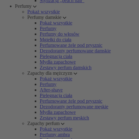
Stylizacja „beach hair”
Perfumy
Pokaż wszystkie
Perfumy damskie
Pokaż wszystkie
Perfumy
Perfumy do włosów
Mgiełki do ciała
Perfumowane żele pod prysznic
Dezodoranty perfumowane damskie
Pielęgnacja ciała
Mydła zapachowe
Zestawy perfum damskich
Zapachy dla mężczyzn
Pokaż wszystkie
Perfumy
After-shave
Pielęgnacja ciała
Perfumowane żele pod prysznic
Dezodoranty perfumowane męskie
Mydła zapachowe
Zestawy perfum męskich
Zapachy perfum
Pokaż wszystkie
Perfumy ambra