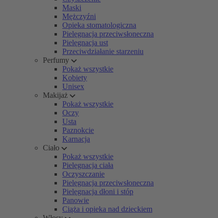
Maski
Mężczyźni
Opieka stomatologiczna
Pielęgnacja przeciwsłoneczna
Pielęgnacja ust
Przeciwdziałanie starzeniu
Perfumy
Pokaż wszystkie
Kobiety
Unisex
Makijaż
Pokaż wszystkie
Oczy
Usta
Paznokcie
Karnacja
Ciało
Pokaż wszystkie
Pielęgnacja ciała
Oczyszczanie
Pielęgnacja przeciwsłoneczna
Pielęgnacja dłoni i stóp
Panowie
Ciąża i opieka nad dzieckiem
Włosy