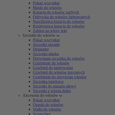
Pokaż wszystkie
Masło do włosów
Kuracja do włosów suchych
Odżywka do włosów farbowanych
Nawilżająca kuracja do włosów
Keratynowa kuracja do włosów
Zabieg na włosy loki
Szczotki do włosów
Pokaż wszystkie
Szczotki okrągłe
Detangler
Szczotka płaska
Drewniana szczotka do włosów
Grzebienie do włosów
Grzebień do tapirowania
Grzebień do włosów kręconych
Grzebienie do strzyżenia włosów
Szczotka tunelowa
Szczotki do masażu głowy
Szczotki z włosia dzika
Akcesoria do włosów
Pokaż wszystkie
Opaski do włosów
Wałki do włosów
Scrunchies