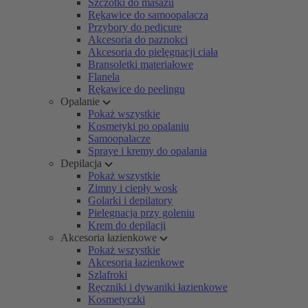
Szczotki do masażu
Rękawice do samoopalacza
Przybory do pedicure
Akcesoria do paznokci
Akcesoria do pielęgnacji ciała
Bransoletki materiałowe
Flanela
Rękawice do peelingu
Opalanie
Pokaż wszystkie
Kosmetyki po opalaniu
Samoopalacze
Spraye i kremy do opalania
Depilacja
Pokaż wszystkie
Zimny i ciepły wosk
Golarki i depilatory
Pielęgnacja przy goleniu
Krem do depilacji
Akcesoria łazienkowe
Pokaż wszystkie
Akcesoria łazienkowe
Szlafroki
Ręczniki i dywaniki łazienkowe
Kosmetyczki