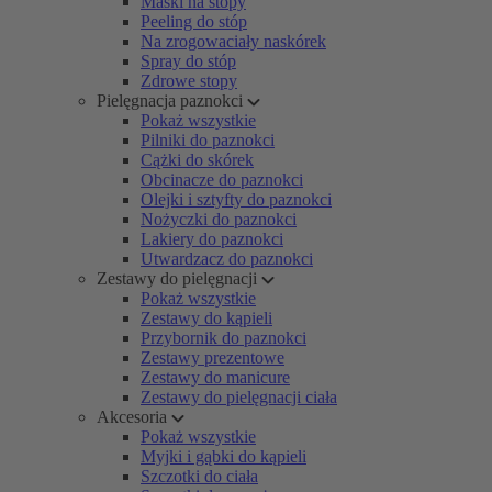
Maski na stopy
Peeling do stóp
Na zrogowaciały naskórek
Spray do stóp
Zdrowe stopy
Pielęgnacja paznokci
Pokaż wszystkie
Pilniki do paznokci
Cążki do skórek
Obcinacze do paznokci
Olejki i sztyfty do paznokci
Nożyczki do paznokci
Lakiery do paznokci
Utwardzacz do paznokci
Zestawy do pielęgnacji
Pokaż wszystkie
Zestawy do kąpieli
Przybornik do paznokci
Zestawy prezentowe
Zestawy do manicure
Zestawy do pielęgnacji ciała
Akcesoria
Pokaż wszystkie
Myjki i gąbki do kąpieli
Szczotki do ciała