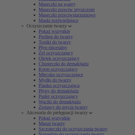
Maseczki na wągry
Maseczki przeciw pryszczom
Maseczki przeciwstarzeniowe
Maski rozświetlające
Oczyszczanie twarzy
Pokaż wszystkie
Peeling do twarzy
Toniki do twarzy
Płyn miceralny
Żel oczyszczający
Olejek oczyszczający
Chusteczki do demakijażu
Krem oczyszczający
Mleczko oczyszczające
Mydło do twarzy
Pianka oczyszczająca
Płyny do demakijażu
Puder oczyszczający
Waciki do demakijażu
Zestawy do mycia twarzy
Akcesoria do pielęgnacji twarzy
Pokaż wszystkie
Masaż twarzy
Szczoteczki do oczyszczania twarzy
Narzędzia do oczyszczania twarzy