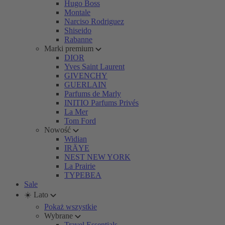
Hugo Boss
Montale
Narciso Rodriguez
Shiseido
Rabanne
Marki premium
DIOR
Yves Saint Laurent
GIVENCHY
GUERLAIN
Parfums de Marly
INITIO Parfums Privés
La Mer
Tom Ford
Nowość
Widian
IRÄYE
NEST NEW YORK
La Prairie
TYPEBEA
Sale
☀️ Lato
Pokaż wszystkie
Wybrane
Travel Essentials