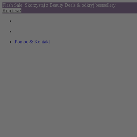
Flash Sale: Skorzystaj z Beauty Deals & odkryj bestsellery
Kup teraz
Pomoc & Kontakt