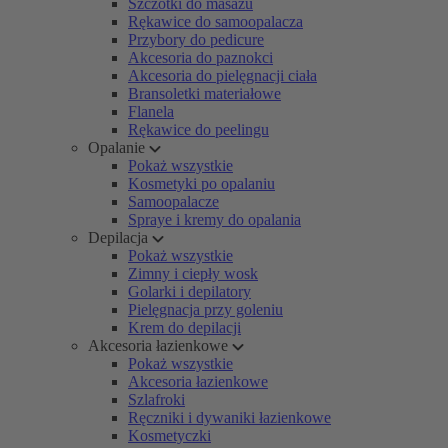
Szczotki do masażu
Rękawice do samoopalacza
Przybory do pedicure
Akcesoria do paznokci
Akcesoria do pielęgnacji ciała
Bransoletki materiałowe
Flanela
Rękawice do peelingu
Opalanie
Pokaż wszystkie
Kosmetyki po opalaniu
Samoopalacze
Spraye i kremy do opalania
Depilacja
Pokaż wszystkie
Zimny i ciepły wosk
Golarki i depilatory
Pielęgnacja przy goleniu
Krem do depilacji
Akcesoria łazienkowe
Pokaż wszystkie
Akcesoria łazienkowe
Szlafroki
Ręczniki i dywaniki łazienkowe
Kosmetyczki