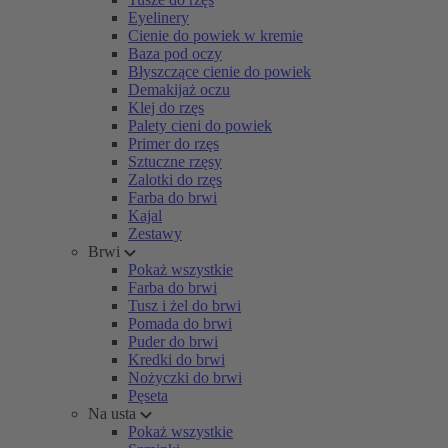
Eyelinery
Cienie do powiek w kremie
Baza pod oczy
Błyszczące cienie do powiek
Demakijaż oczu
Klej do rzęs
Palety cieni do powiek
Primer do rzęs
Sztuczne rzęsy
Zalotki do rzęs
Farba do brwi
Kajal
Zestawy
Brwi
Pokaż wszystkie
Farba do brwi
Tusz i żel do brwi
Pomada do brwi
Puder do brwi
Kredki do brwi
Nożyczki do brwi
Pęseta
Na usta
Pokaż wszystkie