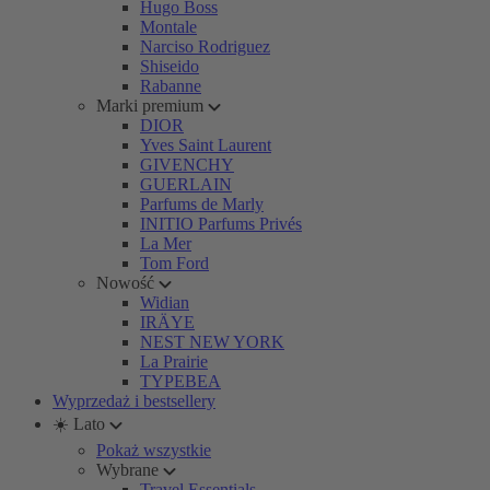
Hugo Boss
Montale
Narciso Rodriguez
Shiseido
Rabanne
Marki premium
DIOR
Yves Saint Laurent
GIVENCHY
GUERLAIN
Parfums de Marly
INITIO Parfums Privés
La Mer
Tom Ford
Nowość
Widian
IRÄYE
NEST NEW YORK
La Prairie
TYPEBEA
Wyprzedaż i bestsellery
☀️ Lato
Pokaż wszystkie
Wybrane
Travel Essentials