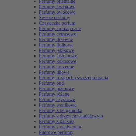
Perfumy orientalne
Perfumy kwiatowe
Perfumy owocowe
Świeże perfumy
Cząsteczka perfum
Perfumy aromatyczne
Perfumy cytrusowe
Perfumy drzewne
Perfumy fiołkowe
Perfumy jabłkowe
Perfumy jaśminowe
Perfumy kokosowe
Perfumy korzenne
Perfumy liliowe
Perfumy o zapachu świeżego prania
Perfumy oud
Perfumy piżmowe
Perfumy różane
Perfumy szyprowe
Perfumy waniliowe
Perfumy z bergamotką
Perfumy z drzewem sandałowym
Perfumy z paczulą
Perfumy z wetiwerem
Pudrowe perfumy