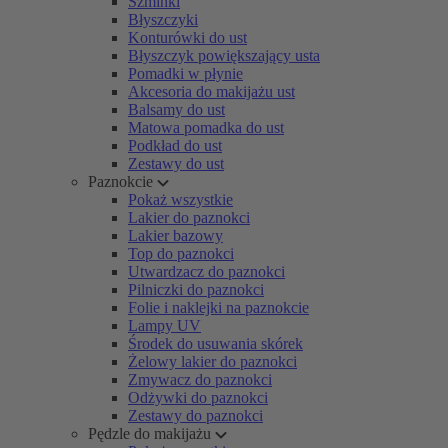
Szminki
Błyszczyki
Konturówki do ust
Błyszczyk powiększający usta
Pomadki w płynie
Akcesoria do makijażu ust
Balsamy do ust
Matowa pomadka do ust
Podkład do ust
Zestawy do ust
Paznokcie
Pokaż wszystkie
Lakier do paznokci
Lakier bazowy
Top do paznokci
Utwardzacz do paznokci
Pilniczki do paznokci
Folie i naklejki na paznokcie
Lampy UV
Środek do usuwania skórek
Żelowy lakier do paznokci
Zmywacz do paznokci
Odżywki do paznokci
Zestawy do paznokci
Pędzle do makijażu