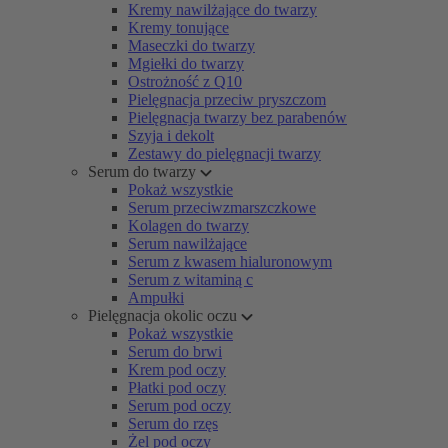
Kremy nawilżające do twarzy
Kremy tonujące
Maseczki do twarzy
Mgiełki do twarzy
Ostrożność z Q10
Pielęgnacja przeciw pryszczom
Pielęgnacja twarzy bez parabenów
Szyja i dekolt
Zestawy do pielęgnacji twarzy
Serum do twarzy
Pokaż wszystkie
Serum przeciwzmarszczkowe
Kolagen do twarzy
Serum nawilżające
Serum z kwasem hialuronowym
Serum z witaminą c
Ampułki
Pielęgnacja okolic oczu
Pokaż wszystkie
Serum do brwi
Krem pod oczy
Płatki pod oczy
Serum pod oczy
Serum do rzęs
Żel pod oczy