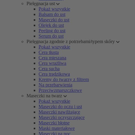
Pielęgnacja ust
Pokaż wszystkie
Balsam do ust
Maseczki do ust
Olejek do ust
Peeling do ust
Serum do ust
Pielęgnacja zgodnie z potrzebami/typem skóry
Pokaż wszystkie
Cera tłusta
Cera mieszana
Cera wrażliwa
Cera sucha
Cera trądzikowa
Kremy do twarzy z filtrem
Na przebarwienia
Przeciwzmarszczkowe
Maseczki na twarz
Pokaż wszystkie
Maseczki do oczu i ust
Maseczki nawilżające
Maseczki oczyszczające
Maseczki błotne
Maski materiałowe
Maseczki na noc