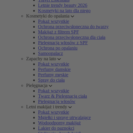
Letnie trendy beauty 2026
Kosmetyki na lato dla niego
Kosmetyki do opalania
Pokaż wszystkie
Ochrona przeciwsłoneczna do twarzy
Makijaż z filtrem SPF
Ochrona przeciwsłoneczna dla ciała
Pielęgnacja włosów z SPF
Ochrona po opalaniu
Samoopalacz
Zapachy na lato
Pokaż wszystkie
Perfumy damskie
Perfumy męskie
Spray do ciała
Pielęgnacja
Pokaż wszystkie
Twarz & Pielęgnacja ciała
Pielęgnacja włosów
Letni makijaż i trendy
Pokaż wszystkie
Mgiełki i spraye utrwalające
Wodoodporny makijaż
Lakier do paznokci