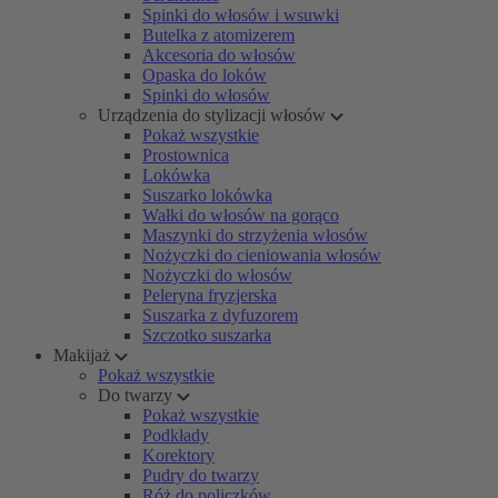
Spinki do włosów i wsuwki
Butelka z atomizerem
Akcesoria do włosów
Opaska do loków
Spinki do włosów
Urządzenia do stylizacji włosów
Pokaż wszystkie
Prostownica
Lokówka
Suszarko lokówka
Wałki do włosów na gorąco
Maszynki do strzyżenia włosów
Nożyczki do cieniowania włosów
Nożyczki do włosów
Peleryna fryzjerska
Suszarka z dyfuzorem
Szczotko suszarka
Makijaż
Pokaż wszystkie
Do twarzy
Pokaż wszystkie
Podkłady
Korektory
Pudry do twarzy
Róż do policzków