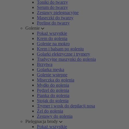
Toniki do twarzy
Serum do twarzy
Zestawy pielęgnacyjne
Maseczki do twarzy
Peeling do twarzy
Golenie
Pokaż wszystkie
Krem do golenia
Golenie na mokro
Krem i balsam po goleniu
Golarki elektryczne i trymery
Tradycyjne maszynki do golenia
Brzytwa
Golarka męska
Golenie wstępne
Miseczka do golenia
Mydło do golenia
Pędzel do golenia
Pianka do golenia
Stojak do golenia
Trymer i wosk do depilacji nosa
Żel do golenia
Zestawy do golenia
Pielęgnacja brody
Pokaż wszystkie