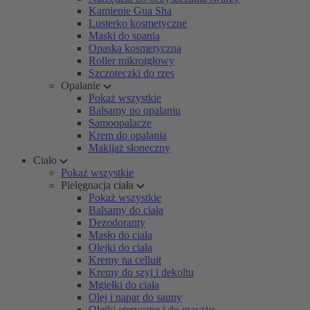
Kamienie Gua Sha
Lusterko kosmetyczne
Maski do spania
Opaska kosmetyczna
Roller mikroigłowy
Szczoteczki do rzęs
Opalanie
Pokaż wszystkie
Balsamy po opalaniu
Samoopalacze
Krem do opalania
Makijaż słoneczny
Ciało
Pokaż wszystkie
Pielęgnacja ciała
Pokaż wszystkie
Balsamy do ciała
Dezodoranty
Masło do ciała
Olejki do ciała
Kremy na celluit
Kremy do szyi i dekoltu
Mgiełki do ciała
Olej i napar do sauny
Olejki eteryczne i do masażu