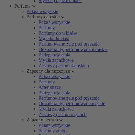
Stylizacja „beach hair”
Perfumy
Pokaż wszystkie
Perfumy damskie
Pokaż wszystkie
Perfumy
Perfumy do włosów
Mgiełki do ciała
Perfumowane żele pod prysznic
Dezodoranty perfumowane damskie
Pielęgnacja ciała
Mydła zapachowe
Zestawy perfum damskich
Zapachy dla mężczyzn
Pokaż wszystkie
Perfumy
After-shave
Pielęgnacja ciała
Perfumowane żele pod prysznic
Dezodoranty perfumowane męskie
Mydła zapachowe
Zestawy perfum męskich
Zapachy perfum
Pokaż wszystkie
Perfumy ambra