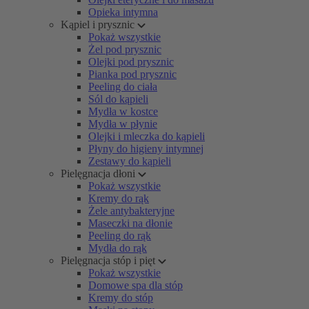
Opieka intymna
Kąpiel i prysznic
Pokaż wszystkie
Żel pod prysznic
Olejki pod prysznic
Pianka pod prysznic
Peeling do ciała
Sól do kąpieli
Mydła w kostce
Mydła w płynie
Olejki i mleczka do kąpieli
Płyny do higieny intymnej
Zestawy do kąpieli
Pielęgnacja dłoni
Pokaż wszystkie
Kremy do rąk
Żele antybakteryjne
Maseczki na dłonie
Peeling do rąk
Mydła do rąk
Pielęgnacja stóp i pięt
Pokaż wszystkie
Domowe spa dla stóp
Kremy do stóp