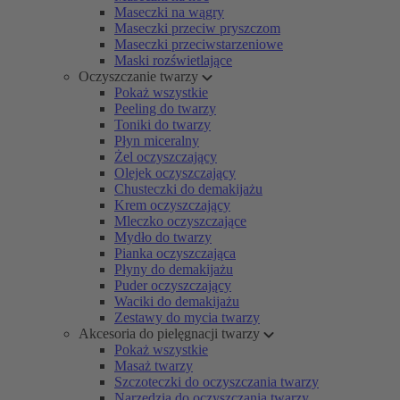
Maseczki na wągry
Maseczki przeciw pryszczom
Maseczki przeciwstarzeniowe
Maski rozświetlające
Oczyszczanie twarzy
Pokaż wszystkie
Peeling do twarzy
Toniki do twarzy
Płyn miceralny
Żel oczyszczający
Olejek oczyszczający
Chusteczki do demakijażu
Krem oczyszczający
Mleczko oczyszczające
Mydło do twarzy
Pianka oczyszczająca
Płyny do demakijażu
Puder oczyszczający
Waciki do demakijażu
Zestawy do mycia twarzy
Akcesoria do pielęgnacji twarzy
Pokaż wszystkie
Masaż twarzy
Szczoteczki do oczyszczania twarzy
Narzędzia do oczyszczania twarzy