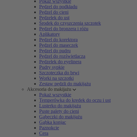
Pokaż wszystkie
Pędzel do podkładu
Pędzel do cieni
Pędzelek do ust
Środek do czyszczenia szczotek
Pędzel do bronzera i różu
Aplikatory
Pędzel do korektora
Pędzel do maseczek
Pędzel do pudru
Pędzel do rozświetlacza
Pędzelek do eyelinera
Pudry sypkie
Szczoteczka do brwi
Worki na szczotki
Zestaw pędzli do makijażu
Akcesoria do makijażu
Pokaż wszystkie
Temperówka do kredek do oczu i ust
Lusterko do makijażu
Puste palety do cieni
Gąbeczki do makijażu
Gąbka konjac
Paznokcie
Cera