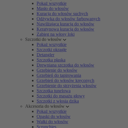
Pokaż wszystkie
Masło do włosów
Kuracja do włosów suchych
Odżywka do włosów farbowanych
Nawilżająca kuracja do włosów
Keratynowa kuracja do włosów
Zabieg na włosy loki
Szczotki do włosów
Pokaż wszystkie
Szczotki okrągłe
Detangler
Szczotka płaska
Drewniana szczotka do włosów
Grzebienie do włosów
Grzebień do tapirowania
Grzebień do włosów kręconych
Grzebienie do strzyżenia włosów
Szczotka tunelowa
Szczotki do masażu głowy
Szczotki z włosia dzika
Akcesoria do włosów
Pokaż wszystkie
Opaski do włosów
Wałki do włosów
Scrunchies