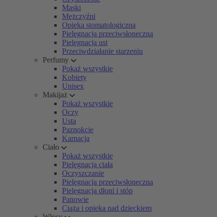
Maski
Mężczyźni
Opieka stomatologiczna
Pielęgnacja przeciwsłoneczna
Pielęgnacja ust
Przeciwdziałanie starzeniu
Perfumy
Pokaż wszystkie
Kobiety
Unisex
Makijaż
Pokaż wszystkie
Oczy
Usta
Paznokcie
Karnacja
Ciało
Pokaż wszystkie
Pielęgnacja ciała
Oczyszczanie
Pielęgnacja przeciwsłoneczna
Pielęgnacja dłoni i stóp
Panowie
Ciąża i opieka nad dzieckiem
Włosy