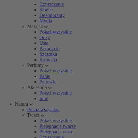
Czyszczenie
Słońce
Dezodoranty
Mydła
Makijaż
Pokaż wszystkie
Oczy
Usta
Paznokcie
Szczotka
Karnacja
Perfumy
Pokaż wszystkie
Panie
Panowie
Akcesoria
Pokaż wszystkie
Inne
Natura
Pokaż wszystkie
Twarz
Pokaż wszystkie
Pielęgnacja twarzy
Pielęgnacja oczu
Czyszczenie