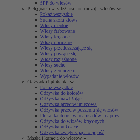
SPF do włosów
Pielęgnacja w zależności od rodzaju włosów
Pokaż wszystkie
Sucha skóra głowy
Włosy cienkie
Włosy farbowane
Włosy kręcone
Włosy normalne
Włosy przetłuszczające się
Włosy puszące się
Włosy rozjaśnione
Włosy suche
Włosy z łupieżem
Wypadanie włosów
Odżywka i płukanka
Pokaż wszystkie
Odżywka do kolorów
Odżywka nawilżająca
Odżywka przeciwłupieżowa
Odżywka przeciw puszeniu się włosów
Płukanka do usuwania osadów i napraw
Odżywka do włosów kręconych
Odżywka w kostce
Odżywka zwiększająca objętość
Maska i kuracja do włosów