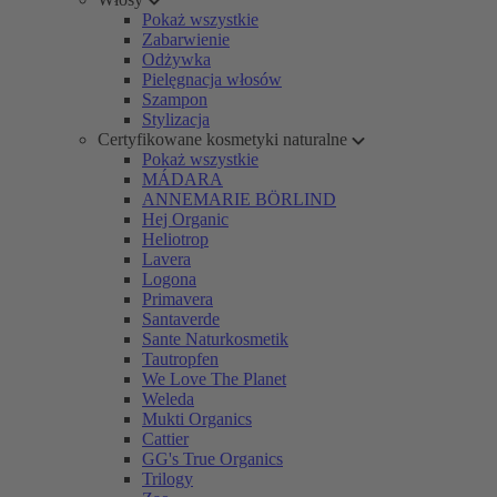
Pokaż wszystkie
Zabarwienie
Odżywka
Pielęgnacja włosów
Szampon
Stylizacja
Certyfikowane kosmetyki naturalne
Pokaż wszystkie
MÁDARA
ANNEMARIE BÖRLIND
Hej Organic
Heliotrop
Lavera
Logona
Primavera
Santaverde
Sante Naturkosmetik
Tautropfen
We Love The Planet
Weleda
Mukti Organics
Cattier
GG's True Organics
Trilogy