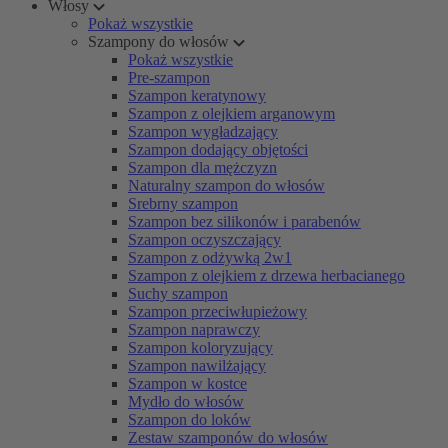
Włosy
Pokaż wszystkie
Szampony do włosów
Pokaż wszystkie
Pre-szampon
Szampon keratynowy
Szampon z olejkiem arganowym
Szampon wygładzający
Szampon dodający objętości
Szampon dla mężczyzn
Naturalny szampon do włosów
Srebrny szampon
Szampon bez silikonów i parabenów
Szampon oczyszczający
Szampon z odżywką 2w1
Szampon z olejkiem z drzewa herbacianego
Suchy szampon
Szampon przeciwłupieżowy
Szampon naprawczy
Szampon koloryzujący
Szampon nawilżający
Szampon w kostce
Mydło do włosów
Szampon do loków
Zestaw szamponów do włosów