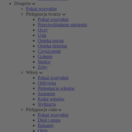
Drogeria
Pokaż wszystkie
Pielęgnacja twarzy
Pokaż wszystkie
Przeciwdziałanie starzeniu
Oczy
Usta
Opieka nocna
Opieka dzienna
Czyszczenie
Golenie
Słońce
Zęby
Włosy
Pokaż wszystkie
Odżywka
Pielęgnacja włosów
Szampon
Kolor włosów
Stylizacja
Pielęgnacja ciała
Pokaż wszystkie
Dłoń i stopa
Balsamy
Oleje