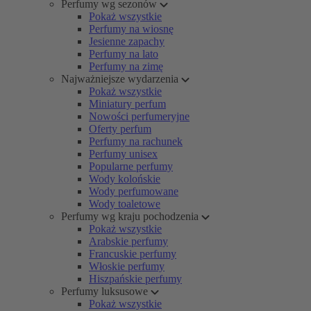
Perfumy wg sezonów
Pokaż wszystkie
Perfumy na wiosnę
Jesienne zapachy
Perfumy na lato
Perfumy na zimę
Najważniejsze wydarzenia
Pokaż wszystkie
Miniatury perfum
Nowości perfumeryjne
Oferty perfum
Perfumy na rachunek
Perfumy unisex
Popularne perfumy
Wody kolońskie
Wody perfumowane
Wody toaletowe
Perfumy wg kraju pochodzenia
Pokaż wszystkie
Arabskie perfumy
Francuskie perfumy
Włoskie perfumy
Hiszpańskie perfumy
Perfumy luksusowe
Pokaż wszystkie