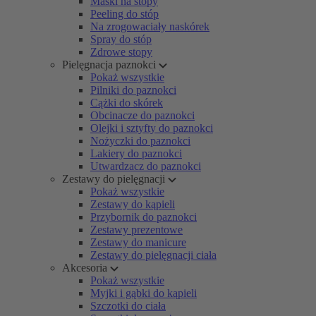
Maski na stopy
Peeling do stóp
Na zrogowaciały naskórek
Spray do stóp
Zdrowe stopy
Pielęgnacja paznokci
Pokaż wszystkie
Pilniki do paznokci
Cążki do skórek
Obcinacze do paznokci
Olejki i sztyfty do paznokci
Nożyczki do paznokci
Lakiery do paznokci
Utwardzacz do paznokci
Zestawy do pielęgnacji
Pokaż wszystkie
Zestawy do kąpieli
Przybornik do paznokci
Zestawy prezentowe
Zestawy do manicure
Zestawy do pielęgnacji ciała
Akcesoria
Pokaż wszystkie
Myjki i gąbki do kąpieli
Szczotki do ciała