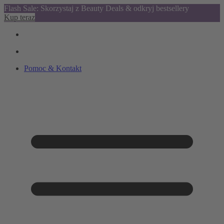
Flash Sale: Skorzystaj z Beauty Deals & odkryj bestsellery
Kup teraz
Pomoc & Kontakt