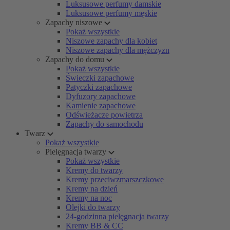
Luksusowe perfumy damskie
Luksusowe perfumy męskie
Zapachy niszowe
Pokaż wszystkie
Niszowe zapachy dla kobiet
Niszowe zapachy dla mężczyzn
Zapachy do domu
Pokaż wszystkie
Świeczki zapachowe
Patyczki zapachowe
Dyfuzory zapachowe
Kamienie zapachowe
Odświeżacze powietrza
Zapachy do samochodu
Twarz
Pokaż wszystkie
Pielęgnacja twarzy
Pokaż wszystkie
Kremy do twarzy
Kremy przeciwzmarszczkowe
Kremy na dzień
Kremy na noc
Olejki do twarzy
24-godzinna pielęgnacja twarzy
Kremy BB & CC