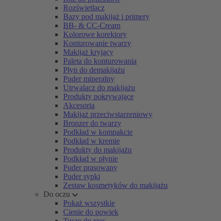
Rozświetlacz
Bazy pod makijaż i primery
BB- & CC-Cream
Kolorowe korektory
Konturowanie twarzy
Makijaż kryjący
Paleta do konturowania
Płyn do demakijażu
Puder mineralny
Utrwalacz do makijażu
Produkty pokrywające
Akcesoria
Makijaż przeciwstarzeniowy
Bronzer do twarzy
Podkład w kompakcie
Podkład w kremie
Produkty do makijażu
Podkład w płynie
Puder prasowany
Puder sypki
Zestaw kosmetyków do makijażu
Do oczu
Pokaż wszystkie
Cienie do powiek
Tusze do rzęs