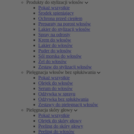
Produkty do stylizacji włosów
Pokaż wszystkie
Środek spieniający
Ochrona przed ciepłem
Preparaty na porost włosów
Lakier do stylizacji włosów
Spray na odrosty
Krem do włosów
Lakier do włosów
Puder do włosów
Sól morska do włosów
Żel do włosów
Zestaw do stylizacji włosów
Pielęgnacja włosów bez spłukiwania
Pokaż wszystkie
Olejek do włosów
Serum do włosów
Odżywka w sprayu
Odżywka bez spłukiwania
Zestawy do pielęgnacji włosów
Pielęgnacja skóry głowy
Pokaż wszystkie
Olejek do skóry głowy
Peeling do skóry głowy
Peeling do włosów