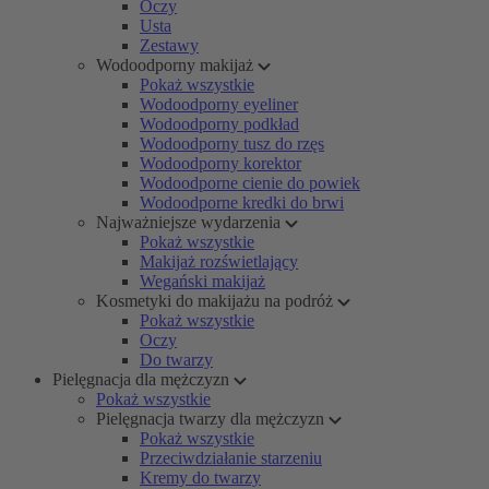
Oczy
Usta
Zestawy
Wodoodporny makijaż
Pokaż wszystkie
Wodoodporny eyeliner
Wodoodporny podkład
Wodoodporny tusz do rzęs
Wodoodporny korektor
Wodoodporne cienie do powiek
Wodoodporne kredki do brwi
Najważniejsze wydarzenia
Pokaż wszystkie
Makijaż rozświetlający
Wegański makijaż
Kosmetyki do makijażu na podróż
Pokaż wszystkie
Oczy
Do twarzy
Pielęgnacja dla mężczyzn
Pokaż wszystkie
Pielęgnacja twarzy dla mężczyzn
Pokaż wszystkie
Przeciwdziałanie starzeniu
Kremy do twarzy