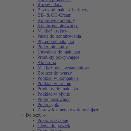
Rozświetlacz
Bazy pod makijaż i primery
BB- & CC-Cream
Kolorowe korektory
Konturowanie twarzy
Makijaż kryjący
Paleta do konturowania
Płyn do demakijażu
Puder mineralny
Utrwalacz do makijażu
Produkty pokrywające
Akcesoria
Makijaż przeciwstarzeniowy
Bronzer do twarzy
Podkład w kompakcie
Podkład w kremie
Produkty do makijażu
Podkład w płynie
Puder prasowany
Puder sypki
Zestaw kosmetyków do makijażu
Do oczu
Pokaż wszystkie
Cienie do powiek
Tusze do rzęs