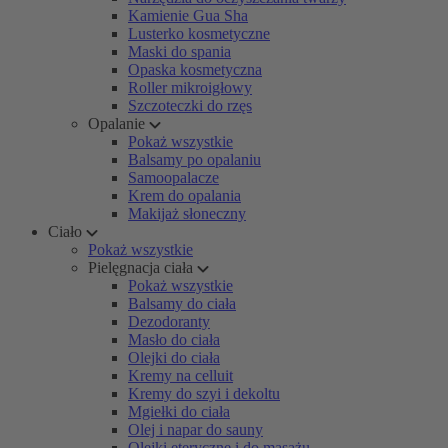
Kamienie Gua Sha
Lusterko kosmetyczne
Maski do spania
Opaska kosmetyczna
Roller mikroigłowy
Szczoteczki do rzęs
Opalanie
Pokaż wszystkie
Balsamy po opalaniu
Samoopalacze
Krem do opalania
Makijaż słoneczny
Ciało
Pokaż wszystkie
Pielęgnacja ciała
Pokaż wszystkie
Balsamy do ciała
Dezodoranty
Masło do ciała
Olejki do ciała
Kremy na celluit
Kremy do szyi i dekoltu
Mgiełki do ciała
Olej i napar do sauny
Olejki eteryczne i do masażu