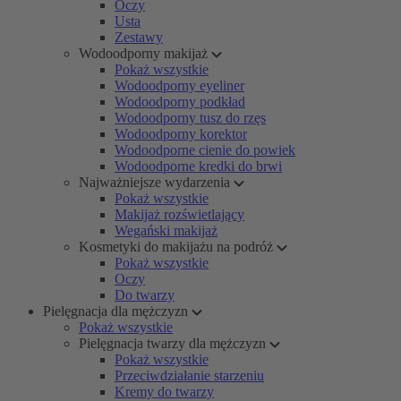
Oczy
Usta
Zestawy
Wodoodporny makijaż
Pokaż wszystkie
Wodoodporny eyeliner
Wodoodporny podkład
Wodoodporny tusz do rzęs
Wodoodporny korektor
Wodoodporne cienie do powiek
Wodoodporne kredki do brwi
Najważniejsze wydarzenia
Pokaż wszystkie
Makijaż rozświetlający
Wegański makijaż
Kosmetyki do makijażu na podróż
Pokaż wszystkie
Oczy
Do twarzy
Pielęgnacja dla mężczyzn
Pokaż wszystkie
Pielęgnacja twarzy dla mężczyzn
Pokaż wszystkie
Przeciwdziałanie starzeniu
Kremy do twarzy