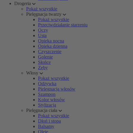
Drogeria
Pokaż wszystkie
Pielęgnacja twarzy
Pokaż wszystkie
Przeciwdziałanie starzeniu
Oczy
Usta
Opieka nocna
Opieka dzienna
Czyszczenie
Golenie
Słońce
Zęby
Włosy
Pokaż wszystkie
Odżywka
Pielęgnacja włosów
Szampon
Kolor włosów
Stylizacja
Pielęgnacja ciała
Pokaż wszystkie
Dłoń i stopa
Balsamy
Oleje