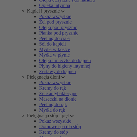
Opieka intymna
Kąpiel i prysznic
Pokaż wszystkie
Żel pod prysznic
Olejki pod prysznic
Pianka pod prysznic
Peeling do ciała
Sól do kąpieli
Mydła w kostce
Mydła w płynie
Olejki i mleczka do kąpieli
Płyny do higieny intymnej
Zestawy do kąpieli
Pielęgnacja dłoni
Pokaż wszystkie
Kremy do rąk
Żele antybakteryjne
Maseczki na dłonie
Peeling do rąk
Mydła do rąk
Pielęgnacja stóp i pięt
Pokaż wszystkie
Domowe spa dla stóp
Kremy do stóp