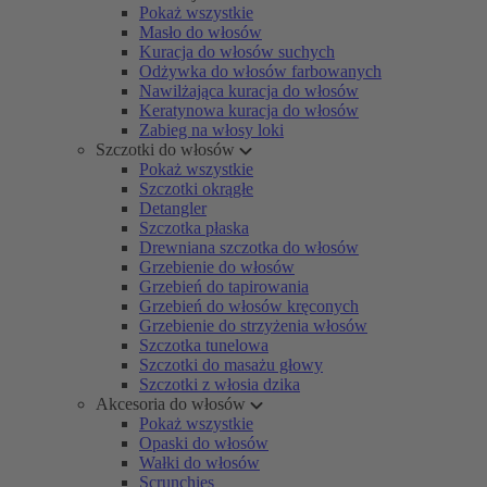
Pokaż wszystkie
Masło do włosów
Kuracja do włosów suchych
Odżywka do włosów farbowanych
Nawilżająca kuracja do włosów
Keratynowa kuracja do włosów
Zabieg na włosy loki
Szczotki do włosów
Pokaż wszystkie
Szczotki okrągłe
Detangler
Szczotka płaska
Drewniana szczotka do włosów
Grzebienie do włosów
Grzebień do tapirowania
Grzebień do włosów kręconych
Grzebienie do strzyżenia włosów
Szczotka tunelowa
Szczotki do masażu głowy
Szczotki z włosia dzika
Akcesoria do włosów
Pokaż wszystkie
Opaski do włosów
Wałki do włosów
Scrunchies