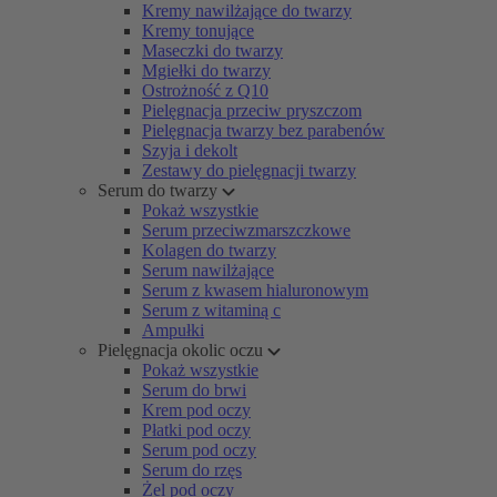
Kremy nawilżające do twarzy
Kremy tonujące
Maseczki do twarzy
Mgiełki do twarzy
Ostrożność z Q10
Pielęgnacja przeciw pryszczom
Pielęgnacja twarzy bez parabenów
Szyja i dekolt
Zestawy do pielęgnacji twarzy
Serum do twarzy
Pokaż wszystkie
Serum przeciwzmarszczkowe
Kolagen do twarzy
Serum nawilżające
Serum z kwasem hialuronowym
Serum z witaminą c
Ampułki
Pielęgnacja okolic oczu
Pokaż wszystkie
Serum do brwi
Krem pod oczy
Płatki pod oczy
Serum pod oczy
Serum do rzęs
Żel pod oczy