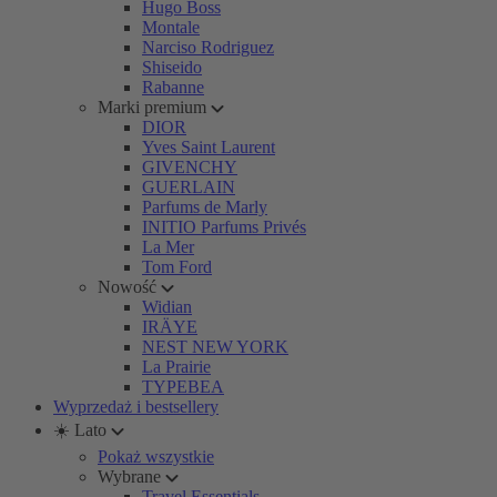
Hugo Boss
Montale
Narciso Rodriguez
Shiseido
Rabanne
Marki premium
DIOR
Yves Saint Laurent
GIVENCHY
GUERLAIN
Parfums de Marly
INITIO Parfums Privés
La Mer
Tom Ford
Nowość
Widian
IRÄYE
NEST NEW YORK
La Prairie
TYPEBEA
Wyprzedaż i bestsellery
☀️ Lato
Pokaż wszystkie
Wybrane
Travel Essentials