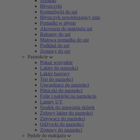
Szminki
Błyszczyki
Konturówki do ust
Błyszczyk powiększający usta
Pomadki w płynie
Akcesoria do makijażu ust
Balsamy do ust
Matowa pomadka do ust
Podkład do ust
Zestawy do ust
Paznokcie
Pokaż wszystkie
Lakier do paznokci
Lakier bazowy
Top do paznokci
Utwardzacz do paznokci
Pilniczki do paznokci
Folie i naklejki na paznokcie
Lampy UV
Środek do usuwania skórek
Żelowy lakier do paznokci
Zmywacz do paznokci
Odżywki do paznokci
Zestawy do paznokci
Pędzle do makijażu