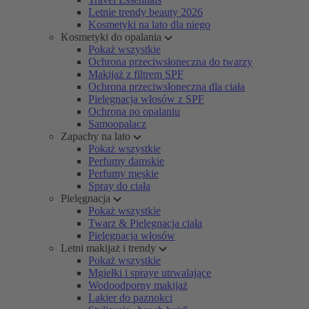
Letnie trendy beauty 2026
Kosmetyki na lato dla niego
Kosmetyki do opalania
Pokaż wszystkie
Ochrona przeciwsłoneczna do twarzy
Makijaż z filtrem SPF
Ochrona przeciwsłoneczna dla ciała
Pielęgnacja włosów z SPF
Ochrona po opalaniu
Samoopalacz
Zapachy na lato
Pokaż wszystkie
Perfumy damskie
Perfumy męskie
Spray do ciała
Pielęgnacja
Pokaż wszystkie
Twarz & Pielęgnacja ciała
Pielęgnacja włosów
Letni makijaż i trendy
Pokaż wszystkie
Mgiełki i spraye utrwalające
Wodoodporny makijaż
Lakier do paznokci