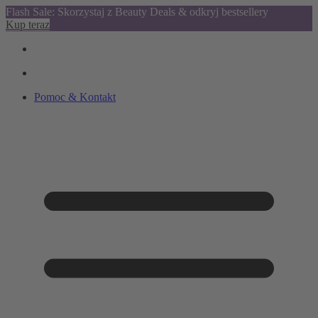
Flash Sale: Skorzystaj z Beauty Deals & odkryj bestsellery
Kup teraz
Pomoc & Kontakt