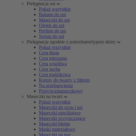
Pielęgnacja ust
Pokaż wszystkie
Balsam do ust
Maseczki do ust
Olejek do ust
Peeling do ust
Serum do ust
Pielęgnacja zgodnie z potrzebami/typem skóry
Pokaż wszystkie
Cera tłusta
Cera mieszana
Cera wrażliwa
Cera sucha
Cera trądzikowa
Kremy do twarzy z filtrem
Na przebarwienia
Przeciwzmarszczkowe
Maseczki na twarz
Pokaż wszystkie
Maseczki do oczu i ust
Maseczki nawilżające
Maseczki oczyszczające
Maseczki błotne
Maski materiałowe
Maseczki na noc