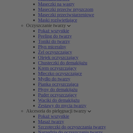
Maseczki na wągry
Maseczki przeciw pryszczom
Maseczki przeciwstarzeniowe
Maski rozświetlające
Oczyszczanie twarzy
Pokaż wszystkie
Peeling do twarzy
Toniki do twarzy
Płyn miceralny
Żel oczyszczający
Olejek oczyszczający
Chusteczki do demakijażu
Krem oczyszczający
Mleczko oczyszczające
Mydło do twarzy
Pianka oczyszczająca
Płyny do demakijażu
Puder oczyszczający
Waciki do demakijażu
Zestawy do mycia twarzy
Akcesoria do pielęgnacji twarzy
Pokaż wszystkie
Masaż twarzy
Szczoteczki do oczyszczania twarzy
Narzędzia do oczyszczania twarzy