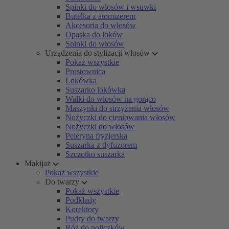
Spinki do włosów i wsuwki
Butelka z atomizerem
Akcesoria do włosów
Opaska do loków
Spinki do włosów
Urządzenia do stylizacji włosów
Pokaż wszystkie
Prostownica
Lokówka
Suszarko lokówka
Wałki do włosów na gorąco
Maszynki do strzyżenia włosów
Nożyczki do cieniowania włosów
Nożyczki do włosów
Peleryna fryzjerska
Suszarka z dyfuzorem
Szczotko suszarka
Makijaż
Pokaż wszystkie
Do twarzy
Pokaż wszystkie
Podkłady
Korektory
Pudry do twarzy
Róż do policzków