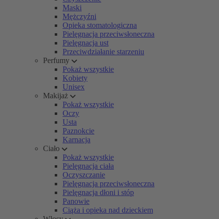
Maski
Mężczyźni
Opieka stomatologiczna
Pielęgnacja przeciwsłoneczna
Pielęgnacja ust
Przeciwdziałanie starzeniu
Perfumy
Pokaż wszystkie
Kobiety
Unisex
Makijaż
Pokaż wszystkie
Oczy
Usta
Paznokcie
Karnacja
Ciało
Pokaż wszystkie
Pielęgnacja ciała
Oczyszczanie
Pielęgnacja przeciwsłoneczna
Pielęgnacja dłoni i stóp
Panowie
Ciąża i opieka nad dzieckiem
Włosy