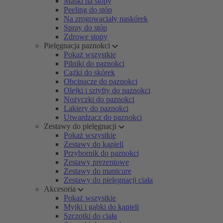
Maski na stopy
Peeling do stóp
Na zrogowaciały naskórek
Spray do stóp
Zdrowe stopy
Pielęgnacja paznokci
Pokaż wszystkie
Pilniki do paznokci
Cążki do skórek
Obcinacze do paznokci
Olejki i sztyfty do paznokci
Nożyczki do paznokci
Lakiery do paznokci
Utwardzacz do paznokci
Zestawy do pielęgnacji
Pokaż wszystkie
Zestawy do kąpieli
Przybornik do paznokci
Zestawy prezentowe
Zestawy do manicure
Zestawy do pielęgnacji ciała
Akcesoria
Pokaż wszystkie
Myjki i gąbki do kąpieli
Szczotki do ciała