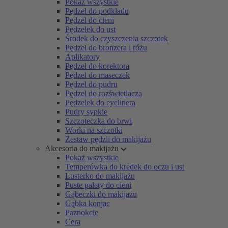
Pokaż wszystkie
Pędzel do podkładu
Pędzel do cieni
Pędzelek do ust
Środek do czyszczenia szczotek
Pędzel do bronzera i różu
Aplikatory
Pędzel do korektora
Pędzel do maseczek
Pędzel do pudru
Pędzel do rozświetlacza
Pędzelek do eyelinera
Pudry sypkie
Szczoteczka do brwi
Worki na szczotki
Zestaw pędzli do makijażu
Akcesoria do makijażu
Pokaż wszystkie
Temperówka do kredek do oczu i ust
Lusterko do makijażu
Puste palety do cieni
Gąbeczki do makijażu
Gąbka konjac
Paznokcie
Cera