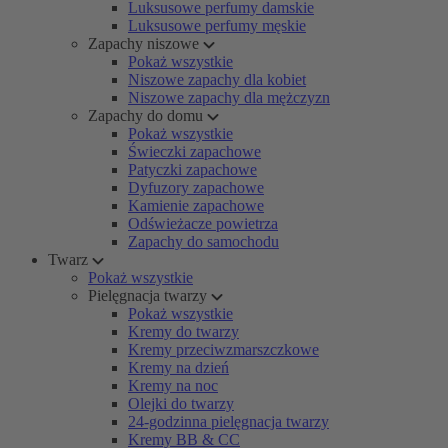
Luksusowe perfumy damskie
Luksusowe perfumy męskie
Zapachy niszowe
Pokaż wszystkie
Niszowe zapachy dla kobiet
Niszowe zapachy dla mężczyzn
Zapachy do domu
Pokaż wszystkie
Świeczki zapachowe
Patyczki zapachowe
Dyfuzory zapachowe
Kamienie zapachowe
Odświeżacze powietrza
Zapachy do samochodu
Twarz
Pokaż wszystkie
Pielęgnacja twarzy
Pokaż wszystkie
Kremy do twarzy
Kremy przeciwzmarszczkowe
Kremy na dzień
Kremy na noc
Olejki do twarzy
24-godzinna pielęgnacja twarzy
Kremy BB & CC