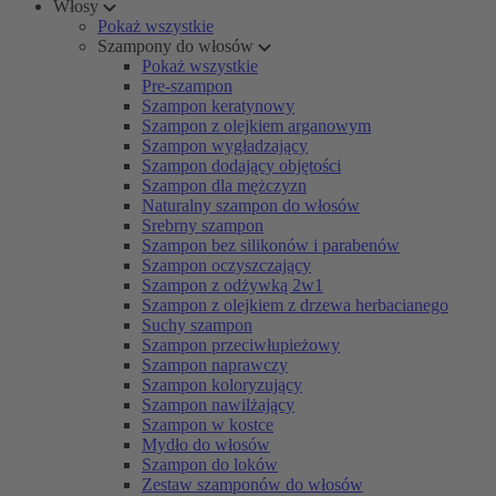
Włosy
Pokaż wszystkie
Szampony do włosów
Pokaż wszystkie
Pre-szampon
Szampon keratynowy
Szampon z olejkiem arganowym
Szampon wygładzający
Szampon dodający objętości
Szampon dla mężczyzn
Naturalny szampon do włosów
Srebrny szampon
Szampon bez silikonów i parabenów
Szampon oczyszczający
Szampon z odżywką 2w1
Szampon z olejkiem z drzewa herbacianego
Suchy szampon
Szampon przeciwłupieżowy
Szampon naprawczy
Szampon koloryzujący
Szampon nawilżający
Szampon w kostce
Mydło do włosów
Szampon do loków
Zestaw szamponów do włosów