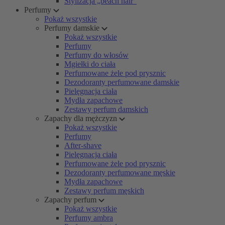
Stylizacja „beach hair”
Perfumy
Pokaż wszystkie
Perfumy damskie
Pokaż wszystkie
Perfumy
Perfumy do włosów
Mgiełki do ciała
Perfumowane żele pod prysznic
Dezodoranty perfumowane damskie
Pielęgnacja ciała
Mydła zapachowe
Zestawy perfum damskich
Zapachy dla mężczyzn
Pokaż wszystkie
Perfumy
After-shave
Pielęgnacja ciała
Perfumowane żele pod prysznic
Dezodoranty perfumowane męskie
Mydła zapachowe
Zestawy perfum męskich
Zapachy perfum
Pokaż wszystkie
Perfumy ambra