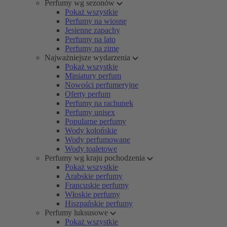
Perfumy wg sezonów
Pokaż wszystkie
Perfumy na wiosnę
Jesienne zapachy
Perfumy na lato
Perfumy na zimę
Najważniejsze wydarzenia
Pokaż wszystkie
Miniatury perfum
Nowości perfumeryjne
Oferty perfum
Perfumy na rachunek
Perfumy unisex
Popularne perfumy
Wody kolońskie
Wody perfumowane
Wody toaletowe
Perfumy wg kraju pochodzenia
Pokaż wszystkie
Arabskie perfumy
Francuskie perfumy
Włoskie perfumy
Hiszpańskie perfumy
Perfumy luksusowe
Pokaż wszystkie