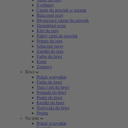
Eyelinery
Cienie do powiek w kremie
Baza pod oczy
Błyszczące cienie do powiek
Demakijaż oczu
Klej do rzęs
Palety cieni do powiek
Primer do rzęs
Sztuczne rzęsy
Zalotki do rzęs
Farba do brwi
Kajal
Zestawy
Brwi
Pokaż wszystkie
Farba do brwi
Tusz i żel do brwi
Pomada do brwi
Puder do brwi
Kredki do brwi
Nożyczki do brwi
Pęseta
Na usta
Pokaż wszystkie