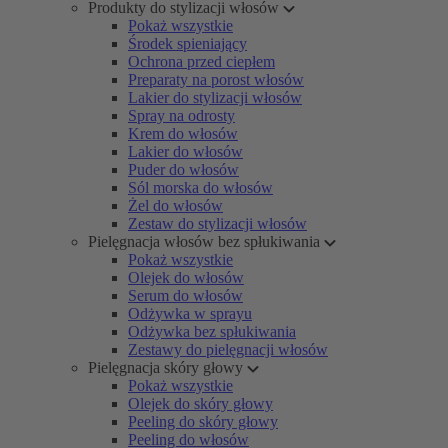
Produkty do stylizacji włosów
Pokaż wszystkie
Środek spieniający
Ochrona przed ciepłem
Preparaty na porost włosów
Lakier do stylizacji włosów
Spray na odrosty
Krem do włosów
Lakier do włosów
Puder do włosów
Sól morska do włosów
Żel do włosów
Zestaw do stylizacji włosów
Pielęgnacja włosów bez spłukiwania
Pokaż wszystkie
Olejek do włosów
Serum do włosów
Odżywka w sprayu
Odżywka bez spłukiwania
Zestawy do pielęgnacji włosów
Pielęgnacja skóry głowy
Pokaż wszystkie
Olejek do skóry głowy
Peeling do skóry głowy
Peeling do włosów