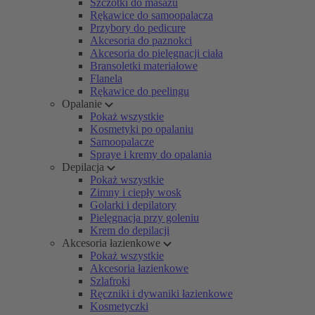
Szczotki do masażu
Rękawice do samoopalacza
Przybory do pedicure
Akcesoria do paznokci
Akcesoria do pielęgnacji ciała
Bransoletki materiałowe
Flanela
Rękawice do peelingu
Opalanie
Pokaż wszystkie
Kosmetyki po opalaniu
Samoopalacze
Spraye i kremy do opalania
Depilacja
Pokaż wszystkie
Zimny i ciepły wosk
Golarki i depilatory
Pielęgnacja przy goleniu
Krem do depilacji
Akcesoria łazienkowe
Pokaż wszystkie
Akcesoria łazienkowe
Szlafroki
Ręczniki i dywaniki łazienkowe
Kosmetyczki