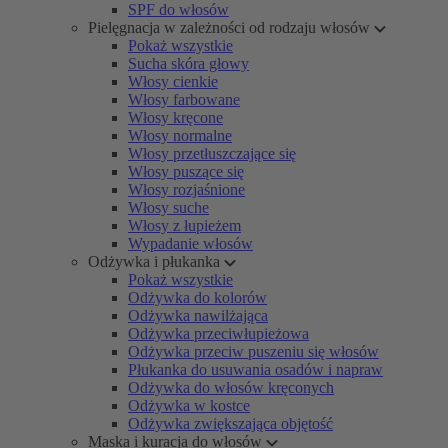
SPF do włosów
Pielęgnacja w zależności od rodzaju włosów
Pokaż wszystkie
Sucha skóra głowy
Włosy cienkie
Włosy farbowane
Włosy kręcone
Włosy normalne
Włosy przetłuszczające się
Włosy puszące się
Włosy rozjaśnione
Włosy suche
Włosy z łupieżem
Wypadanie włosów
Odżywka i płukanka
Pokaż wszystkie
Odżywka do kolorów
Odżywka nawilżająca
Odżywka przeciwłupieżowa
Odżywka przeciw puszeniu się włosów
Płukanka do usuwania osadów i napraw
Odżywka do włosów kręconych
Odżywka w kostce
Odżywka zwiększająca objętość
Maska i kuracja do włosów