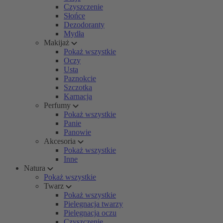
Czyszczenie
Słońce
Dezodoranty
Mydła
Makijaż
Pokaż wszystkie
Oczy
Usta
Paznokcie
Szczotka
Karnacja
Perfumy
Pokaż wszystkie
Panie
Panowie
Akcesoria
Pokaż wszystkie
Inne
Natura
Pokaż wszystkie
Twarz
Pokaż wszystkie
Pielęgnacja twarzy
Pielęgnacja oczu
Czyszczenie