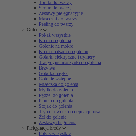
Toniki do twarzy
Serum do twarzy
Zestawy pielęgnacyjne
Maseczki do twarzy
Peeling do twarzy
Golenie
Pokaż wszystkie
Krem do golenia
Golenie na mokro
Krem i balsam po goleniu
Golarki elektryczne i trymery
Tradycyjne maszynki do golenia
Brzytwa
Golarka męska
Golenie wstępne
Miseczka do golenia
Mydło do golenia
Pędzel do golenia
Pianka do golenia
Stojak do golenia
Trymer i wosk do depilacji nosa
Żel do golenia
Zestawy do golenia
Pielęgnacja brody
Pokaż wszystkie