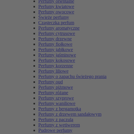
Perfumy orientalne
Perfumy kwiatowe
Perfumy owocowe
Świeże perfumy
Cząsteczka perfum
Perfumy aromatyczne
Perfumy cytrusowe
Perfumy drzewne
Perfumy fiołkowe
Perfumy jabłkowe
Perfumy jaśminowe
Perfumy kokosowe
Perfumy korzenne
Perfumy liliowe
Perfumy o zapachu świeżego prania
Perfumy oud
Perfumy piżmowe
Perfumy różane
Perfumy szyprowe
Perfumy waniliowe
Perfumy z bergamotką
Perfumy z drzewem sandałowym
Perfumy z paczulą
Perfumy z wetiwerem
Pudrowe perfumy