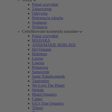
Pokaż wszystkie
Zabarwienie
Odżywka
Pielęgnacja włosów
Szampon
Stylizacja
Certyfikowane kosmetyki naturalne
Pokaż wszystkie
MÁDARA
ANNEMARIE BÖRLIND
Hej Organic
Heliotrop
Lavera
Logona
Primavera
Santaverde
Sante Naturkosmetik
Tautropfen
We Love The Planet
Weleda
Mukti Organics
Cattier
GG's True Organics
Trilogy