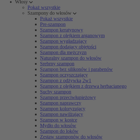
Włosy
Pokaż wszystkie
Szampony do włosów
Pokaż wszystkie
Pre-szampon
Szampon keratynowy
Szampon z olejkiem arganowym
Szampon wygładzający
Szampon dodający objętości
Szampon dla mężczyzn
Naturalny szampon do włosów
Srebrny szampon
Szampon bez silikonów i parabenów
Szampon oczyszczający
Szampon z odżywką 2w1
Szampon z olejkiem z drzewa herbacianego
Suchy szampon
Szampon przeciwłupieżowy
Szampon naprawczy
Szampon koloryzujący
Szampon nawilżający
Szampon w kostce
Mydło do włosów
Szampon do loków
Zestaw szamponów do włosów