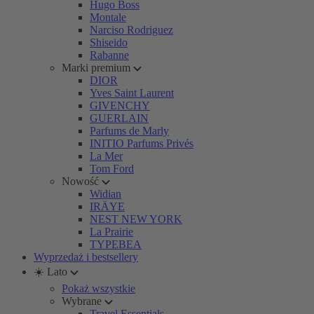
Hugo Boss
Montale
Narciso Rodriguez
Shiseido
Rabanne
Marki premium
DIOR
Yves Saint Laurent
GIVENCHY
GUERLAIN
Parfums de Marly
INITIO Parfums Privés
La Mer
Tom Ford
Nowość
Widian
IRÄYE
NEST NEW YORK
La Prairie
TYPEBEA
Wyprzedaż i bestsellery
☀️ Lato
Pokaż wszystkie
Wybrane
Travel Essentials