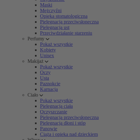
Maski
Mężczyźni
Opieka stomatologiczna
Pielęgnacja przeciwsłoneczna
Pielęgnacja ust
Przeciwdziałanie starzeniu
Perfumy
Pokaż wszystkie
Kobiety
Unisex
Makijaż
Pokaż wszystkie
Oczy
Usta
Paznokcie
Karnacja
Ciało
Pokaż wszystkie
Pielęgnacja ciała
Oczyszczanie
Pielęgnacja przeciwsłoneczna
Pielęgnacja dłoni i stóp
Panowie
Ciąża i opieka nad dzieckiem
Włosy