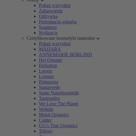
Pokaż wszystkie
Zabarwienie
Odżywka
Pielęgnacja włosów
Szampon
Stylizacja
Certyfikowane kosmetyki naturalne
Pokaż wszystkie
MÁDARA
ANNEMARIE BÖRLIND
Hej Organic
Heliotrop
Lavera
Logona
Primavera
Santaverde
Sante Naturkosmetik
Tautropfen
We Love The Planet
Weleda
Mukti Organics
Cattier
GG's True Organics
Trilogy