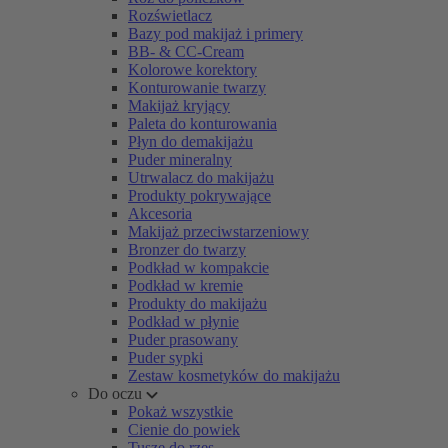
Rozświetlacz
Bazy pod makijaż i primery
BB- & CC-Cream
Kolorowe korektory
Konturowanie twarzy
Makijaż kryjący
Paleta do konturowania
Płyn do demakijażu
Puder mineralny
Utrwalacz do makijażu
Produkty pokrywające
Akcesoria
Makijaż przeciwstarzeniowy
Bronzer do twarzy
Podkład w kompakcie
Podkład w kremie
Produkty do makijażu
Podkład w płynie
Puder prasowany
Puder sypki
Zestaw kosmetyków do makijażu
Do oczu
Pokaż wszystkie
Cienie do powiek
Tusze do rzęs