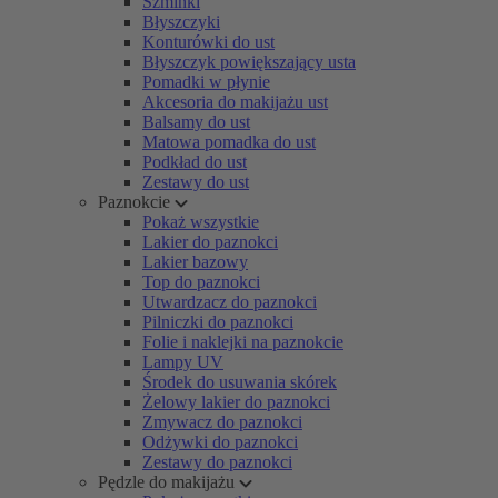
Szminki
Błyszczyki
Konturówki do ust
Błyszczyk powiększający usta
Pomadki w płynie
Akcesoria do makijażu ust
Balsamy do ust
Matowa pomadka do ust
Podkład do ust
Zestawy do ust
Paznokcie
Pokaż wszystkie
Lakier do paznokci
Lakier bazowy
Top do paznokci
Utwardzacz do paznokci
Pilniczki do paznokci
Folie i naklejki na paznokcie
Lampy UV
Środek do usuwania skórek
Żelowy lakier do paznokci
Zmywacz do paznokci
Odżywki do paznokci
Zestawy do paznokci
Pędzle do makijażu