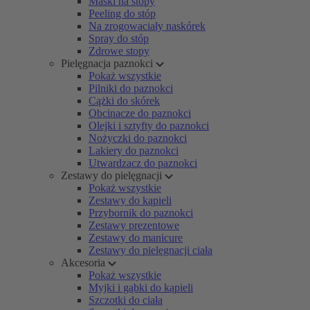
Maski na stopy
Peeling do stóp
Na zrogowaciały naskórek
Spray do stóp
Zdrowe stopy
Pielęgnacja paznokci
Pokaż wszystkie
Pilniki do paznokci
Cążki do skórek
Obcinacze do paznokci
Olejki i sztyfty do paznokci
Nożyczki do paznokci
Lakiery do paznokci
Utwardzacz do paznokci
Zestawy do pielęgnacji
Pokaż wszystkie
Zestawy do kąpieli
Przybornik do paznokci
Zestawy prezentowe
Zestawy do manicure
Zestawy do pielęgnacji ciała
Akcesoria
Pokaż wszystkie
Myjki i gąbki do kąpieli
Szczotki do ciała