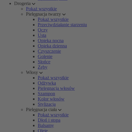
Drogeria
Pokaż wszystkie
Pielęgnacja twarzy
Pokaż wszystkie
Przeciwdziałanie starzeniu
Oczy
Usta
Opieka nocna
Opieka dzienna
Czyszczenie
Golenie
Słońce
Zęby
Włosy
Pokaż wszystkie
Odżywka
Pielęgnacja włosów
Szampon
Kolor włosów
Stylizacja
Pielęgnacja ciała
Pokaż wszystkie
Dłoń i stopa
Balsamy
Oleje