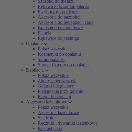
Szczotki do masażu
Rękawice do samoopalacza
Przybory do pedicure
Akcesoria do paznokci
Akcesoria do pielęgnacji ciała
Bransoletki materiałowe
Flanela
Rękawice do peelingu
Opalanie
Pokaż wszystkie
Kosmetyki po opalaniu
Samoopalacze
Spraye i kremy do opalania
Depilacja
Pokaż wszystkie
Zimny i ciepły wosk
Golarki i depilatory
Pielęgnacja przy goleniu
Krem do depilacji
Akcesoria łazienkowe
Pokaż wszystkie
Akcesoria łazienkowe
Szlafroki
Ręczniki i dywaniki łazienkowe
Kosmetyczki