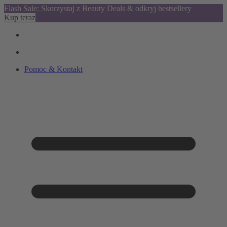
Flash Sale: Skorzystaj z Beauty Deals & odkryj bestsellery
Kup teraz
Pomoc & Kontakt