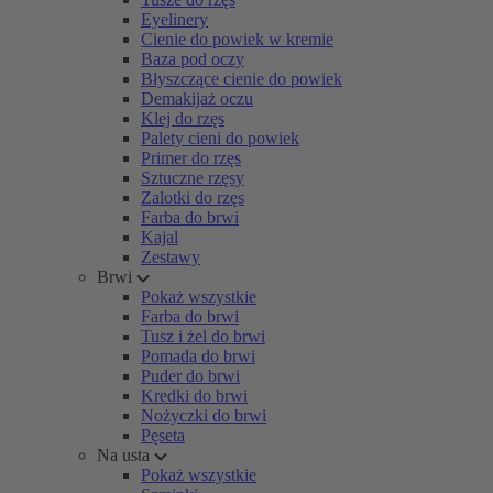
Eyelinery
Cienie do powiek w kremie
Baza pod oczy
Błyszczące cienie do powiek
Demakijaż oczu
Klej do rzęs
Palety cieni do powiek
Primer do rzęs
Sztuczne rzęsy
Zalotki do rzęs
Farba do brwi
Kajal
Zestawy
Brwi
Pokaż wszystkie
Farba do brwi
Tusz i żel do brwi
Pomada do brwi
Puder do brwi
Kredki do brwi
Nożyczki do brwi
Pęseta
Na usta
Pokaż wszystkie