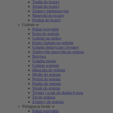
Toniki do twarzy
Serum do twarzy
Zestawy pielęgnacyjne
Maseczki do twarzy
Peeling do twarzy
Golenie
Pokaż wszystkie
Krem do golenia
Golenie na mokro
Krem i balsam po goleniu
Golarki elektryczne i trymery
Tradycyjne maszynki do golenia
Brzytwa
Golarka męska
Golenie wstępne
Miseczka do golenia
Mydło do golenia
Pędzel do golenia
Pianka do golenia
Stojak do golenia
Trymer i wosk do depilacji nosa
Żel do golenia
Zestawy do golenia
Pielęgnacja brody
Pokaż wszystkie