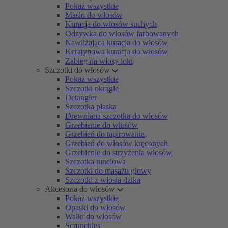
Pokaż wszystkie
Masło do włosów
Kuracja do włosów suchych
Odżywka do włosów farbowanych
Nawilżająca kuracja do włosów
Keratynowa kuracja do włosów
Zabieg na włosy loki
Szczotki do włosów
Pokaż wszystkie
Szczotki okrągłe
Detangler
Szczotka płaska
Drewniana szczotka do włosów
Grzebienie do włosów
Grzebień do tapirowania
Grzebień do włosów kręconych
Grzebienie do strzyżenia włosów
Szczotka tunelowa
Szczotki do masażu głowy
Szczotki z włosia dzika
Akcesoria do włosów
Pokaż wszystkie
Opaski do włosów
Wałki do włosów
Scrunchies