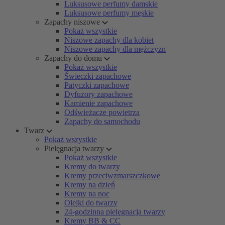
Luksusowe perfumy damskie
Luksusowe perfumy męskie
Zapachy niszowe
Pokaż wszystkie
Niszowe zapachy dla kobiet
Niszowe zapachy dla mężczyzn
Zapachy do domu
Pokaż wszystkie
Świeczki zapachowe
Patyczki zapachowe
Dyfuzory zapachowe
Kamienie zapachowe
Odświeżacze powietrza
Zapachy do samochodu
Twarz
Pokaż wszystkie
Pielęgnacja twarzy
Pokaż wszystkie
Kremy do twarzy
Kremy przeciwzmarszczkowe
Kremy na dzień
Kremy na noc
Olejki do twarzy
24-godzinna pielęgnacja twarzy
Kremy BB & CC