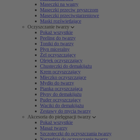
Maseczki na wągry
Maseczki przeciw pryszczom
Maseczki przeciwstarzeniowe
Maski rozświetlające
Oczyszczanie twarzy
Pokaż wszystkie
Peeling do twarzy
Toniki do twarzy
Płyn miceralny
Żel oczyszczający
Olejek oczyszczający
Chusteczki do demakijażu
Krem oczyszczający
Mleczko oczyszczające
Mydło do twarzy
Pianka oczyszczająca
Płyny do demakijażu
Puder oczyszczający
Waciki do demakijażu
Zestawy do mycia twarzy
Akcesoria do pielęgnacji twarzy
Pokaż wszystkie
Masaż twarzy
Szczoteczki do oczyszczania twarzy
Narzędzia do oczyszczania twarzy