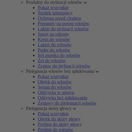
Produkty do stylizacji włosów
Pokaż wszystkie
Środek spieniający
Ochrona przed ciepłem
Preparaty na porost włosów
Lakier do stylizacji włosów
Spray na odrosty
Krem do włosów
Lakier do włosów
Puder do włosów
Sól morska do włosów
Żel do włosów
Zestaw do stylizacji włosów
Pielęgnacja włosów bez spłukiwania
Pokaż wszystkie
Olejek do włosów
Serum do włosów
Odżywka w sprayu
Odżywka bez spłukiwania
Zestawy do pielęgnacji włosów
Pielęgnacja skóry głowy
Pokaż wszystkie
Olejek do skóry głowy
Peeling do skóry głowy
Peeling do włosów