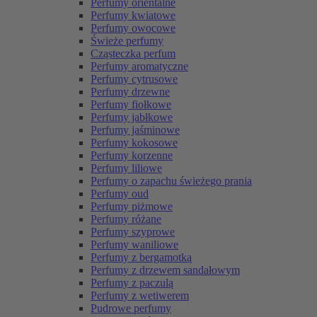
Perfumy orientalne
Perfumy kwiatowe
Perfumy owocowe
Świeże perfumy
Cząsteczka perfum
Perfumy aromatyczne
Perfumy cytrusowe
Perfumy drzewne
Perfumy fiołkowe
Perfumy jabłkowe
Perfumy jaśminowe
Perfumy kokosowe
Perfumy korzenne
Perfumy liliowe
Perfumy o zapachu świeżego prania
Perfumy oud
Perfumy piżmowe
Perfumy różane
Perfumy szyprowe
Perfumy waniliowe
Perfumy z bergamotką
Perfumy z drzewem sandałowym
Perfumy z paczulą
Perfumy z wetiwerem
Pudrowe perfumy