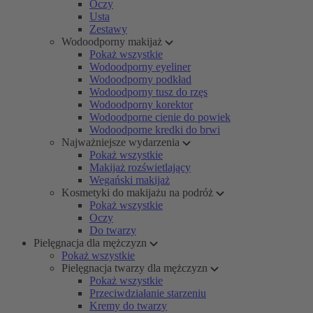
Oczy
Usta
Zestawy
Wodoodporny makijaż
Pokaż wszystkie
Wodoodporny eyeliner
Wodoodporny podkład
Wodoodporny tusz do rzęs
Wodoodporny korektor
Wodoodporne cienie do powiek
Wodoodporne kredki do brwi
Najważniejsze wydarzenia
Pokaż wszystkie
Makijaż rozświetlający
Wegański makijaż
Kosmetyki do makijażu na podróż
Pokaż wszystkie
Oczy
Do twarzy
Pielęgnacja dla mężczyzn
Pokaż wszystkie
Pielęgnacja twarzy dla mężczyzn
Pokaż wszystkie
Przeciwdziałanie starzeniu
Kremy do twarzy