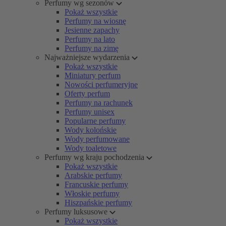
Perfumy wg sezonów
Pokaż wszystkie
Perfumy na wiosnę
Jesienne zapachy
Perfumy na lato
Perfumy na zimę
Najważniejsze wydarzenia
Pokaż wszystkie
Miniatury perfum
Nowości perfumeryjne
Oferty perfum
Perfumy na rachunek
Perfumy unisex
Popularne perfumy
Wody kolońskie
Wody perfumowane
Wody toaletowe
Perfumy wg kraju pochodzenia
Pokaż wszystkie
Arabskie perfumy
Francuskie perfumy
Włoskie perfumy
Hiszpańskie perfumy
Perfumy luksusowe
Pokaż wszystkie