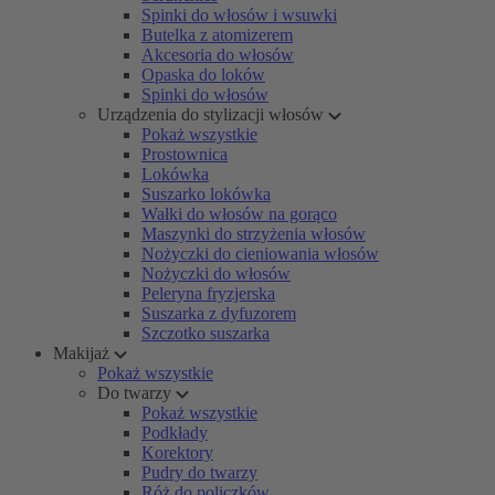
Spinki do włosów i wsuwki
Butelka z atomizerem
Akcesoria do włosów
Opaska do loków
Spinki do włosów
Urządzenia do stylizacji włosów
Pokaż wszystkie
Prostownica
Lokówka
Suszarko lokówka
Wałki do włosów na gorąco
Maszynki do strzyżenia włosów
Nożyczki do cieniowania włosów
Nożyczki do włosów
Peleryna fryzjerska
Suszarka z dyfuzorem
Szczotko suszarka
Makijaż
Pokaż wszystkie
Do twarzy
Pokaż wszystkie
Podkłady
Korektory
Pudry do twarzy
Róż do policzków