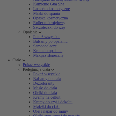
Kamienie Gua Sha
Lusterko kosmetyczne
Maski do spania
Opaska kosmetyczna
Roller mikroigłowy
Szczoteczki do rzęs
Opalanie
Pokaż wszystkie
Balsamy po opalaniu
Samoopalacze
Krem do opalania
Makijaż słoneczny
Ciało
Pokaż wszystkie
Pielęgnacja ciała
Pokaż wszystkie
Balsamy do ciała
Dezodoranty
Masło do ciała
Olejki do ciała
Kremy na celluit
Kremy do szyi i dekoltu
Mgiełki do ciała
Olej i napar do sauny
Olejki eteryczne i do masażu