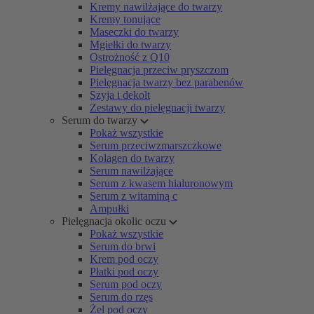
Kremy nawilżające do twarzy
Kremy tonujące
Maseczki do twarzy
Mgiełki do twarzy
Ostrożność z Q10
Pielęgnacja przeciw pryszczom
Pielęgnacja twarzy bez parabenów
Szyja i dekolt
Zestawy do pielęgnacji twarzy
Serum do twarzy
Pokaż wszystkie
Serum przeciwzmarszczkowe
Kolagen do twarzy
Serum nawilżające
Serum z kwasem hialuronowym
Serum z witaminą c
Ampułki
Pielęgnacja okolic oczu
Pokaż wszystkie
Serum do brwi
Krem pod oczy
Płatki pod oczy
Serum pod oczy
Serum do rzęs
Żel pod oczy