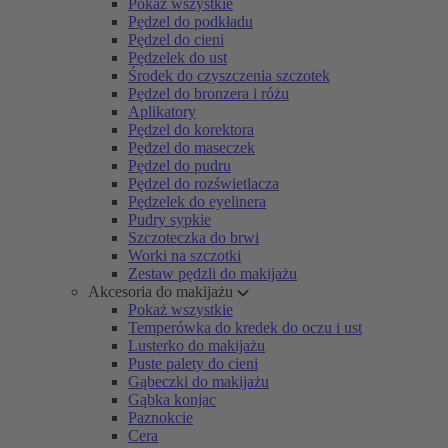
Pokaż wszystkie
Pędzel do podkładu
Pędzel do cieni
Pędzelek do ust
Środek do czyszczenia szczotek
Pędzel do bronzera i różu
Aplikatory
Pędzel do korektora
Pędzel do maseczek
Pędzel do pudru
Pędzel do rozświetlacza
Pędzelek do eyelinera
Pudry sypkie
Szczoteczka do brwi
Worki na szczotki
Zestaw pędzli do makijażu
Akcesoria do makijażu
Pokaż wszystkie
Temperówka do kredek do oczu i ust
Lusterko do makijażu
Puste palety do cieni
Gąbeczki do makijażu
Gąbka konjac
Paznokcie
Cera