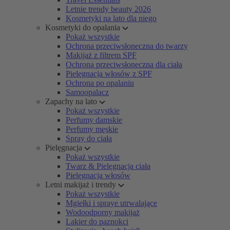
Letnie trendy beauty 2026
Kosmetyki na lato dla niego
Kosmetyki do opalania
Pokaż wszystkie
Ochrona przeciwsłoneczna do twarzy
Makijaż z filtrem SPF
Ochrona przeciwsłoneczna dla ciała
Pielęgnacja włosów z SPF
Ochrona po opalaniu
Samoopalacz
Zapachy na lato
Pokaż wszystkie
Perfumy damskie
Perfumy męskie
Spray do ciała
Pielęgnacja
Pokaż wszystkie
Twarz & Pielęgnacja ciała
Pielęgnacja włosów
Letni makijaż i trendy
Pokaż wszystkie
Mgiełki i spraye utrwalające
Wodoodporny makijaż
Lakier do paznokci