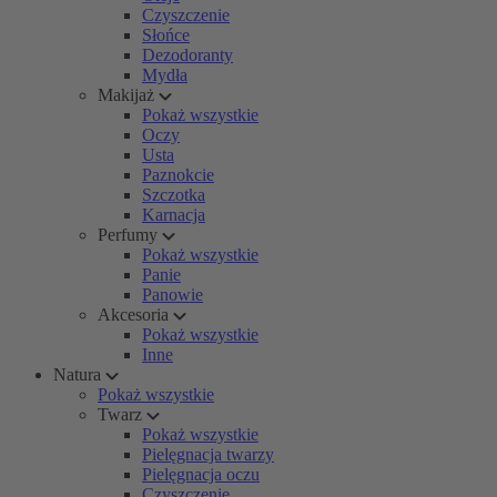
Czyszczenie
Słońce
Dezodoranty
Mydła
Makijaż
Pokaż wszystkie
Oczy
Usta
Paznokcie
Szczotka
Karnacja
Perfumy
Pokaż wszystkie
Panie
Panowie
Akcesoria
Pokaż wszystkie
Inne
Natura
Pokaż wszystkie
Twarz
Pokaż wszystkie
Pielęgnacja twarzy
Pielęgnacja oczu
Czyszczenie