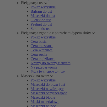
Pielęgnacja ust
Pokaż wszystkie
Balsam do ust
Maseczki do ust
Olejek do ust
Peeling do ust
Serum do ust
Pielęgnacja zgodnie z potrzebami/typem skóry
Pokaż wszystkie
Cera tłusta
Cera mieszana
Cera wrażliwa
Cera sucha
Cera trądzikowa
Kremy do twarzy z filtrem
Na przebarwienia
Przeciwzmarszczkowe
Maseczki na twarz
Pokaż wszystkie
Maseczki do oczu i ust
Maseczki nawilżające
Maseczki oczyszczające
Maseczki błotne
Maski materiałowe
Maseczki na noc