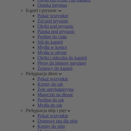
Opieka intymna
Kąpiel i prysznic
Pokaż wszystkie
Żel pod prysznic
Olejki pod prysznic
Pianka pod prysznic
Peeling do ciała
Sól do kąpieli
Mydła w kostce
Mydła w płynie
Olejki i mleczka do kąpieli
Płyny do higieny intymnej
Zestawy do kąpieli
Pielęgnacja dłoni
Pokaż wszystkie
Kremy do rąk
Żele antybakteryjne
Maseczki na dłonie
Peeling do rąk
Mydła do rąk
Pielęgnacja stóp i pięt
Pokaż wszystkie
Domowe spa dla stóp
Kremy do stóp