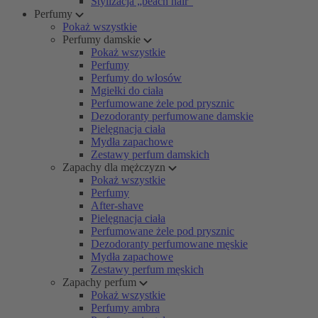
Stylizacja „beach hair”
Perfumy
Pokaż wszystkie
Perfumy damskie
Pokaż wszystkie
Perfumy
Perfumy do włosów
Mgiełki do ciała
Perfumowane żele pod prysznic
Dezodoranty perfumowane damskie
Pielęgnacja ciała
Mydła zapachowe
Zestawy perfum damskich
Zapachy dla mężczyzn
Pokaż wszystkie
Perfumy
After-shave
Pielęgnacja ciała
Perfumowane żele pod prysznic
Dezodoranty perfumowane męskie
Mydła zapachowe
Zestawy perfum męskich
Zapachy perfum
Pokaż wszystkie
Perfumy ambra