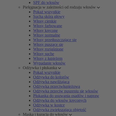
SPF do włosów
Pielęgnacja w zależności od rodzaju włosów
Pokaż wszystkie
Sucha skóra głowy
Włosy cienkie
Włosy farbowane
Włosy kręcone
Włosy normalne
Włosy przetłuszczające się
Włosy puszące się
Włosy rozjaśnione
Włosy suche
Włosy z łupieżem
Wypadanie włosów
Odżywka i płukanka
Pokaż wszystkie
Odżywka do kolorów
Odżywka nawilżająca
Odżywka przeciwłupieżowa
Odżywka przeciw puszeniu się włosów
Płukanka do usuwania osadów i napraw
Odżywka do włosów kręconych
Odżywka w kostce
Odżywka zwiększająca objętość
Maska i kuracja do włosów