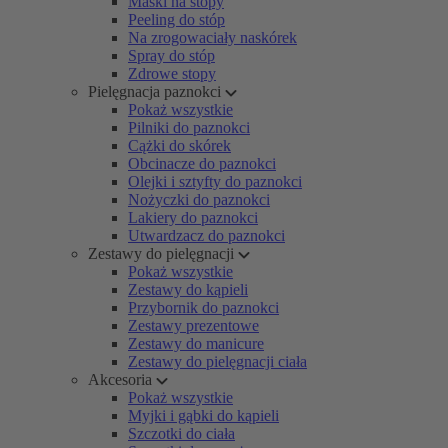
Maski na stopy
Peeling do stóp
Na zrogowaciały naskórek
Spray do stóp
Zdrowe stopy
Pielęgnacja paznokci
Pokaż wszystkie
Pilniki do paznokci
Cążki do skórek
Obcinacze do paznokci
Olejki i sztyfty do paznokci
Nożyczki do paznokci
Lakiery do paznokci
Utwardzacz do paznokci
Zestawy do pielęgnacji
Pokaż wszystkie
Zestawy do kąpieli
Przybornik do paznokci
Zestawy prezentowe
Zestawy do manicure
Zestawy do pielęgnacji ciała
Akcesoria
Pokaż wszystkie
Myjki i gąbki do kąpieli
Szczotki do ciała