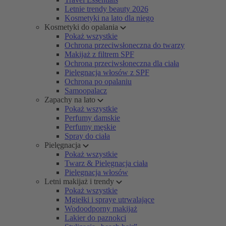
Letnie trendy beauty 2026
Kosmetyki na lato dla niego
Kosmetyki do opalania
Pokaż wszystkie
Ochrona przeciwsłoneczna do twarzy
Makijaż z filtrem SPF
Ochrona przeciwsłoneczna dla ciała
Pielęgnacja włosów z SPF
Ochrona po opalaniu
Samoopalacz
Zapachy na lato
Pokaż wszystkie
Perfumy damskie
Perfumy męskie
Spray do ciała
Pielęgnacja
Pokaż wszystkie
Twarz & Pielęgnacja ciała
Pielęgnacja włosów
Letni makijaż i trendy
Pokaż wszystkie
Mgiełki i spraye utrwalające
Wodoodporny makijaż
Lakier do paznokci