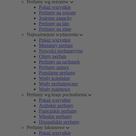
Perfumy wg sezonów
Pokaż wszystkie
Perfumy na wiosnę
Jesienne zapachy
Perfumy na lato
Perfumy na zimę
Najważniejsze wydarzenia
Pokaż wszystkie
Miniatury perfum
Nowości perfumeryjne
Oferty perfum
Perfumy na rachunek
Perfumy unisex
Popularne perfumy
Wody kolońskie
Wody perfumowane
Wody toaletowe
Perfumy wg kraju pochodzenia
Pokaż wszystkie
Arabskie perfumy
Francuskie perfumy
Włoskie perfumy
Hiszpańskie perfumy
Perfumy luksusowe
Pokaż wszystkie