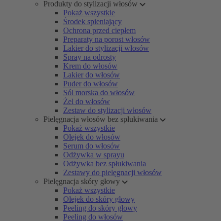
Produkty do stylizacji włosów
Pokaż wszystkie
Środek spieniający
Ochrona przed ciepłem
Preparaty na porost włosów
Lakier do stylizacji włosów
Spray na odrosty
Krem do włosów
Lakier do włosów
Puder do włosów
Sól morska do włosów
Żel do włosów
Zestaw do stylizacji włosów
Pielęgnacja włosów bez spłukiwania
Pokaż wszystkie
Olejek do włosów
Serum do włosów
Odżywka w sprayu
Odżywka bez spłukiwania
Zestawy do pielęgnacji włosów
Pielęgnacja skóry głowy
Pokaż wszystkie
Olejek do skóry głowy
Peeling do skóry głowy
Peeling do włosów