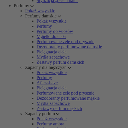
Stylizacja „beach hair”
Perfumy
Pokaż wszystkie
Perfumy damskie
Pokaż wszystkie
Perfumy
Perfumy do włosów
Mgiełki do ciała
Perfumowane żele pod prysznic
Dezodoranty perfumowane damskie
Pielęgnacja ciała
Mydła zapachowe
Zestawy perfum damskich
Zapachy dla mężczyzn
Pokaż wszystkie
Perfumy
After-shave
Pielęgnacja ciała
Perfumowane żele pod prysznic
Dezodoranty perfumowane męskie
Mydła zapachowe
Zestawy perfum męskich
Zapachy perfum
Pokaż wszystkie
Perfumy ambra