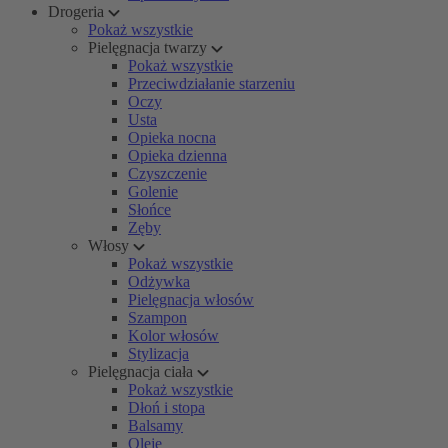
Drogeria
Pokaż wszystkie
Pielęgnacja twarzy
Pokaż wszystkie
Przeciwdziałanie starzeniu
Oczy
Usta
Opieka nocna
Opieka dzienna
Czyszczenie
Golenie
Słońce
Zęby
Włosy
Pokaż wszystkie
Odżywka
Pielęgnacja włosów
Szampon
Kolor włosów
Stylizacja
Pielęgnacja ciała
Pokaż wszystkie
Dłoń i stopa
Balsamy
Oleje