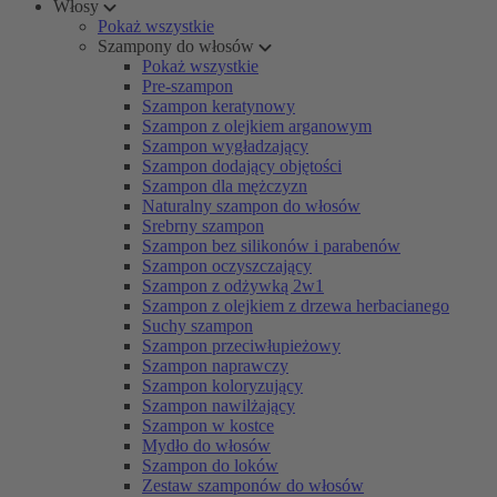
Włosy
Pokaż wszystkie
Szampony do włosów
Pokaż wszystkie
Pre-szampon
Szampon keratynowy
Szampon z olejkiem arganowym
Szampon wygładzający
Szampon dodający objętości
Szampon dla mężczyzn
Naturalny szampon do włosów
Srebrny szampon
Szampon bez silikonów i parabenów
Szampon oczyszczający
Szampon z odżywką 2w1
Szampon z olejkiem z drzewa herbacianego
Suchy szampon
Szampon przeciwłupieżowy
Szampon naprawczy
Szampon koloryzujący
Szampon nawilżający
Szampon w kostce
Mydło do włosów
Szampon do loków
Zestaw szamponów do włosów