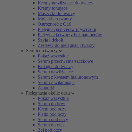
Kremy nawilżające do twarzy
Kremy tonujące
Maseczki do twarzy
Mgiełki do twarzy
Ostrożność z Q10
Pielęgnacja przeciw pryszczom
Pielęgnacja twarzy bez parabenów
Szyja i dekolt
Zestawy do pielęgnacji twarzy
Serum do twarzy
Pokaż wszystkie
Serum przeciwzmarszczkowe
Kolagen do twarzy
Serum nawilżające
Serum z kwasem hialuronowym
Serum z witaminą c
Ampułki
Pielęgnacja okolic oczu
Pokaż wszystkie
Serum do brwi
Krem pod oczy
Płatki pod oczy
Serum pod oczy
Serum do rzęs
Żel pod oczy