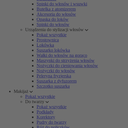
Spinki do włosów i wsuwki
Butelka z atomizerem
Akcesoria do włosów
Opaska do loków
Spinki do włosów
Urządzenia do stylizacji włosów
Pokaż wszystkie
Prostownica
Lokówka
Suszarko lokówka
Wałki do włosów na gorąco
Maszynki do strzyżenia włosów
Nożyczki do cieniowania włosów
Nożyczki do włosów
Peleryna fryzjerska
Suszarka z dyfuzorem
Szczotko suszarka
Makijaż
Pokaż wszystkie
Do twarzy
Pokaż wszystkie
Podkłady
Korektory
Pudry do twarzy
Róż do policzków