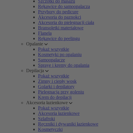
Szczotki do masażu
Rękawice do samoopalacza
Przybory do pedicure
Akcesoria do paznokci
Akcesoria do pielęgnacji ciała
Bransoletki materiałowe
Flanela
Rękawice do peelingu
Opalanie
Pokaż wszystkie
Kosmetyki po opalaniu
Samoopalacze
Spraye i kremy do opalania
Depilacja
Pokaż wszystkie
Zimny i ciepły wosk
Golarki i depilatory
Pielęgnacja przy goleniu
Krem do depilacji
Akcesoria łazienkowe
Pokaż wszystkie
Akcesoria łazienkowe
Szlafroki
Ręczniki i dywaniki łazienkowe
Kosmetyczki