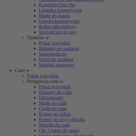
Kamienie Gua Sha
Lusterko kosmetyczne
Maski do spania
Opaska kosmetyczna
Roller mikroigłowy
Szczoteczki do rzęs
Opalanie
Pokaż wszystkie
Balsamy po opalaniu
Samoopalacze
Krem do opalania
Makijaż słoneczny
Ciało
Pokaż wszystkie
Pielęgnacja ciała
Pokaż wszystkie
Balsamy do ciała
Dezodoranty
Masło do ciała
Olejki do ciała
Kremy na celluit
Kremy do szyi i dekoltu
Mgiełki do ciała
Olej i napar do sauny
Olejki eteryczne i do masażu