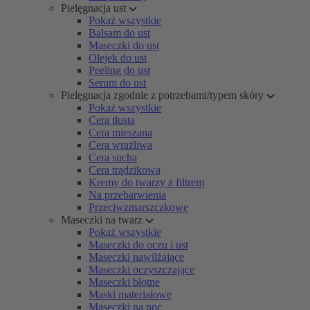
Pielęgnacja ust
Pokaż wszystkie
Balsam do ust
Maseczki do ust
Olejek do ust
Peeling do ust
Serum do ust
Pielęgnacja zgodnie z potrzebami/typem skóry
Pokaż wszystkie
Cera tłusta
Cera mieszana
Cera wrażliwa
Cera sucha
Cera trądzikowa
Kremy do twarzy z filtrem
Na przebarwienia
Przeciwzmarszczkowe
Maseczki na twarz
Pokaż wszystkie
Maseczki do oczu i ust
Maseczki nawilżające
Maseczki oczyszczające
Maseczki błotne
Maski materiałowe
Maseczki na noc