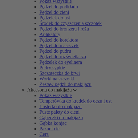
Pokaż wszystkie
Pędzel do podkładu
Pędzel do cieni
Pędzelek do ust
Środek do czyszczenia szczotek
Pędzel do bronzera i różu
Aplikatory
Pędzel do korektora
Pędzel do maseczek
Pędzel do pudru
Pędzel do rozświetlacza
Pędzelek do eyelinera
Pudry sypkie
Szczoteczka do brwi
Worki na szczotki
Zestaw pędzli do makijażu
Akcesoria do makijażu
Pokaż wszystkie
Temperówka do kredek do oczu i ust
Lusterko do makijażu
Puste palety do cieni
Gąbeczki do makijażu
Gąbka konjac
Paznokcie
Cera