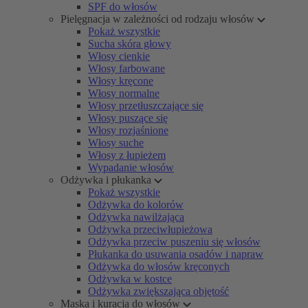
SPF do włosów
Pielęgnacja w zależności od rodzaju włosów
Pokaż wszystkie
Sucha skóra głowy
Włosy cienkie
Włosy farbowane
Włosy kręcone
Włosy normalne
Włosy przetłuszczające się
Włosy puszące się
Włosy rozjaśnione
Włosy suche
Włosy z łupieżem
Wypadanie włosów
Odżywka i płukanka
Pokaż wszystkie
Odżywka do kolorów
Odżywka nawilżająca
Odżywka przeciwłupieżowa
Odżywka przeciw puszeniu się włosów
Płukanka do usuwania osadów i napraw
Odżywka do włosów kręconych
Odżywka w kostce
Odżywka zwiększająca objętość
Maska i kuracja do włosów