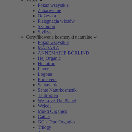
Pokaż wszystkie
Zabarwienie
Odżywka
Pielęgnacja włosów
Szampon
Stylizacja
Certyfikowane kosmetyki naturalne
Pokaż wszystkie
MÁDARA
ANNEMARIE BÖRLIND
Hej Organic
Heliotrop
Lavera
Logona
Primavera
Santaverde
Sante Naturkosmetik
Tautropfen
We Love The Planet
Weleda
Mukti Organics
Cattier
GG's True Organics
Trilogy