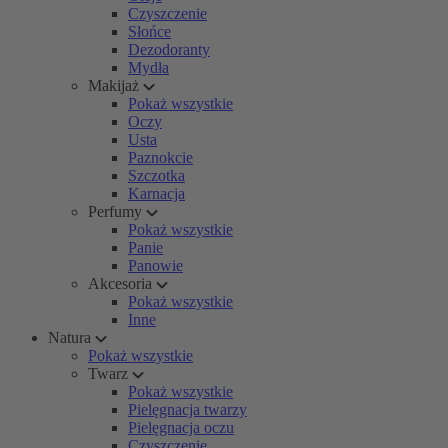
Czyszczenie
Słońce
Dezodoranty
Mydła
Makijaż
Pokaż wszystkie
Oczy
Usta
Paznokcie
Szczotka
Karnacja
Perfumy
Pokaż wszystkie
Panie
Panowie
Akcesoria
Pokaż wszystkie
Inne
Natura
Pokaż wszystkie
Twarz
Pokaż wszystkie
Pielęgnacja twarzy
Pielęgnacja oczu
Czyszczenie