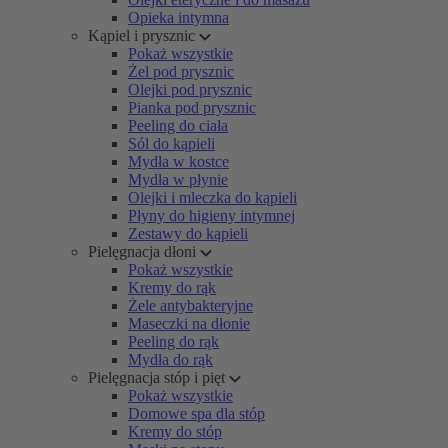
Opieka intymna
Kąpiel i prysznic
Pokaż wszystkie
Żel pod prysznic
Olejki pod prysznic
Pianka pod prysznic
Peeling do ciała
Sól do kąpieli
Mydła w kostce
Mydła w płynie
Olejki i mleczka do kąpieli
Płyny do higieny intymnej
Zestawy do kąpieli
Pielęgnacja dłoni
Pokaż wszystkie
Kremy do rąk
Żele antybakteryjne
Maseczki na dłonie
Peeling do rąk
Mydła do rąk
Pielęgnacja stóp i pięt
Pokaż wszystkie
Domowe spa dla stóp
Kremy do stóp