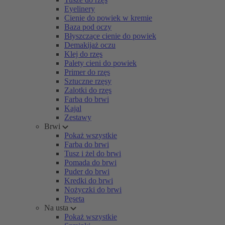
Eyelinery
Cienie do powiek w kremie
Baza pod oczy
Błyszczące cienie do powiek
Demakijaż oczu
Klej do rzęs
Palety cieni do powiek
Primer do rzęs
Sztuczne rzęsy
Zalotki do rzęs
Farba do brwi
Kajal
Zestawy
Brwi
Pokaż wszystkie
Farba do brwi
Tusz i żel do brwi
Pomada do brwi
Puder do brwi
Kredki do brwi
Nożyczki do brwi
Pęseta
Na usta
Pokaż wszystkie