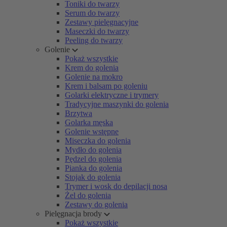
Toniki do twarzy
Serum do twarzy
Zestawy pielęgnacyjne
Maseczki do twarzy
Peeling do twarzy
Golenie
Pokaż wszystkie
Krem do golenia
Golenie na mokro
Krem i balsam po goleniu
Golarki elektryczne i trymery
Tradycyjne maszynki do golenia
Brzytwa
Golarka męska
Golenie wstępne
Miseczka do golenia
Mydło do golenia
Pędzel do golenia
Pianka do golenia
Stojak do golenia
Trymer i wosk do depilacji nosa
Żel do golenia
Zestawy do golenia
Pielęgnacja brody
Pokaż wszystkie