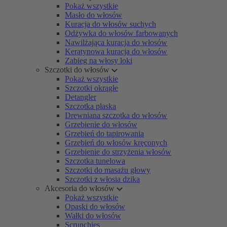
Pokaż wszystkie
Masło do włosów
Kuracja do włosów suchych
Odżywka do włosów farbowanych
Nawilżająca kuracja do włosów
Keratynowa kuracja do włosów
Zabieg na włosy loki
Szczotki do włosów
Pokaż wszystkie
Szczotki okrągłe
Detangler
Szczotka płaska
Drewniana szczotka do włosów
Grzebienie do włosów
Grzebień do tapirowania
Grzebień do włosów kręconych
Grzebienie do strzyżenia włosów
Szczotka tunelowa
Szczotki do masażu głowy
Szczotki z włosia dzika
Akcesoria do włosów
Pokaż wszystkie
Opaski do włosów
Wałki do włosów
Scrunchies