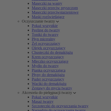
Maseczki na wągry
Maseczki przeciw pryszczom
Maseczki przeciwstarzeniowe
Maski rozświetlające
Oczyszczanie twarzy
Pokaż wszystkie
Peeling do twarzy
Toniki do twarzy
Płyn miceralny
Żel oczyszczający
Olejek oczyszczający
Chusteczki do demakijażu
Krem oczyszczający
Mleczko oczyszczające
Mydło do twarzy
Pianka oczyszczająca
Płyny do demakijażu
Puder oczyszczający
Waciki do demakijażu
Zestawy do mycia twarzy
Akcesoria do pielęgnacji twarzy
Pokaż wszystkie
Masaż twarzy
Szczoteczki do oczyszczania twarzy
Narzędzia do oczyszczania twarzy