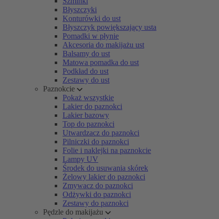
Szminki
Błyszczyki
Konturówki do ust
Błyszczyk powiększający usta
Pomadki w płynie
Akcesoria do makijażu ust
Balsamy do ust
Matowa pomadka do ust
Podkład do ust
Zestawy do ust
Paznokcie
Pokaż wszystkie
Lakier do paznokci
Lakier bazowy
Top do paznokci
Utwardzacz do paznokci
Pilniczki do paznokci
Folie i naklejki na paznokcie
Lampy UV
Środek do usuwania skórek
Żelowy lakier do paznokci
Zmywacz do paznokci
Odżywki do paznokci
Zestawy do paznokci
Pędzle do makijażu