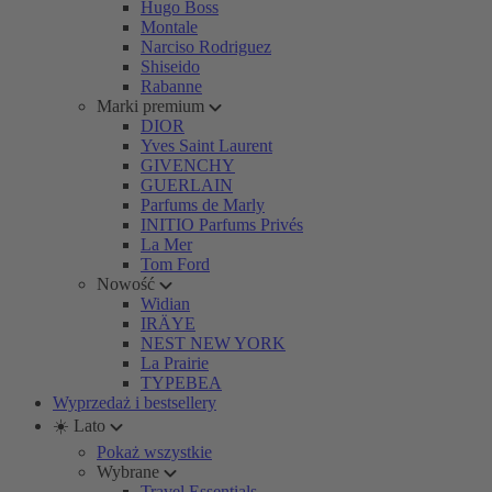
Hugo Boss
Montale
Narciso Rodriguez
Shiseido
Rabanne
Marki premium
DIOR
Yves Saint Laurent
GIVENCHY
GUERLAIN
Parfums de Marly
INITIO Parfums Privés
La Mer
Tom Ford
Nowość
Widian
IRÄYE
NEST NEW YORK
La Prairie
TYPEBEA
Wyprzedaż i bestsellery
☀️ Lato
Pokaż wszystkie
Wybrane
Travel Essentials