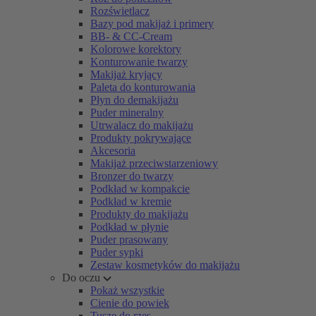
Rozświetlacz
Bazy pod makijaż i primery
BB- & CC-Cream
Kolorowe korektory
Konturowanie twarzy
Makijaż kryjący
Paleta do konturowania
Płyn do demakijażu
Puder mineralny
Utrwalacz do makijażu
Produkty pokrywające
Akcesoria
Makijaż przeciwstarzeniowy
Bronzer do twarzy
Podkład w kompakcie
Podkład w kremie
Produkty do makijażu
Podkład w płynie
Puder prasowany
Puder sypki
Zestaw kosmetyków do makijażu
Do oczu
Pokaż wszystkie
Cienie do powiek
Tusze do rzęs