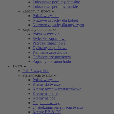
Luksusowe perfumy damskie
Luksusowe perfumy męskie
Zapachy niszowe
Pokaż wszystkie
Niszowe zapachy dla kobiet
Niszowe zapachy dla mężczyzn
Zapachy do domu
Pokaż wszystkie
Świeczki zapachowe
Patyczki zapachowe
Dyfuzory zapachowe
Kamienie zapachowe
Odświeżacze powietrza
Zapachy do samochodu
Twarz
Pokaż wszystkie
Pielęgnacja twarzy
Pokaż wszystkie
Kremy do twarzy
Kremy przeciwzmarszczkowe
Kremy na dzień
Kremy na noc
Olejki do twarzy
24-godzinna pielęgnacja twarzy
Kremy BB & CC