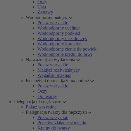
Oczy
Usta
Zestawy
Wodoodporny makijaż
Pokaż wszystkie
Wodoodporny eyeliner
Wodoodporny podkład
Wodoodporny tusz do rzęs
Wodoodporny korektor
Wodoodporne cienie do powiek
Wodoodporne kredki do brwi
Najważniejsze wydarzenia
Pokaż wszystkie
Makijaż rozświetlający
Wegański makijaż
Kosmetyki do makijażu na podróż
Pokaż wszystkie
Oczy
Do twarzy
Pielęgnacja dla mężczyzn
Pokaż wszystkie
Pielęgnacja twarzy dla mężczyzn
Pokaż wszystkie
Przeciwdziałanie starzeniu
Kremy do twarzy