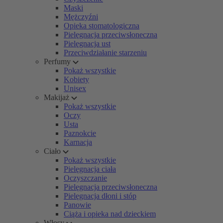
Maski
Mężczyźni
Opieka stomatologiczna
Pielęgnacja przeciwsłoneczna
Pielęgnacja ust
Przeciwdziałanie starzeniu
Perfumy
Pokaż wszystkie
Kobiety
Unisex
Makijaż
Pokaż wszystkie
Oczy
Usta
Paznokcie
Karnacja
Ciało
Pokaż wszystkie
Pielęgnacja ciała
Oczyszczanie
Pielęgnacja przeciwsłoneczna
Pielęgnacja dłoni i stóp
Panowie
Ciąża i opieka nad dzieckiem
Włosy