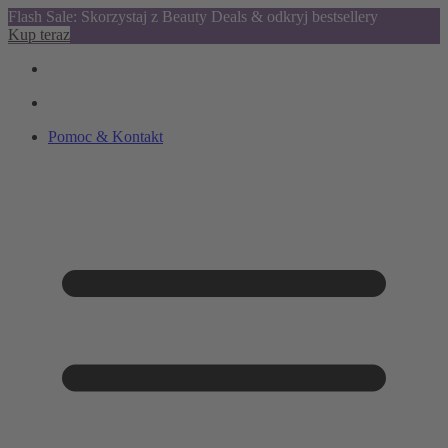
Flash Sale: Skorzystaj z Beauty Deals & odkryj bestsellery
Kup teraz
Pomoc & Kontakt