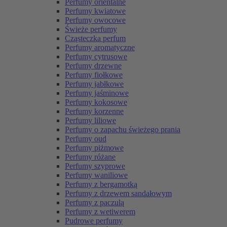
Perfumy orientalne
Perfumy kwiatowe
Perfumy owocowe
Świeże perfumy
Cząsteczka perfum
Perfumy aromatyczne
Perfumy cytrusowe
Perfumy drzewne
Perfumy fiołkowe
Perfumy jabłkowe
Perfumy jaśminowe
Perfumy kokosowe
Perfumy korzenne
Perfumy liliowe
Perfumy o zapachu świeżego prania
Perfumy oud
Perfumy piżmowe
Perfumy różane
Perfumy szyprowe
Perfumy waniliowe
Perfumy z bergamotką
Perfumy z drzewem sandałowym
Perfumy z paczulą
Perfumy z wetiwerem
Pudrowe perfumy