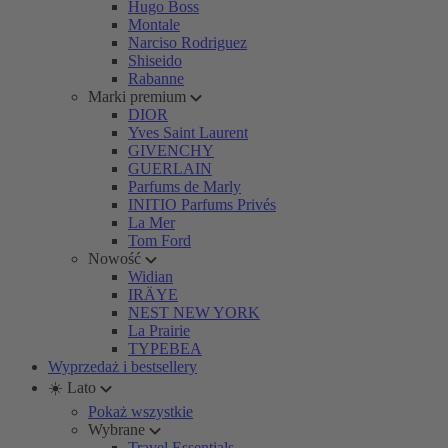
Hugo Boss
Montale
Narciso Rodriguez
Shiseido
Rabanne
Marki premium
DIOR
Yves Saint Laurent
GIVENCHY
GUERLAIN
Parfums de Marly
INITIO Parfums Privés
La Mer
Tom Ford
Nowość
Widian
IRÄYE
NEST NEW YORK
La Prairie
TYPEBEA
Wyprzedaż i bestsellery
☀️ Lato
Pokaż wszystkie
Wybrane
Travel Essentials