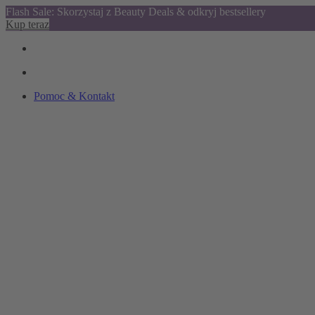
Flash Sale: Skorzystaj z Beauty Deals & odkryj bestsellery
Kup teraz
Pomoc & Kontakt