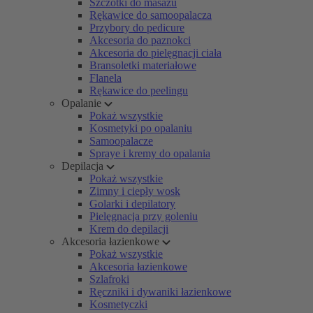
Szczotki do masażu
Rękawice do samoopalacza
Przybory do pedicure
Akcesoria do paznokci
Akcesoria do pielęgnacji ciała
Bransoletki materiałowe
Flanela
Rękawice do peelingu
Opalanie
Pokaż wszystkie
Kosmetyki po opalaniu
Samoopalacze
Spraye i kremy do opalania
Depilacja
Pokaż wszystkie
Zimny i ciepły wosk
Golarki i depilatory
Pielęgnacja przy goleniu
Krem do depilacji
Akcesoria łazienkowe
Pokaż wszystkie
Akcesoria łazienkowe
Szlafroki
Ręczniki i dywaniki łazienkowe
Kosmetyczki