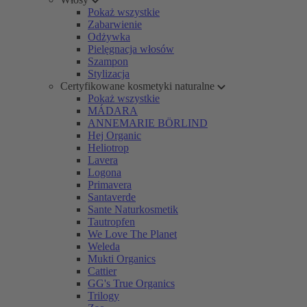
Pokaż wszystkie
Zabarwienie
Odżywka
Pielęgnacja włosów
Szampon
Stylizacja
Certyfikowane kosmetyki naturalne
Pokaż wszystkie
MÁDARA
ANNEMARIE BÖRLIND
Hej Organic
Heliotrop
Lavera
Logona
Primavera
Santaverde
Sante Naturkosmetik
Tautropfen
We Love The Planet
Weleda
Mukti Organics
Cattier
GG's True Organics
Trilogy