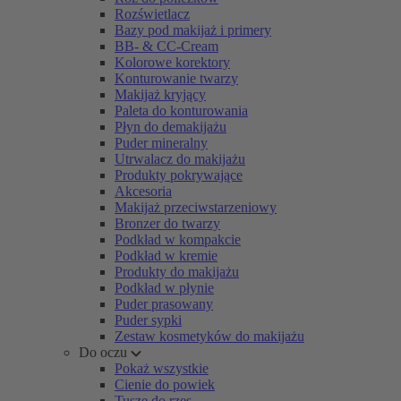
Rozświetlacz
Bazy pod makijaż i primery
BB- & CC-Cream
Kolorowe korektory
Konturowanie twarzy
Makijaż kryjący
Paleta do konturowania
Płyn do demakijażu
Puder mineralny
Utrwalacz do makijażu
Produkty pokrywające
Akcesoria
Makijaż przeciwstarzeniowy
Bronzer do twarzy
Podkład w kompakcie
Podkład w kremie
Produkty do makijażu
Podkład w płynie
Puder prasowany
Puder sypki
Zestaw kosmetyków do makijażu
Do oczu
Pokaż wszystkie
Cienie do powiek
Tusze do rzęs