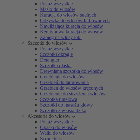
Pokaż wszystkie
Masło do włosów
Kuracja do włosów suchych
Odżywka do włosów farbowanych
Nawilżająca kuracja do włosów
Keratynowa kuracja do włosów
Zabieg na włosy loki
Szczotki do włosów
Pokaż wszystkie
Szczotki okrągłe
Detangler
Szczotka płaska
Drewniana szczotka do włosów
Grzebienie do włosów
Grzebień do tapirowania
Grzebień do włosów kręconych
Grzebienie do strzyżenia włosów
Szczotka tunelowa
Szczotki do masażu głowy
Szczotki z włosia dzika
Akcesoria do włosów
Pokaż wszystkie
Opaski do włosów
Wałki do włosów
Scrunchies