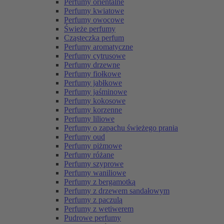
Perfumy orientalne
Perfumy kwiatowe
Perfumy owocowe
Świeże perfumy
Cząsteczka perfum
Perfumy aromatyczne
Perfumy cytrusowe
Perfumy drzewne
Perfumy fiołkowe
Perfumy jabłkowe
Perfumy jaśminowe
Perfumy kokosowe
Perfumy korzenne
Perfumy liliowe
Perfumy o zapachu świeżego prania
Perfumy oud
Perfumy piżmowe
Perfumy różane
Perfumy szyprowe
Perfumy waniliowe
Perfumy z bergamotką
Perfumy z drzewem sandałowym
Perfumy z paczulą
Perfumy z wetiwerem
Pudrowe perfumy