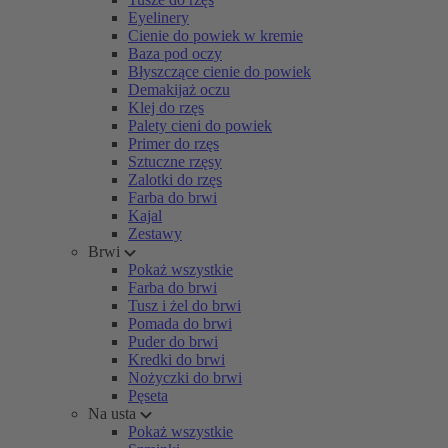
Eyelinery
Cienie do powiek w kremie
Baza pod oczy
Błyszczące cienie do powiek
Demakijaż oczu
Klej do rzęs
Palety cieni do powiek
Primer do rzęs
Sztuczne rzęsy
Zalotki do rzęs
Farba do brwi
Kajal
Zestawy
Brwi
Pokaż wszystkie
Farba do brwi
Tusz i żel do brwi
Pomada do brwi
Puder do brwi
Kredki do brwi
Nożyczki do brwi
Pęseta
Na usta
Pokaż wszystkie