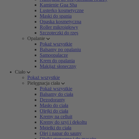
Kamienie Gua Sha
Lusterko kosmetyczne
Maski do spania
Opaska kosmetyczna
Roller mikroigłowy
Szczoteczki do rzęs
Opalanie
Pokaż wszystkie
Balsamy po opalaniu
Samoopalacze
Krem do opalania
Makijaż słoneczny
Ciało
Pokaż wszystkie
Pielęgnacja ciała
Pokaż wszystkie
Balsamy do ciała
Dezodoranty
Masło do ciała
Olejki do ciała
Kremy na celluit
Kremy do szyi i dekoltu
Mgiełki do ciała
Olej i napar do sauny
Olejki eteryczne i do masażu