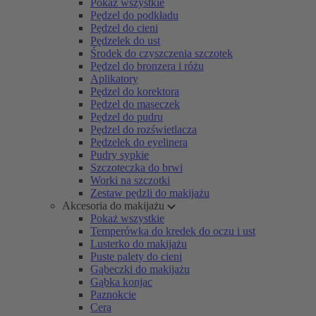
Pokaż wszystkie
Pędzel do podkładu
Pędzel do cieni
Pędzelek do ust
Środek do czyszczenia szczotek
Pędzel do bronzera i różu
Aplikatory
Pędzel do korektora
Pędzel do maseczek
Pędzel do pudru
Pędzel do rozświetlacza
Pędzelek do eyelinera
Pudry sypkie
Szczoteczka do brwi
Worki na szczotki
Zestaw pędzli do makijażu
Akcesoria do makijażu
Pokaż wszystkie
Temperówka do kredek do oczu i ust
Lusterko do makijażu
Puste palety do cieni
Gąbeczki do makijażu
Gąbka konjac
Paznokcie
Cera