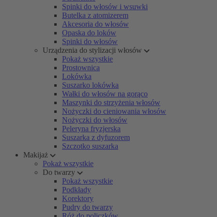
Spinki do włosów i wsuwki
Butelka z atomizerem
Akcesoria do włosów
Opaska do loków
Spinki do włosów
Urządzenia do stylizacji włosów
Pokaż wszystkie
Prostownica
Lokówka
Suszarko lokówka
Wałki do włosów na gorąco
Maszynki do strzyżenia włosów
Nożyczki do cieniowania włosów
Nożyczki do włosów
Peleryna fryzjerska
Suszarka z dyfuzorem
Szczotko suszarka
Makijaż
Pokaż wszystkie
Do twarzy
Pokaż wszystkie
Podkłady
Korektory
Pudry do twarzy
Róż do policzków