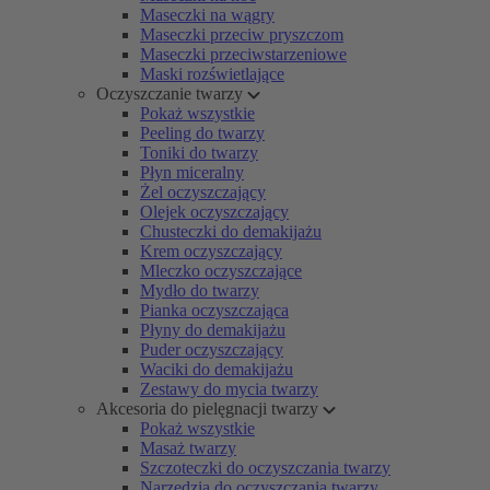
Maseczki na wągry
Maseczki przeciw pryszczom
Maseczki przeciwstarzeniowe
Maski rozświetlające
Oczyszczanie twarzy
Pokaż wszystkie
Peeling do twarzy
Toniki do twarzy
Płyn miceralny
Żel oczyszczający
Olejek oczyszczający
Chusteczki do demakijażu
Krem oczyszczający
Mleczko oczyszczające
Mydło do twarzy
Pianka oczyszczająca
Płyny do demakijażu
Puder oczyszczający
Waciki do demakijażu
Zestawy do mycia twarzy
Akcesoria do pielęgnacji twarzy
Pokaż wszystkie
Masaż twarzy
Szczoteczki do oczyszczania twarzy
Narzędzia do oczyszczania twarzy