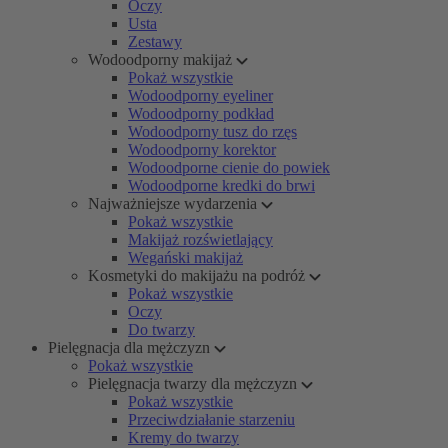
Oczy
Usta
Zestawy
Wodoodporny makijaż
Pokaż wszystkie
Wodoodporny eyeliner
Wodoodporny podkład
Wodoodporny tusz do rzęs
Wodoodporny korektor
Wodoodporne cienie do powiek
Wodoodporne kredki do brwi
Najważniejsze wydarzenia
Pokaż wszystkie
Makijaż rozświetlający
Wegański makijaż
Kosmetyki do makijażu na podróż
Pokaż wszystkie
Oczy
Do twarzy
Pielęgnacja dla mężczyzn
Pokaż wszystkie
Pielęgnacja twarzy dla mężczyzn
Pokaż wszystkie
Przeciwdziałanie starzeniu
Kremy do twarzy