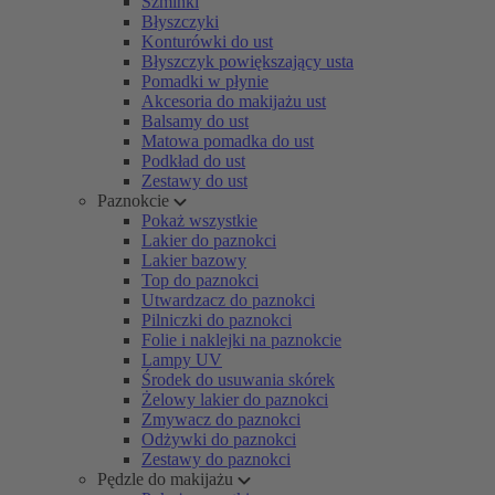
Szminki
Błyszczyki
Konturówki do ust
Błyszczyk powiększający usta
Pomadki w płynie
Akcesoria do makijażu ust
Balsamy do ust
Matowa pomadka do ust
Podkład do ust
Zestawy do ust
Paznokcie
Pokaż wszystkie
Lakier do paznokci
Lakier bazowy
Top do paznokci
Utwardzacz do paznokci
Pilniczki do paznokci
Folie i naklejki na paznokcie
Lampy UV
Środek do usuwania skórek
Żelowy lakier do paznokci
Zmywacz do paznokci
Odżywki do paznokci
Zestawy do paznokci
Pędzle do makijażu