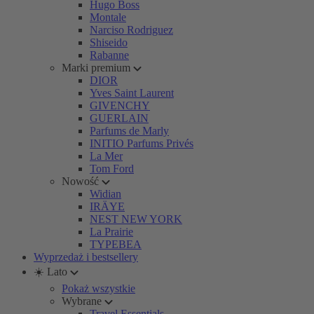
Hugo Boss
Montale
Narciso Rodriguez
Shiseido
Rabanne
Marki premium
DIOR
Yves Saint Laurent
GIVENCHY
GUERLAIN
Parfums de Marly
INITIO Parfums Privés
La Mer
Tom Ford
Nowość
Widian
IRÄYE
NEST NEW YORK
La Prairie
TYPEBEA
Wyprzedaż i bestsellery
☀️ Lato
Pokaż wszystkie
Wybrane
Travel Essentials