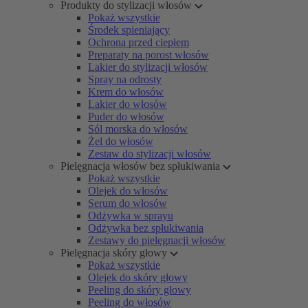
Produkty do stylizacji włosów
Pokaż wszystkie
Środek spieniający
Ochrona przed ciepłem
Preparaty na porost włosów
Lakier do stylizacji włosów
Spray na odrosty
Krem do włosów
Lakier do włosów
Puder do włosów
Sól morska do włosów
Żel do włosów
Zestaw do stylizacji włosów
Pielęgnacja włosów bez spłukiwania
Pokaż wszystkie
Olejek do włosów
Serum do włosów
Odżywka w sprayu
Odżywka bez spłukiwania
Zestawy do pielęgnacji włosów
Pielęgnacja skóry głowy
Pokaż wszystkie
Olejek do skóry głowy
Peeling do skóry głowy
Peeling do włosów