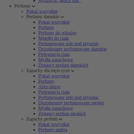
Stylizacja „beach hair”
Perfumy
Pokaż wszystkie
Perfumy damskie
Pokaż wszystkie
Perfumy
Perfumy do włosów
Mgiełki do ciała
Perfumowane żele pod prysznic
Dezodoranty perfumowane damskie
Pielęgnacja ciała
Mydła zapachowe
Zestawy perfum damskich
Zapachy dla mężczyzn
Pokaż wszystkie
Perfumy
After-shave
Pielęgnacja ciała
Perfumowane żele pod prysznic
Dezodoranty perfumowane męskie
Mydła zapachowe
Zestawy perfum męskich
Zapachy perfum
Pokaż wszystkie
Perfumy ambra