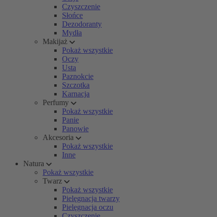
Czyszczenie
Słońce
Dezodoranty
Mydła
Makijaż
Pokaż wszystkie
Oczy
Usta
Paznokcie
Szczotka
Karnacja
Perfumy
Pokaż wszystkie
Panie
Panowie
Akcesoria
Pokaż wszystkie
Inne
Natura
Pokaż wszystkie
Twarz
Pokaż wszystkie
Pielęgnacja twarzy
Pielęgnacja oczu
Czyszczenie