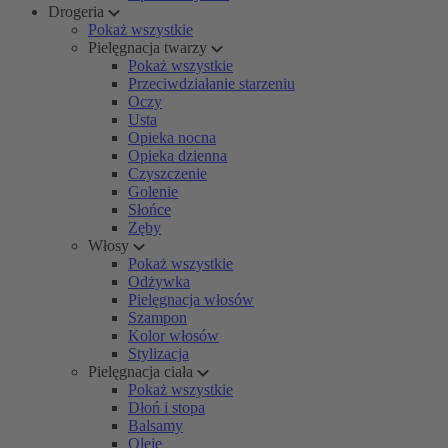
Drogeria
Pokaż wszystkie
Pielęgnacja twarzy
Pokaż wszystkie
Przeciwdziałanie starzeniu
Oczy
Usta
Opieka nocna
Opieka dzienna
Czyszczenie
Golenie
Słońce
Zęby
Włosy
Pokaż wszystkie
Odżywka
Pielęgnacja włosów
Szampon
Kolor włosów
Stylizacja
Pielęgnacja ciała
Pokaż wszystkie
Dłoń i stopa
Balsamy
Oleje