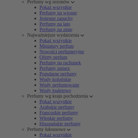
Perfumy wg sezonów
Pokaż wszystkie
Perfumy na wiosnę
Jesienne zapachy
Perfumy na lato
Perfumy na zimę
Najważniejsze wydarzenia
Pokaż wszystkie
Miniatury perfum
Nowości perfumeryjne
Oferty perfum
Perfumy na rachunek
Perfumy unisex
Popularne perfumy
Wody kolońskie
Wody perfumowane
Wody toaletowe
Perfumy wg kraju pochodzenia
Pokaż wszystkie
Arabskie perfumy
Francuskie perfumy
Włoskie perfumy
Hiszpańskie perfumy
Perfumy luksusowe
Pokaż wszystkie