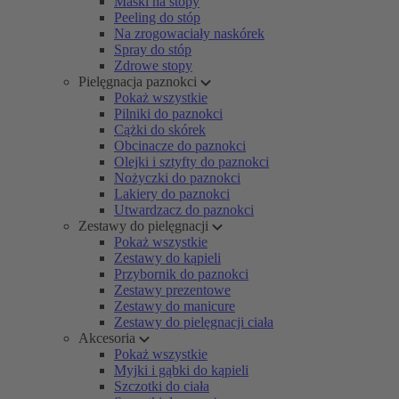
Maski na stopy
Peeling do stóp
Na zrogowaciały naskórek
Spray do stóp
Zdrowe stopy
Pielęgnacja paznokci
Pokaż wszystkie
Pilniki do paznokci
Cążki do skórek
Obcinacze do paznokci
Olejki i sztyfty do paznokci
Nożyczki do paznokci
Lakiery do paznokci
Utwardzacz do paznokci
Zestawy do pielęgnacji
Pokaż wszystkie
Zestawy do kąpieli
Przybornik do paznokci
Zestawy prezentowe
Zestawy do manicure
Zestawy do pielęgnacji ciała
Akcesoria
Pokaż wszystkie
Myjki i gąbki do kąpieli
Szczotki do ciała