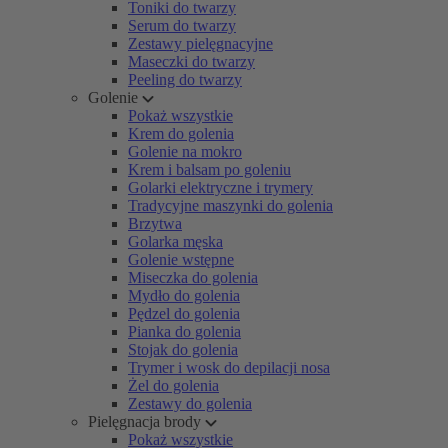
Toniki do twarzy
Serum do twarzy
Zestawy pielęgnacyjne
Maseczki do twarzy
Peeling do twarzy
Golenie
Pokaż wszystkie
Krem do golenia
Golenie na mokro
Krem i balsam po goleniu
Golarki elektryczne i trymery
Tradycyjne maszynki do golenia
Brzytwa
Golarka męska
Golenie wstępne
Miseczka do golenia
Mydło do golenia
Pędzel do golenia
Pianka do golenia
Stojak do golenia
Trymer i wosk do depilacji nosa
Żel do golenia
Zestawy do golenia
Pielęgnacja brody
Pokaż wszystkie