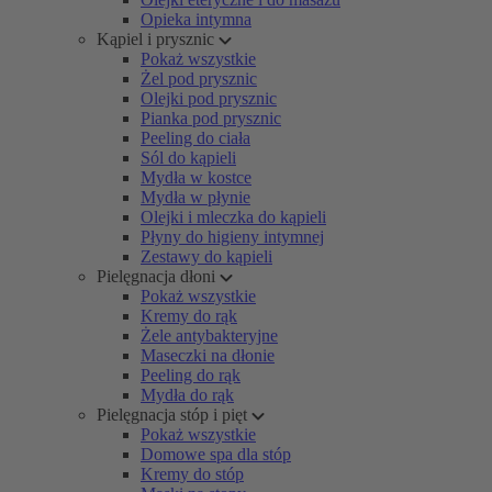
Opieka intymna
Kąpiel i prysznic
Pokaż wszystkie
Żel pod prysznic
Olejki pod prysznic
Pianka pod prysznic
Peeling do ciała
Sól do kąpieli
Mydła w kostce
Mydła w płynie
Olejki i mleczka do kąpieli
Płyny do higieny intymnej
Zestawy do kąpieli
Pielęgnacja dłoni
Pokaż wszystkie
Kremy do rąk
Żele antybakteryjne
Maseczki na dłonie
Peeling do rąk
Mydła do rąk
Pielęgnacja stóp i pięt
Pokaż wszystkie
Domowe spa dla stóp
Kremy do stóp