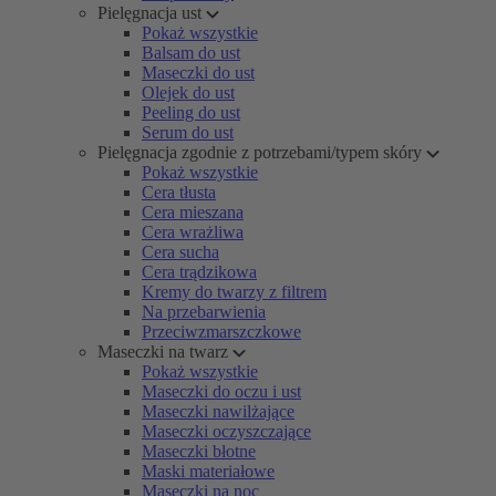
Pielęgnacja ust
Pokaż wszystkie
Balsam do ust
Maseczki do ust
Olejek do ust
Peeling do ust
Serum do ust
Pielęgnacja zgodnie z potrzebami/typem skóry
Pokaż wszystkie
Cera tłusta
Cera mieszana
Cera wrażliwa
Cera sucha
Cera trądzikowa
Kremy do twarzy z filtrem
Na przebarwienia
Przeciwzmarszczkowe
Maseczki na twarz
Pokaż wszystkie
Maseczki do oczu i ust
Maseczki nawilżające
Maseczki oczyszczające
Maseczki błotne
Maski materiałowe
Maseczki na noc