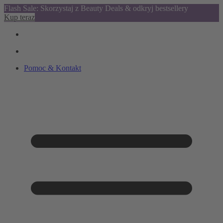
Flash Sale: Skorzystaj z Beauty Deals & odkryj bestsellery
Kup teraz
Pomoc & Kontakt