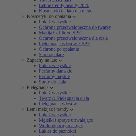
Letnie trendy beauty 2026
Kosmetyki na lato dla niego
Kosmetyki do opalania
Pokaż wszystkie
Ochrona przeciwsłoneczna do twarzy
Makijaż z filtrem SPF
Ochrona przeciwsłoneczna dla ciała
Pielęgnacja włosów z SPF
Ochrona po opalaniu
Samoopalacz
Zapachy na lato
Pokaż wszystkie
Perfumy damskie
Perfumy męskie
Spray do ciała
Pielęgnacja
Pokaż wszystkie
Twarz & Pielęgnacja ciała
Pielęgnacja włosów
Letni makijaż i trendy
Pokaż wszystkie
Mgiełki i spraye utrwalające
Wodoodporny makijaż
Lakier do paznokci