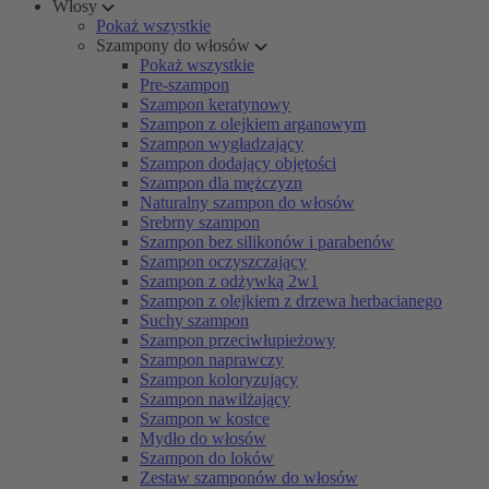
Włosy
Pokaż wszystkie
Szampony do włosów
Pokaż wszystkie
Pre-szampon
Szampon keratynowy
Szampon z olejkiem arganowym
Szampon wygładzający
Szampon dodający objętości
Szampon dla mężczyzn
Naturalny szampon do włosów
Srebrny szampon
Szampon bez silikonów i parabenów
Szampon oczyszczający
Szampon z odżywką 2w1
Szampon z olejkiem z drzewa herbacianego
Suchy szampon
Szampon przeciwłupieżowy
Szampon naprawczy
Szampon koloryzujący
Szampon nawilżający
Szampon w kostce
Mydło do włosów
Szampon do loków
Zestaw szamponów do włosów