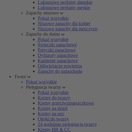
Luksusowe perfumy damskie
Luksusowe perfumy męskie
Zapachy niszowe
Pokaż wszystkie
Niszowe zapachy dla kobiet
Niszowe zapachy dla mężczyzn
Zapachy do domu
Pokaż wszystkie
Świeczki zapachowe
Patyczki zapachowe
Dyfuzory zapachowe
Kamienie zapachowe
Odświeżacze powietrza
Zapachy do samochodu
Twarz
Pokaż wszystkie
Pielęgnacja twarzy
Pokaż wszystkie
Kremy do twarzy
Kremy przeciwzmarszczkowe
Kremy na dzień
Kremy na noc
Olejki do twarzy
24-godzinna pielęgnacja twarzy
Kremy BB & CC