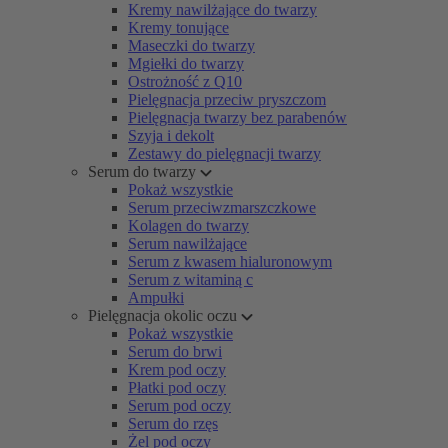
Kremy nawilżające do twarzy
Kremy tonujące
Maseczki do twarzy
Mgiełki do twarzy
Ostrożność z Q10
Pielęgnacja przeciw pryszczom
Pielęgnacja twarzy bez parabenów
Szyja i dekolt
Zestawy do pielęgnacji twarzy
Serum do twarzy
Pokaż wszystkie
Serum przeciwzmarszczkowe
Kolagen do twarzy
Serum nawilżające
Serum z kwasem hialuronowym
Serum z witaminą c
Ampułki
Pielęgnacja okolic oczu
Pokaż wszystkie
Serum do brwi
Krem pod oczy
Płatki pod oczy
Serum pod oczy
Serum do rzęs
Żel pod oczy