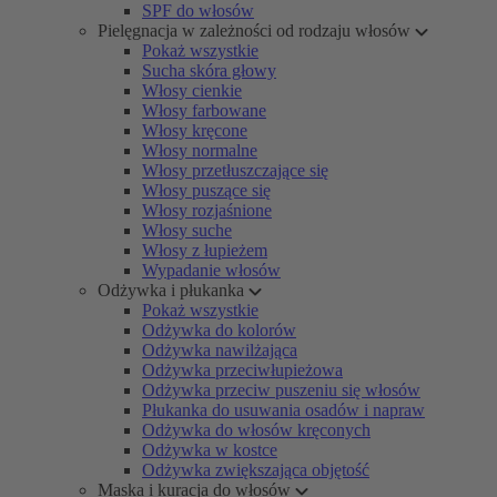
SPF do włosów
Pielęgnacja w zależności od rodzaju włosów
Pokaż wszystkie
Sucha skóra głowy
Włosy cienkie
Włosy farbowane
Włosy kręcone
Włosy normalne
Włosy przetłuszczające się
Włosy puszące się
Włosy rozjaśnione
Włosy suche
Włosy z łupieżem
Wypadanie włosów
Odżywka i płukanka
Pokaż wszystkie
Odżywka do kolorów
Odżywka nawilżająca
Odżywka przeciwłupieżowa
Odżywka przeciw puszeniu się włosów
Płukanka do usuwania osadów i napraw
Odżywka do włosów kręconych
Odżywka w kostce
Odżywka zwiększająca objętość
Maska i kuracja do włosów