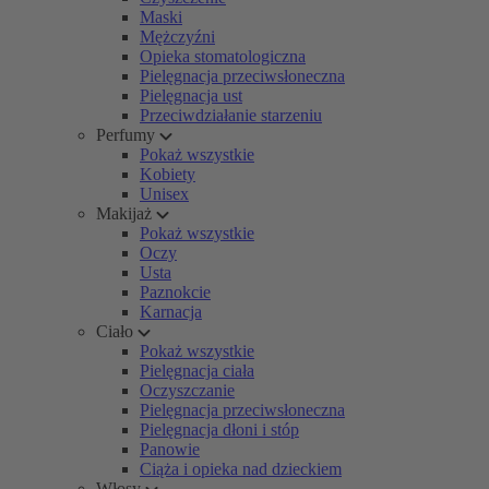
Maski
Mężczyźni
Opieka stomatologiczna
Pielęgnacja przeciwsłoneczna
Pielęgnacja ust
Przeciwdziałanie starzeniu
Perfumy
Pokaż wszystkie
Kobiety
Unisex
Makijaż
Pokaż wszystkie
Oczy
Usta
Paznokcie
Karnacja
Ciało
Pokaż wszystkie
Pielęgnacja ciała
Oczyszczanie
Pielęgnacja przeciwsłoneczna
Pielęgnacja dłoni i stóp
Panowie
Ciąża i opieka nad dzieckiem
Włosy