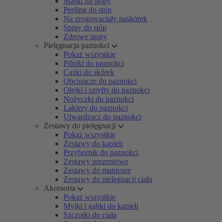
Maski na stopy
Peeling do stóp
Na zrogowaciały naskórek
Spray do stóp
Zdrowe stopy
Pielęgnacja paznokci
Pokaż wszystkie
Pilniki do paznokci
Cążki do skórek
Obcinacze do paznokci
Olejki i sztyfty do paznokci
Nożyczki do paznokci
Lakiery do paznokci
Utwardzacz do paznokci
Zestawy do pielęgnacji
Pokaż wszystkie
Zestawy do kąpieli
Przybornik do paznokci
Zestawy prezentowe
Zestawy do manicure
Zestawy do pielęgnacji ciała
Akcesoria
Pokaż wszystkie
Myjki i gąbki do kąpieli
Szczotki do ciała