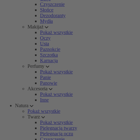
Czyszczenie
Słońce
Dezodoranty
Mydła
Makijaż
Pokaż wszystkie
Oczy
Usta
Paznokcie
Szczotka
Karnacja
Perfumy
Pokaż wszystkie
Panie
Panowie
Akcesoria
Pokaż wszystkie
Inne
Natura
Pokaż wszystkie
Twarz
Pokaż wszystkie
Pielęgnacja twarzy
Pielęgnacja oczu
Czyszczenie