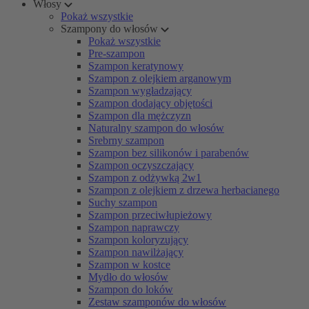
Włosy
Pokaż wszystkie
Szampony do włosów
Pokaż wszystkie
Pre-szampon
Szampon keratynowy
Szampon z olejkiem arganowym
Szampon wygładzający
Szampon dodający objętości
Szampon dla mężczyzn
Naturalny szampon do włosów
Srebrny szampon
Szampon bez silikonów i parabenów
Szampon oczyszczający
Szampon z odżywką 2w1
Szampon z olejkiem z drzewa herbacianego
Suchy szampon
Szampon przeciwłupieżowy
Szampon naprawczy
Szampon koloryzujący
Szampon nawilżający
Szampon w kostce
Mydło do włosów
Szampon do loków
Zestaw szamponów do włosów