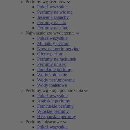
Perfumy wg sezonów
Pokaż wszystkie
Perfumy na wiosnę
Jesienne zapachy
Perfumy na lato
Perfumy na zimę
Najważniejsze wydarzenia
Pokaż wszystkie
Miniatury perfum
Nowości perfumeryjne
Oferty perfum
Perfumy na rachunek
Perfumy unisex
Popularne perfumy
Wody kolońskie
Wody perfumowane
Wody toaletowe
Perfumy wg kraju pochodzenia
Pokaż wszystkie
Arabskie perfumy
Francuskie perfumy
Włoskie perfumy
Hiszpańskie perfumy
Perfumy luksusowe
Pokaż wszystkie