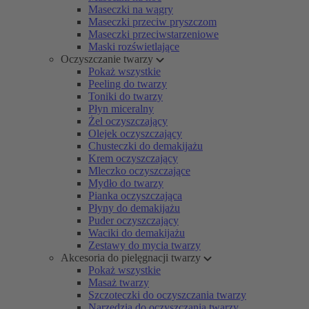
Maseczki na wągry
Maseczki przeciw pryszczom
Maseczki przeciwstarzeniowe
Maski rozświetlające
Oczyszczanie twarzy
Pokaż wszystkie
Peeling do twarzy
Toniki do twarzy
Płyn miceralny
Żel oczyszczający
Olejek oczyszczający
Chusteczki do demakijażu
Krem oczyszczający
Mleczko oczyszczające
Mydło do twarzy
Pianka oczyszczająca
Płyny do demakijażu
Puder oczyszczający
Waciki do demakijażu
Zestawy do mycia twarzy
Akcesoria do pielęgnacji twarzy
Pokaż wszystkie
Masaż twarzy
Szczoteczki do oczyszczania twarzy
Narzędzia do oczyszczania twarzy