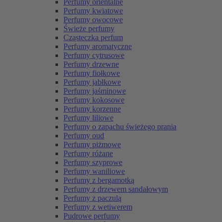
Perfumy orientalne
Perfumy kwiatowe
Perfumy owocowe
Świeże perfumy
Cząsteczka perfum
Perfumy aromatyczne
Perfumy cytrusowe
Perfumy drzewne
Perfumy fiołkowe
Perfumy jabłkowe
Perfumy jaśminowe
Perfumy kokosowe
Perfumy korzenne
Perfumy liliowe
Perfumy o zapachu świeżego prania
Perfumy oud
Perfumy piżmowe
Perfumy różane
Perfumy szyprowe
Perfumy waniliowe
Perfumy z bergamotką
Perfumy z drzewem sandałowym
Perfumy z paczulą
Perfumy z wetiwerem
Pudrowe perfumy