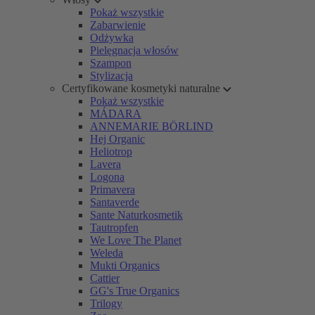
Pokaż wszystkie
Zabarwienie
Odżywka
Pielęgnacja włosów
Szampon
Stylizacja
Certyfikowane kosmetyki naturalne
Pokaż wszystkie
MÁDARA
ANNEMARIE BÖRLIND
Hej Organic
Heliotrop
Lavera
Logona
Primavera
Santaverde
Sante Naturkosmetik
Tautropfen
We Love The Planet
Weleda
Mukti Organics
Cattier
GG's True Organics
Trilogy