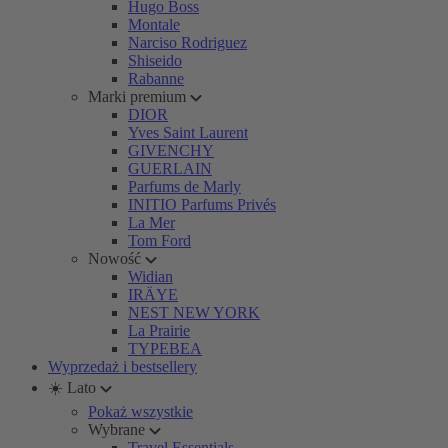
Hugo Boss
Montale
Narciso Rodriguez
Shiseido
Rabanne
Marki premium
DIOR
Yves Saint Laurent
GIVENCHY
GUERLAIN
Parfums de Marly
INITIO Parfums Privés
La Mer
Tom Ford
Nowość
Widian
IRÄYE
NEST NEW YORK
La Prairie
TYPEBEA
Wyprzedaż i bestsellery
☀️ Lato
Pokaż wszystkie
Wybrane
Travel Essentials