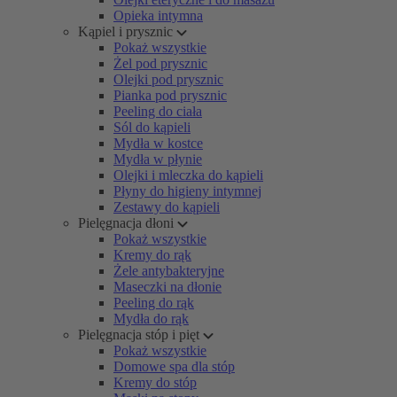
Opieka intymna
Kąpiel i prysznic
Pokaż wszystkie
Żel pod prysznic
Olejki pod prysznic
Pianka pod prysznic
Peeling do ciała
Sól do kąpieli
Mydła w kostce
Mydła w płynie
Olejki i mleczka do kąpieli
Płyny do higieny intymnej
Zestawy do kąpieli
Pielęgnacja dłoni
Pokaż wszystkie
Kremy do rąk
Żele antybakteryjne
Maseczki na dłonie
Peeling do rąk
Mydła do rąk
Pielęgnacja stóp i pięt
Pokaż wszystkie
Domowe spa dla stóp
Kremy do stóp