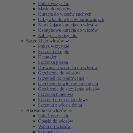
Pokaż wszystkie
Masło do włosów
Kuracja do włosów suchych
Odżywka do włosów farbowanych
Nawilżająca kuracja do włosów
Keratynowa kuracja do włosów
Zabieg na włosy loki
Szczotki do włosów
Pokaż wszystkie
Szczotki okrągłe
Detangler
Szczotka płaska
Drewniana szczotka do włosów
Grzebienie do włosów
Grzebień do tapirowania
Grzebień do włosów kręconych
Grzebienie do strzyżenia włosów
Szczotka tunelowa
Szczotki do masażu głowy
Szczotki z włosia dzika
Akcesoria do włosów
Pokaż wszystkie
Opaski do włosów
Wałki do włosów
Scrunchies