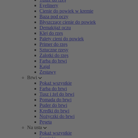
Eyelinery
Cienie do powiek w kremie
Baza pod oczy
Błyszczące cienie do powiek
Demakijaż oczu
Klej do rzęs
Palety cieni do powiek
Primer do rzęs
Sztuczne rzęsy
Zalotki do rzęs
Farba do brwi
Kajal
Zestawy
Brwi
Pokaż wszystkie
Farba do brwi
Tusz i żel do brwi
Pomada do brwi
Puder do brwi
Kredki do brwi
Nożyczki do brwi
Pęseta
Na usta
Pokaż wszystkie