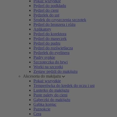
Pokaż wszystkie
Pędzel do podkładu
Pędzel do cieni
Pędzelek do ust
Środek do czyszczenia szczotek
Pędzel do bronzera i różu
Aplikatory
Pędzel do korektora
Pędzel do maseczek
Pędzel do pudru
Pędzel do rozświetlacza
Pędzelek do eyelinera
Pudry sypkie
Szczoteczka do brwi
Worki na szczotki
Zestaw pędzli do makijażu
Akcesoria do makijażu
Pokaż wszystkie
Temperówka do kredek do oczu i ust
Lusterko do makijażu
Puste palety do cieni
Gąbeczki do makijażu
Gąbka konjac
Paznokcie
Cera