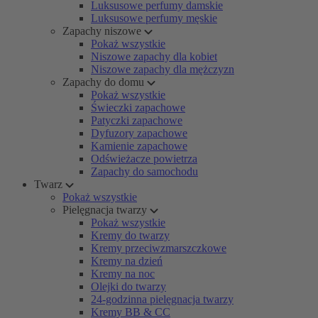
Luksusowe perfumy damskie
Luksusowe perfumy męskie
Zapachy niszowe
Pokaż wszystkie
Niszowe zapachy dla kobiet
Niszowe zapachy dla mężczyzn
Zapachy do domu
Pokaż wszystkie
Świeczki zapachowe
Patyczki zapachowe
Dyfuzory zapachowe
Kamienie zapachowe
Odświeżacze powietrza
Zapachy do samochodu
Twarz
Pokaż wszystkie
Pielęgnacja twarzy
Pokaż wszystkie
Kremy do twarzy
Kremy przeciwzmarszczkowe
Kremy na dzień
Kremy na noc
Olejki do twarzy
24-godzinna pielęgnacja twarzy
Kremy BB & CC