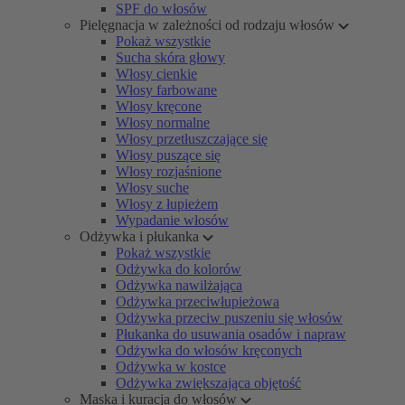
SPF do włosów
Pielęgnacja w zależności od rodzaju włosów
Pokaż wszystkie
Sucha skóra głowy
Włosy cienkie
Włosy farbowane
Włosy kręcone
Włosy normalne
Włosy przetłuszczające się
Włosy puszące się
Włosy rozjaśnione
Włosy suche
Włosy z łupieżem
Wypadanie włosów
Odżywka i płukanka
Pokaż wszystkie
Odżywka do kolorów
Odżywka nawilżająca
Odżywka przeciwłupieżowa
Odżywka przeciw puszeniu się włosów
Płukanka do usuwania osadów i napraw
Odżywka do włosów kręconych
Odżywka w kostce
Odżywka zwiększająca objętość
Maska i kuracja do włosów