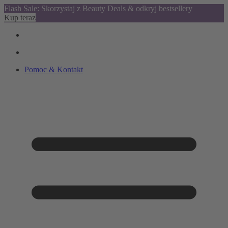
Flash Sale: Skorzystaj z Beauty Deals & odkryj bestsellery
Kup teraz
Pomoc & Kontakt