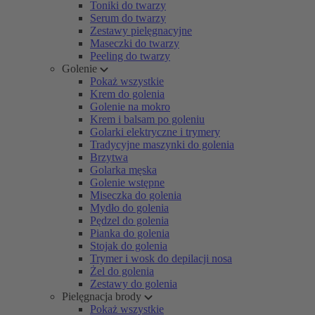
Toniki do twarzy
Serum do twarzy
Zestawy pielęgnacyjne
Maseczki do twarzy
Peeling do twarzy
Golenie
Pokaż wszystkie
Krem do golenia
Golenie na mokro
Krem i balsam po goleniu
Golarki elektryczne i trymery
Tradycyjne maszynki do golenia
Brzytwa
Golarka męska
Golenie wstępne
Miseczka do golenia
Mydło do golenia
Pędzel do golenia
Pianka do golenia
Stojak do golenia
Trymer i wosk do depilacji nosa
Żel do golenia
Zestawy do golenia
Pielęgnacja brody
Pokaż wszystkie