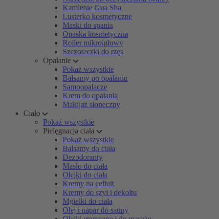
Kamienie Gua Sha
Lusterko kosmetyczne
Maski do spania
Opaska kosmetyczna
Roller mikroigłowy
Szczoteczki do rzęs
Opalanie
Pokaż wszystkie
Balsamy po opalaniu
Samoopalacze
Krem do opalania
Makijaż słoneczny
Ciało
Pokaż wszystkie
Pielęgnacja ciała
Pokaż wszystkie
Balsamy do ciała
Dezodoranty
Masło do ciała
Olejki do ciała
Kremy na celluit
Kremy do szyi i dekoltu
Mgiełki do ciała
Olej i napar do sauny
Olejki eteryczne i do masażu