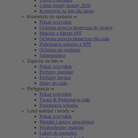
Letnie trendy beauty 2026
Kosmetyki na lato dla niego
Kosmetyki do opalania
Pokaż wszystkie
Ochrona przeciwsłoneczna do twarzy
Makijaż z filtrem SPF
Ochrona przeciwsłoneczna dla ciała
Pielęgnacja włosów z SPF
Ochrona po opalaniu
Samoopalacz
Zapachy na lato
Pokaż wszystkie
Perfumy damskie
Perfumy męskie
Spray do ciała
Pielęgnacja
Pokaż wszystkie
Twarz & Pielęgnacja ciała
Pielęgnacja włosów
Letni makijaż i trendy
Pokaż wszystkie
Mgiełki i spraye utrwalające
Wodoodporny makijaż
Lakier do paznokci