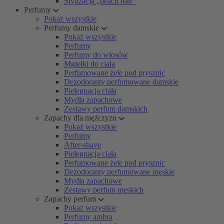
Stylizacja „beach hair”
Perfumy
Pokaż wszystkie
Perfumy damskie
Pokaż wszystkie
Perfumy
Perfumy do włosów
Mgiełki do ciała
Perfumowane żele pod prysznic
Dezodoranty perfumowane damskie
Pielęgnacja ciała
Mydła zapachowe
Zestawy perfum damskich
Zapachy dla mężczyzn
Pokaż wszystkie
Perfumy
After-shave
Pielęgnacja ciała
Perfumowane żele pod prysznic
Dezodoranty perfumowane męskie
Mydła zapachowe
Zestawy perfum męskich
Zapachy perfum
Pokaż wszystkie
Perfumy ambra