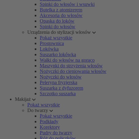
Spinki do włosów i wsuwki
Butelka z atomizerem
Akcesoria do włosów
Opaska do loków
Spinki do włosów
Urządzenia do stylizacji włosów
Pokaż wszystkie
Prostownica
Lokówka
Suszarko lokówka
Wałki do włosów na gorąco
Maszynki do strzyżenia włosów
Nożyczki do cieniowania włosów
Nożyczki do włosów
Peleryna fryzjerska
Suszarka z dyfuzorem
Szczotko suszarka
Makijaż
Pokaż wszystkie
Do twarzy
Pokaż wszystkie
Podkłady
Korektory
Pudry do twarzy
Róż do policzków