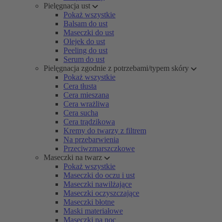
Pielęgnacja ust
Pokaż wszystkie
Balsam do ust
Maseczki do ust
Olejek do ust
Peeling do ust
Serum do ust
Pielęgnacja zgodnie z potrzebami/typem skóry
Pokaż wszystkie
Cera tłusta
Cera mieszana
Cera wrażliwa
Cera sucha
Cera trądzikowa
Kremy do twarzy z filtrem
Na przebarwienia
Przeciwzmarszczkowe
Maseczki na twarz
Pokaż wszystkie
Maseczki do oczu i ust
Maseczki nawilżające
Maseczki oczyszczające
Maseczki błotne
Maski materiałowe
Maseczki na noc