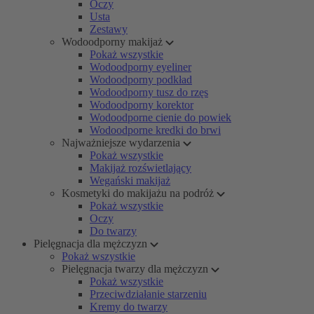
Oczy
Usta
Zestawy
Wodoodporny makijaż
Pokaż wszystkie
Wodoodporny eyeliner
Wodoodporny podkład
Wodoodporny tusz do rzęs
Wodoodporny korektor
Wodoodporne cienie do powiek
Wodoodporne kredki do brwi
Najważniejsze wydarzenia
Pokaż wszystkie
Makijaż rozświetlający
Wegański makijaż
Kosmetyki do makijażu na podróż
Pokaż wszystkie
Oczy
Do twarzy
Pielęgnacja dla mężczyzn
Pokaż wszystkie
Pielęgnacja twarzy dla mężczyzn
Pokaż wszystkie
Przeciwdziałanie starzeniu
Kremy do twarzy