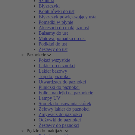
Szminki
Błyszczyki
Konturówki do ust
Błyszczyk powiększający usta
Pomadki w płynie
Akcesoria do makijażu ust
Balsamy do ust
Matowa pomadka do ust
Podkład do ust
Zestawy do ust
Paznokcie
Pokaż wszystkie
Lakier do paznokci
Lakier bazowy
Top do paznokci
Utwardzacz do paznokci
Pilniczki do paznokci
Folie i naklejki na paznokcie
Lampy UV
Środek do usuwania skórek
Żelowy lakier do paznokci
Zmywacz do paznokci
Odżywki do paznokci
Zestawy do paznokci
Pędzle do makijażu