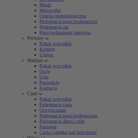
Maski
Mężczyźni
Opieka stomatologiczna
Pielęgnacja przeciwsłoneczna
Pielęgnacja ust
Przeciwdziałanie starzeniu
Perfumy
Pokaż wszystkie
Kobiety
Unisex
Makijaż
Pokaż wszystkie
Oczy
Usta
Paznokcie
Karnacja
Ciało
Pokaż wszystkie
Pielęgnacja ciała
Oczyszczanie
Pielęgnacja przeciwsłoneczna
Pielęgnacja dłoni i stóp
Panowie
Ciąża i opieka nad dzieckiem
Włosy