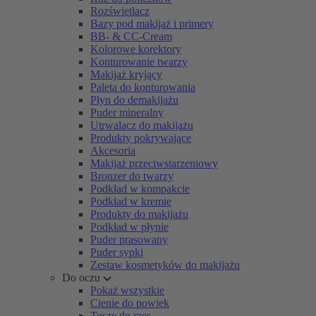
Rozświetlacz
Bazy pod makijaż i primery
BB- & CC-Cream
Kolorowe korektory
Konturowanie twarzy
Makijaż kryjący
Paleta do konturowania
Płyn do demakijażu
Puder mineralny
Utrwalacz do makijażu
Produkty pokrywające
Akcesoria
Makijaż przeciwstarzeniowy
Bronzer do twarzy
Podkład w kompakcie
Podkład w kremie
Produkty do makijażu
Podkład w płynie
Puder prasowany
Puder sypki
Zestaw kosmetyków do makijażu
Do oczu
Pokaż wszystkie
Cienie do powiek
Tusze do rzęs