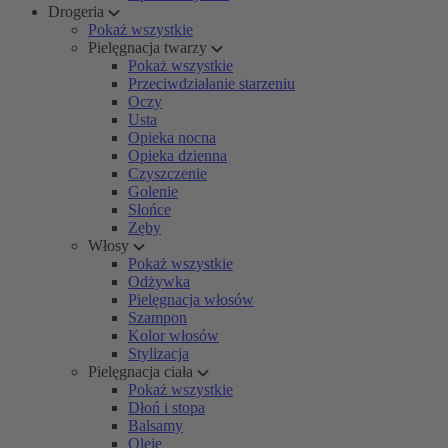
Drogeria
Pokaż wszystkie
Pielęgnacja twarzy
Pokaż wszystkie
Przeciwdziałanie starzeniu
Oczy
Usta
Opieka nocna
Opieka dzienna
Czyszczenie
Golenie
Słońce
Zęby
Włosy
Pokaż wszystkie
Odżywka
Pielęgnacja włosów
Szampon
Kolor włosów
Stylizacja
Pielęgnacja ciała
Pokaż wszystkie
Dłoń i stopa
Balsamy
Oleje