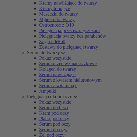
Kremy nawilżające do twarzy
Kremy tonujące
Maseczki do twarzy
Mgiełki do twarzy
Ostrożność z Q10
Pielęgnacja przeciw pryszczom
Pielęgnacja twarzy bez parabenów
Szyja i dekolt
Zestawy do pielęgnacji twarzy
Serum do twarzy
Pokaż wszystkie
Serum przeciwzmarszczkowe
Kolagen do twarzy
Serum nawilżające
Serum z kwasem hialuronowym
Serum z witaminą c
Ampułki
Pielęgnacja okolic oczu
Pokaż wszystkie
Serum do brwi
Krem pod oczy
Płatki pod oczy
Serum pod oczy
Serum do rzęs
Żel pod oczy