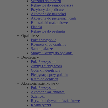
Szczotki do masażu
Rękawice do samoopalacza
Przybory do pedicure
Akcesoria do paznokci
Akcesoria do pielęgnacji ciała
Bransoletki materiałowe
Flanela
Rękawice do peelingu
Opalanie
Pokaż wszystkie
Kosmetyki po opalaniu
Samoopalacze
Spraye i kremy do opalania
Depilacja
Pokaż wszystkie
Zimny i ciepły wosk
Golarki i depilatory
Pielęgnacja przy goleniu
Krem do depilacji
Akcesoria łazienkowe
Pokaż wszystkie
Akcesoria łazienkowe
Szlafroki
Ręczniki i dywaniki łazienkowe
Kosmetyczki