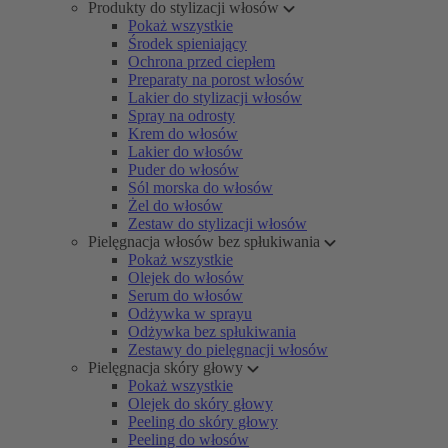
Produkty do stylizacji włosów
Pokaż wszystkie
Środek spieniający
Ochrona przed ciepłem
Preparaty na porost włosów
Lakier do stylizacji włosów
Spray na odrosty
Krem do włosów
Lakier do włosów
Puder do włosów
Sól morska do włosów
Żel do włosów
Zestaw do stylizacji włosów
Pielęgnacja włosów bez spłukiwania
Pokaż wszystkie
Olejek do włosów
Serum do włosów
Odżywka w sprayu
Odżywka bez spłukiwania
Zestawy do pielęgnacji włosów
Pielęgnacja skóry głowy
Pokaż wszystkie
Olejek do skóry głowy
Peeling do skóry głowy
Peeling do włosów