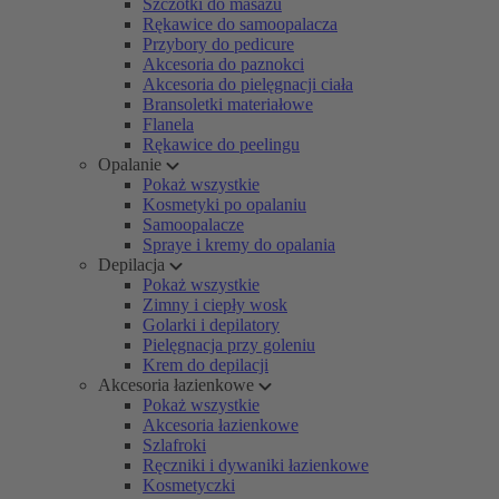
Szczotki do masażu
Rękawice do samoopalacza
Przybory do pedicure
Akcesoria do paznokci
Akcesoria do pielęgnacji ciała
Bransoletki materiałowe
Flanela
Rękawice do peelingu
Opalanie
Pokaż wszystkie
Kosmetyki po opalaniu
Samoopalacze
Spraye i kremy do opalania
Depilacja
Pokaż wszystkie
Zimny i ciepły wosk
Golarki i depilatory
Pielęgnacja przy goleniu
Krem do depilacji
Akcesoria łazienkowe
Pokaż wszystkie
Akcesoria łazienkowe
Szlafroki
Ręczniki i dywaniki łazienkowe
Kosmetyczki