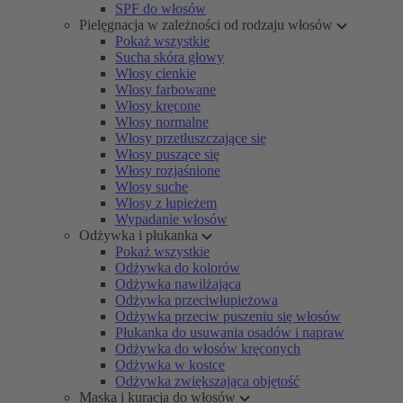
SPF do włosów
Pielęgnacja w zależności od rodzaju włosów
Pokaż wszystkie
Sucha skóra głowy
Włosy cienkie
Włosy farbowane
Włosy kręcone
Włosy normalne
Włosy przetłuszczające się
Włosy puszące się
Włosy rozjaśnione
Włosy suche
Włosy z łupieżem
Wypadanie włosów
Odżywka i płukanka
Pokaż wszystkie
Odżywka do kolorów
Odżywka nawilżająca
Odżywka przeciwłupieżowa
Odżywka przeciw puszeniu się włosów
Płukanka do usuwania osadów i napraw
Odżywka do włosów kręconych
Odżywka w kostce
Odżywka zwiększająca objętość
Maska i kuracja do włosów