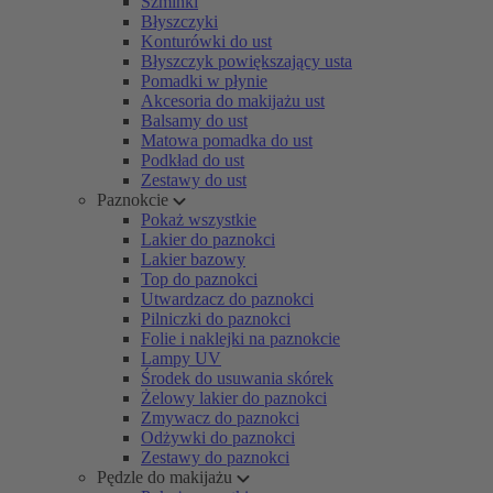
Szminki
Błyszczyki
Konturówki do ust
Błyszczyk powiększający usta
Pomadki w płynie
Akcesoria do makijażu ust
Balsamy do ust
Matowa pomadka do ust
Podkład do ust
Zestawy do ust
Paznokcie
Pokaż wszystkie
Lakier do paznokci
Lakier bazowy
Top do paznokci
Utwardzacz do paznokci
Pilniczki do paznokci
Folie i naklejki na paznokcie
Lampy UV
Środek do usuwania skórek
Żelowy lakier do paznokci
Zmywacz do paznokci
Odżywki do paznokci
Zestawy do paznokci
Pędzle do makijażu