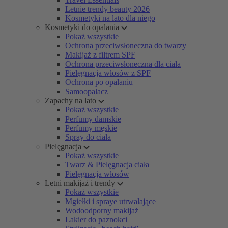
Letnie trendy beauty 2026
Kosmetyki na lato dla niego
Kosmetyki do opalania
Pokaż wszystkie
Ochrona przeciwsłoneczna do twarzy
Makijaż z filtrem SPF
Ochrona przeciwsłoneczna dla ciała
Pielęgnacja włosów z SPF
Ochrona po opalaniu
Samoopalacz
Zapachy na lato
Pokaż wszystkie
Perfumy damskie
Perfumy męskie
Spray do ciała
Pielęgnacja
Pokaż wszystkie
Twarz & Pielęgnacja ciała
Pielęgnacja włosów
Letni makijaż i trendy
Pokaż wszystkie
Mgiełki i spraye utrwalające
Wodoodporny makijaż
Lakier do paznokci