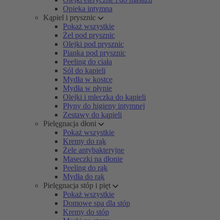
Opieka intymna
Kąpiel i prysznic
Pokaż wszystkie
Żel pod prysznic
Olejki pod prysznic
Pianka pod prysznic
Peeling do ciała
Sól do kąpieli
Mydła w kostce
Mydła w płynie
Olejki i mleczka do kąpieli
Płyny do higieny intymnej
Zestawy do kąpieli
Pielęgnacja dłoni
Pokaż wszystkie
Kremy do rąk
Żele antybakteryjne
Maseczki na dłonie
Peeling do rąk
Mydła do rąk
Pielęgnacja stóp i pięt
Pokaż wszystkie
Domowe spa dla stóp
Kremy do stóp