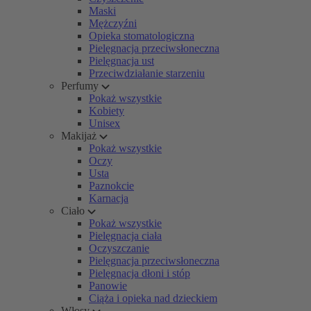
Maski
Mężczyźni
Opieka stomatologiczna
Pielęgnacja przeciwsłoneczna
Pielęgnacja ust
Przeciwdziałanie starzeniu
Perfumy
Pokaż wszystkie
Kobiety
Unisex
Makijaż
Pokaż wszystkie
Oczy
Usta
Paznokcie
Karnacja
Ciało
Pokaż wszystkie
Pielęgnacja ciała
Oczyszczanie
Pielęgnacja przeciwsłoneczna
Pielęgnacja dłoni i stóp
Panowie
Ciąża i opieka nad dzieckiem
Włosy