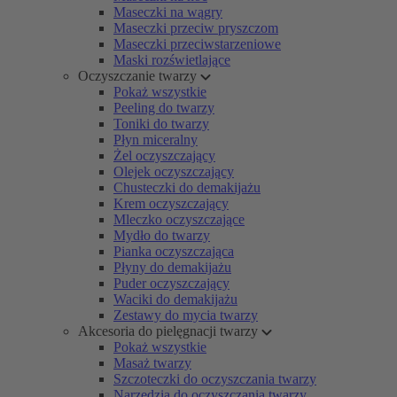
Maseczki na wągry
Maseczki przeciw pryszczom
Maseczki przeciwstarzeniowe
Maski rozświetlające
Oczyszczanie twarzy
Pokaż wszystkie
Peeling do twarzy
Toniki do twarzy
Płyn miceralny
Żel oczyszczający
Olejek oczyszczający
Chusteczki do demakijażu
Krem oczyszczający
Mleczko oczyszczające
Mydło do twarzy
Pianka oczyszczająca
Płyny do demakijażu
Puder oczyszczający
Waciki do demakijażu
Zestawy do mycia twarzy
Akcesoria do pielęgnacji twarzy
Pokaż wszystkie
Masaż twarzy
Szczoteczki do oczyszczania twarzy
Narzędzia do oczyszczania twarzy