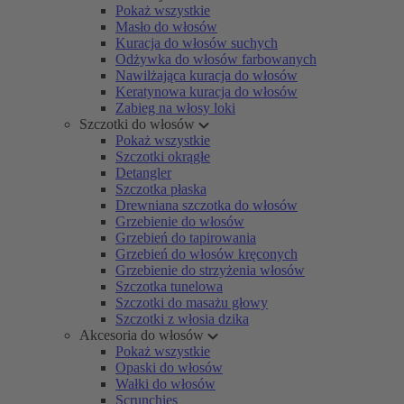
Pokaż wszystkie
Masło do włosów
Kuracja do włosów suchych
Odżywka do włosów farbowanych
Nawilżająca kuracja do włosów
Keratynowa kuracja do włosów
Zabieg na włosy loki
Szczotki do włosów
Pokaż wszystkie
Szczotki okrągłe
Detangler
Szczotka płaska
Drewniana szczotka do włosów
Grzebienie do włosów
Grzebień do tapirowania
Grzebień do włosów kręconych
Grzebienie do strzyżenia włosów
Szczotka tunelowa
Szczotki do masażu głowy
Szczotki z włosia dzika
Akcesoria do włosów
Pokaż wszystkie
Opaski do włosów
Wałki do włosów
Scrunchies