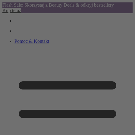
Flash Sale: Skorzystaj z Beauty Deals & odkryj bestsellery
Kup teraz
Pomoc & Kontakt