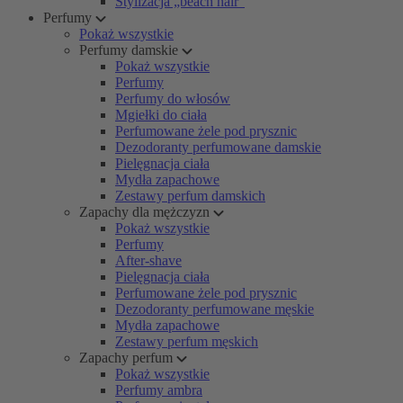
Stylizacja „beach hair”
Perfumy
Pokaż wszystkie
Perfumy damskie
Pokaż wszystkie
Perfumy
Perfumy do włosów
Mgiełki do ciała
Perfumowane żele pod prysznic
Dezodoranty perfumowane damskie
Pielęgnacja ciała
Mydła zapachowe
Zestawy perfum damskich
Zapachy dla mężczyzn
Pokaż wszystkie
Perfumy
After-shave
Pielęgnacja ciała
Perfumowane żele pod prysznic
Dezodoranty perfumowane męskie
Mydła zapachowe
Zestawy perfum męskich
Zapachy perfum
Pokaż wszystkie
Perfumy ambra