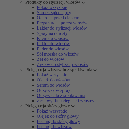
Produkty do stylizacji włosów
Pokaż wszystkie
Środek spieniający
Ochrona przed ciepłem
Preparaty na porost włosów
Lakier do stylizacji włosów
Spray na odrosty
Krem do włosów
Lakier do włosów
Puder do włosów
Sól morska do włosów
Żel do włosów
Zestaw do stylizacji włosów
Pielęgnacja włosów bez spłukiwania
Pokaż wszystkie
Olejek do włosów
Serum do włosów
Odżywka w sprayu
Odżywka bez spłukiwania
Zestawy do pielęgnacji włosów
Pielęgnacja skóry głowy
Pokaż wszystkie
Olejek do skóry głowy
Peeling do skóry głowy
Peeling do włosów