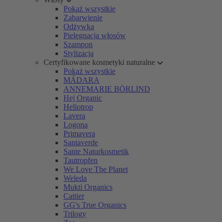
Pokaż wszystkie
Zabarwienie
Odżywka
Pielęgnacja włosów
Szampon
Stylizacja
Certyfikowane kosmetyki naturalne
Pokaż wszystkie
MÁDARA
ANNEMARIE BÖRLIND
Hej Organic
Heliotrop
Lavera
Logona
Primavera
Santaverde
Sante Naturkosmetik
Tautropfen
We Love The Planet
Weleda
Mukti Organics
Cattier
GG's True Organics
Trilogy