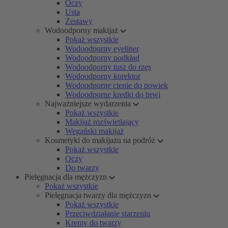
Oczy
Usta
Zestawy
Wodoodporny makijaż
Pokaż wszystkie
Wodoodporny eyeliner
Wodoodporny podkład
Wodoodporny tusz do rzęs
Wodoodporny korektor
Wodoodporne cienie do powiek
Wodoodporne kredki do brwi
Najważniejsze wydarzenia
Pokaż wszystkie
Makijaż rozświetlający
Wegański makijaż
Kosmetyki do makijażu na podróż
Pokaż wszystkie
Oczy
Do twarzy
Pielęgnacja dla mężczyzn
Pokaż wszystkie
Pielęgnacja twarzy dla mężczyzn
Pokaż wszystkie
Przeciwdziałanie starzeniu
Kremy do twarzy