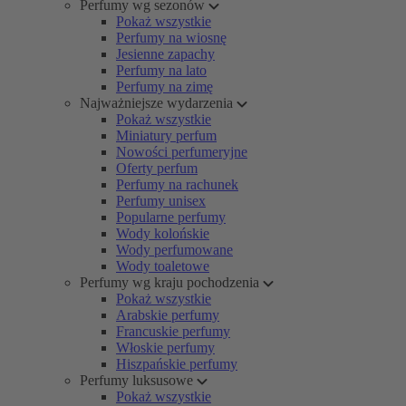
Perfumy wg sezonów
Pokaż wszystkie
Perfumy na wiosnę
Jesienne zapachy
Perfumy na lato
Perfumy na zimę
Najważniejsze wydarzenia
Pokaż wszystkie
Miniatury perfum
Nowości perfumeryjne
Oferty perfum
Perfumy na rachunek
Perfumy unisex
Popularne perfumy
Wody kolońskie
Wody perfumowane
Wody toaletowe
Perfumy wg kraju pochodzenia
Pokaż wszystkie
Arabskie perfumy
Francuskie perfumy
Włoskie perfumy
Hiszpańskie perfumy
Perfumy luksusowe
Pokaż wszystkie