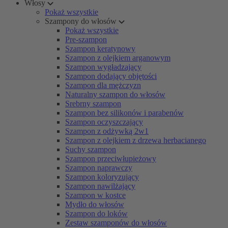
Włosy
Pokaż wszystkie
Szampony do włosów
Pokaż wszystkie
Pre-szampon
Szampon keratynowy
Szampon z olejkiem arganowym
Szampon wygładzający
Szampon dodający objętości
Szampon dla mężczyzn
Naturalny szampon do włosów
Srebrny szampon
Szampon bez silikonów i parabenów
Szampon oczyszczający
Szampon z odżywką 2w1
Szampon z olejkiem z drzewa herbacianego
Suchy szampon
Szampon przeciwłupieżowy
Szampon naprawczy
Szampon koloryzujący
Szampon nawilżający
Szampon w kostce
Mydło do włosów
Szampon do loków
Zestaw szamponów do włosów