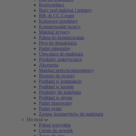
Rozświetlacz
Bazy pod makijaż i primery
BB- & CC-Cream
Kolorowe korektory
Konturowanie twarzy
Makijaż kryjący
Paleta do konturowania
Płyn do demakijażu
Puder mineralny
Utrwalacz do makijażu
Produkty pokrywające
Akcesoria
Makijaż przeciwstarzeniowy
Bronzer do twarzy
Podkład w kompakcie
Podkład w kremie
Produkty do makijażu
Podkład w płynie
Puder prasowany
Puder sypki
Zestaw kosmetyków do makijażu
Do oczu
Pokaż wszystkie
Cienie do powiek
Tusze do rzęs