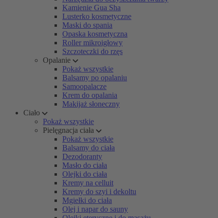
Kamienie Gua Sha
Lusterko kosmetyczne
Maski do spania
Opaska kosmetyczna
Roller mikroigłowy
Szczoteczki do rzęs
Opalanie
Pokaż wszystkie
Balsamy po opalaniu
Samoopalacze
Krem do opalania
Makijaż słoneczny
Ciało
Pokaż wszystkie
Pielęgnacja ciała
Pokaż wszystkie
Balsamy do ciała
Dezodoranty
Masło do ciała
Olejki do ciała
Kremy na celluit
Kremy do szyi i dekoltu
Mgiełki do ciała
Olej i napar do sauny
Olejki eteryczne i do masażu