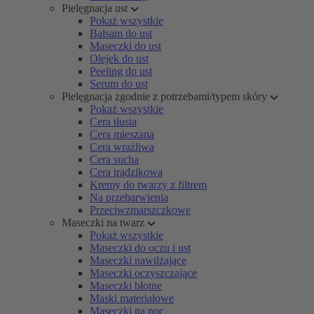
Pielęgnacja ust
Pokaż wszystkie
Balsam do ust
Maseczki do ust
Olejek do ust
Peeling do ust
Serum do ust
Pielęgnacja zgodnie z potrzebami/typem skóry
Pokaż wszystkie
Cera tłusta
Cera mieszana
Cera wrażliwa
Cera sucha
Cera trądzikowa
Kremy do twarzy z filtrem
Na przebarwienia
Przeciwzmarszczkowe
Maseczki na twarz
Pokaż wszystkie
Maseczki do oczu i ust
Maseczki nawilżające
Maseczki oczyszczające
Maseczki błotne
Maski materiałowe
Maseczki na noc