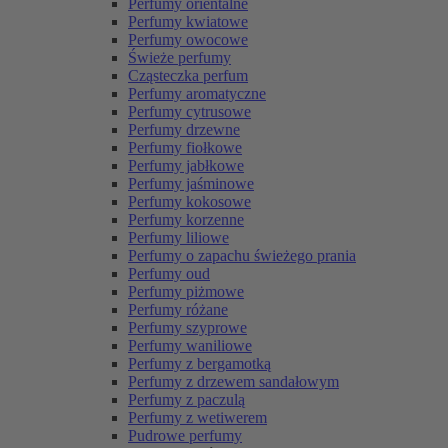
Perfumy orientalne
Perfumy kwiatowe
Perfumy owocowe
Świeże perfumy
Cząsteczka perfum
Perfumy aromatyczne
Perfumy cytrusowe
Perfumy drzewne
Perfumy fiołkowe
Perfumy jabłkowe
Perfumy jaśminowe
Perfumy kokosowe
Perfumy korzenne
Perfumy liliowe
Perfumy o zapachu świeżego prania
Perfumy oud
Perfumy piżmowe
Perfumy różane
Perfumy szyprowe
Perfumy waniliowe
Perfumy z bergamotką
Perfumy z drzewem sandałowym
Perfumy z paczulą
Perfumy z wetiwerem
Pudrowe perfumy