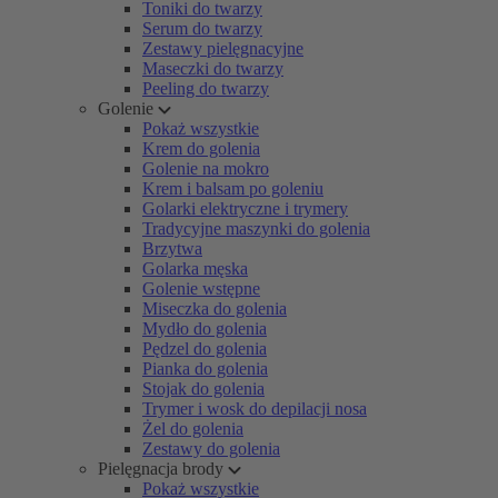
Toniki do twarzy
Serum do twarzy
Zestawy pielęgnacyjne
Maseczki do twarzy
Peeling do twarzy
Golenie
Pokaż wszystkie
Krem do golenia
Golenie na mokro
Krem i balsam po goleniu
Golarki elektryczne i trymery
Tradycyjne maszynki do golenia
Brzytwa
Golarka męska
Golenie wstępne
Miseczka do golenia
Mydło do golenia
Pędzel do golenia
Pianka do golenia
Stojak do golenia
Trymer i wosk do depilacji nosa
Żel do golenia
Zestawy do golenia
Pielęgnacja brody
Pokaż wszystkie