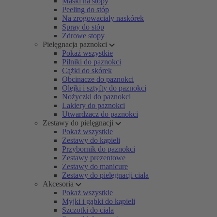
Maski na stopy
Peeling do stóp
Na zrogowaciały naskórek
Spray do stóp
Zdrowe stopy
Pielęgnacja paznokci
Pokaż wszystkie
Pilniki do paznokci
Cążki do skórek
Obcinacze do paznokci
Olejki i sztyfty do paznokci
Nożyczki do paznokci
Lakiery do paznokci
Utwardzacz do paznokci
Zestawy do pielęgnacji
Pokaż wszystkie
Zestawy do kąpieli
Przybornik do paznokci
Zestawy prezentowe
Zestawy do manicure
Zestawy do pielęgnacji ciała
Akcesoria
Pokaż wszystkie
Myjki i gąbki do kąpieli
Szczotki do ciała