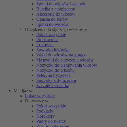
Spinki do włosów i wsuwki
Butelka z atomizerem
Akcesoria do włosów
Opaska do loków
Spinki do włosów
Urządzenia do stylizacji włosów
Pokaż wszystkie
Prostownica
Lokówka
Suszarko lokówka
Wałki do włosów na gorąco
Maszynki do strzyżenia włosów
Nożyczki do cieniowania włosów
Nożyczki do włosów
Peleryna fryzjerska
Suszarka z dyfuzorem
Szczotko suszarka
Makijaż
Pokaż wszystkie
Do twarzy
Pokaż wszystkie
Podkłady
Korektory
Pudry do twarzy
Róż do policzków