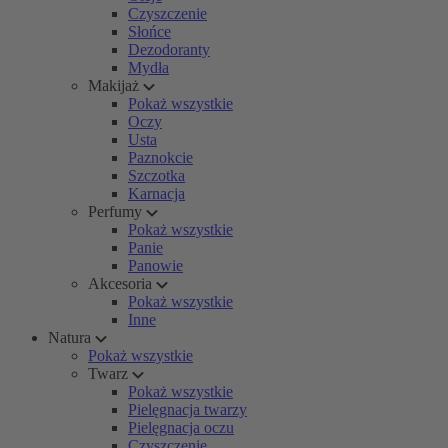
Czyszczenie
Słońce
Dezodoranty
Mydła
Makijaż
Pokaż wszystkie
Oczy
Usta
Paznokcie
Szczotka
Karnacja
Perfumy
Pokaż wszystkie
Panie
Panowie
Akcesoria
Pokaż wszystkie
Inne
Natura
Pokaż wszystkie
Twarz
Pokaż wszystkie
Pielęgnacja twarzy
Pielęgnacja oczu
Czyszczenie