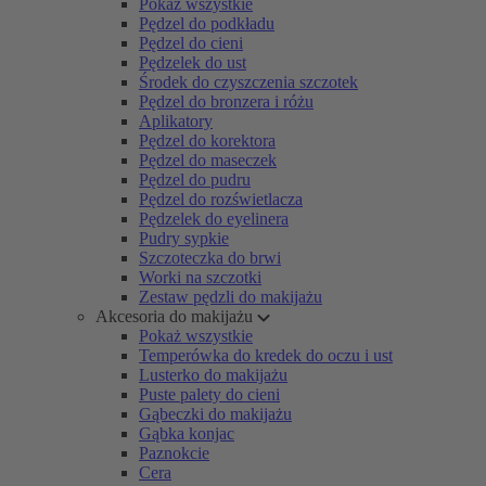
Pokaż wszystkie
Pędzel do podkładu
Pędzel do cieni
Pędzelek do ust
Środek do czyszczenia szczotek
Pędzel do bronzera i różu
Aplikatory
Pędzel do korektora
Pędzel do maseczek
Pędzel do pudru
Pędzel do rozświetlacza
Pędzelek do eyelinera
Pudry sypkie
Szczoteczka do brwi
Worki na szczotki
Zestaw pędzli do makijażu
Akcesoria do makijażu
Pokaż wszystkie
Temperówka do kredek do oczu i ust
Lusterko do makijażu
Puste palety do cieni
Gąbeczki do makijażu
Gąbka konjac
Paznokcie
Cera