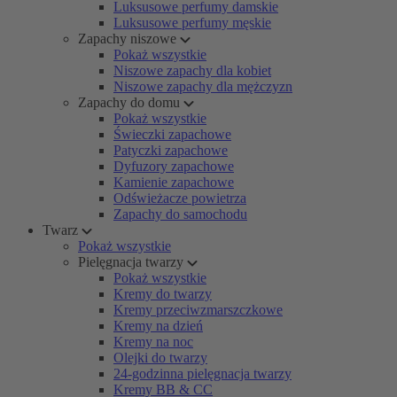
Luksusowe perfumy damskie
Luksusowe perfumy męskie
Zapachy niszowe
Pokaż wszystkie
Niszowe zapachy dla kobiet
Niszowe zapachy dla mężczyzn
Zapachy do domu
Pokaż wszystkie
Świeczki zapachowe
Patyczki zapachowe
Dyfuzory zapachowe
Kamienie zapachowe
Odświeżacze powietrza
Zapachy do samochodu
Twarz
Pokaż wszystkie
Pielęgnacja twarzy
Pokaż wszystkie
Kremy do twarzy
Kremy przeciwzmarszczkowe
Kremy na dzień
Kremy na noc
Olejki do twarzy
24-godzinna pielęgnacja twarzy
Kremy BB & CC