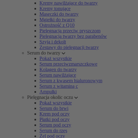
Kremy nawilżające do twarzy
Kremy tonujące
Maseczki do twarzy
Mgiełki do twarzy
Ostrożność z Q10
Pielęgnacja przeciw pryszczom
Pielęgnacja twarzy bez parabenów
Szyja i dekolt
Zestawy do pielęgnacji twarzy
Serum do twarzy
Pokaż wszystkie
Serum przeciwzmarszczkowe
Kolagen do twarzy
Serum nawilżające
Serum z kwasem hialuronowym
Serum z witaminą c
Ampułki
Pielęgnacja okolic oczu
Pokaż wszystkie
Serum do brwi
Krem pod oczy
Płatki pod oczy
Serum pod oczy
Serum do rzęs
Żel pod oczy