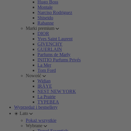
Hugo Boss
Montale
Narciso Rodriguez
Shiseido
Rabanne
Marki premium
DIOR
Yves Saint Laurent
GIVENCHY
GUERLAIN
Parfums de Marly
INITIO Parfums Privés
La Mer
Tom Ford
Nowość
Widian
IRÄYE
NEST NEW YORK
La Prairie
TYPEBEA
Wyprzedaż i bestsellery
☀️ Lato
Pokaż wszystkie
Wybrane
Travel Essentials