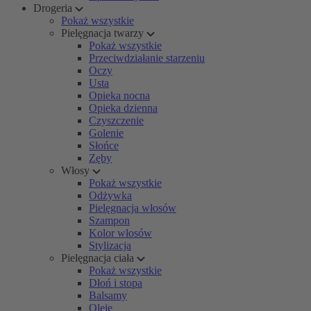
Drogeria
Pokaż wszystkie
Pielęgnacja twarzy
Pokaż wszystkie
Przeciwdziałanie starzeniu
Oczy
Usta
Opieka nocna
Opieka dzienna
Czyszczenie
Golenie
Słońce
Zęby
Włosy
Pokaż wszystkie
Odżywka
Pielęgnacja włosów
Szampon
Kolor włosów
Stylizacja
Pielęgnacja ciała
Pokaż wszystkie
Dłoń i stopa
Balsamy
Oleje