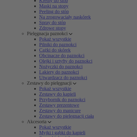
Kremy do stóp
Maski na stopy
Peeling do stóp
Na zrogowaciały naskórek
Spray do stóp
Zdrowe stopy
Pielęgnacja paznokci
Pokaż wszystkie
Pilniki do paznokci
Cążki do skórek
Obcinacze do paznokci
Olejki i sztyfty do paznokci
Nożyczki do paznokci
Lakiery do paznokci
Utwardzacz do paznokci
Zestawy do pielęgnacji
Pokaż wszystkie
Zestawy do kąpieli
Przybornik do paznokci
Zestawy prezentowe
Zestawy do manicure
Zestawy do pielęgnacji ciała
Akcesoria
Pokaż wszystkie
Myjki i gąbki do kąpieli