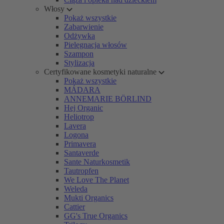
Włosy
Pokaż wszystkie
Zabarwienie
Odżywka
Pielęgnacja włosów
Szampon
Stylizacja
Certyfikowane kosmetyki naturalne
Pokaż wszystkie
MÁDARA
ANNEMARIE BÖRLIND
Hej Organic
Heliotrop
Lavera
Logona
Primavera
Santaverde
Sante Naturkosmetik
Tautropfen
We Love The Planet
Weleda
Mukti Organics
Cattier
GG's True Organics