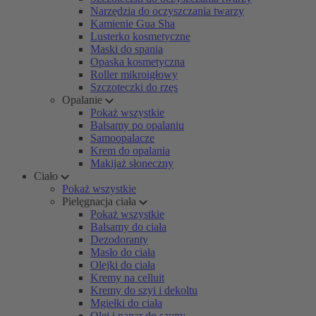
Narzędzia do oczyszczania twarzy
Kamienie Gua Sha
Lusterko kosmetyczne
Maski do spania
Opaska kosmetyczna
Roller mikroigłowy
Szczoteczki do rzęs
Opalanie
Pokaż wszystkie
Balsamy po opalaniu
Samoopalacze
Krem do opalania
Makijaż słoneczny
Ciało
Pokaż wszystkie
Pielęgnacja ciała
Pokaż wszystkie
Balsamy do ciała
Dezodoranty
Masło do ciała
Olejki do ciała
Kremy na celluit
Kremy do szyi i dekoltu
Mgiełki do ciała
Olej i napar do sauny