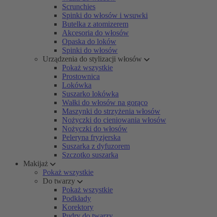
Scrunchies
Spinki do włosów i wsuwki
Butelka z atomizerem
Akcesoria do włosów
Opaska do loków
Spinki do włosów
Urządzenia do stylizacji włosów
Pokaż wszystkie
Prostownica
Lokówka
Suszarko lokówka
Wałki do włosów na gorąco
Maszynki do strzyżenia włosów
Nożyczki do cieniowania włosów
Nożyczki do włosów
Peleryna fryzjerska
Suszarka z dyfuzorem
Szczotko suszarka
Makijaż
Pokaż wszystkie
Do twarzy
Pokaż wszystkie
Podkłady
Korektory
Pudry do twarzy