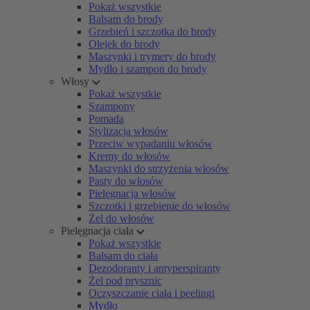
Pokaż wszystkie
Balsam do brody
Grzebień i szczotka do brody
Olejek do brody
Maszynki i trymery do brody
Mydło i szampon do brody
Włosy
Pokaż wszystkie
Szampony
Pomada
Stylizacja włosów
Przeciw wypadaniu włosów
Kremy do włosów
Maszynki do strzyżenia włosów
Pasty do włosów
Pielęgnacja włosów
Szczotki i grzebienie do włosów
Żel do włosów
Pielęgnacja ciała
Pokaż wszystkie
Balsam do ciała
Dezodoranty i antyperspiranty
Żel pod prysznic
Oczyszczanie ciała i peelingi
Mydło