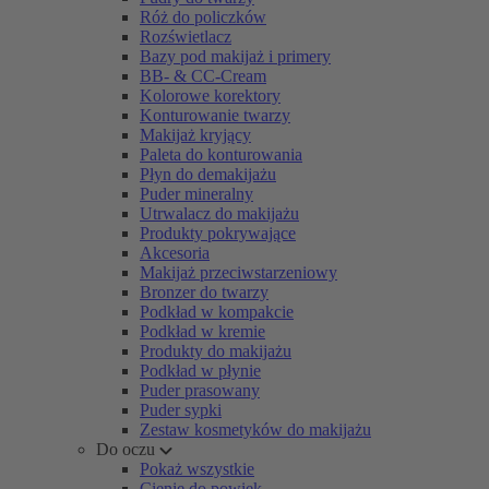
Róż do policzków
Rozświetlacz
Bazy pod makijaż i primery
BB- & CC-Cream
Kolorowe korektory
Konturowanie twarzy
Makijaż kryjący
Paleta do konturowania
Płyn do demakijażu
Puder mineralny
Utrwalacz do makijażu
Produkty pokrywające
Akcesoria
Makijaż przeciwstarzeniowy
Bronzer do twarzy
Podkład w kompakcie
Podkład w kremie
Produkty do makijażu
Podkład w płynie
Puder prasowany
Puder sypki
Zestaw kosmetyków do makijażu
Do oczu
Pokaż wszystkie
Cienie do powiek