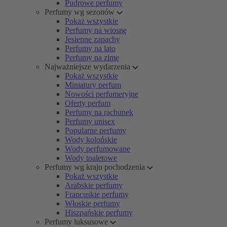
Pudrowe perfumy
Perfumy wg sezonów
Pokaż wszystkie
Perfumy na wiosnę
Jesienne zapachy
Perfumy na lato
Perfumy na zimę
Najważniejsze wydarzenia
Pokaż wszystkie
Miniatury perfum
Nowości perfumeryjne
Oferty perfum
Perfumy na rachunek
Perfumy unisex
Popularne perfumy
Wody kolońskie
Wody perfumowane
Wody toaletowe
Perfumy wg kraju pochodzenia
Pokaż wszystkie
Arabskie perfumy
Francuskie perfumy
Włoskie perfumy
Hiszpańskie perfumy
Perfumy luksusowe