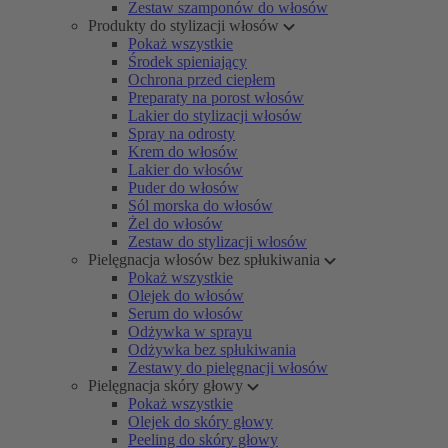
Zestaw szamponów do włosów
Produkty do stylizacji włosów
Pokaż wszystkie
Środek spieniający
Ochrona przed ciepłem
Preparaty na porost włosów
Lakier do stylizacji włosów
Spray na odrosty
Krem do włosów
Lakier do włosów
Puder do włosów
Sól morska do włosów
Żel do włosów
Zestaw do stylizacji włosów
Pielęgnacja włosów bez spłukiwania
Pokaż wszystkie
Olejek do włosów
Serum do włosów
Odżywka w sprayu
Odżywka bez spłukiwania
Zestawy do pielęgnacji włosów
Pielęgnacja skóry głowy
Pokaż wszystkie
Olejek do skóry głowy
Peeling do skóry głowy