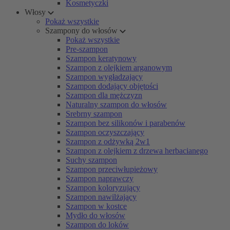
Kosmetyczki
Włosy
Pokaż wszystkie
Szampony do włosów
Pokaż wszystkie
Pre-szampon
Szampon keratynowy
Szampon z olejkiem arganowym
Szampon wygładzający
Szampon dodający objętości
Szampon dla mężczyzn
Naturalny szampon do włosów
Srebrny szampon
Szampon bez silikonów i parabenów
Szampon oczyszczający
Szampon z odżywką 2w1
Szampon z olejkiem z drzewa herbacianego
Suchy szampon
Szampon przeciwłupieżowy
Szampon naprawczy
Szampon koloryzujący
Szampon nawilżający
Szampon w kostce
Mydło do włosów
Szampon do loków