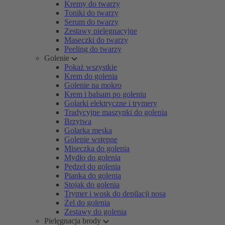
Kremy do twarzy
Toniki do twarzy
Serum do twarzy
Zestawy pielęgnacyjne
Maseczki do twarzy
Peeling do twarzy
Golenie
Pokaż wszystkie
Krem do golenia
Golenie na mokro
Krem i balsam po goleniu
Golarki elektryczne i trymery
Tradycyjne maszynki do golenia
Brzytwa
Golarka męska
Golenie wstępne
Miseczka do golenia
Mydło do golenia
Pędzel do golenia
Pianka do golenia
Stojak do golenia
Trymer i wosk do depilacji nosa
Żel do golenia
Zestawy do golenia
Pielęgnacja brody