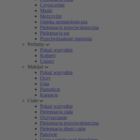
Czyszczenie
Maski
Mężczyźni
Opieka stomatologiczna
Pielęgnacja przeciwsłoneczna
Pielęgnacja ust
Przeciwdziałanie starzeniu
Perfumy
Pokaż wszystkie
Kobiety
Unisex
Makijaż
Pokaż wszystkie
Oczy
Usta
Paznokcie
Karnacja
Ciało
Pokaż wszystkie
Pielęgnacja ciała
Oczyszczanie
Pielęgnacja przeciwsłoneczna
Pielęgnacja dłoni i stóp
Panowie
Ciąża i opieka nad dzieckiem