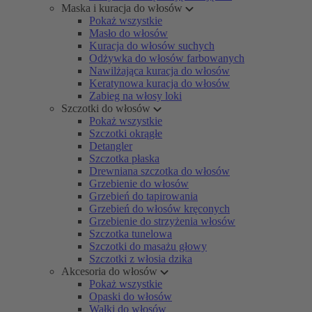
Maska i kuracja do włosów
Pokaż wszystkie
Masło do włosów
Kuracja do włosów suchych
Odżywka do włosów farbowanych
Nawilżająca kuracja do włosów
Keratynowa kuracja do włosów
Zabieg na włosy loki
Szczotki do włosów
Pokaż wszystkie
Szczotki okrągłe
Detangler
Szczotka płaska
Drewniana szczotka do włosów
Grzebienie do włosów
Grzebień do tapirowania
Grzebień do włosów kręconych
Grzebienie do strzyżenia włosów
Szczotka tunelowa
Szczotki do masażu głowy
Szczotki z włosia dzika
Akcesoria do włosów
Pokaż wszystkie
Opaski do włosów
Wałki do włosów