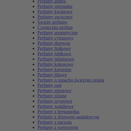
Perfumy ambra
Perfumy orientalne
Perfumy kwiatowe
Perfumy owocowe
Świeże perfumy
Cząsteczka perfum
Perfumy aromatyczne
Perfumy cytrusowe
Perfumy drzewne
Perfumy fiołkowe
Perfumy jabłkowe
Perfumy jaśminowe
Perfumy kokosowe
Perfumy korzenne
Perfumy liliowe
Perfumy o zapachu świeżego prania
Perfumy oud
Perfumy piżmowe
Perfumy różane
Perfumy szyprowe
Perfumy waniliowe
Perfumy z bergamotką
Perfumy z drzewem sandałowym
Perfumy z paczulą
Perfumy z wetiwerem