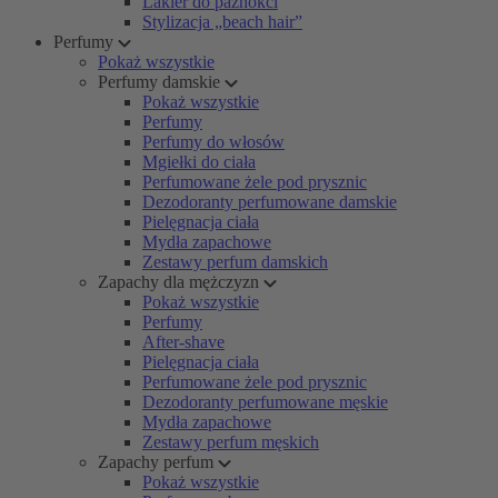
Lakier do paznokci
Stylizacja „beach hair”
Perfumy
Pokaż wszystkie
Perfumy damskie
Pokaż wszystkie
Perfumy
Perfumy do włosów
Mgiełki do ciała
Perfumowane żele pod prysznic
Dezodoranty perfumowane damskie
Pielęgnacja ciała
Mydła zapachowe
Zestawy perfum damskich
Zapachy dla mężczyzn
Pokaż wszystkie
Perfumy
After-shave
Pielęgnacja ciała
Perfumowane żele pod prysznic
Dezodoranty perfumowane męskie
Mydła zapachowe
Zestawy perfum męskich
Zapachy perfum
Pokaż wszystkie