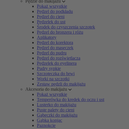
Pędzle do makijażu
Pokaż wszystkie
Pędzel do podkładu
Pędzel do cieni
Pędzelek do ust
Środek do czyszczenia szczotek
Pędzel do bronzera i różu
Aplikatory
Pędzel do korektora
Pędzel do maseczek
Pędzel do pudru
Pędzel do rozświetlacza
Pędzelek do eyelinera
Pudry sypkie
Szczoteczka do brwi
Worki na szczotki
Zestaw pędzli do makijażu
Akcesoria do makijażu
Pokaż wszystkie
Temperówka do kredek do oczu i ust
Lusterko do makijażu
Puste palety do cieni
Gąbeczki do makijażu
Gąbka konjac
Paznokcie