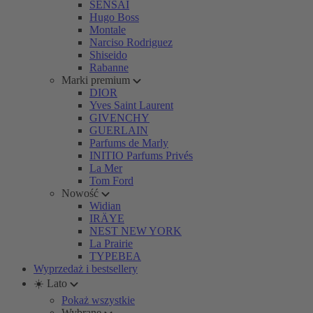
SENSAI
Hugo Boss
Montale
Narciso Rodriguez
Shiseido
Rabanne
Marki premium
DIOR
Yves Saint Laurent
GIVENCHY
GUERLAIN
Parfums de Marly
INITIO Parfums Privés
La Mer
Tom Ford
Nowość
Widian
IRÄYE
NEST NEW YORK
La Prairie
TYPEBEA
Wyprzedaż i bestsellery
☀️ Lato
Pokaż wszystkie
Wybrane