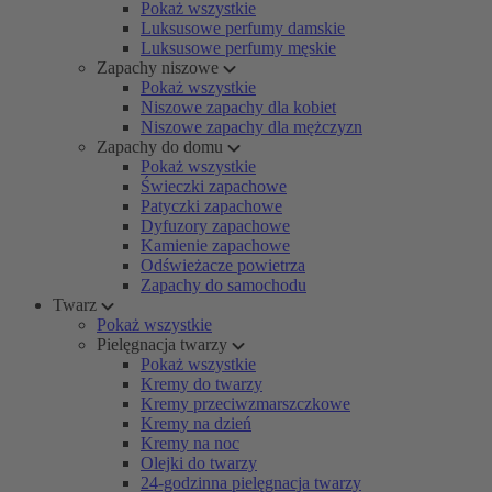
Pokaż wszystkie
Luksusowe perfumy damskie
Luksusowe perfumy męskie
Zapachy niszowe
Pokaż wszystkie
Niszowe zapachy dla kobiet
Niszowe zapachy dla mężczyzn
Zapachy do domu
Pokaż wszystkie
Świeczki zapachowe
Patyczki zapachowe
Dyfuzory zapachowe
Kamienie zapachowe
Odświeżacze powietrza
Zapachy do samochodu
Twarz
Pokaż wszystkie
Pielęgnacja twarzy
Pokaż wszystkie
Kremy do twarzy
Kremy przeciwzmarszczkowe
Kremy na dzień
Kremy na noc
Olejki do twarzy
24-godzinna pielęgnacja twarzy