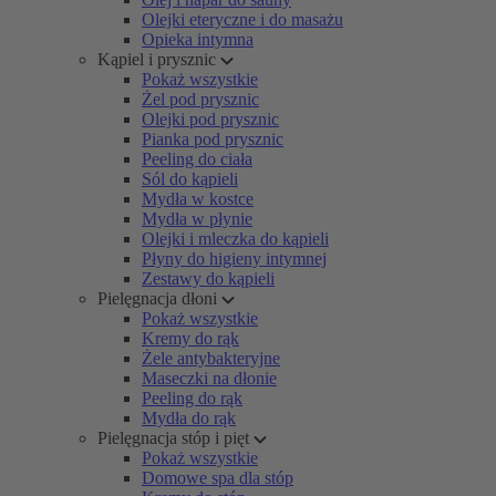
Olejki eteryczne i do masażu
Opieka intymna
Kąpiel i prysznic
Pokaż wszystkie
Żel pod prysznic
Olejki pod prysznic
Pianka pod prysznic
Peeling do ciała
Sól do kąpieli
Mydła w kostce
Mydła w płynie
Olejki i mleczka do kąpieli
Płyny do higieny intymnej
Zestawy do kąpieli
Pielęgnacja dłoni
Pokaż wszystkie
Kremy do rąk
Żele antybakteryjne
Maseczki na dłonie
Peeling do rąk
Mydła do rąk
Pielęgnacja stóp i pięt
Pokaż wszystkie
Domowe spa dla stóp