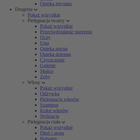
Opieka intymna
Drogeria
Pokaż wszystkie
Pielęgnacja twarzy
Pokaż wszystkie
Przeciwdziałanie starzeniu
Oczy
Usta
Opieka nocna
Opieka dzienna
Czyszczenie
Golenie
Słońce
Zęby
Włosy
Pokaż wszystkie
Odżywka
Pielęgnacja włosów
Szampon
Kolor włosów
Stylizacja
Pielęgnacja ciała
Pokaż wszystkie
Dłoń i stopa
Balsamy