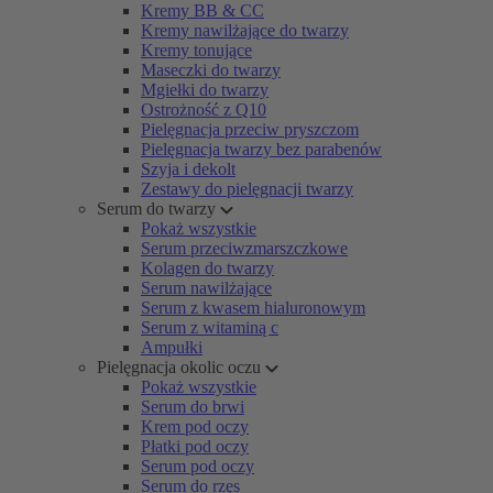
Kremy BB & CC
Kremy nawilżające do twarzy
Kremy tonujące
Maseczki do twarzy
Mgiełki do twarzy
Ostrożność z Q10
Pielęgnacja przeciw pryszczom
Pielęgnacja twarzy bez parabenów
Szyja i dekolt
Zestawy do pielęgnacji twarzy
Serum do twarzy
Pokaż wszystkie
Serum przeciwzmarszczkowe
Kolagen do twarzy
Serum nawilżające
Serum z kwasem hialuronowym
Serum z witaminą c
Ampułki
Pielęgnacja okolic oczu
Pokaż wszystkie
Serum do brwi
Krem pod oczy
Płatki pod oczy
Serum pod oczy
Serum do rzęs