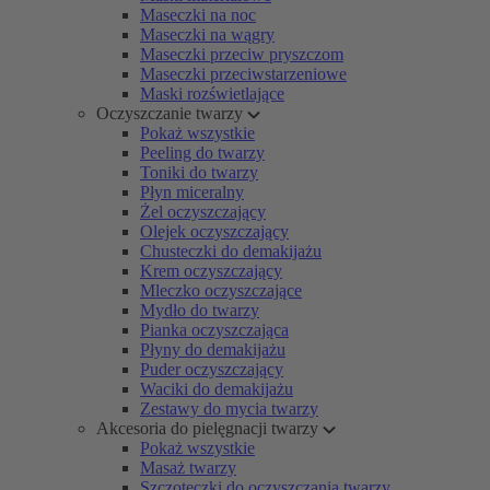
Maseczki na noc
Maseczki na wągry
Maseczki przeciw pryszczom
Maseczki przeciwstarzeniowe
Maski rozświetlające
Oczyszczanie twarzy
Pokaż wszystkie
Peeling do twarzy
Toniki do twarzy
Płyn miceralny
Żel oczyszczający
Olejek oczyszczający
Chusteczki do demakijażu
Krem oczyszczający
Mleczko oczyszczające
Mydło do twarzy
Pianka oczyszczająca
Płyny do demakijażu
Puder oczyszczający
Waciki do demakijażu
Zestawy do mycia twarzy
Akcesoria do pielęgnacji twarzy
Pokaż wszystkie
Masaż twarzy
Szczoteczki do oczyszczania twarzy