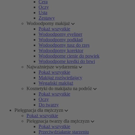
Cera
Oczy
Usta
Zestawy
Wodoodporny makijaż
Pokaż wszystkie
Wodoodporny eyeliner
Wodoodporny podkład
Wodoodporny tusz do rzęs
Wodoodporny korektor
Wodoodporne cienie do powiek
Wodoodporne kredki do brwi
Najważniejsze wydarzenia
Pokaż wszystkie
Makijaż rozświetlający
Wegański makijaż
Kosmetyki do makijażu na podróż
Pokaż wszystkie
Oczy
Do twarzy
Pielęgnacja dla mężczyzn
Pokaż wszystkie
Pielęgnacja twarzy dla mężczyzn
Pokaż wszystkie
Przeciwdziałanie starzeniu