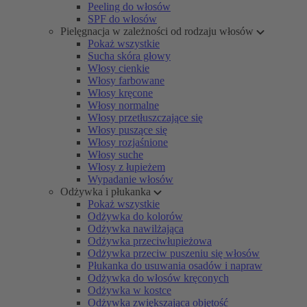
Peeling do włosów
SPF do włosów
Pielęgnacja w zależności od rodzaju włosów
Pokaż wszystkie
Sucha skóra głowy
Włosy cienkie
Włosy farbowane
Włosy kręcone
Włosy normalne
Włosy przetłuszczające się
Włosy puszące się
Włosy rozjaśnione
Włosy suche
Włosy z łupieżem
Wypadanie włosów
Odżywka i płukanka
Pokaż wszystkie
Odżywka do kolorów
Odżywka nawilżająca
Odżywka przeciwłupieżowa
Odżywka przeciw puszeniu się włosów
Płukanka do usuwania osadów i napraw
Odżywka do włosów kręconych
Odżywka w kostce
Odżywka zwiększająca objętość