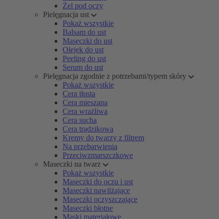
Żel pod oczy
Pielęgnacja ust
Pokaż wszystkie
Balsam do ust
Maseczki do ust
Olejek do ust
Peeling do ust
Serum do ust
Pielęgnacja zgodnie z potrzebami/typem skóry
Pokaż wszystkie
Cera tłusta
Cera mieszana
Cera wrażliwa
Cera sucha
Cera trądzikowa
Kremy do twarzy z filtrem
Na przebarwienia
Przeciwzmarszczkowe
Maseczki na twarz
Pokaż wszystkie
Maseczki do oczu i ust
Maseczki nawilżające
Maseczki oczyszczające
Maseczki błotne
Maski materiałowe