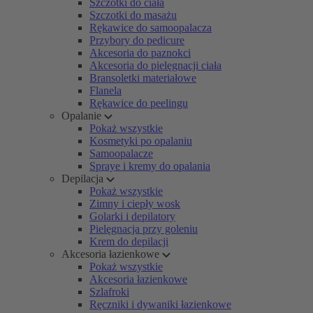
Szczotki do ciała
Szczotki do masażu
Rękawice do samoopalacza
Przybory do pedicure
Akcesoria do paznokci
Akcesoria do pielęgnacji ciała
Bransoletki materiałowe
Flanela
Rękawice do peelingu
Opalanie
Pokaż wszystkie
Kosmetyki po opalaniu
Samoopalacze
Spraye i kremy do opalania
Depilacja
Pokaż wszystkie
Zimny i ciepły wosk
Golarki i depilatory
Pielęgnacja przy goleniu
Krem do depilacji
Akcesoria łazienkowe
Pokaż wszystkie
Akcesoria łazienkowe
Szlafroki
Ręczniki i dywaniki łazienkowe