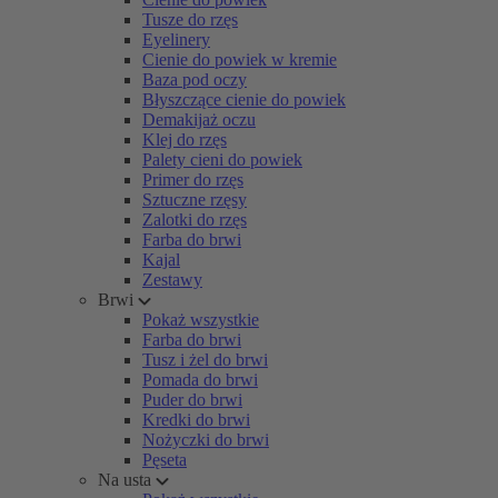
Tusze do rzęs
Eyelinery
Cienie do powiek w kremie
Baza pod oczy
Błyszczące cienie do powiek
Demakijaż oczu
Klej do rzęs
Palety cieni do powiek
Primer do rzęs
Sztuczne rzęsy
Zalotki do rzęs
Farba do brwi
Kajal
Zestawy
Brwi
Pokaż wszystkie
Farba do brwi
Tusz i żel do brwi
Pomada do brwi
Puder do brwi
Kredki do brwi
Nożyczki do brwi
Pęseta
Na usta