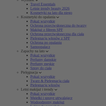
Travel Essentials
Letnie trendy beauty 2026
Kosmetyki na lato dla niego
Kosmetyki do opalania
Pokaż wszystkie
Ochrona przeciwsłoneczna do twarzy
Makijaż z filtrem SPF
Ochrona przeciwsłoneczna dla ciała
Pielęgnacja włosów z SPF
Ochrona po opalaniu
Samoopalacz
Zapachy na lato
Pokaż wszystkie
Perfumy damskie
Perfumy męskie
Spray do ciała
Pielęgnacja
Pokaż wszystkie
Twarz & Pielęgnacja ciała
Pielęgnacja włosów
Letni makijaż i trendy
Pokaż wszystkie
Mgiełki i spraye utrwalające
Wodoodporny makijaż