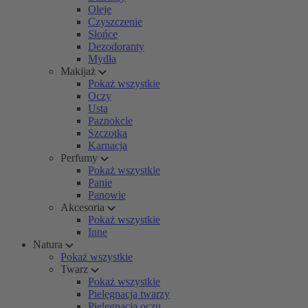
Oleje
Czyszczenie
Słońce
Dezodoranty
Mydła
Makijaż
Pokaż wszystkie
Oczy
Usta
Paznokcie
Szczotka
Karnacja
Perfumy
Pokaż wszystkie
Panie
Panowie
Akcesoria
Pokaż wszystkie
Inne
Natura
Pokaż wszystkie
Twarz
Pokaż wszystkie
Pielęgnacja twarzy
Pielęgnacja oczu