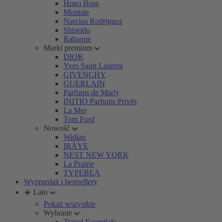
Hugo Boss
Montale
Narciso Rodriguez
Shiseido
Rabanne
Marki premium
DIOR
Yves Saint Laurent
GIVENCHY
GUERLAIN
Parfums de Marly
INITIO Parfums Privés
La Mer
Tom Ford
Nowość
Widian
IRÄYE
NEST NEW YORK
La Prairie
TYPEBEA
Wyprzedaż i bestsellery
☀️ Lato
Pokaż wszystkie
Wybrane
Travel Essentials