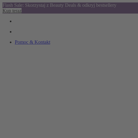
Flash Sale: Skorzystaj z Beauty Deals & odkryj bestsellery
Kup teraz
Pomoc & Kontakt