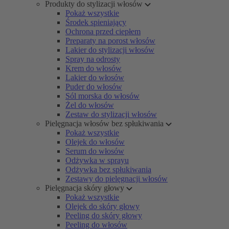
Produkty do stylizacji włosów
Pokaż wszystkie
Środek spieniający
Ochrona przed ciepłem
Preparaty na porost włosów
Lakier do stylizacji włosów
Spray na odrosty
Krem do włosów
Lakier do włosów
Puder do włosów
Sól morska do włosów
Żel do włosów
Zestaw do stylizacji włosów
Pielęgnacja włosów bez spłukiwania
Pokaż wszystkie
Olejek do włosów
Serum do włosów
Odżywka w sprayu
Odżywka bez spłukiwania
Zestawy do pielęgnacji włosów
Pielęgnacja skóry głowy
Pokaż wszystkie
Olejek do skóry głowy
Peeling do skóry głowy
Peeling do włosów