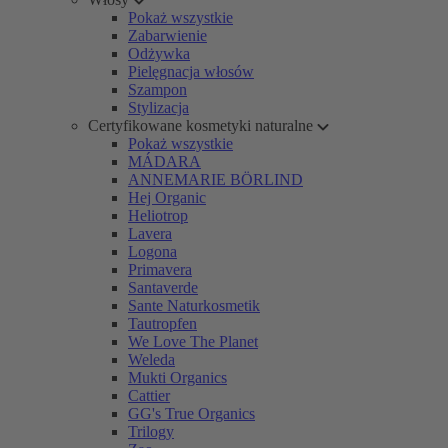
Pokaż wszystkie
Zabarwienie
Odżywka
Pielęgnacja włosów
Szampon
Stylizacja
Certyfikowane kosmetyki naturalne
Pokaż wszystkie
MÁDARA
ANNEMARIE BÖRLIND
Hej Organic
Heliotrop
Lavera
Logona
Primavera
Santaverde
Sante Naturkosmetik
Tautropfen
We Love The Planet
Weleda
Mukti Organics
Cattier
GG's True Organics
Trilogy