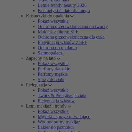
Letnie trendy beauty 2026
Kosmetyki na lato dla niego
Kosmetyki do opalania
Pokaż wszystkie
Ochrona przeciwsłoneczna do twarzy
Makijaż z filtrem SPF
Ochrona przeciwsłoneczna dla ciała
Pielęgnacja włosów z SPF
Ochrona po opalaniu
Samoopalacz
Zapachy na lato
Pokaż wszystkie
Perfumy damskie
Perfumy męskie
Spray do ciała
Pielęgnacja
Pokaż wszystkie
Twarz & Pielęgnacja ciała
Pielęgnacja włosów
Letni makijaż i trendy
Pokaż wszystkie
Mgiełki i spraye utrwalające
Wodoodporny makijaż
Lakier do paznokci