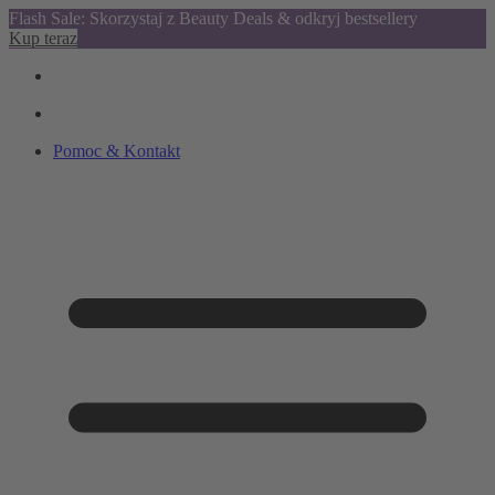
Flash Sale: Skorzystaj z Beauty Deals & odkryj bestsellery
Kup teraz
Pomoc & Kontakt