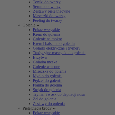
Toniki do twarzy
Serum do twarzy
Zestawy pielęgnacyjne
Maseczki do twarzy
Peeling do twarzy
Golenie
Pokaż wszystkie
Krem do golenia
Golenie na mokro
Krem i balsam po goleniu
Golarki elektryczne i trymery
Tradycyjne maszynki do golenia
Brzytwa
Golarka męska
Golenie wstępne
Miseczka do golenia
Mydło do golenia
Pędzel do golenia
Pianka do golenia
Stojak do golenia
Trymer i wosk do depilacji nosa
Żel do golenia
Zestawy do golenia
Pielęgnacja brody
Pokaż wszystkie