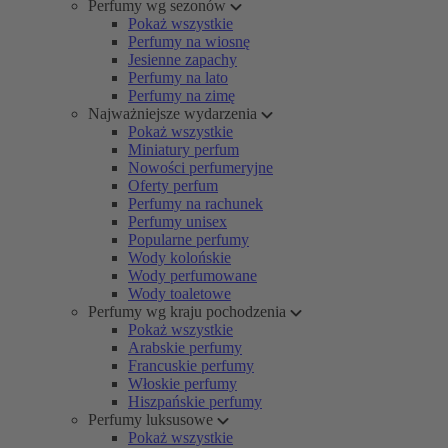
Perfumy wg sezonów
Pokaż wszystkie
Perfumy na wiosnę
Jesienne zapachy
Perfumy na lato
Perfumy na zimę
Najważniejsze wydarzenia
Pokaż wszystkie
Miniatury perfum
Nowości perfumeryjne
Oferty perfum
Perfumy na rachunek
Perfumy unisex
Popularne perfumy
Wody kolońskie
Wody perfumowane
Wody toaletowe
Perfumy wg kraju pochodzenia
Pokaż wszystkie
Arabskie perfumy
Francuskie perfumy
Włoskie perfumy
Hiszpańskie perfumy
Perfumy luksusowe
Pokaż wszystkie