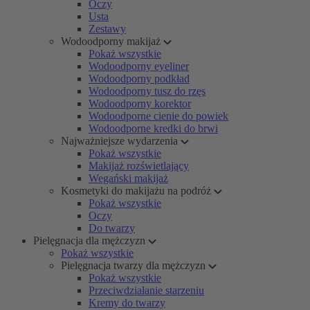
Oczy
Usta
Zestawy
Wodoodporny makijaż
Pokaż wszystkie
Wodoodporny eyeliner
Wodoodporny podkład
Wodoodporny tusz do rzęs
Wodoodporny korektor
Wodoodporne cienie do powiek
Wodoodporne kredki do brwi
Najważniejsze wydarzenia
Pokaż wszystkie
Makijaż rozświetlający
Wegański makijaż
Kosmetyki do makijażu na podróż
Pokaż wszystkie
Oczy
Do twarzy
Pielęgnacja dla mężczyzn
Pokaż wszystkie
Pielęgnacja twarzy dla mężczyzn
Pokaż wszystkie
Przeciwdziałanie starzeniu
Kremy do twarzy