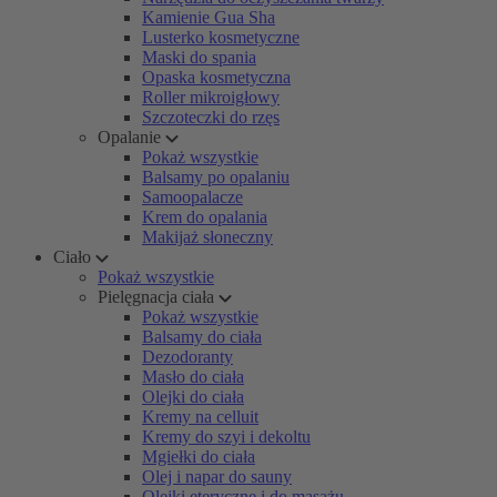
Kamienie Gua Sha
Lusterko kosmetyczne
Maski do spania
Opaska kosmetyczna
Roller mikroigłowy
Szczoteczki do rzęs
Opalanie
Pokaż wszystkie
Balsamy po opalaniu
Samoopalacze
Krem do opalania
Makijaż słoneczny
Ciało
Pokaż wszystkie
Pielęgnacja ciała
Pokaż wszystkie
Balsamy do ciała
Dezodoranty
Masło do ciała
Olejki do ciała
Kremy na celluit
Kremy do szyi i dekoltu
Mgiełki do ciała
Olej i napar do sauny
Olejki eteryczne i do masażu