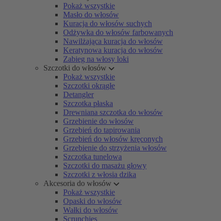
Pokaż wszystkie
Masło do włosów
Kuracja do włosów suchych
Odżywka do włosów farbowanych
Nawilżająca kuracja do włosów
Keratynowa kuracja do włosów
Zabieg na włosy loki
Szczotki do włosów
Pokaż wszystkie
Szczotki okrągłe
Detangler
Szczotka płaska
Drewniana szczotka do włosów
Grzebienie do włosów
Grzebień do tapirowania
Grzebień do włosów kręconych
Grzebienie do strzyżenia włosów
Szczotka tunelowa
Szczotki do masażu głowy
Szczotki z włosia dzika
Akcesoria do włosów
Pokaż wszystkie
Opaski do włosów
Wałki do włosów
Scrunchies