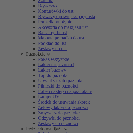
Szminki
Błyszczyki
Konturówki do ust
Błyszczyk powiększający usta
Pomadki w płynie
Akcesoria do makijażu ust
Balsamy do ust
Matowa pomadka do ust
Podkład do ust
Zestawy do ust
Paznokcie
Pokaż wszystkie
Lakier do paznokci
Lakier bazowy
Top do paznokci
Utwardzacz do paznokci
Pilniczki do paznokci
Folie i naklejki na paznokcie
Lampy UV
Środek do usuwania skórek
Żelowy lakier do paznokci
Zmywacz do paznokci
Odżywki do paznokci
Zestawy do paznokci
Pędzle do makijażu