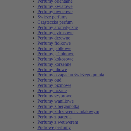
Perfumy orientalne
Perfumy kwiatowe
Perfumy owocowe
Świeże perfumy
Cząsteczka perfum
Perfumy aromatyczne
Perfumy cytrusowe
Perfumy drzewne
Perfumy fiołkowe
Perfumy jabłkowe
Perfumy jaśminowe
Perfumy kokosowe
Perfumy korzenne
Perfumy liliowe
Perfumy o zapachu świeżego prania
Perfumy oud
Perfumy piżmowe
Perfumy różane
Perfumy szyprowe
Perfumy waniliowe
Perfumy z bergamotką
Perfumy z drzewem sandałowym
Perfumy z paczulą
Perfumy z wetiwerem
Pudrowe perfumy