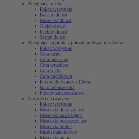
Pielęgnacja ust
Pokaż wszystkie
Balsam do ust
Maseczki do ust
Olejek do ust
Peeling do ust
Serum do ust
Pielęgnacja zgodnie z potrzebami/typem skóry
Pokaż wszystkie
Cera tłusta
Cera mieszana
Cera wrażliwa
Cera sucha
Cera trądzikowa
Kremy do twarzy z filtrem
Na przebarwienia
Przeciwzmarszczkowe
Maseczki na twarz
Pokaż wszystkie
Maseczki do oczu i ust
Maseczki nawilżające
Maseczki oczyszczające
Maseczki błotne
Maski materiałowe
Maseczki na noc