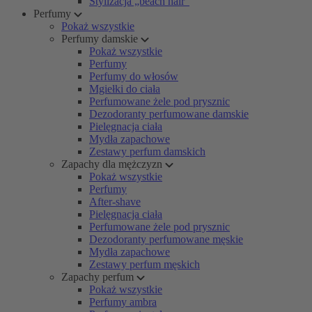
Stylizacja „beach hair”
Perfumy
Pokaż wszystkie
Perfumy damskie
Pokaż wszystkie
Perfumy
Perfumy do włosów
Mgiełki do ciała
Perfumowane żele pod prysznic
Dezodoranty perfumowane damskie
Pielęgnacja ciała
Mydła zapachowe
Zestawy perfum damskich
Zapachy dla mężczyzn
Pokaż wszystkie
Perfumy
After-shave
Pielęgnacja ciała
Perfumowane żele pod prysznic
Dezodoranty perfumowane męskie
Mydła zapachowe
Zestawy perfum męskich
Zapachy perfum
Pokaż wszystkie
Perfumy ambra