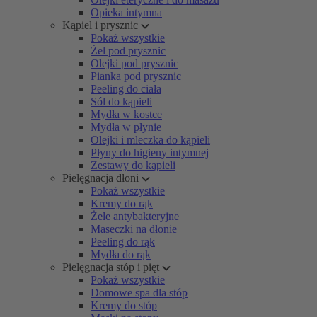
Opieka intymna
Kąpiel i prysznic
Pokaż wszystkie
Żel pod prysznic
Olejki pod prysznic
Pianka pod prysznic
Peeling do ciała
Sól do kąpieli
Mydła w kostce
Mydła w płynie
Olejki i mleczka do kąpieli
Płyny do higieny intymnej
Zestawy do kąpieli
Pielęgnacja dłoni
Pokaż wszystkie
Kremy do rąk
Żele antybakteryjne
Maseczki na dłonie
Peeling do rąk
Mydła do rąk
Pielęgnacja stóp i pięt
Pokaż wszystkie
Domowe spa dla stóp
Kremy do stóp