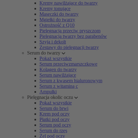
Kremy nawilżające do twarzy
Kremy tonujące
Maseczki do twarzy
Mgiełki do twarzy
Ostrożność z Q10
Pielęgnacja przeciw pryszczom
Pielęgnacja twarzy bez parabenów
Szyja i dekolt
Zestawy do pielęgnacji twarzy
Serum do twarzy
Pokaż wszystkie
Serum przeciwzmarszczkowe
Kolagen do twarzy
Serum nawilżające
Serum z kwasem hialuronowym
Serum z witaminą c
Ampułki
Pielęgnacja okolic oczu
Pokaż wszystkie
Serum do brwi
Krem pod oczy
Płatki pod oczy
Serum pod oczy
Serum do rzęs
Żel pod oczy