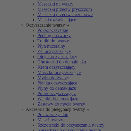
Maseczki na wągry
Maseczki przeciw pryszczom
Maseczki przeciwstarzeniowe
Maski rozświetlające
Oczyszczanie twarzy
Pokaż wszystkie
Peeling do twarzy
Toniki do twarzy
Płyn miceralny
Żel oczyszczający
Olejek oczyszczający
Chusteczki do demakijażu
Krem oczyszczający
Mleczko oczyszczające
Mydło do twarzy
Pianka oczyszczająca
Płyny do demakijażu
Puder oczyszczający
Waciki do demakijażu
Zestawy do mycia twarzy
Akcesoria do pielęgnacji twarzy
Pokaż wszystkie
Masaż twarzy
Szczoteczki do oczyszczania twarzy
Narzędzia do oczyszczania twarzy