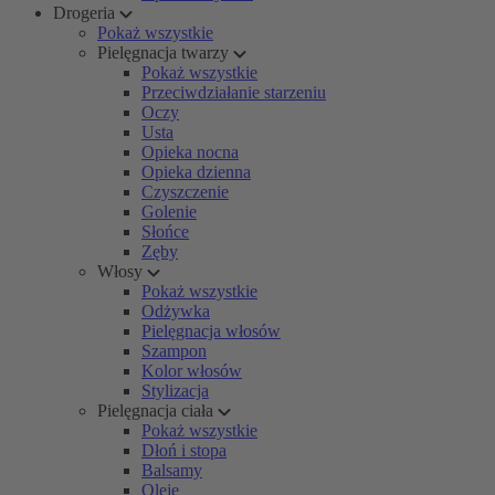
Drogeria
Pokaż wszystkie
Pielęgnacja twarzy
Pokaż wszystkie
Przeciwdziałanie starzeniu
Oczy
Usta
Opieka nocna
Opieka dzienna
Czyszczenie
Golenie
Słońce
Zęby
Włosy
Pokaż wszystkie
Odżywka
Pielęgnacja włosów
Szampon
Kolor włosów
Stylizacja
Pielęgnacja ciała
Pokaż wszystkie
Dłoń i stopa
Balsamy
Oleje