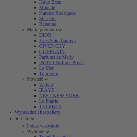
Hugo Boss
Montale
Narciso Rodriguez
Shiseido
Rabanne
Marki premium
DIOR
Yves Saint Laurent
GIVENCHY
GUERLAIN
Parfums de Marly
INITIO Parfums Privés
La Mer
Tom Ford
Nowość
Widian
IRÄYE
NEST NEW YORK
La Prairie
TYPEBEA
Wyprzedaż i bestsellery
☀️ Lato
Pokaż wszystkie
Wybrane
Travel Essentials