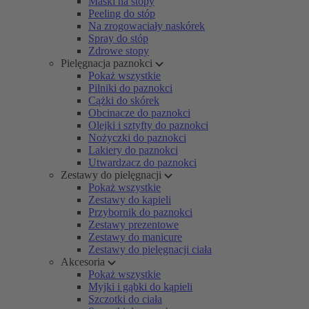
Maski na stopy
Peeling do stóp
Na zrogowaciały naskórek
Spray do stóp
Zdrowe stopy
Pielęgnacja paznokci
Pokaż wszystkie
Pilniki do paznokci
Cążki do skórek
Obcinacze do paznokci
Olejki i sztyfty do paznokci
Nożyczki do paznokci
Lakiery do paznokci
Utwardzacz do paznokci
Zestawy do pielęgnacji
Pokaż wszystkie
Zestawy do kąpieli
Przybornik do paznokci
Zestawy prezentowe
Zestawy do manicure
Zestawy do pielęgnacji ciała
Akcesoria
Pokaż wszystkie
Myjki i gąbki do kąpieli
Szczotki do ciała