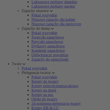
Luksusowe perfumy damskie
Luksusowe perfumy męskie
Zapachy niszowe
Pokaż wszystkie
Niszowe zapachy dla kobiet
Niszowe zapachy dla mężczyzn
Zapachy do domu
Pokaż wszystkie
Świeczki zapachowe
Patyczki zapachowe
Dyfuzory zapachowe
Kamienie zapachowe
Odświeżacze powietrza
Zapachy do samochodu
Twarz
Pokaż wszystkie
Pielęgnacja twarzy
Pokaż wszystkie
Kremy do twarzy
Kremy przeciwzmarszczkowe
Kremy na dzień
Kremy na noc
Olejki do twarzy
24-godzinna pielęgnacja twarzy
Kremy BB & CC