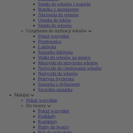
Spinki do włosów i wsuwki
Butelka z atomizerem
Akcesoria do włosów
Opaska do loków
Spinki do włosów
Urządzenia do stylizacji włosów
Pokaż wszystkie
Prostownica
Lokówka
Suszarko lokówka
Wałki do włosów na gorąco
Maszynki do strzyżenia włosów
Nożyczki do cieniowania włosów
Nożyczki do włosów
Peleryna fryzjerska
Suszarka z dyfuzorem
Szczotko suszarka
Makijaż
Pokaż wszystkie
Do twarzy
Pokaż wszystkie
Podkłady
Korektory
Pudry do twarzy
Róż do policzków