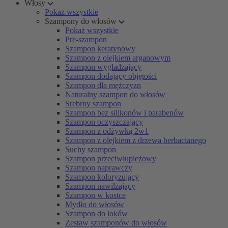
Włosy
Pokaż wszystkie
Szampony do włosów
Pokaż wszystkie
Pre-szampon
Szampon keratynowy
Szampon z olejkiem arganowym
Szampon wygładzający
Szampon dodający objętości
Szampon dla mężczyzn
Naturalny szampon do włosów
Srebrny szampon
Szampon bez silikonów i parabenów
Szampon oczyszczający
Szampon z odżywką 2w1
Szampon z olejkiem z drzewa herbacianego
Suchy szampon
Szampon przeciwłupieżowy
Szampon naprawczy
Szampon koloryzujący
Szampon nawilżający
Szampon w kostce
Mydło do włosów
Szampon do loków
Zestaw szamponów do włosów