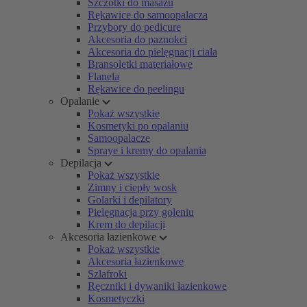
Szczotki do masażu
Rękawice do samoopalacza
Przybory do pedicure
Akcesoria do paznokci
Akcesoria do pielęgnacji ciała
Bransoletki materiałowe
Flanela
Rękawice do peelingu
Opalanie
Pokaż wszystkie
Kosmetyki po opalaniu
Samoopalacze
Spraye i kremy do opalania
Depilacja
Pokaż wszystkie
Zimny i ciepły wosk
Golarki i depilatory
Pielęgnacja przy goleniu
Krem do depilacji
Akcesoria łazienkowe
Pokaż wszystkie
Akcesoria łazienkowe
Szlafroki
Ręczniki i dywaniki łazienkowe
Kosmetyczki