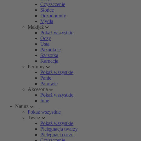
Czyszczenie
Słońce
Dezodoranty
Mydła
Makijaż
Pokaż wszystkie
Oczy
Usta
Paznokcie
Szczotka
Karnacja
Perfumy
Pokaż wszystkie
Panie
Panowie
Akcesoria
Pokaż wszystkie
Inne
Natura
Pokaż wszystkie
Twarz
Pokaż wszystkie
Pielęgnacja twarzy
Pielęgnacja oczu
Czyszczenie