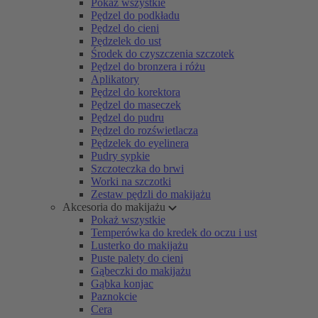
Pokaż wszystkie
Pędzel do podkładu
Pędzel do cieni
Pędzelek do ust
Środek do czyszczenia szczotek
Pędzel do bronzera i różu
Aplikatory
Pędzel do korektora
Pędzel do maseczek
Pędzel do pudru
Pędzel do rozświetlacza
Pędzelek do eyelinera
Pudry sypkie
Szczoteczka do brwi
Worki na szczotki
Zestaw pędzli do makijażu
Akcesoria do makijażu
Pokaż wszystkie
Temperówka do kredek do oczu i ust
Lusterko do makijażu
Puste palety do cieni
Gąbeczki do makijażu
Gąbka konjac
Paznokcie
Cera