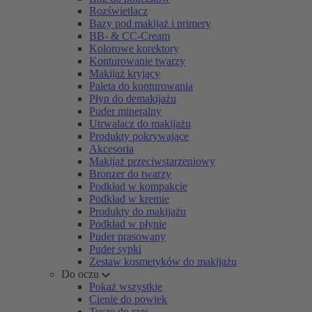
Rozświetlacz
Bazy pod makijaż i primery
BB- & CC-Cream
Kolorowe korektory
Konturowanie twarzy
Makijaż kryjący
Paleta do konturowania
Płyn do demakijażu
Puder mineralny
Utrwalacz do makijażu
Produkty pokrywające
Akcesoria
Makijaż przeciwstarzeniowy
Bronzer do twarzy
Podkład w kompakcie
Podkład w kremie
Produkty do makijażu
Podkład w płynie
Puder prasowany
Puder sypki
Zestaw kosmetyków do makijażu
Do oczu
Pokaż wszystkie
Cienie do powiek
Tusze do rzęs