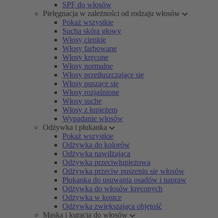
SPF do włosów
Pielęgnacja w zależności od rodzaju włosów
Pokaż wszystkie
Sucha skóra głowy
Włosy cienkie
Włosy farbowane
Włosy kręcone
Włosy normalne
Włosy przetłuszczające się
Włosy puszące się
Włosy rozjaśnione
Włosy suche
Włosy z łupieżem
Wypadanie włosów
Odżywka i płukanka
Pokaż wszystkie
Odżywka do kolorów
Odżywka nawilżająca
Odżywka przeciwłupieżowa
Odżywka przeciw puszeniu się włosów
Płukanka do usuwania osadów i napraw
Odżywka do włosów kręconych
Odżywka w kostce
Odżywka zwiększająca objętość
Maska i kuracja do włosów