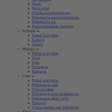
Maski
Mężczyźni
Opieka stomatologiczna
Pielęgnacja przeciwsłoneczna
Pielęgnacja ust
Przeciwdziałanie starzeniu
Perfumy
Pokaż wszystkie
Kobiety
Unisex
Makijaż
Pokaż wszystkie
Oczy
Usta
Paznokcie
Karnacja
Ciało
Pokaż wszystkie
Pielęgnacja ciała
Oczyszczanie
Pielęgnacja przeciwsłoneczna
Pielęgnacja dłoni i stóp
Panowie
Ciąża i opieka nad dzieckiem
Włosy