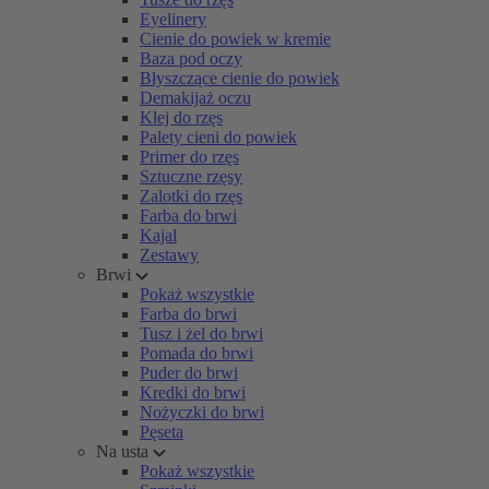
Eyelinery
Cienie do powiek w kremie
Baza pod oczy
Błyszczące cienie do powiek
Demakijaż oczu
Klej do rzęs
Palety cieni do powiek
Primer do rzęs
Sztuczne rzęsy
Zalotki do rzęs
Farba do brwi
Kajal
Zestawy
Brwi
Pokaż wszystkie
Farba do brwi
Tusz i żel do brwi
Pomada do brwi
Puder do brwi
Kredki do brwi
Nożyczki do brwi
Pęseta
Na usta
Pokaż wszystkie