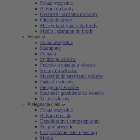
Pokaż wszystkie
Balsam do brody
Grzebień i szczotka do brody
Olejek do brody
Maszynki i trymery do brody
Mydło i szampon do brody
Włosy
Pokaż wszystkie
Szampony
Pomada
Stylizacja włosów
Przeciw wypadaniu włosów
Kremy do włosów
Maszynki do strzyżenia włosów
Pasty do włosów
Pielęgnacja włosów
Szczotki i grzebienie do włosów
Żel do włosów
Pielęgnacja ciała
Pokaż wszystkie
Balsam do ciała
Dezodoranty i antyperspiranty
Żel pod prysznic
Oczyszczanie ciała i peelingi
Mydło