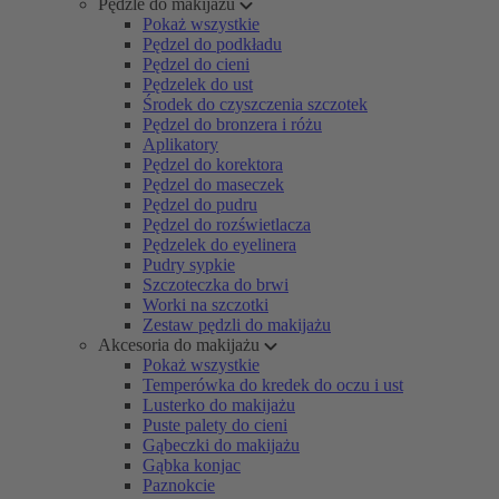
Pędzle do makijażu
Pokaż wszystkie
Pędzel do podkładu
Pędzel do cieni
Pędzelek do ust
Środek do czyszczenia szczotek
Pędzel do bronzera i różu
Aplikatory
Pędzel do korektora
Pędzel do maseczek
Pędzel do pudru
Pędzel do rozświetlacza
Pędzelek do eyelinera
Pudry sypkie
Szczoteczka do brwi
Worki na szczotki
Zestaw pędzli do makijażu
Akcesoria do makijażu
Pokaż wszystkie
Temperówka do kredek do oczu i ust
Lusterko do makijażu
Puste palety do cieni
Gąbeczki do makijażu
Gąbka konjac
Paznokcie