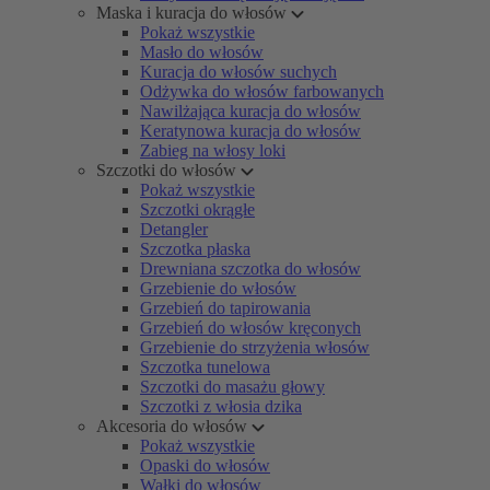
Maska i kuracja do włosów
Pokaż wszystkie
Masło do włosów
Kuracja do włosów suchych
Odżywka do włosów farbowanych
Nawilżająca kuracja do włosów
Keratynowa kuracja do włosów
Zabieg na włosy loki
Szczotki do włosów
Pokaż wszystkie
Szczotki okrągłe
Detangler
Szczotka płaska
Drewniana szczotka do włosów
Grzebienie do włosów
Grzebień do tapirowania
Grzebień do włosów kręconych
Grzebienie do strzyżenia włosów
Szczotka tunelowa
Szczotki do masażu głowy
Szczotki z włosia dzika
Akcesoria do włosów
Pokaż wszystkie
Opaski do włosów
Wałki do włosów