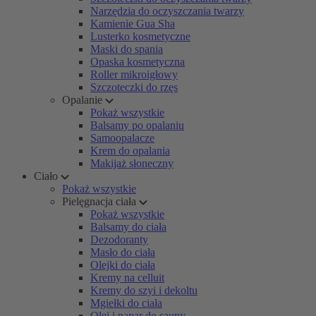
Narzędzia do oczyszczania twarzy
Kamienie Gua Sha
Lusterko kosmetyczne
Maski do spania
Opaska kosmetyczna
Roller mikroigłowy
Szczoteczki do rzęs
Opalanie
Pokaż wszystkie
Balsamy po opalaniu
Samoopalacze
Krem do opalania
Makijaż słoneczny
Ciało
Pokaż wszystkie
Pielęgnacja ciała
Pokaż wszystkie
Balsamy do ciała
Dezodoranty
Masło do ciała
Olejki do ciała
Kremy na celluit
Kremy do szyi i dekoltu
Mgiełki do ciała
Olej i napar do sauny