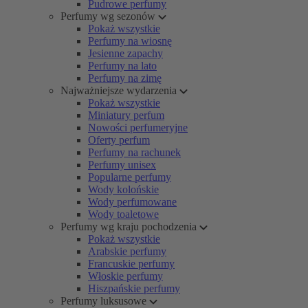
Pudrowe perfumy
Perfumy wg sezonów
Pokaż wszystkie
Perfumy na wiosnę
Jesienne zapachy
Perfumy na lato
Perfumy na zimę
Najważniejsze wydarzenia
Pokaż wszystkie
Miniatury perfum
Nowości perfumeryjne
Oferty perfum
Perfumy na rachunek
Perfumy unisex
Popularne perfumy
Wody kolońskie
Wody perfumowane
Wody toaletowe
Perfumy wg kraju pochodzenia
Pokaż wszystkie
Arabskie perfumy
Francuskie perfumy
Włoskie perfumy
Hiszpańskie perfumy
Perfumy luksusowe