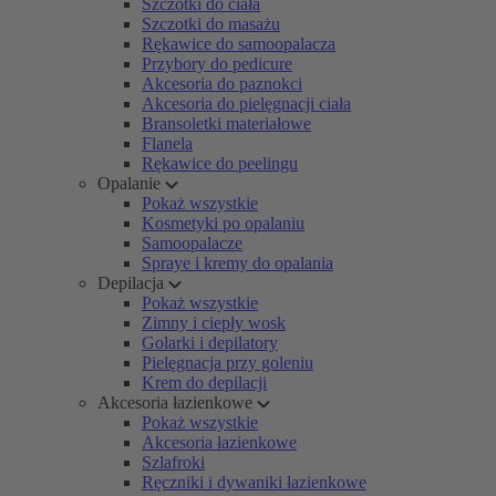
Szczotki do ciała
Szczotki do masażu
Rękawice do samoopalacza
Przybory do pedicure
Akcesoria do paznokci
Akcesoria do pielęgnacji ciała
Bransoletki materiałowe
Flanela
Rękawice do peelingu
Opalanie
Pokaż wszystkie
Kosmetyki po opalaniu
Samoopalacze
Spraye i kremy do opalania
Depilacja
Pokaż wszystkie
Zimny i ciepły wosk
Golarki i depilatory
Pielęgnacja przy goleniu
Krem do depilacji
Akcesoria łazienkowe
Pokaż wszystkie
Akcesoria łazienkowe
Szlafroki
Ręczniki i dywaniki łazienkowe