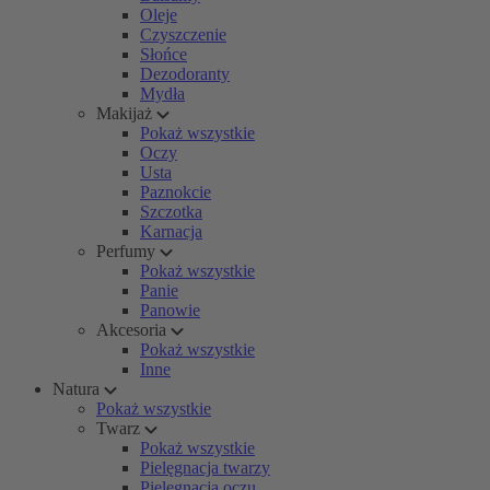
Oleje
Czyszczenie
Słońce
Dezodoranty
Mydła
Makijaż
Pokaż wszystkie
Oczy
Usta
Paznokcie
Szczotka
Karnacja
Perfumy
Pokaż wszystkie
Panie
Panowie
Akcesoria
Pokaż wszystkie
Inne
Natura
Pokaż wszystkie
Twarz
Pokaż wszystkie
Pielęgnacja twarzy
Pielęgnacja oczu