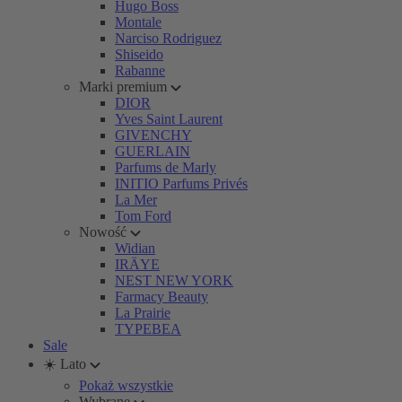
Hugo Boss
Montale
Narciso Rodriguez
Shiseido
Rabanne
Marki premium
DIOR
Yves Saint Laurent
GIVENCHY
GUERLAIN
Parfums de Marly
INITIO Parfums Privés
La Mer
Tom Ford
Nowość
Widian
IRÄYE
NEST NEW YORK
Farmacy Beauty
La Prairie
TYPEBEA
Sale
☀️ Lato
Pokaż wszystkie
Wybrane