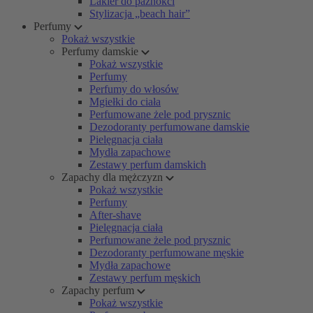
Lakier do paznokci
Stylizacja „beach hair”
Perfumy
Pokaż wszystkie
Perfumy damskie
Pokaż wszystkie
Perfumy
Perfumy do włosów
Mgiełki do ciała
Perfumowane żele pod prysznic
Dezodoranty perfumowane damskie
Pielęgnacja ciała
Mydła zapachowe
Zestawy perfum damskich
Zapachy dla mężczyzn
Pokaż wszystkie
Perfumy
After-shave
Pielęgnacja ciała
Perfumowane żele pod prysznic
Dezodoranty perfumowane męskie
Mydła zapachowe
Zestawy perfum męskich
Zapachy perfum
Pokaż wszystkie