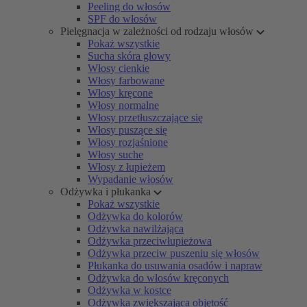
Peeling do włosów
SPF do włosów
Pielęgnacja w zależności od rodzaju włosów
Pokaż wszystkie
Sucha skóra głowy
Włosy cienkie
Włosy farbowane
Włosy kręcone
Włosy normalne
Włosy przetłuszczające się
Włosy puszące się
Włosy rozjaśnione
Włosy suche
Włosy z łupieżem
Wypadanie włosów
Odżywka i płukanka
Pokaż wszystkie
Odżywka do kolorów
Odżywka nawilżająca
Odżywka przeciwłupieżowa
Odżywka przeciw puszeniu się włosów
Płukanka do usuwania osadów i napraw
Odżywka do włosów kręconych
Odżywka w kostce
Odżywka zwiększająca objętość