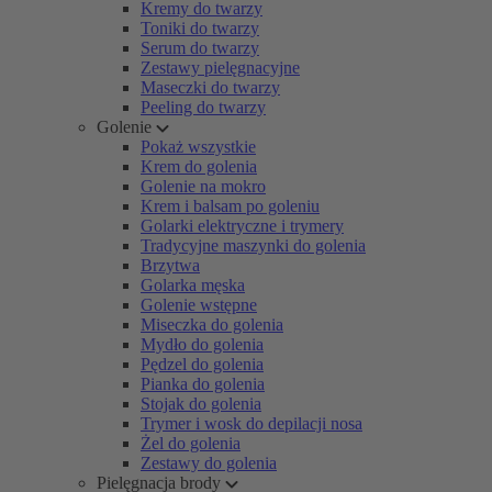
Kremy do twarzy
Toniki do twarzy
Serum do twarzy
Zestawy pielęgnacyjne
Maseczki do twarzy
Peeling do twarzy
Golenie
Pokaż wszystkie
Krem do golenia
Golenie na mokro
Krem i balsam po goleniu
Golarki elektryczne i trymery
Tradycyjne maszynki do golenia
Brzytwa
Golarka męska
Golenie wstępne
Miseczka do golenia
Mydło do golenia
Pędzel do golenia
Pianka do golenia
Stojak do golenia
Trymer i wosk do depilacji nosa
Żel do golenia
Zestawy do golenia
Pielęgnacja brody