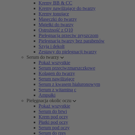
Kremy BB & CC
Kremy nawilżające do twarzy
Kremy tonujące
Maseczki do twarzy
Mgiełki do twarzy
Ostrożność z Q10
Pielęgnacja przeciw pryszczom
Pielęgnacja twarzy bez parabenów
Szyja i dekolt
Zestawy do pielęgnacji twarzy
Serum do twarzy
Pokaż wszystkie
Serum przeciwzmarszczkowe
Kolagen do twarzy
Serum nawilżające
Serum z kwasem hialuronowym
Serum z witaminą c
Ampułki
Pielęgnacja okolic oczu
Pokaż wszystkie
Serum do brwi
Krem pod oczy
Płatki pod oczy
Serum pod oczy
Serum do rzęs