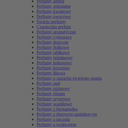
Perfumy ambra
Perfumy orientalne
Perfumy kwiatowe
Perfumy owocowe
Świeże perfumy
Cząsteczka perfum
Perfumy aromatyczne
Perfumy cytrusowe
Perfumy drzewne
Perfumy fiołkowe
Perfumy jabłkowe
Perfumy jaśminowe
Perfumy kokosowe
Perfumy korzenne
Perfumy liliowe
Perfumy o zapachu świeżego prania
Perfumy oud
Perfumy piżmowe
Perfumy różane
Perfumy szyprowe
Perfumy waniliowe
Perfumy z bergamotką
Perfumy z drzewem sandałowym
Perfumy z paczulą
Perfumy z wetiwerem