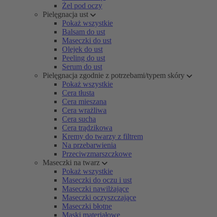
Żel pod oczy
Pielęgnacja ust
Pokaż wszystkie
Balsam do ust
Maseczki do ust
Olejek do ust
Peeling do ust
Serum do ust
Pielęgnacja zgodnie z potrzebami/typem skóry
Pokaż wszystkie
Cera tłusta
Cera mieszana
Cera wrażliwa
Cera sucha
Cera trądzikowa
Kremy do twarzy z filtrem
Na przebarwienia
Przeciwzmarszczkowe
Maseczki na twarz
Pokaż wszystkie
Maseczki do oczu i ust
Maseczki nawilżające
Maseczki oczyszczające
Maseczki błotne
Maski materiałowe