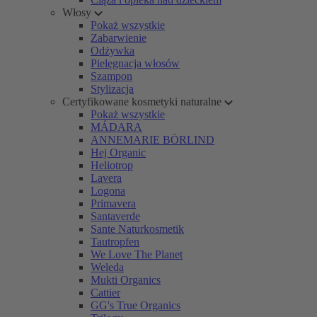
Włosy
Pokaż wszystkie
Zabarwienie
Odżywka
Pielęgnacja włosów
Szampon
Stylizacja
Certyfikowane kosmetyki naturalne
Pokaż wszystkie
MÁDARA
ANNEMARIE BÖRLIND
Hej Organic
Heliotrop
Lavera
Logona
Primavera
Santaverde
Sante Naturkosmetik
Tautropfen
We Love The Planet
Weleda
Mukti Organics
Cattier
GG's True Organics