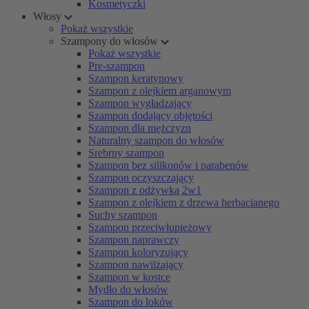
Kosmetyczki
Włosy
Pokaż wszystkie
Szampony do włosów
Pokaż wszystkie
Pre-szampon
Szampon keratynowy
Szampon z olejkiem arganowym
Szampon wygładzający
Szampon dodający objętości
Szampon dla mężczyzn
Naturalny szampon do włosów
Srebrny szampon
Szampon bez silikonów i parabenów
Szampon oczyszczający
Szampon z odżywką 2w1
Szampon z olejkiem z drzewa herbacianego
Suchy szampon
Szampon przeciwłupieżowy
Szampon naprawczy
Szampon koloryzujący
Szampon nawilżający
Szampon w kostce
Mydło do włosów
Szampon do loków