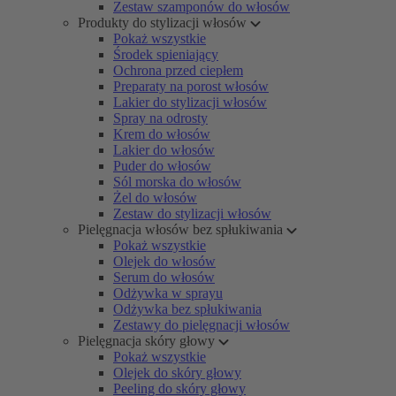
Zestaw szamponów do włosów
Produkty do stylizacji włosów
Pokaż wszystkie
Środek spieniający
Ochrona przed ciepłem
Preparaty na porost włosów
Lakier do stylizacji włosów
Spray na odrosty
Krem do włosów
Lakier do włosów
Puder do włosów
Sól morska do włosów
Żel do włosów
Zestaw do stylizacji włosów
Pielęgnacja włosów bez spłukiwania
Pokaż wszystkie
Olejek do włosów
Serum do włosów
Odżywka w sprayu
Odżywka bez spłukiwania
Zestawy do pielęgnacji włosów
Pielęgnacja skóry głowy
Pokaż wszystkie
Olejek do skóry głowy
Peeling do skóry głowy