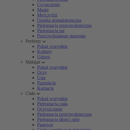
Czyszczenie
Maski
Mężczyźni
Opieka stomatologiczna
Pielęgnacja przeciwsłoneczna
Pielęgnacja ust
Przeciwdziałanie starzeniu
Perfumy
Pokaż wszystkie
Kobiety
Unisex
Makijaż
Pokaż wszystkie
Oczy
Usta
Paznokcie
Karnacja
Ciało
Pokaż wszystkie
Pielęgnacja ciała
Oczyszczanie
Pielęgnacja przeciwsłoneczna
Pielęgnacja dłoni i stóp
Panowie
Ciąża i opieka nad dzieckiem