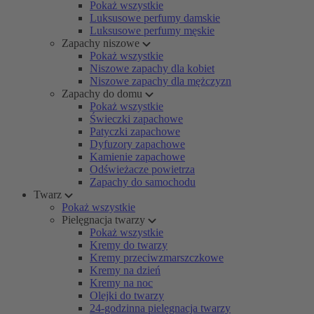
Pokaż wszystkie
Luksusowe perfumy damskie
Luksusowe perfumy męskie
Zapachy niszowe
Pokaż wszystkie
Niszowe zapachy dla kobiet
Niszowe zapachy dla mężczyzn
Zapachy do domu
Pokaż wszystkie
Świeczki zapachowe
Patyczki zapachowe
Dyfuzory zapachowe
Kamienie zapachowe
Odświeżacze powietrza
Zapachy do samochodu
Twarz
Pokaż wszystkie
Pielęgnacja twarzy
Pokaż wszystkie
Kremy do twarzy
Kremy przeciwzmarszczkowe
Kremy na dzień
Kremy na noc
Olejki do twarzy
24-godzinna pielęgnacja twarzy