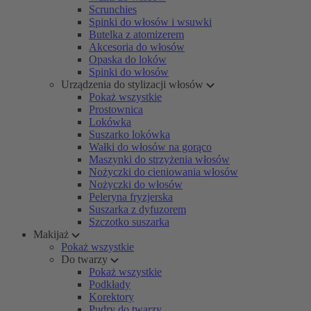
Scrunchies
Spinki do włosów i wsuwki
Butelka z atomizerem
Akcesoria do włosów
Opaska do loków
Spinki do włosów
Urządzenia do stylizacji włosów
Pokaż wszystkie
Prostownica
Lokówka
Suszarko lokówka
Wałki do włosów na gorąco
Maszynki do strzyżenia włosów
Nożyczki do cieniowania włosów
Nożyczki do włosów
Peleryna fryzjerska
Suszarka z dyfuzorem
Szczotko suszarka
Makijaż
Pokaż wszystkie
Do twarzy
Pokaż wszystkie
Podkłady
Korektory
Pudry do twarzy