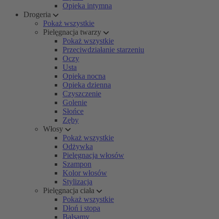
Opieka intymna
Drogeria
Pokaż wszystkie
Pielęgnacja twarzy
Pokaż wszystkie
Przeciwdziałanie starzeniu
Oczy
Usta
Opieka nocna
Opieka dzienna
Czyszczenie
Golenie
Słońce
Zęby
Włosy
Pokaż wszystkie
Odżywka
Pielęgnacja włosów
Szampon
Kolor włosów
Stylizacja
Pielęgnacja ciała
Pokaż wszystkie
Dłoń i stopa
Balsamy