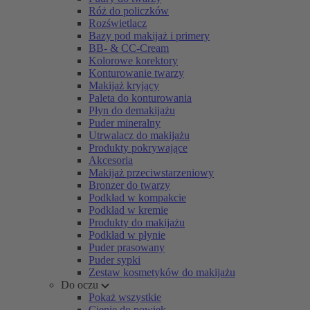
Róż do policzków
Rozświetlacz
Bazy pod makijaż i primery
BB- & CC-Cream
Kolorowe korektory
Konturowanie twarzy
Makijaż kryjący
Paleta do konturowania
Płyn do demakijażu
Puder mineralny
Utrwalacz do makijażu
Produkty pokrywające
Akcesoria
Makijaż przeciwstarzeniowy
Bronzer do twarzy
Podkład w kompakcie
Podkład w kremie
Produkty do makijażu
Podkład w płynie
Puder prasowany
Puder sypki
Zestaw kosmetyków do makijażu
Do oczu
Pokaż wszystkie
Cienie do powiek