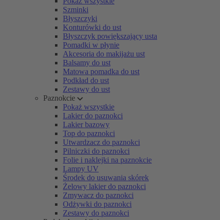
Pokaż wszystkie
Szminki
Błyszczyki
Konturówki do ust
Błyszczyk powiększający usta
Pomadki w płynie
Akcesoria do makijażu ust
Balsamy do ust
Matowa pomadka do ust
Podkład do ust
Zestawy do ust
Paznokcie
Pokaż wszystkie
Lakier do paznokci
Lakier bazowy
Top do paznokci
Utwardzacz do paznokci
Pilniczki do paznokci
Folie i naklejki na paznokcie
Lampy UV
Środek do usuwania skórek
Żelowy lakier do paznokci
Zmywacz do paznokci
Odżywki do paznokci
Zestawy do paznokci