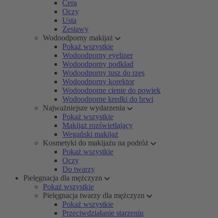
Cera
Oczy
Usta
Zestawy
Wodoodporny makijaż
Pokaż wszystkie
Wodoodporny eyeliner
Wodoodporny podkład
Wodoodporny tusz do rzęs
Wodoodporny korektor
Wodoodporne cienie do powiek
Wodoodporne kredki do brwi
Najważniejsze wydarzenia
Pokaż wszystkie
Makijaż rozświetlający
Wegański makijaż
Kosmetyki do makijażu na podróż
Pokaż wszystkie
Oczy
Do twarzy
Pielęgnacja dla mężczyzn
Pokaż wszystkie
Pielęgnacja twarzy dla mężczyzn
Pokaż wszystkie
Przeciwdziałanie starzeniu