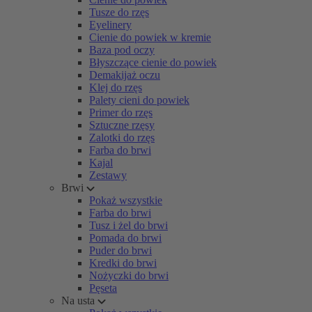
Tusze do rzęs
Eyelinery
Cienie do powiek w kremie
Baza pod oczy
Błyszczące cienie do powiek
Demakijaż oczu
Klej do rzęs
Palety cieni do powiek
Primer do rzęs
Sztuczne rzęsy
Zalotki do rzęs
Farba do brwi
Kajal
Zestawy
Brwi
Pokaż wszystkie
Farba do brwi
Tusz i żel do brwi
Pomada do brwi
Puder do brwi
Kredki do brwi
Nożyczki do brwi
Pęseta
Na usta