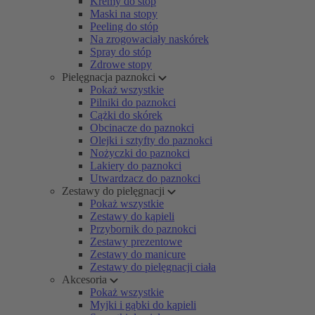
Kremy do stóp
Maski na stopy
Peeling do stóp
Na zrogowaciały naskórek
Spray do stóp
Zdrowe stopy
Pielęgnacja paznokci
Pokaż wszystkie
Pilniki do paznokci
Cążki do skórek
Obcinacze do paznokci
Olejki i sztyfty do paznokci
Nożyczki do paznokci
Lakiery do paznokci
Utwardzacz do paznokci
Zestawy do pielęgnacji
Pokaż wszystkie
Zestawy do kąpieli
Przybornik do paznokci
Zestawy prezentowe
Zestawy do manicure
Zestawy do pielęgnacji ciała
Akcesoria
Pokaż wszystkie
Myjki i gąbki do kąpieli