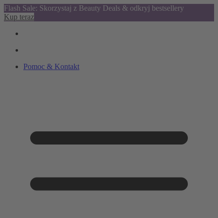
Flash Sale: Skorzystaj z Beauty Deals & odkryj bestsellery
Kup teraz
Pomoc & Kontakt