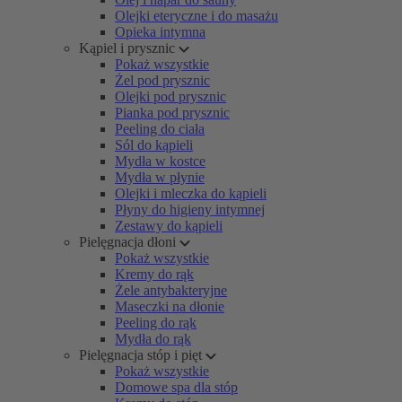
Olejki eteryczne i do masażu
Opieka intymna
Kąpiel i prysznic
Pokaż wszystkie
Żel pod prysznic
Olejki pod prysznic
Pianka pod prysznic
Peeling do ciała
Sól do kąpieli
Mydła w kostce
Mydła w płynie
Olejki i mleczka do kąpieli
Płyny do higieny intymnej
Zestawy do kąpieli
Pielęgnacja dłoni
Pokaż wszystkie
Kremy do rąk
Żele antybakteryjne
Maseczki na dłonie
Peeling do rąk
Mydła do rąk
Pielęgnacja stóp i pięt
Pokaż wszystkie
Domowe spa dla stóp