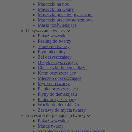
Maseczki na noc
Maseczki na wągry
Maseczki przeciw pryszczom
Maseczki przeciwstarzeniowe
Maski rozświetlające
Oczyszczanie twarzy
Pokaż wszystkie
Peeling do twarzy
Toniki do twarzy
Płyn miceralny
Żel oczyszczający
Olejek oczyszczający
Chusteczki do demakijażu
Krem oczyszczający
Mleczko oczyszczające
Mydło do twarzy
Pianka oczyszczająca
Płyny do demakijażu
Puder oczyszczający
Waciki do demakijażu
Zestawy do mycia twarzy
Akcesoria do pielęgnacji twarzy
Pokaż wszystkie
Masaż twarzy
Szczoteczki do oczyszczania twarzy