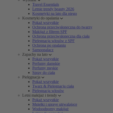
Travel Essentials
Letnie trendy beauty 2026
Kosmetyki na lato dla niego
Kosmetyki do opalania
Pokaż wszystkie
Ochrona przeciwsłoneczna do twarzy
Makijaż z filtrem SPF
Ochrona przeciwsłoneczna dla ciała
Pielęgnacja włosów z SPF
Ochrona po opalaniu
Samoopalacz
Zapachy na lato
Pokaż wszystkie
Perfumy damskie
Perfumy męskie
Spray do ciała
Pielęgnacja
Pokaż wszystkie
Twarz & Pielęgnacja ciała
Pielęgnacja włosów
Letni makijaż i trendy
Pokaż wszystkie
Mgiełki i spraye utrwalające
Wodoodporny makijaż