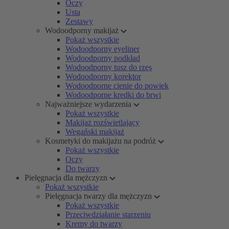
Oczy
Usta
Zestawy
Wodoodporny makijaż
Pokaż wszystkie
Wodoodporny eyeliner
Wodoodporny podkład
Wodoodporny tusz do rzęs
Wodoodporny korektor
Wodoodporne cienie do powiek
Wodoodporne kredki do brwi
Najważniejsze wydarzenia
Pokaż wszystkie
Makijaż rozświetlający
Wegański makijaż
Kosmetyki do makijażu na podróż
Pokaż wszystkie
Oczy
Do twarzy
Pielęgnacja dla mężczyzn
Pokaż wszystkie
Pielęgnacja twarzy dla mężczyzn
Pokaż wszystkie
Przeciwdziałanie starzeniu
Kremy do twarzy