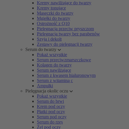
Kremy nawilżające do twarzy
Kremy tonujące
Maseczki do twarzy
Mgiełki do twarzy
Ostrożność z Q10
Pielęgnacja przeciw pryszczom
Pielęgnacja twarzy bez parabenów
Szyja i dekolt
Zestawy do pielęgnacji twarzy
Serum do twarzy
Pokaż wszystkie
Serum przeciwzmarszczkowe
Kolagen do twarzy
Serum nawilżające
Serum z kwasem hialuronowym
Serum z witaminą c
Ampułki
Pielęgnacja okolic oczu
Pokaż wszystkie
Serum do brwi
Krem pod oczy
Płatki pod oczy
Serum pod oczy
Serum do rzęs
Żel pod oczy