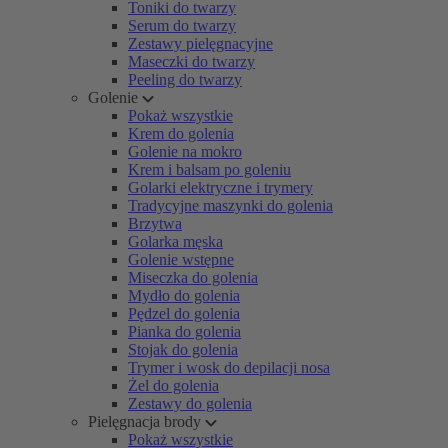
Toniki do twarzy
Serum do twarzy
Zestawy pielęgnacyjne
Maseczki do twarzy
Peeling do twarzy
Golenie
Pokaż wszystkie
Krem do golenia
Golenie na mokro
Krem i balsam po goleniu
Golarki elektryczne i trymery
Tradycyjne maszynki do golenia
Brzytwa
Golarka męska
Golenie wstępne
Miseczka do golenia
Mydło do golenia
Pędzel do golenia
Pianka do golenia
Stojak do golenia
Trymer i wosk do depilacji nosa
Żel do golenia
Zestawy do golenia
Pielęgnacja brody
Pokaż wszystkie