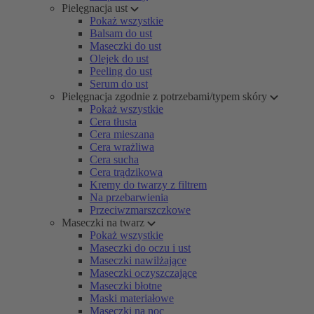
Pielęgnacja ust
Pokaż wszystkie
Balsam do ust
Maseczki do ust
Olejek do ust
Peeling do ust
Serum do ust
Pielęgnacja zgodnie z potrzebami/typem skóry
Pokaż wszystkie
Cera tłusta
Cera mieszana
Cera wrażliwa
Cera sucha
Cera trądzikowa
Kremy do twarzy z filtrem
Na przebarwienia
Przeciwzmarszczkowe
Maseczki na twarz
Pokaż wszystkie
Maseczki do oczu i ust
Maseczki nawilżające
Maseczki oczyszczające
Maseczki błotne
Maski materiałowe
Maseczki na noc