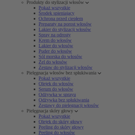
Produkty do stylizacji włosów
Pokaż wszystkie
Środek spieniający
Ochrona przed ciepłem
Preparaty na porost włosów
Lakier do stylizacji włosów
Spray na odrosty
Krem do włosów
Lakier do włosów
Puder do włosów
Sól morska do włosów
Żel do włosów
Zestaw do stylizacji włosów
Pielęgnacja włosów bez spłukiwania
Pokaż wszystkie
Olejek do włosów
Serum do włosów
Odżywka w sprayu
Odżywka bez spłukiwania
Zestawy do pielęgnacji włosów
Pielęgnacja skóry głowy
Pokaż wszystkie
Olejek do skóry głowy
Peeling do skóry głowy
Peeling do włosów