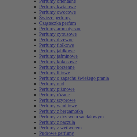
Perfumy orientalne
Perfumy kwiatowe
Perfumy owocowe
Świeże perfumy
Cząsteczka perfum
Perfumy aromatyczne
Perfumy cytrusowe
Perfumy drzewne
Perfumy fiołkowe
Perfumy jabłkowe
Perfumy jaśminowe
Perfumy kokosowe
Perfumy korzenne
Perfumy liliowe
Perfumy o zapachu świeżego prania
Perfumy oud
Perfumy piżmowe
Perfumy różane
Perfumy szyprowe
Perfumy waniliowe
Perfumy z bergamotką
Perfumy z drzewem sandałowym
Perfumy z paczulą
Perfumy z wetiwerem
Pudrowe perfumy