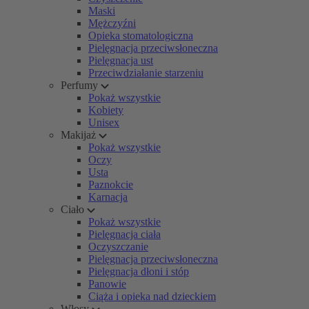
Maski
Mężczyźni
Opieka stomatologiczna
Pielęgnacja przeciwsłoneczna
Pielęgnacja ust
Przeciwdziałanie starzeniu
Perfumy
Pokaż wszystkie
Kobiety
Unisex
Makijaż
Pokaż wszystkie
Oczy
Usta
Paznokcie
Karnacja
Ciało
Pokaż wszystkie
Pielęgnacja ciała
Oczyszczanie
Pielęgnacja przeciwsłoneczna
Pielęgnacja dłoni i stóp
Panowie
Ciąża i opieka nad dzieckiem
Włosy