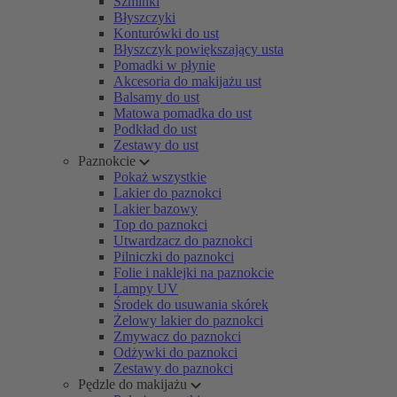
Szminki
Błyszczyki
Konturówki do ust
Błyszczyk powiększający usta
Pomadki w płynie
Akcesoria do makijażu ust
Balsamy do ust
Matowa pomadka do ust
Podkład do ust
Zestawy do ust
Paznokcie
Pokaż wszystkie
Lakier do paznokci
Lakier bazowy
Top do paznokci
Utwardzacz do paznokci
Pilniczki do paznokci
Folie i naklejki na paznokcie
Lampy UV
Środek do usuwania skórek
Żelowy lakier do paznokci
Zmywacz do paznokci
Odżywki do paznokci
Zestawy do paznokci
Pędzle do makijażu