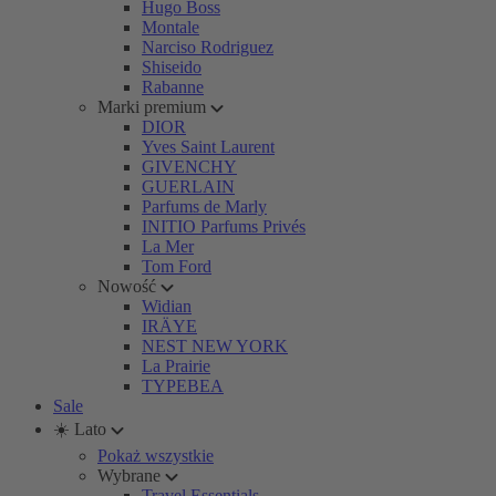
Hugo Boss
Montale
Narciso Rodriguez
Shiseido
Rabanne
Marki premium
DIOR
Yves Saint Laurent
GIVENCHY
GUERLAIN
Parfums de Marly
INITIO Parfums Privés
La Mer
Tom Ford
Nowość
Widian
IRÄYE
NEST NEW YORK
La Prairie
TYPEBEA
Sale
☀️ Lato
Pokaż wszystkie
Wybrane
Travel Essentials