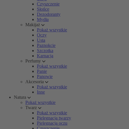
Czyszczenie
Słońce
Dezodoranty
Mydła
Makijaż
Pokaż wszystkie
Oczy
Usta
Paznokcie
Szczotka
Karnacja
Perfumy
Pokaż wszystkie
Panie
Panowie
Akcesoria
Pokaż wszystkie
Inne
Natura
Pokaż wszystkie
Twarz
Pokaż wszystkie
Pielęgnacja twarzy
Pielęgnacja oczu
Czyszczenie