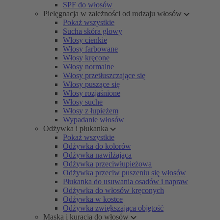
SPF do włosów
Pielęgnacja w zależności od rodzaju włosów
Pokaż wszystkie
Sucha skóra głowy
Włosy cienkie
Włosy farbowane
Włosy kręcone
Włosy normalne
Włosy przetłuszczające się
Włosy puszące się
Włosy rozjaśnione
Włosy suche
Włosy z łupieżem
Wypadanie włosów
Odżywka i płukanka
Pokaż wszystkie
Odżywka do kolorów
Odżywka nawilżająca
Odżywka przeciwłupieżowa
Odżywka przeciw puszeniu się włosów
Płukanka do usuwania osadów i napraw
Odżywka do włosów kręconych
Odżywka w kostce
Odżywka zwiększająca objętość
Maska i kuracja do włosów