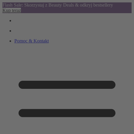
Flash Sale: Skorzystaj z Beauty Deals & odkryj bestsellery
Kup teraz
Pomoc & Kontakt