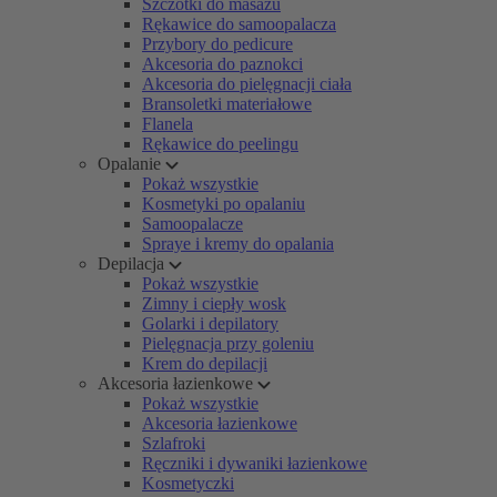
Szczotki do masażu
Rękawice do samoopalacza
Przybory do pedicure
Akcesoria do paznokci
Akcesoria do pielęgnacji ciała
Bransoletki materiałowe
Flanela
Rękawice do peelingu
Opalanie
Pokaż wszystkie
Kosmetyki po opalaniu
Samoopalacze
Spraye i kremy do opalania
Depilacja
Pokaż wszystkie
Zimny i ciepły wosk
Golarki i depilatory
Pielęgnacja przy goleniu
Krem do depilacji
Akcesoria łazienkowe
Pokaż wszystkie
Akcesoria łazienkowe
Szlafroki
Ręczniki i dywaniki łazienkowe
Kosmetyczki