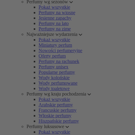
Perfumy wg sezonów
Pokaż wszystkie
Perfumy na wiosnę
Jesienne zapachy
Perfumy na lato
Perfumy na zimę
Najważniejsze wydarzenia
Pokaż wszystkie
Miniatury perfum
Nowości perfumeryjne
Oferty perfum
Perfumy na rachunek
Perfumy unisex
Popularne perfumy
Wody kolońskie
Wody perfumowane
Wody toaletowe
Perfumy wg kraju pochodzenia
Pokaż wszystkie
Arabskie perfumy
Francuskie perfumy
Włoskie perfumy
Hiszpańskie perfumy
Perfumy luksusowe
Pokaż wszystkie