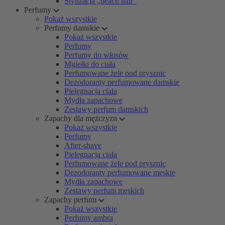
Stylizacja „beach hair”
Perfumy
Pokaż wszystkie
Perfumy damskie
Pokaż wszystkie
Perfumy
Perfumy do włosów
Mgiełki do ciała
Perfumowane żele pod prysznic
Dezodoranty perfumowane damskie
Pielęgnacja ciała
Mydła zapachowe
Zestawy perfum damskich
Zapachy dla mężczyzn
Pokaż wszystkie
Perfumy
After-shave
Pielęgnacja ciała
Perfumowane żele pod prysznic
Dezodoranty perfumowane męskie
Mydła zapachowe
Zestawy perfum męskich
Zapachy perfum
Pokaż wszystkie
Perfumy ambra