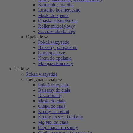
Kamienie Gua Sha
Lusterko kosmetyczne
Maski do spania
Opaska kosmetyczna
Roller mikroigłowy
Szczoteczki do rzęs
Opalanie
Pokaż wszystkie
Balsamy po opalaniu
Samoopalacze
Krem do opalania
Makijaż słoneczny
Ciało
Pokaż wszystkie
Pielęgnacja ciała
Pokaż wszystkie
Balsamy do ciała
Dezodoranty
Masło do ciała
Olejki do ciała
Kremy na celluit
Kremy do szyi i dekoltu
Mgiełki do ciała
Olej i napar do sauny
Olejki eteryczne i do masażu