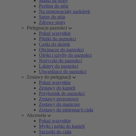
Maski na stopy
Peeling do stóp
Na zrogowaciały naskórek
Spray do stóp
Zdrowe stopy
Pielęgnacja paznokci
Pokaż wszystkie
Pilniki do paznokci
Cążki do skórek
Obcinacze do paznokci
Olejki i sztyfty do paznokci
Nożyczki do paznokci
Lakiery do paznokci
Utwardzacz do paznokci
Zestawy do pielęgnacji
Pokaż wszystkie
Zestawy do kąpieli
Przybornik do paznokci
Zestawy prezentowe
Zestawy do manicure
Zestawy do pielęgnacji ciała
Akcesoria
Pokaż wszystkie
Myjki i gąbki do kąpieli
Szczotki do ciała