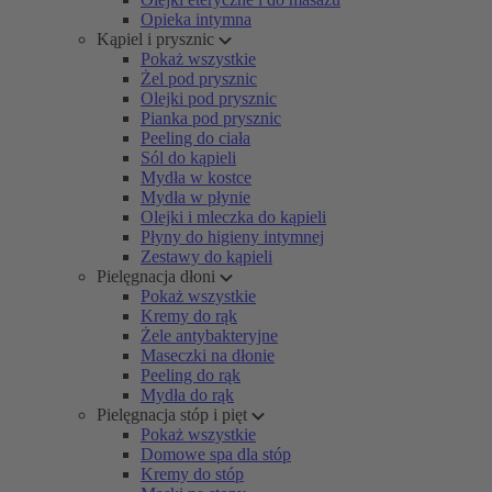
Opieka intymna
Kąpiel i prysznic
Pokaż wszystkie
Żel pod prysznic
Olejki pod prysznic
Pianka pod prysznic
Peeling do ciała
Sól do kąpieli
Mydła w kostce
Mydła w płynie
Olejki i mleczka do kąpieli
Płyny do higieny intymnej
Zestawy do kąpieli
Pielęgnacja dłoni
Pokaż wszystkie
Kremy do rąk
Żele antybakteryjne
Maseczki na dłonie
Peeling do rąk
Mydła do rąk
Pielęgnacja stóp i pięt
Pokaż wszystkie
Domowe spa dla stóp
Kremy do stóp