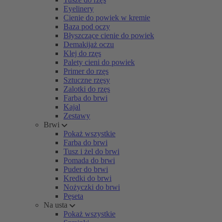
Eyelinery
Cienie do powiek w kremie
Baza pod oczy
Błyszczące cienie do powiek
Demakijaż oczu
Klej do rzęs
Palety cieni do powiek
Primer do rzęs
Sztuczne rzęsy
Zalotki do rzęs
Farba do brwi
Kajal
Zestawy
Brwi
Pokaż wszystkie
Farba do brwi
Tusz i żel do brwi
Pomada do brwi
Puder do brwi
Kredki do brwi
Nożyczki do brwi
Pęseta
Na usta
Pokaż wszystkie