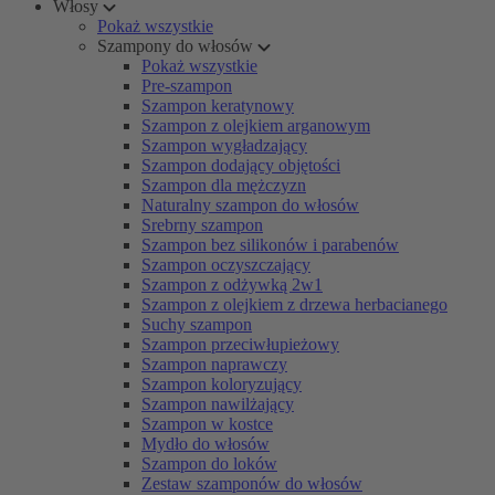
Włosy
Pokaż wszystkie
Szampony do włosów
Pokaż wszystkie
Pre-szampon
Szampon keratynowy
Szampon z olejkiem arganowym
Szampon wygładzający
Szampon dodający objętości
Szampon dla mężczyzn
Naturalny szampon do włosów
Srebrny szampon
Szampon bez silikonów i parabenów
Szampon oczyszczający
Szampon z odżywką 2w1
Szampon z olejkiem z drzewa herbacianego
Suchy szampon
Szampon przeciwłupieżowy
Szampon naprawczy
Szampon koloryzujący
Szampon nawilżający
Szampon w kostce
Mydło do włosów
Szampon do loków
Zestaw szamponów do włosów