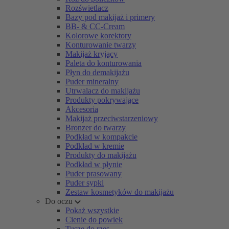
Rozświetlacz
Bazy pod makijaż i primery
BB- & CC-Cream
Kolorowe korektory
Konturowanie twarzy
Makijaż kryjący
Paleta do konturowania
Płyn do demakijażu
Puder mineralny
Utrwalacz do makijażu
Produkty pokrywające
Akcesoria
Makijaż przeciwstarzeniowy
Bronzer do twarzy
Podkład w kompakcie
Podkład w kremie
Produkty do makijażu
Podkład w płynie
Puder prasowany
Puder sypki
Zestaw kosmetyków do makijażu
Do oczu
Pokaż wszystkie
Cienie do powiek
Tusze do rzęs