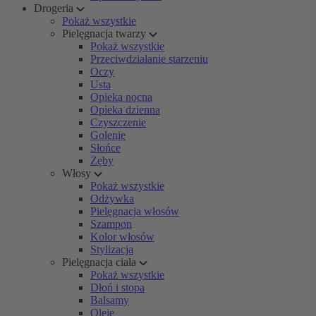
Drogeria
Pokaż wszystkie
Pielęgnacja twarzy
Pokaż wszystkie
Przeciwdziałanie starzeniu
Oczy
Usta
Opieka nocna
Opieka dzienna
Czyszczenie
Golenie
Słońce
Zęby
Włosy
Pokaż wszystkie
Odżywka
Pielęgnacja włosów
Szampon
Kolor włosów
Stylizacja
Pielęgnacja ciała
Pokaż wszystkie
Dłoń i stopa
Balsamy
Oleje