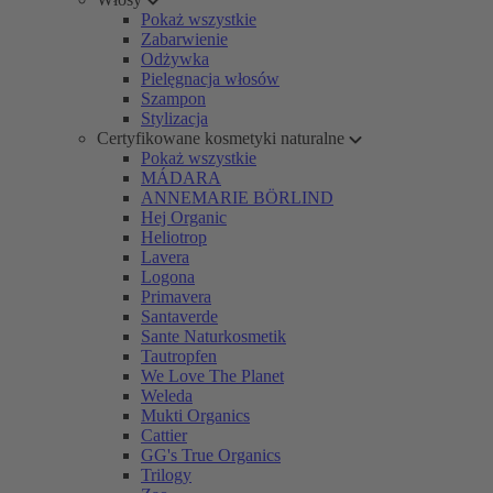
Pokaż wszystkie
Zabarwienie
Odżywka
Pielęgnacja włosów
Szampon
Stylizacja
Certyfikowane kosmetyki naturalne
Pokaż wszystkie
MÁDARA
ANNEMARIE BÖRLIND
Hej Organic
Heliotrop
Lavera
Logona
Primavera
Santaverde
Sante Naturkosmetik
Tautropfen
We Love The Planet
Weleda
Mukti Organics
Cattier
GG's True Organics
Trilogy