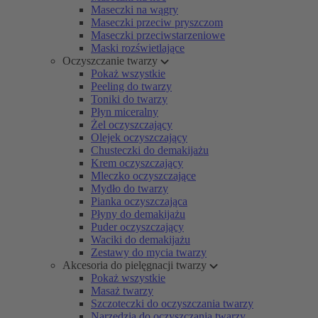
Maseczki na wągry
Maseczki przeciw pryszczom
Maseczki przeciwstarzeniowe
Maski rozświetlające
Oczyszczanie twarzy
Pokaż wszystkie
Peeling do twarzy
Toniki do twarzy
Płyn miceralny
Żel oczyszczający
Olejek oczyszczający
Chusteczki do demakijażu
Krem oczyszczający
Mleczko oczyszczające
Mydło do twarzy
Pianka oczyszczająca
Płyny do demakijażu
Puder oczyszczający
Waciki do demakijażu
Zestawy do mycia twarzy
Akcesoria do pielęgnacji twarzy
Pokaż wszystkie
Masaż twarzy
Szczoteczki do oczyszczania twarzy
Narzędzia do oczyszczania twarzy