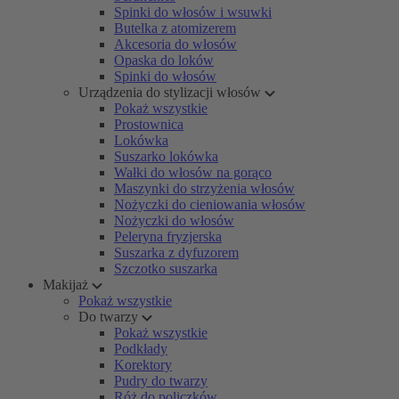
Spinki do włosów i wsuwki
Butelka z atomizerem
Akcesoria do włosów
Opaska do loków
Spinki do włosów
Urządzenia do stylizacji włosów
Pokaż wszystkie
Prostownica
Lokówka
Suszarko lokówka
Wałki do włosów na gorąco
Maszynki do strzyżenia włosów
Nożyczki do cieniowania włosów
Nożyczki do włosów
Peleryna fryzjerska
Suszarka z dyfuzorem
Szczotko suszarka
Makijaż
Pokaż wszystkie
Do twarzy
Pokaż wszystkie
Podkłady
Korektory
Pudry do twarzy
Róż do policzków