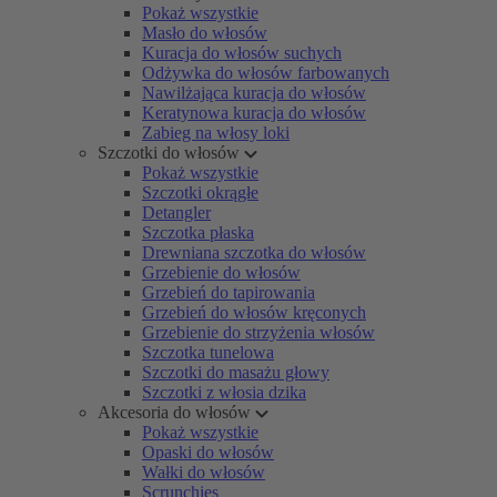
Pokaż wszystkie
Masło do włosów
Kuracja do włosów suchych
Odżywka do włosów farbowanych
Nawilżająca kuracja do włosów
Keratynowa kuracja do włosów
Zabieg na włosy loki
Szczotki do włosów
Pokaż wszystkie
Szczotki okrągłe
Detangler
Szczotka płaska
Drewniana szczotka do włosów
Grzebienie do włosów
Grzebień do tapirowania
Grzebień do włosów kręconych
Grzebienie do strzyżenia włosów
Szczotka tunelowa
Szczotki do masażu głowy
Szczotki z włosia dzika
Akcesoria do włosów
Pokaż wszystkie
Opaski do włosów
Wałki do włosów
Scrunchies