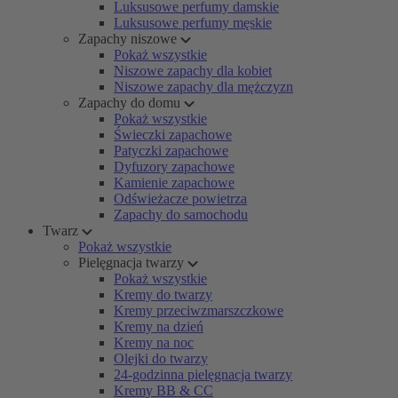
Luksusowe perfumy damskie
Luksusowe perfumy męskie
Zapachy niszowe
Pokaż wszystkie
Niszowe zapachy dla kobiet
Niszowe zapachy dla mężczyzn
Zapachy do domu
Pokaż wszystkie
Świeczki zapachowe
Patyczki zapachowe
Dyfuzory zapachowe
Kamienie zapachowe
Odświeżacze powietrza
Zapachy do samochodu
Twarz
Pokaż wszystkie
Pielęgnacja twarzy
Pokaż wszystkie
Kremy do twarzy
Kremy przeciwzmarszczkowe
Kremy na dzień
Kremy na noc
Olejki do twarzy
24-godzinna pielęgnacja twarzy
Kremy BB & CC