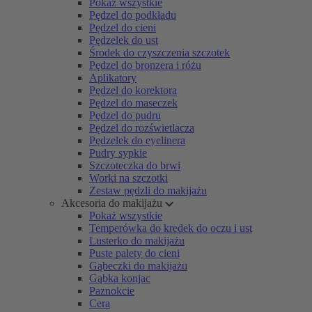
Pokaż wszystkie
Pędzel do podkładu
Pędzel do cieni
Pędzelek do ust
Środek do czyszczenia szczotek
Pędzel do bronzera i różu
Aplikatory
Pędzel do korektora
Pędzel do maseczek
Pędzel do pudru
Pędzel do rozświetlacza
Pędzelek do eyelinera
Pudry sypkie
Szczoteczka do brwi
Worki na szczotki
Zestaw pędzli do makijażu
Akcesoria do makijażu
Pokaż wszystkie
Temperówka do kredek do oczu i ust
Lusterko do makijażu
Puste palety do cieni
Gąbeczki do makijażu
Gąbka konjac
Paznokcie
Cera