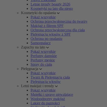
Letnie trendy beauty 2026
Kosmetyki na lato dla niego
Kosmetyki do opalania
Pokaż wszystkie
Ochrona przeciwsłoneczna do twarzy
Makijaż z filtrem SPF
Ochrona przeciwsłoneczna dla ciała
Pielęgnacja włosów z SPF
Ochrona po opalaniu
Samoopalacz
Zapachy na lato
Pokaż wszystkie
Perfumy damskie
Perfumy męskie
Spray do ciała
Pielęgnacja
Pokaż wszystkie
Twarz & Pielęgnacja ciała
Pielęgnacja włosów
Letni makijaż i trendy
Pokaż wszystkie
Mgiełki i spraye utrwalające
Wodoodporny makijaż
Lakier do paznokci