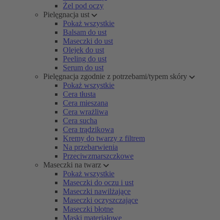
Żel pod oczy
Pielęgnacja ust
Pokaż wszystkie
Balsam do ust
Maseczki do ust
Olejek do ust
Peeling do ust
Serum do ust
Pielęgnacja zgodnie z potrzebami/typem skóry
Pokaż wszystkie
Cera tłusta
Cera mieszana
Cera wrażliwa
Cera sucha
Cera trądzikowa
Kremy do twarzy z filtrem
Na przebarwienia
Przeciwzmarszczkowe
Maseczki na twarz
Pokaż wszystkie
Maseczki do oczu i ust
Maseczki nawilżające
Maseczki oczyszczające
Maseczki błotne
Maski materiałowe