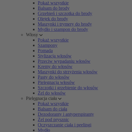
Pokaż wszystkie
Balsam do brody
Grzebień i szczotka do brody
Olejek do brody
Maszynki i trymery do brody
Mydło i szampon do brody
Włosy
Pokaż wszystkie
Szampony
Pomada
Stylizacja włosów
Przeciw wypadaniu włosów
Kremy do włosów
Maszynki do strzyżenia włosów
Pasty do włosów
Pielęgnacja włosów
Szczotki i grzebienie do włosów
Żel do włosów
Pielęgnacja ciała
Pokaż wszystkie
Balsam do ciała
Dezodoranty i antyperspiranty
Żel pod prysznic
Oczyszczanie ciała i peelingi
Mydło