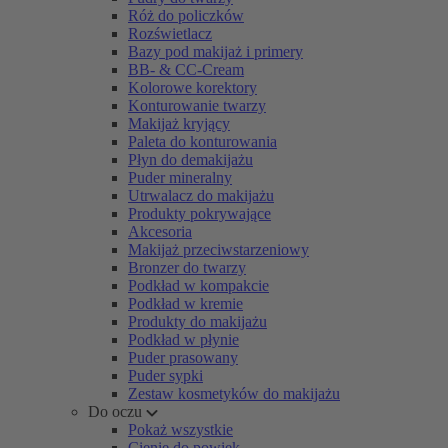
Róż do policzków
Rozświetlacz
Bazy pod makijaż i primery
BB- & CC-Cream
Kolorowe korektory
Konturowanie twarzy
Makijaż kryjący
Paleta do konturowania
Płyn do demakijażu
Puder mineralny
Utrwalacz do makijażu
Produkty pokrywające
Akcesoria
Makijaż przeciwstarzeniowy
Bronzer do twarzy
Podkład w kompakcie
Podkład w kremie
Produkty do makijażu
Podkład w płynie
Puder prasowany
Puder sypki
Zestaw kosmetyków do makijażu
Do oczu
Pokaż wszystkie
Cienie do powiek