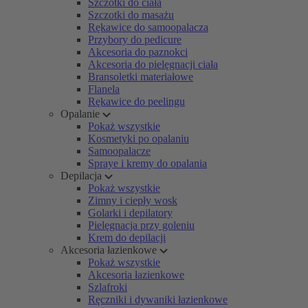
Szczotki do ciała
Szczotki do masażu
Rękawice do samoopalacza
Przybory do pedicure
Akcesoria do paznokci
Akcesoria do pielęgnacji ciała
Bransoletki materiałowe
Flanela
Rękawice do peelingu
Opalanie
Pokaż wszystkie
Kosmetyki po opalaniu
Samoopalacze
Spraye i kremy do opalania
Depilacja
Pokaż wszystkie
Zimny i ciepły wosk
Golarki i depilatory
Pielęgnacja przy goleniu
Krem do depilacji
Akcesoria łazienkowe
Pokaż wszystkie
Akcesoria łazienkowe
Szlafroki
Ręczniki i dywaniki łazienkowe