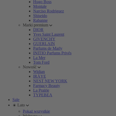
Hugo Boss
Montale
Narciso Rodriguez
Shiseido
Rabanne
Marki premium
DIOR
Yves Saint Laurent
GIVENCHY
GUERLAIN
Parfums de Marly
INITIO Parfums Privés
La Mer
Tom Ford
Nowość
Widian
IRÄYE
NEST NEW YORK
Farmacy Beauty
La Prairie
TYPEBEA
Sale
☀️ Lato
Pokaż wszystkie
Wybrane