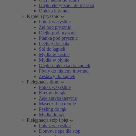
Olejki eteryczne i do masażu
Opieka intymna
Kąpiel i prysznic
Pokaż wszystkie
Żel pod prysznic
Olejki pod prysznic
Pianka pod prysznic
Peeling do ciała
Sól do kąpieli
Mydła w kostce
Mydła w płynie
Olejki i mleczka do kąpieli
Płyny do higieny intymnej
Zestawy do kąpieli
Pielęgnacja dłoni
Pokaż wszystkie
Kremy do rąk
Żele antybakteryjne
Maseczki na dłonie
Peeling do rąk
Mydła do rąk
Pielęgnacja stóp i pięt
Pokaż wszystkie
Domowe spa dla stóp