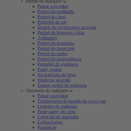
Pędzle do makijażu
Pokaż wszystkie
Pędzel do podkładu
Pędzel do cieni
Pędzelek do ust
Środek do czyszczenia szczotek
Pędzel do bronzera i różu
Aplikatory
Pędzel do korektora
Pędzel do maseczek
Pędzel do pudru
Pędzel do rozświetlacza
Pędzelek do eyelinera
Pudry sypkie
Szczoteczka do brwi
Worki na szczotki
Zestaw pędzli do makijażu
Akcesoria do makijażu
Pokaż wszystkie
Temperówka do kredek do oczu i ust
Lusterko do makijażu
Puste palety do cieni
Gąbeczki do makijażu
Gąbka konjac
Paznokcie