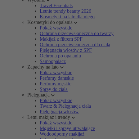
Travel Essentials
Letnie trendy beauty 2026
Kosmetyki na lato dla niego
Kosmetyki do opalania
Pokaż wszystkie
Ochrona przeciwsłoneczna do twarzy
Makijaż z filtrem SPF
Ochrona przeciwsłoneczna dla ciała
Pielęgnacja włosów z SPF
Ochrona po opalaniu
Samoopalacz
Zapachy na lato
Pokaż wszystkie
Perfumy damskie
Perfumy męskie
Spray do ciała
Pielęgnacja
Pokaż wszystkie
Twarz & Pielęgnacja ciała
Pielęgnacja włosów
Letni makijaż i trendy
Pokaż wszystkie
Mgiełki i spraye utrwalające
Wodoodporny makijaż