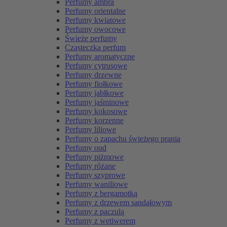
Perfumy ambra
Perfumy orientalne
Perfumy kwiatowe
Perfumy owocowe
Świeże perfumy
Cząsteczka perfum
Perfumy aromatyczne
Perfumy cytrusowe
Perfumy drzewne
Perfumy fiołkowe
Perfumy jabłkowe
Perfumy jaśminowe
Perfumy kokosowe
Perfumy korzenne
Perfumy liliowe
Perfumy o zapachu świeżego prania
Perfumy oud
Perfumy piżmowe
Perfumy różane
Perfumy szyprowe
Perfumy waniliowe
Perfumy z bergamotką
Perfumy z drzewem sandałowym
Perfumy z paczulą
Perfumy z wetiwerem