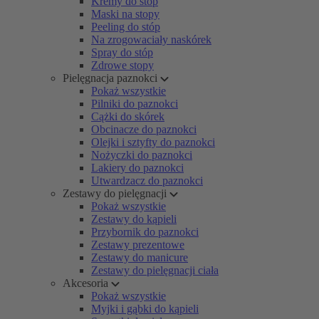
Kremy do stóp
Maski na stopy
Peeling do stóp
Na zrogowaciały naskórek
Spray do stóp
Zdrowe stopy
Pielęgnacja paznokci
Pokaż wszystkie
Pilniki do paznokci
Cążki do skórek
Obcinacze do paznokci
Olejki i sztyfty do paznokci
Nożyczki do paznokci
Lakiery do paznokci
Utwardzacz do paznokci
Zestawy do pielęgnacji
Pokaż wszystkie
Zestawy do kąpieli
Przybornik do paznokci
Zestawy prezentowe
Zestawy do manicure
Zestawy do pielęgnacji ciała
Akcesoria
Pokaż wszystkie
Myjki i gąbki do kąpieli