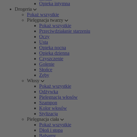
Opieka intymna
Drogeria
Pokaż wszystkie
Pielęgnacja twarzy
Pokaż wszystkie
Przeciwdziałanie starzeniu
Oczy
Usta
Opieka nocna
Opieka dzienna
Czyszczenie
Golenie
Słońce
Zęby
Włosy
Pokaż wszystkie
Odżywka
Pielęgnacja włosów
Szampon
Kolor włosów
Stylizacja
Pielęgnacja ciała
Pokaż wszystkie
Dłoń i stopa
Balsamy