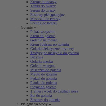
Kremy do twarzy
Toniki do twarzy
Serum do twarzy
Zestawy pielęgnacyjne
Maseczki do twarzy
Peeling do twarzy
Golenie
Pokaż wszystkie
Krem do golenia
Golenie na mokro
Krem i balsam po goleniu
Golarki elektryczne i trymery
Tradycyjne maszynki do golenia
Brzytwa
Golarka męska
Golenie wstępne
Miseczka do golenia
Mydło do golenia
Pędzel do golenia
Pianka do golenia
Stojak do golenia
Trymer i wosk do depilacji nosa
Żel do golenia
Zestawy do golenia
Pielęgnacja brody