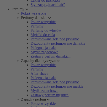
Lakier do paznokci
Stylizacja „beach hair”
Perfumy
Pokaż wszystkie
Perfumy damskie
Pokaż wszystkie
Perfumy
Perfumy do włosów
Mgiełki do ciała
Perfumowane żele pod prysznic
Dezodoranty perfumowane damskie
Pielęgnacja ciała
Mydła zapachowe
Zestawy perfum damskich
Zapachy dla mężczyzn
Pokaż wszystkie
Perfumy
After-shave
Pielęgnacja ciała
Perfumowane żele pod prysznic
Dezodoranty perfumowane męskie
Mydła zapachowe
Zestawy perfum męskich
Zapachy perfum
Pokaż wszystkie