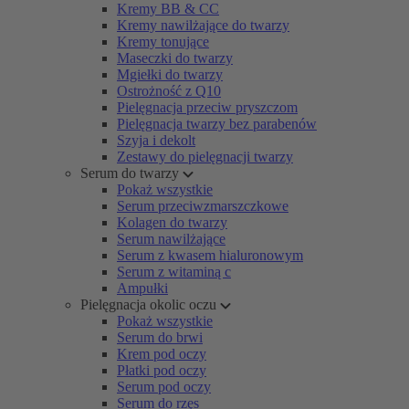
Kremy BB & CC
Kremy nawilżające do twarzy
Kremy tonujące
Maseczki do twarzy
Mgiełki do twarzy
Ostrożność z Q10
Pielęgnacja przeciw pryszczom
Pielęgnacja twarzy bez parabenów
Szyja i dekolt
Zestawy do pielęgnacji twarzy
Serum do twarzy
Pokaż wszystkie
Serum przeciwzmarszczkowe
Kolagen do twarzy
Serum nawilżające
Serum z kwasem hialuronowym
Serum z witaminą c
Ampułki
Pielęgnacja okolic oczu
Pokaż wszystkie
Serum do brwi
Krem pod oczy
Płatki pod oczy
Serum pod oczy
Serum do rzęs