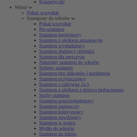
Kosmetyczki
Włosy
Pokaż wszystkie
Szampony do włosów
Pokaż wszystkie
Pre-szampon
Szampon keratynowy
Szampon z olejkiem arganowym
Szampon wygładzający
Szampon dodający objętości
Szampon dla mężczyzn
Naturalny szampon do włosów
Srebrny szampon
Szampon bez silikonów i parabenów
Szampon oczyszczający
Szampon z odżywką 2w1
Szampon z olejkiem z drzewa herbacianego
Suchy szampon
Szampon przeciwłupieżowy
Szampon naprawczy
Szampon koloryzujący
Szampon nawilżający
Szampon w kostce
Mydło do włosów
Szampon do loków