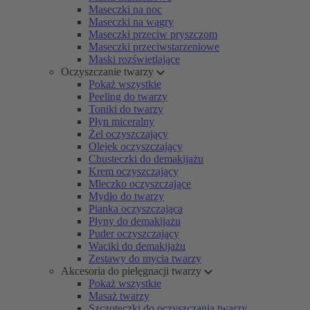
Maseczki na noc
Maseczki na wągry
Maseczki przeciw pryszczom
Maseczki przeciwstarzeniowe
Maski rozświetlające
Oczyszczanie twarzy
Pokaż wszystkie
Peeling do twarzy
Toniki do twarzy
Płyn miceralny
Żel oczyszczający
Olejek oczyszczający
Chusteczki do demakijażu
Krem oczyszczający
Mleczko oczyszczające
Mydło do twarzy
Pianka oczyszczająca
Płyny do demakijażu
Puder oczyszczający
Waciki do demakijażu
Zestawy do mycia twarzy
Akcesoria do pielęgnacji twarzy
Pokaż wszystkie
Masaż twarzy
Szczoteczki do oczyszczania twarzy