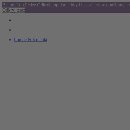
Beauty Top Picks: Odkryj popularne hity i bestsellery w obniżonych
Odkryj teraz
Pomoc & Kontakt