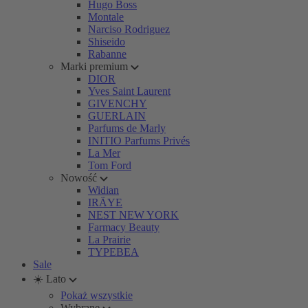
Hugo Boss
Montale
Narciso Rodriguez
Shiseido
Rabanne
Marki premium
DIOR
Yves Saint Laurent
GIVENCHY
GUERLAIN
Parfums de Marly
INITIO Parfums Privés
La Mer
Tom Ford
Nowość
Widian
IRÄYE
NEST NEW YORK
Farmacy Beauty
La Prairie
TYPEBEA
Sale
☀️ Lato
Pokaż wszystkie
Wybrane