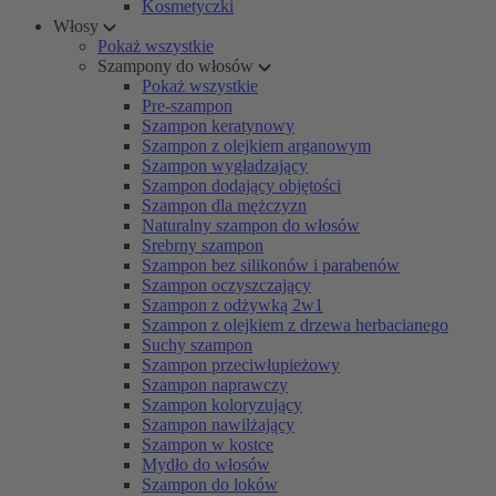
Kosmetyczki
Włosy
Pokaż wszystkie
Szampony do włosów
Pokaż wszystkie
Pre-szampon
Szampon keratynowy
Szampon z olejkiem arganowym
Szampon wygładzający
Szampon dodający objętości
Szampon dla mężczyzn
Naturalny szampon do włosów
Srebrny szampon
Szampon bez silikonów i parabenów
Szampon oczyszczający
Szampon z odżywką 2w1
Szampon z olejkiem z drzewa herbacianego
Suchy szampon
Szampon przeciwłupieżowy
Szampon naprawczy
Szampon koloryzujący
Szampon nawilżający
Szampon w kostce
Mydło do włosów
Szampon do loków