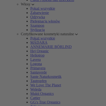
Włosy
Pokaż wszystkie
Zabarwienie
Odżywka
Pielęgnacja włosów
Szampon
Stylizacja
Certyfikowane kosmetyki naturalne
Pokaż wszystkie
MÁDARA
ANNEMARIE BÖRLIND
Hej Organic
Heliotrop
Lavera
Logona
Primavera
Santaverde
Sante Naturkosmetik
Tautropfen
We Love The Planet
Weleda
Mukti Organics
Cattier
GG's True Organics