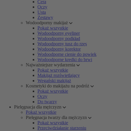
Cera
Oczy
Usta
Zestawy
Wodoodporny makijaż
Pokaż wszystkie
Wodoodporny eyeliner
Wodoodporny podkład
Wodoodporny tusz do rzęs
Wodoodporny korektor
Wodoodporne cienie do powiek
Wodoodporne kredki do brwi
Najważniejsze wydarzenia
Pokaż wszystkie
Makijaż rozświetlający
Wegański makijaż
Kosmetyki do makijażu na podróż
Pokaż wszystkie
Oczy
Do twarzy
Pielęgnacja dla mężczyzn
Pokaż wszystkie
Pielęgnacja twarzy dla mężczyzn
Pokaż wszystkie
Przeciwdziałanie starzeniu