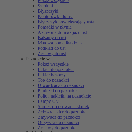
Pokaż wszystkie
Szminki
Błyszczyki
Konturówki do ust
Błyszczyk powiększający usta
Pomadki w płynie
Akcesoria do makijażu ust
Balsamy do ust
Matowa pomadka do ust
Podkład do ust
Zestawy do ust
Paznokcie
Pokaż wszystkie
Lakier do paznokci
Lakier bazowy
Top do paznokci
Utwardzacz do paznokci
Pilniczki do paznokci
Folie i naklejki na paznokcie
Lampy UV
Środek do usuwania skórek
Żelowy lakier do paznokci
Zmywacz do paznokci
Odżywki do paznokci
Zestawy do paznokci