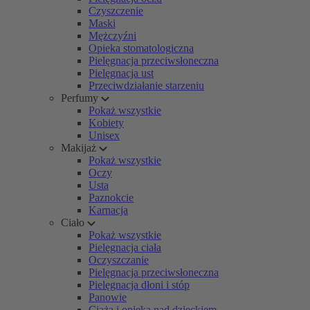
Czyszczenie
Maski
Mężczyźni
Opieka stomatologiczna
Pielęgnacja przeciwsłoneczna
Pielęgnacja ust
Przeciwdziałanie starzeniu
Perfumy
Pokaż wszystkie
Kobiety
Unisex
Makijaż
Pokaż wszystkie
Oczy
Usta
Paznokcie
Karnacja
Ciało
Pokaż wszystkie
Pielęgnacja ciała
Oczyszczanie
Pielęgnacja przeciwsłoneczna
Pielęgnacja dłoni i stóp
Panowie
Ciąża i opieka nad dzieckiem