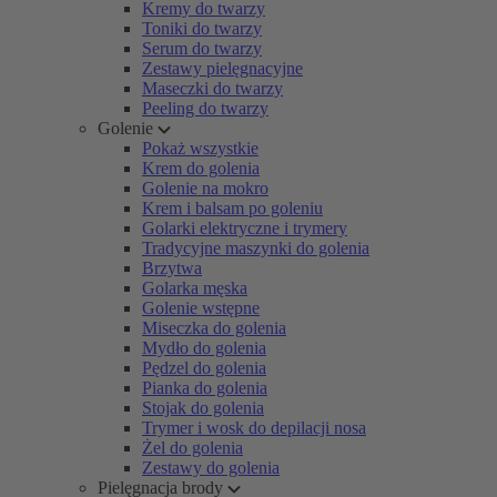
Kremy do twarzy
Toniki do twarzy
Serum do twarzy
Zestawy pielęgnacyjne
Maseczki do twarzy
Peeling do twarzy
Golenie
Pokaż wszystkie
Krem do golenia
Golenie na mokro
Krem i balsam po goleniu
Golarki elektryczne i trymery
Tradycyjne maszynki do golenia
Brzytwa
Golarka męska
Golenie wstępne
Miseczka do golenia
Mydło do golenia
Pędzel do golenia
Pianka do golenia
Stojak do golenia
Trymer i wosk do depilacji nosa
Żel do golenia
Zestawy do golenia
Pielęgnacja brody