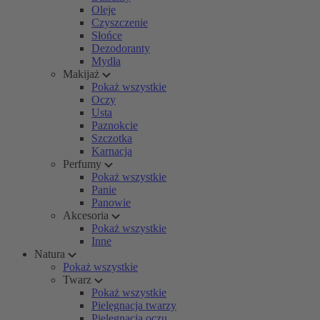
Oleje
Czyszczenie
Słońce
Dezodoranty
Mydła
Makijaż
Pokaż wszystkie
Oczy
Usta
Paznokcie
Szczotka
Karnacja
Perfumy
Pokaż wszystkie
Panie
Panowie
Akcesoria
Pokaż wszystkie
Inne
Natura
Pokaż wszystkie
Twarz
Pokaż wszystkie
Pielęgnacja twarzy
Pielęgnacja oczu