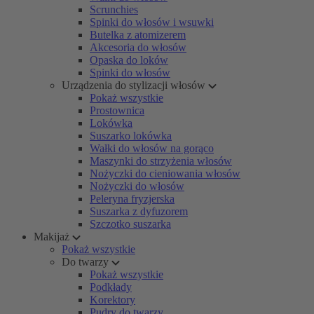
Scrunchies
Spinki do włosów i wsuwki
Butelka z atomizerem
Akcesoria do włosów
Opaska do loków
Spinki do włosów
Urządzenia do stylizacji włosów
Pokaż wszystkie
Prostownica
Lokówka
Suszarko lokówka
Wałki do włosów na gorąco
Maszynki do strzyżenia włosów
Nożyczki do cieniowania włosów
Nożyczki do włosów
Peleryna fryzjerska
Suszarka z dyfuzorem
Szczotko suszarka
Makijaż
Pokaż wszystkie
Do twarzy
Pokaż wszystkie
Podkłady
Korektory
Pudry do twarzy