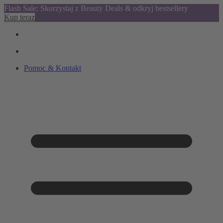
Flash Sale: Skorzystaj z Beauty Deals & odkryj bestsellery
Kup teraz
Pomoc & Kontakt