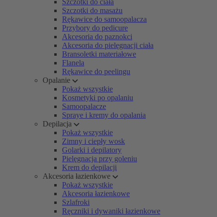
Szczotki do ciała
Szczotki do masażu
Rękawice do samoopalacza
Przybory do pedicure
Akcesoria do paznokci
Akcesoria do pielęgnacji ciała
Bransoletki materiałowe
Flanela
Rękawice do peelingu
Opalanie
Pokaż wszystkie
Kosmetyki po opalaniu
Samoopalacze
Spraye i kremy do opalania
Depilacja
Pokaż wszystkie
Zimny i ciepły wosk
Golarki i depilatory
Pielęgnacja przy goleniu
Krem do depilacji
Akcesoria łazienkowe
Pokaż wszystkie
Akcesoria łazienkowe
Szlafroki
Ręczniki i dywaniki łazienkowe