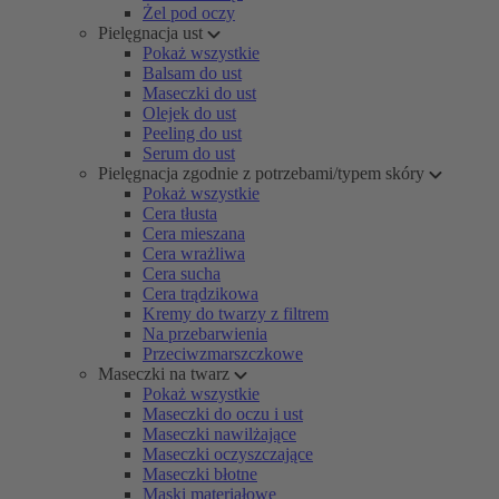
Żel pod oczy
Pielęgnacja ust
Pokaż wszystkie
Balsam do ust
Maseczki do ust
Olejek do ust
Peeling do ust
Serum do ust
Pielęgnacja zgodnie z potrzebami/typem skóry
Pokaż wszystkie
Cera tłusta
Cera mieszana
Cera wrażliwa
Cera sucha
Cera trądzikowa
Kremy do twarzy z filtrem
Na przebarwienia
Przeciwzmarszczkowe
Maseczki na twarz
Pokaż wszystkie
Maseczki do oczu i ust
Maseczki nawilżające
Maseczki oczyszczające
Maseczki błotne
Maski materiałowe