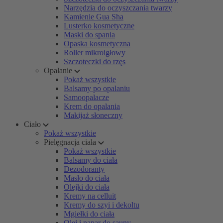
Narzędzia do oczyszczania twarzy
Kamienie Gua Sha
Lusterko kosmetyczne
Maski do spania
Opaska kosmetyczna
Roller mikroigłowy
Szczoteczki do rzęs
Opalanie
Pokaż wszystkie
Balsamy po opalaniu
Samoopalacze
Krem do opalania
Makijaż słoneczny
Ciało
Pokaż wszystkie
Pielęgnacja ciała
Pokaż wszystkie
Balsamy do ciała
Dezodoranty
Masło do ciała
Olejki do ciała
Kremy na celluit
Kremy do szyi i dekoltu
Mgiełki do ciała
Olej i napar do sauny