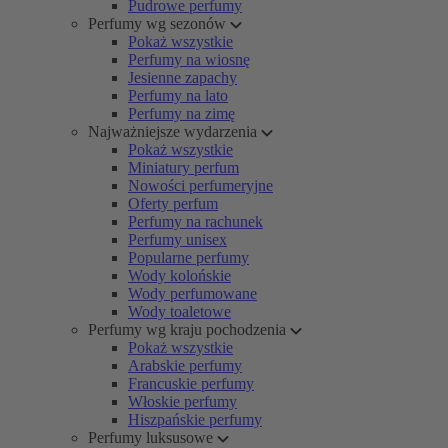
Pudrowe perfumy
Perfumy wg sezonów
Pokaż wszystkie
Perfumy na wiosnę
Jesienne zapachy
Perfumy na lato
Perfumy na zimę
Najważniejsze wydarzenia
Pokaż wszystkie
Miniatury perfum
Nowości perfumeryjne
Oferty perfum
Perfumy na rachunek
Perfumy unisex
Popularne perfumy
Wody kolońskie
Wody perfumowane
Wody toaletowe
Perfumy wg kraju pochodzenia
Pokaż wszystkie
Arabskie perfumy
Francuskie perfumy
Włoskie perfumy
Hiszpańskie perfumy
Perfumy luksusowe