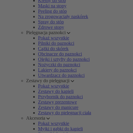
Kremy do stóp
Maski na stopy
Peeling do stóp
Na zrogowaciały naskórek
Spray do stóp
Zdrowe stopy
Pielęgnacja paznokci
Pokaż wszystkie
Pilniki do paznokci
Cążki do skórek
Obcinacze do paznokci
Olejki i sztyfty do paznokci
Nożyczki do paznokci
Lakiery do paznokci
Utwardzacz do paznokci
Zestawy do pielęgnacji
Pokaż wszystkie
Zestawy do kąpieli
Przybornik do paznokci
Zestawy prezentowe
Zestawy do manicure
Zestawy do pielęgnacji ciała
Akcesoria
Pokaż wszystkie
Myjki i gąbki do kąpieli