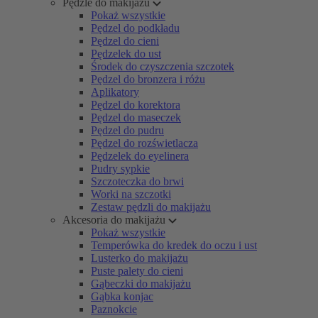
Pędzle do makijażu
Pokaż wszystkie
Pędzel do podkładu
Pędzel do cieni
Pędzelek do ust
Środek do czyszczenia szczotek
Pędzel do bronzera i różu
Aplikatory
Pędzel do korektora
Pędzel do maseczek
Pędzel do pudru
Pędzel do rozświetlacza
Pędzelek do eyelinera
Pudry sypkie
Szczoteczka do brwi
Worki na szczotki
Zestaw pędzli do makijażu
Akcesoria do makijażu
Pokaż wszystkie
Temperówka do kredek do oczu i ust
Lusterko do makijażu
Puste palety do cieni
Gąbeczki do makijażu
Gąbka konjac
Paznokcie