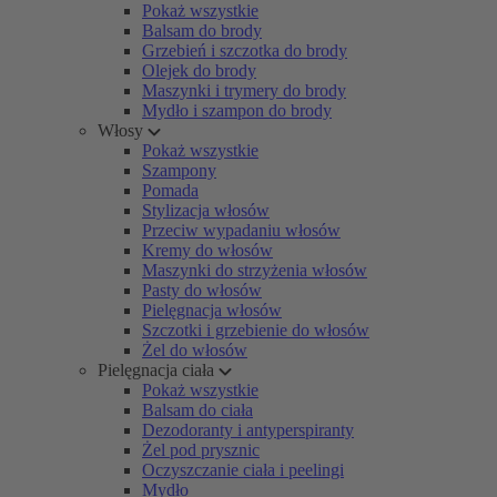
Pokaż wszystkie
Balsam do brody
Grzebień i szczotka do brody
Olejek do brody
Maszynki i trymery do brody
Mydło i szampon do brody
Włosy
Pokaż wszystkie
Szampony
Pomada
Stylizacja włosów
Przeciw wypadaniu włosów
Kremy do włosów
Maszynki do strzyżenia włosów
Pasty do włosów
Pielęgnacja włosów
Szczotki i grzebienie do włosów
Żel do włosów
Pielęgnacja ciała
Pokaż wszystkie
Balsam do ciała
Dezodoranty i antyperspiranty
Żel pod prysznic
Oczyszczanie ciała i peelingi
Mydło