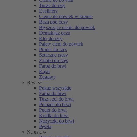
Tusze do rzęs
Eyelinery
Cienie do powiek w kremie
Baza pod oczy
Błyszczące cienie do powiek
Demakijaż oczu
Klej do rzęs
Palety cieni do powiek
Primer do rzęs
Sztuczne rzęsy
Zalotki do rzęs
Farba do brwi
Kajal
Zestawy
Brwi
Pokaż wszystkie
Farba do brwi
Tusz i żel do brwi
Pomada do brwi
Puder do brwi
Kredki do brwi
Nożyczki do brwi
Pęseta
Na usta