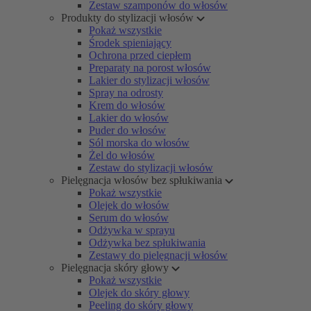
Zestaw szamponów do włosów
Produkty do stylizacji włosów
Pokaż wszystkie
Środek spieniający
Ochrona przed ciepłem
Preparaty na porost włosów
Lakier do stylizacji włosów
Spray na odrosty
Krem do włosów
Lakier do włosów
Puder do włosów
Sól morska do włosów
Żel do włosów
Zestaw do stylizacji włosów
Pielęgnacja włosów bez spłukiwania
Pokaż wszystkie
Olejek do włosów
Serum do włosów
Odżywka w sprayu
Odżywka bez spłukiwania
Zestawy do pielęgnacji włosów
Pielęgnacja skóry głowy
Pokaż wszystkie
Olejek do skóry głowy
Peeling do skóry głowy