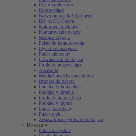
Róż do policzków
Rozświetlacz
Bazy pod makijaż i primery
BB- & CC-Cream
Kolorowe korektory
Konturowanie twarzy
Makijaż kryjący
Paleta do konturowania
Płyn do demakijażu
Puder mineralny
Utrwalacz do makijażu
Produkty pokrywające
Akcesoria
Makijaż przeciwstarzeniowy
Bronzer do twarzy
Podkład w kompakcie
Podkład w kremie
Produkty do makijażu
Podkład w płynie
Puder prasowany
Puder sypki
Zestaw kosmetyków do makijażu
Do oczu
Pokaż wszystkie
Cienie do powiek