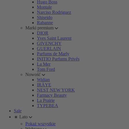
Hugo Boss
Montale
Narciso Rodriguez
Shiseido
Rabanne
Marki premium
DIOR
Yves Saint Laurent
GIVENCHY
GUERLAIN
Parfums de Marly
INITIO Parfums Privés
La Mer
Tom Ford
Nowość
Widian
IRÄYE
NEST NEW YORK
Farmacy Beauty
La Prairie
TYPEBEA
Sale
☀️ Lato
Pokaż wszystkie
Wybrane