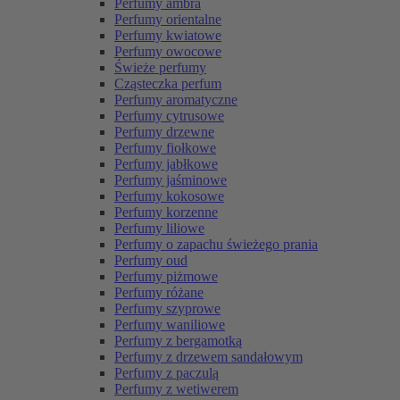
Perfumy ambra
Perfumy orientalne
Perfumy kwiatowe
Perfumy owocowe
Świeże perfumy
Cząsteczka perfum
Perfumy aromatyczne
Perfumy cytrusowe
Perfumy drzewne
Perfumy fiołkowe
Perfumy jabłkowe
Perfumy jaśminowe
Perfumy kokosowe
Perfumy korzenne
Perfumy liliowe
Perfumy o zapachu świeżego prania
Perfumy oud
Perfumy piżmowe
Perfumy różane
Perfumy szyprowe
Perfumy waniliowe
Perfumy z bergamotką
Perfumy z drzewem sandałowym
Perfumy z paczulą
Perfumy z wetiwerem