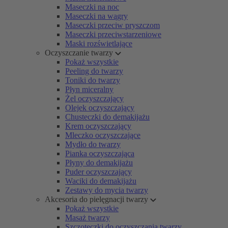
Maseczki na noc
Maseczki na wągry
Maseczki przeciw pryszczom
Maseczki przeciwstarzeniowe
Maski rozświetlające
Oczyszczanie twarzy
Pokaż wszystkie
Peeling do twarzy
Toniki do twarzy
Płyn miceralny
Żel oczyszczający
Olejek oczyszczający
Chusteczki do demakijażu
Krem oczyszczający
Mleczko oczyszczające
Mydło do twarzy
Pianka oczyszczająca
Płyny do demakijażu
Puder oczyszczający
Waciki do demakijażu
Zestawy do mycia twarzy
Akcesoria do pielęgnacji twarzy
Pokaż wszystkie
Masaż twarzy
Szczoteczki do oczyszczania twarzy