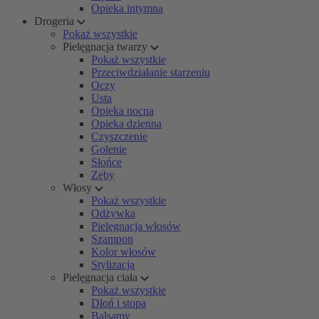
Opieka intymna
Drogeria
Pokaż wszystkie
Pielęgnacja twarzy
Pokaż wszystkie
Przeciwdziałanie starzeniu
Oczy
Usta
Opieka nocna
Opieka dzienna
Czyszczenie
Golenie
Słońce
Zęby
Włosy
Pokaż wszystkie
Odżywka
Pielęgnacja włosów
Szampon
Kolor włosów
Stylizacja
Pielęgnacja ciała
Pokaż wszystkie
Dłoń i stopa
Balsamy