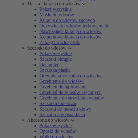
Maska i kuracja do włosów
Pokaż wszystkie
Masło do włosów
Kuracja do włosów suchych
Odżywka do włosów farbowanych
Nawilżająca kuracja do włosów
Keratynowa kuracja do włosów
Zabieg na włosy loki
Szczotki do włosów
Pokaż wszystkie
Szczotki okrągłe
Detangler
Szczotka płaska
Drewniana szczotka do włosów
Grzebienie do włosów
Grzebień do tapirowania
Grzebień do włosów kręconych
Grzebienie do strzyżenia włosów
Szczotka tunelowa
Szczotki do masażu głowy
Szczotki z włosia dzika
Akcesoria do włosów
Pokaż wszystkie
Opaski do włosów
Wałki do włosów