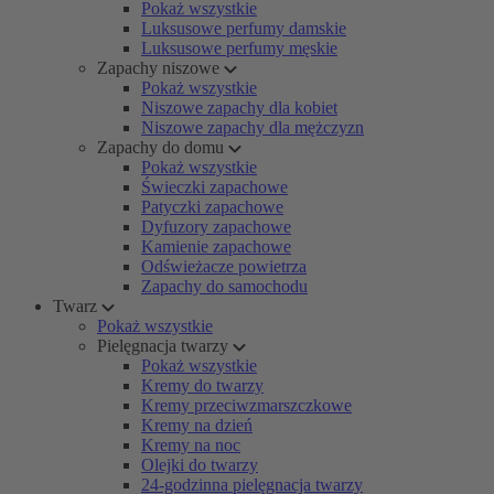
Pokaż wszystkie
Luksusowe perfumy damskie
Luksusowe perfumy męskie
Zapachy niszowe
Pokaż wszystkie
Niszowe zapachy dla kobiet
Niszowe zapachy dla mężczyzn
Zapachy do domu
Pokaż wszystkie
Świeczki zapachowe
Patyczki zapachowe
Dyfuzory zapachowe
Kamienie zapachowe
Odświeżacze powietrza
Zapachy do samochodu
Twarz
Pokaż wszystkie
Pielęgnacja twarzy
Pokaż wszystkie
Kremy do twarzy
Kremy przeciwzmarszczkowe
Kremy na dzień
Kremy na noc
Olejki do twarzy
24-godzinna pielęgnacja twarzy