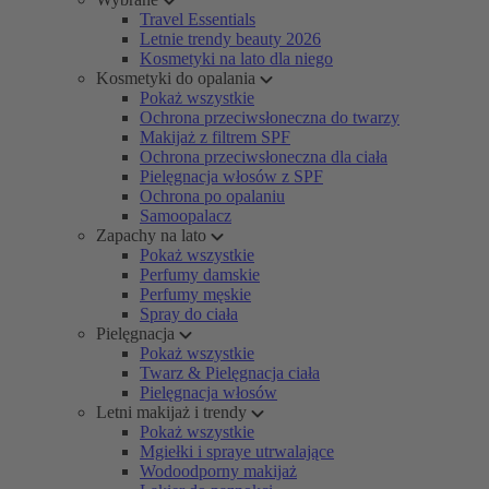
Travel Essentials
Letnie trendy beauty 2026
Kosmetyki na lato dla niego
Kosmetyki do opalania
Pokaż wszystkie
Ochrona przeciwsłoneczna do twarzy
Makijaż z filtrem SPF
Ochrona przeciwsłoneczna dla ciała
Pielęgnacja włosów z SPF
Ochrona po opalaniu
Samoopalacz
Zapachy na lato
Pokaż wszystkie
Perfumy damskie
Perfumy męskie
Spray do ciała
Pielęgnacja
Pokaż wszystkie
Twarz & Pielęgnacja ciała
Pielęgnacja włosów
Letni makijaż i trendy
Pokaż wszystkie
Mgiełki i spraye utrwalające
Wodoodporny makijaż