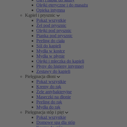
Olejki eteryczne i do masażu
Opieka intymna
Kąpiel i prysznic
Pokaż wszystkie
Żel pod prysznic
Olejki pod prysznic
Pianka pod prysznic
Peeling do ciała
Sól do kąpieli
Mydła w kostce
Mydła w płynie
Olejki i mleczka do kąpieli
Płyny do higieny intymnej
Zestawy do kąpieli
Pielęgnacja dłoni
Pokaż wszystkie
Kremy do rąk
Żele antybakteryjne
Maseczki na dłonie
Peeling do rąk
Mydła do rąk
Pielęgnacja stóp i pięt
Pokaż wszystkie
Domowe spa dla stóp