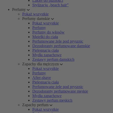
Lakier do paznokci
Stylizacja „beach hair”
Perfumy
Pokaż wszystkie
Perfumy damskie
Pokaż wszystkie
Perfumy
Perfumy do włosów
Mgiełki do ciała
Perfumowane żele pod prysznic
Dezodoranty perfumowane damskie
Pielęgnacja ciała
Mydła zapachowe
Zestawy perfum damskich
Zapachy dla mężczyzn
Pokaż wszystkie
Perfumy
After-shave
Pielęgnacja ciała
Perfumowane żele pod prysznic
Dezodoranty perfumowane męskie
Mydła zapachowe
Zestawy perfum męskich
Zapachy perfum
Pokaż wszystkie