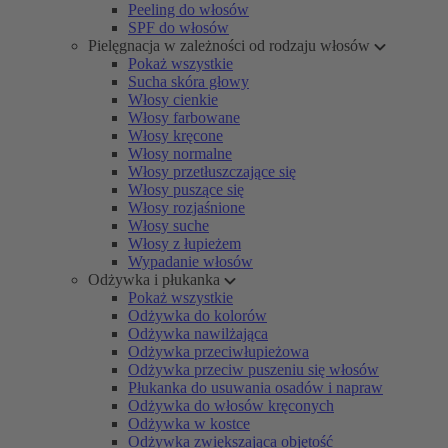
Peeling do włosów
SPF do włosów
Pielęgnacja w zależności od rodzaju włosów
Pokaż wszystkie
Sucha skóra głowy
Włosy cienkie
Włosy farbowane
Włosy kręcone
Włosy normalne
Włosy przetłuszczające się
Włosy puszące się
Włosy rozjaśnione
Włosy suche
Włosy z łupieżem
Wypadanie włosów
Odżywka i płukanka
Pokaż wszystkie
Odżywka do kolorów
Odżywka nawilżająca
Odżywka przeciwłupieżowa
Odżywka przeciw puszeniu się włosów
Płukanka do usuwania osadów i napraw
Odżywka do włosów kręconych
Odżywka w kostce
Odżywka zwiększająca objętość