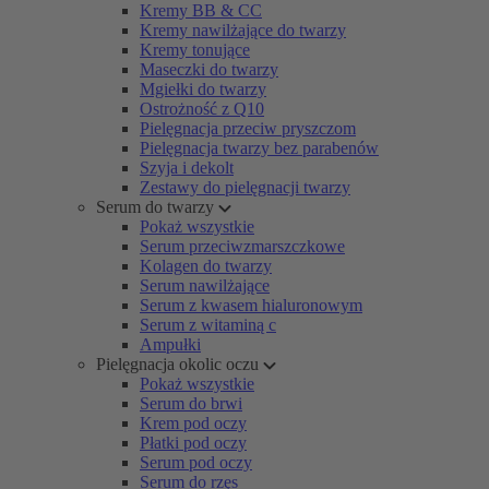
Kremy BB & CC
Kremy nawilżające do twarzy
Kremy tonujące
Maseczki do twarzy
Mgiełki do twarzy
Ostrożność z Q10
Pielęgnacja przeciw pryszczom
Pielęgnacja twarzy bez parabenów
Szyja i dekolt
Zestawy do pielęgnacji twarzy
Serum do twarzy
Pokaż wszystkie
Serum przeciwzmarszczkowe
Kolagen do twarzy
Serum nawilżające
Serum z kwasem hialuronowym
Serum z witaminą c
Ampułki
Pielęgnacja okolic oczu
Pokaż wszystkie
Serum do brwi
Krem pod oczy
Płatki pod oczy
Serum pod oczy
Serum do rzęs