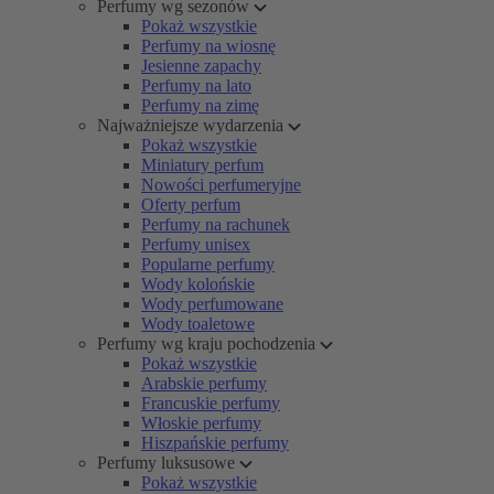
Perfumy wg sezonów
Pokaż wszystkie
Perfumy na wiosnę
Jesienne zapachy
Perfumy na lato
Perfumy na zimę
Najważniejsze wydarzenia
Pokaż wszystkie
Miniatury perfum
Nowości perfumeryjne
Oferty perfum
Perfumy na rachunek
Perfumy unisex
Popularne perfumy
Wody kolońskie
Wody perfumowane
Wody toaletowe
Perfumy wg kraju pochodzenia
Pokaż wszystkie
Arabskie perfumy
Francuskie perfumy
Włoskie perfumy
Hiszpańskie perfumy
Perfumy luksusowe
Pokaż wszystkie