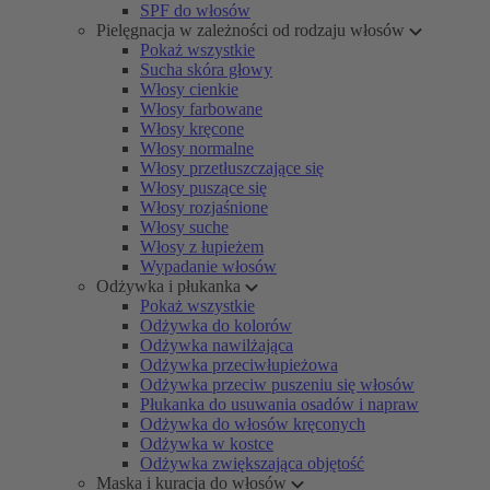
SPF do włosów
Pielęgnacja w zależności od rodzaju włosów
Pokaż wszystkie
Sucha skóra głowy
Włosy cienkie
Włosy farbowane
Włosy kręcone
Włosy normalne
Włosy przetłuszczające się
Włosy puszące się
Włosy rozjaśnione
Włosy suche
Włosy z łupieżem
Wypadanie włosów
Odżywka i płukanka
Pokaż wszystkie
Odżywka do kolorów
Odżywka nawilżająca
Odżywka przeciwłupieżowa
Odżywka przeciw puszeniu się włosów
Płukanka do usuwania osadów i napraw
Odżywka do włosów kręconych
Odżywka w kostce
Odżywka zwiększająca objętość
Maska i kuracja do włosów