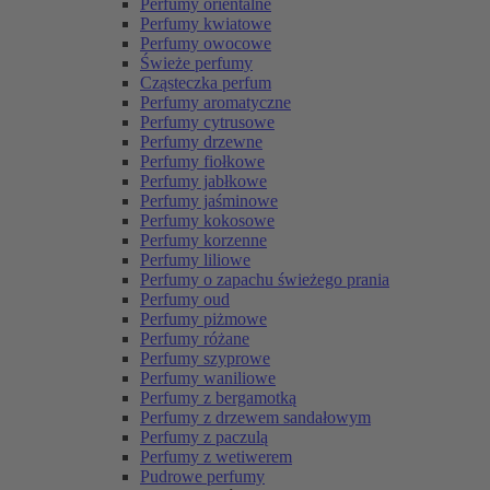
Perfumy orientalne
Perfumy kwiatowe
Perfumy owocowe
Świeże perfumy
Cząsteczka perfum
Perfumy aromatyczne
Perfumy cytrusowe
Perfumy drzewne
Perfumy fiołkowe
Perfumy jabłkowe
Perfumy jaśminowe
Perfumy kokosowe
Perfumy korzenne
Perfumy liliowe
Perfumy o zapachu świeżego prania
Perfumy oud
Perfumy piżmowe
Perfumy różane
Perfumy szyprowe
Perfumy waniliowe
Perfumy z bergamotką
Perfumy z drzewem sandałowym
Perfumy z paczulą
Perfumy z wetiwerem
Pudrowe perfumy