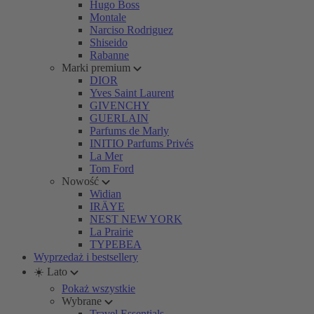
Hugo Boss
Montale
Narciso Rodriguez
Shiseido
Rabanne
Marki premium
DIOR
Yves Saint Laurent
GIVENCHY
GUERLAIN
Parfums de Marly
INITIO Parfums Privés
La Mer
Tom Ford
Nowość
Widian
IRÄYE
NEST NEW YORK
La Prairie
TYPEBEA
Wyprzedaż i bestsellery
☀️ Lato
Pokaż wszystkie
Wybrane
Travel Essentials