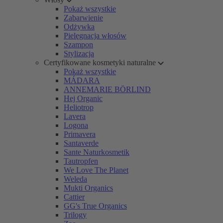
Pokaż wszystkie
Zabarwienie
Odżywka
Pielęgnacja włosów
Szampon
Stylizacja
Certyfikowane kosmetyki naturalne
Pokaż wszystkie
MÁDARA
ANNEMARIE BÖRLIND
Hej Organic
Heliotrop
Lavera
Logona
Primavera
Santaverde
Sante Naturkosmetik
Tautropfen
We Love The Planet
Weleda
Mukti Organics
Cattier
GG's True Organics
Trilogy