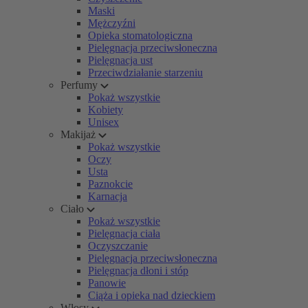
Maski
Mężczyźni
Opieka stomatologiczna
Pielęgnacja przeciwsłoneczna
Pielęgnacja ust
Przeciwdziałanie starzeniu
Perfumy
Pokaż wszystkie
Kobiety
Unisex
Makijaż
Pokaż wszystkie
Oczy
Usta
Paznokcie
Karnacja
Ciało
Pokaż wszystkie
Pielęgnacja ciała
Oczyszczanie
Pielęgnacja przeciwsłoneczna
Pielęgnacja dłoni i stóp
Panowie
Ciąża i opieka nad dzieckiem
Włosy