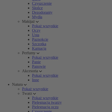
Czyszczenie
Słońce
Dezodoranty
Mydła
Makijaż
Pokaż wszystkie
Oczy
Usta
Paznokcie
Szczotka
Karnacja
Perfumy
Pokaż wszystkie
Panie
Panowie
Akcesoria
Pokaż wszystkie
Inne
Natura
Pokaż wszystkie
Twarz
Pokaż wszystkie
Pielęgnacja twarzy
Pielęgnacja oczu
Czyszczenie