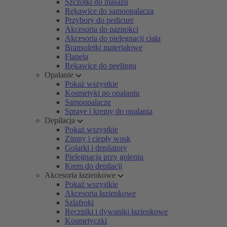
Szczotki do masażu
Rękawice do samoopalacza
Przybory do pedicure
Akcesoria do paznokci
Akcesoria do pielęgnacji ciała
Bransoletki materiałowe
Flanela
Rękawice do peelingu
Opalanie
Pokaż wszystkie
Kosmetyki po opalaniu
Samoopalacze
Spraye i kremy do opalania
Depilacja
Pokaż wszystkie
Zimny i ciepły wosk
Golarki i depilatory
Pielęgnacja przy goleniu
Krem do depilacji
Akcesoria łazienkowe
Pokaż wszystkie
Akcesoria łazienkowe
Szlafroki
Ręczniki i dywaniki łazienkowe
Kosmetyczki