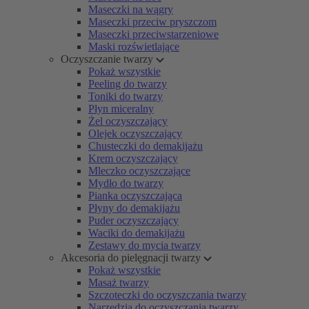
Maseczki na wągry
Maseczki przeciw pryszczom
Maseczki przeciwstarzeniowe
Maski rozświetlające
Oczyszczanie twarzy
Pokaż wszystkie
Peeling do twarzy
Toniki do twarzy
Płyn miceralny
Żel oczyszczający
Olejek oczyszczający
Chusteczki do demakijażu
Krem oczyszczający
Mleczko oczyszczające
Mydło do twarzy
Pianka oczyszczająca
Płyny do demakijażu
Puder oczyszczający
Waciki do demakijażu
Zestawy do mycia twarzy
Akcesoria do pielęgnacji twarzy
Pokaż wszystkie
Masaż twarzy
Szczoteczki do oczyszczania twarzy
Narzędzia do oczyszczania twarzy