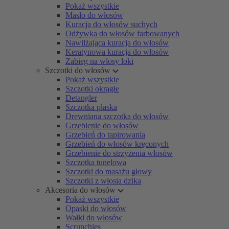
Pokaż wszystkie
Masło do włosów
Kuracja do włosów suchych
Odżywka do włosów farbowanych
Nawilżająca kuracja do włosów
Keratynowa kuracja do włosów
Zabieg na włosy loki
Szczotki do włosów
Pokaż wszystkie
Szczotki okrągłe
Detangler
Szczotka płaska
Drewniana szczotka do włosów
Grzebienie do włosów
Grzebień do tapirowania
Grzebień do włosów kręconych
Grzebienie do strzyżenia włosów
Szczotka tunelowa
Szczotki do masażu głowy
Szczotki z włosia dzika
Akcesoria do włosów
Pokaż wszystkie
Opaski do włosów
Wałki do włosów
Scrunchies