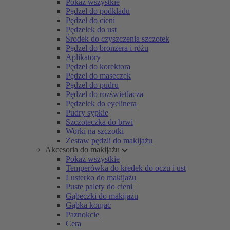
Pokaż wszystkie
Pędzel do podkładu
Pędzel do cieni
Pędzelek do ust
Środek do czyszczenia szczotek
Pędzel do bronzera i różu
Aplikatory
Pędzel do korektora
Pędzel do maseczek
Pędzel do pudru
Pędzel do rozświetlacza
Pędzelek do eyelinera
Pudry sypkie
Szczoteczka do brwi
Worki na szczotki
Zestaw pędzli do makijażu
Akcesoria do makijażu
Pokaż wszystkie
Temperówka do kredek do oczu i ust
Lusterko do makijażu
Puste palety do cieni
Gąbeczki do makijażu
Gąbka konjac
Paznokcie
Cera