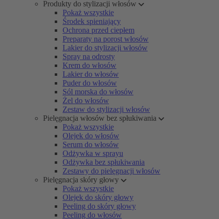
Produkty do stylizacji włosów
Pokaż wszystkie
Środek spieniający
Ochrona przed ciepłem
Preparaty na porost włosów
Lakier do stylizacji włosów
Spray na odrosty
Krem do włosów
Lakier do włosów
Puder do włosów
Sól morska do włosów
Żel do włosów
Zestaw do stylizacji włosów
Pielęgnacja włosów bez spłukiwania
Pokaż wszystkie
Olejek do włosów
Serum do włosów
Odżywka w sprayu
Odżywka bez spłukiwania
Zestawy do pielęgnacji włosów
Pielęgnacja skóry głowy
Pokaż wszystkie
Olejek do skóry głowy
Peeling do skóry głowy
Peeling do włosów