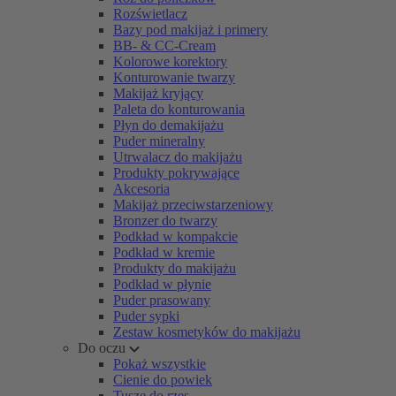
Rozświetlacz
Bazy pod makijaż i primery
BB- & CC-Cream
Kolorowe korektory
Konturowanie twarzy
Makijaż kryjący
Paleta do konturowania
Płyn do demakijażu
Puder mineralny
Utrwalacz do makijażu
Produkty pokrywające
Akcesoria
Makijaż przeciwstarzeniowy
Bronzer do twarzy
Podkład w kompakcie
Podkład w kremie
Produkty do makijażu
Podkład w płynie
Puder prasowany
Puder sypki
Zestaw kosmetyków do makijażu
Do oczu
Pokaż wszystkie
Cienie do powiek
Tusze do rzęs