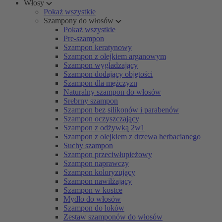
Włosy
Pokaż wszystkie
Szampony do włosów
Pokaż wszystkie
Pre-szampon
Szampon keratynowy
Szampon z olejkiem arganowym
Szampon wygładzający
Szampon dodający objętości
Szampon dla mężczyzn
Naturalny szampon do włosów
Srebrny szampon
Szampon bez silikonów i parabenów
Szampon oczyszczający
Szampon z odżywką 2w1
Szampon z olejkiem z drzewa herbacianego
Suchy szampon
Szampon przeciwłupieżowy
Szampon naprawczy
Szampon koloryzujący
Szampon nawilżający
Szampon w kostce
Mydło do włosów
Szampon do loków
Zestaw szamponów do włosów