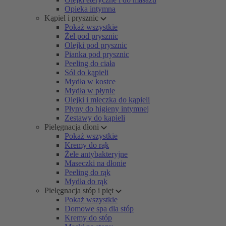
Opieka intymna
Kąpiel i prysznic
Pokaż wszystkie
Żel pod prysznic
Olejki pod prysznic
Pianka pod prysznic
Peeling do ciała
Sól do kąpieli
Mydła w kostce
Mydła w płynie
Olejki i mleczka do kąpieli
Płyny do higieny intymnej
Zestawy do kąpieli
Pielęgnacja dłoni
Pokaż wszystkie
Kremy do rąk
Żele antybakteryjne
Maseczki na dłonie
Peeling do rąk
Mydła do rąk
Pielęgnacja stóp i pięt
Pokaż wszystkie
Domowe spa dla stóp
Kremy do stóp