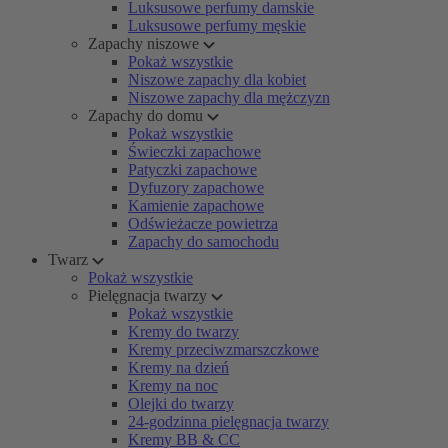
Luksusowe perfumy damskie
Luksusowe perfumy męskie
Zapachy niszowe
Pokaż wszystkie
Niszowe zapachy dla kobiet
Niszowe zapachy dla mężczyzn
Zapachy do domu
Pokaż wszystkie
Świeczki zapachowe
Patyczki zapachowe
Dyfuzory zapachowe
Kamienie zapachowe
Odświeżacze powietrza
Zapachy do samochodu
Twarz
Pokaż wszystkie
Pielęgnacja twarzy
Pokaż wszystkie
Kremy do twarzy
Kremy przeciwzmarszczkowe
Kremy na dzień
Kremy na noc
Olejki do twarzy
24-godzinna pielęgnacja twarzy
Kremy BB & CC