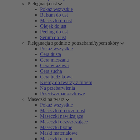
Pielęgnacja ust
Pokaż wszystkie
Balsam do ust
Maseczki do ust
Olejek do ust
Peeling do ust
Serum do ust
Pielęgnacja zgodnie z potrzebami/typem skóry
Pokaż wszystkie
Cera tłusta
Cera mieszana
Cera wrażliwa
Cera sucha
Cera trądzikowa
Kremy do twarzy z filtrem
Na przebarwienia
Przeciwzmarszczkowe
Maseczki na twarz
Pokaż wszystkie
Maseczki do oczu i ust
Maseczki nawilżające
Maseczki oczyszczające
Maseczki błotne
Maski materiałowe
Maseczki na noc