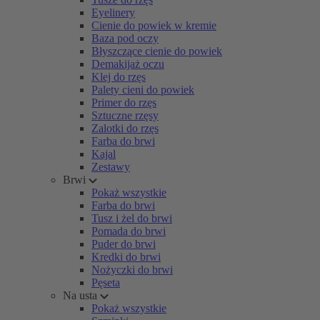
Eyelinery
Cienie do powiek w kremie
Baza pod oczy
Błyszczące cienie do powiek
Demakijaż oczu
Klej do rzęs
Palety cieni do powiek
Primer do rzęs
Sztuczne rzęsy
Zalotki do rzęs
Farba do brwi
Kajal
Zestawy
Brwi
Pokaż wszystkie
Farba do brwi
Tusz i żel do brwi
Pomada do brwi
Puder do brwi
Kredki do brwi
Nożyczki do brwi
Pęseta
Na usta
Pokaż wszystkie