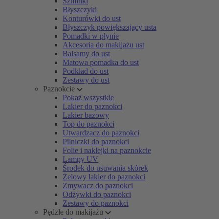
Szminki
Błyszczyki
Konturówki do ust
Błyszczyk powiększający usta
Pomadki w płynie
Akcesoria do makijażu ust
Balsamy do ust
Matowa pomadka do ust
Podkład do ust
Zestawy do ust
Paznokcie
Pokaż wszystkie
Lakier do paznokci
Lakier bazowy
Top do paznokci
Utwardzacz do paznokci
Pilniczki do paznokci
Folie i naklejki na paznokcie
Lampy UV
Środek do usuwania skórek
Żelowy lakier do paznokci
Zmywacz do paznokci
Odżywki do paznokci
Zestawy do paznokci
Pędzle do makijażu