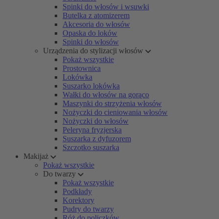
Spinki do włosów i wsuwki
Butelka z atomizerem
Akcesoria do włosów
Opaska do loków
Spinki do włosów
Urządzenia do stylizacji włosów
Pokaż wszystkie
Prostownica
Lokówka
Suszarko lokówka
Wałki do włosów na gorąco
Maszynki do strzyżenia włosów
Nożyczki do cieniowania włosów
Nożyczki do włosów
Peleryna fryzjerska
Suszarka z dyfuzorem
Szczotko suszarka
Makijaż
Pokaż wszystkie
Do twarzy
Pokaż wszystkie
Podkłady
Korektory
Pudry do twarzy
Róż do policzków