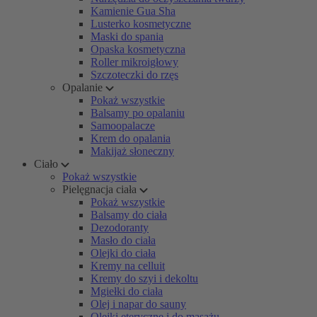
Kamienie Gua Sha
Lusterko kosmetyczne
Maski do spania
Opaska kosmetyczna
Roller mikroigłowy
Szczoteczki do rzęs
Opalanie
Pokaż wszystkie
Balsamy po opalaniu
Samoopalacze
Krem do opalania
Makijaż słoneczny
Ciało
Pokaż wszystkie
Pielęgnacja ciała
Pokaż wszystkie
Balsamy do ciała
Dezodoranty
Masło do ciała
Olejki do ciała
Kremy na celluit
Kremy do szyi i dekoltu
Mgiełki do ciała
Olej i napar do sauny
Olejki eteryczne i do masażu