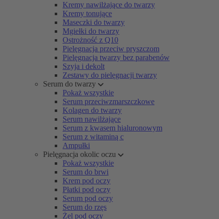
Kremy nawilżające do twarzy
Kremy tonujące
Maseczki do twarzy
Mgiełki do twarzy
Ostrożność z Q10
Pielęgnacja przeciw pryszczom
Pielęgnacja twarzy bez parabenów
Szyja i dekolt
Zestawy do pielęgnacji twarzy
Serum do twarzy
Pokaż wszystkie
Serum przeciwzmarszczkowe
Kolagen do twarzy
Serum nawilżające
Serum z kwasem hialuronowym
Serum z witaminą c
Ampułki
Pielęgnacja okolic oczu
Pokaż wszystkie
Serum do brwi
Krem pod oczy
Płatki pod oczy
Serum pod oczy
Serum do rzęs
Żel pod oczy