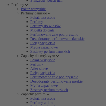
Stylizacja „beach hair”
Perfumy
Pokaż wszystkie
Perfumy damskie
Pokaż wszystkie
Perfumy
Perfumy do włosów
Mgiełki do ciała
Perfumowane żele pod prysznic
Dezodoranty perfumowane damskie
Pielęgnacja ciała
Mydła zapachowe
Zestawy perfum damskich
Zapachy dla mężczyzn
Pokaż wszystkie
Perfumy
After-shave
Pielęgnacja ciała
Perfumowane żele pod prysznic
Dezodoranty perfumowane męskie
Mydła zapachowe
Zestawy perfum męskich
Zapachy perfum
Pokaż wszystkie
Perfumy ambra