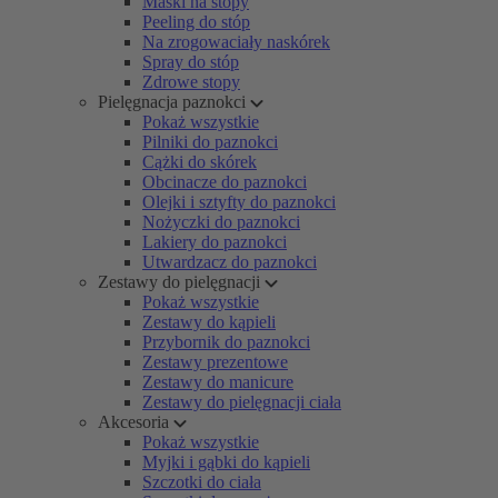
Maski na stopy
Peeling do stóp
Na zrogowaciały naskórek
Spray do stóp
Zdrowe stopy
Pielęgnacja paznokci
Pokaż wszystkie
Pilniki do paznokci
Cążki do skórek
Obcinacze do paznokci
Olejki i sztyfty do paznokci
Nożyczki do paznokci
Lakiery do paznokci
Utwardzacz do paznokci
Zestawy do pielęgnacji
Pokaż wszystkie
Zestawy do kąpieli
Przybornik do paznokci
Zestawy prezentowe
Zestawy do manicure
Zestawy do pielęgnacji ciała
Akcesoria
Pokaż wszystkie
Myjki i gąbki do kąpieli
Szczotki do ciała