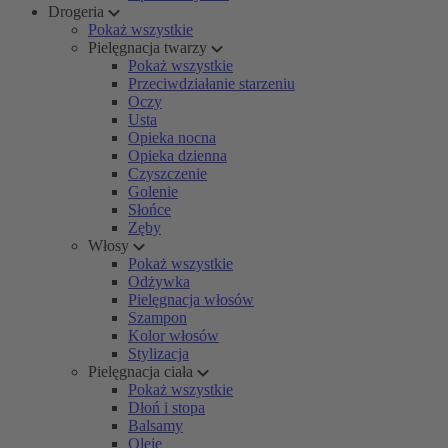
Drogeria
Pokaż wszystkie
Pielęgnacja twarzy
Pokaż wszystkie
Przeciwdziałanie starzeniu
Oczy
Usta
Opieka nocna
Opieka dzienna
Czyszczenie
Golenie
Słońce
Zęby
Włosy
Pokaż wszystkie
Odżywka
Pielęgnacja włosów
Szampon
Kolor włosów
Stylizacja
Pielęgnacja ciała
Pokaż wszystkie
Dłoń i stopa
Balsamy
Oleje