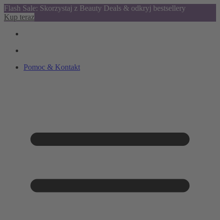
Flash Sale: Skorzystaj z Beauty Deals & odkryj bestsellery
Kup teraz
Pomoc & Kontakt