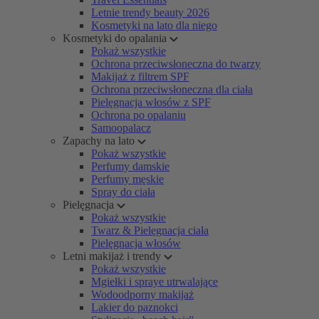
Letnie trendy beauty 2026
Kosmetyki na lato dla niego
Kosmetyki do opalania
Pokaż wszystkie
Ochrona przeciwsłoneczna do twarzy
Makijaż z filtrem SPF
Ochrona przeciwsłoneczna dla ciała
Pielęgnacja włosów z SPF
Ochrona po opalaniu
Samoopalacz
Zapachy na lato
Pokaż wszystkie
Perfumy damskie
Perfumy męskie
Spray do ciała
Pielęgnacja
Pokaż wszystkie
Twarz & Pielęgnacja ciała
Pielęgnacja włosów
Letni makijaż i trendy
Pokaż wszystkie
Mgiełki i spraye utrwalające
Wodoodporny makijaż
Lakier do paznokci