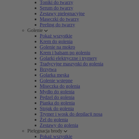
Toniki do twarzy
Serum do twarzy
Zestawy pielęgnacyjne
Maseczki do twarzy
Peeling do twarzy
Golenie
Pokaż wszystkie
Krem do golenia
Golenie na mokro
Krem i balsam po goleniu
Golarki elektryczne i trymery
Tradycyjne maszynki do golenia
Brzytwa
Golarka męska
Golenie wstępne
Miseczka do golenia
Mydło do golenia
Pędzel do golenia
Pianka do golenia
Stojak do golenia
Trymer i wosk do depilacji nosa
Żel do golenia
Zestawy do golenia
Pielęgnacja brody
Pokaż wszystkie