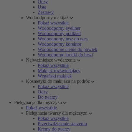
Oczy
Usta
Zestawy
Wodoodporny makijaż
Pokaż wszystkie
Wodoodporny eyeliner
Wodoodporny podkład
Wodoodporny tusz do rzęs
Wodoodporny korektor
Wodoodporne cienie do powiek
Wodoodporne kredki do brwi
Najważniejsze wydarzenia
Pokaż wszystkie
Makijaż rozświetlający
Wegański makijaż
Kosmetyki do makijażu na podróż
Pokaż wszystkie
Oczy
Do twarzy
Pielęgnacja dla mężczyzn
Pokaż wszystkie
Pielęgnacja twarzy dla mężczyzn
Pokaż wszystkie
Przeciwdziałanie starzeniu
Kremy do twarzy