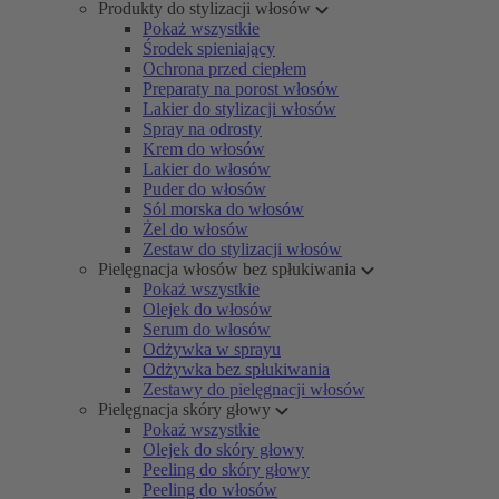
Produkty do stylizacji włosów
Pokaż wszystkie
Środek spieniający
Ochrona przed ciepłem
Preparaty na porost włosów
Lakier do stylizacji włosów
Spray na odrosty
Krem do włosów
Lakier do włosów
Puder do włosów
Sól morska do włosów
Żel do włosów
Zestaw do stylizacji włosów
Pielęgnacja włosów bez spłukiwania
Pokaż wszystkie
Olejek do włosów
Serum do włosów
Odżywka w sprayu
Odżywka bez spłukiwania
Zestawy do pielęgnacji włosów
Pielęgnacja skóry głowy
Pokaż wszystkie
Olejek do skóry głowy
Peeling do skóry głowy
Peeling do włosów