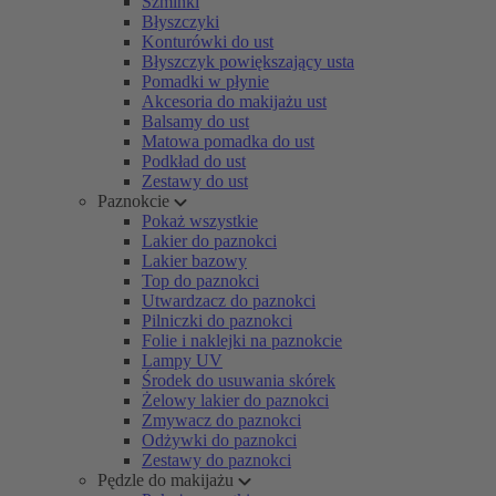
Szminki
Błyszczyki
Konturówki do ust
Błyszczyk powiększający usta
Pomadki w płynie
Akcesoria do makijażu ust
Balsamy do ust
Matowa pomadka do ust
Podkład do ust
Zestawy do ust
Paznokcie
Pokaż wszystkie
Lakier do paznokci
Lakier bazowy
Top do paznokci
Utwardzacz do paznokci
Pilniczki do paznokci
Folie i naklejki na paznokcie
Lampy UV
Środek do usuwania skórek
Żelowy lakier do paznokci
Zmywacz do paznokci
Odżywki do paznokci
Zestawy do paznokci
Pędzle do makijażu