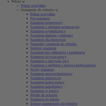
Włosy
Pokaż wszystkie
Szampony do włosów
Pokaż wszystkie
Pre-szampon
Szampon keratynowy
Szampon z olejkiem arganowym
Szampon wygładzający
Szampon dodający objętości
Szampon dla mężczyzn
Naturalny szampon do włosów
Srebrny szampon
Szampon bez silikonów i parabenów
Szampon oczyszczający
Szampon z odżywką 2w1
Szampon z olejkiem z drzewa herbacianego
Suchy szampon
Szampon przeciwłupieżowy
Szampon naprawczy
Szampon koloryzujący
Szampon nawilżający
Szampon w kostce
Mydło do włosów
Szampon do loków
Zestaw szamponów do włosów