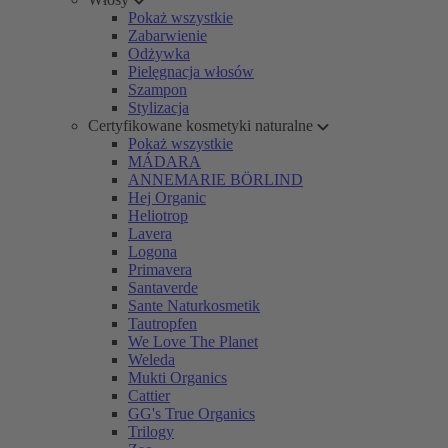
Pokaż wszystkie
Zabarwienie
Odżywka
Pielęgnacja włosów
Szampon
Stylizacja
Certyfikowane kosmetyki naturalne
Pokaż wszystkie
MÁDARA
ANNEMARIE BÖRLIND
Hej Organic
Heliotrop
Lavera
Logona
Primavera
Santaverde
Sante Naturkosmetik
Tautropfen
We Love The Planet
Weleda
Mukti Organics
Cattier
GG's True Organics
Trilogy