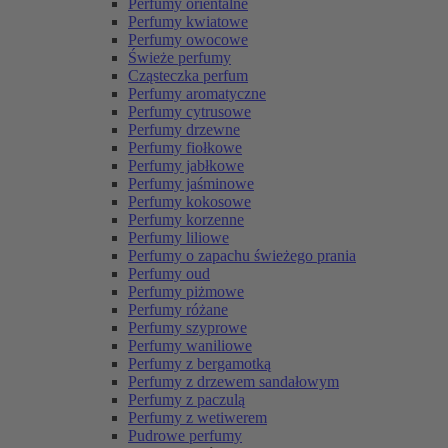
Perfumy orientalne
Perfumy kwiatowe
Perfumy owocowe
Świeże perfumy
Cząsteczka perfum
Perfumy aromatyczne
Perfumy cytrusowe
Perfumy drzewne
Perfumy fiołkowe
Perfumy jabłkowe
Perfumy jaśminowe
Perfumy kokosowe
Perfumy korzenne
Perfumy liliowe
Perfumy o zapachu świeżego prania
Perfumy oud
Perfumy piżmowe
Perfumy różane
Perfumy szyprowe
Perfumy waniliowe
Perfumy z bergamotką
Perfumy z drzewem sandałowym
Perfumy z paczulą
Perfumy z wetiwerem
Pudrowe perfumy