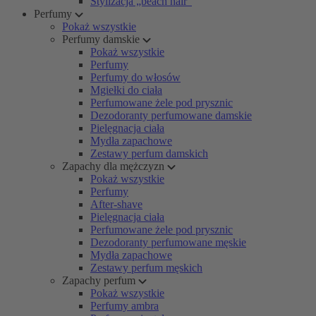
Stylizacja „beach hair”
Perfumy
Pokaż wszystkie
Perfumy damskie
Pokaż wszystkie
Perfumy
Perfumy do włosów
Mgiełki do ciała
Perfumowane żele pod prysznic
Dezodoranty perfumowane damskie
Pielęgnacja ciała
Mydła zapachowe
Zestawy perfum damskich
Zapachy dla mężczyzn
Pokaż wszystkie
Perfumy
After-shave
Pielęgnacja ciała
Perfumowane żele pod prysznic
Dezodoranty perfumowane męskie
Mydła zapachowe
Zestawy perfum męskich
Zapachy perfum
Pokaż wszystkie
Perfumy ambra