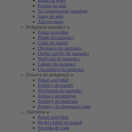
Maski na stopy
Peeling do stóp
Na zrogowaciały naskórek
Spray do stóp
Zdrowe stopy
Pielęgnacja paznokci
Pokaż wszystkie
Pilniki do paznokci
Cążki do skórek
Obcinacze do paznokci
Olejki i sztyfty do paznokci
Nożyczki do paznokci
Lakiery do paznokci
Utwardzacz do paznokci
Zestawy do pielęgnacji
Pokaż wszystkie
Zestawy do kąpieli
Przybornik do paznokci
Zestawy prezentowe
Zestawy do manicure
Zestawy do pielęgnacji ciała
Akcesoria
Pokaż wszystkie
Myjki i gąbki do kąpieli
Szczotki do ciała