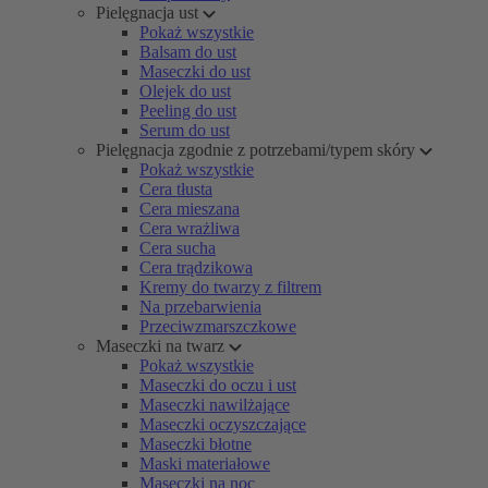
Pielęgnacja ust
Pokaż wszystkie
Balsam do ust
Maseczki do ust
Olejek do ust
Peeling do ust
Serum do ust
Pielęgnacja zgodnie z potrzebami/typem skóry
Pokaż wszystkie
Cera tłusta
Cera mieszana
Cera wrażliwa
Cera sucha
Cera trądzikowa
Kremy do twarzy z filtrem
Na przebarwienia
Przeciwzmarszczkowe
Maseczki na twarz
Pokaż wszystkie
Maseczki do oczu i ust
Maseczki nawilżające
Maseczki oczyszczające
Maseczki błotne
Maski materiałowe
Maseczki na noc