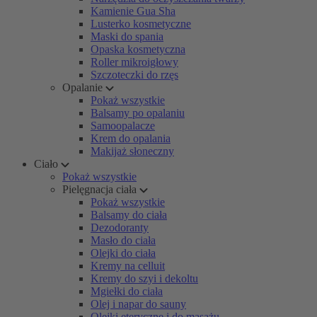
Kamienie Gua Sha
Lusterko kosmetyczne
Maski do spania
Opaska kosmetyczna
Roller mikroigłowy
Szczoteczki do rzęs
Opalanie
Pokaż wszystkie
Balsamy po opalaniu
Samoopalacze
Krem do opalania
Makijaż słoneczny
Ciało
Pokaż wszystkie
Pielęgnacja ciała
Pokaż wszystkie
Balsamy do ciała
Dezodoranty
Masło do ciała
Olejki do ciała
Kremy na celluit
Kremy do szyi i dekoltu
Mgiełki do ciała
Olej i napar do sauny
Olejki eteryczne i do masażu