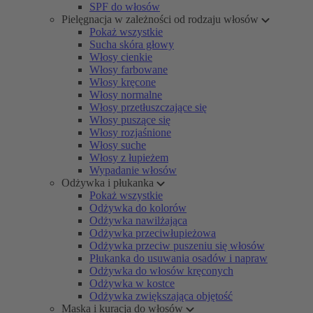
SPF do włosów
Pielęgnacja w zależności od rodzaju włosów
Pokaż wszystkie
Sucha skóra głowy
Włosy cienkie
Włosy farbowane
Włosy kręcone
Włosy normalne
Włosy przetłuszczające się
Włosy puszące się
Włosy rozjaśnione
Włosy suche
Włosy z łupieżem
Wypadanie włosów
Odżywka i płukanka
Pokaż wszystkie
Odżywka do kolorów
Odżywka nawilżająca
Odżywka przeciwłupieżowa
Odżywka przeciw puszeniu się włosów
Płukanka do usuwania osadów i napraw
Odżywka do włosów kręconych
Odżywka w kostce
Odżywka zwiększająca objętość
Maska i kuracja do włosów