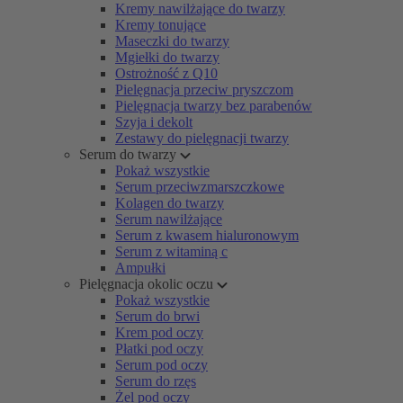
Kremy nawilżające do twarzy
Kremy tonujące
Maseczki do twarzy
Mgiełki do twarzy
Ostrożność z Q10
Pielęgnacja przeciw pryszczom
Pielęgnacja twarzy bez parabenów
Szyja i dekolt
Zestawy do pielęgnacji twarzy
Serum do twarzy
Pokaż wszystkie
Serum przeciwzmarszczkowe
Kolagen do twarzy
Serum nawilżające
Serum z kwasem hialuronowym
Serum z witaminą c
Ampułki
Pielęgnacja okolic oczu
Pokaż wszystkie
Serum do brwi
Krem pod oczy
Płatki pod oczy
Serum pod oczy
Serum do rzęs
Żel pod oczy