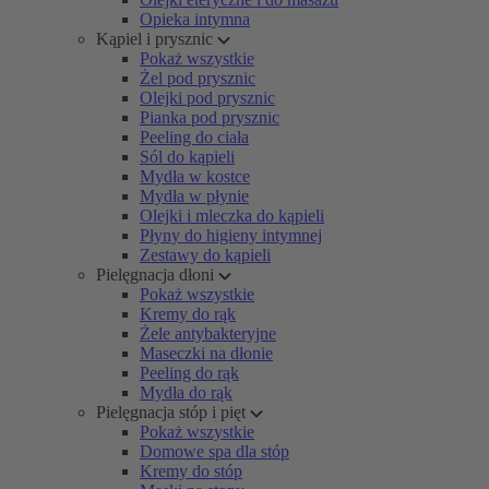
Opieka intymna
Kąpiel i prysznic
Pokaż wszystkie
Żel pod prysznic
Olejki pod prysznic
Pianka pod prysznic
Peeling do ciała
Sól do kąpieli
Mydła w kostce
Mydła w płynie
Olejki i mleczka do kąpieli
Płyny do higieny intymnej
Zestawy do kąpieli
Pielęgnacja dłoni
Pokaż wszystkie
Kremy do rąk
Żele antybakteryjne
Maseczki na dłonie
Peeling do rąk
Mydła do rąk
Pielęgnacja stóp i pięt
Pokaż wszystkie
Domowe spa dla stóp
Kremy do stóp