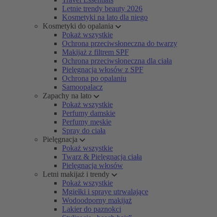
Letnie trendy beauty 2026
Kosmetyki na lato dla niego
Kosmetyki do opalania
Pokaż wszystkie
Ochrona przeciwsłoneczna do twarzy
Makijaż z filtrem SPF
Ochrona przeciwsłoneczna dla ciała
Pielęgnacja włosów z SPF
Ochrona po opalaniu
Samoopalacz
Zapachy na lato
Pokaż wszystkie
Perfumy damskie
Perfumy męskie
Spray do ciała
Pielęgnacja
Pokaż wszystkie
Twarz & Pielęgnacja ciała
Pielęgnacja włosów
Letni makijaż i trendy
Pokaż wszystkie
Mgiełki i spraye utrwalające
Wodoodporny makijaż
Lakier do paznokci