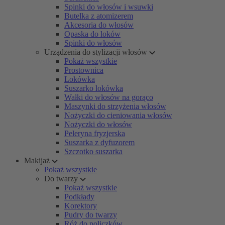
Spinki do włosów i wsuwki
Butelka z atomizerem
Akcesoria do włosów
Opaska do loków
Spinki do włosów
Urządzenia do stylizacji włosów
Pokaż wszystkie
Prostownica
Lokówka
Suszarko lokówka
Wałki do włosów na gorąco
Maszynki do strzyżenia włosów
Nożyczki do cieniowania włosów
Nożyczki do włosów
Peleryna fryzjerska
Suszarka z dyfuzorem
Szczotko suszarka
Makijaż
Pokaż wszystkie
Do twarzy
Pokaż wszystkie
Podkłady
Korektory
Pudry do twarzy
Róż do policzków