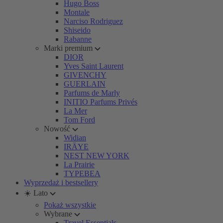
Hugo Boss
Montale
Narciso Rodriguez
Shiseido
Rabanne
Marki premium
DIOR
Yves Saint Laurent
GIVENCHY
GUERLAIN
Parfums de Marly
INITIO Parfums Privés
La Mer
Tom Ford
Nowość
Widian
IRÄYE
NEST NEW YORK
La Prairie
TYPEBEA
Wyprzedaż i bestsellery
☀️ Lato
Pokaż wszystkie
Wybrane
Travel Essentials