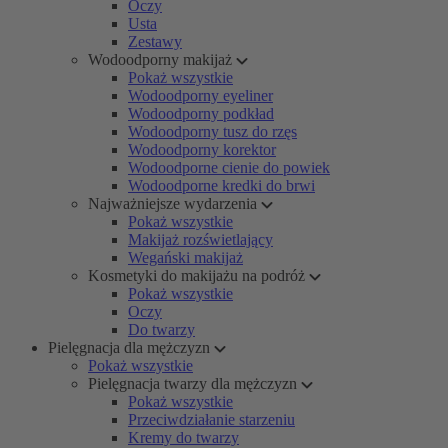
Oczy
Usta
Zestawy
Wodoodporny makijaż
Pokaż wszystkie
Wodoodporny eyeliner
Wodoodporny podkład
Wodoodporny tusz do rzęs
Wodoodporny korektor
Wodoodporne cienie do powiek
Wodoodporne kredki do brwi
Najważniejsze wydarzenia
Pokaż wszystkie
Makijaż rozświetlający
Wegański makijaż
Kosmetyki do makijażu na podróż
Pokaż wszystkie
Oczy
Do twarzy
Pielęgnacja dla mężczyzn
Pokaż wszystkie
Pielęgnacja twarzy dla mężczyzn
Pokaż wszystkie
Przeciwdziałanie starzeniu
Kremy do twarzy