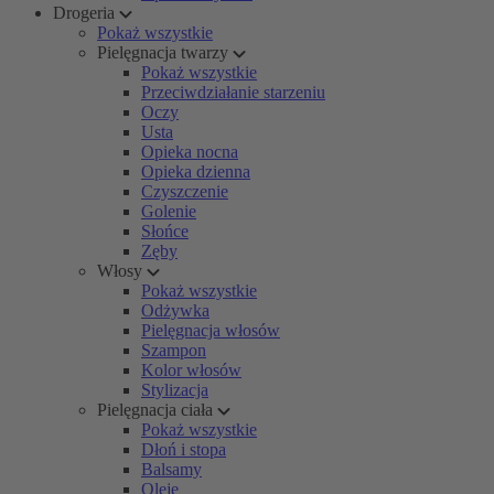
Drogeria
Pokaż wszystkie
Pielęgnacja twarzy
Pokaż wszystkie
Przeciwdziałanie starzeniu
Oczy
Usta
Opieka nocna
Opieka dzienna
Czyszczenie
Golenie
Słońce
Zęby
Włosy
Pokaż wszystkie
Odżywka
Pielęgnacja włosów
Szampon
Kolor włosów
Stylizacja
Pielęgnacja ciała
Pokaż wszystkie
Dłoń i stopa
Balsamy
Oleje