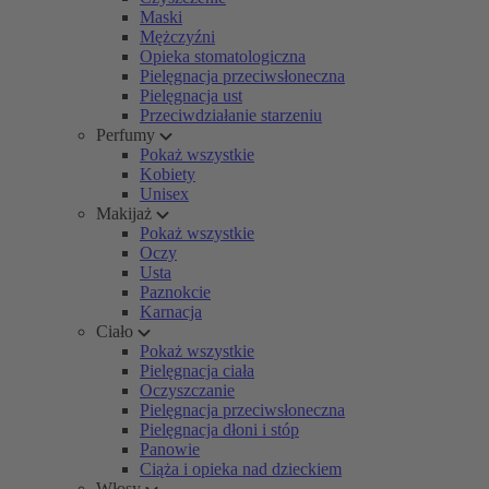
Maski
Mężczyźni
Opieka stomatologiczna
Pielęgnacja przeciwsłoneczna
Pielęgnacja ust
Przeciwdziałanie starzeniu
Perfumy
Pokaż wszystkie
Kobiety
Unisex
Makijaż
Pokaż wszystkie
Oczy
Usta
Paznokcie
Karnacja
Ciało
Pokaż wszystkie
Pielęgnacja ciała
Oczyszczanie
Pielęgnacja przeciwsłoneczna
Pielęgnacja dłoni i stóp
Panowie
Ciąża i opieka nad dzieckiem
Włosy