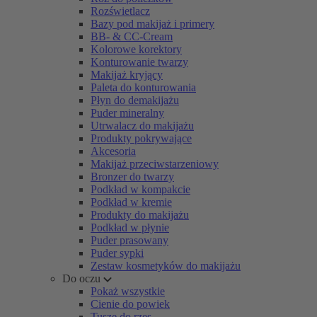
Rozświetlacz
Bazy pod makijaż i primery
BB- & CC-Cream
Kolorowe korektory
Konturowanie twarzy
Makijaż kryjący
Paleta do konturowania
Płyn do demakijażu
Puder mineralny
Utrwalacz do makijażu
Produkty pokrywające
Akcesoria
Makijaż przeciwstarzeniowy
Bronzer do twarzy
Podkład w kompakcie
Podkład w kremie
Produkty do makijażu
Podkład w płynie
Puder prasowany
Puder sypki
Zestaw kosmetyków do makijażu
Do oczu
Pokaż wszystkie
Cienie do powiek
Tusze do rzęs