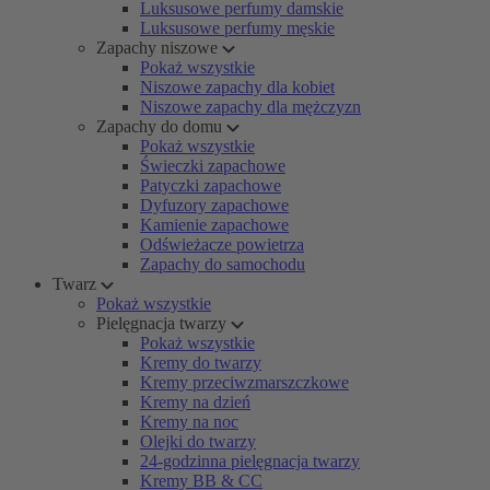
Luksusowe perfumy damskie
Luksusowe perfumy męskie
Zapachy niszowe
Pokaż wszystkie
Niszowe zapachy dla kobiet
Niszowe zapachy dla mężczyzn
Zapachy do domu
Pokaż wszystkie
Świeczki zapachowe
Patyczki zapachowe
Dyfuzory zapachowe
Kamienie zapachowe
Odświeżacze powietrza
Zapachy do samochodu
Twarz
Pokaż wszystkie
Pielęgnacja twarzy
Pokaż wszystkie
Kremy do twarzy
Kremy przeciwzmarszczkowe
Kremy na dzień
Kremy na noc
Olejki do twarzy
24-godzinna pielęgnacja twarzy
Kremy BB & CC