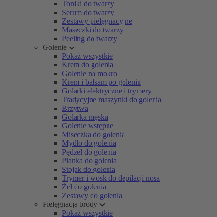
Toniki do twarzy
Serum do twarzy
Zestawy pielęgnacyjne
Maseczki do twarzy
Peeling do twarzy
Golenie
Pokaż wszystkie
Krem do golenia
Golenie na mokro
Krem i balsam po goleniu
Golarki elektryczne i trymery
Tradycyjne maszynki do golenia
Brzytwa
Golarka męska
Golenie wstępne
Miseczka do golenia
Mydło do golenia
Pędzel do golenia
Pianka do golenia
Stojak do golenia
Trymer i wosk do depilacji nosa
Żel do golenia
Zestawy do golenia
Pielęgnacja brody
Pokaż wszystkie