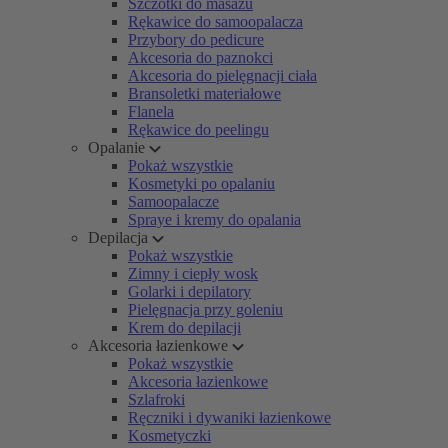
Szczotki do masażu
Rękawice do samoopalacza
Przybory do pedicure
Akcesoria do paznokci
Akcesoria do pielęgnacji ciała
Bransoletki materiałowe
Flanela
Rękawice do peelingu
Opalanie
Pokaż wszystkie
Kosmetyki po opalaniu
Samoopalacze
Spraye i kremy do opalania
Depilacja
Pokaż wszystkie
Zimny i ciepły wosk
Golarki i depilatory
Pielęgnacja przy goleniu
Krem do depilacji
Akcesoria łazienkowe
Pokaż wszystkie
Akcesoria łazienkowe
Szlafroki
Ręczniki i dywaniki łazienkowe
Kosmetyczki