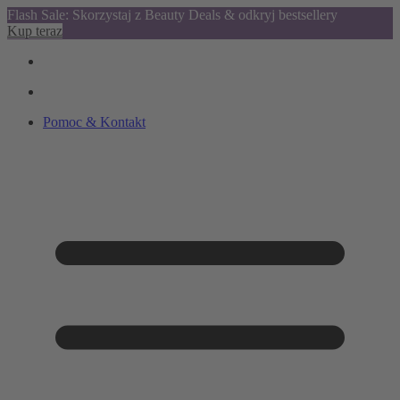
Flash Sale: Skorzystaj z Beauty Deals & odkryj bestsellery
Kup teraz
Pomoc & Kontakt