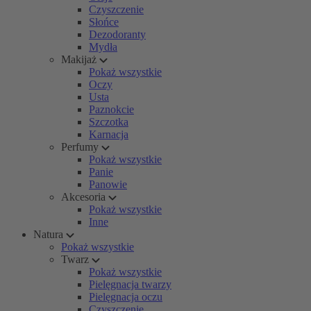
Czyszczenie
Słońce
Dezodoranty
Mydła
Makijaż
Pokaż wszystkie
Oczy
Usta
Paznokcie
Szczotka
Karnacja
Perfumy
Pokaż wszystkie
Panie
Panowie
Akcesoria
Pokaż wszystkie
Inne
Natura
Pokaż wszystkie
Twarz
Pokaż wszystkie
Pielęgnacja twarzy
Pielęgnacja oczu
Czyszczenie