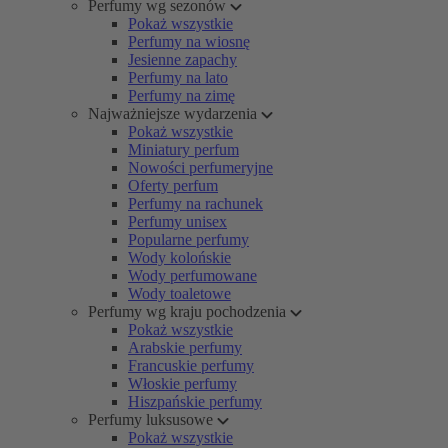
Perfumy wg sezonów
Pokaż wszystkie
Perfumy na wiosnę
Jesienne zapachy
Perfumy na lato
Perfumy na zimę
Najważniejsze wydarzenia
Pokaż wszystkie
Miniatury perfum
Nowości perfumeryjne
Oferty perfum
Perfumy na rachunek
Perfumy unisex
Popularne perfumy
Wody kolońskie
Wody perfumowane
Wody toaletowe
Perfumy wg kraju pochodzenia
Pokaż wszystkie
Arabskie perfumy
Francuskie perfumy
Włoskie perfumy
Hiszpańskie perfumy
Perfumy luksusowe
Pokaż wszystkie