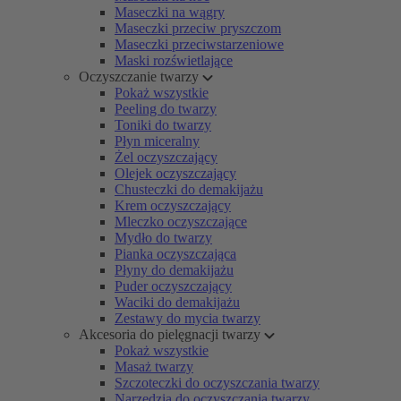
Maseczki na wągry
Maseczki przeciw pryszczom
Maseczki przeciwstarzeniowe
Maski rozświetlające
Oczyszczanie twarzy
Pokaż wszystkie
Peeling do twarzy
Toniki do twarzy
Płyn miceralny
Żel oczyszczający
Olejek oczyszczający
Chusteczki do demakijażu
Krem oczyszczający
Mleczko oczyszczające
Mydło do twarzy
Pianka oczyszczająca
Płyny do demakijażu
Puder oczyszczający
Waciki do demakijażu
Zestawy do mycia twarzy
Akcesoria do pielęgnacji twarzy
Pokaż wszystkie
Masaż twarzy
Szczoteczki do oczyszczania twarzy
Narzędzia do oczyszczania twarzy