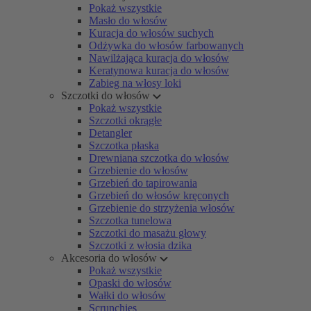
Pokaż wszystkie
Masło do włosów
Kuracja do włosów suchych
Odżywka do włosów farbowanych
Nawilżająca kuracja do włosów
Keratynowa kuracja do włosów
Zabieg na włosy loki
Szczotki do włosów
Pokaż wszystkie
Szczotki okrągłe
Detangler
Szczotka płaska
Drewniana szczotka do włosów
Grzebienie do włosów
Grzebień do tapirowania
Grzebień do włosów kręconych
Grzebienie do strzyżenia włosów
Szczotka tunelowa
Szczotki do masażu głowy
Szczotki z włosia dzika
Akcesoria do włosów
Pokaż wszystkie
Opaski do włosów
Wałki do włosów
Scrunchies