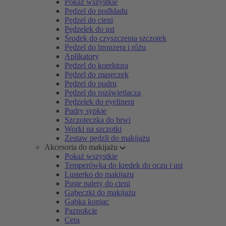
Pokaż wszystkie
Pędzel do podkładu
Pędzel do cieni
Pędzelek do ust
Środek do czyszczenia szczotek
Pędzel do bronzera i różu
Aplikatory
Pędzel do korektora
Pędzel do maseczek
Pędzel do pudru
Pędzel do rozświetlacza
Pędzelek do eyelinera
Pudry sypkie
Szczoteczka do brwi
Worki na szczotki
Zestaw pędzli do makijażu
Akcesoria do makijażu
Pokaż wszystkie
Temperówka do kredek do oczu i ust
Lusterko do makijażu
Puste palety do cieni
Gąbeczki do makijażu
Gąbka konjac
Paznokcie
Cera