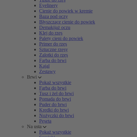
Eyelinery
Cienie do powiek w kremie
Baza pod oczy
Błyszczące cienie do powiek
Demakijaż oczu
Klej do rzęs
Palety cieni do powiek
Primer do rzęs
Sztuczne rzęsy
Zalotki do rzęs
Farba do brwi
Kajal
Zestawy
Brwi
Pokaż wszystkie
Farba do brwi
Tusz i żel do brwi
Pomada do brwi
Puder do brwi
Kredki do brwi
Nożyczki do brwi
Pęseta
Na usta
Pokaż wszystkie