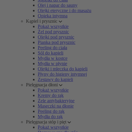
Olej i napar do sauny
Olejki eteryczne i do masażu
Opieka intymna
Kąpiel i prysznic
Pokaż wszystkie
Żel pod prysznic
Olejki pod prysznic
Pianka pod prysznic
Peeling do ciała
Sól do kąpieli
Mydła w kostce
Mydła w płynie
Olejki i mleczka do kąpieli
Płyny do higieny intymnej
Zestawy do kąpieli
Pielęgnacja dłoni
Pokaż wszystkie
Kremy do rąk
Żele antybakteryjne
Maseczki na dłonie
Peeling do rąk
Mydła do rąk
Pielęgnacja stóp i pięt
Pokaż wszystkie