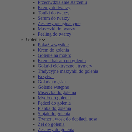
Przeciwdziałanie starzeniu
Kremy do twarzy
Toniki do twarzy
Serum do twarzy
Zestawy pielęgnacyjne
Maseczki do twarzy
Peeling do twarzy
Golenie
Pokaż wszystkie
Krem do golenia
Golenie na mokro
Krem i balsam po goleniu
Golarki elektryczne i trymery
Tradycyjne maszynki do golenia
Brzytwa
Golarka męska
Golenie wstępne
Miseczka do golenia
Mydło do golenia
Pędzel do golenia
Pianka do golenia
Stojak do golenia
Trymer i wosk do depilacji nosa
Żel do golenia
Zestawy do golenia