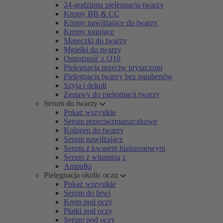
24-godzinna pielęgnacja twarzy
Kremy BB & CC
Kremy nawilżające do twarzy
Kremy tonujące
Maseczki do twarzy
Mgiełki do twarzy
Ostrożność z Q10
Pielęgnacja przeciw pryszczom
Pielęgnacja twarzy bez parabenów
Szyja i dekolt
Zestawy do pielęgnacji twarzy
Serum do twarzy
Pokaż wszystkie
Serum przeciwzmarszczkowe
Kolagen do twarzy
Serum nawilżające
Serum z kwasem hialuronowym
Serum z witaminą c
Ampułki
Pielęgnacja okolic oczu
Pokaż wszystkie
Serum do brwi
Krem pod oczy
Płatki pod oczy
Serum pod oczy