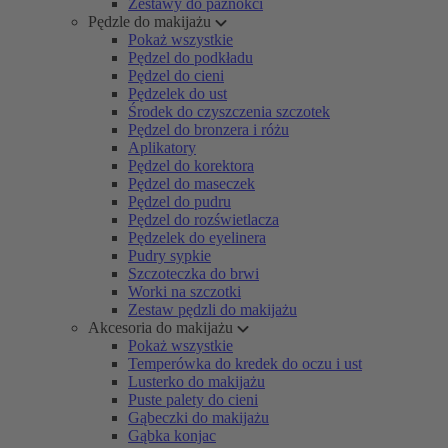
Zestawy do paznokci
Pędzle do makijażu
Pokaż wszystkie
Pędzel do podkładu
Pędzel do cieni
Pędzelek do ust
Środek do czyszczenia szczotek
Pędzel do bronzera i różu
Aplikatory
Pędzel do korektora
Pędzel do maseczek
Pędzel do pudru
Pędzel do rozświetlacza
Pędzelek do eyelinera
Pudry sypkie
Szczoteczka do brwi
Worki na szczotki
Zestaw pędzli do makijażu
Akcesoria do makijażu
Pokaż wszystkie
Temperówka do kredek do oczu i ust
Lusterko do makijażu
Puste palety do cieni
Gąbeczki do makijażu
Gąbka konjac