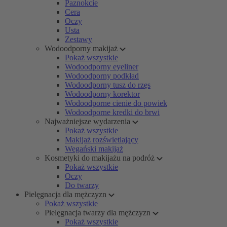
Paznokcie
Cera
Oczy
Usta
Zestawy
Wodoodporny makijaż
Pokaż wszystkie
Wodoodporny eyeliner
Wodoodporny podkład
Wodoodporny tusz do rzęs
Wodoodporny korektor
Wodoodporne cienie do powiek
Wodoodporne kredki do brwi
Najważniejsze wydarzenia
Pokaż wszystkie
Makijaż rozświetlający
Wegański makijaż
Kosmetyki do makijażu na podróż
Pokaż wszystkie
Oczy
Do twarzy
Pielęgnacja dla mężczyzn
Pokaż wszystkie
Pielęgnacja twarzy dla mężczyzn
Pokaż wszystkie