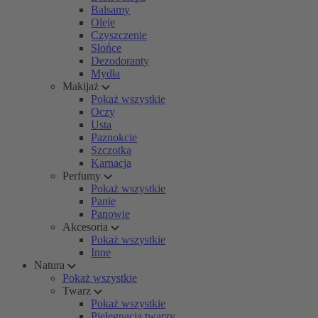
Balsamy
Oleje
Czyszczenie
Słońce
Dezodoranty
Mydła
Makijaż
Pokaż wszystkie
Oczy
Usta
Paznokcie
Szczotka
Karnacja
Perfumy
Pokaż wszystkie
Panie
Panowie
Akcesoria
Pokaż wszystkie
Inne
Natura
Pokaż wszystkie
Twarz
Pokaż wszystkie
Pielęgnacja twarzy