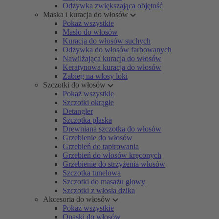
Odżywka zwiększająca objętość
Maska i kuracja do włosów
Pokaż wszystkie
Masło do włosów
Kuracja do włosów suchych
Odżywka do włosów farbowanych
Nawilżająca kuracja do włosów
Keratynowa kuracja do włosów
Zabieg na włosy loki
Szczotki do włosów
Pokaż wszystkie
Szczotki okrągłe
Detangler
Szczotka płaska
Drewniana szczotka do włosów
Grzebienie do włosów
Grzebień do tapirowania
Grzebień do włosów kręconych
Grzebienie do strzyżenia włosów
Szczotka tunelowa
Szczotki do masażu głowy
Szczotki z włosia dzika
Akcesoria do włosów
Pokaż wszystkie
Opaski do włosów