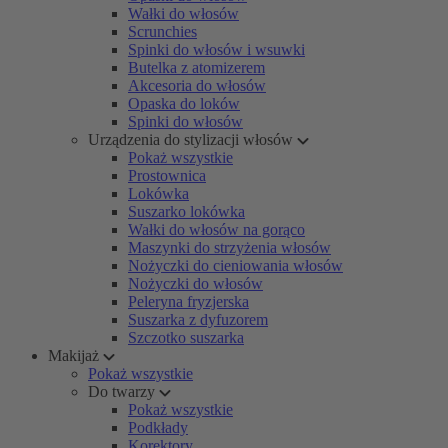
Wałki do włosów
Scrunchies
Spinki do włosów i wsuwki
Butelka z atomizerem
Akcesoria do włosów
Opaska do loków
Spinki do włosów
Urządzenia do stylizacji włosów
Pokaż wszystkie
Prostownica
Lokówka
Suszarko lokówka
Wałki do włosów na gorąco
Maszynki do strzyżenia włosów
Nożyczki do cieniowania włosów
Nożyczki do włosów
Peleryna fryzjerska
Suszarka z dyfuzorem
Szczotko suszarka
Makijaż
Pokaż wszystkie
Do twarzy
Pokaż wszystkie
Podkłady
Korektory