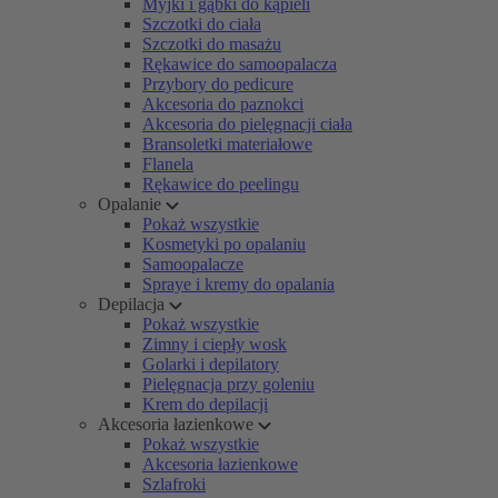
Myjki i gąbki do kąpieli
Szczotki do ciała
Szczotki do masażu
Rękawice do samoopalacza
Przybory do pedicure
Akcesoria do paznokci
Akcesoria do pielęgnacji ciała
Bransoletki materiałowe
Flanela
Rękawice do peelingu
Opalanie
Pokaż wszystkie
Kosmetyki po opalaniu
Samoopalacze
Spraye i kremy do opalania
Depilacja
Pokaż wszystkie
Zimny i ciepły wosk
Golarki i depilatory
Pielęgnacja przy goleniu
Krem do depilacji
Akcesoria łazienkowe
Pokaż wszystkie
Akcesoria łazienkowe
Szlafroki