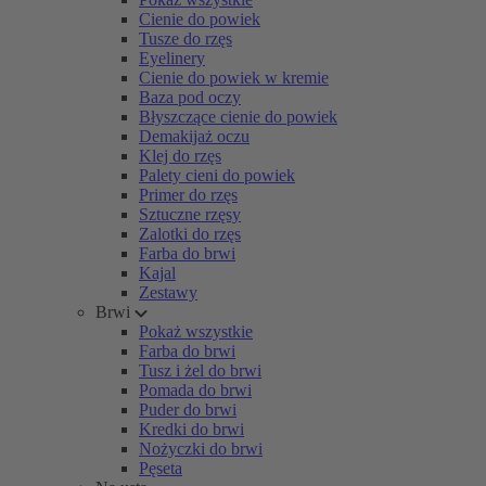
Cienie do powiek
Tusze do rzęs
Eyelinery
Cienie do powiek w kremie
Baza pod oczy
Błyszczące cienie do powiek
Demakijaż oczu
Klej do rzęs
Palety cieni do powiek
Primer do rzęs
Sztuczne rzęsy
Zalotki do rzęs
Farba do brwi
Kajal
Zestawy
Brwi
Pokaż wszystkie
Farba do brwi
Tusz i żel do brwi
Pomada do brwi
Puder do brwi
Kredki do brwi
Nożyczki do brwi
Pęseta