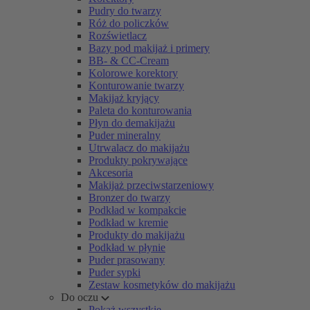
Pudry do twarzy
Róż do policzków
Rozświetlacz
Bazy pod makijaż i primery
BB- & CC-Cream
Kolorowe korektory
Konturowanie twarzy
Makijaż kryjący
Paleta do konturowania
Płyn do demakijażu
Puder mineralny
Utrwalacz do makijażu
Produkty pokrywające
Akcesoria
Makijaż przeciwstarzeniowy
Bronzer do twarzy
Podkład w kompakcie
Podkład w kremie
Produkty do makijażu
Podkład w płynie
Puder prasowany
Puder sypki
Zestaw kosmetyków do makijażu
Do oczu
Pokaż wszystkie