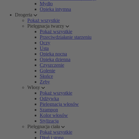
Mydło
Opieka intymna
Drogeria
Pokaż wszystkie
Pielęgnacja twarzy
Pokaż wszystkie
Przeciwdziałanie starzeniu
Oczy
Usta
Opieka nocna
Opieka dzienna
Czyszczenie
Golenie
Słońce
Zęby
Włosy
Pokaż wszystkie
Odżywka
Pielęgnacja włosów
Szampon
Kolor włosów
Stylizacja
Pielęgnacja ciała
Pokaż wszystkie
Dłoń i stopa