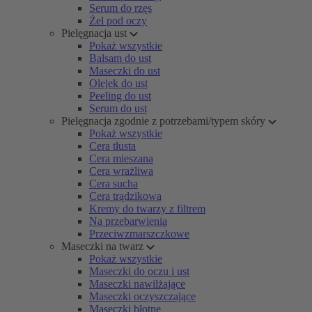
Serum do rzęs
Żel pod oczy
Pielęgnacja ust
Pokaż wszystkie
Balsam do ust
Maseczki do ust
Olejek do ust
Peeling do ust
Serum do ust
Pielęgnacja zgodnie z potrzebami/typem skóry
Pokaż wszystkie
Cera tłusta
Cera mieszana
Cera wrażliwa
Cera sucha
Cera trądzikowa
Kremy do twarzy z filtrem
Na przebarwienia
Przeciwzmarszczkowe
Maseczki na twarz
Pokaż wszystkie
Maseczki do oczu i ust
Maseczki nawilżające
Maseczki oczyszczające
Maseczki błotne