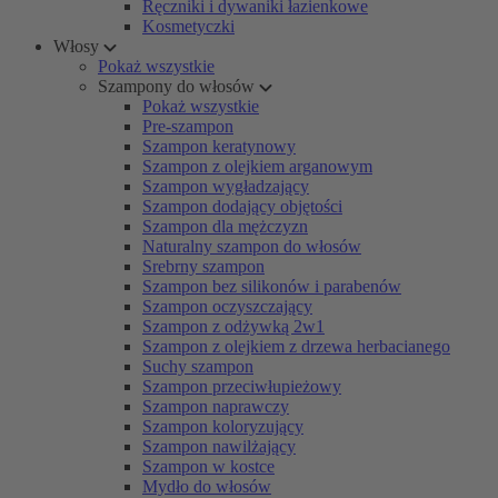
Ręczniki i dywaniki łazienkowe
Kosmetyczki
Włosy
Pokaż wszystkie
Szampony do włosów
Pokaż wszystkie
Pre-szampon
Szampon keratynowy
Szampon z olejkiem arganowym
Szampon wygładzający
Szampon dodający objętości
Szampon dla mężczyzn
Naturalny szampon do włosów
Srebrny szampon
Szampon bez silikonów i parabenów
Szampon oczyszczający
Szampon z odżywką 2w1
Szampon z olejkiem z drzewa herbacianego
Suchy szampon
Szampon przeciwłupieżowy
Szampon naprawczy
Szampon koloryzujący
Szampon nawilżający
Szampon w kostce
Mydło do włosów