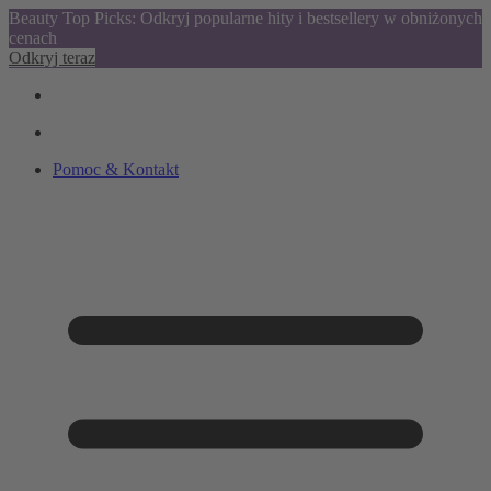
Beauty Top Picks: Odkryj popularne hity i bestsellery w obniżonych
cenach
Odkryj teraz
Pomoc & Kontakt