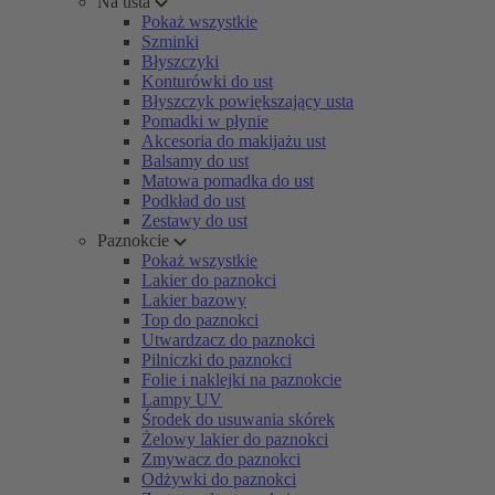
Na usta
Pokaż wszystkie
Szminki
Błyszczyki
Konturówki do ust
Błyszczyk powiększający usta
Pomadki w płynie
Akcesoria do makijażu ust
Balsamy do ust
Matowa pomadka do ust
Podkład do ust
Zestawy do ust
Paznokcie
Pokaż wszystkie
Lakier do paznokci
Lakier bazowy
Top do paznokci
Utwardzacz do paznokci
Pilniczki do paznokci
Folie i naklejki na paznokcie
Lampy UV
Środek do usuwania skórek
Żelowy lakier do paznokci
Zmywacz do paznokci
Odżywki do paznokci