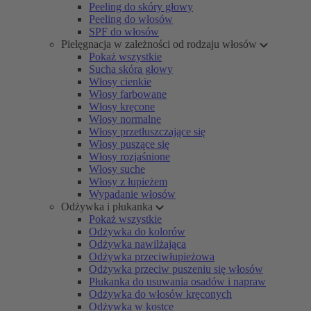
Peeling do skóry głowy
Peeling do włosów
SPF do włosów
Pielęgnacja w zależności od rodzaju włosów
Pokaż wszystkie
Sucha skóra głowy
Włosy cienkie
Włosy farbowane
Włosy kręcone
Włosy normalne
Włosy przetłuszczające się
Włosy puszące się
Włosy rozjaśnione
Włosy suche
Włosy z łupieżem
Wypadanie włosów
Odżywka i płukanka
Pokaż wszystkie
Odżywka do kolorów
Odżywka nawilżająca
Odżywka przeciwłupieżowa
Odżywka przeciw puszeniu się włosów
Płukanka do usuwania osadów i napraw
Odżywka do włosów kręconych
Odżywka w kostce