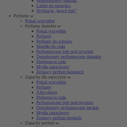
Wodoodporny makijaż
Lakier do paznokci
Stylizacja „beach hair”
Perfumy
Pokaż wszystkie
Perfumy damskie
Pokaż wszystkie
Perfumy
Perfumy do włosów
Mgiełki do ciała
Perfumowane żele pod prysznic
Dezodoranty perfumowane damskie
Pielęgnacja ciała
Mydła zapachowe
Zestawy perfum damskich
Zapachy dla mężczyzn
Pokaż wszystkie
Perfumy
After-shave
Pielęgnacja ciała
Perfumowane żele pod prysznic
Dezodoranty perfumowane męskie
Mydła zapachowe
Zestawy perfum męskich
Zapachy perfum