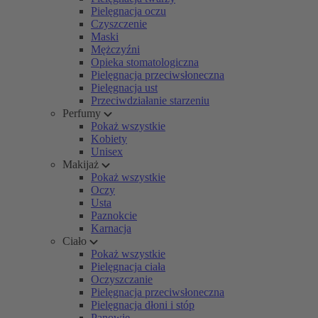
Pielęgnacja oczu
Czyszczenie
Maski
Mężczyźni
Opieka stomatologiczna
Pielęgnacja przeciwsłoneczna
Pielęgnacja ust
Przeciwdziałanie starzeniu
Perfumy
Pokaż wszystkie
Kobiety
Unisex
Makijaż
Pokaż wszystkie
Oczy
Usta
Paznokcie
Karnacja
Ciało
Pokaż wszystkie
Pielęgnacja ciała
Oczyszczanie
Pielęgnacja przeciwsłoneczna
Pielęgnacja dłoni i stóp
Panowie