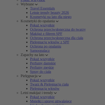
Wybrane
Travel Essentials
Letnie trendy beauty 2026
Kosmetyki na lato dla niego
Kosmetyki do opalania
Pokaż wszystkie
Ochrona przeciwsłoneczna do twarzy
Makijaż z filtrem SPF
Ochrona przeciwsłoneczna dla ciała
Pielęgnacja włosów z SPF
Ochrona po opalaniu
Samoopalacz
Zapachy na lato
Pokaż wszystkie
Perfumy damskie
Perfumy męskie
Spray do ciała
Pielęgnacja
Pokaż wszystkie
Twarz & Pielęgnacja ciała
Pielęgnacja włosów
Letni makijaż i trendy
Pokaż wszystkie
Mgiełki i spraye utrwalające