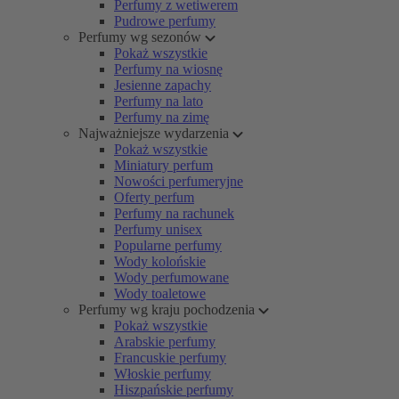
Perfumy z wetiwerem
Pudrowe perfumy
Perfumy wg sezonów
Pokaż wszystkie
Perfumy na wiosnę
Jesienne zapachy
Perfumy na lato
Perfumy na zimę
Najważniejsze wydarzenia
Pokaż wszystkie
Miniatury perfum
Nowości perfumeryjne
Oferty perfum
Perfumy na rachunek
Perfumy unisex
Popularne perfumy
Wody kolońskie
Wody perfumowane
Wody toaletowe
Perfumy wg kraju pochodzenia
Pokaż wszystkie
Arabskie perfumy
Francuskie perfumy
Włoskie perfumy
Hiszpańskie perfumy