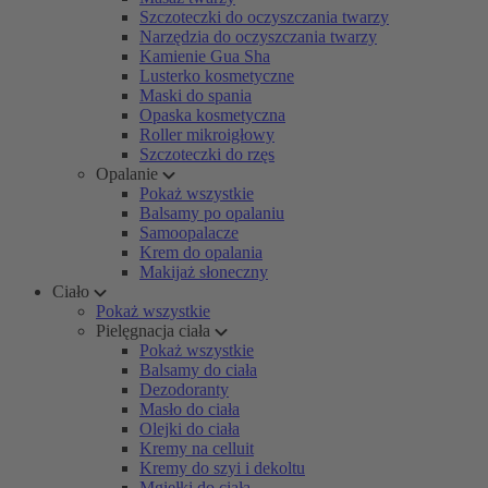
Szczoteczki do oczyszczania twarzy
Narzędzia do oczyszczania twarzy
Kamienie Gua Sha
Lusterko kosmetyczne
Maski do spania
Opaska kosmetyczna
Roller mikroigłowy
Szczoteczki do rzęs
Opalanie
Pokaż wszystkie
Balsamy po opalaniu
Samoopalacze
Krem do opalania
Makijaż słoneczny
Ciało
Pokaż wszystkie
Pielęgnacja ciała
Pokaż wszystkie
Balsamy do ciała
Dezodoranty
Masło do ciała
Olejki do ciała
Kremy na celluit
Kremy do szyi i dekoltu
Mgiełki do ciała