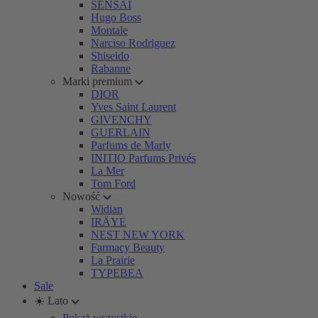
SENSAI
Hugo Boss
Montale
Narciso Rodriguez
Shiseido
Rabanne
Marki premium
DIOR
Yves Saint Laurent
GIVENCHY
GUERLAIN
Parfums de Marly
INITIO Parfums Privés
La Mer
Tom Ford
Nowość
Widian
IRÄYE
NEST NEW YORK
Farmacy Beauty
La Prairie
TYPEBEA
Sale
☀️ Lato
Pokaż wszystkie