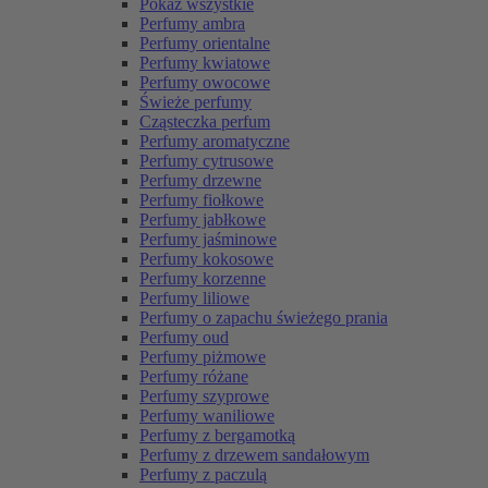
Pokaż wszystkie
Perfumy ambra
Perfumy orientalne
Perfumy kwiatowe
Perfumy owocowe
Świeże perfumy
Cząsteczka perfum
Perfumy aromatyczne
Perfumy cytrusowe
Perfumy drzewne
Perfumy fiołkowe
Perfumy jabłkowe
Perfumy jaśminowe
Perfumy kokosowe
Perfumy korzenne
Perfumy liliowe
Perfumy o zapachu świeżego prania
Perfumy oud
Perfumy piżmowe
Perfumy różane
Perfumy szyprowe
Perfumy waniliowe
Perfumy z bergamotką
Perfumy z drzewem sandałowym
Perfumy z paczulą