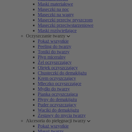
Maski materiałowe
Maseczki na noc
Maseczki na wągry
Maseczki przeciw pryszczom
Maseczki przeciwstarzeniowe
Maski rozświetlające
Oczyszczanie twarzy
Pokaż wszystkie
Peeling do twarzy
Toniki do twarzy
Płyn miceralny
Żel oczyszczający
Olejek oczyszczający
Chusteczki do demakijażu
Krem oczyszczający
Mleczko oczyszczające
Mydło do twarzy
Pianka oczyszczająca
Płyny do demakijażu
Puder oczyszczający
Waciki do demakijażu
Zestawy do mycia twarzy
Akcesoria do pielęgnacji twarzy
Pokaż wszystkie
Masaż twarzy