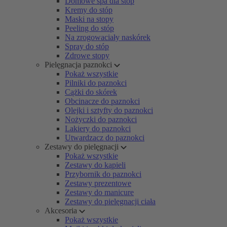
Domowe spa dla stóp
Kremy do stóp
Maski na stopy
Peeling do stóp
Na zrogowaciały naskórek
Spray do stóp
Zdrowe stopy
Pielęgnacja paznokci
Pokaż wszystkie
Pilniki do paznokci
Cążki do skórek
Obcinacze do paznokci
Olejki i sztyfty do paznokci
Nożyczki do paznokci
Lakiery do paznokci
Utwardzacz do paznokci
Zestawy do pielęgnacji
Pokaż wszystkie
Zestawy do kąpieli
Przybornik do paznokci
Zestawy prezentowe
Zestawy do manicure
Zestawy do pielęgnacji ciała
Akcesoria
Pokaż wszystkie