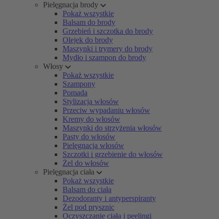
Pielęgnacja brody
Pokaż wszystkie
Balsam do brody
Grzebień i szczotka do brody
Olejek do brody
Maszynki i trymery do brody
Mydło i szampon do brody
Włosy
Pokaż wszystkie
Szampony
Pomada
Stylizacja włosów
Przeciw wypadaniu włosów
Kremy do włosów
Maszynki do strzyżenia włosów
Pasty do włosów
Pielęgnacja włosów
Szczotki i grzebienie do włosów
Żel do włosów
Pielęgnacja ciała
Pokaż wszystkie
Balsam do ciała
Dezodoranty i antyperspiranty
Żel pod prysznic
Oczyszczanie ciała i peelingi