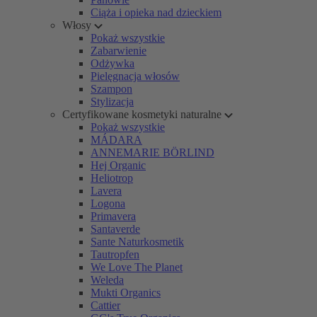
Ciąża i opieka nad dzieckiem
Włosy
Pokaż wszystkie
Zabarwienie
Odżywka
Pielęgnacja włosów
Szampon
Stylizacja
Certyfikowane kosmetyki naturalne
Pokaż wszystkie
MÁDARA
ANNEMARIE BÖRLIND
Hej Organic
Heliotrop
Lavera
Logona
Primavera
Santaverde
Sante Naturkosmetik
Tautropfen
We Love The Planet
Weleda
Mukti Organics
Cattier