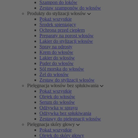
Szampon do loków
Zestaw szamponów do włosów
Produkty do stylizacji włosów
Pokaż wszystkie
Środek spieniający
Ochrona przed ciepłem
Preparaty na porost włosów
Lakier do stylizacji włosów
Spray na odrosty
Krem do włosów
Lakier do włosów
Puder do włosów
Sól morska do włosów
Żel do włosów
Zestaw do stylizacji włosów
Pielęgnacja włosów bez spłukiwania
Pokaż wszystkie
Olejek do włosów
Serum do włosów
Odżywka w sprayu
Odżywka bez spłukiwania
Zestawy do pielęgnacji włosów
Pielęgnacja skóry głowy
Pokaż wszystkie
Olejek do skóry głowy