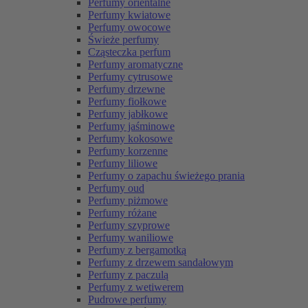
Perfumy orientalne
Perfumy kwiatowe
Perfumy owocowe
Świeże perfumy
Cząsteczka perfum
Perfumy aromatyczne
Perfumy cytrusowe
Perfumy drzewne
Perfumy fiołkowe
Perfumy jabłkowe
Perfumy jaśminowe
Perfumy kokosowe
Perfumy korzenne
Perfumy liliowe
Perfumy o zapachu świeżego prania
Perfumy oud
Perfumy piżmowe
Perfumy różane
Perfumy szyprowe
Perfumy waniliowe
Perfumy z bergamotką
Perfumy z drzewem sandałowym
Perfumy z paczulą
Perfumy z wetiwerem
Pudrowe perfumy