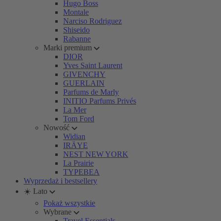
Hugo Boss
Montale
Narciso Rodriguez
Shiseido
Rabanne
Marki premium
DIOR
Yves Saint Laurent
GIVENCHY
GUERLAIN
Parfums de Marly
INITIO Parfums Privés
La Mer
Tom Ford
Nowość
Widian
IRÄYE
NEST NEW YORK
La Prairie
TYPEBEA
Wyprzedaż i bestsellery
☀️ Lato
Pokaż wszystkie
Wybrane
Travel Essentials