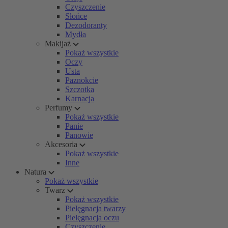
Czyszczenie
Słońce
Dezodoranty
Mydła
Makijaż
Pokaż wszystkie
Oczy
Usta
Paznokcie
Szczotka
Karnacja
Perfumy
Pokaż wszystkie
Panie
Panowie
Akcesoria
Pokaż wszystkie
Inne
Natura
Pokaż wszystkie
Twarz
Pokaż wszystkie
Pielęgnacja twarzy
Pielęgnacja oczu
Czyszczenie