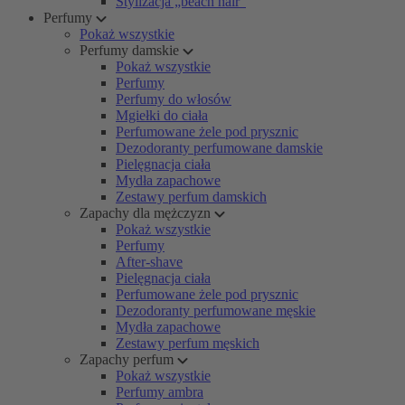
Stylizacja „beach hair”
Perfumy
Pokaż wszystkie
Perfumy damskie
Pokaż wszystkie
Perfumy
Perfumy do włosów
Mgiełki do ciała
Perfumowane żele pod prysznic
Dezodoranty perfumowane damskie
Pielęgnacja ciała
Mydła zapachowe
Zestawy perfum damskich
Zapachy dla mężczyzn
Pokaż wszystkie
Perfumy
After-shave
Pielęgnacja ciała
Perfumowane żele pod prysznic
Dezodoranty perfumowane męskie
Mydła zapachowe
Zestawy perfum męskich
Zapachy perfum
Pokaż wszystkie
Perfumy ambra