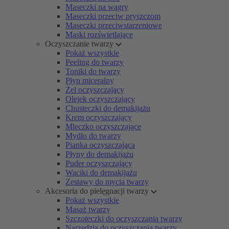
Maseczki na wągry
Maseczki przeciw pryszczom
Maseczki przeciwstarzeniowe
Maski rozświetlające
Oczyszczanie twarzy
Pokaż wszystkie
Peeling do twarzy
Toniki do twarzy
Płyn miceralny
Żel oczyszczający
Olejek oczyszczający
Chusteczki do demakijażu
Krem oczyszczający
Mleczko oczyszczające
Mydło do twarzy
Pianka oczyszczająca
Płyny do demakijażu
Puder oczyszczający
Waciki do demakijażu
Zestawy do mycia twarzy
Akcesoria do pielęgnacji twarzy
Pokaż wszystkie
Masaż twarzy
Szczoteczki do oczyszczania twarzy
Narzędzia do oczyszczania twarzy