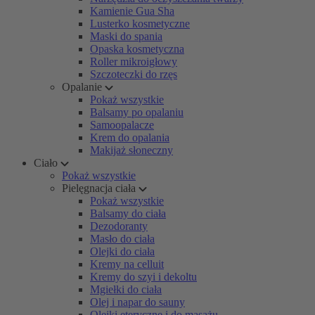
Kamienie Gua Sha
Lusterko kosmetyczne
Maski do spania
Opaska kosmetyczna
Roller mikroigłowy
Szczoteczki do rzęs
Opalanie
Pokaż wszystkie
Balsamy po opalaniu
Samoopalacze
Krem do opalania
Makijaż słoneczny
Ciało
Pokaż wszystkie
Pielęgnacja ciała
Pokaż wszystkie
Balsamy do ciała
Dezodoranty
Masło do ciała
Olejki do ciała
Kremy na celluit
Kremy do szyi i dekoltu
Mgiełki do ciała
Olej i napar do sauny
Olejki eteryczne i do masażu