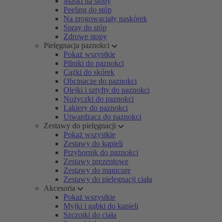
Maski na stopy
Peeling do stóp
Na zrogowaciały naskórek
Spray do stóp
Zdrowe stopy
Pielęgnacja paznokci
Pokaż wszystkie
Pilniki do paznokci
Cążki do skórek
Obcinacze do paznokci
Olejki i sztyfty do paznokci
Nożyczki do paznokci
Lakiery do paznokci
Utwardzacz do paznokci
Zestawy do pielęgnacji
Pokaż wszystkie
Zestawy do kąpieli
Przybornik do paznokci
Zestawy prezentowe
Zestawy do manicure
Zestawy do pielęgnacji ciała
Akcesoria
Pokaż wszystkie
Myjki i gąbki do kąpieli
Szczotki do ciała