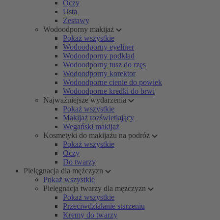
Oczy
Usta
Zestawy
Wodoodporny makijaż
Pokaż wszystkie
Wodoodporny eyeliner
Wodoodporny podkład
Wodoodporny tusz do rzęs
Wodoodporny korektor
Wodoodporne cienie do powiek
Wodoodporne kredki do brwi
Najważniejsze wydarzenia
Pokaż wszystkie
Makijaż rozświetlający
Wegański makijaż
Kosmetyki do makijażu na podróż
Pokaż wszystkie
Oczy
Do twarzy
Pielęgnacja dla mężczyzn
Pokaż wszystkie
Pielęgnacja twarzy dla mężczyzn
Pokaż wszystkie
Przeciwdziałanie starzeniu
Kremy do twarzy