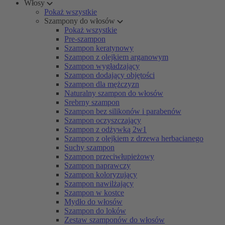
Włosy
Pokaż wszystkie
Szampony do włosów
Pokaż wszystkie
Pre-szampon
Szampon keratynowy
Szampon z olejkiem arganowym
Szampon wygładzający
Szampon dodający objętości
Szampon dla mężczyzn
Naturalny szampon do włosów
Srebrny szampon
Szampon bez silikonów i parabenów
Szampon oczyszczający
Szampon z odżywką 2w1
Szampon z olejkiem z drzewa herbacianego
Suchy szampon
Szampon przeciwłupieżowy
Szampon naprawczy
Szampon koloryzujący
Szampon nawilżający
Szampon w kostce
Mydło do włosów
Szampon do loków
Zestaw szamponów do włosów