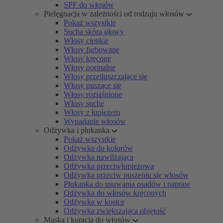
SPF do włosów
Pielęgnacja w zależności od rodzaju włosów
Pokaż wszystkie
Sucha skóra głowy
Włosy cienkie
Włosy farbowane
Włosy kręcone
Włosy normalne
Włosy przetłuszczające się
Włosy puszące się
Włosy rozjaśnione
Włosy suche
Włosy z łupieżem
Wypadanie włosów
Odżywka i płukanka
Pokaż wszystkie
Odżywka do kolorów
Odżywka nawilżająca
Odżywka przeciwłupieżowa
Odżywka przeciw puszeniu się włosów
Płukanka do usuwania osadów i napraw
Odżywka do włosów kręconych
Odżywka w kostce
Odżywka zwiększająca objętość
Maska i kuracja do włosów