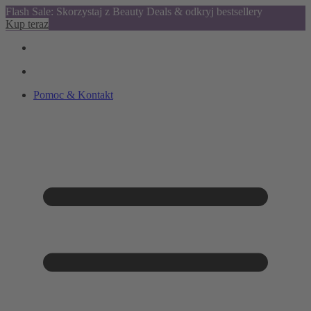
Flash Sale: Skorzystaj z Beauty Deals & odkryj bestsellery
Kup teraz
Pomoc & Kontakt