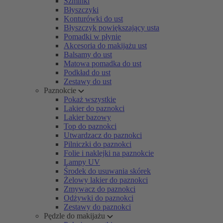
Szminki
Błyszczyki
Konturówki do ust
Błyszczyk powiększający usta
Pomadki w płynie
Akcesoria do makijażu ust
Balsamy do ust
Matowa pomadka do ust
Podkład do ust
Zestawy do ust
Paznokcie
Pokaż wszystkie
Lakier do paznokci
Lakier bazowy
Top do paznokci
Utwardzacz do paznokci
Pilniczki do paznokci
Folie i naklejki na paznokcie
Lampy UV
Środek do usuwania skórek
Żelowy lakier do paznokci
Zmywacz do paznokci
Odżywki do paznokci
Zestawy do paznokci
Pędzle do makijażu