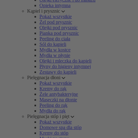
Opieka intymna
Kąpiel i prysznic
Pokaż wszystkie
Żel pod prysznic
Olejki pod prysznic
Pianka pod prysznic
Peeling do ciała
Sól do kąpieli
Mydła w kostce
Mydła w płynie
Olejki i mleczka do kąpieli
Płyny do higieny intymnej
Zestawy do kąpieli
Pielęgnacja dłoni
Pokaż wszystkie
Kremy do rąk
Żele antybakteryjne
Maseczki na dłonie
Peeling do rąk
Mydła do rąk
Pielęgnacja stóp i pięt
Pokaż wszystkie
Domowe spa dla stóp
Kremy do stóp