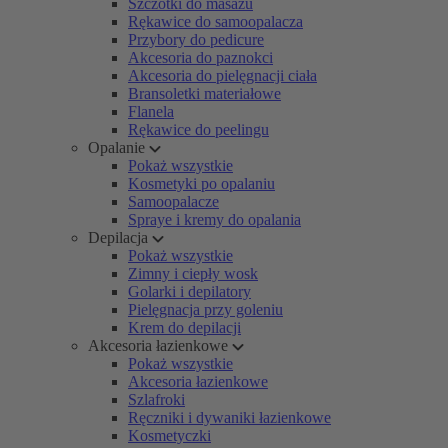
Szczotki do masażu
Rękawice do samoopalacza
Przybory do pedicure
Akcesoria do paznokci
Akcesoria do pielęgnacji ciała
Bransoletki materiałowe
Flanela
Rękawice do peelingu
Opalanie
Pokaż wszystkie
Kosmetyki po opalaniu
Samoopalacze
Spraye i kremy do opalania
Depilacja
Pokaż wszystkie
Zimny i ciepły wosk
Golarki i depilatory
Pielęgnacja przy goleniu
Krem do depilacji
Akcesoria łazienkowe
Pokaż wszystkie
Akcesoria łazienkowe
Szlafroki
Ręczniki i dywaniki łazienkowe
Kosmetyczki