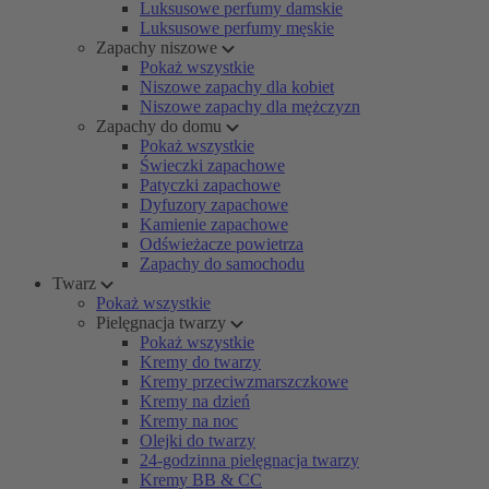
Luksusowe perfumy damskie
Luksusowe perfumy męskie
Zapachy niszowe
Pokaż wszystkie
Niszowe zapachy dla kobiet
Niszowe zapachy dla mężczyzn
Zapachy do domu
Pokaż wszystkie
Świeczki zapachowe
Patyczki zapachowe
Dyfuzory zapachowe
Kamienie zapachowe
Odświeżacze powietrza
Zapachy do samochodu
Twarz
Pokaż wszystkie
Pielęgnacja twarzy
Pokaż wszystkie
Kremy do twarzy
Kremy przeciwzmarszczkowe
Kremy na dzień
Kremy na noc
Olejki do twarzy
24-godzinna pielęgnacja twarzy
Kremy BB & CC