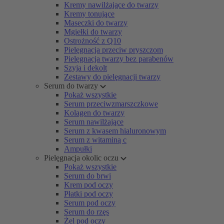
Kremy nawilżające do twarzy
Kremy tonujące
Maseczki do twarzy
Mgiełki do twarzy
Ostrożność z Q10
Pielęgnacja przeciw pryszczom
Pielęgnacja twarzy bez parabenów
Szyja i dekolt
Zestawy do pielęgnacji twarzy
Serum do twarzy
Pokaż wszystkie
Serum przeciwzmarszczkowe
Kolagen do twarzy
Serum nawilżające
Serum z kwasem hialuronowym
Serum z witaminą c
Ampułki
Pielęgnacja okolic oczu
Pokaż wszystkie
Serum do brwi
Krem pod oczy
Płatki pod oczy
Serum pod oczy
Serum do rzęs
Żel pod oczy