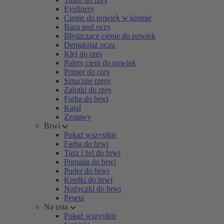
Eyelinery
Cienie do powiek w kremie
Baza pod oczy
Błyszczące cienie do powiek
Demakijaż oczu
Klej do rzęs
Palety cieni do powiek
Primer do rzęs
Sztuczne rzęsy
Zalotki do rzęs
Farba do brwi
Kajal
Zestawy
Brwi
Pokaż wszystkie
Farba do brwi
Tusz i żel do brwi
Pomada do brwi
Puder do brwi
Kredki do brwi
Nożyczki do brwi
Pęseta
Na usta
Pokaż wszystkie