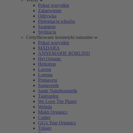
Pokaż wszystkie
Zabarwienie
Odżywka
Pielęgnacja włosów
Szampon
Stylizacja
Certyfikowane kosmetyki naturalne
Pokaż wszystkie
MÁDARA
ANNEMARIE BÖRLIND
Hej Organic
Heliotrop
Lavera
Logona
Primavera
Santaverde
Sante Naturkosmetik
Tautropfen
We Love The Planet
Weleda
Mukti Organics
Cattier
GG's True Organics
Trilogy