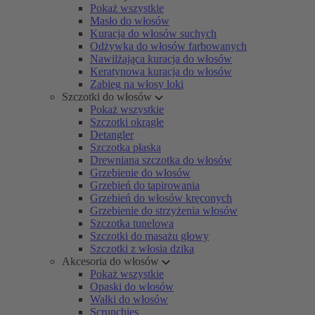
Pokaż wszystkie
Masło do włosów
Kuracja do włosów suchych
Odżywka do włosów farbowanych
Nawilżająca kuracja do włosów
Keratynowa kuracja do włosów
Zabieg na włosy loki
Szczotki do włosów
Pokaż wszystkie
Szczotki okrągłe
Detangler
Szczotka płaska
Drewniana szczotka do włosów
Grzebienie do włosów
Grzebień do tapirowania
Grzebień do włosów kręconych
Grzebienie do strzyżenia włosów
Szczotka tunelowa
Szczotki do masażu głowy
Szczotki z włosia dzika
Akcesoria do włosów
Pokaż wszystkie
Opaski do włosów
Wałki do włosów
Scrunchies