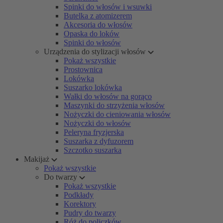
Spinki do włosów i wsuwki
Butelka z atomizerem
Akcesoria do włosów
Opaska do loków
Spinki do włosów
Urządzenia do stylizacji włosów
Pokaż wszystkie
Prostownica
Lokówka
Suszarko lokówka
Wałki do włosów na gorąco
Maszynki do strzyżenia włosów
Nożyczki do cieniowania włosów
Nożyczki do włosów
Peleryna fryzjerska
Suszarka z dyfuzorem
Szczotko suszarka
Makijaż
Pokaż wszystkie
Do twarzy
Pokaż wszystkie
Podkłady
Korektory
Pudry do twarzy
Róż do policzków