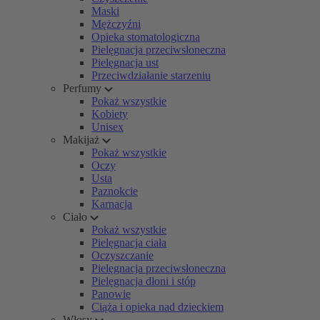
Maski
Mężczyźni
Opieka stomatologiczna
Pielęgnacja przeciwsłoneczna
Pielęgnacja ust
Przeciwdziałanie starzeniu
Perfumy
Pokaż wszystkie
Kobiety
Unisex
Makijaż
Pokaż wszystkie
Oczy
Usta
Paznokcie
Karnacja
Ciało
Pokaż wszystkie
Pielęgnacja ciała
Oczyszczanie
Pielęgnacja przeciwsłoneczna
Pielęgnacja dłoni i stóp
Panowie
Ciąża i opieka nad dzieckiem
Włosy