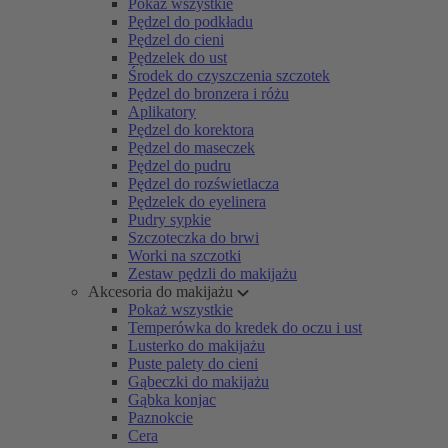
Pokaż wszystkie
Pędzel do podkładu
Pędzel do cieni
Pędzelek do ust
Środek do czyszczenia szczotek
Pędzel do bronzera i różu
Aplikatory
Pędzel do korektora
Pędzel do maseczek
Pędzel do pudru
Pędzel do rozświetlacza
Pędzelek do eyelinera
Pudry sypkie
Szczoteczka do brwi
Worki na szczotki
Zestaw pędzli do makijażu
Akcesoria do makijażu
Pokaż wszystkie
Temperówka do kredek do oczu i ust
Lusterko do makijażu
Puste palety do cieni
Gąbeczki do makijażu
Gąbka konjac
Paznokcie
Cera