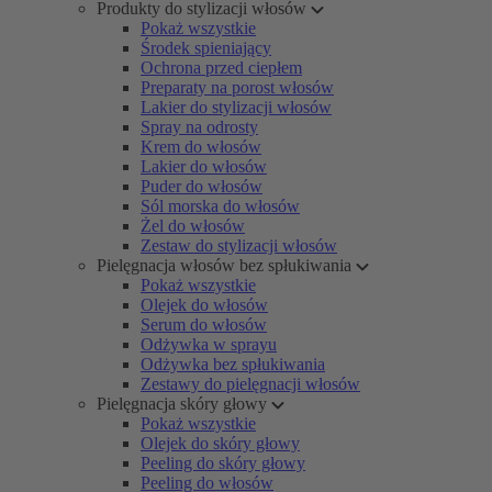
Produkty do stylizacji włosów
Pokaż wszystkie
Środek spieniający
Ochrona przed ciepłem
Preparaty na porost włosów
Lakier do stylizacji włosów
Spray na odrosty
Krem do włosów
Lakier do włosów
Puder do włosów
Sól morska do włosów
Żel do włosów
Zestaw do stylizacji włosów
Pielęgnacja włosów bez spłukiwania
Pokaż wszystkie
Olejek do włosów
Serum do włosów
Odżywka w sprayu
Odżywka bez spłukiwania
Zestawy do pielęgnacji włosów
Pielęgnacja skóry głowy
Pokaż wszystkie
Olejek do skóry głowy
Peeling do skóry głowy
Peeling do włosów