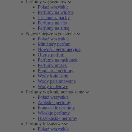
Perfumy wg sezonów
Pokaż wszystkie
Perfumy na wiosnę
Jesienne zapachy
Perfumy na lato
Perfumy na zimę
Najważniejsze wydarzenia
Pokaż wszystkie
Miniatury perfum
Nowości perfumeryjne
Oferty perfum
Perfumy na rachunek
Perfumy unisex
Popularne perfumy
Wody kolońskie
Wody perfumowane
Wody toaletowe
Perfumy wg kraju pochodzenia
Pokaż wszystkie
Arabskie perfumy
Francuskie perfumy
Włoskie perfumy
Hiszpańskie perfumy
Perfumy luksusowe
Pokaż wszystkie