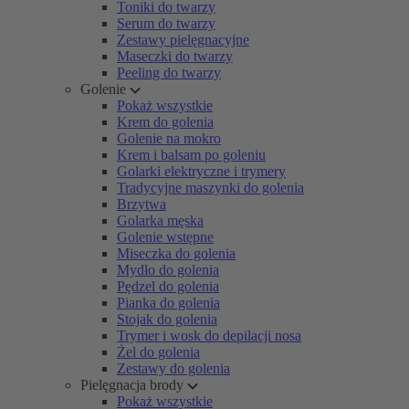
Toniki do twarzy
Serum do twarzy
Zestawy pielęgnacyjne
Maseczki do twarzy
Peeling do twarzy
Golenie
Pokaż wszystkie
Krem do golenia
Golenie na mokro
Krem i balsam po goleniu
Golarki elektryczne i trymery
Tradycyjne maszynki do golenia
Brzytwa
Golarka męska
Golenie wstępne
Miseczka do golenia
Mydło do golenia
Pędzel do golenia
Pianka do golenia
Stojak do golenia
Trymer i wosk do depilacji nosa
Żel do golenia
Zestawy do golenia
Pielęgnacja brody
Pokaż wszystkie