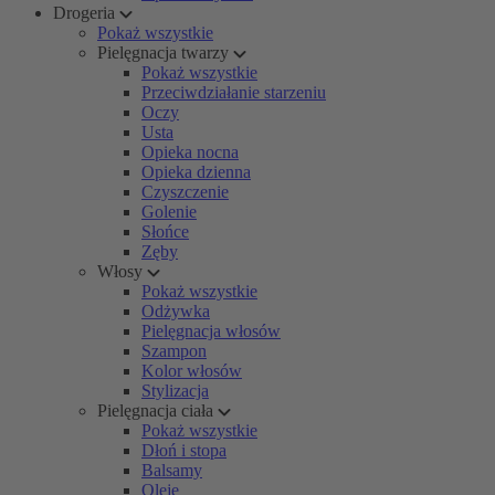
Drogeria
Pokaż wszystkie
Pielęgnacja twarzy
Pokaż wszystkie
Przeciwdziałanie starzeniu
Oczy
Usta
Opieka nocna
Opieka dzienna
Czyszczenie
Golenie
Słońce
Zęby
Włosy
Pokaż wszystkie
Odżywka
Pielęgnacja włosów
Szampon
Kolor włosów
Stylizacja
Pielęgnacja ciała
Pokaż wszystkie
Dłoń i stopa
Balsamy
Oleje