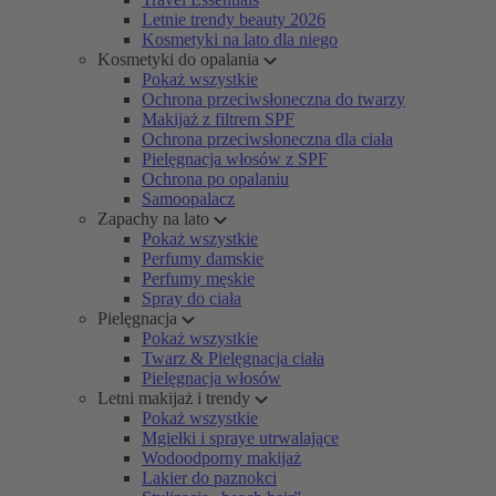
Letnie trendy beauty 2026
Kosmetyki na lato dla niego
Kosmetyki do opalania
Pokaż wszystkie
Ochrona przeciwsłoneczna do twarzy
Makijaż z filtrem SPF
Ochrona przeciwsłoneczna dla ciała
Pielęgnacja włosów z SPF
Ochrona po opalaniu
Samoopalacz
Zapachy na lato
Pokaż wszystkie
Perfumy damskie
Perfumy męskie
Spray do ciała
Pielęgnacja
Pokaż wszystkie
Twarz & Pielęgnacja ciała
Pielęgnacja włosów
Letni makijaż i trendy
Pokaż wszystkie
Mgiełki i spraye utrwalające
Wodoodporny makijaż
Lakier do paznokci