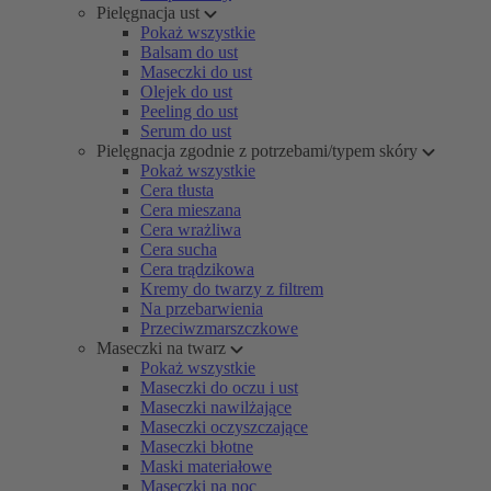
Pielęgnacja ust
Pokaż wszystkie
Balsam do ust
Maseczki do ust
Olejek do ust
Peeling do ust
Serum do ust
Pielęgnacja zgodnie z potrzebami/typem skóry
Pokaż wszystkie
Cera tłusta
Cera mieszana
Cera wrażliwa
Cera sucha
Cera trądzikowa
Kremy do twarzy z filtrem
Na przebarwienia
Przeciwzmarszczkowe
Maseczki na twarz
Pokaż wszystkie
Maseczki do oczu i ust
Maseczki nawilżające
Maseczki oczyszczające
Maseczki błotne
Maski materiałowe
Maseczki na noc