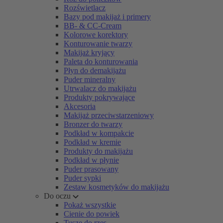
Rozświetlacz
Bazy pod makijaż i primery
BB- & CC-Cream
Kolorowe korektory
Konturowanie twarzy
Makijaż kryjący
Paleta do konturowania
Płyn do demakijażu
Puder mineralny
Utrwalacz do makijażu
Produkty pokrywające
Akcesoria
Makijaż przeciwstarzeniowy
Bronzer do twarzy
Podkład w kompakcie
Podkład w kremie
Produkty do makijażu
Podkład w płynie
Puder prasowany
Puder sypki
Zestaw kosmetyków do makijażu
Do oczu
Pokaż wszystkie
Cienie do powiek
Tusze do rzęs