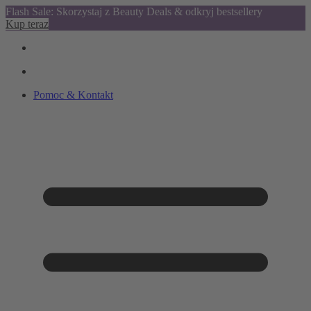
Flash Sale: Skorzystaj z Beauty Deals & odkryj bestsellery
Kup teraz
Pomoc & Kontakt