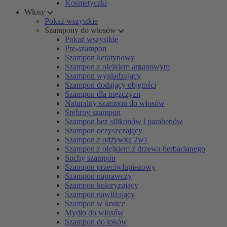
Kosmetyczki
Włosy
Pokaż wszystkie
Szampony do włosów
Pokaż wszystkie
Pre-szampon
Szampon keratynowy
Szampon z olejkiem arganowym
Szampon wygładzający
Szampon dodający objętości
Szampon dla mężczyzn
Naturalny szampon do włosów
Srebrny szampon
Szampon bez silikonów i parabenów
Szampon oczyszczający
Szampon z odżywką 2w1
Szampon z olejkiem z drzewa herbacianego
Suchy szampon
Szampon przeciwłupieżowy
Szampon naprawczy
Szampon koloryzujący
Szampon nawilżający
Szampon w kostce
Mydło do włosów
Szampon do loków