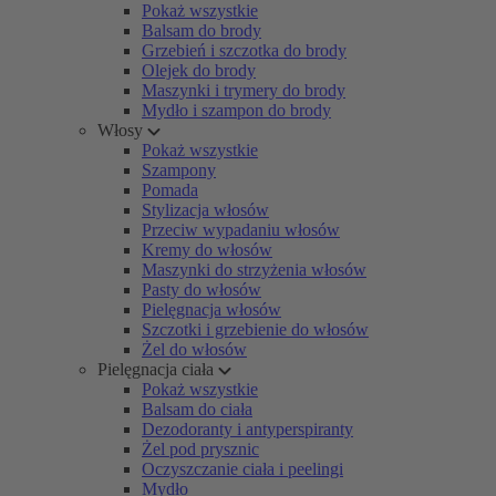
Pokaż wszystkie
Balsam do brody
Grzebień i szczotka do brody
Olejek do brody
Maszynki i trymery do brody
Mydło i szampon do brody
Włosy
Pokaż wszystkie
Szampony
Pomada
Stylizacja włosów
Przeciw wypadaniu włosów
Kremy do włosów
Maszynki do strzyżenia włosów
Pasty do włosów
Pielęgnacja włosów
Szczotki i grzebienie do włosów
Żel do włosów
Pielęgnacja ciała
Pokaż wszystkie
Balsam do ciała
Dezodoranty i antyperspiranty
Żel pod prysznic
Oczyszczanie ciała i peelingi
Mydło