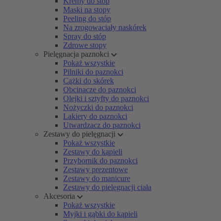
Kremy do stóp
Maski na stopy
Peeling do stóp
Na zrogowaciały naskórek
Spray do stóp
Zdrowe stopy
Pielęgnacja paznokci
Pokaż wszystkie
Pilniki do paznokci
Cążki do skórek
Obcinacze do paznokci
Olejki i sztyfty do paznokci
Nożyczki do paznokci
Lakiery do paznokci
Utwardzacz do paznokci
Zestawy do pielęgnacji
Pokaż wszystkie
Zestawy do kąpieli
Przybornik do paznokci
Zestawy prezentowe
Zestawy do manicure
Zestawy do pielęgnacji ciała
Akcesoria
Pokaż wszystkie
Myjki i gąbki do kąpieli