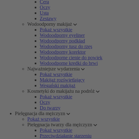
Cera
Oczy
Usta
Zestawy
Wodoodporny makijaż
Pokaż wszystkie
Wodoodporny eyeliner
Wodoodporny podkład
Wodoodporny tusz do rzęs
Wodoodporny korektor
Wodoodporne cienie do powiek
Wodoodporne kredki do brwi
Najważniejsze wydarzenia
Pokaż wszystkie
Makijaż rozświetlający
Wegański makijaż
Kosmetyki do makijażu na podróż
Pokaż wszystkie
Oczy
Do twarzy
Pielęgnacja dla mężczyzn
Pokaż wszystkie
Pielęgnacja twarzy dla mężczyzn
Pokaż wszystkie
Przeciwdziałanie starzeniu