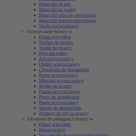
Maseczki na noc
Maseczki na wągry
Maseczki przeciw pryszczom
Maseczki przeciwstarzeniowe
Maski rozświetlające
Oczyszczanie twarzy
Pokaż wszystkie
Peeling do twarzy
Toniki do twarzy
Płyn miceralny
Żel oczyszczający
Olejek oczyszczający
Chusteczki do demakijażu
Krem oczyszczający
Mleczko oczyszczające
Mydło do twarzy
Pianka oczyszczająca
Płyny do demakijażu
Puder oczyszczający
Waciki do demakijażu
Zestawy do mycia twarzy
Akcesoria do pielęgnacji twarzy
Pokaż wszystkie
Masaż twarzy
Szczoteczki do oczyszczania twarzy