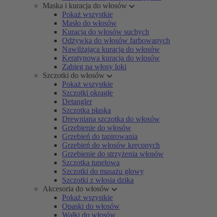
Maska i kuracja do włosów
Pokaż wszystkie
Masło do włosów
Kuracja do włosów suchych
Odżywka do włosów farbowanych
Nawilżająca kuracja do włosów
Keratynowa kuracja do włosów
Zabieg na włosy loki
Szczotki do włosów
Pokaż wszystkie
Szczotki okrągłe
Detangler
Szczotka płaska
Drewniana szczotka do włosów
Grzebienie do włosów
Grzebień do tapirowania
Grzebień do włosów kręconych
Grzebienie do strzyżenia włosów
Szczotka tunelowa
Szczotki do masażu głowy
Szczotki z włosia dzika
Akcesoria do włosów
Pokaż wszystkie
Opaski do włosów
Wałki do włosów