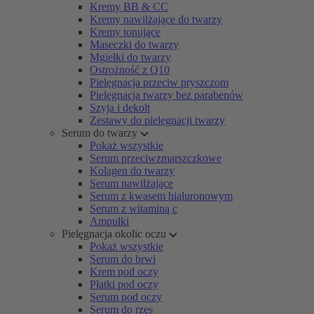
Kremy BB & CC
Kremy nawilżające do twarzy
Kremy tonujące
Maseczki do twarzy
Mgiełki do twarzy
Ostrożność z Q10
Pielęgnacja przeciw pryszczom
Pielęgnacja twarzy bez parabenów
Szyja i dekolt
Zestawy do pielęgnacji twarzy
Serum do twarzy
Pokaż wszystkie
Serum przeciwzmarszczkowe
Kolagen do twarzy
Serum nawilżające
Serum z kwasem hialuronowym
Serum z witaminą c
Ampułki
Pielęgnacja okolic oczu
Pokaż wszystkie
Serum do brwi
Krem pod oczy
Płatki pod oczy
Serum pod oczy
Serum do rzęs