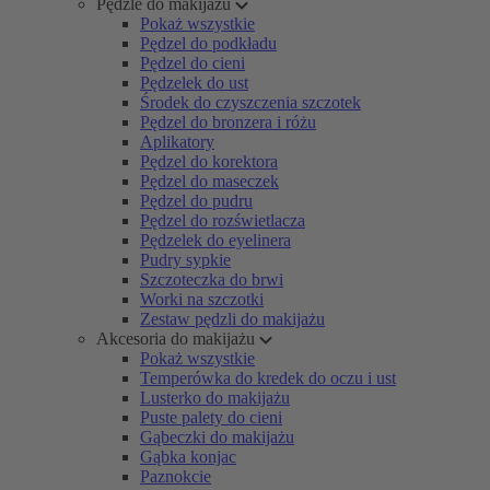
Pędzle do makijażu
Pokaż wszystkie
Pędzel do podkładu
Pędzel do cieni
Pędzelek do ust
Środek do czyszczenia szczotek
Pędzel do bronzera i różu
Aplikatory
Pędzel do korektora
Pędzel do maseczek
Pędzel do pudru
Pędzel do rozświetlacza
Pędzelek do eyelinera
Pudry sypkie
Szczoteczka do brwi
Worki na szczotki
Zestaw pędzli do makijażu
Akcesoria do makijażu
Pokaż wszystkie
Temperówka do kredek do oczu i ust
Lusterko do makijażu
Puste palety do cieni
Gąbeczki do makijażu
Gąbka konjac
Paznokcie