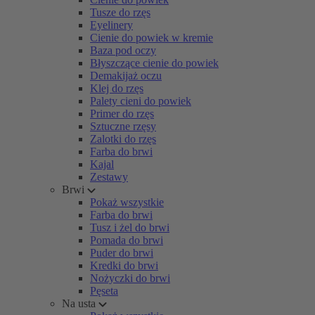
Tusze do rzęs
Eyelinery
Cienie do powiek w kremie
Baza pod oczy
Błyszczące cienie do powiek
Demakijaż oczu
Klej do rzęs
Palety cieni do powiek
Primer do rzęs
Sztuczne rzęsy
Zalotki do rzęs
Farba do brwi
Kajal
Zestawy
Brwi
Pokaż wszystkie
Farba do brwi
Tusz i żel do brwi
Pomada do brwi
Puder do brwi
Kredki do brwi
Nożyczki do brwi
Pęseta
Na usta