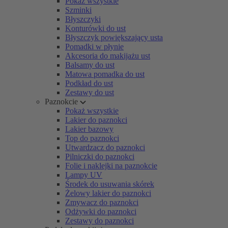
Pokaż wszystkie
Szminki
Błyszczyki
Konturówki do ust
Błyszczyk powiększający usta
Pomadki w płynie
Akcesoria do makijażu ust
Balsamy do ust
Matowa pomadka do ust
Podkład do ust
Zestawy do ust
Paznokcie
Pokaż wszystkie
Lakier do paznokci
Lakier bazowy
Top do paznokci
Utwardzacz do paznokci
Pilniczki do paznokci
Folie i naklejki na paznokcie
Lampy UV
Środek do usuwania skórek
Żelowy lakier do paznokci
Zmywacz do paznokci
Odżywki do paznokci
Zestawy do paznokci