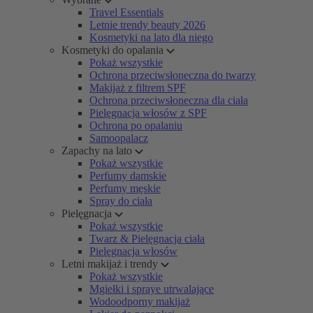
Travel Essentials
Letnie trendy beauty 2026
Kosmetyki na lato dla niego
Kosmetyki do opalania
Pokaż wszystkie
Ochrona przeciwsłoneczna do twarzy
Makijaż z filtrem SPF
Ochrona przeciwsłoneczna dla ciała
Pielęgnacja włosów z SPF
Ochrona po opalaniu
Samoopalacz
Zapachy na lato
Pokaż wszystkie
Perfumy damskie
Perfumy męskie
Spray do ciała
Pielęgnacja
Pokaż wszystkie
Twarz & Pielęgnacja ciała
Pielęgnacja włosów
Letni makijaż i trendy
Pokaż wszystkie
Mgiełki i spraye utrwalające
Wodoodporny makijaż