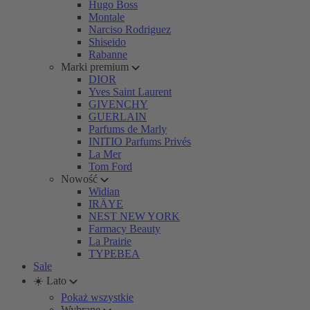
Hugo Boss
Montale
Narciso Rodriguez
Shiseido
Rabanne
Marki premium
DIOR
Yves Saint Laurent
GIVENCHY
GUERLAIN
Parfums de Marly
INITIO Parfums Privés
La Mer
Tom Ford
Nowość
Widian
IRÄYE
NEST NEW YORK
Farmacy Beauty
La Prairie
TYPEBEA
Sale
☀️ Lato
Pokaż wszystkie
Wybrane