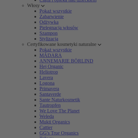
Włosy
Pokaż wszystkie
Zabarwienie
Odżywka
Pielęgnacja włosów
Szampon
Stylizacja
Certyfikowane kosmetyki naturalne
Pokaż wszystkie
MÁDARA
ANNEMARIE BÖRLIND
Hej Organic
Heliotrop
Lavera
Logona
Primavera
Santaverde
Sante Naturkosmetik
Tautropfen
We Love The Planet
Weleda
Mukti Organics
Cattier
GG's True Organics