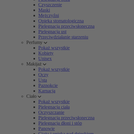
Czyszczenie
Maski
Mężczyźni
Opieka stomatologiczna
Pielęgnacja przeciwsłoneczna
Pielęgnacja ust
Przeciwdziałanie starzeniu
Perfumy
Pokaż wszystkie
Kobiety
Unisex
Makijaż
Pokaż wszystkie
Oczy
Usta
Paznokcie
Karnacja
Ciało
Pokaż wszystkie
Pielęgnacja ciała
Oczyszczanie
Pielęgnacja przeciwsłoneczna
Pielęgnacja dłoni i stóp
Panowie
Ciąża i opieka nad dzieckiem