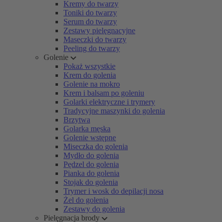
Kremy do twarzy
Toniki do twarzy
Serum do twarzy
Zestawy pielęgnacyjne
Maseczki do twarzy
Peeling do twarzy
Golenie
Pokaż wszystkie
Krem do golenia
Golenie na mokro
Krem i balsam po goleniu
Golarki elektryczne i trymery
Tradycyjne maszynki do golenia
Brzytwa
Golarka męska
Golenie wstępne
Miseczka do golenia
Mydło do golenia
Pędzel do golenia
Pianka do golenia
Stojak do golenia
Trymer i wosk do depilacji nosa
Żel do golenia
Zestawy do golenia
Pielęgnacja brody