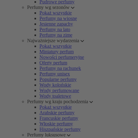
Pudrowe perfumy
Perfumy wg sezonów
Pokaż wszystkie
Perfumy na wiosnę
Jesienne zapachy
Perfumy na lato
Perfumy na zimę
Najważniejsze wydarzenia
Pokaż wszystkie
Miniatury perfum
Nowości perfumeryjne
Oferty perfum
Perfumy na rachunek
Perfumy unisex
Popularne perfumy
Wody kolońskie
Wody perfumowane
Wody toaletowe
Perfumy wg kraju pochodzenia
Pokaż wszystkie
Arabskie perfumy
Francuskie perfumy
Włoskie perfumy
Hiszpańskie perfumy
Perfumy luksusowe