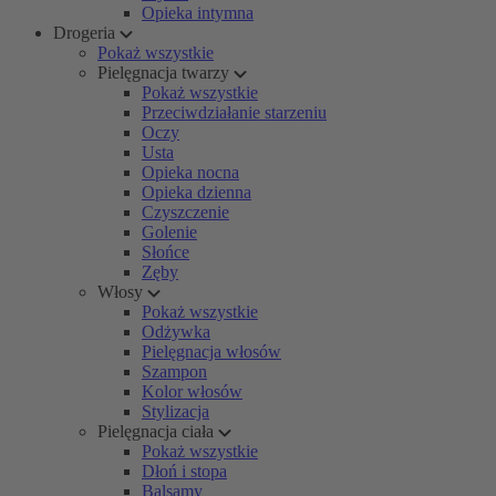
Opieka intymna
Drogeria
Pokaż wszystkie
Pielęgnacja twarzy
Pokaż wszystkie
Przeciwdziałanie starzeniu
Oczy
Usta
Opieka nocna
Opieka dzienna
Czyszczenie
Golenie
Słońce
Zęby
Włosy
Pokaż wszystkie
Odżywka
Pielęgnacja włosów
Szampon
Kolor włosów
Stylizacja
Pielęgnacja ciała
Pokaż wszystkie
Dłoń i stopa
Balsamy