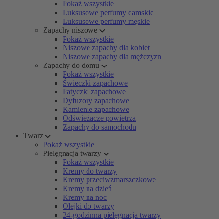
Pokaż wszystkie
Luksusowe perfumy damskie
Luksusowe perfumy męskie
Zapachy niszowe
Pokaż wszystkie
Niszowe zapachy dla kobiet
Niszowe zapachy dla mężczyzn
Zapachy do domu
Pokaż wszystkie
Świeczki zapachowe
Patyczki zapachowe
Dyfuzory zapachowe
Kamienie zapachowe
Odświeżacze powietrza
Zapachy do samochodu
Twarz
Pokaż wszystkie
Pielęgnacja twarzy
Pokaż wszystkie
Kremy do twarzy
Kremy przeciwzmarszczkowe
Kremy na dzień
Kremy na noc
Olejki do twarzy
24-godzinna pielęgnacja twarzy