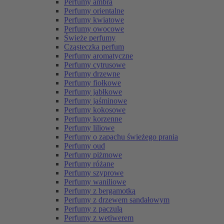
Perfumy ambra
Perfumy orientalne
Perfumy kwiatowe
Perfumy owocowe
Świeże perfumy
Cząsteczka perfum
Perfumy aromatyczne
Perfumy cytrusowe
Perfumy drzewne
Perfumy fiołkowe
Perfumy jabłkowe
Perfumy jaśminowe
Perfumy kokosowe
Perfumy korzenne
Perfumy liliowe
Perfumy o zapachu świeżego prania
Perfumy oud
Perfumy piżmowe
Perfumy różane
Perfumy szyprowe
Perfumy waniliowe
Perfumy z bergamotką
Perfumy z drzewem sandałowym
Perfumy z paczulą
Perfumy z wetiwerem