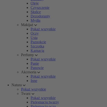
Oleje
Czyszczenie
Słońce
Dezodoranty
Mydła
Makijaż
Pokaż wszystkie
Oczy
Usta
Paznokcie
Szczotka
Karnacja
Perfumy
Pokaż wszystkie
Panie
Panowie
Akcesoria
Pokaż wszystkie
Inne
Natura
Pokaż wszystkie
Twarz
Pokaż wszystkie
Pielęgnacja twarzy
Pielęgnacja oczu