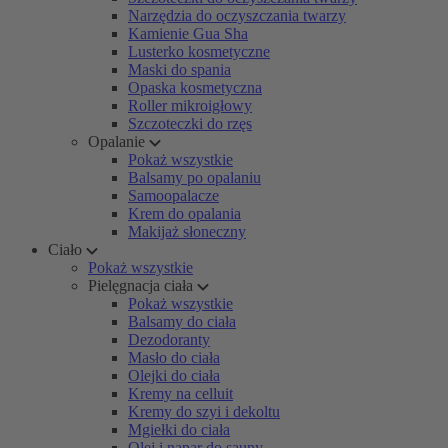
Narzędzia do oczyszczania twarzy
Kamienie Gua Sha
Lusterko kosmetyczne
Maski do spania
Opaska kosmetyczna
Roller mikroigłowy
Szczoteczki do rzęs
Opalanie
Pokaż wszystkie
Balsamy po opalaniu
Samoopalacze
Krem do opalania
Makijaż słoneczny
Ciało
Pokaż wszystkie
Pielęgnacja ciała
Pokaż wszystkie
Balsamy do ciała
Dezodoranty
Masło do ciała
Olejki do ciała
Kremy na celluit
Kremy do szyi i dekoltu
Mgiełki do ciała
Olej i napar do sauny