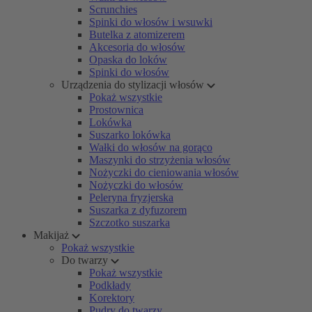
Scrunchies
Spinki do włosów i wsuwki
Butelka z atomizerem
Akcesoria do włosów
Opaska do loków
Spinki do włosów
Urządzenia do stylizacji włosów
Pokaż wszystkie
Prostownica
Lokówka
Suszarko lokówka
Wałki do włosów na gorąco
Maszynki do strzyżenia włosów
Nożyczki do cieniowania włosów
Nożyczki do włosów
Peleryna fryzjerska
Suszarka z dyfuzorem
Szczotko suszarka
Makijaż
Pokaż wszystkie
Do twarzy
Pokaż wszystkie
Podkłady
Korektory
Pudry do twarzy