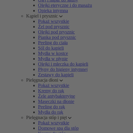
Olejki eteryczne i do masażu
Opieka intymna
Kąpiel i prysznic
Pokaż wszystkie
Żel pod prysznic
Olejki pod prysznic
Pianka pod prysznic
Peeling do ciała
Sól do kąpieli
Mydła w kostce
Mydła w płynie
Olejki i mleczka do kąpieli
Płyny do higieny intymnej
Zestawy do kąpieli
Pielęgnacja dłoni
Pokaż wszystkie
Kremy do rąk
Żele antybakteryjne
Maseczki na dłonie
Peeling do rąk
Mydła do rąk
Pielęgnacja stóp i pięt
Pokaż wszystkie
Domowe spa dla stóp