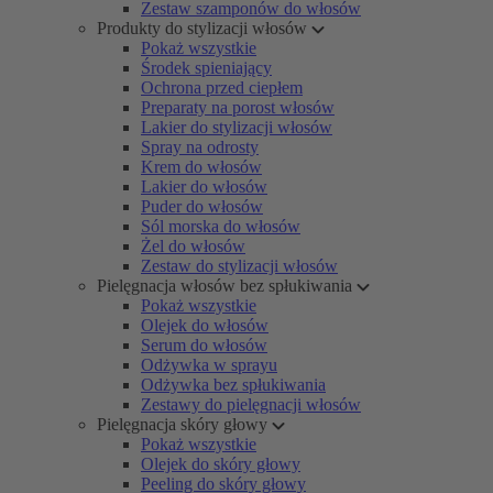
Zestaw szamponów do włosów
Produkty do stylizacji włosów
Pokaż wszystkie
Środek spieniający
Ochrona przed ciepłem
Preparaty na porost włosów
Lakier do stylizacji włosów
Spray na odrosty
Krem do włosów
Lakier do włosów
Puder do włosów
Sól morska do włosów
Żel do włosów
Zestaw do stylizacji włosów
Pielęgnacja włosów bez spłukiwania
Pokaż wszystkie
Olejek do włosów
Serum do włosów
Odżywka w sprayu
Odżywka bez spłukiwania
Zestawy do pielęgnacji włosów
Pielęgnacja skóry głowy
Pokaż wszystkie
Olejek do skóry głowy
Peeling do skóry głowy