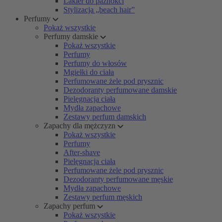
Lakier do paznokci
Stylizacja „beach hair”
Perfumy
Pokaż wszystkie
Perfumy damskie
Pokaż wszystkie
Perfumy
Perfumy do włosów
Mgiełki do ciała
Perfumowane żele pod prysznic
Dezodoranty perfumowane damskie
Pielęgnacja ciała
Mydła zapachowe
Zestawy perfum damskich
Zapachy dla mężczyzn
Pokaż wszystkie
Perfumy
After-shave
Pielęgnacja ciała
Perfumowane żele pod prysznic
Dezodoranty perfumowane męskie
Mydła zapachowe
Zestawy perfum męskich
Zapachy perfum
Pokaż wszystkie