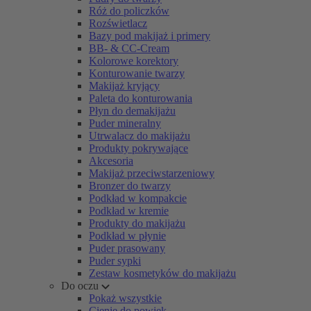
Róż do policzków
Rozświetlacz
Bazy pod makijaż i primery
BB- & CC-Cream
Kolorowe korektory
Konturowanie twarzy
Makijaż kryjący
Paleta do konturowania
Płyn do demakijażu
Puder mineralny
Utrwalacz do makijażu
Produkty pokrywające
Akcesoria
Makijaż przeciwstarzeniowy
Bronzer do twarzy
Podkład w kompakcie
Podkład w kremie
Produkty do makijażu
Podkład w płynie
Puder prasowany
Puder sypki
Zestaw kosmetyków do makijażu
Do oczu
Pokaż wszystkie
Cienie do powiek