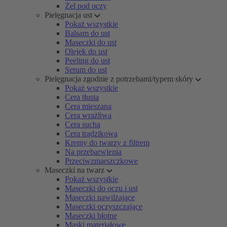
Żel pod oczy
Pielęgnacja ust
Pokaż wszystkie
Balsam do ust
Maseczki do ust
Olejek do ust
Peeling do ust
Serum do ust
Pielęgnacja zgodnie z potrzebami/typem skóry
Pokaż wszystkie
Cera tłusta
Cera mieszana
Cera wrażliwa
Cera sucha
Cera trądzikowa
Kremy do twarzy z filtrem
Na przebarwienia
Przeciwzmarszczkowe
Maseczki na twarz
Pokaż wszystkie
Maseczki do oczu i ust
Maseczki nawilżające
Maseczki oczyszczające
Maseczki błotne
Maski materiałowe