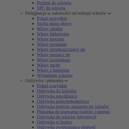
Peeling do włosów
SPF do włosów
Pielęgnacja w zależności od rodzaju włosów
Pokaż wszystkie
Sucha skóra głowy
Włosy cienkie
Włosy farbowane
Włosy kręcone
Włosy normalne
Włosy przetłuszczające się
Włosy puszące się
Włosy rozjaśnione
Włosy suche
Włosy z łupieżem
Wypadanie włosów
Odżywka i płukanka
Pokaż wszystkie
Odżywka do kolorów
Odżywka nawilżająca
Odżywka przeciwłupieżowa
Odżywka przeciw puszeniu się włosów
Płukanka do usuwania osadów i napraw
Odżywka do włosów kręconych
Odżywka w kostce
Odżywka zwiększająca objętość