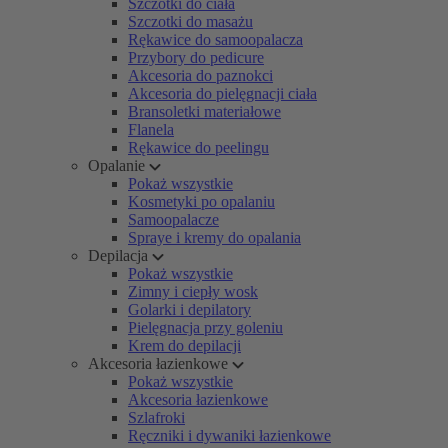
Szczotki do ciała
Szczotki do masażu
Rękawice do samoopalacza
Przybory do pedicure
Akcesoria do paznokci
Akcesoria do pielęgnacji ciała
Bransoletki materiałowe
Flanela
Rękawice do peelingu
Opalanie
Pokaż wszystkie
Kosmetyki po opalaniu
Samoopalacze
Spraye i kremy do opalania
Depilacja
Pokaż wszystkie
Zimny i ciepły wosk
Golarki i depilatory
Pielęgnacja przy goleniu
Krem do depilacji
Akcesoria łazienkowe
Pokaż wszystkie
Akcesoria łazienkowe
Szlafroki
Ręczniki i dywaniki łazienkowe