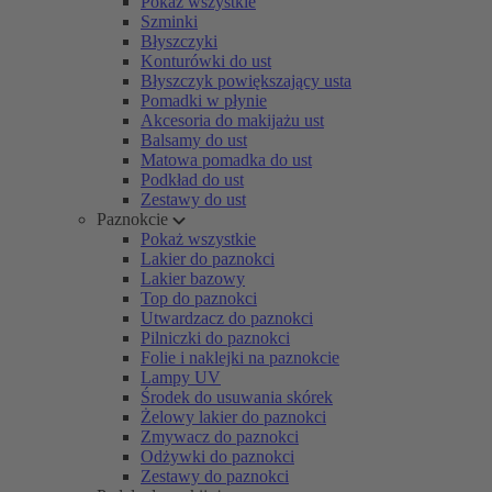
Pokaż wszystkie
Szminki
Błyszczyki
Konturówki do ust
Błyszczyk powiększający usta
Pomadki w płynie
Akcesoria do makijażu ust
Balsamy do ust
Matowa pomadka do ust
Podkład do ust
Zestawy do ust
Paznokcie
Pokaż wszystkie
Lakier do paznokci
Lakier bazowy
Top do paznokci
Utwardzacz do paznokci
Pilniczki do paznokci
Folie i naklejki na paznokcie
Lampy UV
Środek do usuwania skórek
Żelowy lakier do paznokci
Zmywacz do paznokci
Odżywki do paznokci
Zestawy do paznokci