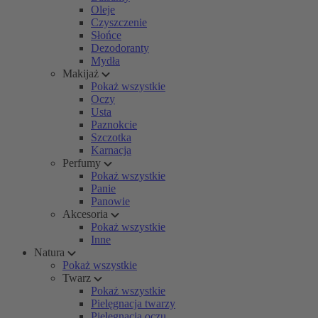
Oleje
Czyszczenie
Słońce
Dezodoranty
Mydła
Makijaż
Pokaż wszystkie
Oczy
Usta
Paznokcie
Szczotka
Karnacja
Perfumy
Pokaż wszystkie
Panie
Panowie
Akcesoria
Pokaż wszystkie
Inne
Natura
Pokaż wszystkie
Twarz
Pokaż wszystkie
Pielęgnacja twarzy
Pielęgnacja oczu