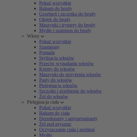
Pokaż wszystkie
Balsam do brody
Grzebień i szczotka do brody
Olejek do brody
Maszynki i trymery do brody
Mydło i szampon do brody
Włosy
Pokaż wszystkie
Szampony
Pomada
Stylizacja włosów
Przeciw wypadaniu włosów
Kremy do włosów
Maszynki do strzyżenia włosów
Pasty do włosów
Pielęgnacja włosów
Szczotki i grzebienie do włosów
Żel do włosów
Pielęgnacja ciała
Pokaż wszystkie
Balsam do ciała
Dezodoranty i antyperspiranty
Żel pod prysznic
Oczyszczanie ciała i peelingi
Mydło