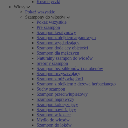
Kosmetyczki
Włosy
Pokaż wszystkie
Szampony do włosów
Pokaż wszystkie
Pre-szampon
Szampon keratynowy
Szampon z olejkiem arganowym
Szampon wygładzający
Szampon dodający objętości
Szampon dla mężczyzn
Naturalny szampon do włosów
Srebrny szampon
Szampon bez silikonów i parabenów
Szampon oczyszczający
Szampon z odżywką 2w1
Szampon z olejkiem z drzewa herbacianego
Suchy szampon
Szampon przeciwłupieżowy
Szampon naprawczy
Szampon koloryzujący
Szampon nawilżający
Szampon w kostce
Mydło do włosów
Szampon do loków