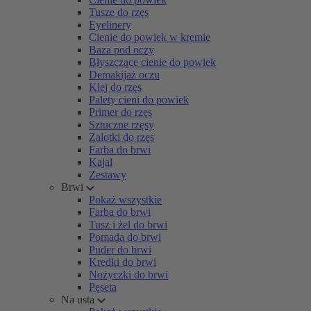
Tusze do rzęs
Eyelinery
Cienie do powiek w kremie
Baza pod oczy
Błyszczące cienie do powiek
Demakijaż oczu
Klej do rzęs
Palety cieni do powiek
Primer do rzęs
Sztuczne rzęsy
Zalotki do rzęs
Farba do brwi
Kajal
Zestawy
Brwi
Pokaż wszystkie
Farba do brwi
Tusz i żel do brwi
Pomada do brwi
Puder do brwi
Kredki do brwi
Nożyczki do brwi
Pęseta
Na usta