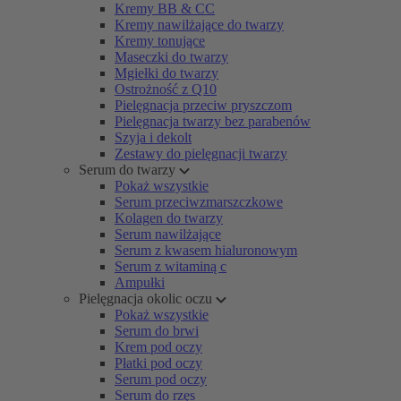
Kremy BB & CC
Kremy nawilżające do twarzy
Kremy tonujące
Maseczki do twarzy
Mgiełki do twarzy
Ostrożność z Q10
Pielęgnacja przeciw pryszczom
Pielęgnacja twarzy bez parabenów
Szyja i dekolt
Zestawy do pielęgnacji twarzy
Serum do twarzy
Pokaż wszystkie
Serum przeciwzmarszczkowe
Kolagen do twarzy
Serum nawilżające
Serum z kwasem hialuronowym
Serum z witaminą c
Ampułki
Pielęgnacja okolic oczu
Pokaż wszystkie
Serum do brwi
Krem pod oczy
Płatki pod oczy
Serum pod oczy
Serum do rzęs