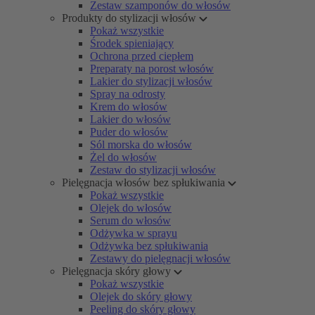
Zestaw szamponów do włosów
Produkty do stylizacji włosów
Pokaż wszystkie
Środek spieniający
Ochrona przed ciepłem
Preparaty na porost włosów
Lakier do stylizacji włosów
Spray na odrosty
Krem do włosów
Lakier do włosów
Puder do włosów
Sól morska do włosów
Żel do włosów
Zestaw do stylizacji włosów
Pielęgnacja włosów bez spłukiwania
Pokaż wszystkie
Olejek do włosów
Serum do włosów
Odżywka w sprayu
Odżywka bez spłukiwania
Zestawy do pielęgnacji włosów
Pielęgnacja skóry głowy
Pokaż wszystkie
Olejek do skóry głowy
Peeling do skóry głowy