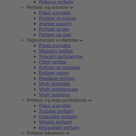
Pudrowe perfumy
Perfumy wg sezonów
Pokaż wszystkie
Perfumy na wiosnę
Jesienne zapachy
Perfumy na lato
Perfumy na zimę
Najważniejsze wydarzenia
Pokaż wszystkie
Miniatury perfum
Nowości perfumeryjne
Oferty perfum
Perfumy na rachunek
Perfumy unisex
Popularne perfumy
Wody kolońskie
Wody perfumowane
Wody toaletowe
Perfumy wg kraju pochodzenia
Pokaż wszystkie
Arabskie perfumy
Francuskie perfumy
Włoskie perfumy
Hiszpańskie perfumy
Perfumy luksusowe