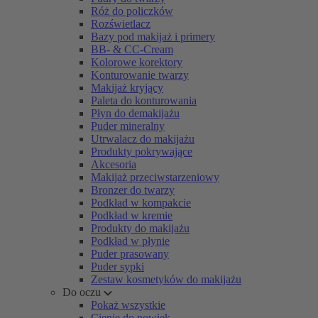
Róż do policzków
Rozświetlacz
Bazy pod makijaż i primery
BB- & CC-Cream
Kolorowe korektory
Konturowanie twarzy
Makijaż kryjący
Paleta do konturowania
Płyn do demakijażu
Puder mineralny
Utrwalacz do makijażu
Produkty pokrywające
Akcesoria
Makijaż przeciwstarzeniowy
Bronzer do twarzy
Podkład w kompakcie
Podkład w kremie
Produkty do makijażu
Podkład w płynie
Puder prasowany
Puder sypki
Zestaw kosmetyków do makijażu
Do oczu
Pokaż wszystkie
Cienie do powiek