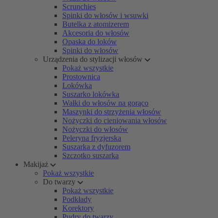
Scrunchies
Spinki do włosów i wsuwki
Butelka z atomizerem
Akcesoria do włosów
Opaska do loków
Spinki do włosów
Urządzenia do stylizacji włosów
Pokaż wszystkie
Prostownica
Lokówka
Suszarko lokówka
Wałki do włosów na gorąco
Maszynki do strzyżenia włosów
Nożyczki do cieniowania włosów
Nożyczki do włosów
Peleryna fryzjerska
Suszarka z dyfuzorem
Szczotko suszarka
Makijaż
Pokaż wszystkie
Do twarzy
Pokaż wszystkie
Podkłady
Korektory
Pudry do twarzy