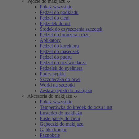
Pędzle do makijażu
Pokaż wszystkie
Pędzel do podkładu
Pędzel do cieni
Pędzelek do ust
Środek do czyszczenia szczotek
Pędzel do bronzera i różu
Aplikatory
Pędzel do korektora
Pędzel do maseczek
Pędzel do pudru
Pędzel do rozświetlacza
Pędzelek do eyelinera
Pudry sypkie
Szczoteczka do brwi
Worki na szczotki
Zestaw pędzli do makijażu
Akcesoria do makijażu
Pokaż wszystkie
Temperówka do kredek do oczu i ust
Lusterko do makijażu
Puste palety do cieni
Gąbeczki do makijażu
Gąbka konjac
Paznokcie