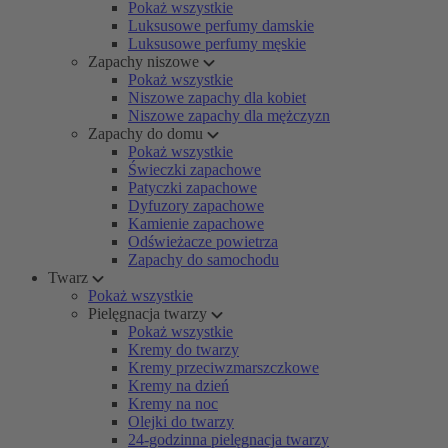
Pokaż wszystkie
Luksusowe perfumy damskie
Luksusowe perfumy męskie
Zapachy niszowe
Pokaż wszystkie
Niszowe zapachy dla kobiet
Niszowe zapachy dla mężczyzn
Zapachy do domu
Pokaż wszystkie
Świeczki zapachowe
Patyczki zapachowe
Dyfuzory zapachowe
Kamienie zapachowe
Odświeżacze powietrza
Zapachy do samochodu
Twarz
Pokaż wszystkie
Pielęgnacja twarzy
Pokaż wszystkie
Kremy do twarzy
Kremy przeciwzmarszczkowe
Kremy na dzień
Kremy na noc
Olejki do twarzy
24-godzinna pielęgnacja twarzy