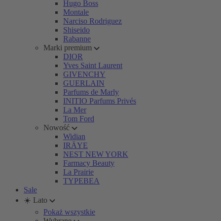
Hugo Boss
Montale
Narciso Rodriguez
Shiseido
Rabanne
Marki premium
DIOR
Yves Saint Laurent
GIVENCHY
GUERLAIN
Parfums de Marly
INITIO Parfums Privés
La Mer
Tom Ford
Nowość
Widian
IRÄYE
NEST NEW YORK
Farmacy Beauty
La Prairie
TYPEBEA
Sale
☀️ Lato
Pokaż wszystkie
Wybrane