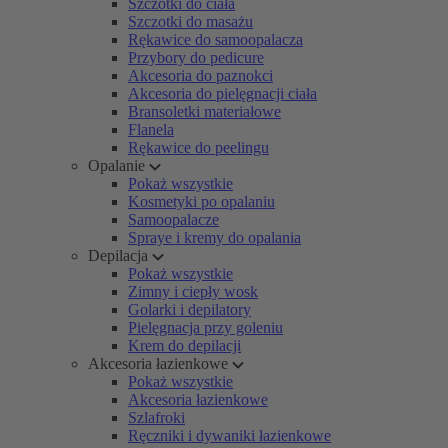
Szczotki do ciała
Szczotki do masażu
Rękawice do samoopalacza
Przybory do pedicure
Akcesoria do paznokci
Akcesoria do pielęgnacji ciała
Bransoletki materiałowe
Flanela
Rękawice do peelingu
Opalanie
Pokaż wszystkie
Kosmetyki po opalaniu
Samoopalacze
Spraye i kremy do opalania
Depilacja
Pokaż wszystkie
Zimny i ciepły wosk
Golarki i depilatory
Pielęgnacja przy goleniu
Krem do depilacji
Akcesoria łazienkowe
Pokaż wszystkie
Akcesoria łazienkowe
Szlafroki
Ręczniki i dywaniki łazienkowe