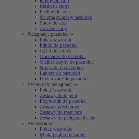
Kremy do stóp
Maski na stopy
Peeling do stóp
Na zrogowaciały naskórek
Spray do stóp
Zdrowe stopy
Pielęgnacja paznokci
Pokaż wszystkie
Pilniki do paznokci
Cążki do skórek
Obcinacze do paznokci
Olejki i sztyfty do paznokci
Nożyczki do paznokci
Lakiery do paznokci
Utwardzacz do paznokci
Zestawy do pielęgnacji
Pokaż wszystkie
Zestawy do kąpieli
Przybornik do paznokci
Zestawy prezentowe
Zestawy do manicure
Zestawy do pielęgnacji ciała
Akcesoria
Pokaż wszystkie
Myjki i gąbki do kąpieli