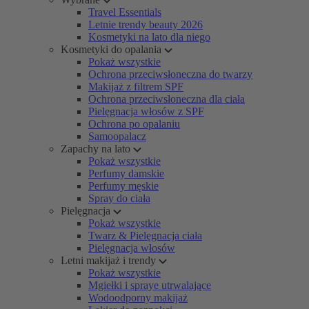
Travel Essentials
Letnie trendy beauty 2026
Kosmetyki na lato dla niego
Kosmetyki do opalania
Pokaż wszystkie
Ochrona przeciwsłoneczna do twarzy
Makijaż z filtrem SPF
Ochrona przeciwsłoneczna dla ciała
Pielęgnacja włosów z SPF
Ochrona po opalaniu
Samoopalacz
Zapachy na lato
Pokaż wszystkie
Perfumy damskie
Perfumy męskie
Spray do ciała
Pielęgnacja
Pokaż wszystkie
Twarz & Pielęgnacja ciała
Pielęgnacja włosów
Letni makijaż i trendy
Pokaż wszystkie
Mgiełki i spraye utrwalające
Wodoodporny makijaż