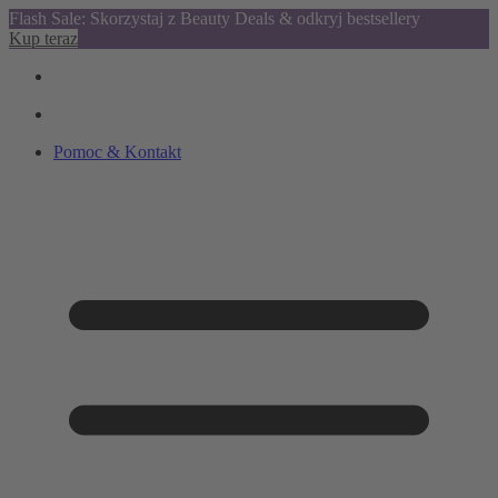
Flash Sale: Skorzystaj z Beauty Deals & odkryj bestsellery
Kup teraz
Pomoc & Kontakt