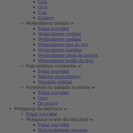
Cera
Oczy
Usta
Zestawy
Wodoodporny makijaż
Pokaż wszystkie
Wodoodporny eyeliner
Wodoodporny podkład
Wodoodporny tusz do rzęs
Wodoodporny korektor
Wodoodporne cienie do powiek
Wodoodporne kredki do brwi
Najważniejsze wydarzenia
Pokaż wszystkie
Makijaż rozświetlający
Wegański makijaż
Kosmetyki do makijażu na podróż
Pokaż wszystkie
Oczy
Do twarzy
Pielęgnacja dla mężczyzn
Pokaż wszystkie
Pielęgnacja twarzy dla mężczyzn
Pokaż wszystkie
Przeciwdziałanie starzeniu