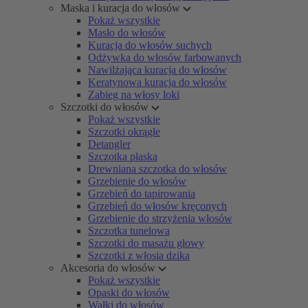
Maska i kuracja do włosów
Pokaż wszystkie
Masło do włosów
Kuracja do włosów suchych
Odżywka do włosów farbowanych
Nawilżająca kuracja do włosów
Keratynowa kuracja do włosów
Zabieg na włosy loki
Szczotki do włosów
Pokaż wszystkie
Szczotki okrągłe
Detangler
Szczotka płaska
Drewniana szczotka do włosów
Grzebienie do włosów
Grzebień do tapirowania
Grzebień do włosów kręconych
Grzebienie do strzyżenia włosów
Szczotka tunelowa
Szczotki do masażu głowy
Szczotki z włosia dzika
Akcesoria do włosów
Pokaż wszystkie
Opaski do włosów
Wałki do włosów