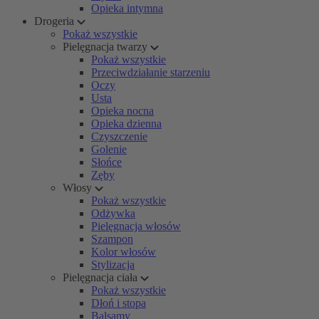
Opieka intymna
Drogeria
Pokaż wszystkie
Pielęgnacja twarzy
Pokaż wszystkie
Przeciwdziałanie starzeniu
Oczy
Usta
Opieka nocna
Opieka dzienna
Czyszczenie
Golenie
Słońce
Zęby
Włosy
Pokaż wszystkie
Odżywka
Pielęgnacja włosów
Szampon
Kolor włosów
Stylizacja
Pielęgnacja ciała
Pokaż wszystkie
Dłoń i stopa
Balsamy