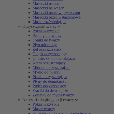
Maseczki na noc
Maseczki na wągry
Maseczki przeciw pryszczom
Maseczki przeciwstarzeniowe
Maski rozświetlające
Oczyszczanie twarzy
Pokaż wszystkie
Peeling do twarzy
Toniki do twarzy
Płyn miceralny
Żel oczyszczający
Olejek oczyszczający
Chusteczki do demakijażu
Krem oczyszczający
Mleczko oczyszczające
Mydło do twarzy
Pianka oczyszczająca
Płyny do demakijażu
Puder oczyszczający
Waciki do demakijażu
Zestawy do mycia twarzy
Akcesoria do pielęgnacji twarzy
Pokaż wszystkie
Masaż twarzy
Szczoteczki do oczyszczania twarzy