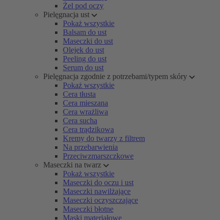
Żel pod oczy
Pielęgnacja ust
Pokaż wszystkie
Balsam do ust
Maseczki do ust
Olejek do ust
Peeling do ust
Serum do ust
Pielęgnacja zgodnie z potrzebami/typem skóry
Pokaż wszystkie
Cera tłusta
Cera mieszana
Cera wrażliwa
Cera sucha
Cera trądzikowa
Kremy do twarzy z filtrem
Na przebarwienia
Przeciwzmarszczkowe
Maseczki na twarz
Pokaż wszystkie
Maseczki do oczu i ust
Maseczki nawilżające
Maseczki oczyszczające
Maseczki błotne
Maski materiałowe