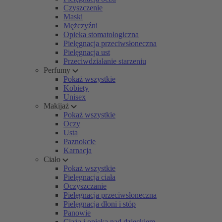
Czyszczenie
Maski
Mężczyźni
Opieka stomatologiczna
Pielęgnacja przeciwsłoneczna
Pielęgnacja ust
Przeciwdziałanie starzeniu
Perfumy
Pokaż wszystkie
Kobiety
Unisex
Makijaż
Pokaż wszystkie
Oczy
Usta
Paznokcie
Karnacja
Ciało
Pokaż wszystkie
Pielęgnacja ciała
Oczyszczanie
Pielęgnacja przeciwsłoneczna
Pielęgnacja dłoni i stóp
Panowie
Ciąża i opieka nad dzieckiem