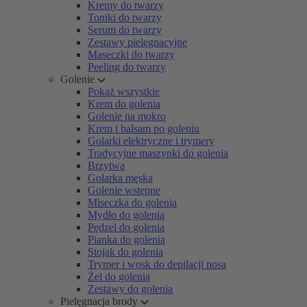
Kremy do twarzy
Toniki do twarzy
Serum do twarzy
Zestawy pielęgnacyjne
Maseczki do twarzy
Peeling do twarzy
Golenie
Pokaż wszystkie
Krem do golenia
Golenie na mokro
Krem i balsam po goleniu
Golarki elektryczne i trymery
Tradycyjne maszynki do golenia
Brzytwa
Golarka męska
Golenie wstępne
Miseczka do golenia
Mydło do golenia
Pędzel do golenia
Pianka do golenia
Stojak do golenia
Trymer i wosk do depilacji nosa
Żel do golenia
Zestawy do golenia
Pielęgnacja brody