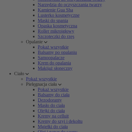
Narzędzia do oczyszczania twarzy
Kamienie Gua Sha
Lusterko kosmetyczne
Maski do spania
Opaska kosmetyczna
Roller mikroigłowy
Szczoteczki do rzęs
Opalanie
Pokaż wszystkie
Balsamy po opalaniu
Samoopalacze
Krem do opalania
Makijaż słoneczny
Ciało
Pokaż wszystkie
Pielęgnacja ciała
Pokaż wszystkie
Balsamy do ciała
Dezodoranty
Masło do ciała
Olejki do ciała
Kremy na celluit
Kremy do szyi i dekoltu
Mgiełki do ciała
Olej i napar do sauny