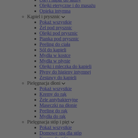
Olejki eteryczne i do masażu
Opieka intymna
Kąpiel i prysznic
Pokaż wszystkie
Żel pod prysznic
Olejki pod prysznic
Pianka pod prysznic
Peeling do ciała
Sól do kąpieli
Mydła w kostce
Mydła w płynie
Olejki i mleczka do kąpieli
Płyny do higieny intymnej
Zestawy do kąpieli
Pielęgnacja dłoni
Pokaż wszystkie
Kremy do rąk
Żele antybakteryjne
Maseczki na dłonie
Peeling do rąk
Mydła do rąk
Pielęgnacja stóp i pięt
Pokaż wszystkie
Domowe spa dla stóp