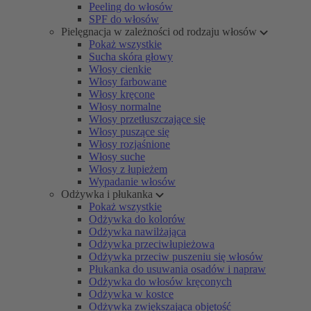
Peeling do włosów
SPF do włosów
Pielęgnacja w zależności od rodzaju włosów
Pokaż wszystkie
Sucha skóra głowy
Włosy cienkie
Włosy farbowane
Włosy kręcone
Włosy normalne
Włosy przetłuszczające się
Włosy puszące się
Włosy rozjaśnione
Włosy suche
Włosy z łupieżem
Wypadanie włosów
Odżywka i płukanka
Pokaż wszystkie
Odżywka do kolorów
Odżywka nawilżająca
Odżywka przeciwłupieżowa
Odżywka przeciw puszeniu się włosów
Płukanka do usuwania osadów i napraw
Odżywka do włosów kręconych
Odżywka w kostce
Odżywka zwiększająca objętość