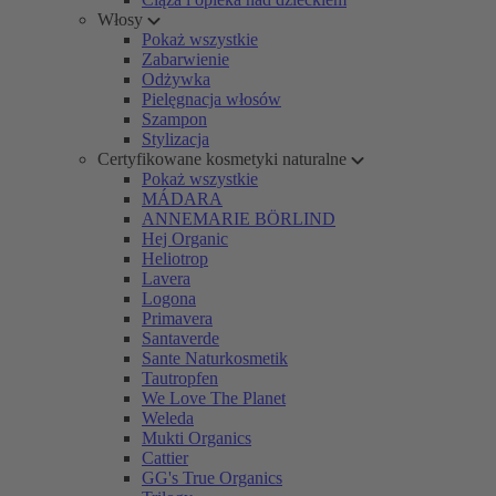
Włosy
Pokaż wszystkie
Zabarwienie
Odżywka
Pielęgnacja włosów
Szampon
Stylizacja
Certyfikowane kosmetyki naturalne
Pokaż wszystkie
MÁDARA
ANNEMARIE BÖRLIND
Hej Organic
Heliotrop
Lavera
Logona
Primavera
Santaverde
Sante Naturkosmetik
Tautropfen
We Love The Planet
Weleda
Mukti Organics
Cattier
GG's True Organics