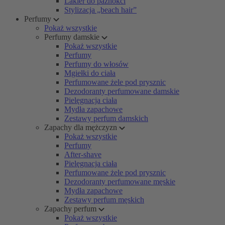
Lakier do paznokci
Stylizacja „beach hair”
Perfumy
Pokaż wszystkie
Perfumy damskie
Pokaż wszystkie
Perfumy
Perfumy do włosów
Mgiełki do ciała
Perfumowane żele pod prysznic
Dezodoranty perfumowane damskie
Pielęgnacja ciała
Mydła zapachowe
Zestawy perfum damskich
Zapachy dla mężczyzn
Pokaż wszystkie
Perfumy
After-shave
Pielęgnacja ciała
Perfumowane żele pod prysznic
Dezodoranty perfumowane męskie
Mydła zapachowe
Zestawy perfum męskich
Zapachy perfum
Pokaż wszystkie