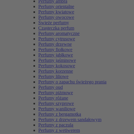
Perfumy ambra
Perfumy orientalne
Perfumy kwiatowe
Perfumy owocowe
Świeże perfumy
Cząsteczka perfum
Perfumy aromatyczne
Perfumy cytrusowe
Perfumy drzewne
Perfumy fiołkowe
Perfumy jabłkowe
Perfumy jaśminowe
Perfumy kokosowe
Perfumy korzenne
Perfumy liliowe
Perfumy o zapachu świeżego prania
Perfumy oud
Perfumy piżmowe
Perfumy różane
Perfumy szyprowe
Perfumy waniliowe
Perfumy z bergamotką
Perfumy z drzewem sandałowym
Perfumy z paczulą
Perfumy z wetiwerem