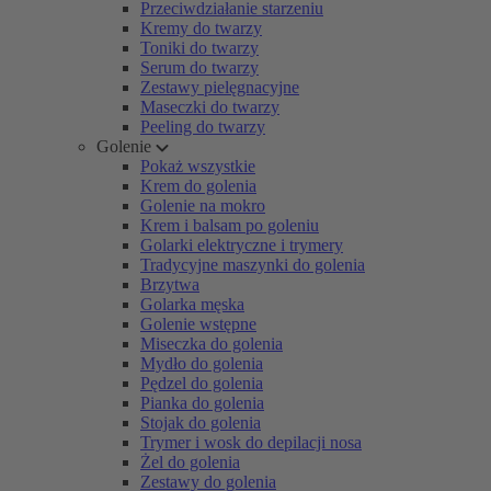
Przeciwdziałanie starzeniu
Kremy do twarzy
Toniki do twarzy
Serum do twarzy
Zestawy pielęgnacyjne
Maseczki do twarzy
Peeling do twarzy
Golenie
Pokaż wszystkie
Krem do golenia
Golenie na mokro
Krem i balsam po goleniu
Golarki elektryczne i trymery
Tradycyjne maszynki do golenia
Brzytwa
Golarka męska
Golenie wstępne
Miseczka do golenia
Mydło do golenia
Pędzel do golenia
Pianka do golenia
Stojak do golenia
Trymer i wosk do depilacji nosa
Żel do golenia
Zestawy do golenia