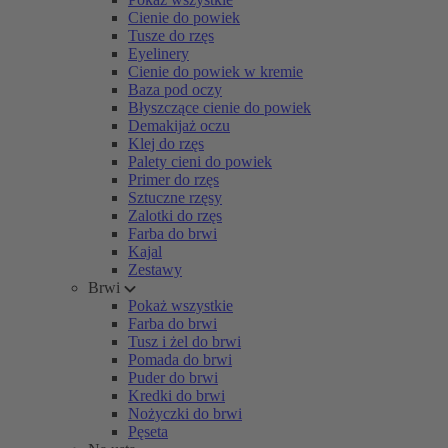
Cienie do powiek
Tusze do rzęs
Eyelinery
Cienie do powiek w kremie
Baza pod oczy
Błyszczące cienie do powiek
Demakijaż oczu
Klej do rzęs
Palety cieni do powiek
Primer do rzęs
Sztuczne rzęsy
Zalotki do rzęs
Farba do brwi
Kajal
Zestawy
Brwi
Pokaż wszystkie
Farba do brwi
Tusz i żel do brwi
Pomada do brwi
Puder do brwi
Kredki do brwi
Nożyczki do brwi
Pęseta