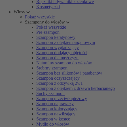
Ręczniki i dywaniki łazienkowe
Kosmetyczki
Włosy
Pokaż wszystkie
Szampony do włosów
Pokaż wszystkie
Pre-szampon
Szampon keratynowy
Szampon z olejkiem arganowym
Szampon wygładzający
Szampon dodający objętości
Szampon dla mężczyzn
Naturalny szampon do włosów
Srebrny szampon
Szampon bez silikonów i parabenów
Szampon oczyszczający
Szampon z odżywką 2w1
Szampon z olejkiem z drzewa herbacianego
Suchy szampon
Szampon przeciwłupieżowy
Szampon naprawczy
Szampon koloryzujący
Szampon nawilżający
Szampon w kostce
Mydło do włosów