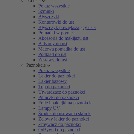
Na usta
Pokaż wszystkie
Szminki
Błyszczyki
Konturówki do ust
Błyszczyk powiększający usta
Pomadki w płynie
Akcesoria do makijażu ust
Balsamy do ust
Matowa pomadka do ust
Podkład do ust
Zestawy do ust
Paznokcie
Pokaż wszystkie
Lakier do paznokci
Lakier bazowy
Top do paznokci
Utwardzacz do paznokci
Pilniczki do paznokci
Folie i naklejki na paznokcie
Lampy UV
Środek do usuwania skórek
Żelowy lakier do paznokci
Zmywacz do paznokci
Odżywki do paznokci