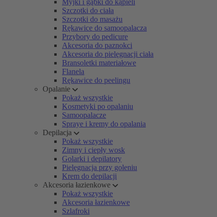
Myjki i gąbki do kąpieli
Szczotki do ciała
Szczotki do masażu
Rękawice do samoopalacza
Przybory do pedicure
Akcesoria do paznokci
Akcesoria do pielęgnacji ciała
Bransoletki materiałowe
Flanela
Rękawice do peelingu
Opalanie
Pokaż wszystkie
Kosmetyki po opalaniu
Samoopalacze
Spraye i kremy do opalania
Depilacja
Pokaż wszystkie
Zimny i ciepły wosk
Golarki i depilatory
Pielęgnacja przy goleniu
Krem do depilacji
Akcesoria łazienkowe
Pokaż wszystkie
Akcesoria łazienkowe
Szlafroki