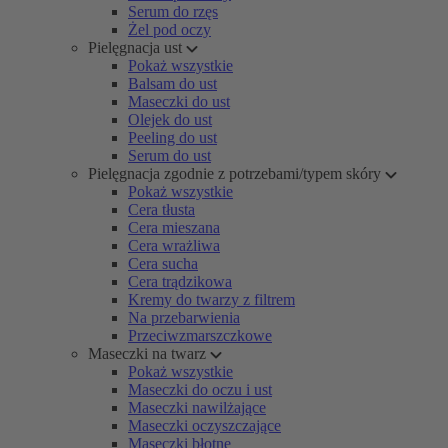
Serum do rzęs
Żel pod oczy
Pielęgnacja ust
Pokaż wszystkie
Balsam do ust
Maseczki do ust
Olejek do ust
Peeling do ust
Serum do ust
Pielęgnacja zgodnie z potrzebami/typem skóry
Pokaż wszystkie
Cera tłusta
Cera mieszana
Cera wrażliwa
Cera sucha
Cera trądzikowa
Kremy do twarzy z filtrem
Na przebarwienia
Przeciwzmarszczkowe
Maseczki na twarz
Pokaż wszystkie
Maseczki do oczu i ust
Maseczki nawilżające
Maseczki oczyszczające
Maseczki błotne