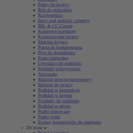
Pudry do twarzy
Róż do policzków
Rozświetlacz
Bazy pod makijaż i primery
BB- & CC-Cream
Kolorowe korektory
Konturowanie twarzy
Makijaż kryjący
Paleta do konturowania
Płyn do demakijażu
Puder mineralny
Utrwalacz do makijażu
Produkty pokrywające
Akcesoria
Makijaż przeciwstarzeniowy
Bronzer do twarzy
Podkład w kompakcie
Podkład w kremie
Produkty do makijażu
Podkład w płynie
Puder prasowany
Puder sypki
Zestaw kosmetyków do makijażu
Do oczu
Pokaż wszystkie