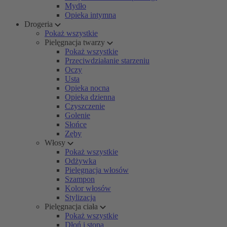
Mydło
Opieka intymna
Drogeria
Pokaż wszystkie
Pielęgnacja twarzy
Pokaż wszystkie
Przeciwdziałanie starzeniu
Oczy
Usta
Opieka nocna
Opieka dzienna
Czyszczenie
Golenie
Słońce
Zęby
Włosy
Pokaż wszystkie
Odżywka
Pielęgnacja włosów
Szampon
Kolor włosów
Stylizacja
Pielęgnacja ciała
Pokaż wszystkie
Dłoń i stopa