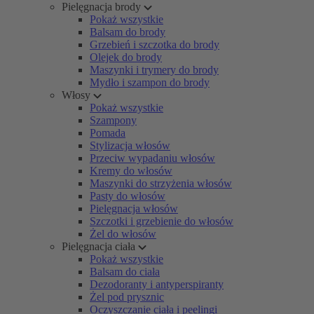
Pielęgnacja brody
Pokaż wszystkie
Balsam do brody
Grzebień i szczotka do brody
Olejek do brody
Maszynki i trymery do brody
Mydło i szampon do brody
Włosy
Pokaż wszystkie
Szampony
Pomada
Stylizacja włosów
Przeciw wypadaniu włosów
Kremy do włosów
Maszynki do strzyżenia włosów
Pasty do włosów
Pielęgnacja włosów
Szczotki i grzebienie do włosów
Żel do włosów
Pielęgnacja ciała
Pokaż wszystkie
Balsam do ciała
Dezodoranty i antyperspiranty
Żel pod prysznic
Oczyszczanie ciała i peelingi