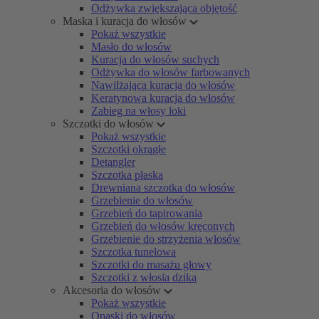
Odżywka zwiększająca objętość
Maska i kuracja do włosów
Pokaż wszystkie
Masło do włosów
Kuracja do włosów suchych
Odżywka do włosów farbowanych
Nawilżająca kuracja do włosów
Keratynowa kuracja do włosów
Zabieg na włosy loki
Szczotki do włosów
Pokaż wszystkie
Szczotki okrągłe
Detangler
Szczotka płaska
Drewniana szczotka do włosów
Grzebienie do włosów
Grzebień do tapirowania
Grzebień do włosów kręconych
Grzebienie do strzyżenia włosów
Szczotka tunelowa
Szczotki do masażu głowy
Szczotki z włosia dzika
Akcesoria do włosów
Pokaż wszystkie
Opaski do włosów