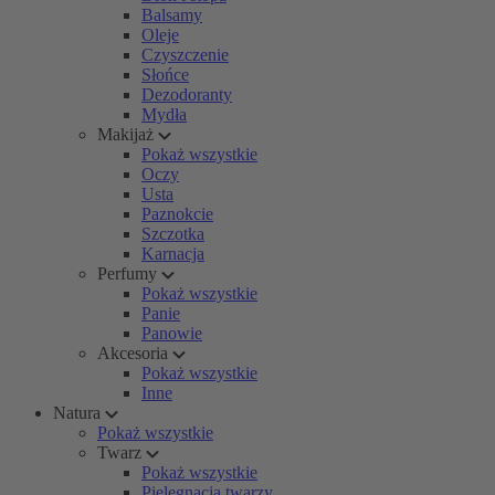
Balsamy
Oleje
Czyszczenie
Słońce
Dezodoranty
Mydła
Makijaż
Pokaż wszystkie
Oczy
Usta
Paznokcie
Szczotka
Karnacja
Perfumy
Pokaż wszystkie
Panie
Panowie
Akcesoria
Pokaż wszystkie
Inne
Natura
Pokaż wszystkie
Twarz
Pokaż wszystkie
Pielęgnacja twarzy