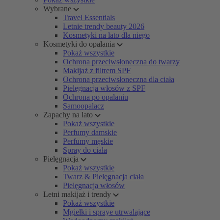
Wybrane
Travel Essentials
Letnie trendy beauty 2026
Kosmetyki na lato dla niego
Kosmetyki do opalania
Pokaż wszystkie
Ochrona przeciwsłoneczna do twarzy
Makijaż z filtrem SPF
Ochrona przeciwsłoneczna dla ciała
Pielęgnacja włosów z SPF
Ochrona po opalaniu
Samoopalacz
Zapachy na lato
Pokaż wszystkie
Perfumy damskie
Perfumy męskie
Spray do ciała
Pielęgnacja
Pokaż wszystkie
Twarz & Pielęgnacja ciała
Pielęgnacja włosów
Letni makijaż i trendy
Pokaż wszystkie
Mgiełki i spraye utrwalające