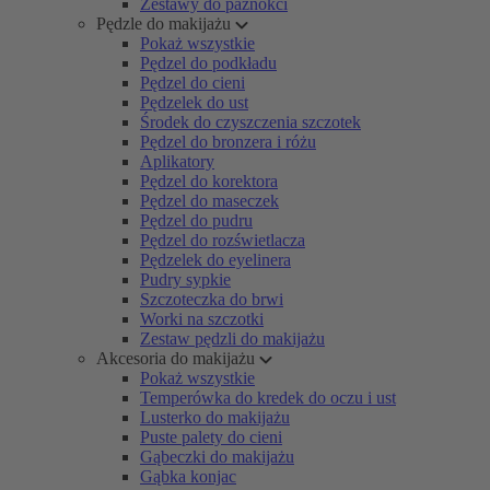
Zestawy do paznokci
Pędzle do makijażu
Pokaż wszystkie
Pędzel do podkładu
Pędzel do cieni
Pędzelek do ust
Środek do czyszczenia szczotek
Pędzel do bronzera i różu
Aplikatory
Pędzel do korektora
Pędzel do maseczek
Pędzel do pudru
Pędzel do rozświetlacza
Pędzelek do eyelinera
Pudry sypkie
Szczoteczka do brwi
Worki na szczotki
Zestaw pędzli do makijażu
Akcesoria do makijażu
Pokaż wszystkie
Temperówka do kredek do oczu i ust
Lusterko do makijażu
Puste palety do cieni
Gąbeczki do makijażu
Gąbka konjac