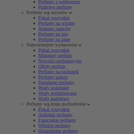
Perfumy z wetiwerem
Pudrowe perfumy
Perfumy wg sezonów
Pokaż wszystkie
Perfumy na wiosnę
Jesienne zapachy
Perfumy na lato
Perfumy na zimę
Najważniejsze wydarzenia
Pokaż wszystkie
Miniatury perfum
Nowości perfumeryjne
Oferty perfum
Perfumy na rachunek
Perfumy unisex
Popularne perfumy
Wody kolońskie
Wody perfumowane
Wody toaletowe
Perfumy wg kraju pochodzenia
Pokaż wszystkie
Arabskie perfumy
Francuskie perfumy
Włoskie perfumy
Hiszpańskie perfumy