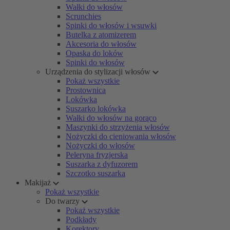
Wałki do włosów
Scrunchies
Spinki do włosów i wsuwki
Butelka z atomizerem
Akcesoria do włosów
Opaska do loków
Spinki do włosów
Urządzenia do stylizacji włosów
Pokaż wszystkie
Prostownica
Lokówka
Suszarko lokówka
Wałki do włosów na gorąco
Maszynki do strzyżenia włosów
Nożyczki do cieniowania włosów
Nożyczki do włosów
Peleryna fryzjerska
Suszarka z dyfuzorem
Szczotko suszarka
Makijaż
Pokaż wszystkie
Do twarzy
Pokaż wszystkie
Podkłady
Korektory