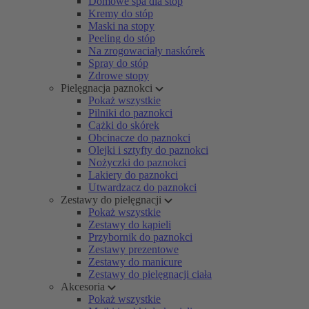
Domowe spa dla stóp
Kremy do stóp
Maski na stopy
Peeling do stóp
Na zrogowaciały naskórek
Spray do stóp
Zdrowe stopy
Pielęgnacja paznokci
Pokaż wszystkie
Pilniki do paznokci
Cążki do skórek
Obcinacze do paznokci
Olejki i sztyfty do paznokci
Nożyczki do paznokci
Lakiery do paznokci
Utwardzacz do paznokci
Zestawy do pielęgnacji
Pokaż wszystkie
Zestawy do kąpieli
Przybornik do paznokci
Zestawy prezentowe
Zestawy do manicure
Zestawy do pielęgnacji ciała
Akcesoria
Pokaż wszystkie