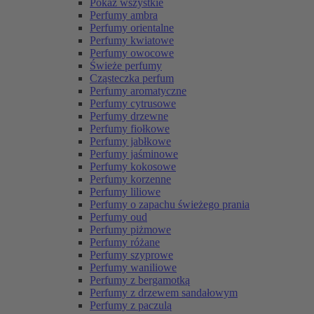
Pokaż wszystkie
Perfumy ambra
Perfumy orientalne
Perfumy kwiatowe
Perfumy owocowe
Świeże perfumy
Cząsteczka perfum
Perfumy aromatyczne
Perfumy cytrusowe
Perfumy drzewne
Perfumy fiołkowe
Perfumy jabłkowe
Perfumy jaśminowe
Perfumy kokosowe
Perfumy korzenne
Perfumy liliowe
Perfumy o zapachu świeżego prania
Perfumy oud
Perfumy piżmowe
Perfumy różane
Perfumy szyprowe
Perfumy waniliowe
Perfumy z bergamotką
Perfumy z drzewem sandałowym
Perfumy z paczulą