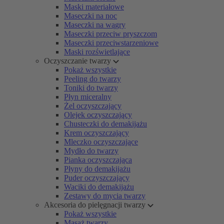
Maski materiałowe
Maseczki na noc
Maseczki na wągry
Maseczki przeciw pryszczom
Maseczki przeciwstarzeniowe
Maski rozświetlające
Oczyszczanie twarzy
Pokaż wszystkie
Peeling do twarzy
Toniki do twarzy
Płyn miceralny
Żel oczyszczający
Olejek oczyszczający
Chusteczki do demakijażu
Krem oczyszczający
Mleczko oczyszczające
Mydło do twarzy
Pianka oczyszczająca
Płyny do demakijażu
Puder oczyszczający
Waciki do demakijażu
Zestawy do mycia twarzy
Akcesoria do pielęgnacji twarzy
Pokaż wszystkie
Masaż twarzy