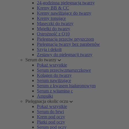
24-godzinna pielęgnacja twarzy
Kremy BB & CC
Kremy nawilżające do twarzy
Kremy tonujące
Maseczki do twarzy
Mgiełki do twarzy
Ostrożność z Q10
Pielęgnacja przeciw pryszczom
Pielęgnacja twarzy bez parabenów
Szyja i dekolt
Zestawy do pielęgnacji twarzy
Serum do twarzy
Pokaż wszystkie
Serum przeciwzmarszczkowe
Kolagen do twarzy
Serum nawilżające
Serum z kwasem hialuronowym
Serum z witaminą c
Ampułki
Pielęgnacja okolic oczu
Pokaż wszystkie
Serum do brwi
Krem pod oczy
Płatki pod oczy
Serum pod oczy