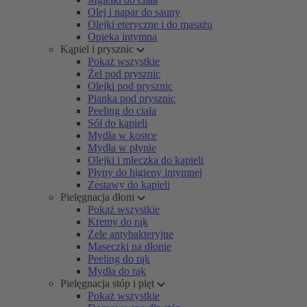
Olej i napar do sauny
Olejki eteryczne i do masażu
Opieka intymna
Kąpiel i prysznic
Pokaż wszystkie
Żel pod prysznic
Olejki pod prysznic
Pianka pod prysznic
Peeling do ciała
Sól do kąpieli
Mydła w kostce
Mydła w płynie
Olejki i mleczka do kąpieli
Płyny do higieny intymnej
Zestawy do kąpieli
Pielęgnacja dłoni
Pokaż wszystkie
Kremy do rąk
Żele antybakteryjne
Maseczki na dłonie
Peeling do rąk
Mydła do rąk
Pielęgnacja stóp i pięt
Pokaż wszystkie