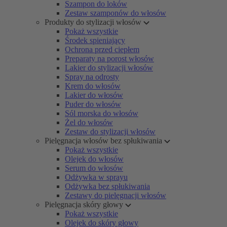
Szampon do loków
Zestaw szamponów do włosów
Produkty do stylizacji włosów
Pokaż wszystkie
Środek spieniający
Ochrona przed ciepłem
Preparaty na porost włosów
Lakier do stylizacji włosów
Spray na odrosty
Krem do włosów
Lakier do włosów
Puder do włosów
Sól morska do włosów
Żel do włosów
Zestaw do stylizacji włosów
Pielęgnacja włosów bez spłukiwania
Pokaż wszystkie
Olejek do włosów
Serum do włosów
Odżywka w sprayu
Odżywka bez spłukiwania
Zestawy do pielęgnacji włosów
Pielęgnacja skóry głowy
Pokaż wszystkie
Olejek do skóry głowy