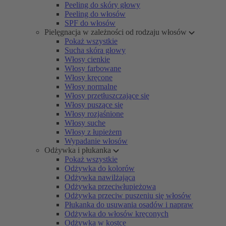
Peeling do skóry głowy
Peeling do włosów
SPF do włosów
Pielęgnacja w zależności od rodzaju włosów
Pokaż wszystkie
Sucha skóra głowy
Włosy cienkie
Włosy farbowane
Włosy kręcone
Włosy normalne
Włosy przetłuszczające się
Włosy puszące się
Włosy rozjaśnione
Włosy suche
Włosy z łupieżem
Wypadanie włosów
Odżywka i płukanka
Pokaż wszystkie
Odżywka do kolorów
Odżywka nawilżająca
Odżywka przeciwłupieżowa
Odżywka przeciw puszeniu się włosów
Płukanka do usuwania osadów i napraw
Odżywka do włosów kręconych
Odżywka w kostce