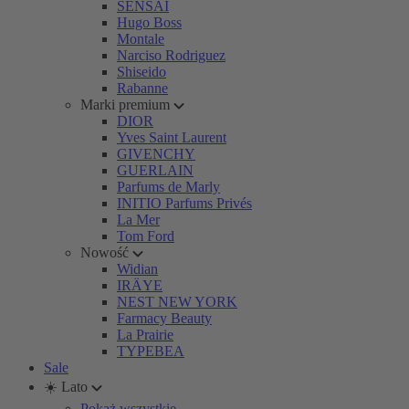
SENSAI
Hugo Boss
Montale
Narciso Rodriguez
Shiseido
Rabanne
Marki premium
DIOR
Yves Saint Laurent
GIVENCHY
GUERLAIN
Parfums de Marly
INITIO Parfums Privés
La Mer
Tom Ford
Nowość
Widian
IRÄYE
NEST NEW YORK
Farmacy Beauty
La Prairie
TYPEBEA
Sale
☀️ Lato
Pokaż wszystkie