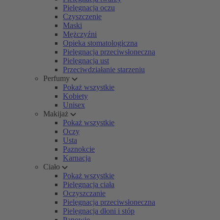
Pielęgnacja oczu
Czyszczenie
Maski
Mężczyźni
Opieka stomatologiczna
Pielęgnacja przeciwsłoneczna
Pielęgnacja ust
Przeciwdziałanie starzeniu
Perfumy
Pokaż wszystkie
Kobiety
Unisex
Makijaż
Pokaż wszystkie
Oczy
Usta
Paznokcie
Karnacja
Ciało
Pokaż wszystkie
Pielęgnacja ciała
Oczyszczanie
Pielęgnacja przeciwsłoneczna
Pielęgnacja dłoni i stóp
Panowie