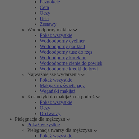
Paznokcie
Cera
Oczy
Usta
Zestawy
Wodoodporny makijaż
Pokaż wszystkie
Wodoodporny eyeliner
Wodoodporny podkład
Wodoodporny tusz do rzęs
Wodoodporny korektor
Wodoodporne cienie do powiek
Wodoodporne kredki do brwi
Najważniejsze wydarzenia
Pokaż wszystkie
Makijaż rozświetlający
Wegański makijaż
Kosmetyki do makijażu na podróż
Pokaż wszystkie
Oczy
Do twarzy
Pielęgnacja dla mężczyzn
Pokaż wszystkie
Pielęgnacja twarzy dla mężczyzn
Pokaż wszystkie