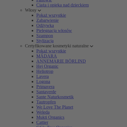
Ciąża i opieka nad dzieckiem
Włosy
Pokaż wszystkie
Zabarwienie
Odżywka
Pielęgnacja włosów
Szampon
Stylizacja
Certyfikowane kosmetyki naturalne
Pokaż wszystkie
MÁDARA
ANNEMARIE BÖRLIND
Hej Organic
Heliotrop
Lavera
Logona
Primavera
Santaverde
Sante Naturkosmetik
Tautropfen
We Love The Planet
Weleda
Mukti Organics
Cattier