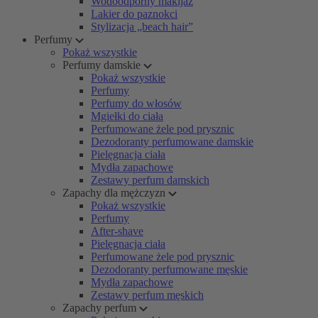
Wodoodporny makijaż
Lakier do paznokci
Stylizacja „beach hair”
Perfumy
Pokaż wszystkie
Perfumy damskie
Pokaż wszystkie
Perfumy
Perfumy do włosów
Mgiełki do ciała
Perfumowane żele pod prysznic
Dezodoranty perfumowane damskie
Pielęgnacja ciała
Mydła zapachowe
Zestawy perfum damskich
Zapachy dla mężczyzn
Pokaż wszystkie
Perfumy
After-shave
Pielęgnacja ciała
Perfumowane żele pod prysznic
Dezodoranty perfumowane męskie
Mydła zapachowe
Zestawy perfum męskich
Zapachy perfum