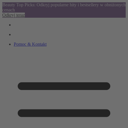
Beauty Top Picks: Odkryj popularne hity i bestsellery w obniżonych
cenach
Odkryj teraz
Pomoc & Kontakt