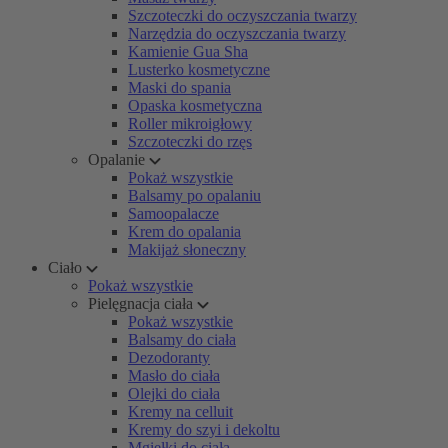
Szczoteczki do oczyszczania twarzy
Narzędzia do oczyszczania twarzy
Kamienie Gua Sha
Lusterko kosmetyczne
Maski do spania
Opaska kosmetyczna
Roller mikroigłowy
Szczoteczki do rzęs
Opalanie
Pokaż wszystkie
Balsamy po opalaniu
Samoopalacze
Krem do opalania
Makijaż słoneczny
Ciało
Pokaż wszystkie
Pielęgnacja ciała
Pokaż wszystkie
Balsamy do ciała
Dezodoranty
Masło do ciała
Olejki do ciała
Kremy na celluit
Kremy do szyi i dekoltu
Mgiełki do ciała