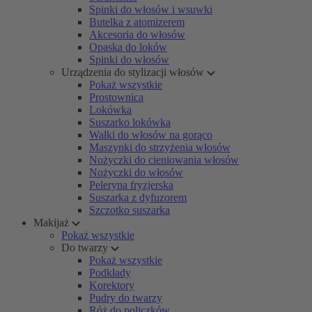
Spinki do włosów i wsuwki
Butelka z atomizerem
Akcesoria do włosów
Opaska do loków
Spinki do włosów
Urządzenia do stylizacji włosów
Pokaż wszystkie
Prostownica
Lokówka
Suszarko lokówka
Wałki do włosów na gorąco
Maszynki do strzyżenia włosów
Nożyczki do cieniowania włosów
Nożyczki do włosów
Peleryna fryzjerska
Suszarka z dyfuzorem
Szczotko suszarka
Makijaż
Pokaż wszystkie
Do twarzy
Pokaż wszystkie
Podkłady
Korektory
Pudry do twarzy
Róż do policzków