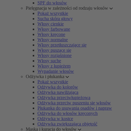
SPF do włosów
Pielęgnacja w zależności od rodzaju włosów
Pokaż wszystkie
Sucha skóra głowy
Włosy cienkie
Włosy farbowane
Włosy kręcone
Włosy normalne
Włosy przetłuszczające się
Włosy puszące się
Włosy rozjaśnione
Włosy suche
Włosy z łupieżem
Wypadanie włosów
Odżywka i płukanka
Pokaż wszystkie
Odżywka do kolorów
Odżywka nawilżająca
Odżywka przeciwłupieżowa
Odżywka przeciw puszeniu się włosów
Płukanka do usuwania osadów i napraw
Odżywka do włosów kręconych
Odżywka w kostce
Odżywka zwiększająca objętość
Maska i kuracja do włosów