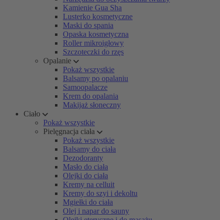
Kamienie Gua Sha
Lusterko kosmetyczne
Maski do spania
Opaska kosmetyczna
Roller mikroigłowy
Szczoteczki do rzęs
Opalanie
Pokaż wszystkie
Balsamy po opalaniu
Samoopalacze
Krem do opalania
Makijaż słoneczny
Ciało
Pokaż wszystkie
Pielęgnacja ciała
Pokaż wszystkie
Balsamy do ciała
Dezodoranty
Masło do ciała
Olejki do ciała
Kremy na celluit
Kremy do szyi i dekoltu
Mgiełki do ciała
Olej i napar do sauny
Olejki eteryczne i do masażu