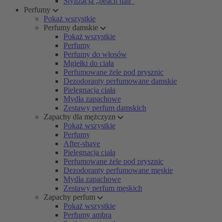
Stylizacja „beach hair”
Perfumy
Pokaż wszystkie
Perfumy damskie
Pokaż wszystkie
Perfumy
Perfumy do włosów
Mgiełki do ciała
Perfumowane żele pod prysznic
Dezodoranty perfumowane damskie
Pielęgnacja ciała
Mydła zapachowe
Zestawy perfum damskich
Zapachy dla mężczyzn
Pokaż wszystkie
Perfumy
After-shave
Pielęgnacja ciała
Perfumowane żele pod prysznic
Dezodoranty perfumowane męskie
Mydła zapachowe
Zestawy perfum męskich
Zapachy perfum
Pokaż wszystkie
Perfumy ambra