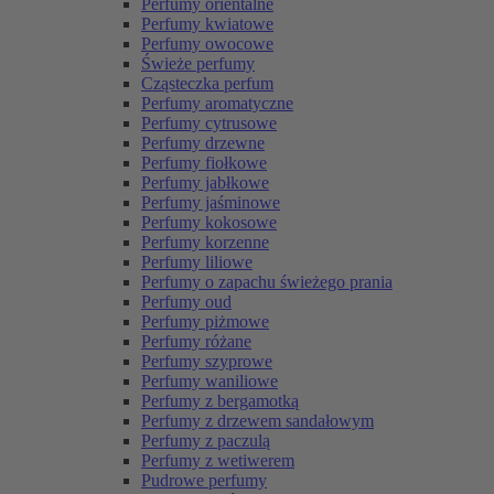
Perfumy orientalne
Perfumy kwiatowe
Perfumy owocowe
Świeże perfumy
Cząsteczka perfum
Perfumy aromatyczne
Perfumy cytrusowe
Perfumy drzewne
Perfumy fiołkowe
Perfumy jabłkowe
Perfumy jaśminowe
Perfumy kokosowe
Perfumy korzenne
Perfumy liliowe
Perfumy o zapachu świeżego prania
Perfumy oud
Perfumy piżmowe
Perfumy różane
Perfumy szyprowe
Perfumy waniliowe
Perfumy z bergamotką
Perfumy z drzewem sandałowym
Perfumy z paczulą
Perfumy z wetiwerem
Pudrowe perfumy