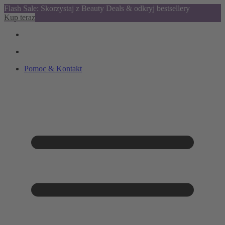
Flash Sale: Skorzystaj z Beauty Deals & odkryj bestsellery
Kup teraz
Pomoc & Kontakt