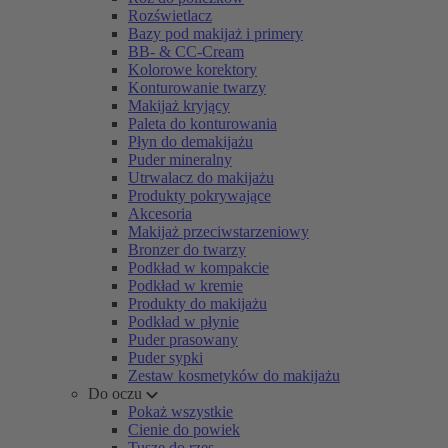
Rozświetlacz
Bazy pod makijaż i primery
BB- & CC-Cream
Kolorowe korektory
Konturowanie twarzy
Makijaż kryjący
Paleta do konturowania
Płyn do demakijażu
Puder mineralny
Utrwalacz do makijażu
Produkty pokrywające
Akcesoria
Makijaż przeciwstarzeniowy
Bronzer do twarzy
Podkład w kompakcie
Podkład w kremie
Produkty do makijażu
Podkład w płynie
Puder prasowany
Puder sypki
Zestaw kosmetyków do makijażu
Do oczu
Pokaż wszystkie
Cienie do powiek
Tusze do rzęs