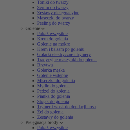
Toniki do twarzy
Serum do twarzy
Zestawy pielęgnacyjne
Maseczki do twarzy
Peeling do twarzy
Golenie
Pokaż wszystkie
Krem do golenia
Golenie na mokro
Krem i balsam po goleniu
Golarki elektryczne i trymery
Tradycyjne maszynki do golenia
Brzytwa
Golarka męska
Golenie wstępne
Miseczka do golenia
Mydło do golenia
Pędzel do golenia
Pianka do golenia
Stojak do golenia
Trymer i wosk do depilacji nosa
Żel do golenia
Zestawy do golenia
Pielęgnacja brody
Pokaż wszystkie