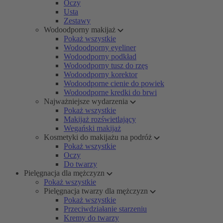
Oczy
Usta
Zestawy
Wodoodporny makijaż
Pokaż wszystkie
Wodoodporny eyeliner
Wodoodporny podkład
Wodoodporny tusz do rzęs
Wodoodporny korektor
Wodoodporne cienie do powiek
Wodoodporne kredki do brwi
Najważniejsze wydarzenia
Pokaż wszystkie
Makijaż rozświetlający
Wegański makijaż
Kosmetyki do makijażu na podróż
Pokaż wszystkie
Oczy
Do twarzy
Pielęgnacja dla mężczyzn
Pokaż wszystkie
Pielęgnacja twarzy dla mężczyzn
Pokaż wszystkie
Przeciwdziałanie starzeniu
Kremy do twarzy