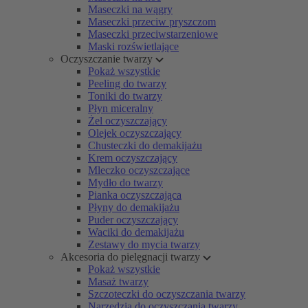
Maseczki na wągry
Maseczki przeciw pryszczom
Maseczki przeciwstarzeniowe
Maski rozświetlające
Oczyszczanie twarzy
Pokaż wszystkie
Peeling do twarzy
Toniki do twarzy
Płyn miceralny
Żel oczyszczający
Olejek oczyszczający
Chusteczki do demakijażu
Krem oczyszczający
Mleczko oczyszczające
Mydło do twarzy
Pianka oczyszczająca
Płyny do demakijażu
Puder oczyszczający
Waciki do demakijażu
Zestawy do mycia twarzy
Akcesoria do pielęgnacji twarzy
Pokaż wszystkie
Masaż twarzy
Szczoteczki do oczyszczania twarzy
Narzędzia do oczyszczania twarzy