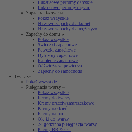
Luksusowe perfumy damskie
Luksusowe perfumy męskie
Zapachy niszowe
Pokaż wszystkie
Niszowe zapachy dla kobiet
Niszowe zapachy dla mężczyzn
Zapachy do domu
Pokaż wszystkie
Świeczki zapachowe
Patyczki zapachowe
Dyfuzory zapachowe
Kamienie zapachowe
Odświeżacze powietrza
Zapachy do samochodu
Twarz
Pokaż wszystkie
Pielęgnacja twarzy
Pokaż wszystkie
Kremy do twarzy
Kremy przeciwzmarszczkowe
Kremy na dzień
Kremy na noc
Olejki do twarzy
24-godzinna pielęgnacja twarzy
Kremy BB & CC