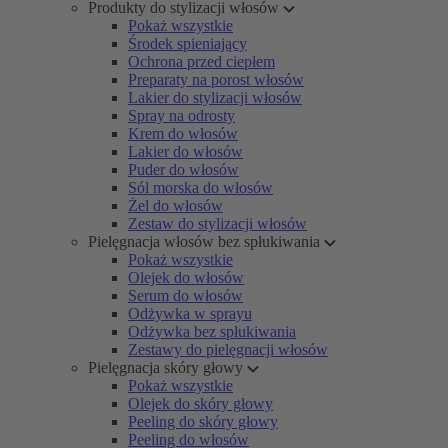
Produkty do stylizacji włosów
Pokaż wszystkie
Środek spieniający
Ochrona przed ciepłem
Preparaty na porost włosów
Lakier do stylizacji włosów
Spray na odrosty
Krem do włosów
Lakier do włosów
Puder do włosów
Sól morska do włosów
Żel do włosów
Zestaw do stylizacji włosów
Pielęgnacja włosów bez spłukiwania
Pokaż wszystkie
Olejek do włosów
Serum do włosów
Odżywka w sprayu
Odżywka bez spłukiwania
Zestawy do pielęgnacji włosów
Pielęgnacja skóry głowy
Pokaż wszystkie
Olejek do skóry głowy
Peeling do skóry głowy
Peeling do włosów