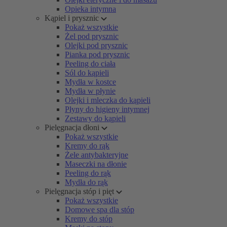
Opieka intymna
Kąpiel i prysznic
Pokaż wszystkie
Żel pod prysznic
Olejki pod prysznic
Pianka pod prysznic
Peeling do ciała
Sól do kąpieli
Mydła w kostce
Mydła w płynie
Olejki i mleczka do kąpieli
Płyny do higieny intymnej
Zestawy do kąpieli
Pielęgnacja dłoni
Pokaż wszystkie
Kremy do rąk
Żele antybakteryjne
Maseczki na dłonie
Peeling do rąk
Mydła do rąk
Pielęgnacja stóp i pięt
Pokaż wszystkie
Domowe spa dla stóp
Kremy do stóp