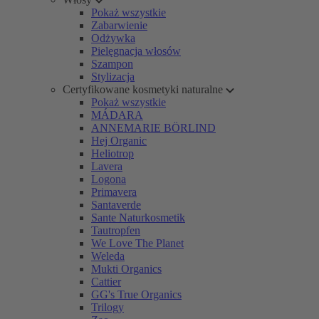
Pokaż wszystkie
Zabarwienie
Odżywka
Pielęgnacja włosów
Szampon
Stylizacja
Certyfikowane kosmetyki naturalne
Pokaż wszystkie
MÁDARA
ANNEMARIE BÖRLIND
Hej Organic
Heliotrop
Lavera
Logona
Primavera
Santaverde
Sante Naturkosmetik
Tautropfen
We Love The Planet
Weleda
Mukti Organics
Cattier
GG's True Organics
Trilogy