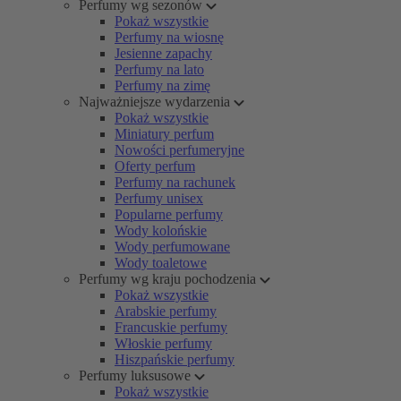
Perfumy wg sezonów
Pokaż wszystkie
Perfumy na wiosnę
Jesienne zapachy
Perfumy na lato
Perfumy na zimę
Najważniejsze wydarzenia
Pokaż wszystkie
Miniatury perfum
Nowości perfumeryjne
Oferty perfum
Perfumy na rachunek
Perfumy unisex
Popularne perfumy
Wody kolońskie
Wody perfumowane
Wody toaletowe
Perfumy wg kraju pochodzenia
Pokaż wszystkie
Arabskie perfumy
Francuskie perfumy
Włoskie perfumy
Hiszpańskie perfumy
Perfumy luksusowe
Pokaż wszystkie