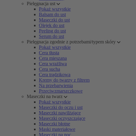
Pielęgnacja ust
Pokaż wszystkie
Balsam do ust
Maseczki do ust
Olejek do ust
Peeling do ust
Serum do ust
Pielęgnacja zgodnie z potrzebami/typem skóry
Pokaż wszystkie
Cera tłusta
Cera mieszana
Cera wrażliwa
Cera sucha
Cera trądzikowa
Kremy do twarzy z filtrem
Na przebarwienia
Przeciwzmarszczkowe
Maseczki na twarz
Pokaż wszystkie
Maseczki do oczu i ust
Maseczki nawilżające
Maseczki oczyszczające
Maseczki błotne
Maski materiałowe
Maseczki na noc