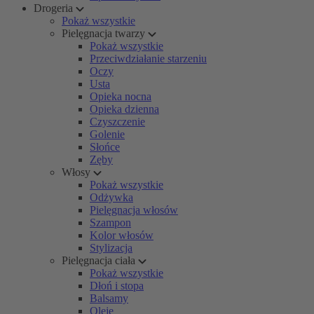
Drogeria
Pokaż wszystkie
Pielęgnacja twarzy
Pokaż wszystkie
Przeciwdziałanie starzeniu
Oczy
Usta
Opieka nocna
Opieka dzienna
Czyszczenie
Golenie
Słońce
Zęby
Włosy
Pokaż wszystkie
Odżywka
Pielęgnacja włosów
Szampon
Kolor włosów
Stylizacja
Pielęgnacja ciała
Pokaż wszystkie
Dłoń i stopa
Balsamy
Oleje