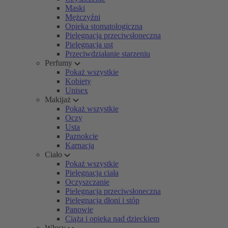
Maski
Mężczyźni
Opieka stomatologiczna
Pielęgnacja przeciwsłoneczna
Pielęgnacja ust
Przeciwdziałanie starzeniu
Perfumy
Pokaż wszystkie
Kobiety
Unisex
Makijaż
Pokaż wszystkie
Oczy
Usta
Paznokcie
Karnacja
Ciało
Pokaż wszystkie
Pielęgnacja ciała
Oczyszczanie
Pielęgnacja przeciwsłoneczna
Pielęgnacja dłoni i stóp
Panowie
Ciąża i opieka nad dzieckiem
Włosy