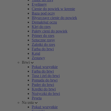
Eyelinery
Cienie do powiek w kremie
Baza pod oczy
Błyszczące cienie do powiek
Demakijaż oczu
Klej do rzęs
Palety cieni do powiek
Primer do rzęs
Sztuczne rzęsy
Zalotki do rzęs
Farba do brwi
Kajal
Zestawy
Brwi
Pokaż wszystkie
Farba do brwi
Tusz i żel do brwi
Pomada do brwi
Puder do brwi
Kredki do brwi
Nożyczki do brwi
Pęseta
Na usta
Pokaż wszystkie