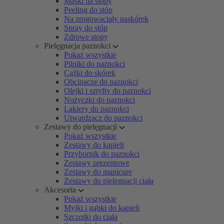
Maski na stopy
Peeling do stóp
Na zrogowaciały naskórek
Spray do stóp
Zdrowe stopy
Pielęgnacja paznokci
Pokaż wszystkie
Pilniki do paznokci
Cążki do skórek
Obcinacze do paznokci
Olejki i sztyfty do paznokci
Nożyczki do paznokci
Lakiery do paznokci
Utwardzacz do paznokci
Zestawy do pielęgnacji
Pokaż wszystkie
Zestawy do kąpieli
Przybornik do paznokci
Zestawy prezentowe
Zestawy do manicure
Zestawy do pielęgnacji ciała
Akcesoria
Pokaż wszystkie
Myjki i gąbki do kąpieli
Szczotki do ciała