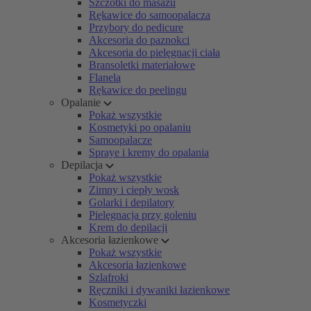
Szczotki do masażu
Rękawice do samoopalacza
Przybory do pedicure
Akcesoria do paznokci
Akcesoria do pielęgnacji ciała
Bransoletki materiałowe
Flanela
Rękawice do peelingu
Opalanie
Pokaż wszystkie
Kosmetyki po opalaniu
Samoopalacze
Spraye i kremy do opalania
Depilacja
Pokaż wszystkie
Zimny i ciepły wosk
Golarki i depilatory
Pielęgnacja przy goleniu
Krem do depilacji
Akcesoria łazienkowe
Pokaż wszystkie
Akcesoria łazienkowe
Szlafroki
Ręczniki i dywaniki łazienkowe
Kosmetyczki