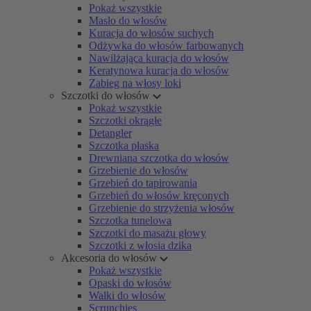
Pokaż wszystkie
Masło do włosów
Kuracja do włosów suchych
Odżywka do włosów farbowanych
Nawilżająca kuracja do włosów
Keratynowa kuracja do włosów
Zabieg na włosy loki
Szczotki do włosów
Pokaż wszystkie
Szczotki okrągłe
Detangler
Szczotka płaska
Drewniana szczotka do włosów
Grzebienie do włosów
Grzebień do tapirowania
Grzebień do włosów kręconych
Grzebienie do strzyżenia włosów
Szczotka tunelowa
Szczotki do masażu głowy
Szczotki z włosia dzika
Akcesoria do włosów
Pokaż wszystkie
Opaski do włosów
Wałki do włosów
Scrunchies