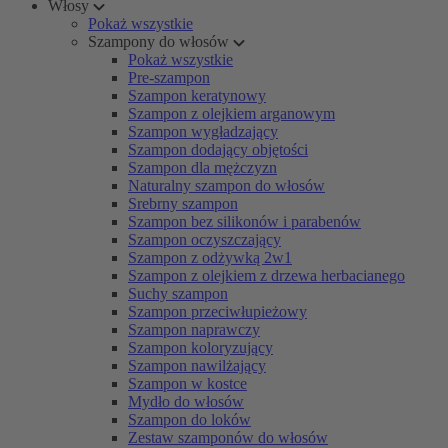
Włosy
Pokaż wszystkie
Szampony do włosów
Pokaż wszystkie
Pre-szampon
Szampon keratynowy
Szampon z olejkiem arganowym
Szampon wygładzający
Szampon dodający objętości
Szampon dla mężczyzn
Naturalny szampon do włosów
Srebrny szampon
Szampon bez silikonów i parabenów
Szampon oczyszczający
Szampon z odżywką 2w1
Szampon z olejkiem z drzewa herbacianego
Suchy szampon
Szampon przeciwłupieżowy
Szampon naprawczy
Szampon koloryzujący
Szampon nawilżający
Szampon w kostce
Mydło do włosów
Szampon do loków
Zestaw szamponów do włosów