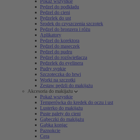
Pokaż wszystkie
Pędzel do podkładu
Pędzel do cieni
Pędzelek do ust
Środek do czyszczenia szczotek
Pędzel do bronzera i różu
Aplikatory
Pędzel do korektora
Pędzel do maseczek
Pędzel do pudru
Pędzel do rozświetlacza
Pędzelek do eyelinera
Pudry sypkie
Szczoteczka do brwi
Worki na szczotki
Zestaw pędzli do makijażu
Akcesoria do makijażu
Pokaż wszystkie
Temperówka do kredek do oczu i ust
Lusterko do makijażu
Puste palety do cieni
Gąbeczki do makijażu
Gąbka konjac
Paznokcie
Cera