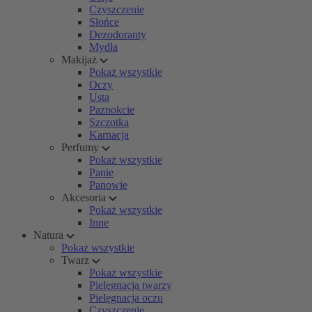
Czyszczenie
Słońce
Dezodoranty
Mydła
Makijaż
Pokaż wszystkie
Oczy
Usta
Paznokcie
Szczotka
Karnacja
Perfumy
Pokaż wszystkie
Panie
Panowie
Akcesoria
Pokaż wszystkie
Inne
Natura
Pokaż wszystkie
Twarz
Pokaż wszystkie
Pielęgnacja twarzy
Pielęgnacja oczu
Czyszczenie