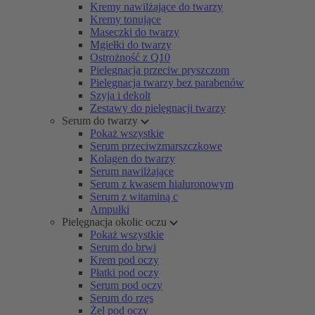
Kremy nawilżające do twarzy
Kremy tonujące
Maseczki do twarzy
Mgiełki do twarzy
Ostrożność z Q10
Pielęgnacja przeciw pryszczom
Pielęgnacja twarzy bez parabenów
Szyja i dekolt
Zestawy do pielęgnacji twarzy
Serum do twarzy
Pokaż wszystkie
Serum przeciwzmarszczkowe
Kolagen do twarzy
Serum nawilżające
Serum z kwasem hialuronowym
Serum z witaminą c
Ampułki
Pielęgnacja okolic oczu
Pokaż wszystkie
Serum do brwi
Krem pod oczy
Płatki pod oczy
Serum pod oczy
Serum do rzęs
Żel pod oczy