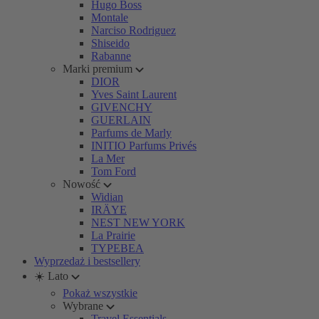
Hugo Boss
Montale
Narciso Rodriguez
Shiseido
Rabanne
Marki premium
DIOR
Yves Saint Laurent
GIVENCHY
GUERLAIN
Parfums de Marly
INITIO Parfums Privés
La Mer
Tom Ford
Nowość
Widian
IRÄYE
NEST NEW YORK
La Prairie
TYPEBEA
Wyprzedaż i bestsellery
☀️ Lato
Pokaż wszystkie
Wybrane
Travel Essentials