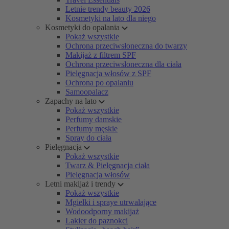
Letnie trendy beauty 2026
Kosmetyki na lato dla niego
Kosmetyki do opalania
Pokaż wszystkie
Ochrona przeciwsłoneczna do twarzy
Makijaż z filtrem SPF
Ochrona przeciwsłoneczna dla ciała
Pielęgnacja włosów z SPF
Ochrona po opalaniu
Samoopalacz
Zapachy na lato
Pokaż wszystkie
Perfumy damskie
Perfumy męskie
Spray do ciała
Pielęgnacja
Pokaż wszystkie
Twarz & Pielęgnacja ciała
Pielęgnacja włosów
Letni makijaż i trendy
Pokaż wszystkie
Mgiełki i spraye utrwalające
Wodoodporny makijaż
Lakier do paznokci