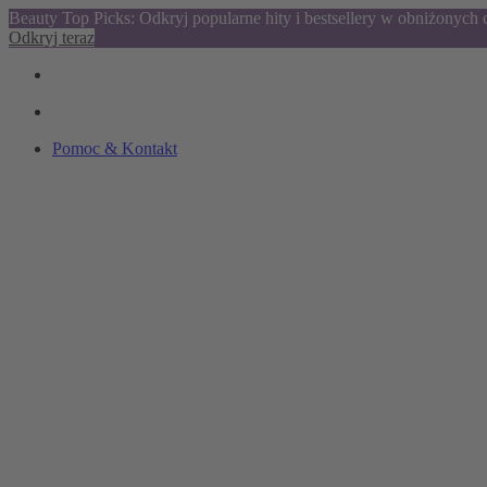
Beauty Top Picks: Odkryj popularne hity i bestsellery w obniżonych
Odkryj teraz
Pomoc & Kontakt