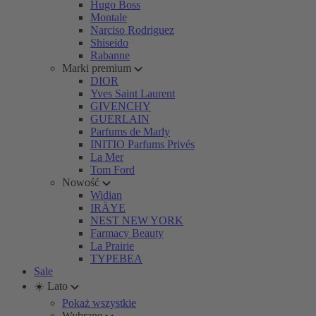
Hugo Boss
Montale
Narciso Rodriguez
Shiseido
Rabanne
Marki premium
DIOR
Yves Saint Laurent
GIVENCHY
GUERLAIN
Parfums de Marly
INITIO Parfums Privés
La Mer
Tom Ford
Nowość
Widian
IRÄYE
NEST NEW YORK
Farmacy Beauty
La Prairie
TYPEBEA
Sale
☀️ Lato
Pokaż wszystkie
Wybrane