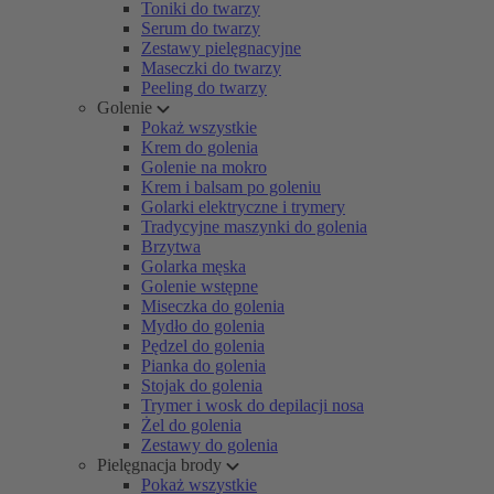
Toniki do twarzy
Serum do twarzy
Zestawy pielęgnacyjne
Maseczki do twarzy
Peeling do twarzy
Golenie
Pokaż wszystkie
Krem do golenia
Golenie na mokro
Krem i balsam po goleniu
Golarki elektryczne i trymery
Tradycyjne maszynki do golenia
Brzytwa
Golarka męska
Golenie wstępne
Miseczka do golenia
Mydło do golenia
Pędzel do golenia
Pianka do golenia
Stojak do golenia
Trymer i wosk do depilacji nosa
Żel do golenia
Zestawy do golenia
Pielęgnacja brody
Pokaż wszystkie