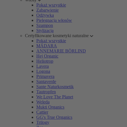
Pokaż wszystkie
Zabarwienie
Odżywka
Pielęgnacja włosów
Szampon
Stylizacja
Certyfikowane kosmetyki naturalne
Pokaż wszystkie
MÁDARA
ANNEMARIE BÖRLIND
Hej Organic
Heliotrop
Lavera
Logona
Primavera
Santaverde
Sante Naturkosmetik
Tautropfen
We Love The Planet
Weleda
Mukti Organics
Cattier
GG's True Organics
Trilogy