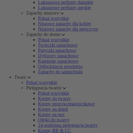
Luksusowe perfumy damskie
Luksusowe perfumy męskie
Zapachy niszowe
Pokaż wszystkie
Niszowe zapachy dla kobiet
Niszowe zapachy dla mężczyzn
Zapachy do domu
Pokaż wszystkie
Świeczki zapachowe
Patyczki zapachowe
Dyfuzory zapachowe
Kamienie zapachowe
Odświeżacze powietrza
Zapachy do samochodu
Twarz
Pokaż wszystkie
Pielęgnacja twarzy
Pokaż wszystkie
Kremy do twarzy
Kremy przeciwzmarszczkowe
Kremy na dzień
Kremy na noc
Olejki do twarzy
24-godzinna pielęgnacja twarzy
Kremy BB & CC