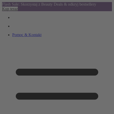
Flash Sale: Skorzystaj z Beauty Deals & odkryj bestsellery
Kup teraz
Pomoc & Kontakt