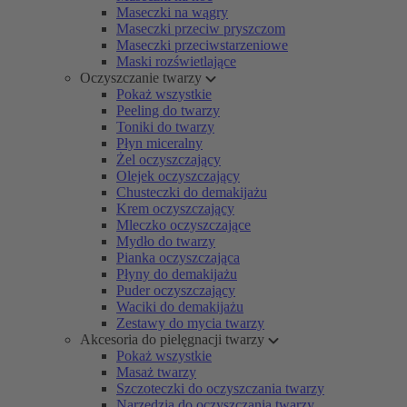
Maseczki na wągry
Maseczki przeciw pryszczom
Maseczki przeciwstarzeniowe
Maski rozświetlające
Oczyszczanie twarzy
Pokaż wszystkie
Peeling do twarzy
Toniki do twarzy
Płyn miceralny
Żel oczyszczający
Olejek oczyszczający
Chusteczki do demakijażu
Krem oczyszczający
Mleczko oczyszczające
Mydło do twarzy
Pianka oczyszczająca
Płyny do demakijażu
Puder oczyszczający
Waciki do demakijażu
Zestawy do mycia twarzy
Akcesoria do pielęgnacji twarzy
Pokaż wszystkie
Masaż twarzy
Szczoteczki do oczyszczania twarzy
Narzędzia do oczyszczania twarzy