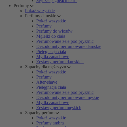
Stylizacja „beach hair”
Perfumy
Pokaż wszystkie
Perfumy damskie
Pokaż wszystkie
Perfumy
Perfumy do włosów
Mgiełki do ciała
Perfumowane żele pod prysznic
Dezodoranty perfumowane damskie
Pielęgnacja ciała
Mydła zapachowe
Zestawy perfum damskich
Zapachy dla mężczyzn
Pokaż wszystkie
Perfumy
After-shave
Pielęgnacja ciała
Perfumowane żele pod prysznic
Dezodoranty perfumowane męskie
Mydła zapachowe
Zestawy perfum męskich
Zapachy perfum
Pokaż wszystkie
Perfumy ambra