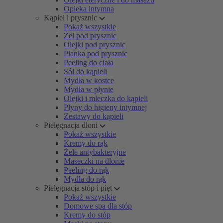
Opieka intymna
Kąpiel i prysznic
Pokaż wszystkie
Żel pod prysznic
Olejki pod prysznic
Pianka pod prysznic
Peeling do ciała
Sól do kąpieli
Mydła w kostce
Mydła w płynie
Olejki i mleczka do kąpieli
Płyny do higieny intymnej
Zestawy do kąpieli
Pielęgnacja dłoni
Pokaż wszystkie
Kremy do rąk
Żele antybakteryjne
Maseczki na dłonie
Peeling do rąk
Mydła do rąk
Pielęgnacja stóp i pięt
Pokaż wszystkie
Domowe spa dla stóp
Kremy do stóp