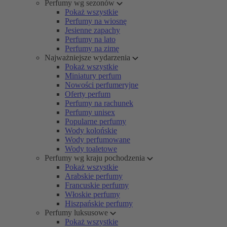
Perfumy wg sezonów
Pokaż wszystkie
Perfumy na wiosnę
Jesienne zapachy
Perfumy na lato
Perfumy na zimę
Najważniejsze wydarzenia
Pokaż wszystkie
Miniatury perfum
Nowości perfumeryjne
Oferty perfum
Perfumy na rachunek
Perfumy unisex
Popularne perfumy
Wody kolońskie
Wody perfumowane
Wody toaletowe
Perfumy wg kraju pochodzenia
Pokaż wszystkie
Arabskie perfumy
Francuskie perfumy
Włoskie perfumy
Hiszpańskie perfumy
Perfumy luksusowe
Pokaż wszystkie