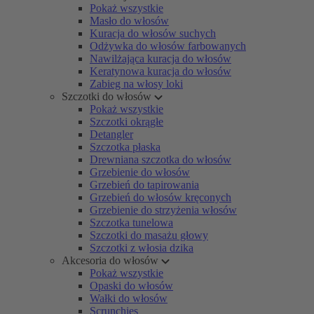
Pokaż wszystkie
Masło do włosów
Kuracja do włosów suchych
Odżywka do włosów farbowanych
Nawilżająca kuracja do włosów
Keratynowa kuracja do włosów
Zabieg na włosy loki
Szczotki do włosów
Pokaż wszystkie
Szczotki okrągłe
Detangler
Szczotka płaska
Drewniana szczotka do włosów
Grzebienie do włosów
Grzebień do tapirowania
Grzebień do włosów kręconych
Grzebienie do strzyżenia włosów
Szczotka tunelowa
Szczotki do masażu głowy
Szczotki z włosia dzika
Akcesoria do włosów
Pokaż wszystkie
Opaski do włosów
Wałki do włosów
Scrunchies