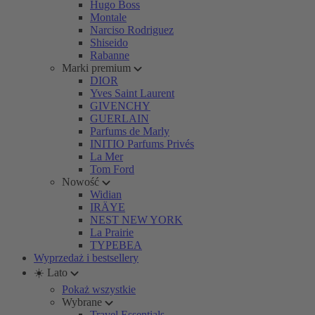
Hugo Boss
Montale
Narciso Rodriguez
Shiseido
Rabanne
Marki premium
DIOR
Yves Saint Laurent
GIVENCHY
GUERLAIN
Parfums de Marly
INITIO Parfums Privés
La Mer
Tom Ford
Nowość
Widian
IRÄYE
NEST NEW YORK
La Prairie
TYPEBEA
Wyprzedaż i bestsellery
☀️ Lato
Pokaż wszystkie
Wybrane
Travel Essentials