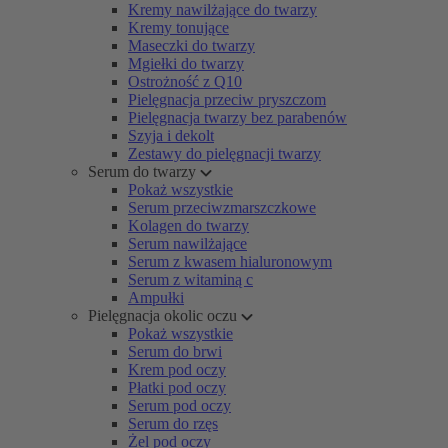
Kremy nawilżające do twarzy
Kremy tonujące
Maseczki do twarzy
Mgiełki do twarzy
Ostrożność z Q10
Pielęgnacja przeciw pryszczom
Pielęgnacja twarzy bez parabenów
Szyja i dekolt
Zestawy do pielęgnacji twarzy
Serum do twarzy
Pokaż wszystkie
Serum przeciwzmarszczkowe
Kolagen do twarzy
Serum nawilżające
Serum z kwasem hialuronowym
Serum z witaminą c
Ampułki
Pielęgnacja okolic oczu
Pokaż wszystkie
Serum do brwi
Krem pod oczy
Płatki pod oczy
Serum pod oczy
Serum do rzęs
Żel pod oczy