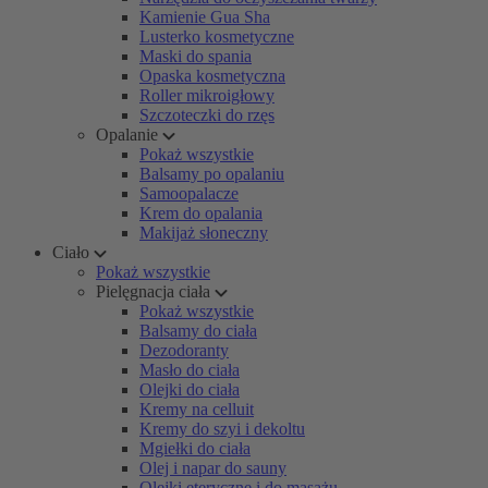
Kamienie Gua Sha
Lusterko kosmetyczne
Maski do spania
Opaska kosmetyczna
Roller mikroigłowy
Szczoteczki do rzęs
Opalanie
Pokaż wszystkie
Balsamy po opalaniu
Samoopalacze
Krem do opalania
Makijaż słoneczny
Ciało
Pokaż wszystkie
Pielęgnacja ciała
Pokaż wszystkie
Balsamy do ciała
Dezodoranty
Masło do ciała
Olejki do ciała
Kremy na celluit
Kremy do szyi i dekoltu
Mgiełki do ciała
Olej i napar do sauny
Olejki eteryczne i do masażu