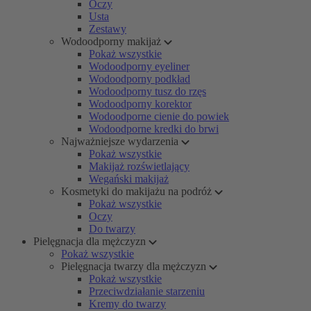
Oczy
Usta
Zestawy
Wodoodporny makijaż
Pokaż wszystkie
Wodoodporny eyeliner
Wodoodporny podkład
Wodoodporny tusz do rzęs
Wodoodporny korektor
Wodoodporne cienie do powiek
Wodoodporne kredki do brwi
Najważniejsze wydarzenia
Pokaż wszystkie
Makijaż rozświetlający
Wegański makijaż
Kosmetyki do makijażu na podróż
Pokaż wszystkie
Oczy
Do twarzy
Pielęgnacja dla mężczyzn
Pokaż wszystkie
Pielęgnacja twarzy dla mężczyzn
Pokaż wszystkie
Przeciwdziałanie starzeniu
Kremy do twarzy