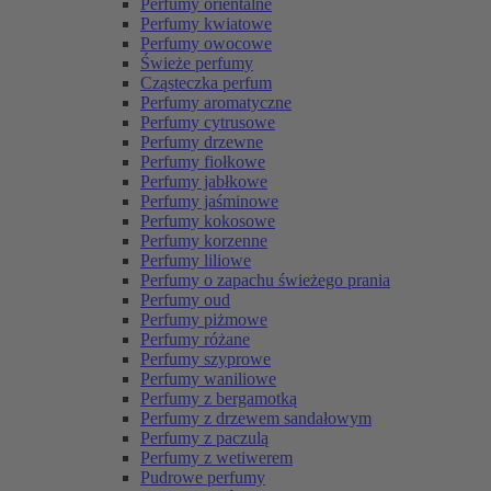
Perfumy orientalne
Perfumy kwiatowe
Perfumy owocowe
Świeże perfumy
Cząsteczka perfum
Perfumy aromatyczne
Perfumy cytrusowe
Perfumy drzewne
Perfumy fiołkowe
Perfumy jabłkowe
Perfumy jaśminowe
Perfumy kokosowe
Perfumy korzenne
Perfumy liliowe
Perfumy o zapachu świeżego prania
Perfumy oud
Perfumy piżmowe
Perfumy różane
Perfumy szyprowe
Perfumy waniliowe
Perfumy z bergamotką
Perfumy z drzewem sandałowym
Perfumy z paczulą
Perfumy z wetiwerem
Pudrowe perfumy