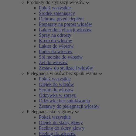
Produkty do stylizacji włosów
Pokaż wszystkie
Środek spieniający
Ochrona przed ciepłem
Preparaty na porost włosów
Lakier do stylizacji włosów
Spray na odrosty
Krem do włosów
Lakier do włosów
Puder do włosów
Sól morska do włosów
Żel do włosów
Zestaw do stylizacji włosów
Pielęgnacja włosów bez spłukiwania
Pokaż wszystkie
Olejek do włosów
Serum do włosów
Odżywka w sprayu
Odżywka bez spłukiwania
Zestawy do pielęgnacji włosów
Pielęgnacja skóry głowy
Pokaż wszystkie
Olejek do skóry głowy
Peeling do skóry głowy
Peeling do włosów