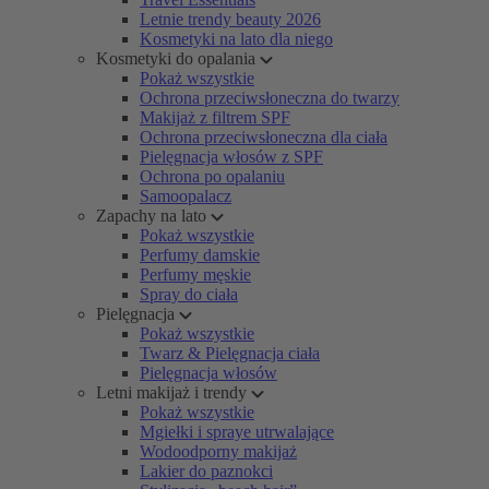
Letnie trendy beauty 2026
Kosmetyki na lato dla niego
Kosmetyki do opalania
Pokaż wszystkie
Ochrona przeciwsłoneczna do twarzy
Makijaż z filtrem SPF
Ochrona przeciwsłoneczna dla ciała
Pielęgnacja włosów z SPF
Ochrona po opalaniu
Samoopalacz
Zapachy na lato
Pokaż wszystkie
Perfumy damskie
Perfumy męskie
Spray do ciała
Pielęgnacja
Pokaż wszystkie
Twarz & Pielęgnacja ciała
Pielęgnacja włosów
Letni makijaż i trendy
Pokaż wszystkie
Mgiełki i spraye utrwalające
Wodoodporny makijaż
Lakier do paznokci