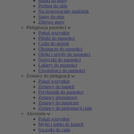
Maski na stopy
Peeling do stóp
Na zrogowaciały naskórek
Spray do stóp
Zdrowe stopy
Pielęgnacja paznokci
Pokaż wszystkie
Pilniki do paznokci
Cążki do skórek
Obcinacze do paznokci
Olejki i sztyfty do paznokci
Nożyczki do paznokci
Lakiery do paznokci
Utwardzacz do paznokci
Zestawy do pielęgnacji
Pokaż wszystkie
Zestawy do kąpieli
Przybornik do paznokci
Zestawy prezentowe
Zestawy do manicure
Zestawy do pielęgnacji ciała
Akcesoria
Pokaż wszystkie
Myjki i gąbki do kąpieli
Szczotki do ciała