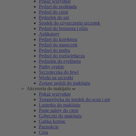
Pokaż wszystkie
Pędzel do podkładu
Pędzel do cieni
Pędzelek do ust
Środek do czyszczenia szczotek
Pędzel do bronzera i różu
Aplikatory
Pędzel do korektora
Pędzel do maseczek
Pędzel do pudru
Pędzel do rozświetlacza
Pędzelek do eyelinera
Pudry sypkie
Szczoteczka do brwi
Worki na szczotki
Zestaw pędzli do makijażu
Akcesoria do makijażu
Pokaż wszystkie
Temperówka do kredek do oczu i ust
Lusterko do makijażu
Puste palety do cieni
Gąbeczki do makijażu
Gąbka konjac
Paznokcie
Cera