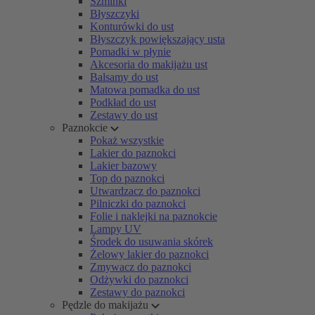
Szminki
Błyszczyki
Konturówki do ust
Błyszczyk powiększający usta
Pomadki w płynie
Akcesoria do makijażu ust
Balsamy do ust
Matowa pomadka do ust
Podkład do ust
Zestawy do ust
Paznokcie
Pokaż wszystkie
Lakier do paznokci
Lakier bazowy
Top do paznokci
Utwardzacz do paznokci
Pilniczki do paznokci
Folie i naklejki na paznokcie
Lampy UV
Środek do usuwania skórek
Żelowy lakier do paznokci
Zmywacz do paznokci
Odżywki do paznokci
Zestawy do paznokci
Pędzle do makijażu