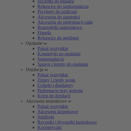
Szczotki do masażu
Rękawice do samoopalacza
Przybory do pedicure
Akcesoria do paznokci
Akcesoria do pielęgnacji ciała
Bransoletki materiałowe
Flanela
Rękawice do peelingu
Opalanie
Pokaż wszystkie
Kosmetyki po opalaniu
Samoopalacze
Spraye i kremy do opalania
Depilacja
Pokaż wszystkie
Zimny i ciepły wosk
Golarki i depilatory
Pielęgnacja przy goleniu
Krem do depilacji
Akcesoria łazienkowe
Pokaż wszystkie
Akcesoria łazienkowe
Szlafroki
Ręczniki i dywaniki łazienkowe
Kosmetyczki