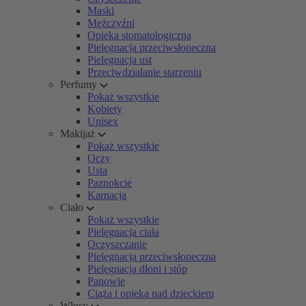
Maski
Mężczyźni
Opieka stomatologiczna
Pielęgnacja przeciwsłoneczna
Pielęgnacja ust
Przeciwdziałanie starzeniu
Perfumy
Pokaż wszystkie
Kobiety
Unisex
Makijaż
Pokaż wszystkie
Oczy
Usta
Paznokcie
Karnacja
Ciało
Pokaż wszystkie
Pielęgnacja ciała
Oczyszczanie
Pielęgnacja przeciwsłoneczna
Pielęgnacja dłoni i stóp
Panowie
Ciąża i opieka nad dzieckiem
Włosy