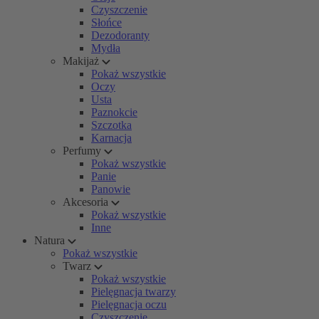
Czyszczenie
Słońce
Dezodoranty
Mydła
Makijaż
Pokaż wszystkie
Oczy
Usta
Paznokcie
Szczotka
Karnacja
Perfumy
Pokaż wszystkie
Panie
Panowie
Akcesoria
Pokaż wszystkie
Inne
Natura
Pokaż wszystkie
Twarz
Pokaż wszystkie
Pielęgnacja twarzy
Pielęgnacja oczu
Czyszczenie