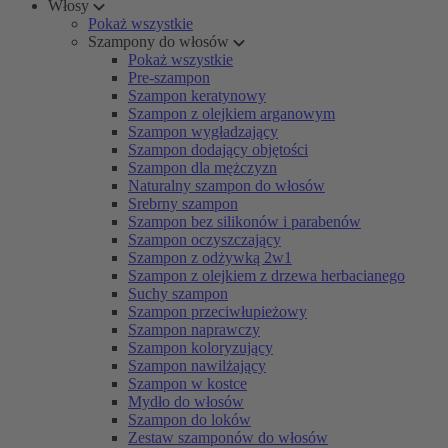
Włosy
Pokaż wszystkie
Szampony do włosów
Pokaż wszystkie
Pre-szampon
Szampon keratynowy
Szampon z olejkiem arganowym
Szampon wygładzający
Szampon dodający objętości
Szampon dla mężczyzn
Naturalny szampon do włosów
Srebrny szampon
Szampon bez silikonów i parabenów
Szampon oczyszczający
Szampon z odżywką 2w1
Szampon z olejkiem z drzewa herbacianego
Suchy szampon
Szampon przeciwłupieżowy
Szampon naprawczy
Szampon koloryzujący
Szampon nawilżający
Szampon w kostce
Mydło do włosów
Szampon do loków
Zestaw szamponów do włosów