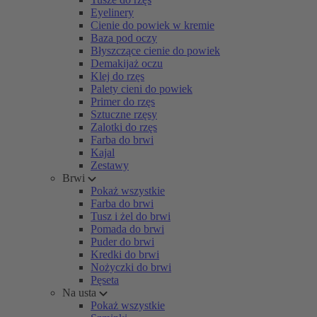
Eyelinery
Cienie do powiek w kremie
Baza pod oczy
Błyszczące cienie do powiek
Demakijaż oczu
Klej do rzęs
Palety cieni do powiek
Primer do rzęs
Sztuczne rzęsy
Zalotki do rzęs
Farba do brwi
Kajal
Zestawy
Brwi
Pokaż wszystkie
Farba do brwi
Tusz i żel do brwi
Pomada do brwi
Puder do brwi
Kredki do brwi
Nożyczki do brwi
Pęseta
Na usta
Pokaż wszystkie