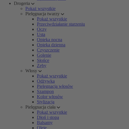
Drogeria
Pokaż wszystkie
Pielęgnacja twarzy
Pokaż wszystkie
Przeciwdziałanie starzeniu
Oczy
Usta
Opieka nocna
Opieka dzienna
Czyszczenie
Golenie
Słońce
Zęby
Włosy
Pokaż wszystkie
Odżywka
Pielęgnacja włosów
Szampon
Kolor włosów
Stylizacja
Pielęgnacja ciała
Pokaż wszystkie
Dłoń i stopa
Balsamy
Oleje