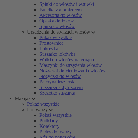
Spinki do włosów i wsuwki
Butelka z atomizerem
Akcesoria do włosów
Opaska do loków
Spinki do włosów
Urządzenia do stylizacji włosów
Pokaż wszystkie
Prostownica
Lokówka
Suszarko lokówka
Wałki do włosów na gorąco
Maszynki do strzyżenia włosów
Nożyczki do cieniowania włosów
Nożyczki do włosów
Peleryna fryzjerska
Suszarka z dyfuzorem
Szczotko suszarka
Makijaż
Pokaż wszystkie
Do twarzy
Pokaż wszystkie
Podkłady
Korektory
Pudry do twarzy
Róż do policzków