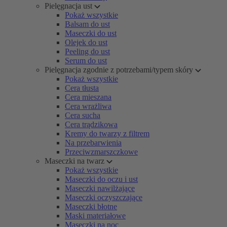
Pielęgnacja ust
Pokaż wszystkie
Balsam do ust
Maseczki do ust
Olejek do ust
Peeling do ust
Serum do ust
Pielęgnacja zgodnie z potrzebami/typem skóry
Pokaż wszystkie
Cera tłusta
Cera mieszana
Cera wrażliwa
Cera sucha
Cera trądzikowa
Kremy do twarzy z filtrem
Na przebarwienia
Przeciwzmarszczkowe
Maseczki na twarz
Pokaż wszystkie
Maseczki do oczu i ust
Maseczki nawilżające
Maseczki oczyszczające
Maseczki błotne
Maski materiałowe
Maseczki na noc