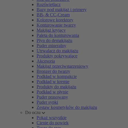
Rozświetlacz
Bazy pod makijaż i primery
BB- & CC-Cream
Kolorowe korektory
Konturowanie twarzy
Makijaż kryjący
Paleta do konturowania
Płyn do demakijażu
Puder mineralny
Utrwalacz do makijażu
Produkty pokrywające
Akcesoria
Makijaż przeciwstarzeniowy
Bronzer do twarzy
Podkład w kompakcie
Podkład w kremie
Produkty do makijażu
Podkład w płynie
Puder prasowany
Puder sypki
Zestaw kosmetyków do makijażu
Do oczu
Pokaż wszystkie
Cienie do powiek
Tusze do rzęs