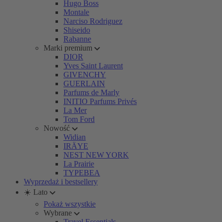
Hugo Boss
Montale
Narciso Rodriguez
Shiseido
Rabanne
Marki premium
DIOR
Yves Saint Laurent
GIVENCHY
GUERLAIN
Parfums de Marly
INITIO Parfums Privés
La Mer
Tom Ford
Nowość
Widian
IRÄYE
NEST NEW YORK
La Prairie
TYPEBEA
Wyprzedaż i bestsellery
☀️ Lato
Pokaż wszystkie
Wybrane
Travel Essentials