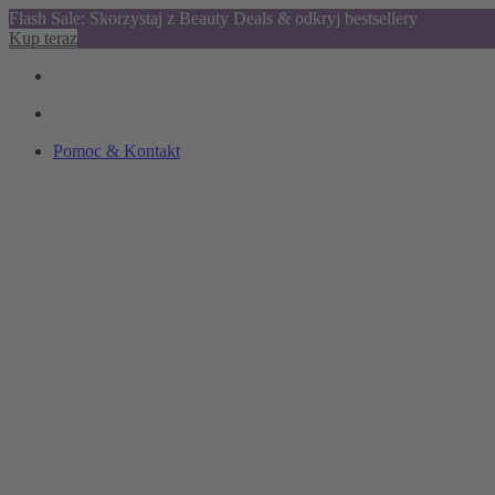
Flash Sale: Skorzystaj z Beauty Deals & odkryj bestsellery
Kup teraz
Pomoc & Kontakt