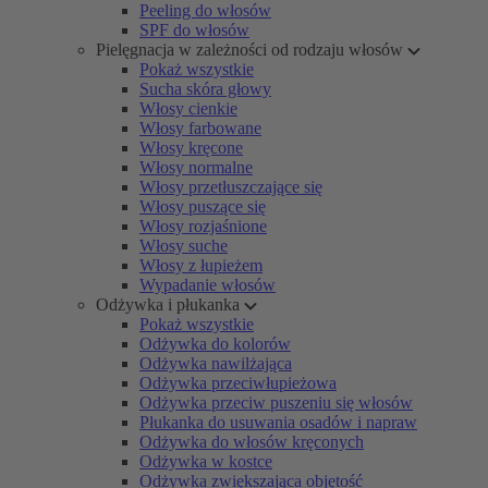
Peeling do włosów
SPF do włosów
Pielęgnacja w zależności od rodzaju włosów
Pokaż wszystkie
Sucha skóra głowy
Włosy cienkie
Włosy farbowane
Włosy kręcone
Włosy normalne
Włosy przetłuszczające się
Włosy puszące się
Włosy rozjaśnione
Włosy suche
Włosy z łupieżem
Wypadanie włosów
Odżywka i płukanka
Pokaż wszystkie
Odżywka do kolorów
Odżywka nawilżająca
Odżywka przeciwłupieżowa
Odżywka przeciw puszeniu się włosów
Płukanka do usuwania osadów i napraw
Odżywka do włosów kręconych
Odżywka w kostce
Odżywka zwiększająca objętość