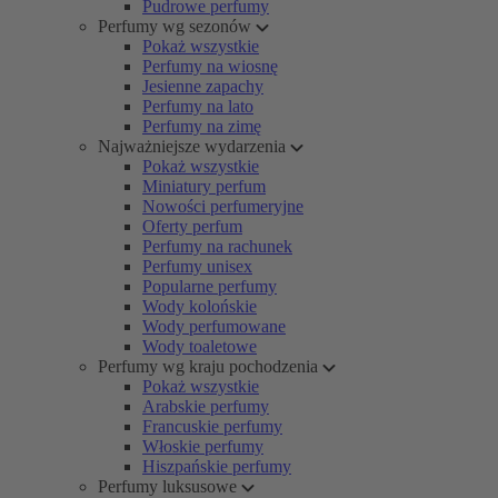
Pudrowe perfumy
Perfumy wg sezonów
Pokaż wszystkie
Perfumy na wiosnę
Jesienne zapachy
Perfumy na lato
Perfumy na zimę
Najważniejsze wydarzenia
Pokaż wszystkie
Miniatury perfum
Nowości perfumeryjne
Oferty perfum
Perfumy na rachunek
Perfumy unisex
Popularne perfumy
Wody kolońskie
Wody perfumowane
Wody toaletowe
Perfumy wg kraju pochodzenia
Pokaż wszystkie
Arabskie perfumy
Francuskie perfumy
Włoskie perfumy
Hiszpańskie perfumy
Perfumy luksusowe