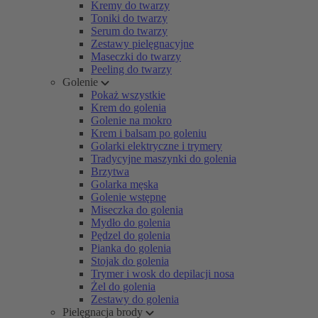
Kremy do twarzy
Toniki do twarzy
Serum do twarzy
Zestawy pielęgnacyjne
Maseczki do twarzy
Peeling do twarzy
Golenie
Pokaż wszystkie
Krem do golenia
Golenie na mokro
Krem i balsam po goleniu
Golarki elektryczne i trymery
Tradycyjne maszynki do golenia
Brzytwa
Golarka męska
Golenie wstępne
Miseczka do golenia
Mydło do golenia
Pędzel do golenia
Pianka do golenia
Stojak do golenia
Trymer i wosk do depilacji nosa
Żel do golenia
Zestawy do golenia
Pielęgnacja brody