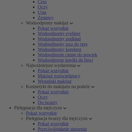
Cera
Oczy
Usta
Zestawy
Wodoodporny makijaż
Pokaż wszystkie
Wodoodporny eyeliner
Wodoodporny podkład
Wodoodporny tusz do rzęs
Wodoodporny korektor
Wodoodporne cienie do powiek
Wodoodporne kredki do brwi
Najważniejsze wydarzenia
Pokaż wszystkie
Makijaż rozświetlający
Wegański makijaż
Kosmetyki do makijażu na podróż
Pokaż wszystkie
Oczy
Do twarzy
Pielęgnacja dla mężczyzn
Pokaż wszystkie
Pielęgnacja twarzy dla mężczyzn
Pokaż wszystkie
Przeciwdziałanie starzeniu