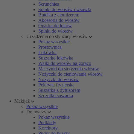
Scrunchies
Spinki do włosów i wsuwki
Butelka z atomizerem
Akcesoria do włosów
Opaska do loków
Spinki do włosów
Urządzenia do stylizacji włosów
Pokaż wszystkie
Prostownica
Lokówka
Suszarko lokówka
Wałki do włosów na gorąco
Maszynki do strzyżenia włosów
Nożyczki do cieniowania włosów
Nożyczki do włosów
Peleryna fryzjerska
Suszarka z dyfuzorem
Szczotko suszarka
Makijaż
Pokaż wszystkie
Do twarzy
Pokaż wszystkie
Podkłady
Korektory
Pudry do twarzy