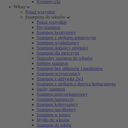
Kosmetyczki
Włosy
Pokaż wszystkie
Szampony do włosów
Pokaż wszystkie
Pre-szampon
Szampon keratynowy
Szampon z olejkiem arganowym
Szampon wygładzający
Szampon dodający objętości
Szampon dla mężczyzn
Naturalny szampon do włosów
Srebrny szampon
Szampon bez silikonów i parabenów
Szampon oczyszczający
Szampon z odżywką 2w1
Szampon z olejkiem z drzewa herbacianego
Suchy szampon
Szampon przeciwłupieżowy
Szampon naprawczy
Szampon koloryzujący
Szampon nawilżający
Szampon w kostce
Mydło do włosów
Szampon do loków