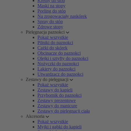
Kremy do stóp
Maski na stopy
Peeling do stóp
Na zrogowaciały naskórek
Spray do stóp
Zdrowe stopy
Pielęgnacja paznokci
Pokaż wszystkie
Pilniki do paznokci
Cążki do skórek
Obcinacze do paznokci
Olejki i sztyfty do paznokci
Nożyczki do paznokci
Lakiery do paznokci
Utwardzacz do paznokci
Zestawy do pielęgnacji
Pokaż wszystkie
Zestawy do kąpieli
Przybornik do paznokci
Zestawy prezentowe
Zestawy do manicure
Zestawy do pielęgnacji ciała
Akcesoria
Pokaż wszystkie
Myjki i gąbki do kąpieli