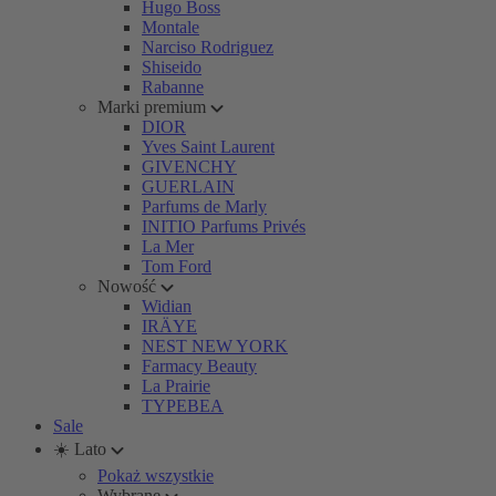
Hugo Boss
Montale
Narciso Rodriguez
Shiseido
Rabanne
Marki premium
DIOR
Yves Saint Laurent
GIVENCHY
GUERLAIN
Parfums de Marly
INITIO Parfums Privés
La Mer
Tom Ford
Nowość
Widian
IRÄYE
NEST NEW YORK
Farmacy Beauty
La Prairie
TYPEBEA
Sale
☀️ Lato
Pokaż wszystkie
Wybrane