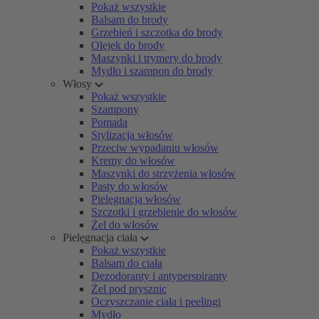
Pokaż wszystkie
Balsam do brody
Grzebień i szczotka do brody
Olejek do brody
Maszynki i trymery do brody
Mydło i szampon do brody
Włosy
Pokaż wszystkie
Szampony
Pomada
Stylizacja włosów
Przeciw wypadaniu włosów
Kremy do włosów
Maszynki do strzyżenia włosów
Pasty do włosów
Pielęgnacja włosów
Szczotki i grzebienie do włosów
Żel do włosów
Pielęgnacja ciała
Pokaż wszystkie
Balsam do ciała
Dezodoranty i antyperspiranty
Żel pod prysznic
Oczyszczanie ciała i peelingi
Mydło