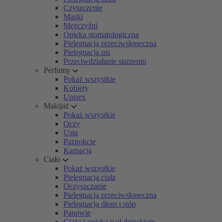
Czyszczenie
Maski
Mężczyźni
Opieka stomatologiczna
Pielęgnacja przeciwsłoneczna
Pielęgnacja ust
Przeciwdziałanie starzeniu
Perfumy
Pokaż wszystkie
Kobiety
Unisex
Makijaż
Pokaż wszystkie
Oczy
Usta
Paznokcie
Karnacja
Ciało
Pokaż wszystkie
Pielęgnacja ciała
Oczyszczanie
Pielęgnacja przeciwsłoneczna
Pielęgnacja dłoni i stóp
Panowie
Ciąża i opieka nad dzieckiem