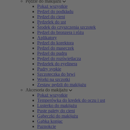
Pędzle do makijażu
Pokaż wszystkie
Pędzel do podkładu
Pędzel do cieni
Pędzelek do ust
Środek do czyszczenia szczotek
Pędzel do bronzera i różu
Aplikatory
Pędzel do korektora
Pędzel do maseczek
Pędzel do pudru
Pędzel do rozświetlacza
Pędzelek do eyelinera
Pudry sypkie
Szczoteczka do brwi
Worki na szczotki
Zestaw pędzli do makijażu
Akcesoria do makijażu
Pokaż wszystkie
Temperówka do kredek do oczu i ust
Lusterko do makijażu
Puste palety do cieni
Gąbeczki do makijażu
Gąbka konjac
Paznokcie