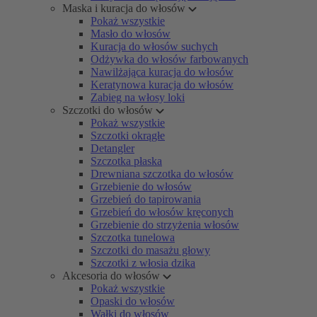
Maska i kuracja do włosów
Pokaż wszystkie
Masło do włosów
Kuracja do włosów suchych
Odżywka do włosów farbowanych
Nawilżająca kuracja do włosów
Keratynowa kuracja do włosów
Zabieg na włosy loki
Szczotki do włosów
Pokaż wszystkie
Szczotki okrągłe
Detangler
Szczotka płaska
Drewniana szczotka do włosów
Grzebienie do włosów
Grzebień do tapirowania
Grzebień do włosów kręconych
Grzebienie do strzyżenia włosów
Szczotka tunelowa
Szczotki do masażu głowy
Szczotki z włosia dzika
Akcesoria do włosów
Pokaż wszystkie
Opaski do włosów
Wałki do włosów