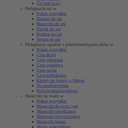
Żel pod oczy
Pielęgnacja ust
Pokaż wszystkie
Balsam do ust
Maseczki do ust
Olejek do ust
Peeling do ust
Serum do ust
Pielęgnacja zgodnie z potrzebami/typem skóry
Pokaż wszystkie
Cera tłusta
Cera mieszana
Cera wrażliwa
Cera sucha
Cera trądzikowa
Kremy do twarzy z filtrem
Na przebarwienia
Przeciwzmarszczkowe
Maseczki na twarz
Pokaż wszystkie
Maseczki do oczu i ust
Maseczki nawilżające
Maseczki oczyszczające
Maseczki błotne
Maski materiałowe