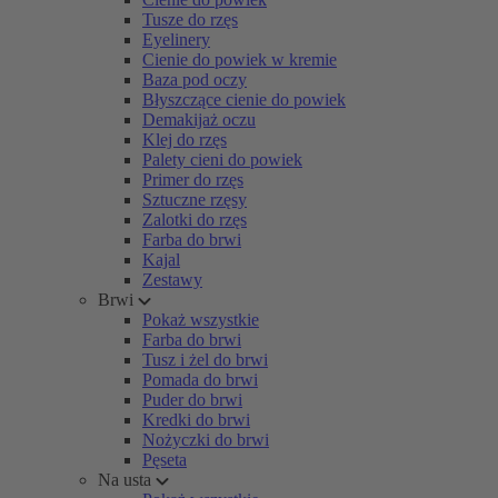
Tusze do rzęs
Eyelinery
Cienie do powiek w kremie
Baza pod oczy
Błyszczące cienie do powiek
Demakijaż oczu
Klej do rzęs
Palety cieni do powiek
Primer do rzęs
Sztuczne rzęsy
Zalotki do rzęs
Farba do brwi
Kajal
Zestawy
Brwi
Pokaż wszystkie
Farba do brwi
Tusz i żel do brwi
Pomada do brwi
Puder do brwi
Kredki do brwi
Nożyczki do brwi
Pęseta
Na usta