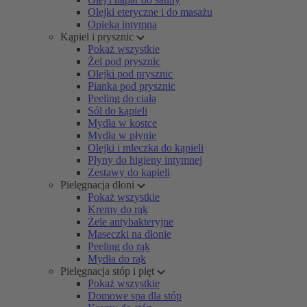
Olejki eteryczne i do masażu
Opieka intymna
Kąpiel i prysznic
Pokaż wszystkie
Żel pod prysznic
Olejki pod prysznic
Pianka pod prysznic
Peeling do ciała
Sól do kąpieli
Mydła w kostce
Mydła w płynie
Olejki i mleczka do kąpieli
Płyny do higieny intymnej
Zestawy do kąpieli
Pielęgnacja dłoni
Pokaż wszystkie
Kremy do rąk
Żele antybakteryjne
Maseczki na dłonie
Peeling do rąk
Mydła do rąk
Pielęgnacja stóp i pięt
Pokaż wszystkie
Domowe spa dla stóp