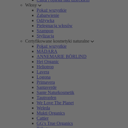
Włosy
Pokaż wszystkie
Zabarwienie
Odżywka
Pielęgnacja włosów
Szampon
Stylizacja
Certyfikowane kosmetyki naturalne
Pokaż wszystkie
MÁDARA
ANNEMARIE BÖRLIND
Hej Organic
Heliotrop
Lavera
Logona
Primavera
Santaverde
Sante Naturkosmetik
Tautropfen
We Love The Planet
Weleda
Mukti Organics
Cattier
GG's True Organics