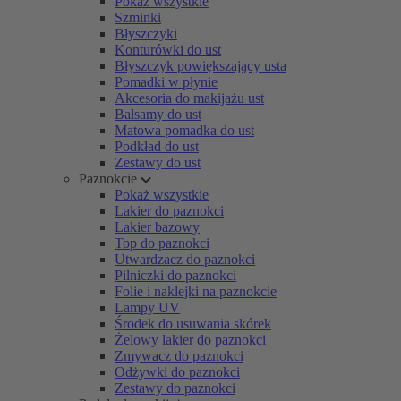
Pokaż wszystkie
Szminki
Błyszczyki
Konturówki do ust
Błyszczyk powiększający usta
Pomadki w płynie
Akcesoria do makijażu ust
Balsamy do ust
Matowa pomadka do ust
Podkład do ust
Zestawy do ust
Paznokcie
Pokaż wszystkie
Lakier do paznokci
Lakier bazowy
Top do paznokci
Utwardzacz do paznokci
Pilniczki do paznokci
Folie i naklejki na paznokcie
Lampy UV
Środek do usuwania skórek
Żelowy lakier do paznokci
Zmywacz do paznokci
Odżywki do paznokci
Zestawy do paznokci