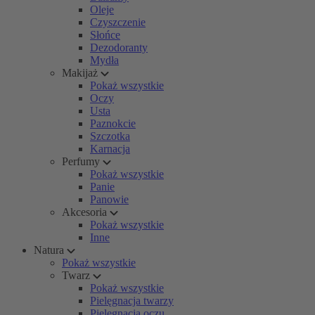
Oleje
Czyszczenie
Słońce
Dezodoranty
Mydła
Makijaż
Pokaż wszystkie
Oczy
Usta
Paznokcie
Szczotka
Karnacja
Perfumy
Pokaż wszystkie
Panie
Panowie
Akcesoria
Pokaż wszystkie
Inne
Natura
Pokaż wszystkie
Twarz
Pokaż wszystkie
Pielęgnacja twarzy
Pielęgnacja oczu