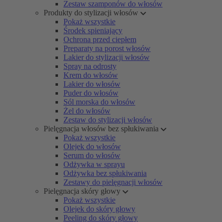
Zestaw szamponów do włosów
Produkty do stylizacji włosów
Pokaż wszystkie
Środek spieniający
Ochrona przed ciepłem
Preparaty na porost włosów
Lakier do stylizacji włosów
Spray na odrosty
Krem do włosów
Lakier do włosów
Puder do włosów
Sól morska do włosów
Żel do włosów
Zestaw do stylizacji włosów
Pielęgnacja włosów bez spłukiwania
Pokaż wszystkie
Olejek do włosów
Serum do włosów
Odżywka w sprayu
Odżywka bez spłukiwania
Zestawy do pielęgnacji włosów
Pielęgnacja skóry głowy
Pokaż wszystkie
Olejek do skóry głowy
Peeling do skóry głowy