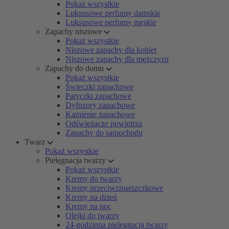
Pokaż wszystkie
Luksusowe perfumy damskie
Luksusowe perfumy męskie
Zapachy niszowe
Pokaż wszystkie
Niszowe zapachy dla kobiet
Niszowe zapachy dla mężczyzn
Zapachy do domu
Pokaż wszystkie
Świeczki zapachowe
Patyczki zapachowe
Dyfuzory zapachowe
Kamienie zapachowe
Odświeżacze powietrza
Zapachy do samochodu
Twarz
Pokaż wszystkie
Pielęgnacja twarzy
Pokaż wszystkie
Kremy do twarzy
Kremy przeciwzmarszczkowe
Kremy na dzień
Kremy na noc
Olejki do twarzy
24-godzinna pielęgnacja twarzy