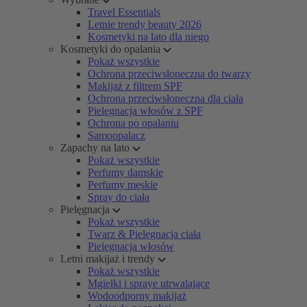
Travel Essentials
Letnie trendy beauty 2026
Kosmetyki na lato dla niego
Kosmetyki do opalania
Pokaż wszystkie
Ochrona przeciwsłoneczna do twarzy
Makijaż z filtrem SPF
Ochrona przeciwsłoneczna dla ciała
Pielęgnacja włosów z SPF
Ochrona po opalaniu
Samoopalacz
Zapachy na lato
Pokaż wszystkie
Perfumy damskie
Perfumy męskie
Spray do ciała
Pielęgnacja
Pokaż wszystkie
Twarz & Pielęgnacja ciała
Pielęgnacja włosów
Letni makijaż i trendy
Pokaż wszystkie
Mgiełki i spraye utrwalające
Wodoodporny makijaż