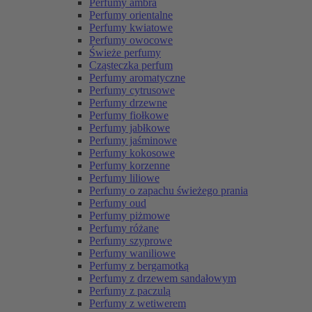
Perfumy ambra
Perfumy orientalne
Perfumy kwiatowe
Perfumy owocowe
Świeże perfumy
Cząsteczka perfum
Perfumy aromatyczne
Perfumy cytrusowe
Perfumy drzewne
Perfumy fiołkowe
Perfumy jabłkowe
Perfumy jaśminowe
Perfumy kokosowe
Perfumy korzenne
Perfumy liliowe
Perfumy o zapachu świeżego prania
Perfumy oud
Perfumy piżmowe
Perfumy różane
Perfumy szyprowe
Perfumy waniliowe
Perfumy z bergamotką
Perfumy z drzewem sandałowym
Perfumy z paczulą
Perfumy z wetiwerem