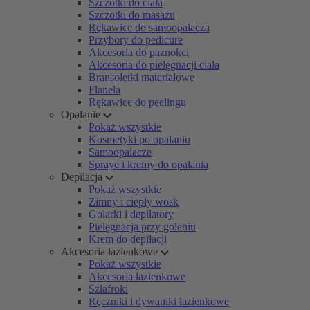
Szczotki do ciała
Szczotki do masażu
Rękawice do samoopalacza
Przybory do pedicure
Akcesoria do paznokci
Akcesoria do pielęgnacji ciała
Bransoletki materiałowe
Flanela
Rękawice do peelingu
Opalanie
Pokaż wszystkie
Kosmetyki po opalaniu
Samoopalacze
Spraye i kremy do opalania
Depilacja
Pokaż wszystkie
Zimny i ciepły wosk
Golarki i depilatory
Pielęgnacja przy goleniu
Krem do depilacji
Akcesoria łazienkowe
Pokaż wszystkie
Akcesoria łazienkowe
Szlafroki
Ręczniki i dywaniki łazienkowe