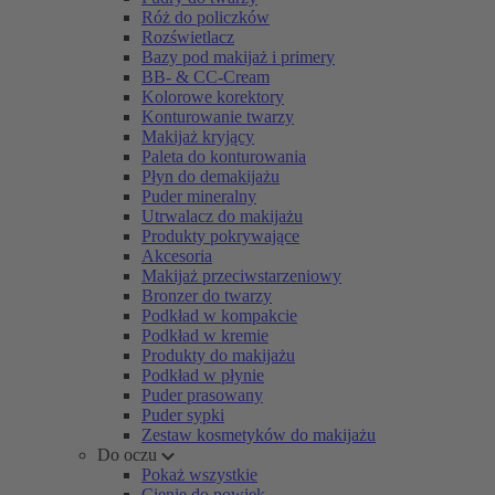
Róż do policzków
Rozświetlacz
Bazy pod makijaż i primery
BB- & CC-Cream
Kolorowe korektory
Konturowanie twarzy
Makijaż kryjący
Paleta do konturowania
Płyn do demakijażu
Puder mineralny
Utrwalacz do makijażu
Produkty pokrywające
Akcesoria
Makijaż przeciwstarzeniowy
Bronzer do twarzy
Podkład w kompakcie
Podkład w kremie
Produkty do makijażu
Podkład w płynie
Puder prasowany
Puder sypki
Zestaw kosmetyków do makijażu
Do oczu
Pokaż wszystkie
Cienie do powiek