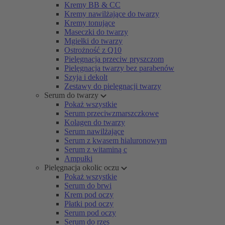
Kremy BB & CC
Kremy nawilżające do twarzy
Kremy tonujące
Maseczki do twarzy
Mgiełki do twarzy
Ostrożność z Q10
Pielęgnacja przeciw pryszczom
Pielęgnacja twarzy bez parabenów
Szyja i dekolt
Zestawy do pielęgnacji twarzy
Serum do twarzy
Pokaż wszystkie
Serum przeciwzmarszczkowe
Kolagen do twarzy
Serum nawilżające
Serum z kwasem hialuronowym
Serum z witaminą c
Ampułki
Pielęgnacja okolic oczu
Pokaż wszystkie
Serum do brwi
Krem pod oczy
Płatki pod oczy
Serum pod oczy
Serum do rzęs