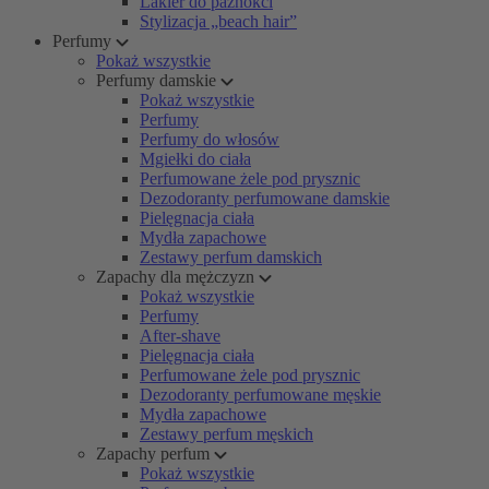
Lakier do paznokci
Stylizacja „beach hair”
Perfumy
Pokaż wszystkie
Perfumy damskie
Pokaż wszystkie
Perfumy
Perfumy do włosów
Mgiełki do ciała
Perfumowane żele pod prysznic
Dezodoranty perfumowane damskie
Pielęgnacja ciała
Mydła zapachowe
Zestawy perfum damskich
Zapachy dla mężczyzn
Pokaż wszystkie
Perfumy
After-shave
Pielęgnacja ciała
Perfumowane żele pod prysznic
Dezodoranty perfumowane męskie
Mydła zapachowe
Zestawy perfum męskich
Zapachy perfum
Pokaż wszystkie