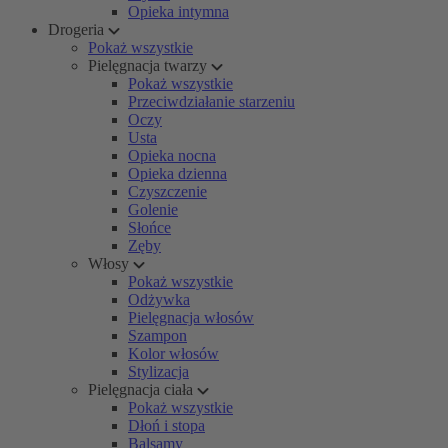
Opieka intymna
Drogeria
Pokaż wszystkie
Pielęgnacja twarzy
Pokaż wszystkie
Przeciwdziałanie starzeniu
Oczy
Usta
Opieka nocna
Opieka dzienna
Czyszczenie
Golenie
Słońce
Zęby
Włosy
Pokaż wszystkie
Odżywka
Pielęgnacja włosów
Szampon
Kolor włosów
Stylizacja
Pielęgnacja ciała
Pokaż wszystkie
Dłoń i stopa
Balsamy