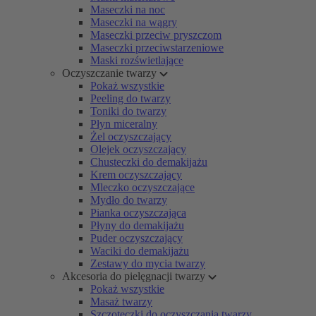
Maseczki na noc
Maseczki na wągry
Maseczki przeciw pryszczom
Maseczki przeciwstarzeniowe
Maski rozświetlające
Oczyszczanie twarzy
Pokaż wszystkie
Peeling do twarzy
Toniki do twarzy
Płyn miceralny
Żel oczyszczający
Olejek oczyszczający
Chusteczki do demakijażu
Krem oczyszczający
Mleczko oczyszczające
Mydło do twarzy
Pianka oczyszczająca
Płyny do demakijażu
Puder oczyszczający
Waciki do demakijażu
Zestawy do mycia twarzy
Akcesoria do pielęgnacji twarzy
Pokaż wszystkie
Masaż twarzy
Szczoteczki do oczyszczania twarzy