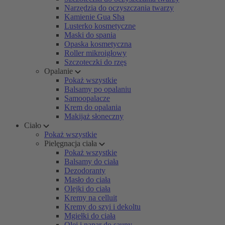
Narzędzia do oczyszczania twarzy
Kamienie Gua Sha
Lusterko kosmetyczne
Maski do spania
Opaska kosmetyczna
Roller mikroigłowy
Szczoteczki do rzęs
Opalanie
Pokaż wszystkie
Balsamy po opalaniu
Samoopalacze
Krem do opalania
Makijaż słoneczny
Ciało
Pokaż wszystkie
Pielęgnacja ciała
Pokaż wszystkie
Balsamy do ciała
Dezodoranty
Masło do ciała
Olejki do ciała
Kremy na celluit
Kremy do szyi i dekoltu
Mgiełki do ciała
Olej i napar do sauny